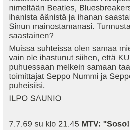
nimeltään Beatles, Bluesbreakers
ihanista äänistä ja ihanan saastai
Sinun mainostamanasi. Tunnust
saastainen?
Muissa suhteissa olen samaa miel
vain ole ihastunut siihen, että KU:
puhuessaan melkein samaan taan
toimittajat Seppo Nummi ja Seppo 
puheisiisi.
ILPO SAUNIO
7.7.69 su klo 21.45
MTV: "Soso!"