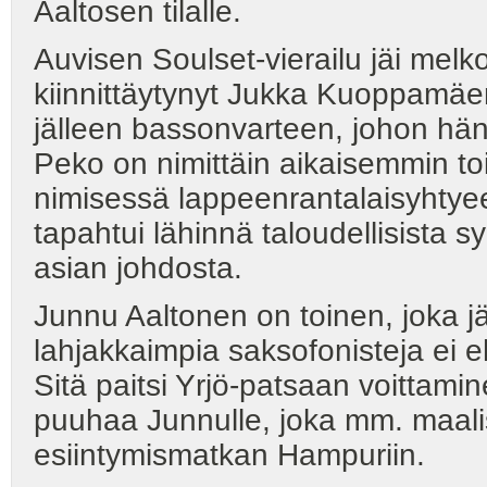
Aaltosen tilalle.
Auvisen Soulset-vierailu jäi melk
kiinnittäytynyt Jukka Kuoppamäen
jälleen bassonvarteen, johon hä
Peko on nimittäin aikaisemmin t
nimisessä lappeenrantalaisyhtyee
tapahtui lähinnä taloudellisista sy
asian johdosta.
Junnu Aaltonen on toinen, joka j
lahjakkaimpia saksofonisteja ei e
Sitä paitsi Yrjö-patsaan voittamin
puuhaa Junnulle, joka mm. maalis
esiintymismatkan Hampuriin.