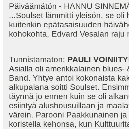
Päiväämätön - HANNU SINNEMÄ
...Soulset lämmitti yleisön, se ol
kuitenkin epätasaisuuden häiväh
kohokohta, Edvard Vesalan raju
Tunnistamaton:
PAULI
VOINIIT
Asialla oli amerikkalainen blues- 
Band. Yhtye antoi kokonaista kak
alkupalana soitti Soulset. Ensimm
täynnä jo ennen kuin se oli alkanu
esiintyä alushousuillaan ja maal
värein. Parooni Paakkunainen ja 
koristella kehonsa, kun Kulttuurita