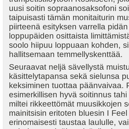
uusi soitin sopraanosaksofoni soi
taipuisasti tämän monitaiturin musi
piirteenä esityksen varrella pidän
loppupäiden osittaista limittämistä
soolo hiipuu loppuaan kohden, siihe
hallitsemaan temmellyskenttää.
Seuraavat neljä sävellystä muistu
käsittelytapansa sekä sielunsa p
keksiminen tuottaa päänvaivaa. 
esimerkillisen hyvä soitinnus tahi
miltei rikkeettömät muusikkojen se
mainitsisin eritoten bluesin I Fe
erinomaisesti taustaa laululle, v