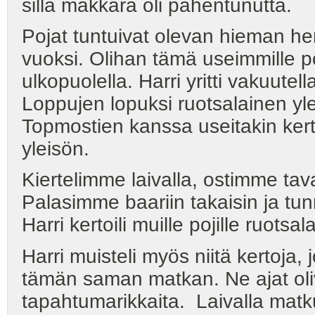
sillä makkara oli pahentunutta.
Pojat tuntuivat olevan hieman he
vuoksi. Olihan tämä useimmille 
ulkopuolella. Harri yritti vakuute
Loppujen lopuksi ruotsalainen yle
Topmostien kanssa useitakin kert
yleisön.
Kiertelimme laivalla, ostimme tav
Palasimme baariin takaisin ja tun
Harri kertoili muille pojille ruotsa
Harri muisteli myös niitä kertoja,
tämän saman matkan. Ne ajat oliv
tapahtumarikkaita. Laivalla matku