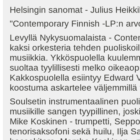
Helsingin sanomat - Julius Heikki
"Contemporary Finnish -LP:n arv
Levyllä Nykysuomalaista - Contemp
kaksi orkesteria tehden puoliskoil
musiikkia. Ykköspuolella kuulem
suoltaa tyylillisesti melko oikeao
Kakkospuolella esiintyy Edward
koostuma askartelee väljemmillä v
Soulsetin instrumentaalinen puoli 
musiikille sangen tyypillinen, jo
Mike Koskinen - trumpetti, Sepp
tenorisaksofoni sekä huilu, Ilja 