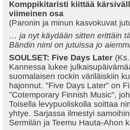
Komppikitaristi kiittää kärsivä
viimeinen osa
(Paronin ja minun kasvokuvat ju
… ja nyt käydään sitten erittäin
Bändin nimi on jutuissa jo aiemmi
SOULSET: Five Days Later
(Ks.
Kannessa lukee julkaisupäivämää
suomalaisen rockin väriläiskiin k
hajonnut. "Five Days Later" on Fi
"Cotemporary Finnish Music", joho
Toisella levypuoliskolla soittaa n
yhtye. Sarjassa ilmestyi samoihin 
Sermilän ja Teemu Hauta-Ahon 