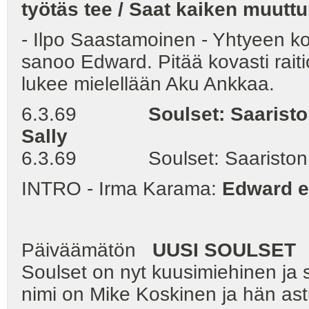
työtäs tee / Saat kaiken muutt
- Ilpo Saastamoinen - Yhtyeen kom
sanoo Edward. Pitää kovasti raiti
lukee mielellään Aku Ankkaa.
6.3.69
Soulset: Saariston Sir
Sally
6.3.69 Soulset: Saariston Sir
INTRO - Irma Karama:
Edward e
Päiväämätön
UUSI SOULSET
Soulset on nyt kuusimiehinen ja 
nimi on Mike Koskinen ja hän astu