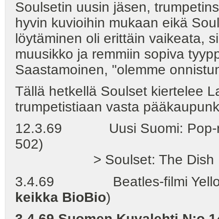
Soulsetin uusin jäsen, trumpetin
hyvin kuvioihin mukaan eikä Soulse
löytäminen oli erittäin vaikeata, s
muusikko ja remmiin sopiva tyyppi",
Saastamoinen, "olemme onnistun
Tällä hetkellä Soulset kiertelee
trumpetistiaan vasta pääkaupunkil
12.3.69 Uusi Suomi: Pop-ro
502)
> Soulset: The Dish
3.4.69 Beatles-filmi Yellow 
keikka BioBio
)
3.4.69 Suomen Kuvalehti N:o 1