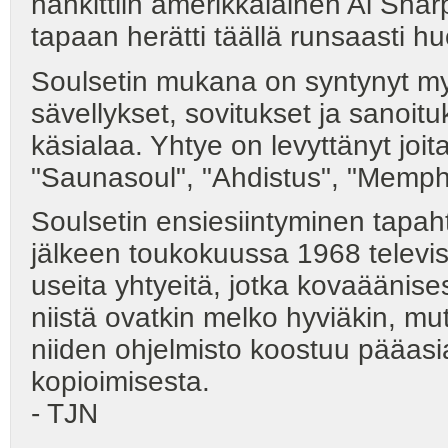
hankittiin amerikkalainen Al Shar
tapaan herätti täällä runsaasti h
Soulsetin mukana on syntynyt myö
sävellykset, sovitukset ja sanoitu
käsialaa. Yhtye on levyttänyt joit
"Saunasoul", "Ahdistus", "Memphi
Soulsetin ensiesiintyminen tapaht
jälkeen toukokuussa 1968 televisi
useita yhtyeitä, jotka kovaäänises
niistä ovatkin melko hyviäkin, mu
niiden ohjelmisto koostuu pääas
kopioimisesta.
- TJN