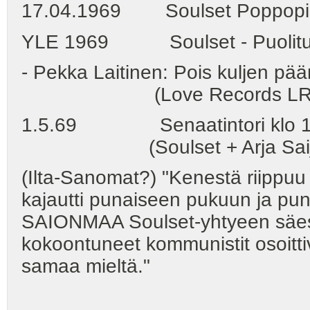
17.04.1969 Soulset Poppopi
YLE 1969 Soulset - Puolitunt
- Pekka Laitinen: Pois kuljen pää
(Love Records LRS 
1.5.69 Senaatintori klo 12, 
(Soulset + Arja Saijonmaa:
(Ilta-Sanomat?) "Kenestä riippuu
kajautti punaiseen pukuun ja pun
SAIONMAA Soulset-yhtyeen säest
kokoontuneet kommunistit osoitti
samaa mieltä."