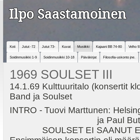
Ilpo Saastamoinen
Koti
Jutut -72
Jutut 73-
Kuvat
Musiikki
Kajaani BB 74-80
Velho 9
Soidinmusiikki 1-9
Soidinmusiikki 10-18
Päiväkirjat
Filosofia-uskonto jne.
1969 SOULSET III
14.1.69 Kulttuuritalo (konsertit k
Band ja Soulset
INTRO - Tuovi Marttunen: Helsingi
ja Paul Butterfield Blu
SOULSET EI SAANUT ESII