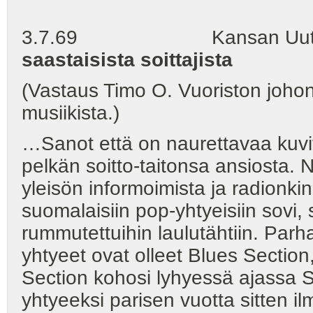
3.7.69 Kansan Uutis
saastaisista soittajista
(Vastaus Timo O. Vuoriston johonk
musiikista.)
…Sanot että on naurettavaa kuvi
pelkän soitto-taitonsa ansiosta.
yleisön informoimista ja radionki
suomalaisiin pop-yhtyeisiin sovi, 
rummutettuihin laulutähtiin. Par
yhtyeet ovat olleet Blues Section
Section kohosi lyhyessä ajassa 
yhtyeeksi parisen vuotta sitten ilm