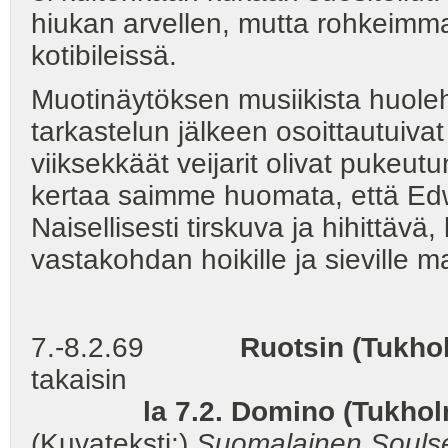
hiukan arvellen, mutta rohkeimma
kotibileissä.
Muotinäytöksen musiikista huole
tarkastelun jälkeen osoittautuiva
viiksekkäät veijarit olivat pukeutu
kertaa saimme huomata, että Edwa
Naisellisesti tirskuva ja hihittä
vastakohdan hoikille ja sievil
7.-8.2.69
Ruotsin (Tukhol
takaisin
la 7.2. Domino (Tukh
(Kuvateksti:)
Suomalainen Soulset