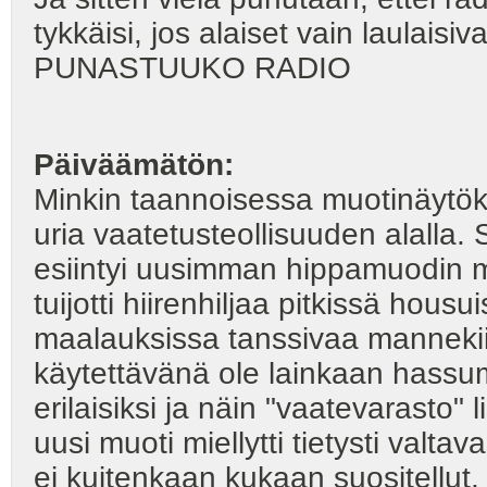
tykkäisi, jos alaiset vain laulaisiv
PUNASTUUKO RADIO
Päiväämätön:
Minkin taannoisessa muotinäytök
uria vaatetusteollisuuden alalla.
esiintyi uusimman hippamuodin muk
tuijotti hiirenhiljaa pitkissä hous
maalauksissa tanssivaa mannekiin
käytettävänä ole lainkaan hassump
erilaisiksi ja näin "vaatevarasto"
uusi muoti miellytti tietysti valtav
ei kuitenkaan kukaan suositellut.