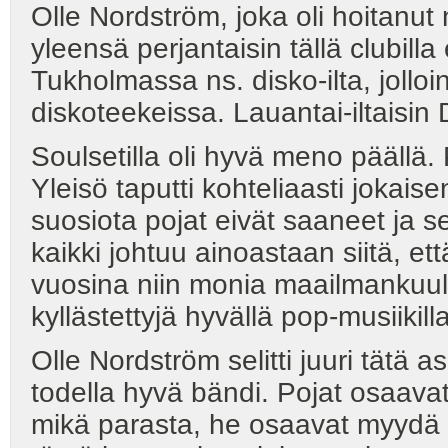
Olle Nordström, joka oli hoitanut 
yleensä perjantaisin tällä clubill
Tukholmassa ns. disko-ilta, jolloin
diskoteekeissa. Lauantai-iltaisin
Soulsetilla oli hyvä meno päällä.
Yleisö taputti kohteliaasti jokais
suosiota pojat eivät saaneet ja 
kaikki johtuu ainoastaan siitä, et
vuosina niin monia maailmankuulu
kyllästettyjä hyvällä pop-musiikilla
Olle Nordström selitti juuri tätä
todella hyvä bändi. Pojat osaava
mikä parasta, he osaavat myydä m