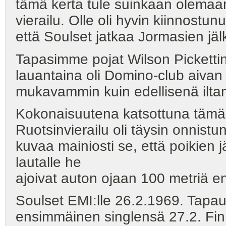
tämä kerta tule suinkaan olemaan
vierailu. Olle oli hyvin kiinnostun
että Soulset jatkaa Jormasien jäl
Tapasimme pojat Wilson Pickettin 
lauantaina oli Domino-club aivan 
mukavammin kuin edellisenä ilta
Kokonaisuutena katsottuna tämä
Ruotsinvierailu oli täysin onnistu
kuvaa mainiosti se, että poikien j
lautalle he
ajoivat auton ojaan 100 metriä enn
Soulset EMI:lle 26.2.1969. Tapaust
ensimmäinen singlensä 27.2. Finn