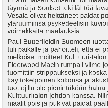
Ensimmäisen konsertin oli määrä a
täynnä ja Soulset teki lähtöä la
Vesala olivat heittäneet paidat p
yläruumiinsa psykedeelisin kuvioin
voimakkaita maalauksia.
Paul Butterfieldin Suomeen tuott
tuli paikalle ja pahoitteli, että ei
melkoiset moitteet Kulttuuri-talon 
Fleetwood Macin rumpali viime jou
tuomittiin strippaukseksi ja koska
käyttökelpoinen kokonsa ja akust
tuottajilla ole pienintäkään halua 
Kulttuuritalon johdon kanssa. Ni
maalit pois ja pukivat paidat pääl