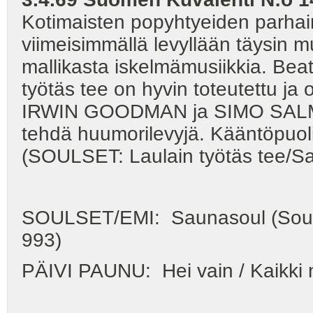
Kotimaisten popyhtyeiden parh
viimeisimmällä levyllään täysin mu
mallikasta iskelmämusiikkia. Bea
työtäs tee on hyvin toteutettu ja
IRWIN GOODMAN ja SIMO SALMINE
tehdä huumorilevyjä. Kääntöpuoli
(SOULSET: Laulain työtäs tee/S
SOULSET/EMI: Saunasoul (Soulse
993)
PÄIVI PAUNU: Hei vain / Kaikki 