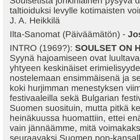
Soulsetista jonkinlainen pysyvä 
taltioiduksi levylle kotimaisten 
J. A. Heikkilä
Ilta-Sanomat (Päiväämätön) -
Jo
INTRO (1969?):
SOULSET ON 
Syynä hajoamiseen ovat luultavas
yhtyeen keskinäiset erimielisyydet
nostelemaan ensimmäisenä ja sen
koki hurjimman menestyksen vii
festivaaleilla sekä Bulgarian festi
Suomen suosituin, mutta pitkä kev
heinäkuussa huomattiin, ettei en
vain jännäämme, mitä voimakaks
seuraavaksi Suomen pop-kansall