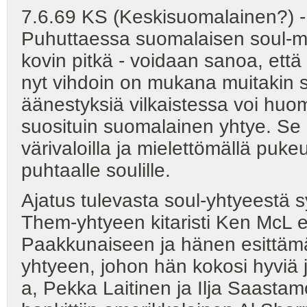
7.6.69 KS (Keskisuomalainen?) 
Puhuttaessa suomalaisen soul-musi
kovin pitkä - voidaan sanoa, että a
nyt vihdoin on mukana muitakin s
äänestyksiä vilkaistessa voi huo
suosituin suomalainen yhtye. Se 
värivaloilla ja mielettömällä pukeu
puhtaalle soulille.
Ajatus tulevasta soul-yhtyeestä s
Them-yhtyeen kitaristi Ken McL e
Paakkunaiseen ja hänen esittämä
yhtyeen, johon hän kokosi hyviä 
a, Pekka Laitinen ja Ilja Saastamo