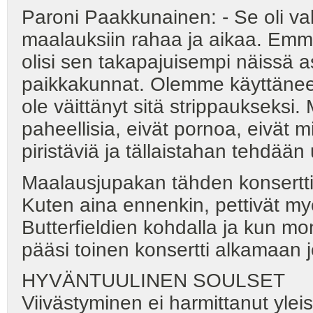
Paroni Paakkunainen: - Se oli va
maalauksiin rahaa ja aikaa. Emme
olisi sen takapajuisempi näissä
paikkakunnat. Olemme käyttänee
ole väittänyt sitä strippaukseksi.
paheellisia, eivät pornoa, eivät mi
piristäviä ja tällaistahan tehdään 
Maalausjupakan tähden konsertti 
Kuten aina ennenkin, pettivät my
Butterfieldien kohdalla ja kun mo
pääsi toinen konsertti alkamaan 
HYVÄNTUULINEN SOULSET
Viivästyminen ei harmittanut yle