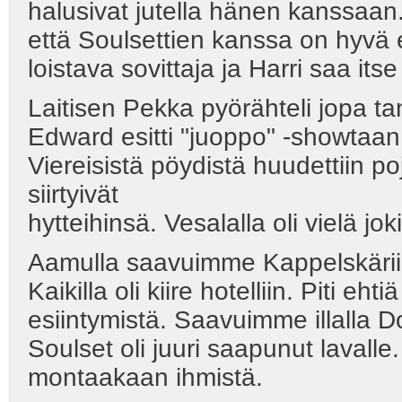
halusivat jutella hänen kanssaan.
että Soulsettien kanssa on hyvä 
loistava sovittaja ja Harri saa its
Laitisen Pekka pyörähteli jopa tan
Edward esitti "juoppo" -showtaan j
Viereisistä pöydistä huudettiin po
siirtyivät
hytteihinsä. Vesalalla oli vielä jo
Aamulla saavuimme Kappelskäriin
Kaikilla oli kiire hotelliin. Piti eh
esiintymistä. Saavuimme illalla 
Soulset oli juuri saapunut lavalle. 
montaakaan ihmistä.