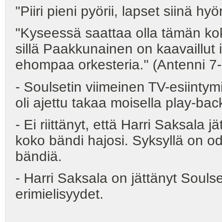
"Piiri pieni pyörii, lapset siinä hy
"Kyseessä saattaa olla tämän kok
sillä Paakkunainen on kaavaillut i
ehompaa orkesteria." (Antenni 7-
- Soulsetin viimeinen TV-esiinty
oli ajettu takaa moisella play-bac
- Ei riittänyt, että Harri Saksala jä
koko bändi hajosi. Syksyllä on odo
bändiä.
- Harri Saksala on jättänyt Soulse
erimielisyydet.