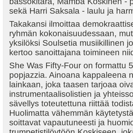
bassokitara, Mamba Koskinen - p
sekä Harri Saksala - laulu ja har
Takakansi ilmoittaa demokraattise
ryhmän kokonaisuudessaan, mutta 
yksilöksi Soulsetia musiikillinen
kertoo sanoittajana toimineen nii
She Was Fifty-Four on formattu 5/4
popjazzia. Ainoana kappaleena näi
lainkaan, joka taasen tarjoaa oiv
instrumentaalisolistien ja yhteis
sävellys toteutettuna riittää to
Huolimatta vähemmän käytetystä ja
soittavat vapautuneesti ja huomio
trumpetistilöytöön Koskiseen, jok