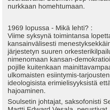
nurkkaan homehtumaan.
1969 lopussa - Mikä lehti? :
Viime syksynä toimintansa lopet
kansainvälisesti menestyksekkäi
järjestetyn suuren orkesterikilpa
nimenomaan kansan-demokratioissa
pojille kuitenkaan mainittavampa
ulkomaisten esiintymis-tarjouste
ideologisista erimielisyyksistä ett
hajoaminen.
Soulsetin johtajat, saksofonisti
Martti Edward Vesala, perust