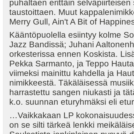
puhaltaen erittäin selväpiirteisen
taustoittaen. Muut kappalenimikke
Merry Gull, Ain't A Bit of Happine
Kääntöpuolella esiintyy kolme So
Jazz Bandissä; Juhani Aaltonenhan
orkesterissa ennen Koskista. Li
Pekka Sarmanto, ja Teppo Hauta
viimeksi mainittu kahdella ja Hau
nimikkeestä. Täkäläisessä musiik
harrastettu sangen niukasti ja tät
k.o. suunnan eturyhmäksi eli etu
…Vaikkakaan LP kokonaisuudessa
on se silti tärkeä lenkki meikäläi