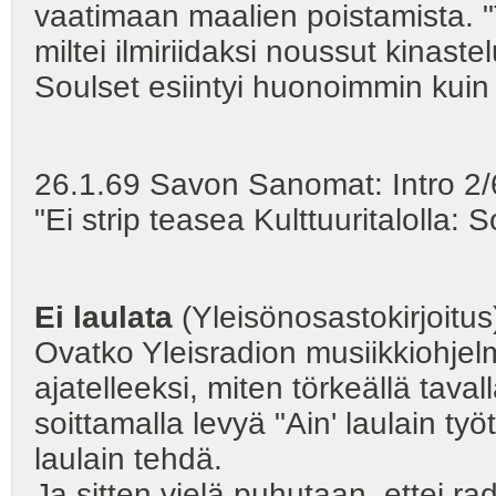
vaatimaan maalien poistamista. "
miltei ilmiriidaksi noussut kinaste
Soulset esiintyi huonoimmin kui
26.1.69 Savon Sanomat: Intro 2/6
"Ei strip teasea Kulttuuritalolla: 
Ei laulata
(Yleisönosastokirjoitus
Ovatko Yleisradion musiikkiohjelmi
ajatelleeksi, miten törkeällä tav
soittamalla levyä "Ain' laulain työ
laulain tehdä.
Ja sitten vielä puhutaan, ettei rad