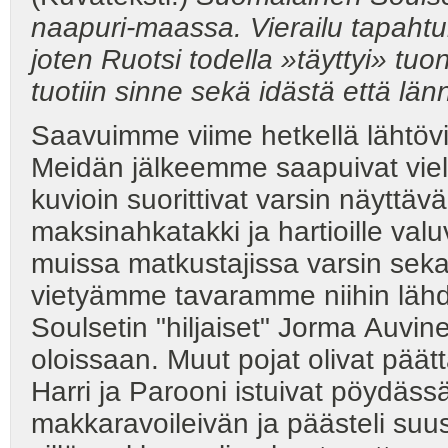
naapuri-maassa. Vierailu tapahtu
joten Ruotsi todella
»täyttyi» tu
tuotiin sinne
sekä idästä että län
Saavuimme viime hetkellä lähtövi
Meidän jälkeemme saapuivat vielä 
kuvioin suorittivat varsin näyttä
maksinahkatakki ja hartioille valu
muissa matkustajissa varsin seka
vietyämme tavaramme niihin lähdim
Soulsetin "hiljaiset" Jorma Auvin
oloissaan. Muut pojat olivat päät
Harri ja Parooni istuivat pöydäss
makkaravoileivän ja päästeli suu