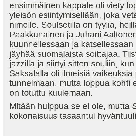
ensimmäinen kappale oli viety lo
yleisön esiintymisellään, joka ve
nimelle. Soulsetilla on tyyliä, hei
Paakkunainen ja Juhani Aaltonen 
kuunnellessaan ja katsellessaan e
jäyhää suomalaista soittajaa. Tiis
jazzilla ja siirtyi sitten souliin, 
Saksalalla oli ilmeisiä vaikeuks
tunnelmaan, mutta loppua kohti es
on totuttu kuulemaan.
Mitään huippua se ei ole, mutta So
kokonaisuus tasaantui hyväntuuli