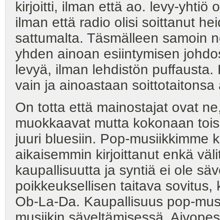
kirjoitti, ilman että ao. levy-yhtiö
ilman että radio olisi soittanut h
sattumalta. Täsmälleen samoin n
yhden ainoan esiintymisen johdo
levyä, ilman lehdistön puffausta.
vain ja ainoastaan soittotaitonsa
On totta että mainostajat ovat ne
muokkaavat mutta kokonaan tois
juuri bluesiin. Pop-musiikkimme k
aikaisemmin kirjoittanut enkä vä
kaupallisuutta ja syntiä ei ole sä
poikkeuksellisen taitava sovitus,
Ob-La-Da. Kaupallisuus pop-musii
musiikin säveltämisessä. Aivopesij