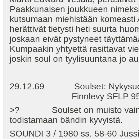
Paakkunaisen joukkueen nimeksi 
kutsumaan miehistään komeasti
herättivät tietysti heti suurta h
joskaan eivät pystyneet täyttämä
Kumpaakin yhtyettä rasittavat vie
joskin soul on tyylisuuntana jo 
29.12.69 Soulset: Nykysuomal
Finnlevy SFLP 9501 -
>? Soulset on muisto vain, m
todistamaan bändin kyvyistä.
SOUNDI 3 / 1980 ss. 58-60 Jussi 