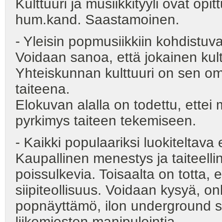
Kulttuuri ja musiikkityyli ovat op
hum.kand. Saastamoinen.
- Yleisin popmusiikkiin kohdistuva
Voidaan sanoa, että jokainen kul
Yhteiskunnan kulttuuri on sen om
taiteena.
Elokuvan alalla on todettu, ettei 
pyrkimys taiteen tekemiseen.
- Kaikki populaariksi luokiteltava
Kaupallinen menestys ja taiteelli
poissulkevia. Toisaalta on totta, 
siipiteollisuus. Voidaan kysyä, o
popnäyttämö, ilon underground syn
liikemiesten manipulointia.