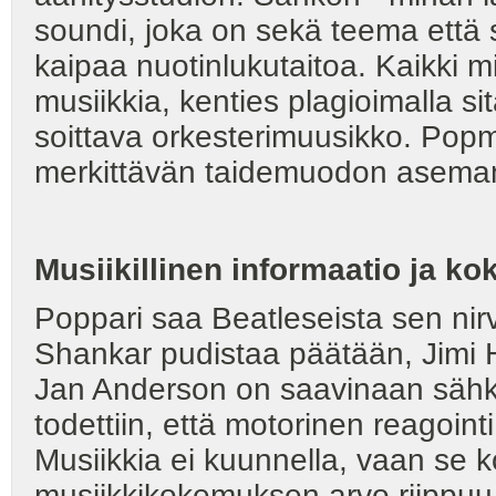
soundi, joka on sekä teema että s
kaipaa nuotinlukutaitoa. Kaikki m
musiikkia, kenties plagioimalla si
soittava orkesterimuusikko. Pop
merkittävän taidemuodon asema
Musiikillinen informaatio ja k
Poppari saa Beatleseista sen nirv
Shankar pudistaa päätään, Jimi H
Jan Anderson on saavinaan sähköi
todettiin, että motorinen reagoint
Musiikkia ei kuunnella, vaan se
musiikkikokemuksen arvo riippuu 