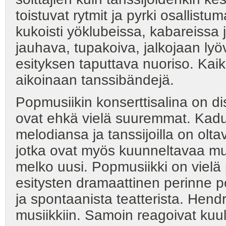
toistuvat rytmit ja pyrki osallist
kukoisti yöklubeissa, kabareissa 
jauhava, tupakoiva, jalkojaan ly
esityksen taputtava nuoriso. Kaik
aikoinaan tanssibändejä.
Popmusiikin konserttisalina on di
ovat ehkä vielä suuremmat. Kadull
melodiansa ja tanssijoilla on olt
jotka ovat myös kuunneltavaa mus
melko uusi. Popmusiikki on vielä p
esitysten dramaattinen perinne p
ja spontaanista teatterista. Hen
musiikkiin. Samoin reagoivat kuulij