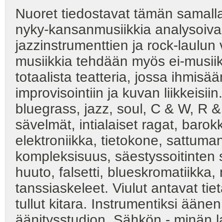
Nuoret tiedostavat tämän samall
nyky-kansanmusiikkia analysoivan 
jazzinstrumenttien ja rock-laulun
musiikkia tehdään myös ei-musiiki
totaalista teatteria, jossa ihmisää
improvisointiin ja kuvan liikkeisiin
bluegrass, jazz, soul, C & W, R 
sävelmät, intialaiset ragat, barokk
elektroniikka, tietokone, sattuman
kompleksisuus, säestyssoitinten 
huuto, falsetti, blueskromatiikka,
tanssiaskeleet. Viulut antavat tiet
tullut kitara. Instrumentiksi äänen 
äänitysstudion. Sähkön - minän l