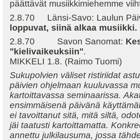
päättävät musiikkimiehemme viihte
2.8.70 Länsi-Savo: Laulun Päiv
loppuvat, siinä alkaa musiikki.
2.8.70 Savon Sanomat:
Kes
"kielivaikeuksiin"
.
MIKKELI 1.8. (Raimo Tuomi)
Sukupolvien väliset ristiriidat a
päivien ohjelmaan kuuluvassa musi
kartoittavassa seminaarissa. Ak
ensimmäisenä päivänä käyttämät
ei tavoittanut sitä, mitä siltä, odo
jäi taatusti kartoittamatta. Konkr
annettu julkilausuma, jossa tähd