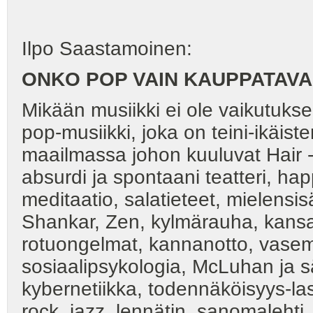
Ilpo Saastamoinen:
ONKO POP VAIN KAUPPATAV
Mikään musiikki ei ole vaikutuks
pop-musiikki, joka on teini-ikäist
maailmassa johon kuuluvat Hair -
absurdi ja spontaani teatteri, h
meditaatio, salatieteet, mielensis
Shankar, Zen, kylmärauha, kansai
rotuongelmat, kannanotto, vasemm
sosiaalipsykologia, McLuhan ja sä
kybernetiikka, todennäköisyys-lask
rock, jazz, lennätin, sanomalehti