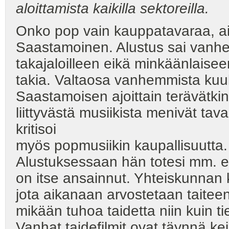
aloittamista kaikilla sektoreilla.
Onko pop vain kauppatavaraa, aih
Saastamoinen. Alustus sai vanhe
takajaloilleen eikä minkäänlaisee
takia. Valtaosa vanhemmista kuulij
Saastamoisen ajoittain terävätkin
liittyvästä musiikista menivät t
kritisoi
myös popmusiikin kaupallisuutta.
Alustuksessaan hän totesi mm. et
on itse ansainnut. Yhteiskunnan 
jota aikanaan arvostetaan taiteen
mikään tuhoa taidetta niin kuin t
Vanhat taidefilmit ovat täynnä k