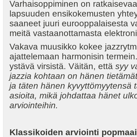
Varhaisoppiminen on ratkaiseva
lapsuuden ensikokemusten yht
saaneet juuri eurooppalaisesta v
meitä vastaanottamasta elektronim
Vakava muusikko kokee jazzrytmit
ajattelemaan harmonisin termein
ystävä virsistä. Väitän, että
syy v
jazzia kohtaan on hänen tietämä
ja täten hänen kyvyttömyytensä tar
asioita, mikä johdattaa hänet ulko-
arviointeihin.
Klassikoiden arviointi popmaa