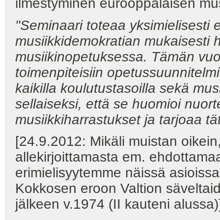
ilmestyminen eurooppalaisen musi
"Seminaari toteaa yksimielisesti e
musiikkidemokratian mukaisesti
musiikinopetuksessa. Tämän vuoksi
toimenpiteisiin opetussuunnitelm
kaikilla koulutustasoilla sekä mu
sellaiseksi, että se huomioi nuorte
musiikkiharrastukset ja tarjoaa tä
[24.9.2012: Mikäli muistan oikein
allekirjoittamasta em. ehdottamaa
erimielisyytemme näissä asiois
Kokkosen eroon Valtion sävelta
jälkeen v.1974 (II kauteni alussa)