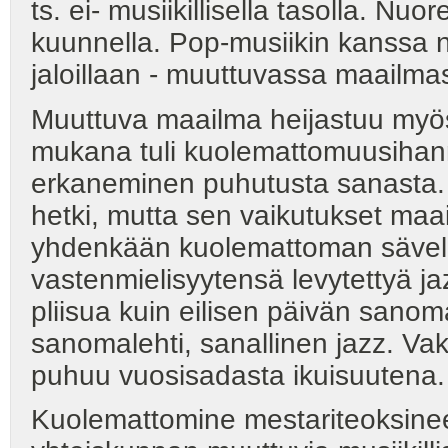
ts. ei- musiikillisella tasolla. Nu
kuunnella. Pop-musiikin kanssa nu
jaloillaan - muuttuvassa maailma
Muuttuva maailma heijastuu myös 
mukana tuli kuolemattomuusihann
erkaneminen puhutusta sanasta. 
hetki, mutta sen vaikutukset ma
yhdenkään kuolemattoman sävell
vastenmielisyytensä levytettyä j
pliisua kuin eilisen päivän sanom
sanomalehti, sanallinen jazz. Vak
puhuu vuosisadasta ikuisuutena.
Kuolemattomine mestariteoksinee