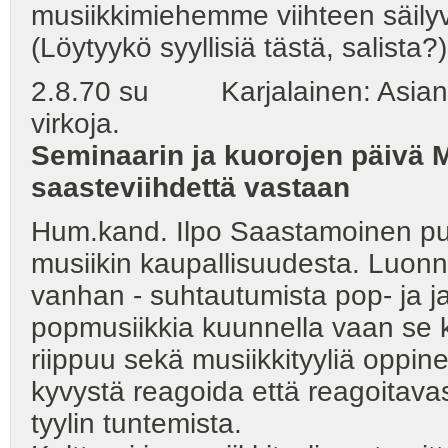
musiikkimiehemme viihteen säilyv
(Löytyykö syyllisiä tästä, salista?)
2.8.70 su Karjalainen: Asiantun
virkoja.
Seminaarin ja kuorojen päivä 
saasteviihdettä vastaan
Hum.kand. Ilpo Saastamoinen puh
musiikin kaupallisuudesta. Luonne
vanhan - suhtautumista pop- ja ja
popmusiikkia kuunnella vaan se
riippuu sekä musiikkityyliä oppin
kyvystä reagoida että reagoitava
tyylin tuntemista.