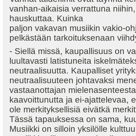
vanhan-aikaisia verrattuna niihin
hauskuttaa. Kuinka
paljon vakavan musiikin vakio-oh
pelkästään tarkoituksenaan viihd
- Siellä missä, kaupallisuus on 
luultavasti latistuneita iskelmätek
neutraalisuutta. Kaupalliset yrity
neutraalisuuteen johtavaksi men
vastaanottajan mielenasenteesta:
kaavoittunutta ja ei-ajattelevaa, 
ole merkityksellisiä eivätkä merk
Tässä tapauksessa on sama, kuu
Musiikki on silloin yksilölle kulttu