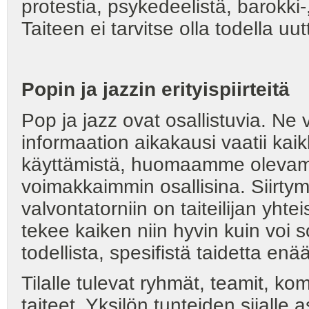
protestia, psykedeelistä, barokki-,
Taiteen ei tarvitse olla todella uut
Popin ja jazzin erityispiirteitä
Pop ja jazz ovat osallistuvia. Ne 
informaation aikakausi vaatii ka
käyttämistä, huomaamme olevam
voimakkaimmin osallisina. Siirty
valvontatorniin on taiteilijan yh
tekee kaiken niin hyvin kuin voi s
todellista, spesifistä taidetta en
Tilalle tulevat ryhmät, teamit, k
taiteet. Yksilön tunteiden sijalle