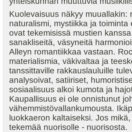
yhteiskunnan muuttuvia musiikill
Kuolevaisuus näkyy muuallakin: r
naturalismi, mystiikka ja toiminta
ovat tekemisissä mustien kanssa. 
sanakliseitä, väsyneitä harmonioit
Alleyn romantiikkaa vastaan. Rock
materialismia, väkivaltaa ja tees
tanssittaville rakkauslauluille tul
analysoivat, satiiriset, humoristise
sosiaalisuus alkoi kumota ja haj
Kaupallisuus ei ole onnistunut j
vähemmistövallankumousta. Ikäpo
luokkaeron kaltaiseksi. Jos mikä,
tekemää nuorisolle - nuorisosta.