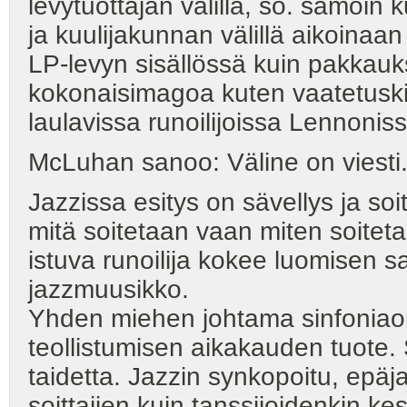
levytuottajan välillä, so. samoin k
ja kuulijakunnan välillä aikoinaan
LP-levyn sisällössä kuin pakkau
kokonaisimagoa kuten vaatetuski
laulavissa runoilijoissa Lennonis
McLuhan sanoo: Väline on viesti
Jazzissa esitys on sävellys ja soit
mitä soitetaan vaan miten soitet
istuva runoilija kokee luomisen s
jazzmuusikko.
Yhden miehen johtama sinfoniaor
teollistumisen aikakauden tuote. 
taidetta. Jazzin synkopoitu, epä
soittajien kuin tanssijoidenkin ke