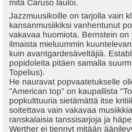
mitä Caruso lauloi.
Jazzmuusikoille on tarjolla vain kl
kansanmusiikiksi vanhentunut po
vakavaa huomiota. Bernstein on yk
ilmaista mieluummin kuunteleva
kuin avantgardesäveltäjiä. Estab
popidoleita pitäen samalla suurmi
Topelius).
He nauravat popvaatetukselle ollen
"American top" on kaupallista "Top
popkulttuuria sietämättä itse kriti
soitettava vain vakavaa musiikkia 
ranskalaisia tanssisarjoja ja häp
Werther ei tiennyt mitään äänilev