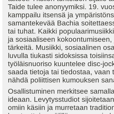
Taide tulee anonyymiksi. 19. vuo
kamppailu itsensä ja ympäristöns
samantekevää Bachia soitettaess
tai tuhat. Kaikki populaarimusiikki
ja sosiaaliseen kokoontumiseen, j
tärkeitä. Musiikki, sosiaalinen os
luvulla tiukasti sidoksissa toisiin
työläisnuoriso kuuntelee disc-joc
saada tietoja tai tiedostaa, vaa
nähdä poliittisen kumouksen san
Osallistuminen merkitsee samall
ideaan. Levytysstudiot sijoitetaan
omiin käsiin ja murretaan tradition