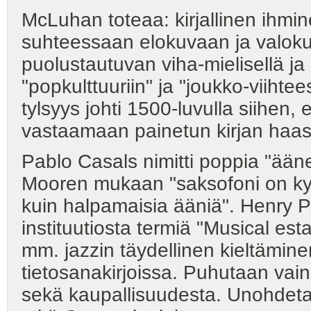
McLuhan toteaa: kirjallinen ihmi
suhteessaan elokuvaan ja valoku
puolustautuvan viha-mielisellä ja
"popkulttuuriin" ja "joukko-viih
tylsyys johti 1500-luvulla siihen, 
vastaamaan painetun kirjan 
Pablo Casals nimitti poppia "ään
Mooren mukaan "saksofoni on k
kuin halpamaisia ääniä". Henry P
instituutiosta termiä "Musical es
mm. jazzin täydellinen kieltämine
tietosanakirjoissa. Puhutaan vain
sekä kaupallisuudesta. Unohdetaan