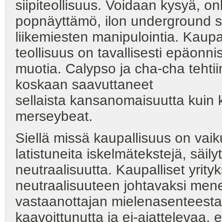
siipiteollisuus. Voidaan kysyä, o
popnäyttämö, ilon underground syn
liikemiesten manipulointia. Kaupal
teollisuus on tavallisesti epäon
muotia. Calypso ja cha-cha tehtii
koskaan saavuttaneet
sellaista kansanomaisuutta kuin kel
merseybeat.
Siellä missä kaupallisuus on vaik
latistuneita iskelmätekstejä, säil
neutraalisuutta. Kaupalliset yrity
neutraalisuuteen johtavaksi men
vastaanottajan mielenasenteesta
kaavoittunutta ja ei-ajattelevaa, 