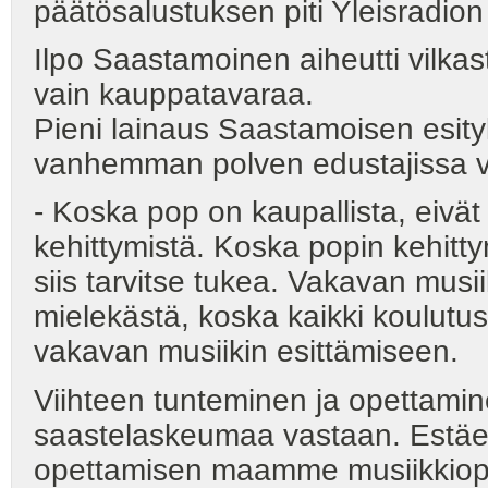
päätösalustuksen piti Yleisradion
Ilpo Saastamoinen aiheutti vilka
vain kauppatavaraa.
Pieni lainaus Saastamoisen esityk
vanhemman polven edustajissa v
- Koska pop on kaupallista, eivä
kehittymistä. Koska popin kehittym
siis tarvitse tukea. Vakavan musi
mielekästä, koska kaikki koulut
vakavan musiikin esittämiseen.
Viihteen tunteminen ja opettamin
saastelaskeumaa vastaan. Estäes
opettamisen maamme musiikkioppi