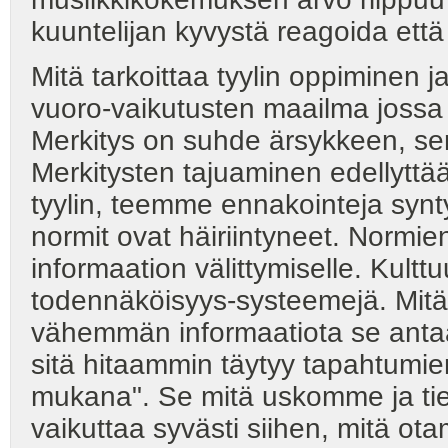
kuuntelijan kyvystä reagoida että
Mitä tarkoittaa tyylin oppiminen 
vuoro-vaikutusten maailma jossa m
Merkitys on suhde ärsykkeen, sen 
Merkitysten tajuaminen edellyttä
tyylin, teemme ennakointeja synty
normit ovat häiriintyneet. Normien
informaation välittymiselle. Kulttuu
todennäköisyys-systeemejä. Mit
vähemmän informaatiota se anta
sitä hitaammin täytyy tapahtumie
mukana". Se mitä uskomme ja t
vaikuttaa syvästi siihen, mitä o