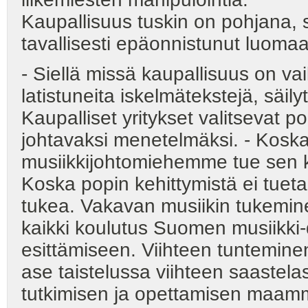
Kaupallisuus tuskin on pohjana, si
tavallisesti epäonnistunut luom
- Siellä missä kaupallisuus on va
latistuneita iskelmätekstejä, säil
Kaupalliset yritykset valitsevat p
johtavaksi menetelmäksi. - Koska
musiikkijohtomiehemme tue sen k
Koska popin kehittymistä ei tueta,
tukea. Vakavan musiikin tukemine
kaikki koulutus Suomen musiikki
esittämiseen. Viihteen tuntemin
ase taistelussa viihteen saaste
tutkimisen ja opettamisen maamm