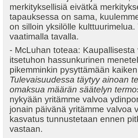
merkityksellisiä eivätkä merkityk
tapauksessa on sama, kuulemmeko
on silloin yksilölle kulttuurimelua.
vaatimalla tavalla.
- McLuhan toteaa: Kaupallisesta 
itsetuhon hassunkurinen menetel
pikemminkin pysyttämään kaiken
Tulevaisuudessa täytyy ainoan t
omaksua määrän säätelyn termos
nykyään yritämme valvoa ydinp
jonain päivänä yritämme valvoa 
kasvatus tunnustetaan ennen pit
vastaan.