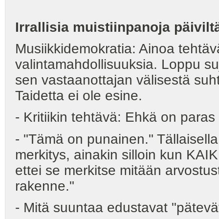
Irrallisia muistiinpanoja päivilt
Musiikkidemokratia: Ainoa tehtävä
valintamahdollisuuksia. Loppu su
sen vastaanottajan välisestä su
Taidetta ei ole esine.
- Kritiikin tehtävä: Ehkä on para
- "Tämä on punainen." Tällaisella
merkitys, ainakin silloin kun KAI
ettei se merkitse mitään arvostus
rakenne."
- Mitä suuntaa edustavat "pätevät