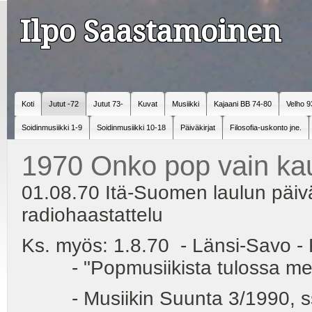
Ilpo Saastamoinen
Koti
Jutut -72
Jutut 73-
Kuvat
Musiikki
Kajaani BB 74-80
Velho 9
Soidinmusiikki 1-9
Soidinmusiikki 10-18
Päiväkirjat
Filosofia-uskonto jne.
1970 Onko pop vain ka
01.08.70 Itä-Suomen laulun päivät
radiohaastattelu
Ks. myös: 1.8.70 - Länsi-Savo -
- "Popmusiikista tulossa merk
- Musiikin Suunta 3/1990, ss. 