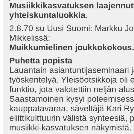
Musiikkikasvatuksen laajennu
yhteiskuntaluokkia.
2.8.70 su Uusi Suomi: Markku Jok
Mikkelissä:
Muikkumielinen joukkokokous.
Puhetta popista
Lauantain asiantuntijaseminaari j
työskentelyä. Yleisöotsikkoja oli
funktio, jota valotettiin neljän al
Saastamoinen kysyi poleemisess
kauppatavaraa, säveltäjä Kari Ry
eliittikulttuurin välistä synteesiä
musiikki-kasvatuksen näkymistä. 