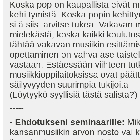
Koska pop on kaupallista eivät 
kehittymistä. Koska popin kehittym
sitä siis tarvitse tukea. Vakavan
mielekästä, koska kaikki koulut
tähtää vakavan musiikin esittämi
opettaminen on vahva ase taiste
vastaan. Estäessään viihteen t
musiikkioppilaitoksissa ovat pää
säilyvyyden suurimpia tukijoita
(Löytyykö syyllisiä tästä salista?)
-----
-
Ehdotukseni seminaarille:
Mik
kansanmusiikin arvon nosto vai 