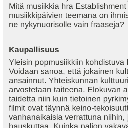
Mitä musiikkia hra Establishment
musiikkipäivien teemana on ihmi
ne nykynuorisolle vain fraaseja?
Kaupallisuus
Yleisin popmusiikkiin kohdistuva k
Voidaan sanoa, että jokainen kult
ansainnut. Yhteiskunnan kulttuur
arvostetaan taiteena. Elokuvan al
taidetta niin kuin tietoinen pyrk
filmit ovat täynnä keino-tekoisuu
vanhanaikaisia verrattuna niihin,
hauskuttaa. Kuinka paljon vakav