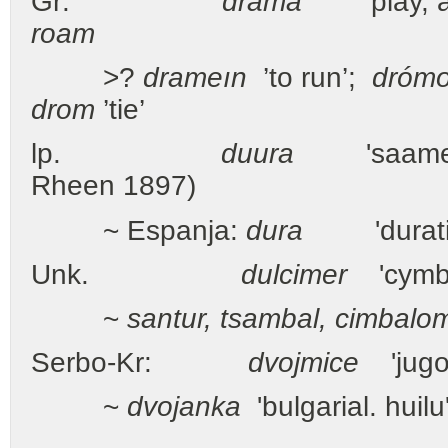
Gr:
drama
'play, ac
roam
>?
drameın
’to run’;
dróm
drom
’tie’
lp.
duura
'saamel. l
Rheen 1897)
~ Espanja:
dura
'duration'
Unk.
dulcimer
'cymbal
~
santur, tsambal, cimbalo
Serbo-Kr:
dvojmice
'jugos
~
dvojanka
'bulgarial. huilu