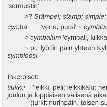
’sormustin’
>?
Stämpel; stamp; simple
cymba
'vene, pursi' ~
cymbiu
>
cymbalum
'cymbali, kilkk
~ pl. 'lyötiin päin yhteen Kyb
symbioosi
Inkeroiset:
tiukku
’leikki, peli; leikkikalu; h
joulun ja loppiaisen välisenä aik
(turkit nurinpäin, toisen suk