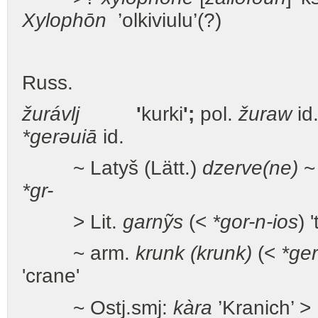
Xylophōn
’olkiviulu’(?)
Russ.
žurávlj
'
kurki
';
pol.
žuraw
id
*gerəuiā
id.
~ Latyš (Lätt.)
dzerve(ne)
~
*gr-
> Lit.
garnỹs
(<
*gor-n-ios
) 
~ arm.
krunk (krunk)
(<
*ge
'crane'
~ Ostj.smj:
kàra
’Kranich’ 