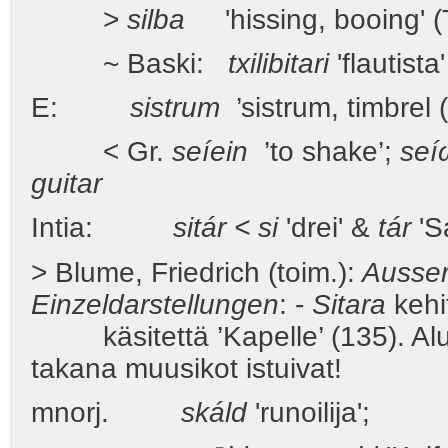
>
silba
'hissing, booing' (
~ Baski:
txilibitari
'flautista
E:
sistrum
’sistrum, timbrel 
< Gr.
seíein
’to shake’;
seí
guitar
Intia:
sitár < si
'drei' &
tár
'Sa
> Blume, Friedrich (toim.):
Ausser
Einzeldarstellungen
: -
Sitara
kehi
käsitettä ’Kapelle’ (135). Alunp
takana muusikot istuivat!
mnorj.
skáld
'runoilija';