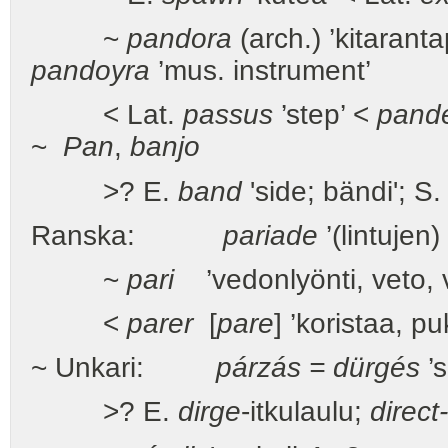
~
pandora
(arch.) ’kitarant
pandoyra
’mus. instrument’
< Lat.
passus
’step’ <
pand
~
Pan
,
banjo
>? E.
band
'side; bändi'; S
Ranska:
pariade
’(lintujen)
~
pari
’vedonlyönti, veto, 
<
parer
[
pare
] ’koristaa, p
~ Unkari:
párzás = dürgés
’s
>? E.
dirge
-itkulaulu;
direct