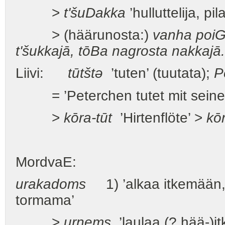
>
t'šu
D
akka
’hulluttelija, pil
> (häärunosta:)
vanha poi
t'šukkajā,
tō
B
a nagrosta nakkajā.
Liivi:
tūtštə
’tuten’ (tuutata);
P
= ’Peterchen tutet mit seiner 
>
kōra-tūt
’Hirtenflöte’ >
kō
MordvaE:
urakadoms
1) ’alkaa itkemään, i
tormama’
>
urnems
’laulaa (? hää-)itk