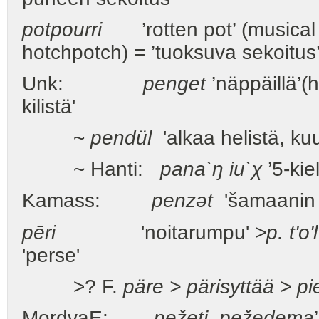
potpourri
’rotten pot’ (musical 
hotchpotch) = ’tuoksuva sekoitus
Unk:
penget
’näppäillä’(
kilistä'
~
pendül
'alkaa helistä, ku
~ Hanti:
pana`ŋ iu`χ
’5-kie
Kamass:
penzət
'šamaanin a
pēri
'noitarumpu' >
p. t'o'
'perse'
>? F.
päre > pärisyttää > pi
MordvaE:
pežetj, pežedema