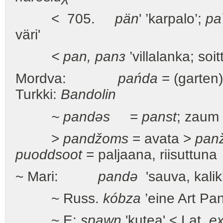
< 705.
pän
' ’karpalo’;
pa
väri'
< pan, panз
’villalanka; soit
Mordva:
pańda
= (garten)
Turkki:
Bandolin
~ pandəs
=
panst
; zaum 
>
pandžoms
= avata >
pan
puoddsoot
= paljaana, riisuttuna
~ Mari:
pandə
'sauva, kalik
~ Russ.
kóbza
’eine Art Pan
~ E:
spawn
'kutea' < Lat.
e