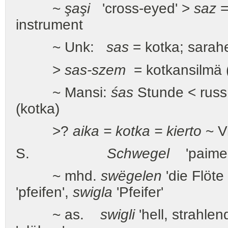
~
şaşi
'cross-eyed' >
saz
=
instrument
~ Unk:
sas
= kotka; sarahe
>
sas-szem
= kotkansilmä (>
~ Mansi:
śas
Stunde < russ
(kotka)
>?
aika = kotka = kierto
~ V
S.
Schwegel
'paimenpi
~ mhd.
swëgelen
'die Flöte
'pfeifen',
swigla
'Pfeifer'
~ as.
swigli
'hell, strahlen