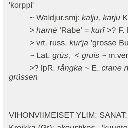
'korppi'
~ Waldjur.smj:
kalju, karju
K
>
harnè
’Rabe’ =
kurî
>? F. 
> vrt. russ.
kur'ja
’grosse Bu
~ Lat.
grūs
, <
gruis
~ m.ve
>? lpR.
rångka ~
E.
crane
grüssen
VIHONVIIMEISET YLIM: SANAT:
Kreikka (Gr):
akoustikos
'kuuntel