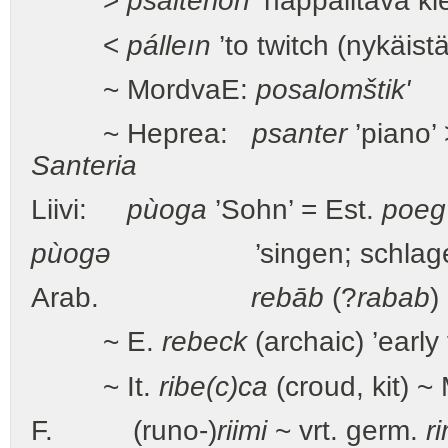
>
psaltērion
’näppäiltävä kie
<
pálleın
’to twitch (nykäist
~ MordvaE:
posalomštik'
'P
~ Heprea:
psanter
’piano’
Santeria
Liivi:
pùoga
’Sohn’ = Est.
poeg
pùogə
’singen; schlagen’ (v
Arab.
rebāb
(?
rabab
)
~ E.
rebeck
(archaic) ’early 
~ It.
ribe(c)ca
(croud, kit) 
F. (runo-)
riimi
~ vrt. germ.
r