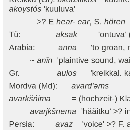
akoystós
'kuuluva'
>? E
hear- ear
, S.
hören
Tü:
aksak
’ontuva’ (9/8
Arabia:
anna
'to groan, 
~
anīn
'plaintive sound, wai
Gr.
aulos
'kreikkal. kak
Mordva (Md):
avard'əms
= we
avarkšńima
= (hochzeit-) Klage
avarjkšnema
’hääitku’ >? i
Persia:
avaz
'voice' >? F. 