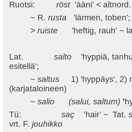
Ruotsi:
röst
'ääni' < altnord
~ R.
rusta
'lärmen, toben';
>
ruiste
'heftig, rauh' ~ l
Lat.
salto
'hyppiä, tanhu
esitellä';
~
saltus
1) 'hyppäys', 2)
(karjataloineen)
~
salio (salui, saltum)
'
h
Tü:
saç
’hair’ ~ Tat.
vrt. F.
jouhikko