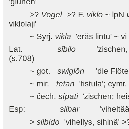
'glühen'
>?
Vogel
>? F.
viklo
~ lpN
viklolaji'
~ Syrj.
vikla
'eräs lintu' ~ vi
Lat.
sībilo
'zischen, p
(s.708)
~ got.
swiglōn
'die Flöte 
~ mir.
fetan
'fistula'; cymr
~ čech.
sípati
'zischen; hei
Esp:
silbar
'viheltää, 
>
silbido
'vihellys, sihinä' 