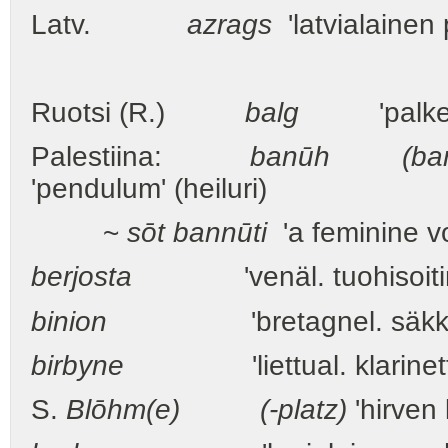
Latv.
azrags
'latvialainen 
Ruotsi (R.)
balg
'palkeet;
Palestiina:
banūh (ban
'pendulum' (heiluri)
~
sōt
bannūti
'a feminine vo
berjosta
'venäl. tuohisoit
binion
'bretagnel. säkkipi
birbyne
'liettual. klarinett
S.
Blōhm(e) (-platz)
'hirven 