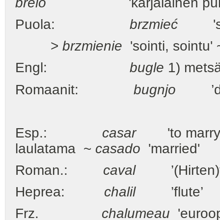
brelo
'karjalainen puhal
Puola:
brzmieć
'soida
>
brzmienie
'sointi, sointu'
Engl:
bugle
1) metsäs
Romaanit:
bugnjo
’
Esp.:
casar
'to marry, g
laulatama ~
casado
'married'
Roman.:
caval
’(Hirten)flö
Heprea:
chalil
’flute’
Frz.
chalumeau
'euroop