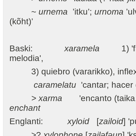
~
urnema
’itku’;
urnoma
’ul
(kõht)’
Baski:
xaramela
1) 'flaut
melodia',
3) quiebro (vararikko), inflexi
caramelatu
'cantar; hacer 
> xarma
'encanto (taika
enchant
Englanti:
xyloid
[
zailoid
] '
>?
xylophone
[
zailəfəun
] 'k