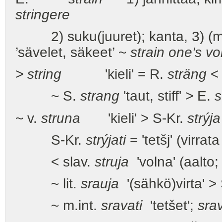
stringere
2) suku(juuret); kanta, 3) (mus.
’sävelet, säkeet’ ~
strain one's vo
> string
'kieli' = R.
sträng
< 
~ S.
strang
'taut, stiff' > E.
s
~ v.
struna
'kieli' > S-Kr.
strýja
S-Kr.
strýjati
= 'tetšj' (virrat
< slav.
struja
'volna' (aalto; 
~ lit.
srauja
'(sähkö)virta' >
~ m.int.
sravati
'tetšet';
sra