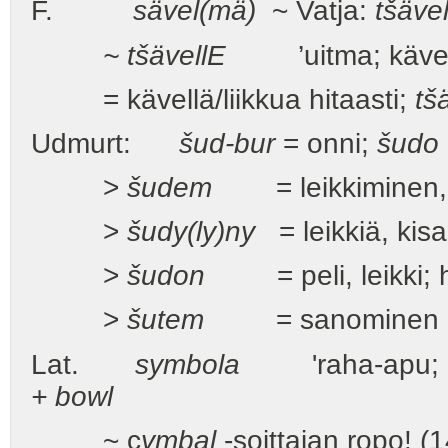
F.
sävel(mä)
~ Vatja:
tšäve
~ tšävellE
’uitma; kävele
= kävellä/liikkua hitaasti;
tš
Udmurt:
šud-bur
= onni;
šudo
>
šudem
= leikkiminen
>
šudy(ly)ny
= leikkiä, kisai
>
šudon
= peli, leikki; ha
>
šutem
= sanominen >
Lat.
symbola
'raha-apu; ke
+ bowl
~ c
ymbal
-soittajan ropo! (