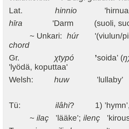
Lat.
hinnio
'hirnua, ki
hīra
'Darm (suoli, suoli
~ Unkari:
húr
'(viulun/pia
chord
Gr.
χtypó
’
soida’ (
ŋ
'lyödä, koputtaa'
Welsh:
huw
’lullaby’
Tü:
ilâhi
? 1) ’hymn’, 2
~
ilaç
’lääke’;
ilenç
’kirous