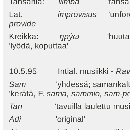
Tansania:
ilimba
'tansanial
Lat.
imprōvīsus
’unfore
provide
Kreikka:
ŋpýω
’huutaa esi
'lyödä, koputtaa'
10.5.95 Intial. musiikki -
Rav
Sam
'yhdessä; samankaltain
'kerätä, F.
sama, sammio, sam-po
Tan
'tavuilla laulettu musiikil
Adi
'original'