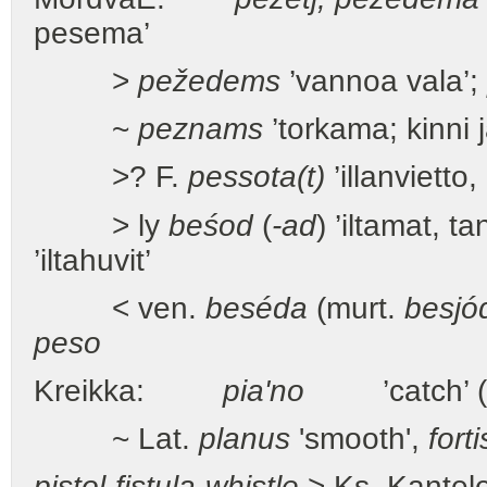
pesema’
>
pežedems
’vannoa vala’;
~
peznams
’torkama; kinni
>? F.
pessota(t)
’illanvietto,
> ly
beśod
(
-ad
) ’iltamat, t
’iltahuvit’
< ven.
beséda
(murt.
besjó
peso
Kreikka:
pia'no
’catch’ (py
~ Lat.
planus
'smooth',
forti
pistol-fistula-whistle
> Ks. Kantele 