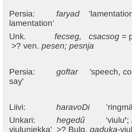
Persia:
faryad
'lamentation
lamentation’
Unk.
fecseg, csacsog
= p
>? ven.
pesen; pesnja
Persia:
goftar
'speech, con
say'
Liivi:
haravo
D
i
’ringmäng’
Unkari:
hegedű
'viulu
'
;
viuluniekka' >? Bulg.
gaduka
-viu