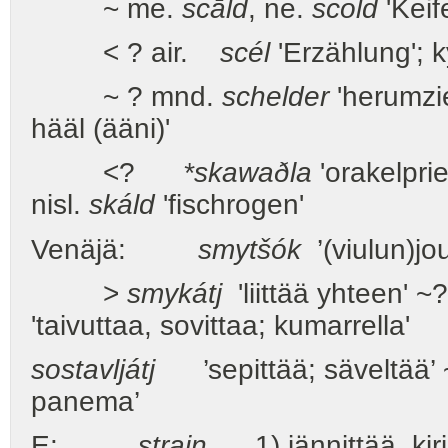
~ me.
scāld
, ne.
scold
'Keife
< ? air.
scél
'Erzählung'; 
~ ? mnd.
schelder
'herumzi
hääl (ääni)'
<?
*skawaðla
'orakelpri
nisl.
skáld
'fischrogen'
Venäjä:
smytšók
’(viulun)jou
>
smykátj
'liittää yhteen' ~
'taivuttaa, sovittaa; kumarrella'
sostavljátj
’sepittää; säveltää’
panema’
E:
strain
1) jännittää, kir