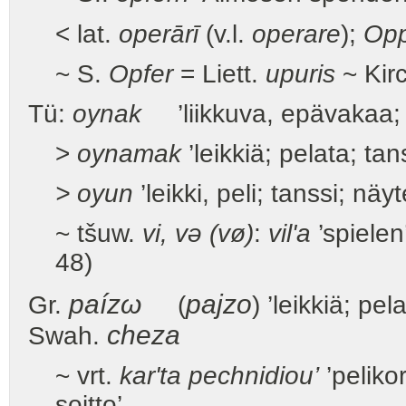
< lat.
operārī
(v.l.
operare
);
Op
~ S.
Opfer
= Liett.
upuris
~ Kir
Tü:
oynak
’liikkuva, epävakaa; 
>
oynamak
’leikkiä; pelata; tan
> oyun
’leikki, peli; tanssi; nä
~ tšuw.
vi, və (vø)
:
vil'a
’spielen
48)
paízω
pajzo
Gr.
(
) ’leikkiä; pel
cheza
Swah.
~ vrt.
kar'ta pechnidiou’
’pelikor
soitto’