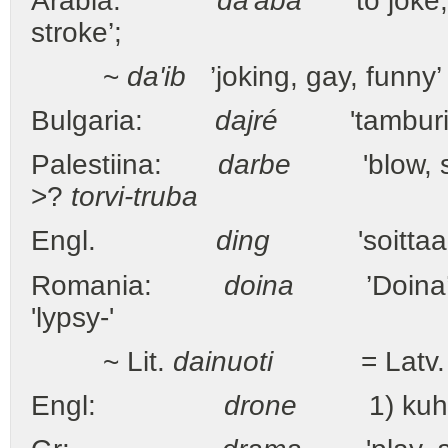
Arabia:
da'aba
’to joke, ma
stroke’;
~
da'ib
’joking, gay, funny’
Bulgaria:
dajré
'tamburiin
Palestiina:
darbe
'blow, str
>?
torvi-truba
Engl.
ding
'soittaa (ke
Romania:
doina
’Doina’ (w
'lypsy-'
~ Lit.
dainuoti
= Latv
Engl:
drone
1) kuhnuri