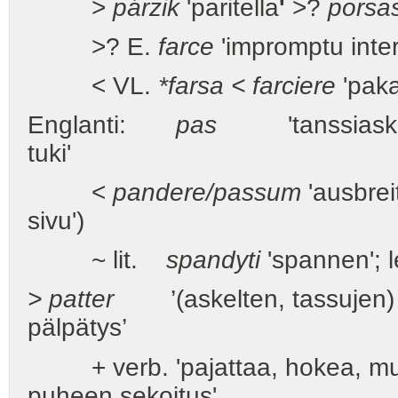
>
párzik
'paritella
'
>?
porsa
>? E.
farce
'impromptu inter
< VL.
*farsa < farciere
'paka
Englanti:
pas
'tanssiaskel'
tuki'
<
pandere/passum
'ausbrei
sivu')
~ lit.
spandyti
'spannen'; l
> patter
’(askelten, tassujen) ti
pälpätys’
+ verb. 'pajattaa, hokea, mum
puheen sekoitus'