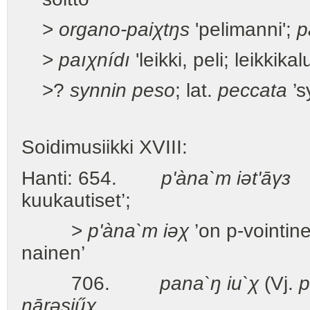
>
organo-paiχtŋs
'pelimanni';
p
>
paıχnídı
'leikki, peli; leikkikal
>?
synnin peso
; lat.
peccata
’s
Soidimusiikki XVIII:
Hanti: 654.
p'àna`m iət'āγз
’
kuukautiset’;
>
p'àna`m iəχ
’on p-vointin
nainen’
706.
pana`ŋ iu`χ
(Vj.
p
nārəsiűχ