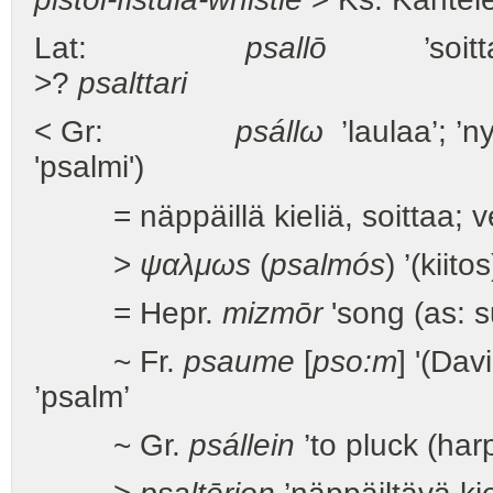
Lat:
psallō
’soittaa ki
>?
psalttari
< Gr:
psállω
’laulaa’; ’n
'psalmi')
= näppäillä kieliä, soittaa; vei
>
ψαλμωs
(
psalmós
) ’(kiit
= Hepr.
mizmōr
'song (as: s
~ Fr.
psaume
[
pso:m
] '(Dav
’psalm’
~ Gr.
psállein
’to pluck (harp