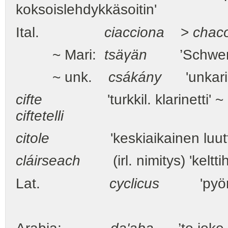
koksoislehdykkäsoitin'
Ital.
ciacciona
>
chac
~ Mari:
tsäγän
’Schwertli
~ unk.
csákány
'unkaril.
cifte
'turkkil. klarinetti' ~ 
ciftetelli
citole
'keskiaikainen luutt
cláirseach
(irl. nimitys) 'kelttih
Lat.
cyclicus
'pyö