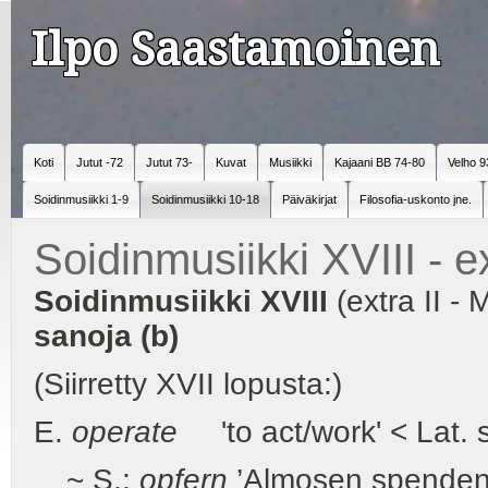
Ilpo Saastamoinen
Koti
Jutut -72
Jutut 73-
Kuvat
Musiikki
Kajaani BB 74-80
Velho 9
Soidinmusiikki 1-9
Soidinmusiikki 10-18
Päiväkirjat
Filosofia-uskonto jne.
Soidinmusiikki XVIII - ex
Soidinmusiikki XVIII
(extra II - 
sanoja (b)
(Siirretty XVII lopusta:)
E.
operate
'to act/work' < Lat. 
~ S.:
opfern
’Almosen spenden