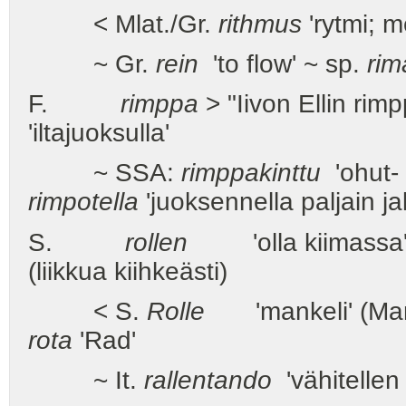
< Mlat./Gr.
rithmus
'rytmi; 
~ Gr.
rein
'to flow' ~ sp.
ri
F.
rimppa
> "Iivon Ellin rim
'iltajuoksulla'
~ SSA:
rimppakinttu
'ohut- 
rimpotella
'juoksennella paljain jal
S.
rollen
'olla kiimassa' (
(liikkua kiihkeästi)
< S.
Rolle
'mankeli' (Mang
rota
'Rad'
~ It.
rallentando
'vähitellen 