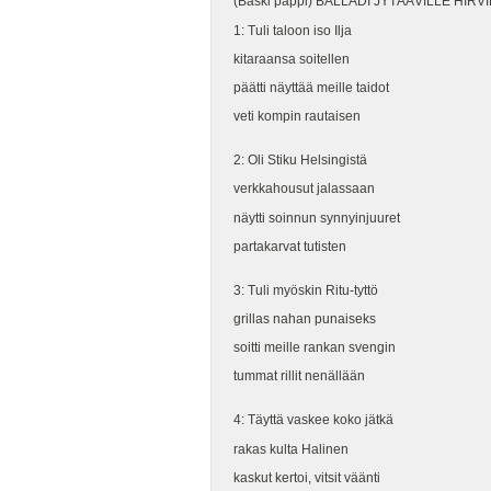
(Baski pappi) BALLADI JYTÄÄVILLE HIRV
1: Tuli taloon iso Ilja
kitaraansa soitellen
päätti näyttää meille taidot
veti kompin rautaisen
2: Oli Stiku Helsingistä
verkkahousut jalassaan
näytti soinnun synnyinjuuret
partakarvat tutisten
3: Tuli myöskin Ritu-tyttö
grillas nahan punaiseks
soitti meille rankan svengin
tummat rillit nenällään
4: Täyttä vaskee koko jätkä
rakas kulta Halinen
kaskut kertoi, vitsit väänti