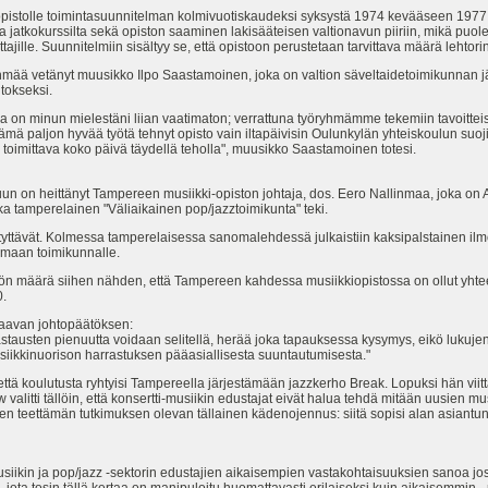
 opistolle toimintasuunnitelman kolmivuotiskaudeksi syksystä 1974 kevääseen 1977.
 jatkokurssilta sekä opiston saaminen lakisääteisen valtionavun piiriin, mikä puole
ille. Suunnitelmiin sisältyy se, että opistoon perustetaan tarvittava määrä lehtorin,
hmää vetänyt muusikko Ilpo Saastamoinen, joka on valtion säveltaidetoimikunnan j
tokseksi.
 on minun mielestäni liian vaatimaton; verrattuna työryhmämme tekemiin tavoitteis
tämä paljon hyvää työtä tehnyt opisto vain iltapäivisin Oulunkylän yhteiskoulun suojis
 toimittava koko päivä täydellä teholla", muusikko Saastamoinen totesi.
un on heittänyt Tampereen musiikki-opiston johtaja, dos. Eero Nallinmaa, joka 
a tamperelainen "Väliaikainen pop/jazztoimikunta" teki.
ttävät. Kolmessa tamperelaisessa sanomalehdessä julkaistiin kaksipalstainen ilmoi
tumaan toimikunnalle.
tön määrä siihen nähden, että Tampereen kahdessa musiikkiopistossa on ollut yhtee
0.
aavan johtopäätöksen:
stausten pienuutta voidaan selitellä, herää joka tapauksessa kysymys, eikö lukujen
 musiikkinuorison harrastuksen pääasiallisesta suuntautumisesta."
tä koulutusta ryhtyisi Tampereella järjestämään jazzkerho Break. Lopuksi hän vii
itti tällöin, että konsertti-musiikin edustajat eivät halua tehdä mitään uusien mu
en teettämän tutkimuksen olevan tällainen kädenojennus: siitä sopisi alan asiantun
siikin ja pop/jazz -sektorin edustajien aikaisempien vastakohtaisuuksien sanoa j