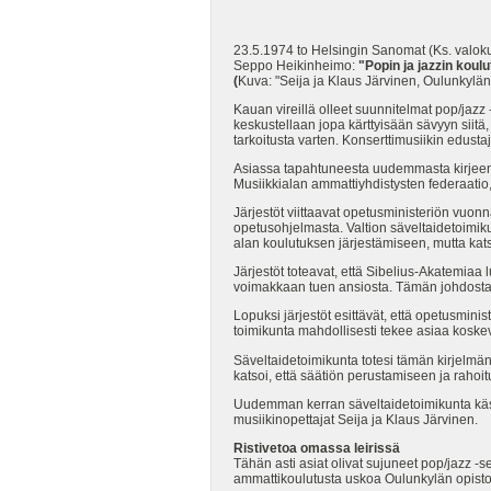
23.5.1974 to Helsingin Sanomat (Ks. v
Seppo Heikinheimo:
"Popin ja jazzin koul
(
Kuva: "Seija ja Klaus Järvinen, Oulunkylän 
Kauan vireillä olleet suunnitelmat pop/jazz
keskustellaan jopa kärttyisään sävyyn siitä
tarkoitusta varten. Konserttimusiikin edusta
Asiassa tapahtuneesta uudemmasta kirjeenva
Musiikkialan ammattiyhdistysten federaatio,
Järjestöt viittaavat opetusministeriön vuon
opetusohjelmasta. Valtion säveltaidetoimik
alan koulutuksen järjestämiseen, mutta katso
Järjestöt toteavat, että Sibelius-Akatemiaa 
voimakkaan tuen ansiosta. Tämän johdosta n
Lopuksi järjestöt esittävät, että opetusmini
toimikunta mahdollisesti tekee asiaa koskev
Säveltaidetoimikunta totesi tämän kirjelmän
katsoi, että säätiön perustamiseen ja rahoit
Uudemman kerran säveltaidetoimikunta käsitt
musiikinopettajat Seija ja Klaus Järvinen.
Ristivetoa omassa leirissä
Tähän asti asiat olivat sujuneet pop/jazz -
ammattikoulutusta uskoa Oulunkylän opisto