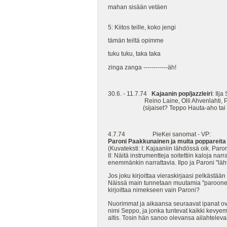
mahan sisään vetäen
5: Kiitos teille, koko jengi
tämän teiltä opimme
tuku tuku, taka taka
zinga zanga ------------äh!
30.6. - 11.7.74
Kajaanin pop/jazzleiri
: Ilj
Reino Laine, Olli Ahvenlahti, Pe
(sijaiset? Teppo Hauta-aho tai Heik
4.7.74 PieKei sanomat - VP:
Paroni Paakkunainen ja muita poppareita
(Kuvateksti: I: Kajaaniin lähdössä oik. Par
II: Näitä instrumentteja soitettiin kaloja nar
enemmänkin narrattavia. Ilpo ja Paroni "läh
Jos joku kirjoittaa vieraskirjaasi pelkäst
Näissä main tunnetaan muutamia "parooneja"
kirjoittaa nimekseen vain Paroni?
Nuorimmat ja aikaansa seuraavat ipanat ova
nimi Seppo, ja jonka tuntevat kaikki kevye
altis. Tosin hän sanoo olevansa ailahteleva