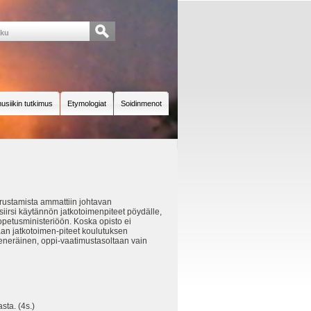
usiikin tutkimus
Etymologiat
Soidinmenot
rustamista ammattiin johtavan
iirsi käytännön jatkotoimenpiteet pöydälle,
petusministeriöön. Koska opisto ei
aan jatkotoimen-piteet koulutuksen
keneräinen, oppi-vaatimustasoltaan vain
sta. (4s.)