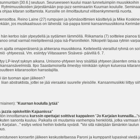
sunnuntain [30.6.] seutuun. Seurueeseen kuului maan tunnetuimpiin muusikkoihin ku
Rytmimuusikoiden järjestämään pop-jazz-seminaariin Kuurnan koululle. Seminaari a
 ohjaa kitaran soittamista. Kurssille on ilmoittautunut viitisenkymmentä nuorta.
jensoittoa. Reino Laine (27) rumpujen ja lyömäsoittimien käsittelyä ja Mike Koskinen 
ihmekään, jos musikaalisuus on läheistä: isä-pappa toimii kansanmuusikkona Kerimä
 hän kertoo isän ylpeydellä ja sydämen lämmöllä. Riikamaria (7) soittelee pianoa t
noo omat varmat mielipiteensä jopa isä-Paronillekin. Nikopetri tajuaa rytmin varpai
jalta omaperäisenä ja ahkerana muusikkona. Keiteleellä vieraillut ryhmä on soi
 -yhtyeessä. Vm. esiintyy Viitasaaren Sisävesi- päivillä 6. 7.
mestyy LP-levyt syksyn aikana. Unisono-yhtyeen levy sisältää yhtyeen jäsenten omia s
kansansävelmistä. Ilpo Saastamoiselta ilmestyy niinikään syksyn kuluessa kitaranso
puutteen kitaransoiton harrastajilta.
i iän tuoman ajan jälkeen?
ian abstraktista, jottei se jää vieraaksi suurelle yleisölle. Kansanmusiikki liittyy sii
ainen): "
Kuurnan koululla jytää
"
 jazzia opiskeltiin Kajaanissa
"
stön innoittamana
kurssin opettajat soittivat kappaleen
"
Jo Karjalan kunnailla...
"s
uja, kuten sanonta kuuluu. Paikalla oli muutamia vanhempia henkilöitä, jotka varmaa
jalan..." esitys vetosi heihin todella syvästi. "Voi sitä näköjään tämänkin laulun so
mus.
onnistuneen konsertin jälkeen keskusteltaessa Paroni ja kumppanit lupasivat vied