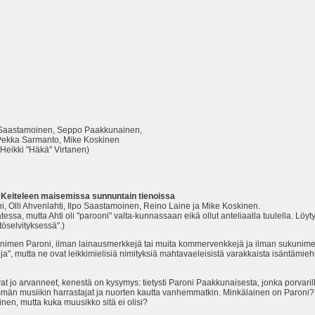
a Saastamoinen, Seppo Paakkunainen,
kka Sarmanto, Mike Koskinen
ki "Häkä" Virtanen)
 Keiteleen maisemissa sunnuntain tienoissa
oni, Olli Ahvenlahti, Ilpo Saastamoinen, Reino Laine ja Mike Koskinen.
ratessa, mutta Ahti oli "parooni" valta-kunnassaan eikä ollut anteliaalla tuulella. Löy
töselvityksessä".)
ään nimen Paroni, ilman lainausmerkkejä tai muita kommervenkkejä ja ilman sukunime
, mutta ne ovat leikkimielisiä nimityksiä mahtavaeleisistä varakkaista isäntämieh
t jo arvanneet, kenestä on kysymys: tietysti Paroni Paakkunaisesta, jonka porvari
mmän musiikin harrastajat ja nuorten kautta vanhemmatkin. Minkälainen on Paroni? 
inen, mutta kuka muusikko sitä ei olisi?