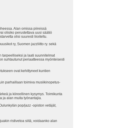
aiheessa. Alan omissa piireissä
i olisiko perustettava uusi säätiö
vetta olisi suuresti liioiteltu.
usikot ry, Suomen jazzliitto ry. sekä
tarpeelliseksi ja laati suunnitelmat
on suhtautunut periaatteessa myönteisesti
etukseen ovat kehittyneet kuntien
kuin parhaillaan toimiva musiikinopetus-
rkeä ja kiireellinen kysymys. Toimikunta
a ja alan muita työnantajia.
Oulunkylän pop/jazz -opiston vetäjät,
uakin ristivetoa siitä, voidaanko alan