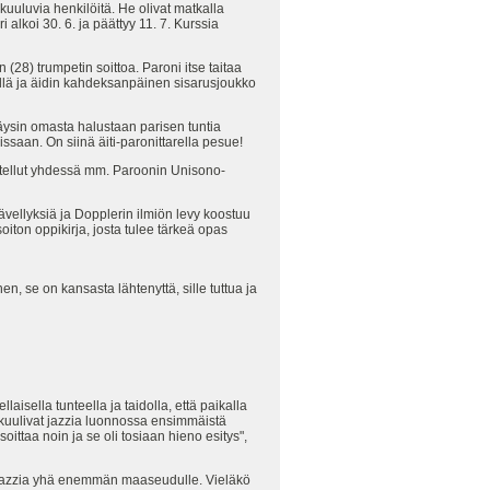
uluvia henkilöitä. He olivat matkalla
lkoi 30. 6. ja päättyy 11. 7. Kurssia
(28) trumpetin soittoa. Paroni itse taitaa
ellä ja äidin kahdeksanpäinen sisarusjoukko
äysin omasta halustaan parisen tuntia
ssaan. On siinä äiti-paronittarella pesue!
tellut yhdessä mm. Paroonin Unisono-
ävellyksiä ja Dopplerin ilmiön levy koostuu
iton oppikirja, josta tulee tärkeä opas
hen, se on kansasta lähtenyttä, sille tuttua ja
ellaisella tunteella ja taidolla, että paikalla
n kuulivat jazzia luonnossa ensimmäistä
ittaa noin ja se oli tosiaan hieno esitys",
ä jazzia yhä enemmän maaseudulle. Vieläkö