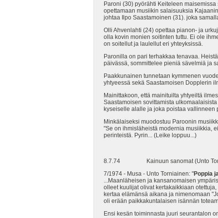
Paroni (30) pyörähti Keiteleen maisemissa 
opettamaan musiikin salaisuuksia Kajaanin 
johtaa Ilpo Saastamoinen (31). joka samalla
Olli Ahvenlahti (24) opettaa pianon- ja urku
olla kovin monien soitinten tuttu. Ei ole 
on soitellut ja laulellut eri yhteyksissä.
Paronilla on pari terhakkaa tenavaa. Heistä
päivässä, sommittelee pieniä sävelmiä ja sa
Paakkunainen tunnetaan kymmenen vuoden a
yhtyeessä sekä Saastamoisen Dopplerin ilmiö
Mainittakoon, että mainituilta yhtyeiltä il
Saastamoisen sovittamista ulkomaalaisista 
kyseiselle alalle ja joka poistaa vallinneen 
Minkälaiseksi muodostuu Paroonin musiikk
"Se on ihmisläheistä modernia musiikkia, ei li
perinteistä. Pyrin... (Leike loppuu...)
8.7.74 Kainuun sanomat (Unto Torni
7/1974 - Musa - Unto Torniainen: "
Poppia ja
...Maanläheisen ja kansanomaisen ympäri
olleet kuulijat olivat kertakaikkiaan otett
kertaa elämänsä aikana ja nimenomaan "Jo Kar
oli erään paikkakuntalaisen isännän totea
Ensi kesän toiminnasta juuri seurantalon 