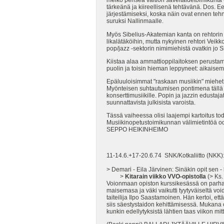
melko penseä valtion säveltaidetoimikunta - 
tärkeänä ja kiireellisenä tehtävänä. Dos. E
järjestämiseksi, koska näin ovat ennen tehnee
suruksi Nallinmaalle.
Myös Sibelius-Akatemian kanta on rehtorin 
likalätäköihin, mutta nykyinen rehtori Veik
pop/jazz -sektorin nimimiehistä ovatkin jo 
Kiistaa alaa ammattioppilaitoksen perustam
puolin ja toisin hieman leppyneet: aikaise
Epäluuloisimmat "raskaan musiikin" miehet o
Myönteisen suhtautumisen pontimena tällä tah
konserttimusiikille. Popin ja jazzin edustaj
suunnattavista julkisista varoista.
Tässä vaiheessa olisi laajempi kartoitus tod
Musiikinopetustoimikunnan välimietintöä od
SEPPO HEIKINHEIMO
11-14.6.+17-20.6.74 SNK/Kotkaliitto (NKK): 
> Demari - Eila Järvinen: Sinäkin opit sen - 
>
Kitarain viikko VVO-opistolla
(> Ks.
Voionmaan opiston kurssikesässä on parhail
maisemasa ja väki vaikutti tyytyväiseltä voi
taiteilija Ilpo Saastamoinen. Hän kertoi, et
siis säestystaidon kehittämisessä. Mukana o
kunkin edellytyksistä lähtien taas viikon mit