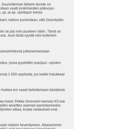
 Suunnitelman tärkein tavoite on
staan vaatii jonkinlaisten pätevyys-
 yp. ja ap. opettajan toimia.
äsen, katsoo puolestaan, että Oulunkylän
iin se jää noin puoleen väliin. Tämä on
sa. Juuri tästä syystä olisi kuitenkin
on Aamulehdessä julkaisemassaan
tus, jossa pyydettiin pop/jazz -opiston
nsä 1 650 oppilasta; jos kaikki halukkaat
 huikea ero vaadi tarkistamaan käsityksiä
ttaa maist. Pekka Gronowin kanssa HS:ssä
siikin alueitten aseman parantamiseksi.
tijoiden alkaa, koska vastaukset ovat
ossain määrin lieventyneen. Aikaisemmin