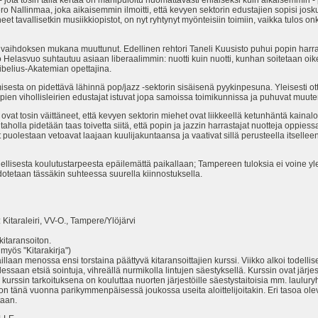
jota tosin tällä kertaa on manipuloitu huomattavasti erilaiseksi kuin aikaisemmin - 
ero Nallinmaa, joka aikaisemmin ilmoitti, että kevyen sektorin edustajien sopisi jo
t tavallisetkin musiikkiopistot, on nyt ryhtynyt myönteisiin toimiin, vaikka tulos onk
vaihdoksen mukana muuttunut. Edellinen rehtori Taneli Kuusisto puhui popin harras
ko Helasvuo suhtautuu asiaan liberaalimmin: nuotti kuin nuotti, kunhan soitetaan o
Sibelius-Akatemian opettajina.
isesta on pidettävä lähinnä pop/jazz -sektorin sisäisenä pyykinpesuna. Yleisesti o
mpien vihollisleirien edustajat istuvat jopa samoissa toimikunnissa ja puhuvat muu
vat tosin väittäneet, että kevyen sektorin miehet ovat liikkeellä ketunhäntä kaina
olla pidetään taas toivetta siitä, että popin ja jazzin harrastajat nuotteja oppiess
at puolestaan vetoavat laajaan kuulijakuntaansa ja vaativat sillä perusteella itselle
ellisesta koulutustarpeesta epäilemättä paikallaan; Tampereen tuloksia ei voine ylei
otetaan tässäkin suhteessa suurella kiinnostuksella.
Kitaraleiri, VV-O., Tampere/Ylöjärvi
kitaransoiton.
 myös "Kitarakirja")
laan menossa ensi torstaina päättyvä kitaransoittajien kurssi. Viikko alkoi todell
dessaan etsiä sointuja, vihreällä nurmikolla lintujen säestyksellä. Kurssin ovat järj
tä kurssin tarkoituksena on kouluttaa nuorten järjestöille säestystaitoisia mm. laul
n tänä vuonna parikymmenpäisessä joukossa useita aloittelijoitakin. Eri tasoa olevat
taan.