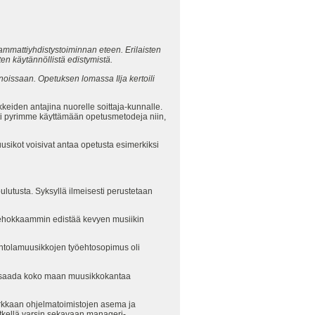
mmattiyhdistystoiminnan eteen. Erilaisten
en käytännöllistä edistymistä.
noissaan. Opetuksen lomassa Ilja kertoili
kkeiden antajina nuorelle soittaja-kunnalle.
ti pyrimme käyttämään opetusmetodeja niin,
sikot voisivat antaa opetusta esimerkiksi
utusta. Syksyllä ilmeisesti perustetaan
ä tehokkaammin edistää kevyen musiikin
intolamuusikkojen työehtosopimus oli
 on saada koko maan muusikkokantaa
tarkkaan ohjelmatoimistojen asema ja
hetkellä varsin sekavaan manageri-