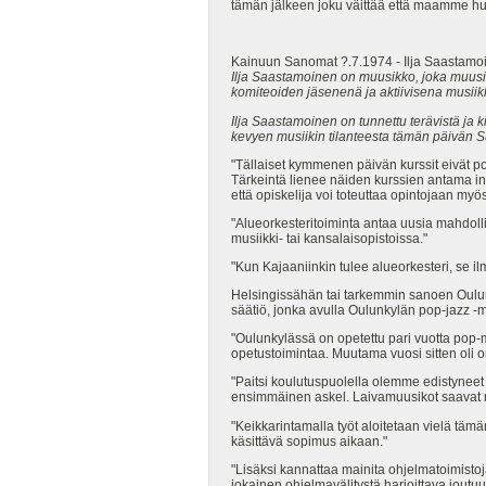
tämän jälkeen joku väittää että maamme hu
Kainuun Sanomat ?.7.1974 - Ilja Saastamoi
Ilja Saastamoinen on muusikko, joka muusi
komiteoiden jäsenenä ja aktiivisena musiik
Ilja Saastamoinen on tunnettu terävistä ja 
kevyen musiikin tilanteesta tämän päivän
"Tällaiset kymmenen päivän kurssit eivät poi
Tärkeintä lienee näiden kurssien antama i
että opiskelija voi toteuttaa opintojaan myös
"Alueorkesteritoiminta antaa uusia mahdol
musiikki- tai kansalaisopistoissa."
"Kun Kajaaniinkin tulee alueorkesteri, se
Helsingissähän tai tarkemmin sanoen Oulun
säätiö, jonka avulla Oulunkylän pop-jazz -m
"Oulunkylässä on opetettu pari vuotta pop-m
opetustoimintaa. Muutama vuosi sitten oli o
"Paitsi koulutuspuolella olemme edistynee
ensimmäinen askel. Laivamuusikot saavat
"Keikkarintamalla työt aloitetaan vielä tä
käsittävä sopimus aikaan."
"Lisäksi kannattaa mainita ohjelmatoimisto
jokainen ohjelmavälitystä harjoittava joutu