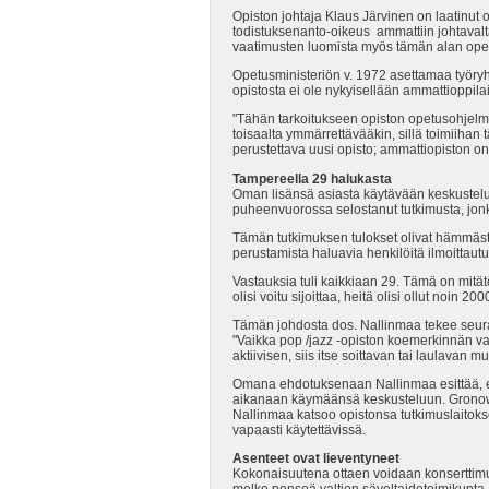
Opiston johtaja Klaus Järvinen on laatinut
todistuksenanto-oikeus ammattiin johtavalta
vaatimusten luomista myös tämän alan opettaj
Opetusministeriön v. 1972 asettamaa työry
opistosta ei ole nykyisellään ammattioppilai
"Tähän tarkoitukseen opiston opetusohjelma
toisaalta ymmärrettävääkin, sillä toimiihan 
perustettava uusi opisto; ammattiopiston on
Tampereella 29 halukasta
Oman lisänsä asiasta käytävään keskustelu
puheenvuorossa selostanut tutkimusta, jonk
Tämän tutkimuksen tulokset olivat hämmästy
perustamista haluavia henkilöitä ilmoittau
Vastauksia tuli kaikkiaan 29. Tämä on mitä
olisi voitu sijoittaa, heitä olisi ollut noin 200
Tämän johdosta dos. Nallinmaa tekee seur
"Vaikka pop /jazz -opiston koemerkinnän va
aktiivisen, siis itse soittavan tai laulavan
Omana ehdotuksenaan Nallinmaa esittää, et
aikanaan käymäänsä keskusteluun. Gronow val
Nallinmaa katsoo opistonsa tutkimuslaitoks
vapaasti käytettävissä.
Asenteet ovat lieventyneet
Kokonaisuutena ottaen voidaan konserttimu