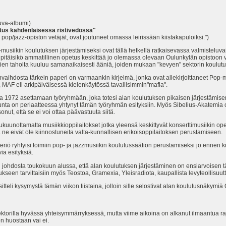
alokuva-albumi)
utus kahdenlaisessa ristivedossa"
pop/jazz-opiston vetäjät, ovat joutuneet omassa leirissään kiistakapuloiksi.")
 -musiikin koulutuksen järjestämiseksi ovat tällä hetkellä ratkaisevassa valmisteluv
, pitäisikö ammatillinen opetus keskittää jo olemassa olevaan Oulunkylän opistoon va
jien taholta kuuluu samanaikaisesti ääniä, joiden mukaan "kevyen" sektorin koulutustar
ihdosta tärkein paperi on varmaankin kirjelmä, jonka ovat allekirjoittaneet Pop-mu
 MAF eli arkipäiväisessä kielenkäytössä tavallisimmin"mafia".
na 1972 asettamaan työryhmään, joka totesi alan koulutuksen pikaisen järjestämisen 
unta on periaatteessa yhtynyt tämän työryhmän esityksiin. Myös Sibelius-Akatemia 
nut, että se ei voi ottaa päävastuuta siitä.
lukuunottamatta musiikkioppilaitokset jotka yleensä keskittyvät konserttimusiikin op
e eivät ole kiinnostuneita valta-kunnallisen erikoisoppilaitoksen perustamiseen.
steriö ryhtyisi toimiin pop- ja jazzmusiikin koulutussäätiön perustamiseksi jo ennen 
ia esityksiä.
 johdosta toukokuun alussa, että alan koulutuksen järjestäminen on ensiarvoisen tä
ukseen tarvittaisiin myös Teostoa, Gramexia, Yleisradiota, kaupallista levyteollisuutt
eli kysymystä tämän viikon tiistaina, jolloin sille selostivat alan koulutusnäkymiä 
sektorilla hyvässä yhteisymmärryksessä, mutta viime aikoina on alkanut ilmaantua raj
n huostaan vai ei.