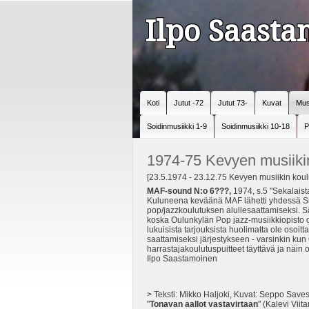
Ilpo Saast
Koti
Jutut -72
Jutut 73-
Kuvat
Mus
Soidinmusiikki 1-9
Soidinmusiikki 10-18
P
1974-75 Kevyen musiiki
[23.5.1974 - 23.12.75 Kevyen musiikin koul
MAF-sound N:o 6???,
1974, s.5 "Sekalaist
Kuluneena keväänä MAF lähetti yhdessä Suom
pop/jazzkoulutuksen alullesaattamiseksi. S
koska Oulunkylän Pop jazz-musiikkiopisto 
lukuisista tarjouksista huolimatta ole osoi
saattamiseksi järjestykseen - varsinkin ku
harrastajakoulutuspuitteet täyttävä ja näin
Ilpo Saastamoinen
> Teksti: Mikko Haljoki, Kuvat: Seppo Saves
"
Tonavan aallot vastavirtaan
" (Kalevi Vii