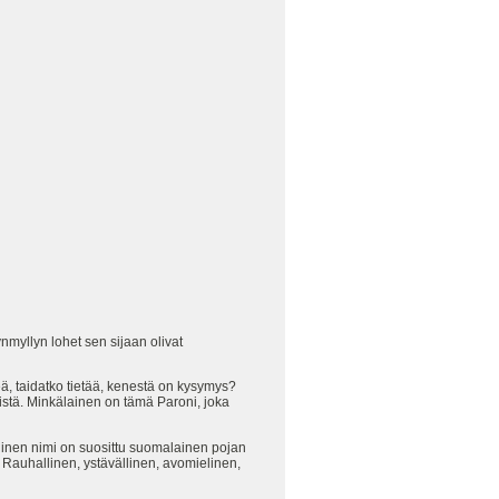
tynmyllyn lohet sen sijaan olivat
ä, taidatko tietää, kenestä on kysymys?
istä. Minkälainen on tämä Paroni, joka
llinen nimi on suosittu suomalainen pojan
Rauhallinen, ystävällinen, avomielinen,