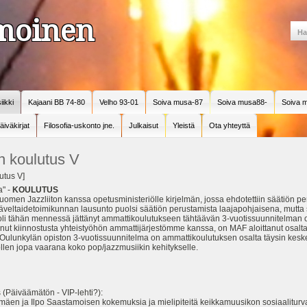
amoinen
iikki
Kajaani BB 74-80
Velho 93-01
Soiva musa-87
Soiva musa88-
Soiva m
äiväkirjat
Filosofia-uskonto jne.
Julkaisut
Yleistä
Ota yhteyttä
n koulutus V
utus V]
a" -
KOULUTUS
en Jazzliiton kanssa opetusministeriölle kirjelmän, jossa ehdotettiin säätiön pe
äveltaidetoimikunnan lausunto puolsi säätiön perustamista laajapohjaisena, mutta s
oli tähän mennessä jättänyt ammattikoulutukseen tähtäävän 3-vuotissuunnitelman o
ttanut kiinnostusta yhteistyöhön ammattijärjestömme kanssa, on MAF aloittanut osalt
n Oulunkylän opiston 3-vuotissuunnitelma on ammattikoulutuksen osalta täysin kes
 ollen jopa vaarana koko pop/jazzmusiikin kehitykselle.
 (Päiväämätön - VIP-lehti?):
tamäen ja Ilpo Saastamoisen kokemuksia ja mielipiteitä keikkamuusikon sosiaaliturva