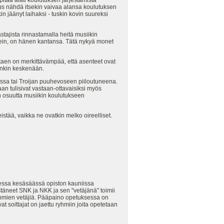
pitää alati koulutuksen järjestämistä
skus nähdä itsekin vaivaa alansa koulutuksen
in jäänyt laihaksi - tuskin kovin suureksi
tajista rinnastamalla heitä musiikin
ikein, on hänen kantansa. Tätä nykyä monet
ttaen on merkittävämpää, että asenteet ovat
tenkin keskenään.
lossa tai Troijan puuhevoseen piiloutuneena.
aan tulisivat vastaan-ottavaisiksi myös
en osuutta musiikin koulutukseen
stää, vaikka ne ovatkin melko oireelliset.
isessa kesäsäässä opiston kauniissa
estäneet SNK ja NKK ja sen "vetäjänä" toimii
uryhmien vetäjiä. Pääpaino opetuksessa on
 soittajat on jaettu ryhmiin joita opetetaan