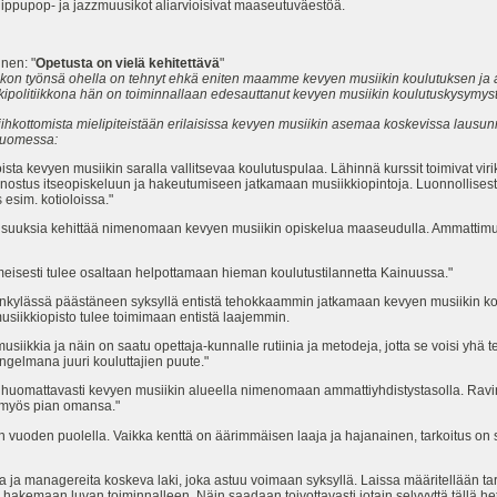
ippupop- ja jazzmuusikot aliarvioisivat maaseutuväestöä.
nen: "
Opetusta on vielä kehitettävä
"
kon työnsä ohella on tehnyt ehkä eniten maamme kevyen musiikin koulutuksen ja a
kipolitiikkona hän on toiminnallaan edesauttanut kevyen musiikin koulutuskysymyst
kiihkottomista mielipiteistään erilaisissa kevyen musiikin asemaa koskevissa lausun
 Suomessa:
sta kevyen musiikin saralla vallitsevaa koulutuspulaa. Lähinnä kurssit toimivat viri
nnostus itseopiskeluun ja hakeutumiseen jatkamaan musiikkiopintoja. Luonnollises
 esim. kotioloissa."
lisuuksia kehittää nimenomaan kevyen musiikin opiskelua maaseudulla. Ammattimuu
 ilmeisesti tulee osaltaan helpottamaan hieman koulutustilannetta Kainuussa."
kylässä päästäneen syksyllä entistä tehokkaammin jatkamaan kevyen musiikin koul
usiikkiopisto tulee toimimaan entistä laajemmin.
usiikkia ja näin on saatu opettaja-kunnalle rutiinia ja metodeja, jotta se voisi yh
ngelmana juuri kouluttajien puute."
t huomattavasti kevyen musiikin alueella nimenomaan ammattiyhdistystasolla. Rav
 myös pian omansa."
män vuoden puolella. Vaikka kenttä on äärimmäisen laaja ja hajanainen, tarkoitus
ja ja managereita koskeva laki, joka astuu voimaan syksyllä. Laissa määritellään 
u hakemaan luvan toiminnalleen. Näin saadaan toivottavasti jotain selvyyttä tällä 