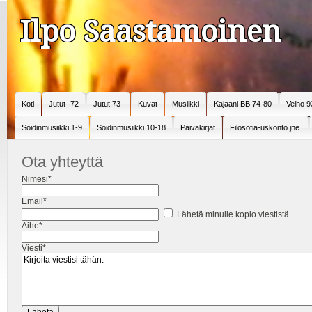
Ilpo Saastamoinen
Koti
Jutut -72
Jutut 73-
Kuvat
Musiikki
Kajaani BB 74-80
Velho 9
Soidinmusiikki 1-9
Soidinmusiikki 10-18
Päiväkirjat
Filosofia-uskonto jne.
Ota yhteyttä
Nimesi*
Email*
Lähetä minulle kopio viestistä
Aihe*
Viesti*