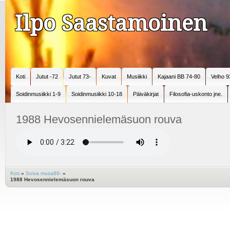
Ilpo Saastamoinen
Koti
Jutut -72
Jutut 73-
Kuvat
Musiikki
Kajaani BB 74-80
Velho 9
Soidinmusiikki 1-9
Soidinmusiikki 10-18
Päiväkirjat
Filosofia-uskonto jne.
1988 Hevosennielemäsuon rouva
Koti
»
Soiva musa88-
»
1988 Hevosennielemäsuon rouva