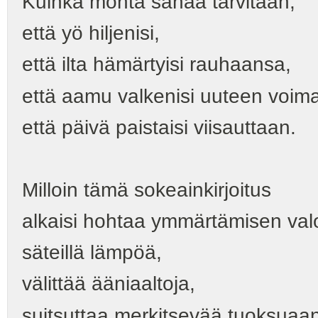
Kuinka monta sanaa tarvitaan,
että yö hiljenisi,
että ilta hämärtyisi rauhaansa,
että aamu valkenisi uuteen voim
että päivä paistaisi viisauttaan.
Milloin tämä sokeainkirjoitus
alkaisi hohtaa ymmärtämisen val
säteillä lämpöä,
välittää ääniaaltoja,
suitsuttaa merkitsevää tuoksuaan