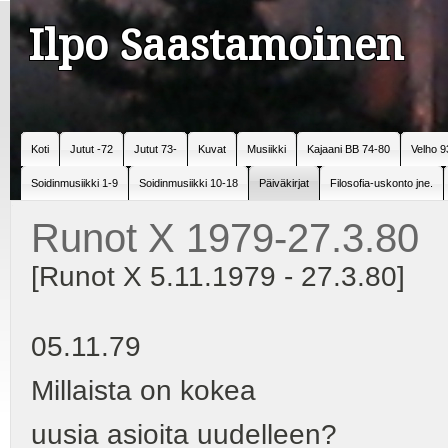
Ilpo Saastamoinen
Koti
Jutut -72
Jutut 73-
Kuvat
Musiikki
Kajaani BB 74-80
Velho 9
Soidinmusiikki 1-9
Soidinmusiikki 10-18
Päiväkirjat
Filosofia-uskonto jne.
Runot X 1979-27.3.80
[Runot X 5.11.1979 - 27.3.80]
05.11.79
Millaista on kokea
uusia asioita uudelleen?