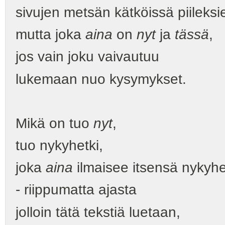
sivujen metsän kätköissä piileks
mutta joka
aina
on
nyt
ja
tässä
,
jos vain joku vaivautuu
lukemaan nuo kysymykset.
Mikä on tuo
nyt
,
tuo nykyhetki,
joka
aina
ilmaisee itsensä nykyh
- riippumatta ajasta
jolloin tätä tekstiä luetaan,