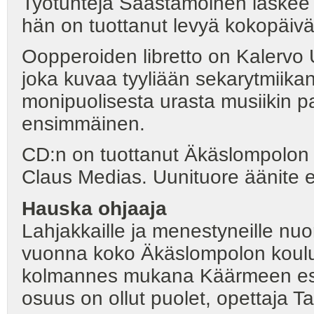
Työtunteja Saastamoinen laskee k
hän on tuottanut levyä kokopäiväi
Oopperoiden libretto on Kalervo 
joka kuvaa tyyliään sekarytmiikan
monipuolisesta urasta musiikin pa
ensimmäinen.
CD:n on tuottanut Äkäslompolon 
Claus Medias. Uunituore äänite ei
Hauska ohjaaja
Lahjakkaille ja menestyneille nuo
vuonna koko Äkäslompolon koulu. 
kolmannes mukana Käärmeen esit
osuus on ollut puolet, opettaja Ta