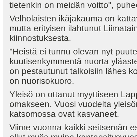
tietenkin on meidän voitto", puhee
Velholaisten ikäjakauma on katt
mutta erityisen ilahtunut Liimata
kiinnostuksesta.
"Heistä ei tunnu olevan nyt puut
kuutisenkymmentä nuorta yläastee
on pestautunut talkoisiin lähes 
on nuorisokuoro.
Yleisö on ottanut myyttiseen La
omakseen. Vuosi vuodelta yleis
katsomossa ovat kasvaneet.
Viime vuonna kaikki seitsemän es