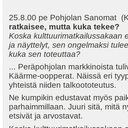
25.8.00 pe Pohjolan Sanomat (K
ratkaisee, mutta kuka tekee?
Koska kulttuurimatkailussakaan e
ja näyttelyt, sen ongelmaksi tule
kuka sen toteuttaa?
... Peräpohjolan markkinoista tul
Käärme-oopperat. Näissä eri tyyp
yhteistä niiden talkoototeutus.
Ne kumpikin edustavat myös paikall
parhaimmillaan. Juuri sitä, mitä
etsivät ja arvostavat.