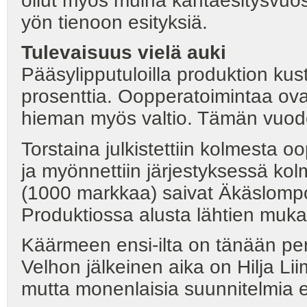
ollut myös muina kantaesitysvuos
yön tienoon esityksiä.
Tulevaisuus vielä auki
Pääsylipputuloilla produktion kus
prosenttia. Oopperatoimintaa ov
hieman myös valtio. Tämän vuode
Torstaina julkistettiin kolmesta 
ja myönnettiin järjestyksessä ko
(1000 markkaa) saivat Äkäslompo
Produktiossa alusta lähtien mukan
Käärmeen ensi-ilta on tänään per
Velhon jälkeinen aika on Hilja L
mutta monenlaisia suunnitelmia 