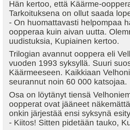
Hän kertoo, että Käärme-ooppera
Tarkoituksena on ollut saada lo
- On huomattavasti helpompaa har
oopperaa kuin aivan uutta. Olem
uudistuksia, Kupiainen kertoo.
Trilogian avannut ooppera eli Vel
vuoden 1993 syksyllä. Suuri suos
Käärmeeseen. Kaikkiaan Velhoni
seurannut noin 60 000 katsojaa.
Osa on löytänyt tiensä Velhonie
oopperat ovat jääneet näkemättä
onkin järjestää ensi syksynä e
- Kiitos! Sitten pidetään tauk