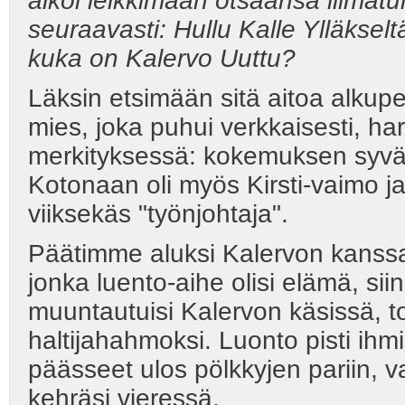
alkoi leikkimään otsaansa liimatui
seuraavasti: Hullu Kalle Ylläksel
kuka on Kalervo Uuttu?
Läksin etsimään sitä aitoa alkupe
mies, joka puhui verkkaisesti, ha
merkityksessä: kokemuksen syväll
Kotonaan oli myös Kirsti-vaimo ja
viiksekäs "työnjohtaja".
Päätimme aluksi Kalervon kanssa
jonka luento-aihe olisi elämä, si
muuntautuisi Kalervon käsissä, to
haltijahahmoksi. Luonto pisti ih
päässeet ulos pölkkyjen pariin, v
kehräsi vieressä.