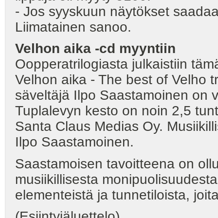
- Jos syyskuun näytökset saadaan
Liimatainen sanoo.
Velhon aika -cd myyntiin
Oopperatrilogiasta julkaistiin täm
Velhon aika - The best of Velho tr
säveltäjä Ilpo Saastamoinen on v
Tuplalevyn kesto on noin 2,5 tun
Santa Claus Medias Oy. Musiikilli
Ilpo Saastamoinen.
Saastamoisen tavoitteena on oll
musiikillisesta monipuolisuudesta.
elementeistä ja tunnetiloista, joita
(Esiintyjäluettelo)