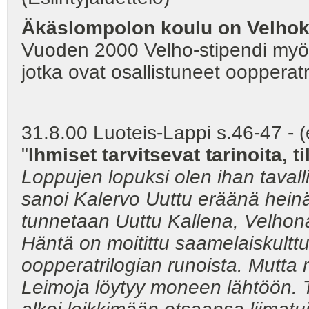
Äkäslompolon koulu on Velho
Vuoden 2000 Velho-stipendi myön
jotka ovat osallistuneet oopperat
31.8.00 Luoteis-Lappi s.46-47 - (
"
Ihmiset tarvitsevat tarinoita, t
Loppujen lopuksi olen ihan taval
sanoi Kalervo Uuttu eräänä hein
tunnetaan Uuttu Kallena, Velhona
Häntä on moitittu
saamelaiskulttu
oopperatrilogian runoista. Mutta 
Leimoja löytyy moneen lähtöön. 