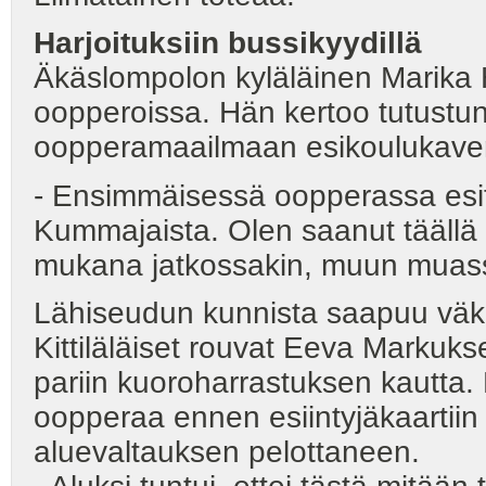
Harjoituksiin bussikyydillä
Äkäslompolon kyläläinen Marika Ha
oopperoissa. Hän kertoo tutust
oopperamaailmaan esikoulukaver
- Ensimmäisessä oopperassa esiti
Kummajaista. Olen saanut täällä u
mukana jatkossakin, muun muass
Lähiseudun kunnista saapuu väkeä
Kittiläläiset rouvat Eeva Markuk
pariin kuoroharrastuksen kautta.
oopperaa ennen esiintyjäkaartiin
aluevaltauksen pelottaneen.