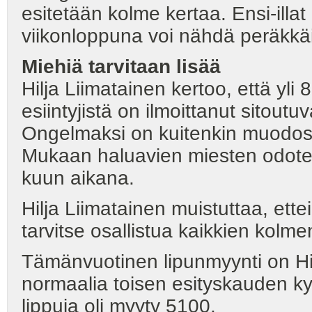
esitetään kolme kertaa. Ensi-illa
viikonloppuna voi nähdä peräkkäi
Miehiä tarvitaan lisää
Hilja Liimatainen kertoo, että yl
esiintyjistä on ilmoittanut sitou
Ongelmaksi on kuitenkin muodost
Mukaan haluavien miesten odotet
kuun aikana.
Hilja Liimatainen muistuttaa, e
tarvitse osallistua kaikkien kolm
Tämänvuotinen lipunmyynti on Hi
normaalia toisen esityskauden k
lippuja oli myyty 5100.