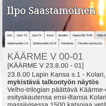
Ilpo Saastamoinen
Koti
Jutut -72
Jutut 73-
Kuvat
Musiikki
Kajaani BB 74-80
Velho 9
Soidinmusiikki 1-9
Soidinmusiikki 10-18
Päiväkirjat
Filosofia-uskonto jne.
KÄÄRME V 00-01
[KÄÄRME V 23.8.00 - 01]
23.8.00 Lapin Kansa s.1 - Kolar
mykistävä talkootyön näytös
Velho-trilogian päättävä Käärme-
esityskautensa ensi-iltansa Kol
massiivisessa 1500 katsojaa ve