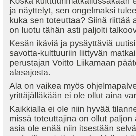
Koska kulttuurimatkailussakaan e
ja näyttelyt, sen ongelmaksi tule
kuka sen toteuttaa? Siinä riittää a
on luotu tähän asti paljolti talkoo
Kesän ikäviä ja pysäyttäviä uutisi
savotta-kulttuuriin liittyvän ma
perustajan Voitto Liikamaan pää
alasajosta.
Ala on vaikea myös ohjelmapalveluy
yrittäjälläkään ei ole ollut aina v
Kaikkialla ei ole niin hyvää tilan
missä toteuttajina on ollut paljon
asia ole enää niin itsestään sel