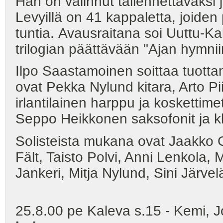
Hän on valinnut tallennettavaksi
Levyillä on 41 kappaletta, joiden
tuntia. Avausraitana soi Uuttu-Ka
trilogian päättävään "Ajan hymnii
Ilpo Saastamoinen soittaa tuottam
ovat Pekka Nylund kitara, Arto P
irlantilainen harppu ja koskettim
Seppo Heikkonen saksofonit ja kla
Solisteista mukana ovat Jaakko G
Fält, Taisto Polvi, Anni Lenkola, 
Jankeri, Mitja Nylund, Sini Järvel
25.8.00 pe Kaleva s.15 - Kemi, J