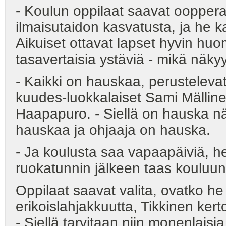
- Koulun oppilaat saavat ooppera
ilmaisutaidon kasvatusta, ja he kas
Aikuiset ottavat lapset hyvin huom
tasavertaisia ystäviä - mikä näkyy
- Kaikki on hauskaa, perusteleva
kuudes-luokkalaiset Sami Mällin
Haapapuro. - Siellä on hauska näy
hauskaa ja ohjaaja on hauska.
- Ja koulusta saa vapaapäiviä, he
ruokatunnin jälkeen taas kouluun
Oppilaat saavat valita, ovatko h
erikoislahjakkuutta, Tikkinen kert
- Siellä tarvitaan niin monenlaisia 