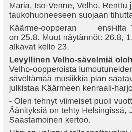
Maria, Iso-Venne, Velho, Renttu 
taukohuoneeseen suojaan tihu
Käärme-oopperan ensi-ilta Ve
on 25.8. Muut näytännöt: 26.8, 1.9
alkavat kello 23.
Levyllinen Velho-sävelmiä o
Velho-oopperoista lumoutuneiden
säveltämää musiikkia pian saatavi
julkistaa Käärmeen kenraali-harj
- Olen tehnyt viimeiset puoli vuot
Äänityksiä on tehty Helsingissä, 
Saastamoinen kertoo.