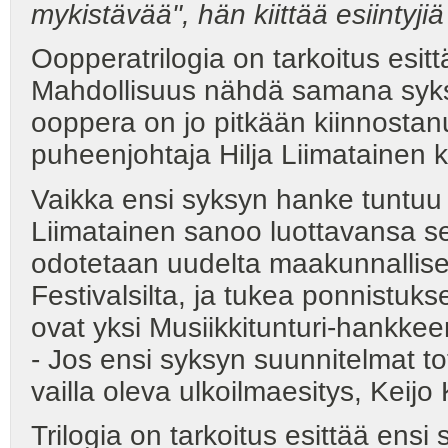
mykistävää", hän kiittää esiintyji
Oopperatrilogia on tarkoitus esi
Mahdollisuus nähdä samana syks
ooppera on jo pitkään kiinnostan
puheenjohtaja Hilja Liimatainen k
Vaikka ensi syksyn hanke tuntuu
Liimatainen sanoo luottavansa s
odotetaan uudelta maakunnalliselt
Festivalsilta, ja tukea ponnistu
ovat yksi Musiikkitunturi-hankkeen
- Jos ensi syksyn suunnitelmat t
vailla oleva ulkoilmaesitys, Keij
Trilogia on tarkoitus esittää ensi