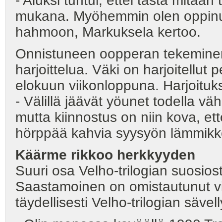
- Aluksi tuntui, ettei tästä mitään 
mukana. Myöhemmin olen oppinu
hahmoon, Markuksela kertoo.
Onnistuneen oopperan tekeminen 
harjoittelua. Väki on harjoitellut 
elokuun viikonloppuna. Harjoituks
- Välillä jäävät yöunet todella vä
mutta kiinnostus on niin kova, ett
hörppää kahvia syysyön lämmikk
Käärme rikkoo herkkyyden
Suuri osa Velho-trilogian suosiost
Saastamoinen on omistautunut 
täydellisesti Velho-trilogian sävel