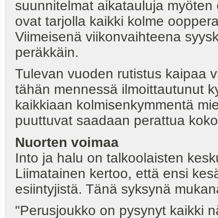
suunnitelmat aikatauluja myöten o
ovat tarjolla kaikki kolme oopper
Viimeisenä viikonvaihteena syysk
peräkkäin.
Tulevan vuoden rutistus kaipaa 
tähän mennessä ilmoittautunut k
kaikkiaan kolmisenkymmentä miest
puuttuvat saadaan perattua koko
Nuorten voimaa
Into ja halu on talkoolaisten ke
Liimatainen kertoo, että ensi kes
esiintyjistä. Tänä syksynä mukan
"Perusjoukko on pysynyt kaikki 