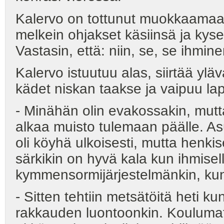
Kalervo on tottunut muokkaamaan
melkein ohjakset käsiinsä ja kys
Vastasin, että: niin, se, se ihmine
Kalervo istuutuu alas, siirtää yl
kädet niskan taakse ja vaipuu l
- Minähän olin evakossakin, mutta
alkaa muisto tulemaan päälle. As
oli köyhä ulkoisesti, mutta henkise
särkikin on hyvä kala kun ihmisel
kymmensormijärjestelmänkin, kun r
- Sitten tehtiin metsätöitä heti ku
rakkauden luontoonkin. Koulumatka