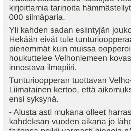
kirjoittamia tarinoita hämmästell
000 silmäparia.
Yli kahden sadan esiintyjän jouk
Hekään eivät tule tunturioopperaa
pienemmät kuin muissa oopperoissa
houkuttelee Velhoniemeen kovas
innostava ilmapiiri.
Tunturioopperan tuottavan Velho-
Liimatainen kertoo, että aikomuk
ensi syksynä.
- Alusta asti mukana olleet harras
kahdeksan vuoden aikana jo lähe
taitonsa poikii varmasti hienoja 