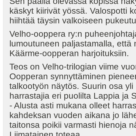
Sen päällä olevassa kopissa näkyy
käskyt kiirivät yössä. Valospotti k
hiihtää täysin valkoiseen pukeu
Velho-ooppera ry:n puheenjohtaja
lumoutuneen paljastamalla, että
Käärme-oopperan harjoituksiin.
Teos on Velho-trilogian viime vu
Oopperan synnyttäminen pienee
talkootyön näytös. Suurin osa yl
harrastajia eri puolilta Lappia ja
- Alusta asti mukana olleet harras
kahdeksan vuoden aikana jo lähe
taitonsa poikii varmasti hienoja 
Liimatainen toteaa.