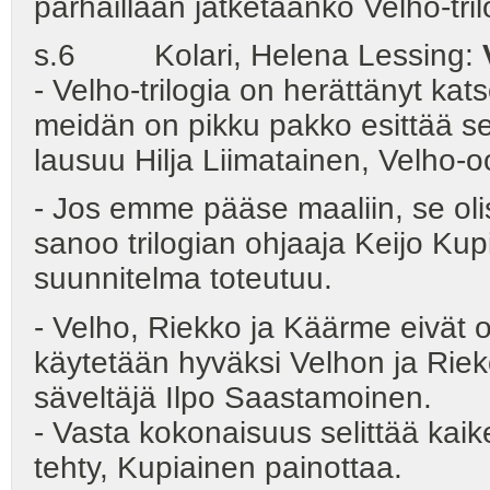
parhaillaan jatketaanko Velho-tril
s.6 Kolari, Helena Lessing:
- Velho-trilogia on herättänyt kats
meidän on pikku pakko esittää s
lausuu Hilja Liimatainen, Velho-
- Jos emme pääse maaliin, se olisi
sanoo trilogian ohjaaja Keijo Kup
suunnitelma toteutuu.
- Velho, Riekko ja Käärme eivät 
käytetään hyväksi Velhon ja Riek
säveltäjä Ilpo Saastamoinen.
- Vasta kokonaisuus selittää ka
tehty, Kupiainen painottaa.