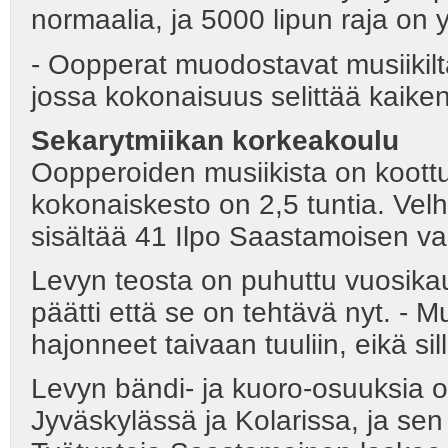
normaalia, ja 5000 lipun raja on yl
- Oopperat muodostavat musiikilta
jossa kokonaisuus selittää kaike
Sekarytmiikan korkeakoulu
Oopperoiden musiikista on koottu 
kokonaiskesto on 2,5 tuntia. Velh
sisältää 41 Ilpo Saastamoisen va
Levyn teosta on puhuttu vuosik
päätti että se on tehtävä nyt. - Muu
hajonneet taivaan tuuliin, eikä sil
Levyn bändi- ja kuoro-osuuksia o
Jyväskylässä ja Kolarissa, ja sen