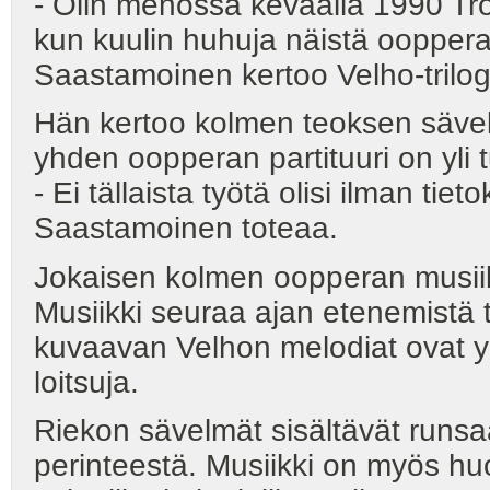
- Olin menossa keväällä 1990 Tr
kun kuulin huhuja näistä ooppera
Saastamoinen kertoo Velho-trilog
Hän kertoo kolmen teoksen sävelt
yhden oopperan partituuri on yli 
- Ei tällaista työtä olisi ilman ti
Saastamoinen toteaa.
Jokaisen kolmen oopperan musiikil
Musiikki seuraa ajan etenemistä t
kuvaavan Velhon melodiat ovat 
loitsuja.
Riekon sävelmät sisältävät runsaa
perinteestä. Musiikki on myös hu