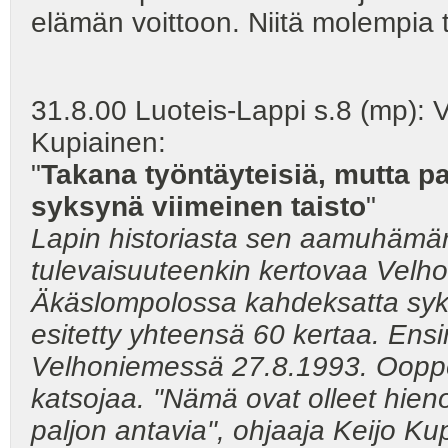
elämän voittoon. Niitä molempia 
31.8.00 Luoteis-Lappi s.8 (mp): V
Kupiainen:
"
Takana työntäyteisiä, mutta pa
syksynä viimeinen taisto
"
Lapin historiasta sen aamuhämäri
tulevaisuuteenkin kertovaa Velho
Äkäslompolossa kahdeksatta syk
esitetty yhteensä 60 kertaa. Ens
Velhoniemessä 27.8.1993. Oopper
katsojaa. "Nämä ovat olleet hieno
paljon antavia", ohjaaja Keijo K