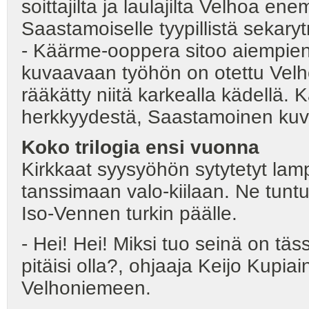
soittajilta ja laulajilta Velhoa e
Saastamoiselle tyypillistä sekary
- Käärme-ooppera sitoo aiempien 
kuvaavaan työhön on otettu Velh
rääkätty niitä karkealla kädellä. 
herkkyydestä, Saastamoinen ku
Koko trilogia ensi vuonna
Kirkkaat syysyöhön sytytetyt lam
tanssimaan valo-kiilaan. Ne tunt
Iso-Vennen turkin päälle.
- Hei! Hei! Miksi tuo seinä on tä
pitäisi olla?, ohjaaja Keijo Kupia
Velhoniemeen.