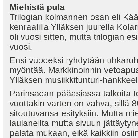
Miehistä pula
Trilogian kolmannen osan eli Kää
kenraalilla Ylläksen juurella Kol
oli vuosi sitten, mutta trilogian
vuosi.
Ensi vuodeksi ryhdytään uhkaroh
myöntää. Markkinoinnin vetoapua 
Ylläksen musiikkitunturi-hankkeel
Parinsadan pääasiassa talkoita 
vuottakin varten on vahva, sillä 8
sitoutuvansa esityksiin. Mutta mi
laulaneilta mutta sivuun jättäytyn
palata mukaan, eikä kaikkiin osii