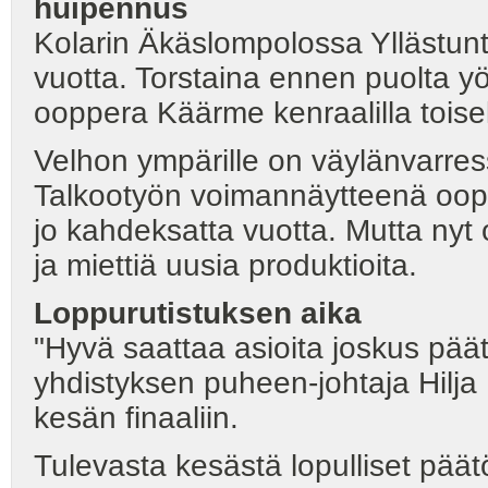
huipennus
Kolarin Äkäslompolossa Yllästunt
vuotta. Torstaina ennen puolta yöt
ooppera Käärme kenraalilla toisel
Velhon ympärille on väylänvarre
Talkootyön voimannäytteenä oop
jo kahdeksatta vuotta. Mutta nyt on
ja miettiä uusia produktioita.
Loppurutistuksen aika
"Hyvä saattaa asioita joskus pää
yhdistyksen puheen-johtaja Hilja 
kesän finaaliin.
Tulevasta kesästä lopulliset pä