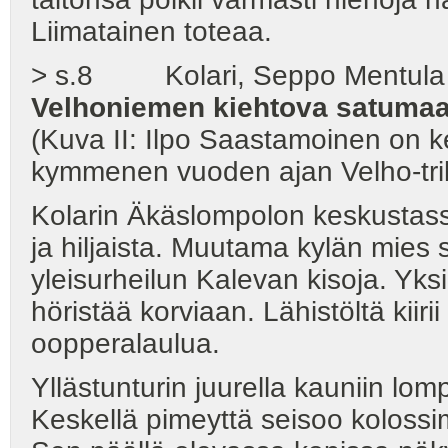
Liimatainen toteaa.
> s.8 Kolari, Seppo Mentula (K
Velhoniemen kiehtova satumaa
(Kuva II: Ilpo Saastamoinen on k
kymmenen vuoden ajan Velho-tril
Kolarin Äkäslompolon keskustass
ja hiljaista. Muutama kylän mies 
yleisurheilun Kalevan kisoja. Yks
höristää korviaan. Lähistöltä kiiri
oopperalaulua.
Yllästunturin juurella kauniin lo
Keskellä pimeyttä seisoo koloss