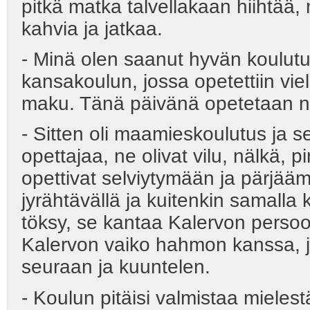
pitkä matka talvellakaan hiihtää,
kahvia ja jatkaa.
- Minä olen saanut hyvän koulut
kansakoulun, jossa opetettiin viel
maku. Tänä päivänä opetetaan niin
- Sitten oli maamieskoulutus ja sen
opettajaa, ne olivat vilu, nälkä, 
opettivat selviytymään ja pärjää
jyrähtävällä ja kuitenkin samalla 
töksy, se kantaa Kalervon persoo
Kalervon vaiko hahmon kanssa, jo
seuraan ja kuuntelen.
- Koulun pitäisi valmistaa mieles