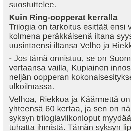
suostuttelee.
Kuin Ring-oopperat kerralla
Trilogia on tarkoitus esittää ens
kolmena peräkkäisenä iltana syy
uusintaensi-iltansa Velho ja Riek
- Jos tämä onnistuu, se on Suome
vertaansa vailla, Kupiainen innos
neljän oopperan kokonaisesitykse
ulkoilmassa.
Velhoa, Riekkoa ja Käärmettä on
yhteensä 60 kertaa, ja sen on näh
syksyn trilogiaviikonloput myyd
tuhatta ihmistä. Tämän syksyn li