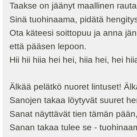
Taakse on jäänyt maallinen raut
Sinä tuohinaama, pidätä hengitys
Ota käteesi soittopuu ja anna jän
että pääsen lepoon.
Hii hii hiia hei hei, hiia hei, hei hii
Älkää pelätkö nuoret lintuset! Äl
Sanojen takaa löytyvät suuret he
Sanat näyttävät tien tämän pään, 
Sanan takaa tulee se - tuohinaa