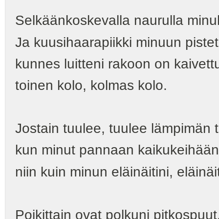
Selkäänkoskevalla naurulla minul
Ja kuusihaarapiikki minuun piste
kunnes luitteni rakoon on kaivett
toinen kolo, kolmas kolo.
Jostain tuulee, tuulee lämpimän 
kun minut pannaan kaikukeihään l
niin kuin minun eläinäitini, eläinäi
Poikittain ovat polkuni pitkospuut