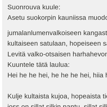
Suonrouva kuule:
Asetu suokorpin kauniissa muod
jumalanlumenvalkoiseen kangast
kultaiseen satulaan, hopeiseen s
Levitä valko-otsaisen harhahevon 
Kuuntele tätä laulua:
Hei he he hei, he he he hei, hiia 
Kulje kultaista kujoa, hopeaista t
joss on sillat silkin pantu, sillat s