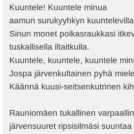
Kuuntele! Kuuntele minua
aamun surukyyhkyn kuuntelevilla k
Sinun monet poikasraukkasi itkevä
tuskallisella iltaitkulla.
Kuuntele, kuuntele, kuuntele min
Jospa järvenkultainen pyhä miele
Käännä kuusi-seitsenkutrinen ki
Rauniomäen tukallinen varpaallin
järvensuuret ripsisilmäsi suuntaa