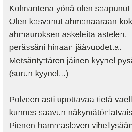
Kolmantena yönä olen saapunut 
Olen kasvanut ahmanaaraan koko
ahmauroksen askeleita astelen,
perässäni hinaan jäävuodetta.
Metsäntyttären jäinen kyynel pysä
(surun kyynel...)
Polveen asti upottavaa tietä vael
kunnes saavun näkymätönlatvais
Pienen hammasloven vihellysäänel