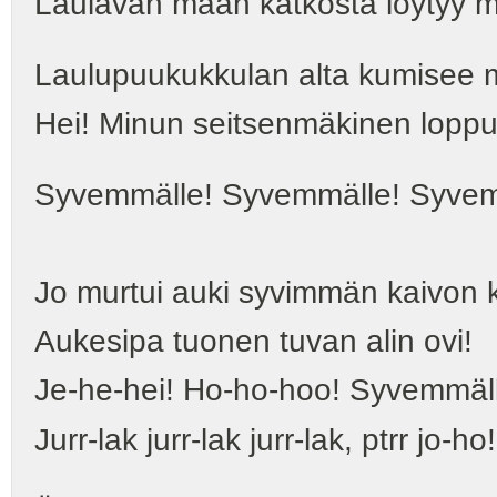
Laulavan maan kätköstä löytyy m
Laulupuukukkulan alta kumisee
Hei! Minun seitsenmäkinen loppuu
Syvemmälle! Syvemmälle! Syvem
Jo murtui auki syvimmän kaivon k
Aukesipa tuonen tuvan alin ovi!
Je-he-hei! Ho-ho-hoo! Syvemmäl
Jurr-lak jurr-lak jurr-lak, ptrr jo