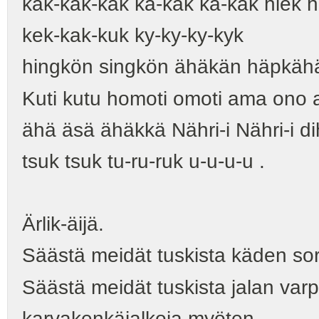
käk-käk-käk ka-kak ka-kak hiek hi
kek-kak-kuk ky-ky-ky-kyk
hingkön singkön ähäkän häpkäh
Kuti kutu homoti omoti ama ono
ähä äsä ähäkkä Nähri-i Nähri-i d
tsuk tsuk tu-ru-ruk u-u-u-u .
Ärlik-äijä.
Säästä meidät tuskista käden so
Säästä meidät tuskista jalan var
karvakenkäjalkoja myöten...