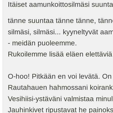
Itäiset aamunkoittosilmäsi suunt
tänne suuntaa tänne tänne, tän
silmäsi, silmäsi... kyyneltyvät a
- meidän puoleemme.
Rukoilemme lisää eläen elettäviä t
O-hoo! Pitkään en voi levätä. O
Rautahauen hahmossani koiranku
Vesihiisi-ystäväni valmistaa minul
Jauhinkivet ripustavat he painokse