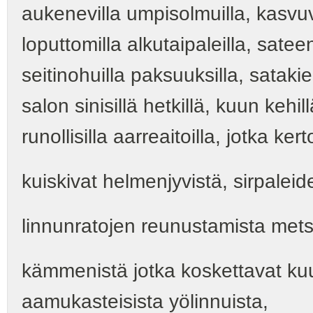
aukenevilla umpisolmuilla, kasvu
loputtomilla alkutaipaleilla, sateen
seitinohuilla paksuuksilla, satakiele
salon sinisillä hetkillä, kuun kehi
runollisilla aarreaitoilla, jotka ke
kuiskivat helmenjyvistä, sirpale
linnunratojen reunustamista metsä
kämmenistä jotka koskettavat kuu
aamukasteisista yölinnuista,