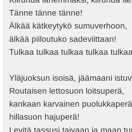
Tänne tänne tänne!
Älkää kätkeytykö sumuverhoon,
älkää piiloutuko sadeviittaan!
Tulkaa tulkaa tulkaa tulkaa tulkaa
Yläjuoksun isoisä, jäämaani istuv
Routaisen lettosuon loitsuperä,
kankaan karvainen puolukkaper
hillasuon hajuperä!
Levitä tassusi taivaan ja maan tun