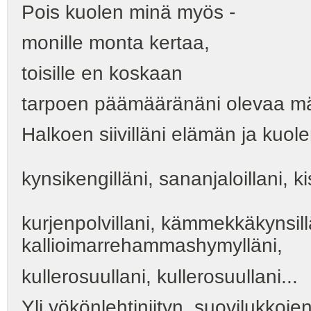
Pois kuolen minä myös -
monille monta kertaa,
toisille en koskaan
tarpoen päämääränäni olevaa mä
Halkoen siivilläni elämän ja kuo
kynsikengilläni, sananjaloillani, k
kurjenpolvillani, kämmekkäkynsil
kallioimarrehammashymylläni,
kullerosuullani, kullerosuullani...
Yli yökönlehtiniityn, suovilukkoj