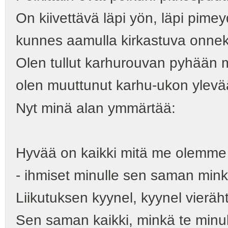
On kiivettävä läpi yön, läpi pime
kunnes aamulla kirkastuva onneka
Olen tullut karhurouvan pyhään 
olen muuttunut karhu-ukon ylev
Nyt minä alan ymmärtää:
Hyvää on kaikki mitä me olemme 
- ihmiset minulle sen saman minkä
Liikutuksen kyynel, kyynel vieräh
Sen saman kaikki, minkä te minulle