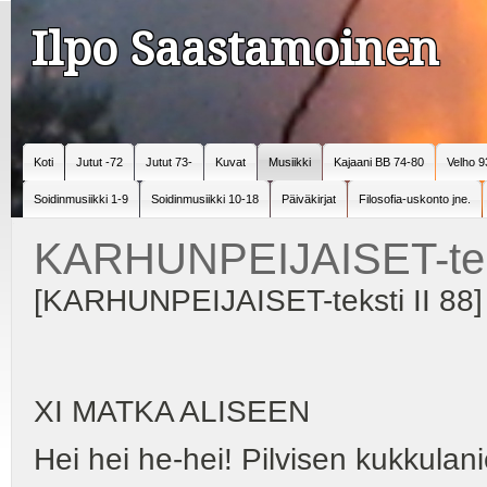
Ilpo Saastamoinen
Koti
Jutut -72
Jutut 73-
Kuvat
Musiikki
Kajaani BB 74-80
Velho 9
Soidinmusiikki 1-9
Soidinmusiikki 10-18
Päiväkirjat
Filosofia-uskonto jne.
KARHUNPEIJAISET-teks
[KARHUNPEIJAISET-teksti II 88]
XI MATKA ALISEEN
Hei hei he-hei! Pilvisen kukkulani