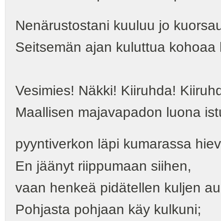
Nenärustostani kuuluu jo kuorsaus
Seitsemän ajan kuluttua kohoaa kal
Vesimies! Näkki! Kiiruhda! Kiiruh
Maallisen majavapadon luona ist
pyyntiverkon läpi kumarassa hiev
En jäänyt riippumaan siihen,
vaan henkeä pidätellen kuljen au
Pohjasta pohjaan käy kulkuni;