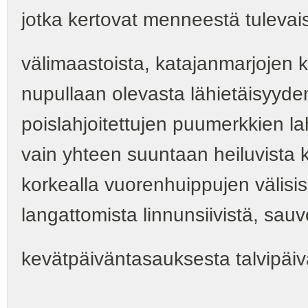
jotka kertovat menneestä tulevai
välimaastoista, katajanmarjojen 
nupullaan olevasta lähietäisyyde
poislahjoitettujen puumerkkien la
vain yhteen suuntaan heiluvista k
korkealla vuorenhuippujen välisis
langattomista linnunsiivistä, sauv
kevätpäiväntasauksesta talvipäi