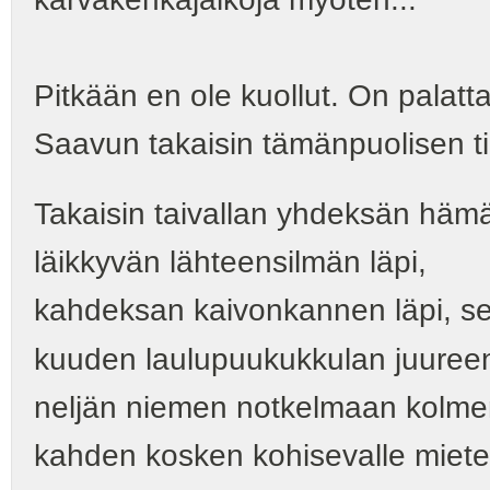
Pitkään en ole kuollut. On palatt
Saavun takaisin tämänpuolisen t
Takaisin taivallan yhdeksän häm
läikkyvän lähteensilmän läpi,
kahdeksan kaivonkannen läpi, se
kuuden laulupuukukkulan juureen
neljän niemen notkelmaan kolme
kahden kosken kohisevalle mietek