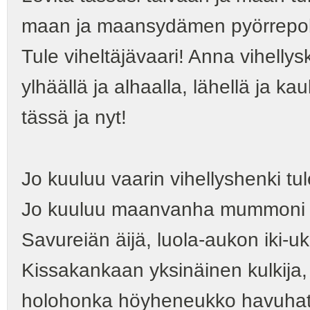
maan ja maansydämen pyörrepolu
Tule viheltäjävaari! Anna vihellys
ylhäällä ja alhaalla, lähellä ja ka
tässä ja nyt!
Jo kuuluu vaarin vihellyshenki tu
Jo kuuluu maanvanha mummoni 
Savureiän äijä, luola-aukon iki-u
Kissakankaan yksinäinen kulkija,
holohonka höyheneukko havuhatt