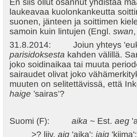
En siis ollut osannut yhdistää ma
laukeavaa kuolonkankeutta soitti
suonen, jänteen ja soittimen kie
samoin kuin lintujen (Engl.
swan
31.8.2014: Joiun yhteys 'eukko
parisidoksesta
kahden välillä. Sam
joko soidinaikaa tai muuta periode
sairaudet olivat joko vähämerkityk
muuten on selitettävissä, että Ink
haige
’sairas’?
Suomi (F):
aika
~ Est.
aeg
'
>? liiv.
aig
'aika';
jaig
'kiima';