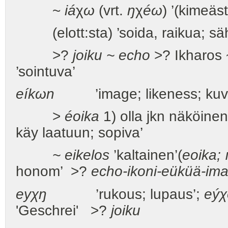
~
iá
χ
ω
(vrt.
ŋ
χ
éω
) ’(kimeäst
(elott:sta) ’soida, raikua; sähi
>?
joiku ~ echo
>? Ikharos
’sointuva’
eíkωn
’image; likeness; kuv
>
éoika
1) olla jkn näköinen,
käy laatuun; sopiva’
~ eikelos
’kaltainen’(
eoika;
honom’ >?
echo-ikoni-eüküä-im
eyχŋ
’rukous; lupaus’;
eýχ
'Geschrei' >?
joiku