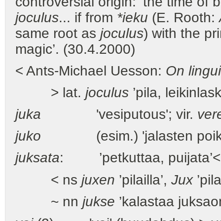
controversial origin: ’the time of bl
joculus
... if from
*ieku
(E. Rooth:
same root as
joculus
) with the pr
magic’. (30.4.2000)
< Ants-Michael Uesson:
On linguis
> lat.
joculus
’pila, leikinlas
juka
'vesiputous'; vir.
ver
juko
(esim.) 'jalasten p
juksata
: ’petkuttaa, puijata’<
< ns
juxen
’pilailla’,
Jux
’pila
~ nn
jukse
’kalastaa juksao