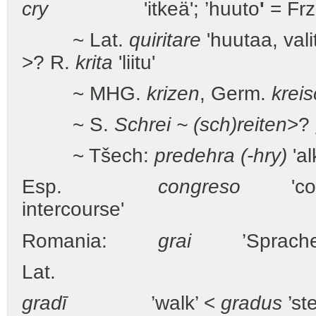
cry
'itkeä'; ’huuto
'
= Fr
~ Lat.
quiritare
'huutaa, val
>? R.
krita
'liitu'
~ MHG.
krizen
, Germ.
krei
~ S.
Schrei ~ (sch)reiten
>?
~ Tšech:
predehra (-hry)
'al
Esp.
congreso
'congre
intercourse'
Romania:
grai
’Sprache, 
Lat.
gradī
’walk’ <
gr
adus
’ste