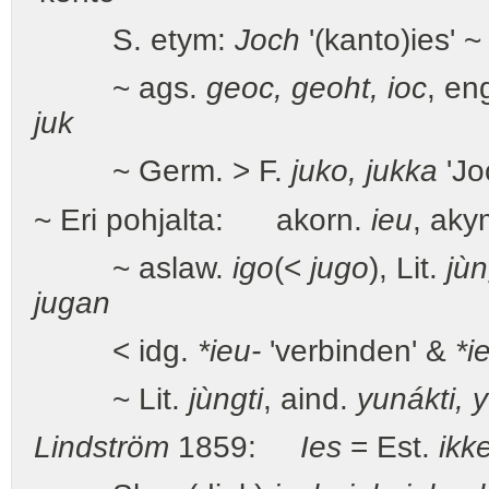
S. etym:
Joch
'(kanto)ies' 
~ ags.
geoc, geoht, ioc
, en
juk
~ Germ. > F.
juko, jukka
'Jo
~ Eri pohjalta: akorn.
ieu
, aky
~ aslaw.
igo
(<
jugo
), Lit.
jù
jugan
< idg.
*ieu-
'verbinden' &
*i
~ Lit.
jùngti
, aind.
yunákti, y
Lindström
1859:
Ies
= Est.
ikk