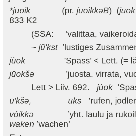
*juoik
(pr.
juoikkə
B
)
(
juok
833 K2
(SSA: 'valittaa, vaikeroida
~ jū'kst
’lustiges Zusammen
jùok
’Spass’ < Lett. (= lätt.
jūokšə
’juosta, virrata, vuo
Lett > Liiv. 692.
jùok
’Spass
ū'kšə, ūks
’rufen, jodlen
vóikkə
’yht. laulu ja ruk
waken
’wachen’