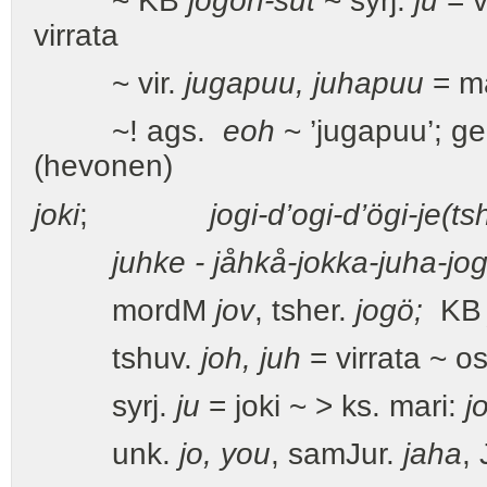
~ KB
jogön-süt
~ syrj.
ju
= v
virrata
~ vir.
jugapuu, juhapuu
= ma
~! ags.
eoh
~ ’jugapuu’; g
(hevonen)
joki
;
jogi-d’ogi-d’ögi-je(tsh
juhke - jåhkå-jokka-juha-jo
mordM
jov
, tsher.
jogö;
K
tshuv.
joh, juh
= virrata ~ o
syrj.
ju
= joki ~ > ks. mari:
j
unk.
jo, you
, samJur.
jaha
,