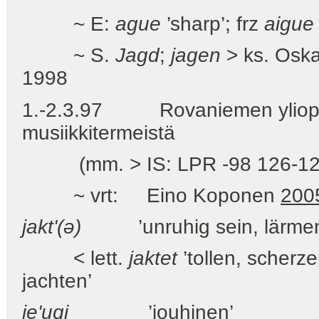
~ E:
ague
’sharp’; frz
aigue
~ S.
Jagd
;
jagen
> ks. Oska
1998
1.-2.3.97 Rovaniemen yliopist
musiikkitermeistä
(mm. > IS: LPR -98 126-127: j
~ vrt: Eino Koponen
200
jakt'(ə)
’unruhig sein, lärmen’
< lett.
jaktet
’tollen, scherz
jachten’
je'ugi
’jouhinen’