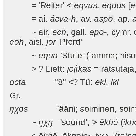
= 'Reiter' <
eqvus, equus
[
e
= ai.
ácva-h
, av.
aspō
, ap.
~ air.
ech
, gall.
epo-
, cymr.
eoh
, aisl.
jōr
'Pferd'
~
equa
'Stute' (tamma; nisu
> ? Liett:
jojìkas
= ratsutaja
octa
"8" <? Tü:
eki, iki
’z
Gr.
ŋχos
’ääni; soiminen, sointi
~
ŋχŋ
’sound’; >
ē
khó
(
ik
<
ēkhē
,
ēkhein
~
i
χ
ω
’(re)s