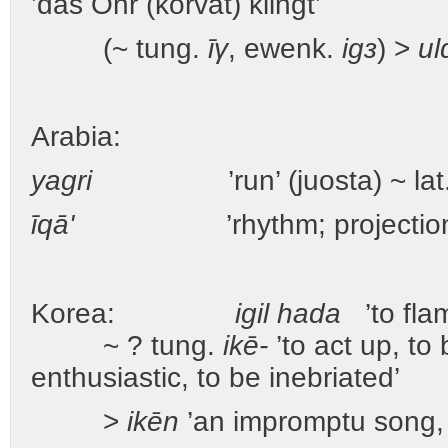
’das Ohr (korvat) klingt’
(~ tung.
īγ
, ewenk.
igз
) >
ul
Arabia:
yagri
’run’ (juosta) ~ lat
īqā'
’rhythm; projection
Korea:
igil hada
’to flam
~ ? tung.
ikē-
’to act up, to
enthusiastic, to be inebriated’
>
ikēn
’an impromptu song,