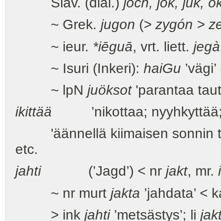
Slav. (dial.)
joch, jok, juk, o
~ Grek.
jugon
(
> zygón > z
~ ieur.
*iēguā
, vrt. liett.
jegà
~ Isuri (Inkeri):
hai
G
u
’vägi’
~ lpN
juöksot
'parantaa taut
ikittää
’nikottaa; nyyhkyttää; 
'äännellä kiimaisen sonnin ta
etc.
jahti
(’Jagd’) < nr
jakt
, mr.
~ nr murt
jakta
’jahdata’ < 
> ink
jahti
’metsästys’; li
jakt