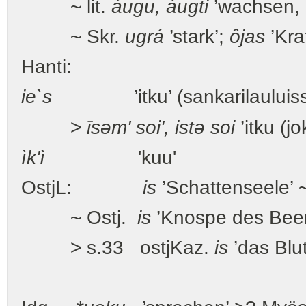
~ lit.
áugu, áugti
’wachsen,
~ Skr.
ugrá
’stark’;
ôjas
’Kraf
Hanti:
ie`s
’itku’ (sankarilauluiss
>
īsəm' soi', istə soi
’itku (j
ìk'ì
'kuu'
OstjL:
is
’Schattenseele’ 
~ Ostj.
is
’Knospe des Beer
> s.33 ostjKaz.
is
’das Blu