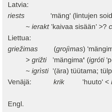
Latvia:
riests
'mäng' (lintujen soidin
~
ierakt
’kaivaa sisään’ >?
c
Liettua:
griežimas
(
grojìmas
) 'mängim
>
grižti
’mängima
'
(
igróti
'p
~
igrìsti
’(ära) tüütama; tül
Venäjä:
krik
’huuto' <
Engl.