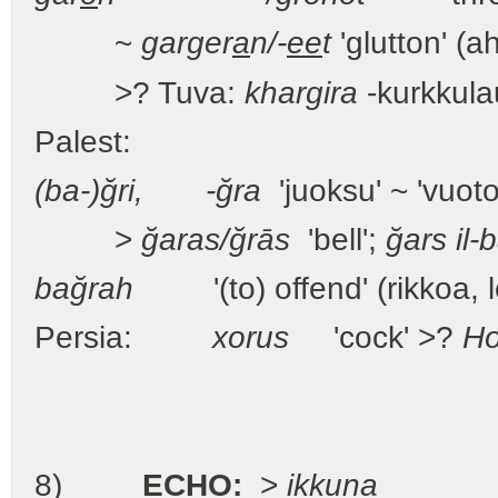
~
garger
a
n/-
ee
t
'glutton' (a
>? Tuva:
khargira
-kurkkula
Palest:
(ba-)ğri, -ğra
'juoksu' ~ 'vuoto
>
ğaras/ğrās
'bell';
ğars il-
bağrah
'(to) offend' (rikkoa, lou
Persia:
xorus
'cock' >?
Ho
8)
ECHO:
>
ikkuna