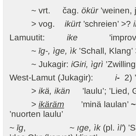
~ vrt. čag.
ökür
’weinen, 
> vog.
ikürt
’schreien’ >?
Lamuutit:
ike
'improvisoit
~
īg-, ìge, ìk
’Schall, Klang’
~ Jukagir:
iGiri, ìgrì
’Zwilling
West-Lamut (Jukagir):
i
-
2) ’
>
ikä,
ikän
’laulu’; ’Lied, 
>
ikäräm
’minä laulan’
~
’nuorten laulu’
~
īg
, ~
ıge, ìk
(pl.
ìl'
) ’