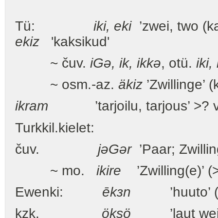
Tü:
iki, eki
’zwei, two (ka
ekiz
'kaksikud'
~ čuv.
i
G
ə, ik, ikkə
, otü.
iki,
~ osm.-az.
äkiz
’Zwillinge’ (
ikram
’tarjoilu, tarjous’ >? 
Turkkil.kielet:
čuv.
jə
G
ər
’Paar; Zwillin
~ mo.
ikire
’Zwilling(e)’ (
Ewenki:
ēkзn
’huuto’ (
kzk.
öksö
’laut weinen