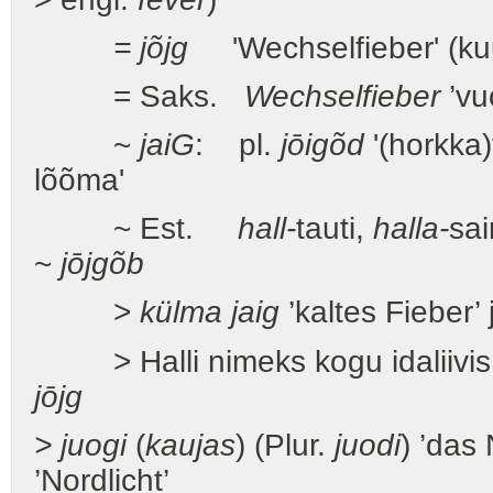
= jõjg
'Wechselfieber' (ku
= Saks.
Wechselfieber
’vu
~
jai
G
: pl.
jōigõd
'(horkka)t
lõõma'
~ Est.
hall-
tauti,
halla-
sai
~
jōjgõb
>
külma jaig
’kaltes Fieber’
> Halli nimeks kogu idaliivi
jōjg
> juogi
(
kaujas
) (Plur.
juodi
) ’das 
’Nordlicht’