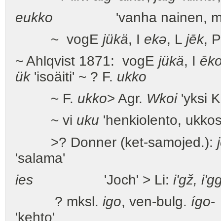
eukko
'vanha nainen, mumm
~ vogE
jükä
, I
ekə
, L
jēk
, 
~ Ahlqvist 1871: vogE
jükä
, I
ēk
ük
'isoäiti' ~ ? F.
ukko
~ F.
ukko
> Agr.
Wkoi
'yksi K
~ vi
uku
'henkiolento, ukko
>? Donner (ket-samojed.):
'salama'
ies
'Joch' > Li:
i'gž, i'
? mksl.
igo
, ven-bulg.
ígo
-
'kehto'