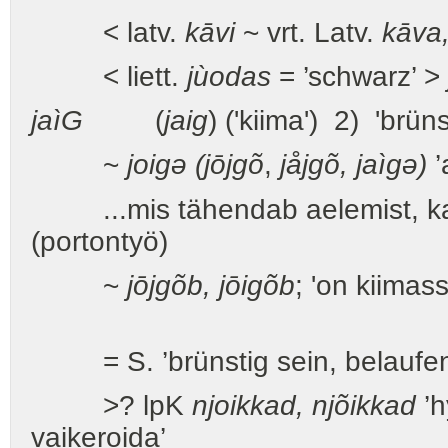
< latv.
kāvi
~ vrt. Latv.
kāva
< liett.
jùodas
= ’schwarz’ >
jaìG
(
jaig
) ('kiima') 2) 'brün
~
joigə (jōjgõ
,
jåjgõ, jaìgə)
’
...mis tähendab aelemist, karg
(portontyö)
~
jōjgõb, jōigõb
; 'on kiimas
= S. ’brünstig sein, belaufen
>? lpK
njoikkad, njõikkad
’h
vaikeroida’