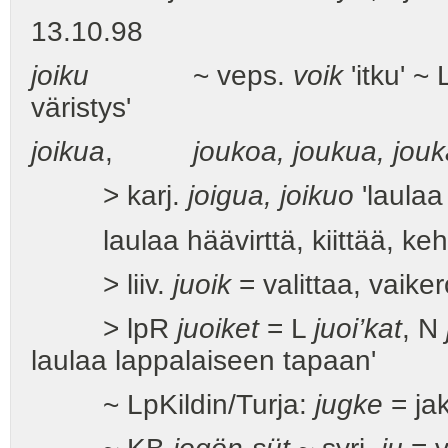
13.10.98
joiku
~ veps.
voik
'itku' ~ 
väristys'
joikua
,
joukoa, joukua, jouk
> karj.
joigua, joikuo
'laulaa 
laulaa häävirttä, kiittää, kehu
> liiv.
juoik
= valittaa, vaiker
> lpR
juoiket
= L
juoi’kat
, N
laulaa lappalaiseen tapaan'
~ LpKildin/Turja:
jugke
= ja