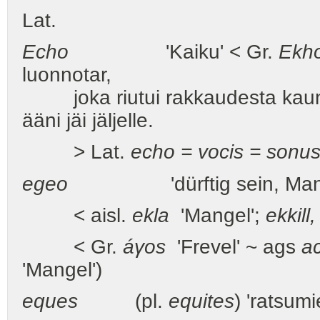
Lat.
Echo
'Kaiku' < Gr.
Ekh
luonnotar,
joka riutui rakkaudesta kaunii
ääni jäi jäljelle.
> Lat.
echo = vocis = sonu
egeo
'dürftig sein, Mangel
< aisl.
ekla
'Mangel';
ekkill
< Gr.
áγos
'Frevel' ~ ags
a
'Mangel')
eques
(pl.
equites
) 'ratsumie