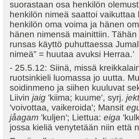
suorastaan osa henkilön olemusta
henkilön nimeä saattoi vaikuttaa
henkilön oma voima ja hänen omin
hänen nimensä mainittiin. Tähän
runsas käyttö puhuttaessa Jumala
nimeä” = huutaa avuksi Herraa.’
- 25.5.12: Siinä, missä kreikkalai
ruotsinkieli luomassa jo uutta. M
soidinmeno ja siihen kuuluvat sek
Liivin
jaig
'kiima; kuume', syrj.
jek
'voivottaa, vaikeroida'; Mansit
eg
jåagam
'kuljen'; Liettua:
eiga
'kul
jossa kieliä venytetään niin että 