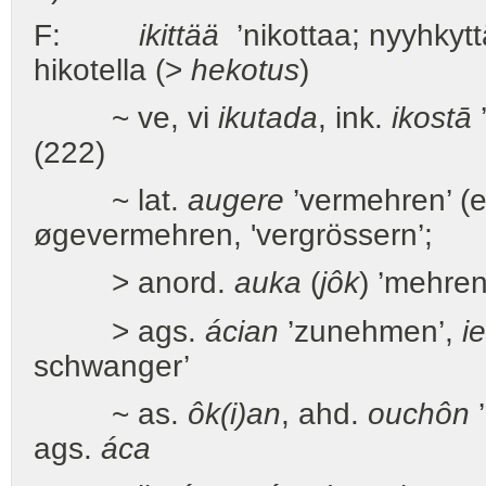
F:
ikittää
’nikottaa; nyyhkytt
hikotella (>
hekotus
)
~ ve, vi
ikutada
, ink.
ikostā
’
(222)
~ lat.
augere
’vermehren’ (en
øgevermehren, 'vergrössern’;
> anord.
auka
(
jôk
) ’mehren
> ags.
ácian
’zunehmen’,
i
schwanger’
~ as.
ôk(i)an
, ahd.
ouchôn
’
ags.
áca