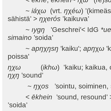
~
iá
χ
ω
(vrt.
ŋ
χ
éω
) ’(kimeäs
sähistä’ >
ŋχerós
’kaikuva’
~
ıygŋ
'Geschrei'< IdG
*u
simaino
’soida’
~
apŋ
χ
ŋsŋ
'kaiku';
apŋ
χ
ω
'k
poissa'
ŋχω
(
ikhω
) ’kaiku; kaikua,
ŋχŋ
’sound’
~
ŋ
χ
os
’sointu, soiminen, s
<
ēkhein
’sound, resound’ >
’soida’