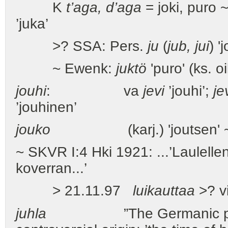
K
t’aga, d’aga
= joki, puro 
’juka’
>? SSA: Pers.
ju
(
jub, jui
) '
~ Ewenk:
juktö
'puro' (ks. oi
jouhi
: va
jevi
’jouhi’;
je
’jouhinen’
jouko
(karj.) 'joutsen' ~?
~ SKVR I:4 Hki 1921: ...’Laulelle
koverran...’
> 21.11.97
luikauttaa
>? v
juhla
”The Germanic p