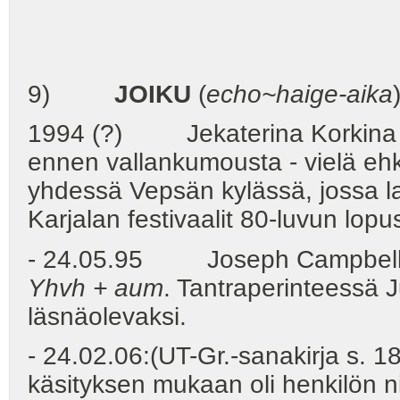
9)
JOIKU
(
echo~haige-aika
1994 (?) Jekaterina Korkina (K
ennen vallankumousta - vielä ehkä
yhdessä Vepsän kylässä, jossa la
Karjalan festivaalit 80-luvun lopus
- 24.05.95 Joseph Campbel
Yhvh + aum
. Tantraperinteessä
läsnäolevaksi.
- 24.02.06:(UT-Gr.-sanakirja s. 18
käsityksen mukaan oli henkilön ni