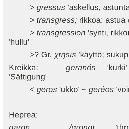
>
gressus
’askellus, astunta
>
transgress;
rikkoa; astua (
>
transgression
’synti, rikk
'hullu'
>? Gr.
χrŋsıs
’käyttö; sukup
Kreikka:
geranós
'kurki'
'Sättigung'
<
geros
'ukko' ~
geréos
'vo
Heprea:
gar
o
n /gronot
'throat