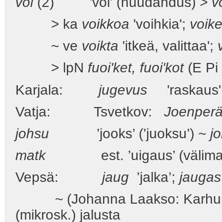
voi
(2) 'voi' (huudahdus) >
v
> ka
voikkoa
'voihkia';
voik
~ ve
voikta
'itkeä, valittaa';
> lpN
fuoi'ket, fuoi'kot
(E Pi 
Karjala:
jugevus
'raska
Vatja: Tsvetkov:
Joenperän
johsu
’jooks’ (’juoksu’) ~
j
matk
est. ’uigaus’ (välimatka
Vepsä:
jaug
’jalka’;
jaugas
~ (Johanna Laakso: Karhunki
(mikrosk.) jalusta