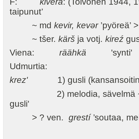
F:
kiverä
: (Toivonen 1944, 
taipunut’
~ md
kevir, kevər
’pyöreä’ 
~ tšer.
kärš
ja votj.
kireź
gus
Viena:
räähkä
'synti'
Udmurtia:
krez'
1) gusli (kansansoitin, 
2) melodia, sävelmä 
gusli'
> ? ven.
grestí
’soutaa, me