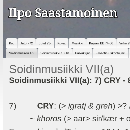
Ilpo Saastamoinen
Koti
Jutut -72
Jutut 73-
Kuvat
Musiikki
Kajaani BB 74-80
Velho 9
Soidinmusiikki 1-9
Soidinmusiikki 10-18
Päiväkirjat
Filosofia-uskonto jne.
Soidinmusiikki VII(a)
Soidinmusiikki VII(a):
7) CRY -
7)
CRY
: (>
igratj & greh
) >?
~
khoros
(> aar> sir/kær + 