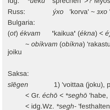
Idg.
*ueku
’sprechen’ >? Myös 
Russ:
ýxo
'korva' ~
зxo
Bulgaria:
(
ot
)
ékvam
'
kaikua
'
(
ékna
) <
é
~
obíkvam
(
obíkna
) 'rakast
joiku
Saksa:
sīēgen
1) 'voittaa (joku), pääs
< Gr.
échō
< *seghō
'habe, 
< idg.Wz.
*segh-
'festhalten