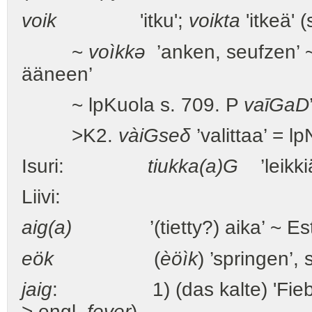
voik
'itku';
voikta
'itkeä' 
~
voìkkə
’anken, seufzen’ ~
ääneen’
~ lpKuola s. 709. P
vaī
G
a
D
>K2.
vài
G
se
δ
’valittaa’ = l
Isuri:
tiukka(a)
G
’leikki
Liivi:
aig(a)
’(tietty?) aika’ ~ Es
eök
(
èöìk
) ’springen’, 
jaig
: 1) (das kalte) 'Fieber
> engl.
fever
)