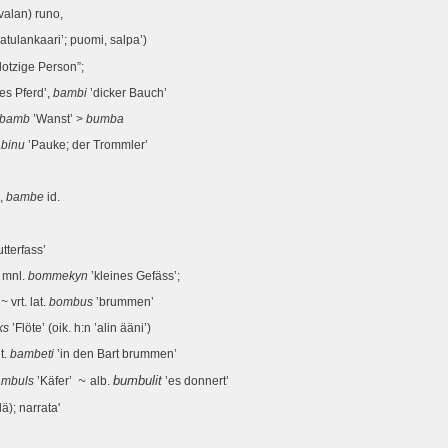
evalan) runo,
atulankaari’; puomi, salpa’)
otzige Person”;
es Pferd’,
bambi
’dicker Bauch’
bamb
’Wanst’ >
bumba
binu
’Pauke; der Trommler’
,
bambe
id.
tterfass’
 mnl.
bommekyn
’kleines Gefäss’;
 vrt. lat.
bombus
’brummen’
ks
’Flöte’ (oik. h:n ’alin ääni’)
t.
bambeti
’in den Bart brummen’
~
bumbulit
ambuls
’Käfer’
alb.
’es donnert’
); narrata'