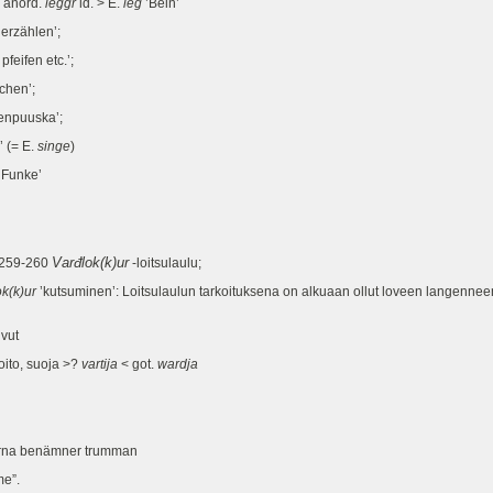
, anord.
leggr
id. > E.
leg
’Bein’
 erzählen’;
pfeifen etc.’;
chen’;
ulenpuuska’;
 (= E.
singe
)
’Funke’
Varđlok(k)ur
.259-260
-loitsulaulu;
k(k)ur
’kutsuminen’: Loitsulaulun tarkoituksena on alkuaan ollut loveen langenneen
uvut
oito, suoja >?
vartija
< got.
wardja
ttarna benämner trumman
me”.