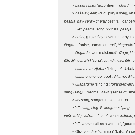
> bašalni pišot
’accordion’ =
phurdini
>
bašalav, -vav, -rav
’I play a song, an
bešnja
:
dav/
ćerav/
ćhelav bešnja
’I dance 
~ S-kr.
pesma
’song’ >? russ.
pesnja
>
bešni,
(pl.)
bešnja
’evening party in a
čingar
’noise, uproar; quarrel’;
čingaralo
’
>
čingardo
’wet, moistened’;
čingo, ki
đili, dili, gili, zi(ji)
’song’;
čumidimašći đili
’lo
>
đilabav-tar, zijabav
’I sing’ >? Uzbek
>
giljarno, gilengo
’poet’;
điljarno, đilja
> đilabardino
’singing’;
rovardi/rovarni 
sung (sing)
’aroma’;
nakh
’(sense of) sme
>
lav sung, sungav
’I take a sniff of’
>? E.
sting; sing
; S.
sengen
>
šjung-
vošt, vuš(t), vošna
’lip’ >?
voces intimae; 
>? E.
vouch
’call as a witness’; ’gurant
~ Ofrz.
voucher
’summon’ (kutsua/haast