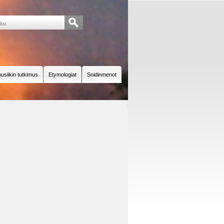
usiikin tutkimus
Etymologiat
Soidinmenot