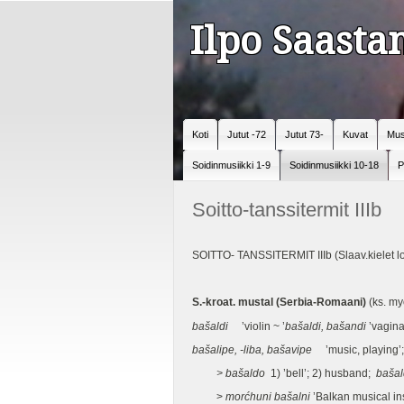
Ilpo Saast
Koti
Jutut -72
Jutut 73-
Kuvat
Mus
Soidinmusiikki 1-9
Soidinmusiikki 10-18
P
Soitto-tanssitermit IIIb
SOITTO- TANSSITERMIT IIIb (Slaav.kielet l
S.-kroat. mustal (Serbia-Romaani)
(ks. my
bašaldi
’violin ~ ’
bašaldi, bašandi
’vagina
bašalipe, -liba, bašavipe
’music, playing’
> bašaldo
1) ’bell’; 2) husband;
bašal
>
morćhuni bašalni
’Balkan musical in