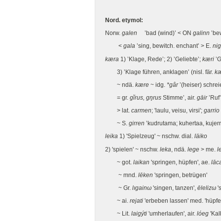
Nord. etymol:
Norw.
galen
’bad (wind)’ < ON
galinn
’be
<
gala
’sing, bewitch. enchant’ > E.
nig
kæra
1) ’Klage, Rede’; 2) ’Geliebte’;
kæri
’G
3) ’Klage führen, anklagen’ (nisl. fär.
k
~ ndä.
kære
~ idg.
*gâr
’(heiser) schre
= gr.
gĩrus, gŋrus
Stimme’, air.
gāir
’Ruf
> lat.
carmen
; 'laulu, veisu, virsi';
garrio
~ S.
girren
’kudrutama; kuhertaa, kujerr
leika
1) 'Spielzeug' ~ nschw. dial.
läiko
2) 'spielen' ~ nschw.
leka
, ndä.
lege
> me.
l
~ got.
laikan
'springen, hüpfen', ae.
lāc
~ mnd.
lēken
'springen, betrügen'
~ Gr.
lıgainω
'singen, tanzen',
ēlelizω
'
~ ai.
rejati
'erbeben lassen' med. 'hüpfen
~ Lit.
laigýti
'umherlaufen', air.
lóeg
'Kal