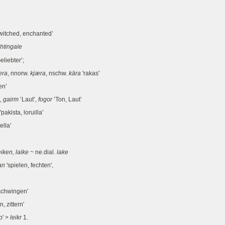
witched, enchanted’
htingale
eliebter’;
æra
, nnorw.
kjæra
, nschw.
kära
'rakas'
ien’
’,
gairm
’Laut’,
fogor
’Ton, Laut’
'pakista, loruilla'
ella’
eiken, laike
~ ne.dial.
lake
an
'spielen, fechten',
schwingen'
, zittern'
b' >
leikr
1.