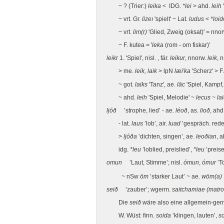
~ ? (Trier:)
leika <
IDG.
*lei
> ahd.
leih
~ vrt. Gr.
lizeı
'spielt' ~ Lat.
ludus
<
*loi
~ vrt.
lim(r)
'Glied, Zweig (oksat)' = nno
~ F. kutea = '
leka
(rom - om fiskar)'
leikr
1. 'Spiel', nisl. , fär.
leikur
, nnorw.
leik
, 
> me.
leik, laik
> lpN
læi'ka
'Scherz' > F
~ got.
laiks
'Tanz', ae.
lāc
'Spiel, Kampf, 
~ ahd.
leih
'Spiel, Melodie' ~
lecus ~ la
ljóð
’strophe, lied’ - ae.
léoð
, as.
lioð
, ahd
- lat.
laus
’lob’, air.
luad
’gespräch. rede
>
ljóða
’dichten, singen’, ae.
leoðian
, 
idg.
*leu
’loblied, preislied’,
*leu
’preis
omun
’Laut, Stimme’; nisl.
ómun
,
ómur
’T
~ nSw
ōm
’starker Laut’ ~ ae.
wōm(a)
seið
’zauber’; wgerm.
saitchamiae (matr
Die
seið
wäre also eine allgemein-ger
W. Wüst: finn.
soida
’klingen, lauten’,
so