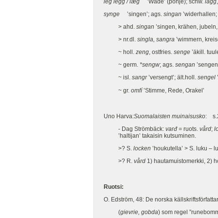
leg
legg / læg
’Wade’ (pohje); schw.
lägg
synge
’singen’; ags.
singan
’widerhallen;
> ahd.
singan
’singen, krähen, jubeln, 
> nr.dl.
singla, sangra
’wimmern, kreis
~ holl.
zeng
, ostfries.
senge
’äkill. tu
~ germ.
*sengw
; ags.
sengan
’sengen’
~ isl.
sangr
’versengt’; ält.holl.
sengel
~ gr.
omfí
’Stimme, Rede, Orakel’
Uno Harva:
Suomalaisten muinaisusko
: s
- Dag Strömbäck:
varđ =
ruots.
vård
;
lo
’haltijan’ takaisin kutsuminen.
>? S.
locken
’houkutella’ > S. luku – l
>? R.
vård
1) hautamuistomerkki, 2) h
Ruotsi:
O. Edström, 48: De norska källskriftsförfa
(
gievrie, gobda
) som regel ”runebom