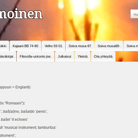
amoinen
iikki
Kajaani BB 74-80
Velho 93-01
Soiva musa-87
Soiva musa88-
Soiva m
äiväkirjat
Filosofia-uskonto jne.
Julkaisut
Yleistä
Ota yhteyttä
oppuun > Englanti)
ös "Romaani")
:
’;
baš(al)no, bašaldo
’penis’;
;
bašel
’it echoes’
di
’musical instrument; tamburitza’
strument’;