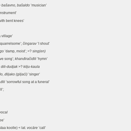
>
bašavno, bašaldo
’musician’
 instrument’
with bent knees’
 village’
quarrelsome’;
čingarav
’I shout’
ngo
’damp, moist’; >?
sing(en)
ve song’;
khanđiračiđili
’hymn’
:
dili-dudjak
>?
kilju-kaula
lo, điljako (giljaći)
’singer’
đili
’sorrowful song at a funeral’
ll’;
vocal
ee’
aa koolle) < lat.
vocāre
’call’