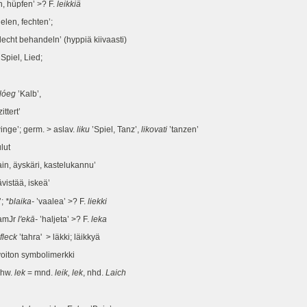
, hüpfen’ >? F.
leikkiä
elen, fechten’;
lecht behandeln’ (hyppiä kiivaasti)
 Spiel, Lied;
lóeg
’Kalb’,
ittert’
inge’; germ. > aslav.
liku
’Spiel, Tanz’,
likovati
’tanzen’
ulut
ain, äyskäri, kastelukannu’
lävistää, iskeä’
’;
*blaika-
’vaalea’ >? F.
liekki
SamJr
l'ekā-
’haljeta’ >? F.
leka
fleck
’tahra' > läkki; läikkyä
voiton symbolimerkki
chw.
lek
= mnd.
leik, lek
, nhd.
Laich