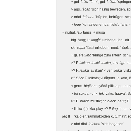
~ got.
laiks
’Tanz’; got.
laikan
’springen
> ags.
lâcan
’sich hastig bewegen, spi
> mhd.
leichen
’hüpfen, betrügen, sch
>
lege
’koirasteerien parittelu’; Tanz >
~ nr.dial.
leik
tanssi + musa
idg.
*loig
; lit.
laigýti
’umherlaufen’, air.
skr.
rejati
’lässt erheben’, med. ’hüpft, z
~ gr.
élelikho
’bringe zum zittern, schw
>? F.
liikkua; leikki; loikka
; latv.
ligo
-la
>? F.
leikka
’äyskäri’ < ven.
léjka
’visk
>? SSA: F. leikata; vi
lõigata
’leikata, 
< germ.
blajkan-
’lyödä pilkka puuhun
~ (ei sukua:) unk.
lék
’vako, haava’; 
>? E.
black
’musta’; nr.
bleck
’pelti’; E.
> flicka-(p)likka-play >? E
flag
lippu - 
leg
II 'kalojen/sammakoiden kutu/mäti'; s
> nhd.dial.
leichen
’sich begatten’