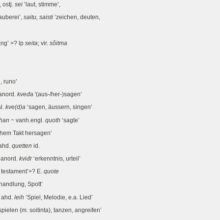
 ostj.
sei
’laut, stimme’,
auberei’,
saitu, saisti
’zeichen, deuten,
ng’ >? lp
seita
; vir.
sõitma
, runo’
anord.
kveđa
'(aus-/her-)sagen’
al.
kve(d)a
‘sagen, äussern, singen’
han
~ vanh.engl.
quoth
‘sagte’
schem Takt hersagen’
 ahd.
quetten
id.
. anord.
kviđr
‘erkenntnis, urteil’
 testament’>? E.
quote
handlung, Spott’
, ahd.
leih
’Spiel, Melodie, e.a. Lied’
spielen (m. soitinta), tanzen, angreifen’