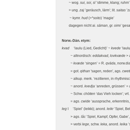
~ wog.
sui, soi, sī
’stimme, klang; ruhm’,
> ung.
zaj
’geräusch, lärm’; lit.
saitas
’z
~ kymr.
hud
(>
*soito
) ’magie’
dagegen nicht ai.
sāman
, gr.
oimi
’gesa
Norw.-Dän. etym:
kvad
‘laulu (Lied, Gedicht)’ ~
kvede
‘laulu
~ altnordisch:
eddakvad, lovkvæde
> 
~
kvæde
‘singen’ = R.
qväda
, norw.di
= got.
qithan
'sagen, reden', ags.
cwet
~ alkup. merk. ‘rezitieren, in rhythmi
~ anord.
kveđja
‘anreden, grüssen’ =
~ Schw.
chötten
‘das Vieh locken’; vrt
= ags.
cwide
‘aussprache, erkenntnis,
leg
I ’Spiel’ (leikki); anord.
leikr
’Spiel, Be
> ags.
lâc
’Spiel, Kampf, Opfer, Gabe’
> verbi
lege
, schw.
leka
, anord.
leika
’