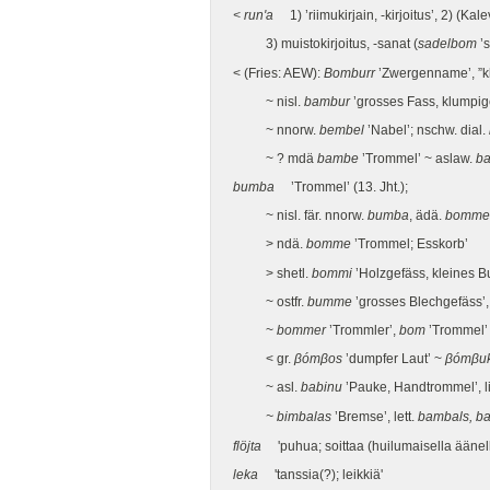
< run'a
1) ’riimukirjain, -kirjoitus’, 2) (Kal
3) muistokirjoitus, -sanat (
sadelbom
’s
< (Fries: AEW):
Bomburr
’Zwergenname’, ”kl
~ nisl.
bambur
’grosses Fass, klumpig
~ nnorw.
bembel
’Nabel’; nschw. dial.
~ ? mdä
bambe
’Trommel’ ~ aslaw.
ba
bumba
’Trommel’ (13. Jht.);
~ nisl. fär. nnorw.
bumba
, ädä.
bomme
> ndä.
bomme
’Trommel; Esskorb’
> shetl.
bommi
’Holzgefäss, kleines Bu
~ ostfr.
bumme
’grosses Blechgefäss’,
~
bommer
’Trommler’,
bom
’Trommel’ ~
< gr.
βómβos
’dumpfer Laut’ ~
βómβu
~ asl.
babinu
’Pauke, Handtrommel’, li
~ bimbalas
’Bremse’, lett.
bambals, b
flöjta
'puhua; soittaa (huilumaisella äänellä
leka
'tanssia(?); leikkiä'