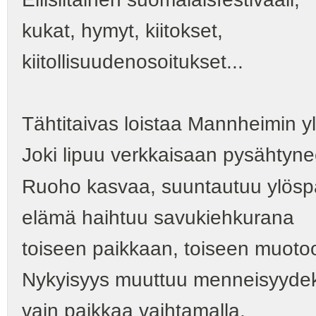
kukat, hymyt, kiitokset,
kiitollisuudenosoitukset...
Tähtitaivas loistaa Mannheimin yl
Joki lipuu verkkaisaan pysähtyneen
Ruoho kasvaa, suuntautuu ylösp
elämä haihtuu savukiehkurana
toiseen paikkaan, toiseen muoto
Nykyisyys muuttuu menneisyydek
vain paikkaa vaihtamalla.