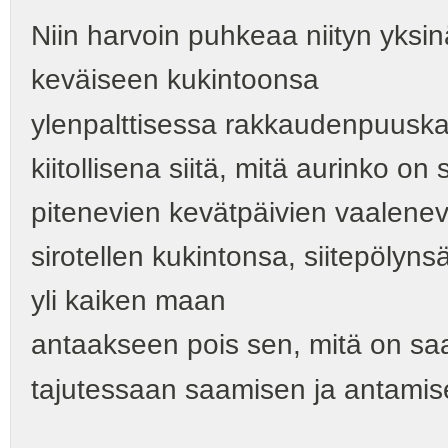
Niin harvoin puhkeaa niityn yksi
keväiseen kukintoonsa
ylenpalttisessa rakkaudenpuusk
kiitollisena siitä, mitä aurinko on 
pitenevien kevätpäivien vaalenevi
sirotellen kukintonsa, siitepölyns
yli kaiken maan
antaakseen pois sen, mitä on sa
tajutessaan saamisen ja antamise