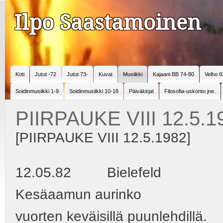
Ilpo Saastamoinen
Koti
Jutut -72
Jutut 73-
Kuvat
Musiikki
Kajaani BB 74-80
Velho 9
Soidinmusiikki 1-9
Soidinmusiikki 10-18
Päiväkirjat
Filosofia-uskonto jne.
PIIRPAUKE VIII 12.5.1
[PIIRPAUKE VIII 12.5.1982]
12.05.82 Bielefeld
Kesäaamun aurinko
vuorten keväisillä puunlehdillä.