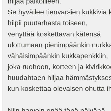
hiljaa paikoilleen.
Se hyväilee tienvarsien kukkivia 
hiipii puutarhasta toiseen,
venyttää koskettavan kätensä
ulottumaan pienimpäänkin nurkk
vähäisimpäänkin kukkapenkkiin,
joka ruohoon, korteen ja kivirikk
huudahtaen hiljaa hämmästyksest
kun koskettaa olevaisen ohutta i
Niin harvoin enää tänä päivänä