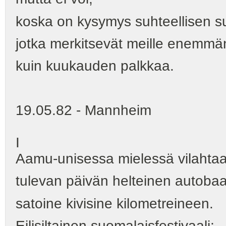
koska on kysymys suhteellisen suu
jotka merkitsevät meille enemmä
kuin kuukauden palkkaa.
19.05.82 - Mannheim
I
Aamu-unisessa mielessä vilahta
tulevan päivän helteinen autoba
satoine kivisine kilometreineen.
Eilisiltainen suomalaisfestivaali;