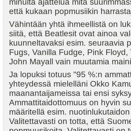
minulta ajattelua mitä suurimmas
että kukaan popmusiikin harrastaj
Vähintään yhtä ihmeellistä on lu
siitä, että Beatlesit ovat ainoa va
kuunneltavaksi esim. seuraavia p
Fugs, Vanilla Fudge, Pink Floyd,
John Mayall vain muutamia maini
Ja lopuksi totuus "95 %:n ammatt
yhteydessä mielelläni Okko Kam
maanantaijameissa tai ensi syks
Ammattitaidottomuus on hyvin suht
määritellä esim. nuotinlukutaidon 
Valitettavasti on totta, että Suo
popmuusikoita. Valitettavasti on 