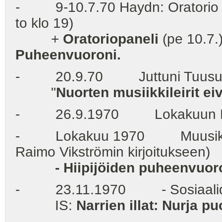
- 9-10.7.70 Haydn: Oratorio L
to klo 19)
+
Oratoriopaneli
(pe 10.7.
Puheenvuoroni.
- 20.9.70 Juttuni Tuusulast
"
Nuorten musiikkileirit ei
- 26.9.1970 Lokakuun R
- Lokakuu 1970 Muusikko (-l
Raimo Vikströmin kirjoitukseen)
- Hiipijöiden puheenvuor
- 23.11.1970 - Sosiaalidemok
IS:
Narrien illat: Nurja puo