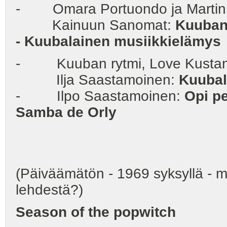
- Omara Portuondo ja Martin R
Kainuun Sanomat:
Kuuban 
-
Kuubalainen musiikkielämys
- Kuuban rytmi, Love Kustann
Ilja Saastamoinen:
Kuubal
- Ilpo Saastamoinen:
Opi p
Samba de Orly
(Päiväämätön - 1969 syksyllä - m
lehdestä?)
Season of the popwitch