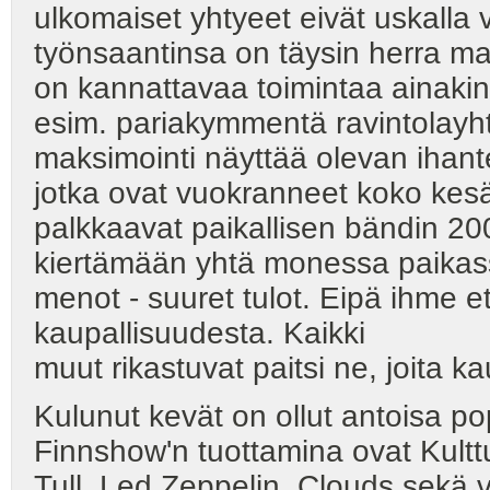
ulkomaiset yhtyeet eivät uskalla 
työnsaantinsa on täysin herra mana
on kannattavaa toimintaa ainakin 
esim. pariakymmentä ravintolayht
maksimointi näyttää olevan ihante
jotka ovat vuokranneet koko kesä
palkkaavat paikallisen bändin 200 
kiertämään yhtä monessa paikass
menot - suuret tulot. Eipä ihme e
kaupallisuudesta. Kaikki
muut rikastuvat paitsi ne, joita k
Kulunut kevät on ollut antoisa pop
Finnshow'n tuottamina ovat Kulttuu
Tull, Led Zeppelin, Clouds sekä v