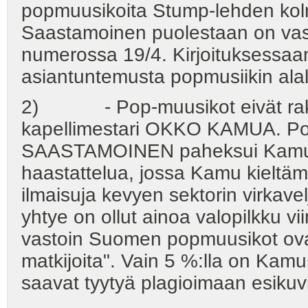
popmuusikoita Stump-lehden kolm
Saastamoinen puolestaan on vast
numerossa 19/4. Kirjoituksessa
asiantuntemusta popmusiikin alal
2) - Pop-muusikot eivät rakas
kapellimestari OKKO KAMUA. Po
SAASTAMOINEN paheksui Kamun
haastattelua, jossa Kamu kieltäm
ilmaisuja kevyen sektorin virkav
yhtye on ollut ainoa valopilkku v
vastoin Suomen popmuusikot ovat
matkijoita". Vain 5 %:lla on Kam
saavat tyytyä plagioimaan esikuv