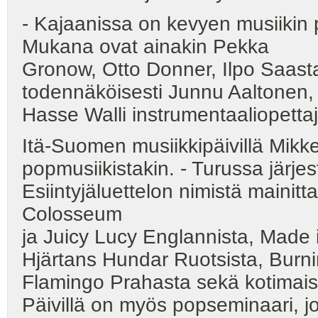
- Kajaanissa on kevyen musiikin päi
Mukana ovat ainakin Pekka
Gronow, Otto Donner, Ilpo Saas
todennäköisesti Junnu Aaltonen,
Hasse Walli instrumentaaliopettaj
Itä-Suomen musiikkipäivillä Mikk
popmusiikistakin. - Turussa järjes
Esiintyjäluettelon nimistä mainit
Colosseum
ja Juicy Lucy Englannista, Made
Hjärtans Hundar Ruotsista, Burn
Flamingo Prahasta sekä kotimais
Päivillä on myös popseminaari, j