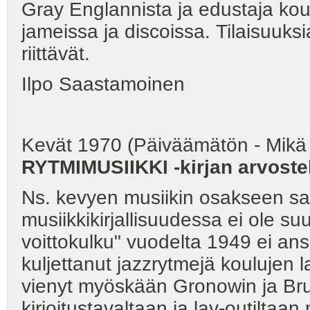
Gray Englannista ja edustaja koul
jameissa ja discoissa. Tilaisuuksi
riittävät.
Ilpo Saastamoinen
Kevät 1970 (Päiväämätön - Mikä 
RYTMIMUSIIKKI -kirjan arvoste
Ns. kevyen musiikin osakseen
musiikkikirjallisuudessa ei ole s
voittokulku" vuodelta 1949 ei ans
kuljettanut jazzrytmejä koulujen l
vienyt myöskään Gronowin ja Bruu
kirjoitustavaltaan ja lay-outiltaa