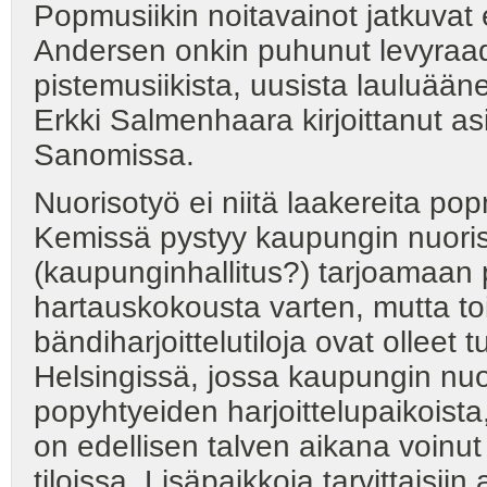
Popmusiikin noitavainot jatkuva
Andersen onkin puhunut levyraa
pistemusiikista, uusista lauluään
Erkki Salmenhaara kirjoittanut asia
Sanomissa.
Nuorisotyö ei niitä laakereita p
Kemissä pystyy kaupungin nuoris
(kaupunginhallitus?) tarjoamaan 
hartauskokousta varten, mutta to
bändiharjoittelutiloja ovat olleet tu
Helsingissä, jossa kaupungin nuo
popyhtyeiden harjoittelupaikoista,
on edellisen talven aikana voinut
tiloissa. Lisäpaikkoja tarvittaisi