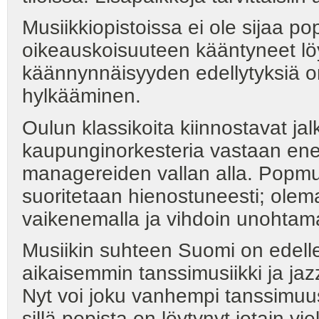
Musiikkiopistoissa ei ole sijaa pop
oikeauskoisuuteen kääntyneet löy
käännynnäisyyden edellytyksiä o
hylkääminen.
Oulun klassikoita kiinnostavat ja
kaupunginorkesteria vastaan e
managereiden vallan alla. Popmus
suoritetaan hienostuneesti; olema
vaikenemalla ja vihdoin unohtam
Musiikin suhteen Suomi on edell
aikaisemmin tanssimusiikki ja jazz
Nyt voi joku vanhempi tanssimuus
sillä popista on löytynyt jotain v