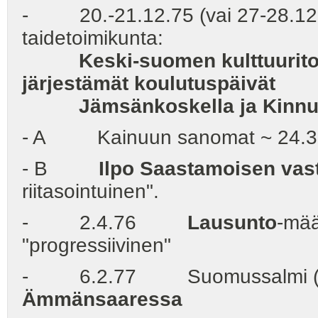
- 20.-21.12.75 (vai 27-28.12?
taidetoimikunta:
Keski-suomen kulttuuritoim
järjestämät koulutuspäivät
Jämsänkoskella ja Kinnula
- A Kainuun sanomat ~ 24.3
- B
Ilpo Saastamoisen vast
riitasointuinen".
- 2.4.76
Lausunto
-mää
"progressiivinen"
- 6.2.77 Suomussalmi (ju
Ämmänsaaressa