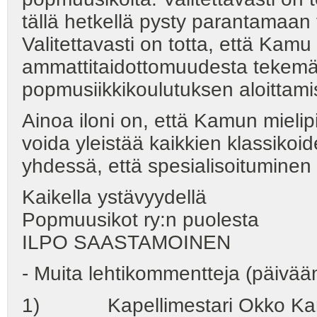
tällä hetkellä pysty parantamaan
Valitettavasti on totta, että Kam
ammattitaidottomuudesta tekemätt
popmusiikkikoulutuksen aloittami
Ainoa iloni on, että Kamun mielipi
voida yleistää kaikkien klassikoi
yhdessä, että spesialisoituminen e
Kaikella ystävyydellä
Popmuusikot ry:n puolesta
ILPO SAASTAMOINEN
- Muita lehtikommentteja (päivää
1) Kapellimestari Okko Kamu 