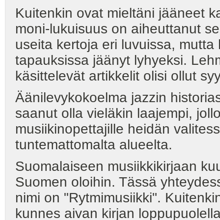
Kuitenkin ovat mieltäni jääneet k
moni-lukuisuus on aiheuttanut sen
useita kertoja eri luvuissa, mutt
tapauksissa jäänyt lyhyeksi. Lehm
käsittelevät artikkelit olisi ollut 
Äänilevykokoelma jazzin historiast
saanut olla vieläkin laajempi, joll
musiikinopettajille heidän valites
tuntemattomalta alueelta.
Suomalaiseen musiikkikirjaan ku
Suomen oloihin. Tässä yhteydessä t
nimi on "Rytmimusiikki". Kuitenki
kunnes aivan kirjan loppupuolella