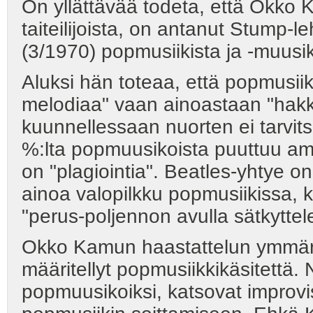
On yllättävää todeta, että Okk
taiteilijoista, on antanut Stump-l
(3/1970) popmusiikista ja -muusiko
Aluksi hän toteaa, että popmusiik
melodiaa" vaan ainoastaan "hakk
kuunnellessaan nuorten ei tarvit
%:lta popmuusikoista puuttuu amm
on "plagiointia". Beatles-yhtye
ainoa valopilkku popmusiikissa,
"perus-poljennon avulla sätkyttele
Okko Kamun haastattelun ymmärtä
määritellyt popmusiikkikäsitettä.
popmuusikoiksi, katsovat improvis