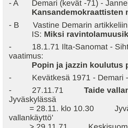
- A Demari (kevät -71) - Janne
Kansandemokraattisten
- B Vastine Demarin artikkeliin
IS:
Miksi ravintolamuusik
- 18.1.71 Ilta-Sanomat - Sihti
vaatimus:
Popin ja jazzin koulutus 
- Kevätkesä 1971 - Demari 
- 27.11.71
Taide valla
Jyväskylässä
= 28.11. klo 10.30 Jyväskylä
vallankäyttö'
> 29.11.71 Keskisuomalainen