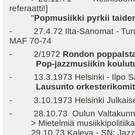
referaatti!]
"
Popmusiikki pyrkii taid
- 27.4.72 Ilta-Sanomat - Turun
MAF 70-74
-
2/1972
Rondon poppalst
Pop-jazzmusiikin koulu
- 13.3.1973 Helsinki - Ilpo S
Lausunto orkesterikomit
- 3.10.1973 Helsinki Julkaise
- 28.10.73 Oulun Valtakunnall
> Mietelmiä musiikkipolitiikast
29.10.73 Kaleva - SN: Jazzattii