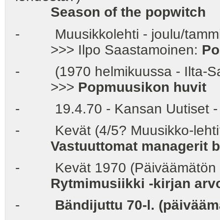
Season of the popwitch
- Muusikkolehti - joulu/tammi
>>> Ilpo Saastamoinen:
Po
- (1970 helmikuussa - Ilta-San
>>>
Popmuusikon huvit
- 19.4.70 - Kansan Uutiset -
- Kevät (4/5? Muusikko-lehti?
Vastuuttomat managerit boi
- Kevät 1970 (Päiväämätön - 
Rytmimusiikki -kirjan arvo
-
Bändijuttu 70-l. (päivääm