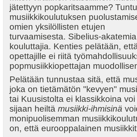
jätettyyn popkaritsaamme? Tuntuu s
musiikkikoulutuksen puolustamise
omien yksilöllisten etujen
turvaamisesta. Sibelius-akatemia 
kouluttajia. Kenties pelätään, että
opettajille ei riitä työmahdollisuu
popmusiikkiopettajan muodollise
Pelätään tunnustaa sitä, että mus
joka on tietämätön "kevyen" musi
tai Kuusistolta ei klassikkoina vo
sijaan heiltä
musiikki-ihmisinä
voi
monipuolisemman musiikkikoulu
on, että eurooppalainen musiikkitr