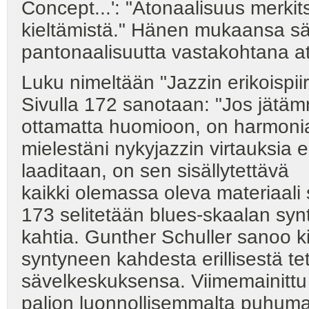
Concept...': "Atonaalisuus merkit
kieltämistä." Hänen mukaansa s
pantonaalisuutta vastakohtana at
Luku nimeltään "Jazzin erikoispiirt
Sivulla 172 sanotaan: "Jos jätäm
ottamatta huomioon, on harmonia e
mielestäni nykyjazzin virtauksia ei
laaditaan, on sen sisällytettävä
kaikki olemassa oleva materiaali
173 selitetään blues-skaalan synt
kahtia. Gunther Schuller sanoo ki
syntyneen kahdesta erillisestä te
sävelkeskuksensa. Viimemainittu
paljon luonnollisemmalta puhuma