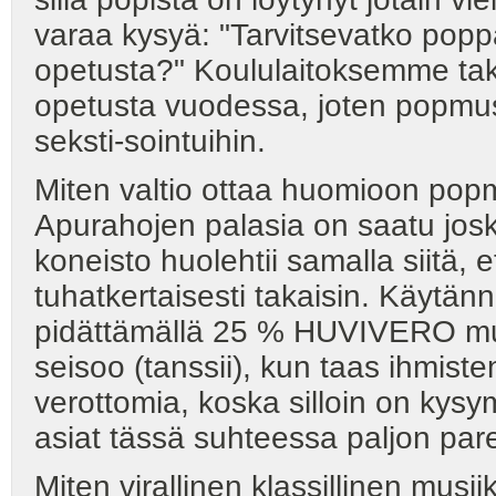
varaa kysyä: "Tarvitsevatko poppa
opetusta?" Koululaitoksemme tak
opetusta vuodessa, joten popmusi
seksti-sointuihin.
Miten valtio ottaa huomioon popm
Apurahojen palasia on saatu josk
koneisto huolehtii samalla siitä,
tuhatkertaisesti takaisin. Käytän
pidättämällä 25 % HUVIVERO musii
seisoo (tanssii), kun taas ihmisten
verottomia, koska silloin on kysy
asiat tässä suhteessa paljon pa
Miten virallinen klassillinen musiik