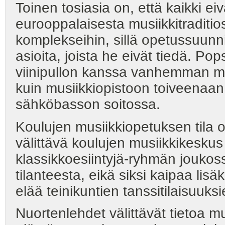
Toinen tosiasia on, että kaikki ei
eurooppalaisesta musiikkitraditios
komplekseihin, sillä opetussuunn
asioita, joista he eivät tiedä. P
viinipullon kanssa vanhemman m
kuin musiikkiopistoon toiveenaan 
sähköbasson soitossa.
Koulujen musiikkiopetuksen tila on
välittävä koulujen musiikkikesk
klassikkoesiintyjä-ryhmän joukos
tilanteesta, eikä siksi kaipaa li
elää teinikuntien tanssitilaisuuks
Nuortenlehdet välittävät tietoa mu