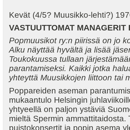
Kevät (4/5? Muusikko-lehti?) 197
VASTUUTTOMAT MANAGERIT B
Popmuusikot ry:n piirissä on jo k
Alku näyttää hyvältä ja lisää jäse
Toukokuussa tullaan järjestämä
parantamiseksi. Kaikki jotka hal
yhteyttä Muusikkojen liittoon tai 
Poppareiden aseman parantumises
mukaantulo Helsingin juhlaviikoi
yhtyeellä on paljon ystäviä Suome
mieltä Spermin ammattitaidosta. T
puistokonsertit ja popin asema y