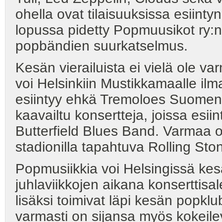
ohella ovat tilaisuuksissa esiint
lopussa pidetty Popmuusikot ry
popbändien suurkatselmus.
Kesän vierailuista ei vielä ole v
voi Helsinkiin Mustikkamaalle i
esiintyy ehkä Tremoloes Suomen t
kaavailtu konsertteja, joissa esii
Butterfield Blues Band. Varmaa o
stadionilla tapahtuva Rolling Ston
Popmusiikkia voi Helsingissä kes
juhlaviikkojen aikana konserttisa
lisäksi toimivat läpi kesän popklu
varmasti on sijansa myös kokeilev