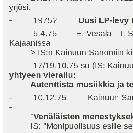
yrjösi.
- 1975?
Uusi LP-levy
- 5.4.75 E. Vesala - T. Stan
Kajaanissa
> IS:n Kainuun Sanomiin kirj
- 17/19.10.75 su (IS: Kainuu
yhtyeen vierailu:
Autenttista musiikkia ja te
- 10.12.75 Kainuun San
-
"
Venäläisten menestyksek
IS: "Monipuolisuus esille sekä