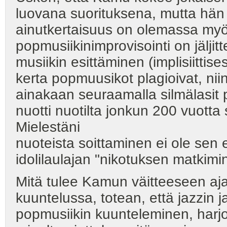
luovana suorituksena, mutta hän 
ainutkertaisuus on olemassa myö
popmusiikinimprovisointi on jäljitt
musiikin esittäminen (implisiitti
kerta popmuusikot plagioivat, niin
ainakaan seuraamalla silmälasit
nuotti nuotilta jonkun 200 vuotta
Mielestäni
nuoteista soittaminen ei ole sen
idolilaulajan "nikotuksen matkimi
Mitä tulee Kamun väitteeseen aj
kuuntelussa, totean, että jazzin j
popmusiikin kuunteleminen, harjoi