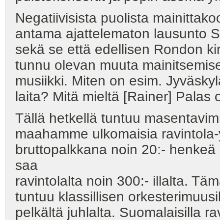
Negatiivisista puolista mainitt
antama ajattelematon lausunto S
sekä se että edellisen Rondon kir
tunnu olevan muuta mainitsemisen
musiikki. Miten on esim. Jyväsky
laita? Mitä mieltä [Rainer] Palas 
Tällä hetkellä tuntuu masentavimm
maahamme ulkomaisia ravintola-y
bruttopalkkana noin 20:- henkeä
saa
ravintolalta noin 300:- illalta. T
tuntuu klassillisen orkesterimuu
pelkältä juhlalta. Suomalaisilla ra