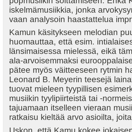
popmusiikin soittamiseen. Ehkä K
iskelmämusiikkia, jonka arvokys
vaan analysoin haastattelua imp
Kamun käsitykseen melodian puu
huomauttaa, että esim. intialaise
länsimaisessa mielessä, eikä tämä 
ala-arvoisemmaksi eurooppalaise
pätee myös väitteeseen rytmin ha
Leonard B. Meyerin teesejä lainat
tuovat mieleen tyypillisen esimerki
musiikin tyylipiirteistä tai -normei
tajuamaan itselleen vieraan musi
ratkaisu kieltää arvo asioilta, joi
Uskon, että Kamu kokee jokaisen