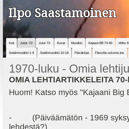
Ilpo Saastamoinen
Koti
Jutut -72
Jutut 73-
Kuvat
Musiikki
Kajaani BB 74-80
Velho 9
Soidinmusiikki 1-9
Soidinmusiikki 10-18
Päiväkirjat
Filosofia-uskonto jne.
1970-luku - Omia lehtiju
OMIA LEHTIARTIKKELEITA 70-l
Huom! Katso myös "Kajaani Big 
- (Päiväämätön - 1969 syksyllä
lehdestä?)