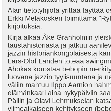
Alan tietotyhjiötä yrittää täyttää
Erkki Melakosken toimittama "Ryt
kirjoituksia.
Kirja alkaa Åke Granholmin yleisk
taustahistoriasta ja jatkuu ääni
jazzin historiankongolaisesta ka
Lars-Olof Landen toteaa swingmu
Ahokas korostaa bebopin merkitys
luovana jazzin tyylisuuntana ja 
väliin mahtuu Ilppo Aarnion hahm
elämänkaari aina nykypäiviin saa
Pällin ja Olavi Lehmukselan kats
viimeaikaiseen kehitykseen (bebo