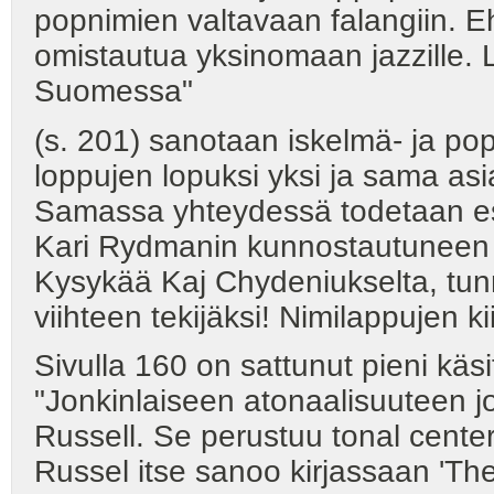
popnimien valtavaan falangiin. E
omistautua yksinomaan jazzille. 
Suomessa"
(s. 201) sanotaan iskelmä- ja p
loppujen lopuksi yksi ja sama asi
Samassa yhteydessä todetaan es
Kari Rydmanin kunnostautuneen er
Kysykää Kaj Chydeniukselta, tun
viihteen tekijäksi! Nimilappujen ki
Sivulla 160 on sattunut pieni käs
"Jonkinlaiseen atonaalisuuteen 
Russell. Se perustuu tonal cente
Russel itse sanoo kirjassaan 'Th