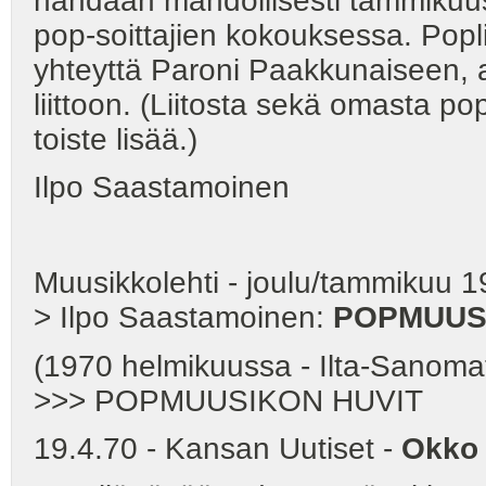
nähdään mahdollisesti tammikuus
pop-soittajien kokouksessa. Popli
yhteyttä Paroni Paakkunaiseen, a
liittoon. (Liitosta sekä omasta po
toiste lisää.)
Ilpo Saastamoinen
Muusikkolehti - joulu/tammikuu 1
> Ilpo Saastamoinen:
POPMUUS
(1970 helmikuussa - Ilta-Sanomat 
>>> POPMUUSIKON HUVIT
19.4.70 - Kansan Uutiset -
Okko 