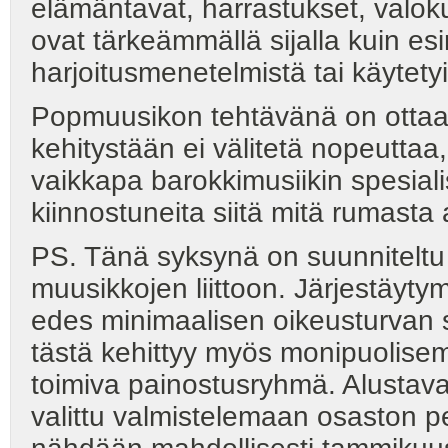
elämäntavat, harrastukset, valoku
ovat tärkeämmällä sijalla kuin esi
harjoitusmenetelmistä tai käytety
Popmuusikon tehtävänä on ottaa 
kehitystään ei välitetä nopeuttaa
vaikkapa barokkimusiikin spesial
kiinnostuneita siitä mitä rumasta
PS. Tänä syksynä on suunnitelt
muusikkojen liittoon. Järjestäyty
edes minimaalisen oikeusturvan s
tästä kehittyy myös monipuolisem
toimiva painostusryhmä. Alustavat
valittu valmistelemaan osaston p