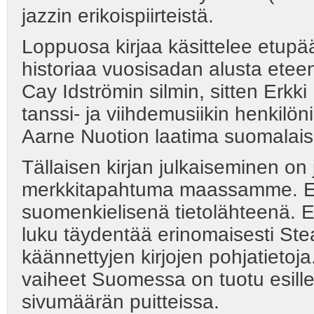
jazzin erikoispiirteistä.
Loppuosa kirjaa käsittelee etupä
historiaa vuosisadan alusta etee
Cay Idströmin silmin, sitten Erkk
tanssi- ja viihdemusiikin henkilö
Aarne Nuotion laatima suomalaise
Tällaisen kirjan julkaiseminen on
merkkitapahtuma maassamme. En h
suomenkielisenä tietolähteenä. Esi
luku täydentää erinomaisesti Ste
käännettyjen kirjojen pohjatieto
vaiheet Suomessa on tuotu esille
sivumäärän puitteissa.