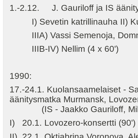
1.-2.12. J. Gauriloff ja IS äänity
I) Sevetin katrillinauha II) Ku
IIIA) Vassi Semenoja, Domna S
IIIB-IV) Nellim (4 x 60')
1990:
17.-24.1. Kuolansaamelaiset - Sa
äänitysmatka Murmansk, Lovoz
(IS - Jaakko Gauriloff, Mik
I) 20.1. Lovozero-konsertti (90')
II) 22.1. Oktjabrina Voronova, Al