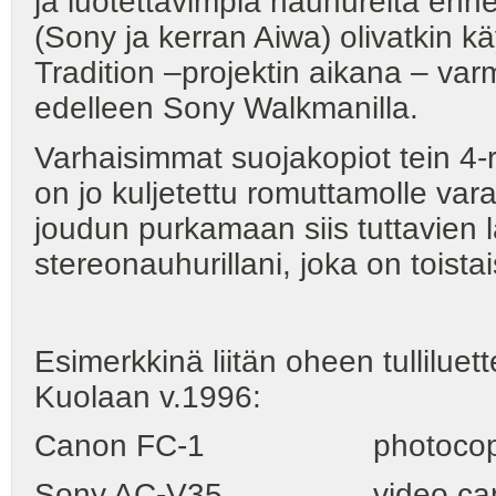
ja luotettavimpia nauhureita enn
(Sony ja kerran Aiwa) olivatkin 
Tradition –projektin aikana – var
edelleen Sony Walkmanilla.
Varhaisimmat suojakopiot tein 4-r
on jo kuljetettu romuttamolle var
joudun purkamaan siis tuttavien l
stereonauhurillani, joka on toista
Esimerkkinä liitän oheen tulliluet
Kuolaan v.1996:
Canon FC-1 photocopy 
Sony AC-V35 vide