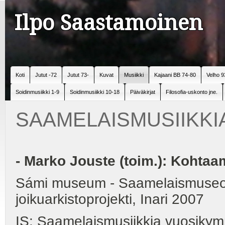
Ilpo Saastamoinen
Koti
Jutut -72
Jutut 73-
Kuvat
Musiikki
Kajaani BB 74-80
Velho 9
Soidinmusiikki 1-9
Soidinmusiikki 10-18
Päiväkirjat
Filosofia-uskonto jne.
SAAMELAISMUSIIKKI
- Marko Jouste (toim.): Kohtaa
Sámi museum - Saamelaismuseos
joikuarkistoprojekti, Inari 2007
IS: Saamelaismusiikkia vuosikym