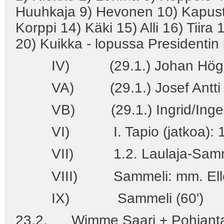
Huuhkaja 9) Hevonen 10) Kapusta
Korppi 14) Käki 15) Alli 16) Tiir
20) Kuikka - lopussa Presidentin l
IV) (29.1.) Johan Högman,
VA) (29.1.) Josef Antti Luk
VB) (29.1.) Ingrid/Inger Tapi
VI) I. Tapio (jatkoa): 10 
VII) 1.2. Laulaja-Sammeli (Ai
VIII) Sammeli: mm. Elle-Maret
IX) Sammeli (60')
23.2. Wimme Saari + Pohjantaht