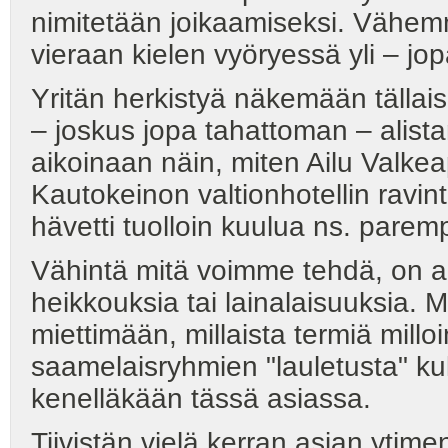
nimitetään joikaamiseksi. Vähemm
vieraan kielen vyöryessä yli – jo
Yritän herkistyä näkemään tälla
– joskus jopa tahattoman – alis
aikoinaan näin, miten Ailu Valke
Kautokeinon valtionhotellin ravin
hävetti tuolloin kuulua ns. paremp
Vähintä mitä voimme tehdä, on ai
heikkouksia tai lainalaisuuksia. M
miettimään, millaista termiä milloin
saamelaisryhmien "lauletusta" kult
kenelläkään tässä asiassa.
Tiivistän vielä kerran asian ytimen