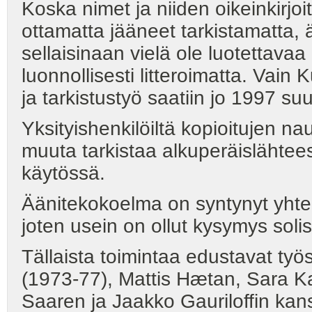
Koska nimet ja niiden oikeinkirjo
ottamatta jääneet tarkistamatta, ä
sellaisinaan vielä ole luotettavaa 
luonnollisesti litteroimatta. Vain K
ja tarkistustyö saatiin jo 1997 su
Yksityishenkilöiltä kopioitujen nau
muuta tarkistaa alkuperäislähteestä
käytössä.
Äänitekokoelma on syntynyt yhtei
joten usein on ollut kysymys solis
Tällaista toimintaa edustavat ty
(1973-77), Mattis Hætan, Sara 
Saaren ja Jaakko Gauriloffin kan