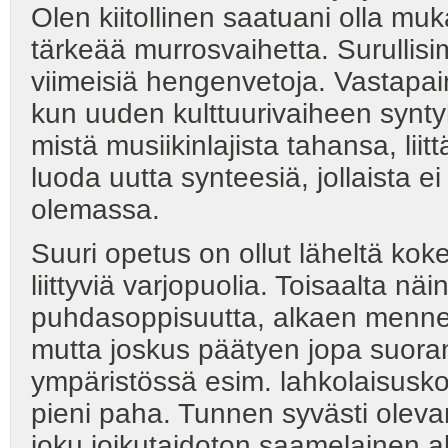
Olen kiitollinen saatuani olla m
tärkeää murrosvaihetta. Surullisi
viimeisiä hengenvetoja. Vastapa
kun uuden kulttuurivaiheen synty
mistä musiikinlajista tahansa, liitt
luoda uutta synteesiä, jollaista e
olemassa.
Suuri opetus on ollut läheltä ko
liittyviä varjopuolia. Toisaalta nä
puhdasoppisuutta, alkaen menne
mutta joskus päätyen jopa suor
ympäristössä esim. lahkolaisusk
pieni paha. Tunnen syvästi oleva
joku joikutaidoton saamelainen a