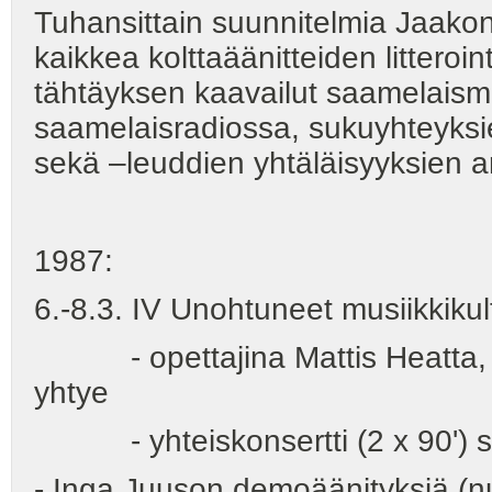
Tuhansittain suunnitelmia Jaako
kaikkea kolttaäänitteiden litteroi
tähtäyksen kaavailut saamelaismu
saamelaisradiossa, sukuyhteyksie
sekä –leuddien yhtäläisyyksien an
1987:
6.-8.3. IV Unohtuneet musiikkik
- opettajina Mattis Heatta, Sa
yhtye
- yhteiskonsertti (2 x 90') 
- Inga Juuson demoäänityksiä (nu