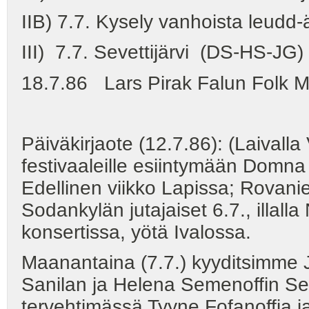
IIB) 7.7. Kysely vanhoista leudd-ä
III) 7.7. Sevettijärvi (DS-HS-JG)
18.7.86 Lars Pirak Falun Folk Mus
Päiväkirjaote (12.7.86): (Laivall
festivaaleille esiintymään Domn
Edellinen viikko Lapissa; Rovanie
Sodankylän jutajaiset 6.7., illal
konsertissa, yötä Ivalossa.
Maanantaina (7.7.) kyyditsimme 
Sanilan ja Helena Semenoffin Se
tervehtimässä Tyyne Fofanoffia 