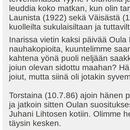
leuddia koko matkan, kun olin tar
Launista (1922) sekä Väisästä (19
kuolleilta sukulaisiltaan ja tutta
Inarissa vietin kaksi päivää Oul
nauhakopioita, kuuntelimme saa
kahtena yönä puoli neljään saakk
joiun olevan sidottu maahan? Hän 
joiut, mutta siinä oli jotakin syve
Torstaina (10.7.86) ajoin häne
ja jatkoin sitten Oulan suosituks
Juhani Lihtosen kotiin. Olimme he
täysin kesken.