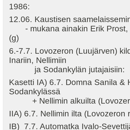
1986:
12.06. Kaustisen saamelaissemina
- mukana ainakin Erik Prost, Ma
(g)
6.-7.7. Lovozeron (Luujärven) ki
Inariin, Nellimiin
ja Sodankylän jutajaisiin:
Kasetti IA) 6.7. Domna Sanila 
Sodankylässä
+ Nellimin alkuilta (Lovozero
IIA) 6.7. Nellimin ilta (Lovozeron
IB) 7.7. Automatka Ivalo-Sevettij