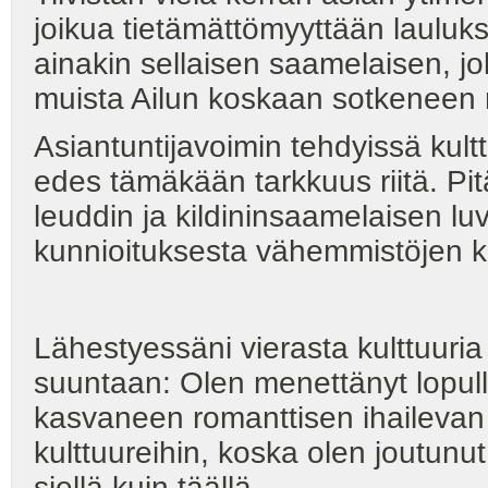
joikua tietämättömyyttään lauluksi,
ainakin sellaisen saamelaisen, jok
muista Ailun koskaan sotkeneen 
Asiantuntijavoimin tehdyissä kultt
edes tämäkään tarkkuus riitä. Pit
leuddin ja kildininsaamelaisen luvv
kunnioituksesta vähemmistöjen kie
Lähestyessäni vierasta kulttuuri
suuntaan: Olen menettänyt lopull
kasvaneen romanttisen ihailevan 
kulttuureihin, koska olen joutun
siellä kuin täällä.