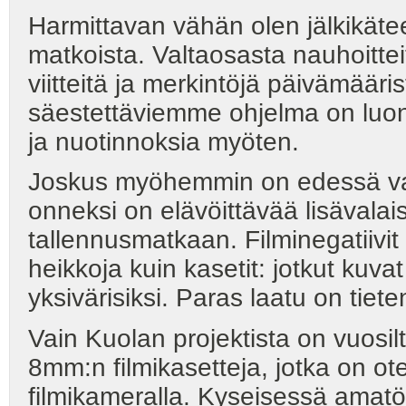
Harmittavan vähän olen jälkikätee
matkoista. Valtaosasta nauhoitteita
viitteitä ja merkintöjä päivämääris
säestettäviemme ohjelma on luonno
ja nuotinnoksia myöten.
Joskus myöhemmin on edessä valo
onneksi on elävöittävää lisävalais
tallennusmatkaan. Filminegatiivit
heikkoja kuin kasetit: jotkut kuva
yksivärisiksi. Paras laatu on tie
Vain Kuolan projektista on vuosi
8mm:n filmikasetteja, jotka on o
filmikameralla. Kyseisessä ama