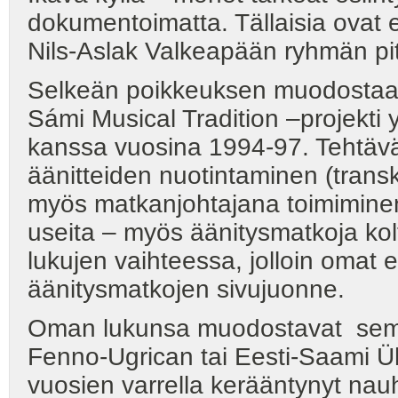
dokumentoimatta. Tällaisia ovat e
Nils-Aslak Valkeapään ryhmän pit
Selkeän poikkeuksen muodostaa T
Sámi Musical Tradition –projekt
kanssa vuosina 1994-97. Tehtäväni
äänitteiden nuotintaminen (transk
myös matkanjohtajana toimiminen
useita – myös äänitysmatkoja kol
lukujen vaihteessa, jolloin omat 
äänitysmatkojen sivujuonne.
Oman lukunsa muodostavat semin
Fenno-Ugrican tai Eesti-Saami Ü
vuosien varrella kerääntynyt na