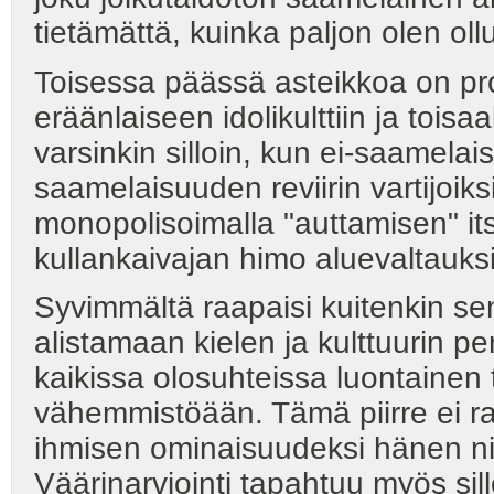
tietämättä, kuinka paljon olen ol
Toisessa päässä asteikkoa on pro
eräänlaiseen idolikulttiin ja toi
varsinkin silloin, kun ei-saamelais
saamelaisuuden reviirin vartijoiks
monopolisoimalla "auttamisen" its
kullankaivajan himo aluevaltauksi
Syvimmältä raapaisi kuitenkin se
alistamaan kielen ja kulttuurin p
kaikissa olosuhteissa luontaine
vähemmistöään. Tämä piirre ei raj
ihmisen ominaisuudeksi hänen ni
Väärinarviointi tapahtuu myös sillo