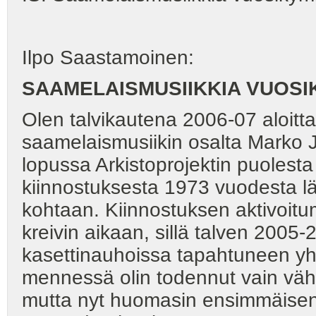
Ilpo Saastamoinen:
SAAMELAISMUSIIKKIA VUOS
Olen talvikautena 2006-07 aloitta
saamelaismusiikin osalta Marko 
lopussa Arkistoprojektin puoles
kiinnostuksesta 1973 vuodesta l
kohtaan. Kiinnostuksen aktivoit
kreivin aikaan, sillä talven 200
kasettinauhoissa tapahtuneen yh
mennessä olin todennut vain väh
mutta nyt huomasin ensimmäisen 