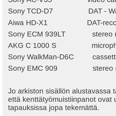
Sony TCD-D7 DAT - 
Aiwa HD-X1 DAT-recor
Sony ECM 939LT stereo m
AKG C 1000 S micropho
Sony WalkMan-D6C cassette 
Sony EMC 909 stereo mic
Jo arkiston sisällön alustavassa
että kenttätyömuistiinpanot ovat us
tapauksissa jopa tekemättä.