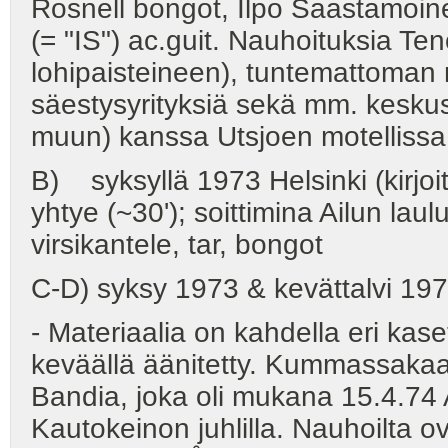
Rosnell bongot, Ilpo Saastamoin
(= "IS") ac.guit. Nauhoituksia Te
lohipaisteineen), tuntemattoman
säestysyrityksiä sekä mm. keskus
muun) kanssa Utsjoen motellissa.
B) syksyllä 1973 Helsinki (kirjoit
yhtye (~30'); soittimina Ailun lau
virsikantele, tar, bongot
C-D) syksy 1973 & kevättalvi 19
- Materiaalia on kahdella eri kaset
keväällä äänitetty. Kummassakaa
Bandia, joka oli mukana 15.4.74
Kautokeinon juhlilla. Nauhoilta ov