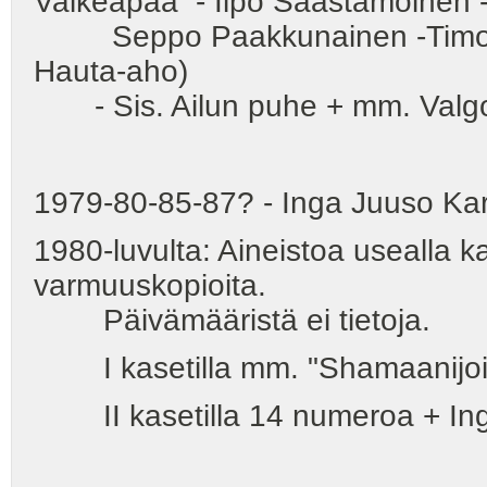
Valkeapää - Ilpo Saastamoinen 
Seppo Paakkunainen -Timothy
Hauta-aho)
- Sis. Ailun puhe + mm. Valgon 
1979-80-85-87? - Inga Juuso Karja
1980-luvulta: Aineistoa usealla ka
varmuuskopioita.
Päivämääristä ei tietoja.
I kasetilla mm. "Shamaanijoiku
II kasetilla 14 numeroa + Inge