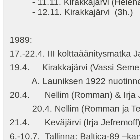
- 11.11. Kirakkajärvi (Helena S
- 12.11. Kirakkajärvi (3h.)
1989:
17.-22.4. III kolttaäänitysmatka 
19.4. Kirakkajärvi (Vassi Seme
A. Launiksen 1922 nuotinnosten
20.4. Nellim (Romman) & Irja Jef
20.4. Nellim (Romman ja Tepp
21.4. Keväjärvi (Irja Jefremoff)
6.-10.7. Tallinna: Baltica-89 –kan