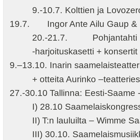
9.-10.7. Kolttien ja Lovozero
19.7. Ingor Ante Ailu Gaup & Ma
20.-21.7. Pohjantahti Karas
-harjoituskasetti + konsertit 
9.–13.10. Inarin saamelaisteatter
+ otteita Aurinko –teatteriesi
27.-30.10 Tallinna: Eesti-Saame 
I) 28.10 Saamelaiskongressi + T
II) T:n lauluilta – Wimme Saari
III) 30.10. Saamelaismusiikkise