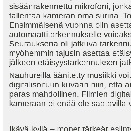
sisäänrakennettu mikrofoni, jon
tallentaa kameran oma surina. To
Ensimmäisenä vuonna olin asett
automaattitarkennukselle voidaks
Seurauksena oli jatkuva tarken
myöhemmin tajusin asettaa etäis
jälkeen etäisyystarkennuksen ja
Nauhureilla äänitetty musiikki v
digitalisoituun kuvaan niin, että 
paras mahdollinen. Filmien digital
kameraan ei enää ole saatavilla 
Ikävä kyllä – monet tärkeät esii