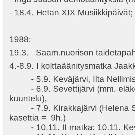
- 18.4. Hetan XIX Musiikkipäivät;
1988:
19.3. Saam.nuorison taidetapaht
4.-8.9. I kolttaäänitysmatka Jaak
- 5.9. Keväjärvi, Ilta Nellimi
- 6.9. Sevettijärvi (mm. eläke
kuuntelu),
- 7.9. Kirakkajärvi (Helena Se
kasettia = 9h.)
- 10.11. II matka: 10.11. Kev