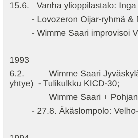
15.6. Vanha ylioppilastalo: Ing
- Lovozeron Oijar-ryhmä & Ma
- Wimme Saari improvisoi Vanha
1993
6.2. Wimme Saari Jyväskylän ta
yhtye) - Tulikulkku KICD-30;
Wimme Saari + Pohjantahti:
- 27.8. Äkäslompolo: Velho-oo
1994