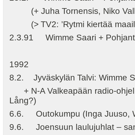
(+ Juha Tornensis, Niko Valke
(> TV2: ’Rytmi kiertää maail
2.3.91 Wimme Saari + Pohjantah
1992
8.2. Jyväskylän Talvi: Wimme Saa
+ N-A Valkeapään radio-ohjelma
Lång?)
6.6. Outokumpu (Inga Juuso, Wi
9.6. Joensuun laulujuhlat – sama