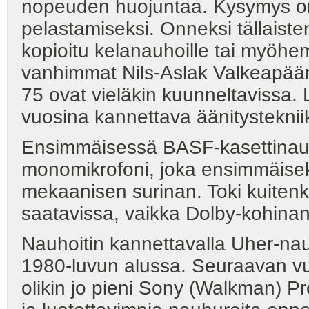
nopeuden huojuntaa. Kysymys on s
pelastamiseksi. Onneksi tällaist
kopioitu kelanauhoille tai myöhe
vanhimmat Nils-Aslak Valkeapään
75 ovat vieläkin kuunneltavissa.
vuosina kannettava äänitystekniikk
Ensimmäisessä BASF-kasettinauhu
monomikrofoni, joka ensimmäiseks
mekaanisen surinan. Toki kuitenki
saatavissa, vaikka Dolby-kohinanp
Nauhoitin kannettavalla Uher-nauh
1980-luvun alussa. Seuraavan v
olikin jo pieni Sony (Walkman) P