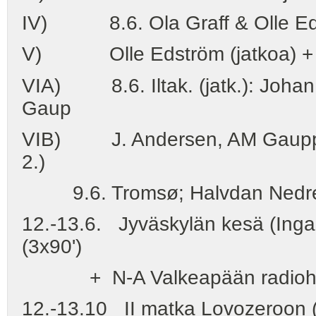
IV) 8.6. Ola Graff & Olle Eds
V) Olle Edström (jatkoa) + Ilt
VIA) 8.6. Iltak. (jatk.): Johan
Gaup
VIB) J. Andersen, AM Gaupp (7
2.)
9.6. Tromsø; Halvdan Nedrejor
12.-13.6. Jyväskylän kesä (Inga 
(3x90')
+ N-A Valkeapään radiohaas
12.-13.10 II matka Lovozeroon (Ja