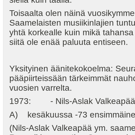
Toisaalta olen näinä vuosikymmen
Saamelaisten musiikinlajien tun
yhtä korkealle kuin mikä tahansa
siitä ole enää paluuta entiseen.
Yksityinen äänitekokoelma: Seura
pääpiirteissään tärkeimmät nauhoi
vuosien varrelta.
1973: - Nils-Aslak Valkeapää
A) kesäkuussa -73 ensimmäinen vi
(Nils-Aslak Valkeapää ym. saame