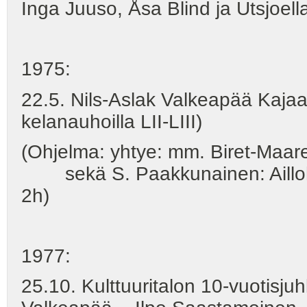
Inga Juuso, Åsa Blind ja Utsjoe
1975:
22.5. Nils-Aslak Valkeapää Kajaan
kelanauhoilla LII-LIII)
(Ohjelma: yhtye: mm. Biret-Maaret,
sekä S. Paakkunainen: Aillohas-
2h)
1977:
25.10. Kulttuuritalon 10-vuotisjuhl