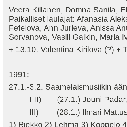
Veera Killanen, Domna Sanila, El
Paikalliset laulajat: Afanasia Al
Fefelova, Ann Jurieva, Anissa An
Sorvanova, Vasili Galkin, Maria 
+ 13.10. Valentina Kirilova (?) + 
1991:
27.1.-3.2. Saamelaismusiikin ääni
I-II) (27.1.) Jouni Padar, R
III) (28.1.) Ilmari Mattus, I
1) Riekko 2) Lehmä 3) Koppelo 4)