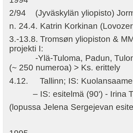
2/94 (Jyväskylän yliopisto) Jorma
n. 24.4. Katrin Korkinan (Lovozero
3.-13.8. Tromsøn yliopiston & MM
projekti I:
-Ylä-Tuloma, Padun, Tuloma,
(~ 250 numeroa) > Ks. erittely
4.12. Tallinn; IS: Kuolansaamel
– IS: esitelmä (90') - Irina Tra
(lopussa Jelena Sergejevan esit