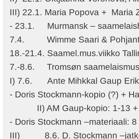
III) 22.1. Maria Popova + Maria
- 23.1. Murmansk – saamelaishaa
7.4. Wimme Saari & Pohjantaht
18.-21.4. Saamel.mus.viikko Tall
7.-8.6. Tromsøn saamelaismusii
I) 7.6. Ante Mihkkal Gaup Erik
- Doris Stockmann-kopio (?) + H
II) AM Gaup-kopio: 1-13 + Kas
- Doris Stockmann –materiaali: 8
III) 8.6. D. Stockmann –jatkoa 