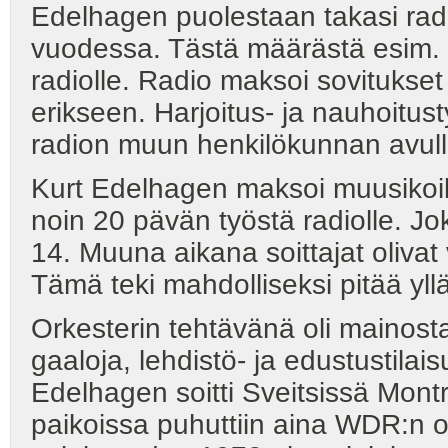
Edelhagen puolestaan takasi ra
vuodessa. Tästä määrästä esim. 1
radiolle. Radio maksoi sovitukset 
erikseen. Harjoitus- ja nauhoitus
radion muun henkilökunnan avull
Kurt Edelhagen maksoi muusikoi
noin 20 pävän työstä radiolle. Jok
14. Muuna aikana soittajat olivat
Tämä teki mahdolliseksi pitää yll
Orkesterin tehtävänä oli mainos
gaaloja, lehdistö- ja edustustilai
Edelhagen soitti Sveitsissä Montr
paikoissa puhuttiin aina WDR:n o