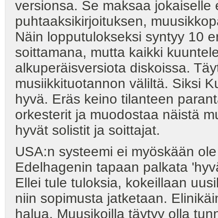
versionsa. Se maksaa jokaiselle 
puhtaaksikirjoituksen, muusikkopa
Näin lopputulokseksi syntyy 10 e
soittamana, mutta kaikki kuunte
alkuperäisversiota diskoissa. Täyt
musiikkituotannon väliltä. Siksi 
hyvä. Eräs keino tilanteen parant
orkesterit ja muodostaa näistä m
hyvät solistit ja soittajat.
USA:n systeemi ei myöskään ole p
Edelhagenin tapaan palkata 'hyväll
Ellei tule tuloksia, kokeillaan uusi
niin sopimusta jatketaan. Elinikäi
halua. Muusikoilla täytyy olla tunn