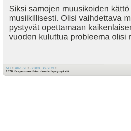
Siksi samojen muusikoiden kättö 
musiikillisesti. Olisi vaihdettava m
pystyvät opettamaan kaikenlais
vuoden kuluttua probleema olisi n
Koti
»
Jutut 73-
»
70-luku - 1973-79
»
1976 Kevyen musiikin orkesterikysymyksiä