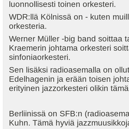
luonnollisesti toinen orkesteri.
WDR:llä Kölnissä on - kuten muill
orkesteria.
Werner Müller -big band soittaa t
Kraemerin johtama orkesteri soitt
sinfoniaorkesteri.
Sen lisäksi radioasemalla on oll
Edelhagenin ja erään toisen joh
erityinen jazzorkesteri olikin tä
Berliinissä on SFB:n (radioasema)
Kuhn. Tämä hyviä jazzmuusikkoja 