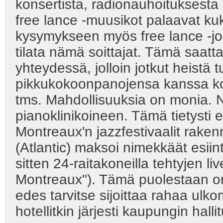
konsertista, radionauhoituksesta
free lance -muusikot palaavat kukin
kysymykseen myös free lance -joht
tilata nämä soittajat. Tämä saatta
yhteydessä, jolloin jotkut heistä 
pikkukokoonpanojensa kanssa ko
tms. Mahdollisuuksia on monia. N
pianoklinikoineen. Tämä tietysti 
Montreaux'n jazzfestivaalit rakenn
(Atlantic) maksoi nimekkäät esiinty
sitten 24-raitakoneilla tehtyjen liv
Montreaux"). Tämä puolestaan on
edes tarvitse sijoittaa rahaa ulk
hotellitkin järjesti kaupungin halli