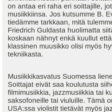
on antaa eri raha eri soittajille, 
musiikkiinsa. Jos kutsumme B. Ev
tiedämme tarkkaan, mitä tulem
Friedrich Guldasta huolimatta sii
koskaan nähnyt enkä kuullut että
klassinen muusikko olisi myös h
tekniikasta.
Musiikkikasvatus Suomessa liene
Soittajat eivät saa koulutusta siihe
filmimusiikkia, jazzmusiikkia tai 
saksofoneille tai viuluille. Tämä
USA:ssa violistit tietävät myös j