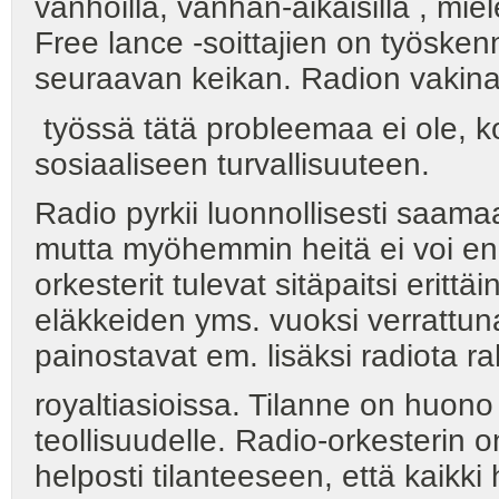
vanhoilla, vanhan-aikaisilla , miel
Free lance -soittajien on työske
seuraavan keikan. Radion vakin
työssä tätä probleemaa ei ole, kos
sosiaaliseen turvallisuuteen.
Radio pyrkii luonnollisesti saama
mutta myöhemmin heitä ei voi enä
orkesterit tulevat sitäpaitsi erittäi
eläkkeiden yms. vuoksi verrattun
painostavat em. lisäksi radiota rah
royaltiasioissa. Tilanne on huono
teollisuudelle. Radio-orkesterin o
helposti tilanteeseen, että kaik