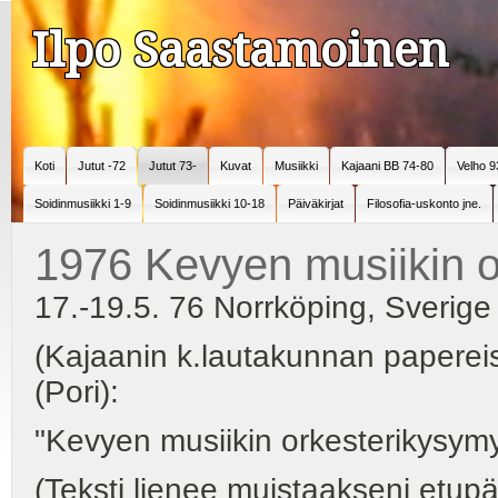
Ilpo Saastamoinen
Koti
Jutut -72
Jutut 73-
Kuvat
Musiikki
Kajaani BB 74-80
Velho 9
Soidinmusiikki 1-9
Soidinmusiikki 10-18
Päiväkirjat
Filosofia-uskonto jne.
1976 Kevyen musiikin o
17.-19.5. 76 Norrköping, Sverige 
(Kajaanin k.lautakunnan papereiss
(Pori):
"Kevyen musiikin orkesterikysymy
(Teksti lienee muistaakseni etup