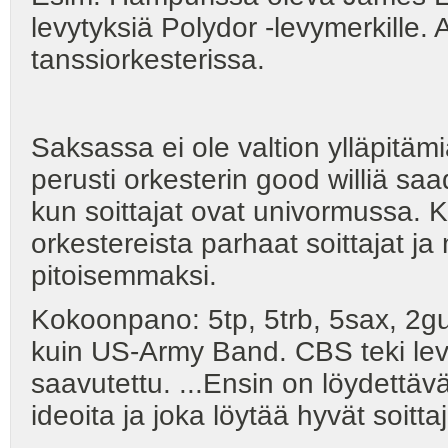
levytyksiä Polydor -levymerkille
tanssiorkesterissa.
Saksassa ei ole valtion ylläpitäm
perusti orkesterin good williä sa
kun soittajat ovat univormussa. Ko
orkestereista parhaat soittajat j
pitoisemmaksi.
Kokoonpano: 5tp, 5trb, 5sax, 2gu
kuin US-Army Band. CBS teki lev
saavutettu. ...Ensin on löydettävä
ideoita ja joka löytää hyvät soittaj