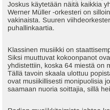
Joskus käytetään näitä kaikkia yh
Werner Müller -orkesteri on silloi
vakinaista. Suuren viihdeorkester
puhallinkaartia.
Klassinen musiikki on staattisem
Siksi muuttuvat kokoonpanot ovat 
yhdistettiin, koska 64 miestä on
Tällä tavoin skaala ulottuu popis
ovat musiikillisesti monipuolisia jo
saamaan nuoria soittajia, sillä he