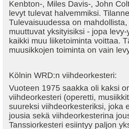
Kenbton-, Miles Davis-, John Colt
levyt tulevat halvemmiksi. Tilanne
Tulevaisuudessa on mahdollista, 
muuttuvat yksityisiksi - jopa levy-
kaikki muu liiketoiminta voittaa. Tä
muusikkojen toiminta on vain levy
Kölnin WRD:n viihdeorkesteri:
Vuoteen 1975 saakka oli kaksi ork
viihdeorkesteri (operetti, musiikki
suureksi viihdeorkesteriksi, joka
jousia sekä viihdeorkesterina jo
Tanssiorkesteri esiintyy paljon yks