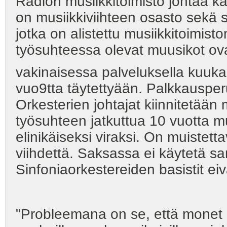
Radion musiikkitoimisto johtaa ka
on musiikkiviihteen osasto sekä s
jotka on alistettu musiikkitoimist
työsuhteessa olevat muusikot ov
vakinaisessa palveluksella kuukau
vuo9tta täytettyään. Palkkausperus
Orkesterien johtajat kiinnitetään
työsuhteen jatkuttua 10 vuotta m
elinikäiseksi viraksi. On muistetta
viihdettä. Saksassa ei käytetä sa
Sinfoniaorkestereiden basistit eiv
"Probleemana on se, että monet o