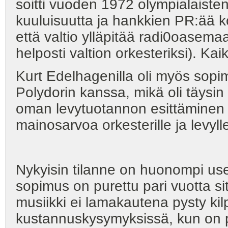
soitti vuoden 1972 olympialaiste
kuuluisuutta ja hankkien PR:ää 
että valtio ylläpitää radi0oasema
helposti valtion orkesteriksi). Kaik
Kurt Edelhagenilla oli myös so
Polydorin kanssa, mikä oli täysin 
oman levytuotannon esittäminen 
mainosarvoa orkesterille ja levyll
Nykyisin tilanne on huonompi us
sopimus on purettu pari vuotta s
musiikki ei lamakautena pysty ki
kustannuskysymyksissä, kun on pu