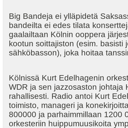
Big Bandeja ei ylläpidetä Saksas
bandeilta ei edes tilata konsertt
gaalailtaan Kölnin ooppera järjest
kootun soittajiston (esim. basisti
sähköbasson), joka hoitaa tanssim
Kölnissä Kurt Edelhagenin orkeste
WDR ja sen jazzosaston johtaja H
rahallisesti. Radio antoi Kurt Ede
toimisto, manageri ja konekirjoit
800000 ja parhaimmillaan 1200 00
orkesteriin huippumuusikoita ym