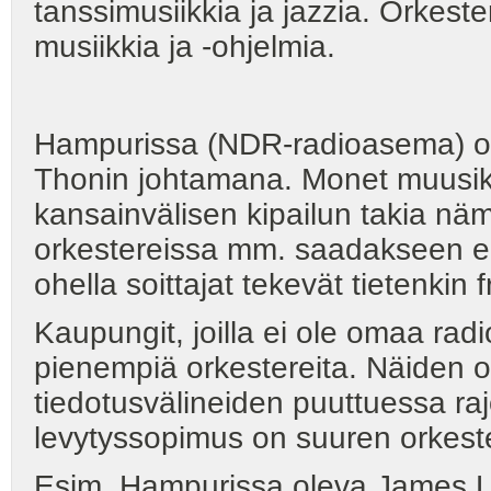
tanssimusiikkia ja jazzia. Orkest
musiikkia ja -ohjelmia.
Hampurissa (NDR-radioasema) on
Thonin johtamana. Monet muusikot 
kansainvälisen kipailun takia näm
orkestereissa mm. saadakseen el
ohella soittajat tekevät tietenkin 
Kaupungit, joilla ei ole omaa ra
pienempiä orkestereita. Näiden o
tiedotusvälineiden puuttuessa ra
levytyssopimus on suuren orkeste
Esim. Hampurissa oleva James Las