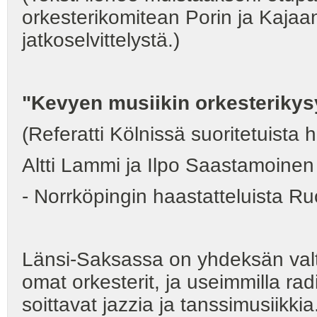
orkesterikomitean Porin ja Kaja
jatkoselvittelystä.)
"Kevyen musiikin orkesterikys
(Referatti Kölnissä suoritetuista 
Altti Lammi ja Ilpo Saastamoine
- Norrköpingin haastatteluista Ru
Länsi-Saksassa on yhdeksän valt
omat orkesterit, ja useimmilla ra
soittavat jazzia ja tanssimusiikki