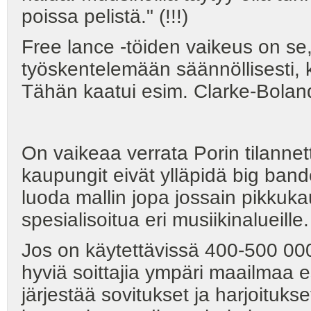
poissa pelistä." (!!!)
Free lance -töiden vaikeus on se,
työskentelemään säännöllisesti, 
Tähän kaatui esim. Clarke-Bolan
On vaikeaa verrata Porin tilann
kaupungit eivät ylläpidä big ban
luoda mallin jopa jossain pikkuk
spesialisoitua eri musiikinalueille.
Jos on käytettävissä 400-500 000
hyviä soittajia ympäri maailmaa esi
järjestää sovitukset ja harjoituk