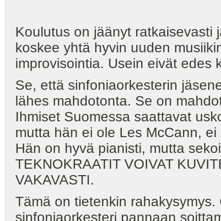
Koulutus on jäänyt ratkaisevasti
koskee yhtä hyvin uuden musiikin
improvisointia. Usein eivät edes k
Se, että sinfoniaorkesterin jäsen
lähes mahdotonta. Se on mahdoton
Ihmiset Suomessa saattavat uskoa
mutta hän ei ole Les McCann, ei 
Hän on hyvä pianisti, mutta sekoit
TEKNOKRAATIT VOIVAT KUVIT
VAKAVASTI.
Tämä on tietenkin rahakysymys. On
sinfoniaorkesteri pannaan soitta