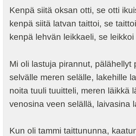
Kenpä siitä oksan otti, se otti ik
kenpä siitä latvan taittoi, se taitto
kenpä lehvän leikkaeli, se leikko
Mi oli lastuja pirannut, pälähellyt
selvälle meren selälle, lakehille la
noita tuuli tuuitteli, meren läikkä lä
venosina veen selällä, laivasina la
Kun oli tammi taittununna, kaatu