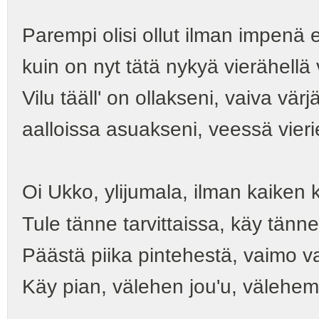
Parempi olisi ollut ilman impenä 
kuin on nyt tätä nykyä vierähell
Vilu tääll' on ollakseni, vaiva värj
aalloissa asuakseni, veessä vieri
Oi Ukko, ylijumala, ilman kaiken 
Tule tänne tarvittaissa, käy tänn
Päästä piika pintehestä, vaimo 
Käy pian, välehen jou'u, välehem