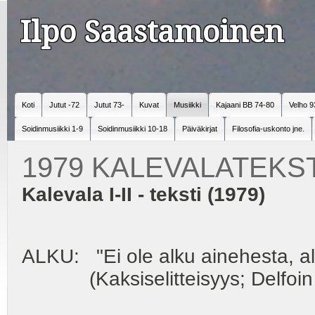
Ilpo Saastamoinen
Koti
Jutut -72
Jutut 73-
Kuvat
Musiikki
Kajaani BB 74-80
Velho 9
Soidinmusiikki 1-9
Soidinmusiikki 10-18
Päiväkirjat
Filosofia-uskonto jne.
1979 KALEVALATEKSTI 
Kalevala I-II - teksti (1979)
ALKU: "Ei ole alku ainehesta, a
(Kaksiselitteisyys; Delfoin or