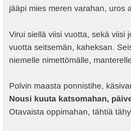
jääpi mies meren varahan, uros 
Virui siellä viisi vuotta, sekä viisi 
vuotta seitsemän, kaheksan. Seiso
niemelle nimettömälle, manterell
Polvin maasta ponnistihe, käsivar
Nousi kuuta katsomahan, päi
Otavaista oppimahan, tähtiä tä