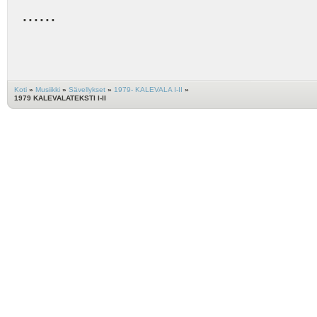
......
Koti
»
Musiikki
»
Sävellykset
»
1979- KALEVALA I-II
»
1979 KALEVALATEKSTI I-II