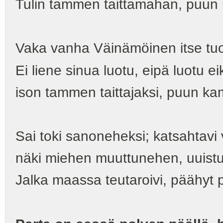
Tulin tammen taittamahan, puu
Vaka vanha Väinämöinen itse tuon
Ei liene sinua luotu, eipä luotu e
ison tammen taittajaksi, puun ka
Sai toki sanoneheksi; katsahtavi 
näki miehen muuttunehen, uuist
Jalka maassa teutaroivi, päähyt pi