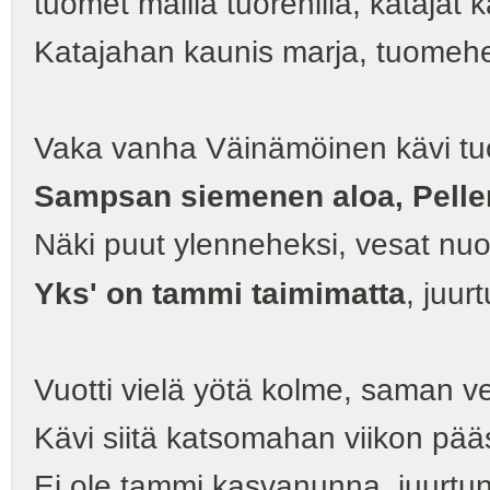
tuomet mailla tuorehilla, katajat ka
Katajahan kaunis marja, tuomeh
Vaka vanha Väinämöinen kävi t
Sampsan siemenen aloa, Pelle
Näki puut ylenneheksi, vesat nu
Yks' on tammi taimimatta
, juu
Vuotti vielä yötä kolme, saman ve
Kävi siitä katsomahan viikon pääs
Ei ole tammi kasvanunna, juurt