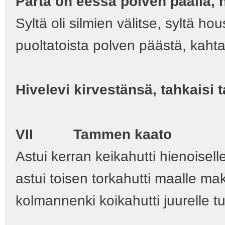
Parta on eessä polven päällä, 
Syltä oli silmien välitse, syltä ho
puoltatoista polven päästä, kahta
Hivelevi kirvestänsä, tahkaisi 
VII Tammen kaato
Astui kerran keikahutti hienoiselle
astui toisen torkahutti maalle ma
kolmannenki koikahutti juurelle 