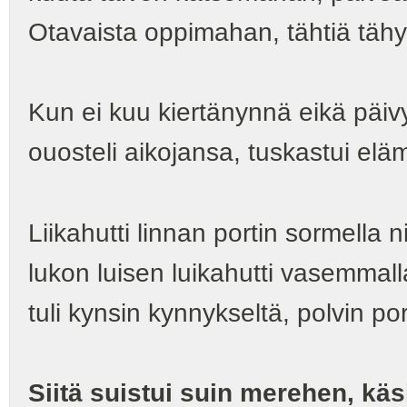
Otavaista oppimahan, tähtiä tä
Kun ei kuu kiertänynnä eikä päiv
ouosteli aikojansa, tuskastui elä
Liikahutti linnan portin sormella 
lukon luisen luikahutti vasemmall
tuli kynsin kynnykseltä, polvin po
Siitä suistui suin merehen, kä