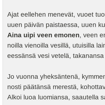
Ajat eellehen menevät, vuoet tu
uuen päivän paistaessa, uuen k
Aina uipi veen emonen
, veen e
noilla vienoilla vesillä, utuisilla lai
eessänsä vesi vetelä, takanansa 
Jo vuonna yheksäntenä, kymme
nosti päätänsä merestä, kohotta
Alkoi luoa luomiansa, saautella