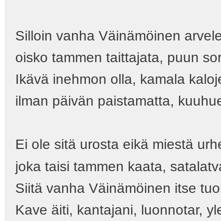
Silloin vanha Väinämöinen arvelee
oisko tammen taittajata, puun so
Ikävä inehmon olla, kamala kaloj
ilman päivän paistamatta, kuuhu
Ei ole sitä urosta eikä miestä urh
joka taisi tammen kaata, satalatv
Siitä vanha Väinämöinen itse tuon
Kave äiti, kantajani, luonnotar, yl