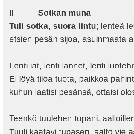
II Sotkan muna
Tuli sotka, suora lintu
; lenteä le
etsien pesän sijoa, asuinmaata a
Lenti iät, lenti lännet, lenti luotehe
Ei löyä tiloa tuota, paikkoa pahi
kuhun laatisi pesänsä, ottaisi olo
Teenkö tuulehen tupani, aalloille
Tuuli kaatavi tupasen, aalto vie a