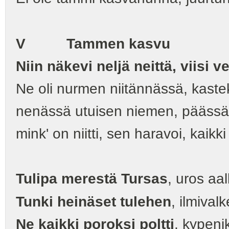
V Tammen kasvu
Niin näkevi neljä neittä, viisi 
Ne oli nurmen niitännässä, kast
nenässä utuisen niemen, päässä
mink' on niitti, sen haravoi, kaikki 
Tulipa merestä Tursas
, uros aal
Tunki heinäset tulehen
, ilmiva
Ne kaikki poroksi poltti
, kypenik