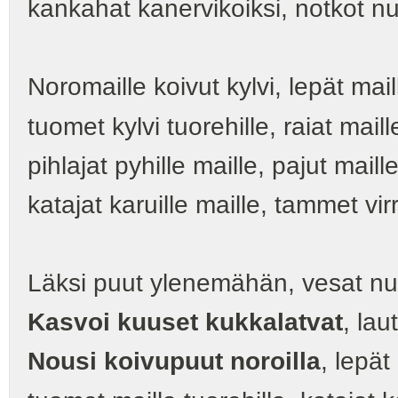
kankahat kanervikoiksi, notkot nuo
Noromaille koivut kylvi, lepät maill
tuomet kylvi tuorehille, raiat maill
pihlajat pyhille maille, pajut maille
katajat karuille maille, tammet vir
Läksi puut ylenemähän, vesat n
Kasvoi kuuset kukkalatvat
, lau
Nousi koivupuut noroilla
, lepät