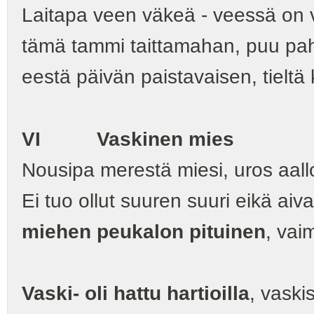
Laitapa veen väkeä ‑ veessä on v
tämä tammi taittamahan, puu pa
eestä päivän paistavaisen, tielt
VI Vaskinen mies
Nousipa merestä miesi, uros aallo
Ei tuo ollut suuren suuri eikä aiv
miehen peukalon pituinen
, vai
Vaski
‑
oli hattu hartioilla
, vaski