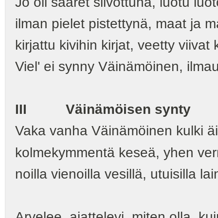
Jo oli saaret siivottuna, luotu lu
ilman pielet pistettynä, maat ja m
kirjattu kivihin kirjat, veetty viivat 
Viel' ei synny Väinämöinen, ilmau
III Väinämöisen synty
Vaka vanha Väinämöinen kulki äi
kolmekymmentä keseä, yhen verra
noilla vienoilla vesillä, utuisilla lai
Arvelee, ajattelevi, miten olla, ku