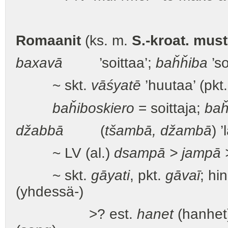
Romaanit
(ks. m.
S.-kroat. must
baxavā
’soittaa’;
ba
ȟȟ
iba
’so
~ skt.
vāśyatē
’huutaa’ (pkt
ba
ȟ
iboskiero
= soittaja;
ba
džabbā
(
tšambā, džambā
) 
~ LV (al.)
dsampā > jampā 
~ skt.
gāyati
, pkt.
gāvaī
; hi
(yhdessä-)
>? est.
hanet
(hanhet