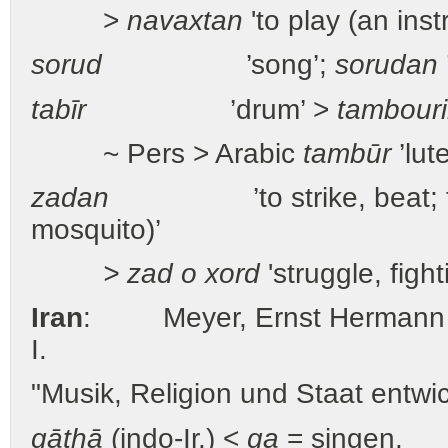
>
navaxtan
'to play (an ins
sorud
’song’;
sorudan
tabīr
’drum’ >
tambour
~ Pers > Arabic
tambūr
’lut
zadan
’to strike, beat; to 
mosquito)’
> zad o xord
'struggle, fight
Iran
: Meyer, Ernst Herm
I.
"Musik, Religion und Staat entwic
gāthā
(indo-Ir.) <
ga
= singen.