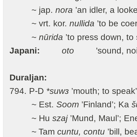
~ jap.
nora
’an idler, a look
~ vrt. kor.
nullida
’to be coer
~
nūrida
’to press down, to 
Japani:
oto
'sound, noi
Duraljan:
794. P-D
*suwз
’mouth; to speak
~ Est.
Soom
’Finland’; Ka
š
~ Hu
szaj
’Mund, Maul’; En
~ Tam
cuntu, contu
’bill, be