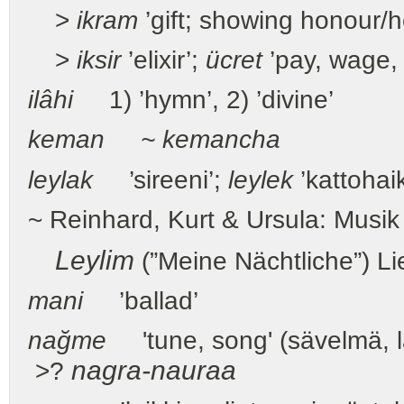
>
ikram
’gift; showing honour/ho
>
iksir
’elixir’;
ücret
’pay, wage, 
ilâhi
1) ’hymn’, 2) ’divine’
keman ~ kemancha
leylak
’sireeni’;
leylek
’kattohaik
~ Reinhard, Kurt & Ursula: Musik 
Leylim
(”Meine Nächtliche”) Li
mani
’ballad’
nağme
'tune, song' (sävelmä, la
nagra-nauraa
>?