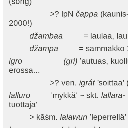
(song)
>? lpN
čappa
(kaunis
2000!)
džambaa
= laulaa, laules
džampa
= sammakko >
igro
(gri)
’autuas, kuoll
erossa...
>? ven.
igrát
’soittaa’
lalluro
’mykkä’ ~ skt.
lallara-
tuottaja’
> kāśm.
lalawun
’leperrellä’