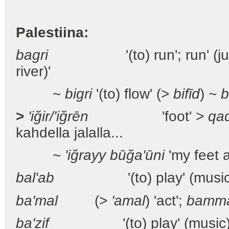
Palestiina:
bagri
'(to) run'; run' (juo
river)'
~
bigri
'(to) flow' (>
bifīd
) ~
b
>
'iğir/'iğrēn
'foot' >
qa
kahdella jalalla...
~
'iğrayy būğa'ūni
'my feet 
bal'ab
'(to) play' (music
ba'mal
(>
'amal
) 'act';
bammat
ba'zif
'(to) play' (music)