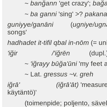
~
banğann
'get crazy';
bağa
~
ba ganni
'sing' >?
pakan
guniyye/ganāni
(
ugniye/ugn
songs'
hadhadet it-tifil qbal in-nōm
(= uni
'iğir /'iğrēn
(dupl.
~
'iğrayy būğa'ūni
'my feet 
~ Lat.
gressus ~
v.
greh
iğrā' (iğrā'āt)
'measure;
käytäntö)'
(toimenpide; poljento, sävel, la