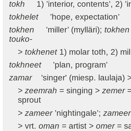
tokh
1) ’interior, contents’, 2) ’in
tokh
e
let
’hope, expectation’
tokh
e
n
’miller’ (mylläri);
tokh
e
n
touko-
>
tokh
e
net
1) molar toth, 2) mi
tokhn
ee
t
’plan, program’
zam
a
r
'singer' (miesp. laulaja) 
>
zeemr
a
h
= singing >
z
e
mer
=
sprout
>
zam
ee
r
’nightingale’;
zam
ee
> vrt.
om
a
n
= artist >
o
mer
= s