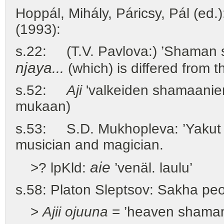
Hoppál, Mihály, Páricsy, Pál (ed.
(1993):
s.22: (T.V. Pavlova:) ’Shaman s
njaya...
(which) is differed from t
s.52:
Aji
'valkeiden shamaanie
mukaan)
s.53: S.D. Mukhopleva: ’Yaku
musician and magician.
aie
>? lpKld:
’venäl. laulu’
s.58: Platon Sleptsov: Sakha pe
>
Ajii ojuuna
= ’heaven shama