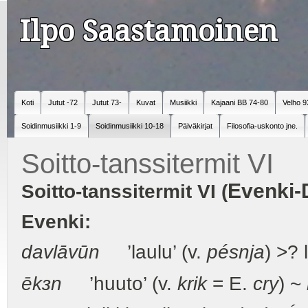
Ilpo Saastamoinen
Koti
Jutut -72
Jutut 73-
Kuvat
Musiikki
Kajaani BB 74-80
Velho 9
Soidinmusiikki 1-9
Soidinmusiikki 10-18
Päiväkirjat
Filosofia-uskonto jne.
Soitto-tanssitermit VI
Evenki-
Soitto-tanssitermit VI (
Evenki:
davlāvūn
’laulu’ (v.
pésnja
) >? 
ēkзn
’huuto’ (v.
krik
= E.
cry
) ~