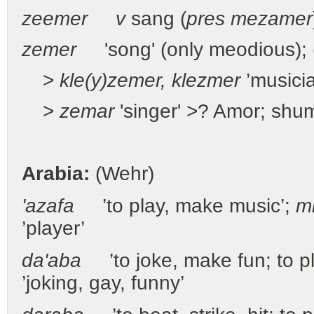
zeem
e
r
v
sang (
pres
mezam
e
r
z
e
mer
'song' (only meodious); 
>
kl
e(
y)z
e
mer, kl
e
zmer
’musici
>
zemar
'singer' >? Amor; sh
Arabia:
(Wehr)
'azafa
’to play, make music’;
mi
’player’
da'aba
’to joke, make fun; to play
’joking, gay, funny’