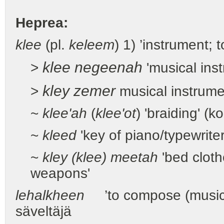
Heprea:
klee
(pl.
kel
ee
m
) 1) ’instrument; t
kl
ee
negeen
a
h
>
'musical ins
kl
e
y z
e
mer
>
musical instrum
~
klee'
a
h
(
klee'
o
t
) 'braiding' (
~
kl
ee
d
'key of piano/typewriter
~
kl
e
y (kl
ee
) meet
a
h
'bed cloth
weapons'
lehalkh
ee
n
’to compose (music
säveltäjä