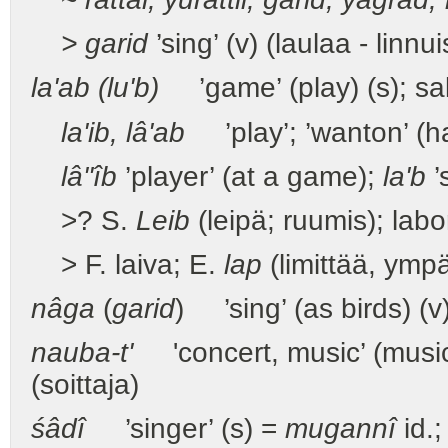
> garid
’sing’ (v) (laulaa - linnu
la'ab (lu'b)
’game’ (play) (s); sali
la'ib, lâ'ab
’play’; ’wanton’ (ha
lâ''îb
’player’ (at a game);
la'b
’s
>? S.
Leib
(leipä; ruumis); labo
> F. laiva; E.
lap
(limittää, ymp
nâga
(
garid
) ’sing’ (as birds) (
nauba-t'
'concert, music’ (music
(soittaja)
śâdî
’singer’ (s) =
mugannî
id.