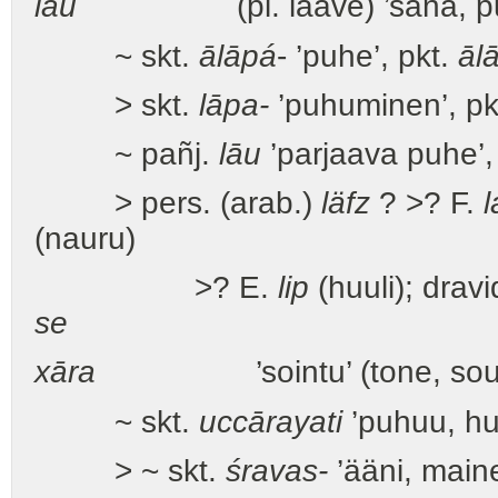
lau
(pl. laave) ’sana, pu
~ skt.
ālāpá
- ’puhe’, pkt.
āl
> skt.
lāpa-
’puhuminen’, pk
~ pañj.
lāu
’parjaava puhe’,
> pers. (arab.)
läfz
? >? F.
l
(nauru)
>? E.
lip
(huuli); dravi
se
xāra
’sointu’ (tone, sou
~ skt.
uccārayati
’puhuu, hu
> ~ skt.
śravas-
’ääni, main