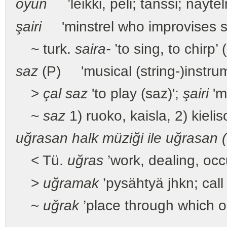
oyun
’leikki, peli; tanssi; näytel
şairi
'minstrel who improvises 
~ turk.
saira-
’to sing, to chirp’ 
saz
(P) 'musical (string-)instru
>
çal saz
'to play (saz)';
şairi
'm
~
saz
1) ruoko, kaisla, 2) kielis
uğrasan
halk müziği ile uğrasan 
< Tü.
uğras
’work, dealing, occ
>
uğramak
’pysähtyä jhkn; call 
~
uğrak
’place through which o