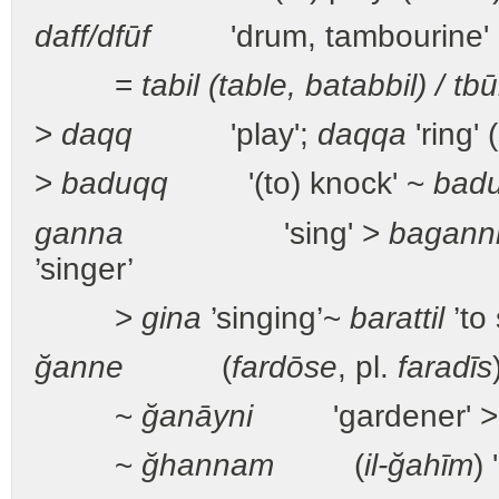
daff/dfūf
'drum, tambourine'
=
tabil (table, batabbil) / tbū
>
daqq
'play';
daqqa
'ring' 
>
baduqq
'(to) knock' ~
bad
ganna
'sing' >
bagann
’singer’
>
gina
’singing’~
barattil
’to
ğanne
(
fardōse
, pl.
faradīs
~
ğanāyni
'gardener' 
~
ğhannam
(
il-ğahīm
) 