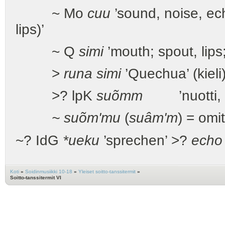
~ Mo
cuu
’sound, noise, ec
lips)’
~ Q
simi
’mouth; spout, lips
>
runa simi
’Quechua’ (kieli
>? lpK
suõmm
’nuotti, sä
~ suõm'mu
(
suâm'm
) = omi
~? IdG
*ueku
’sprechen’ >?
echo
Koti
»
Soidinmusiikki 10-18
»
Yleiset soitto-tanssitermit
»
Soitto-tanssitermit VI