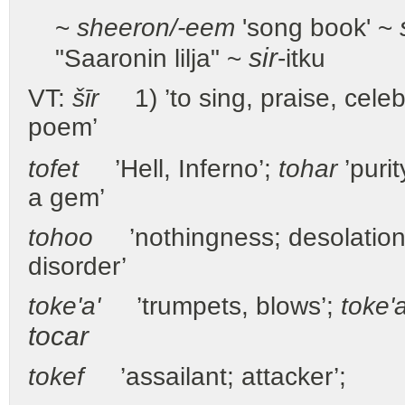
~
sheer
o
n/-
ee
m
'song book' ~
sir
"Saaronin lilja" ~
-itku
VT:
šīr
1) ’to sing, praise, celebr
poem’
t
o
fet
’Hell, Inferno’;
t
o
har
’puri
a gem’
t
o
hoo
’nothingness; desolation;
disorder’
tok
e
'a'
’trumpets, blows’;
tok
e
'
tocar
tok
e
f
’assailant; attacker’;