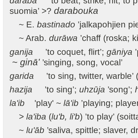
daraba
’to beat, strike, hit; to 
darabouka
suomia’ >?
~ E.
bastinado
’jalkapohjien p
~ Arab.
durāwa
’chaff (roska; ki
ganija
’to coquet, flirt’;
gāniya
’
~ ginā'
’singing, song, vocal’
garida
’to sing, twitter, warble’ 
hazija
’to sing’;
uhzūja
’song’;
la'ib
'play' ~
lā'ib
’playing; playe
> la'iba
(
lu'b, li'b
) ’to play’ (soit
~
lu'āb
’saliva, spittle; slaver, d