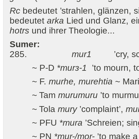
Rc
bedeutet ’strahlen, glänzen, 
bedeutet
arka
Lied und Glanz, ei
hotrs
und ihrer Theologie...
Sumer:
285.
mur
1
’cry, scre
~ P-D
*murз-
1
’to mourn, 
~ F.
murhe, murehtia
~ Mar
~ Tam
murumuru
’to murmu
~ Tola
mury
’complaint’,
mu
~ PFU
*mura
’Schreien; sin
~ PN
*mur-/mor-
’to make a