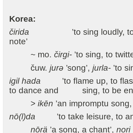
Korea:
čirida
’to sing loudly, to y
note’
~ mo.
čirgi-
’to sing, to twitt
čuw.
jurə
’song’,
jurla-
’to si
igil hada
’to flame up, to flash
to dance and sing, to be enthu
>
ikēn
’an impromptu song,
nō(l)da
’to take leisure, to am
nōrä
’a song, a chant’,
nori