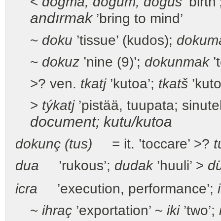
<
doğma, doğum, doğus
’birth
andırmak
’bring to mind’
~
doku
’tissue’ (kudos);
dokum
~
dokuz
’nine (9)’;
dokunmak
’
>? ven.
tkatj
’kutoa’;
tkatš
’kuto
>
týkatj
’pistää, tuupata; sinute
document; kutu/kutoa
dokunç (tus)
= it. ’toccare’ >?
t
dua
’rukous’;
dudak
’huuli’ >
d
icra
’execution, performance’;
~
ihraç
’exportation’ ~
iki
’two’;