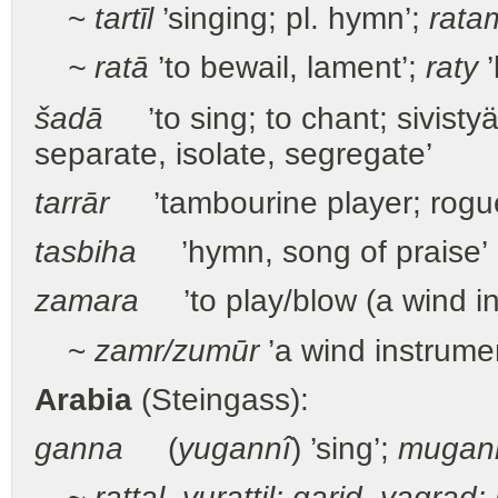
~
tartīl
’singing; pl. hymn’;
rata
~ ra
t
ā
’to bewail, lament’;
ra
t
y
’
šadā
’to sing; to chant; sivistyä
separate, isolate, segregate’
tarrār
’tambourine player; rogu
tasbiha
’hymn, song of praise’
zamara
’to play/blow (a wind in
~
zamr/zumūr
’a wind instrume
Arabia
(Steingass):
ganna
(
yugannî
) ’sing’;
mugan
~
rattal, yurattil; garid, yagrad