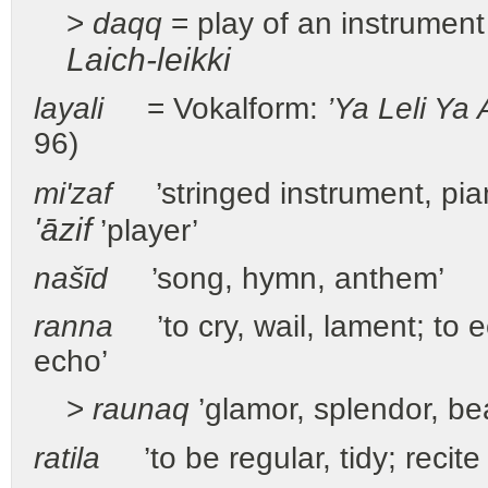
>
daqq
= play of an instrume
Laich-leikki
layali
= Vokalform:
’Ya Leli Ya 
96)
mi'zaf
’stringed instrument, pi
'āzif
’player’
našīd
’song, hymn, anthem’
ranna
’to cry, wail, lament; to e
echo’
>
raunaq
’glamor, splendor, be
ratila
’to be regular, tidy; recite