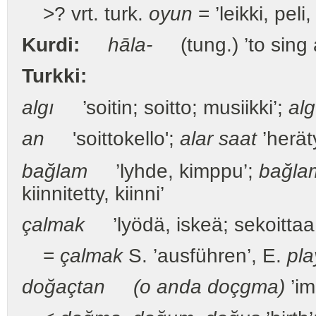
>? vrt. turk.
oyun
= ’leikki, peli
Kurdi:
hāla-
(tung.) ’to sing 
Turkki:
algı
’soitin; soitto; musiikki’;
alg
an
'soittokello';
alar saat
’herät
bağlam
’lyhde, kimppu’;
bağla
kiinnitetty, kiinni’
çalmak
’lyödä, iskeä; sekoittaa 
=
çalmak
S. ’ausführen’, E.
pla
doğaçtan (o anda doçgma)
’im