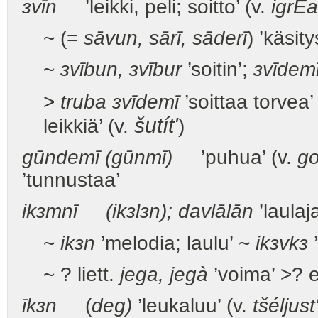
зvīn
’leikki, peli; soitto’ (v.
igrÉa
~ (=
sāvun,
sārī, sāderī
) ’käsit
~
зvībun, зvībur
’soitin’;
зvīdemī
>
truba зvīdemī
’soittaa torvea’
šutít'
leikkiä’ (v.
)
gūndemī (gūnmī)
’puhua’ (v.
go
’tunnustaa’
ikзmnī (ikзlзn); davlālān
’laulaja
~
ikзn
’melodia; laulu’ ~
ikзvkз
’
~ ? liett.
jeg
a
,
jegà
’voima’ >? 
īkзn
(
deg)
’leukaluu’ (v.
tšéljust