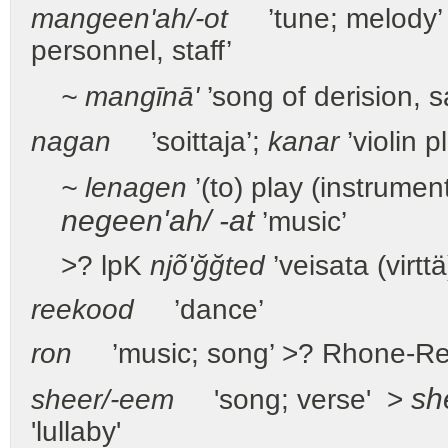
mangeen'
a
h/-
o
t
’tune; melody’
personnel, staff’
~ mangīnā'
’song of derision, s
nag
a
n
’soittaja’;
kan
a
r
’violin p
~ lenag
e
n
’(to) play (instrument
negeen'
a
h/ -
a
t
’music’
>? lpK
njõ'ğğted
’veisata (virtt
reek
oo
d
’dance’
ron
’music; song’ >? Rhone-Re
sh
sheer/-
ee
m
'song; verse' >
'lullaby'