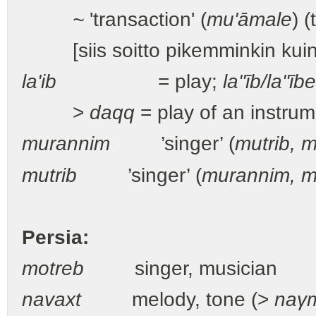
~
'transaction' (
mu'āmale
) (
[siis soitto pikemminkin kuin
la'ib
= play;
la''īb/la''ībe
>
daqq
= play of an instru
murannim
’singer’ (
mutrib, 
mutrib
’singer’ (
murannim, m
Persia:
motreb
singer, musician
navaxt
melody, tone (>
naγ