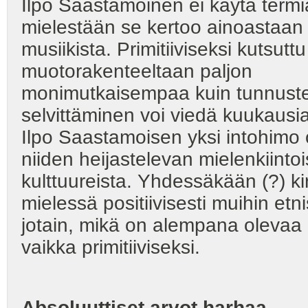
Ilpo Saastamoinen ei käytä termiä 
mielestään se kertoo ainoastaan 
musiikista. Primitiiviseksi kutsut
muotorakenteeltaan paljon
monimutkaisempaa kuin tunnustet
selvittäminen voi viedä kuukausi
Ilpo Saastamoisen yksi intohimo 
niiden heijastelevan mielenkiintoi
kulttuureista. Yhdessäkään (?) ki
mielessä positiivisesti muihin etn
jotain, mikä on alempana olevaa ku
vaikka primitiiviseksi.
Absoluuttiset arvot harhaa