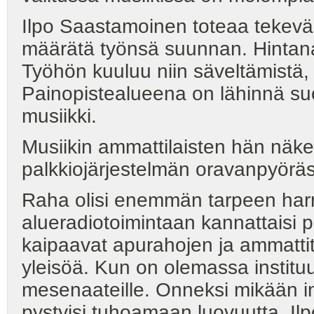
Ilpo Saastamoinen toteaa tekevänsä
määrätä työnsä suunnan. Hintana
Työhön kuuluu niin säveltämistä, 
Painopistealueena on lähinnä su
musiikki.
Musiikin ammattilaisten hän näk
palkkiojärjestelmän oravanpyöräss
Raha olisi enemmän tarpeen harra
alueradiotoimintaan kannattaisi 
kaipaavat apurahojen ja ammattitit
yleisöä. Kun on olemassa instituut
mesenaateille. Onneksi mikään ins
pystyisi tuhoamaan luovuutta, I