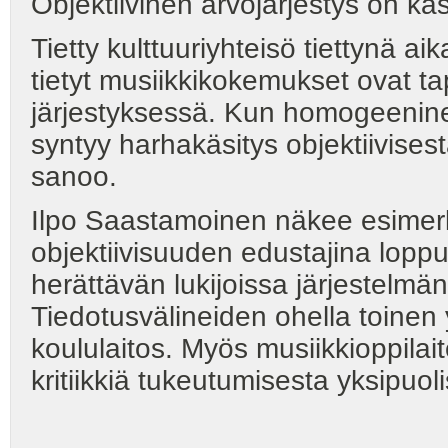
Objektiivinen arvojärjestys on kä
Tietty kulttuuriyhteisö tiettynä ai
tietyt musiikkikokemukset ovat t
järjestyksessä. Kun homogeeninen
syntyy harhakäsitys objektiivise
sanoo.
Ilpo Saastamoinen näkee esimerkik
objektiivisuuden edustajina loppu
herättävän lukijoissa järjestelmä
Tiedotusvälineiden ohella toinen 
koululaitos. Myös musiikkioppilai
kritiikkiä tukeutumisesta yksipuol