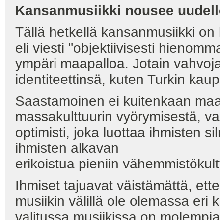
Kansanmusiikki nousee uudel
Tällä hetkellä kansanmusiikki on 
eli viesti ''objektiivisesti hieno
ympäri maapalloa. Jotain vahvoja
identiteettinsä, kuten Turkin kau
Saastamoinen ei kuitenkaan maal
massakulttuurin vyörymisestä, v
optimisti, joka luottaa ihmisten
ihmisten alkavan
erikoistua pieniin vähemmistökult
Ihmiset tajuavat väistämättä, ett
musiikin välillä ole olemassa eri 
valitussa musiikissa on molempia