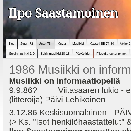
Ilpo Saastamoinen
Koti
Jutut -72
Jutut 73-
Kuvat
Musiikki
Kajaani BB 74-80
Velho 9
Soidinmusiikki 1-9
Soidinmusiikki 10-18
Päiväkirjat
Filosofia-uskonto jne.
1986 Musiikki on inform
Musiikki on informaatiopeliä
9.9.86? Viitasaaren lukio - es
(litteroija) Päivi Lehikoinen
3.12.86 Keskisuomalainen - PÄ
(> Ks. "Isot henkilöhaastattelut" &