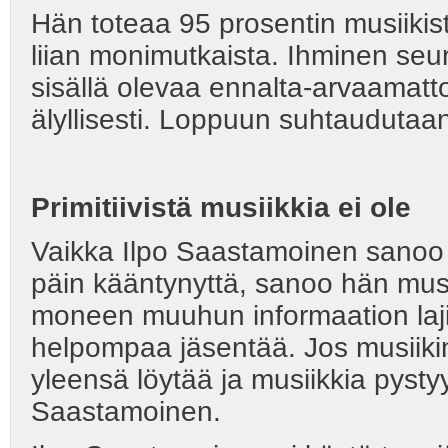
Hän toteaa 95 prosentin musiikis
liian monimutkaista. Ihminen seu
sisällä olevaa ennalta-arvaamatt
älyllisesti. Loppuun suhtaudutaa
Primitiivistä musiikkia ei ole
Vaikka Ilpo Saastamoinen sanoo 
päin kääntynyttä, sanoo hän musi
moneen muuhun informaation lajii
helpompaa jäsentää. Jos musiikin 
yleensä löytää ja musiikkia pyst
Saastamoinen.