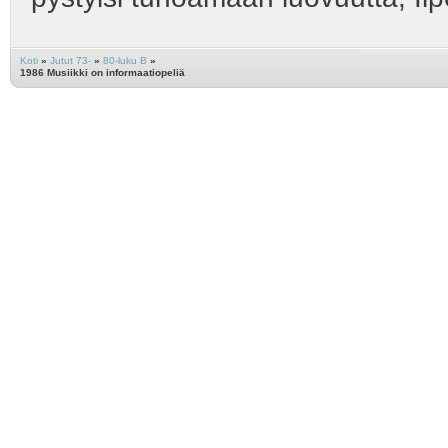
Koti
»
Jutut 73-
»
80-luku B
»
1986 Musiikki on informaatiopeliä