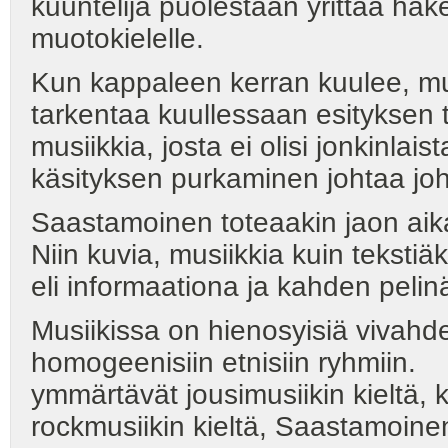
kuuntelija puolestaan yrittää ha
muotokielelle.
Kun kappaleen kerran kuulee, muo
tarkentaa kuullessaan esityksen
musiikkia, josta ei olisi jonkinl
käsityksen purkaminen johtaa jo
Saastamoinen toteaakin jaon aika-
Niin kuvia, musiikkia kuin tekstiäk
eli informaationa ja kahden pelin
Musiikissa on hienosyisiä vivahde-e
homogeenisiin etnisiin ryhmiin
ymmärtävät jousimusiikin kieltä, k
rockmusiikin kieltä, Saastamoinen