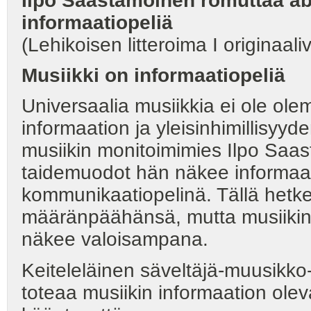
Ilpo Saastamoinen romuttaa abso
informaatiopeliä
(Lehikoisen litteroima I originaaliv
Musiikki on informaatiopeliä
Universaalia musiikkia ei ole olem
informaation ja yleisinhimillisyyden
musiikin monitoimimies Ilpo Saas
taidemuodot hän näkee informaati
kommunikaatiopelinä. Tällä hetkel
määränpäähänsä, mutta musiikin
näkee valoisampana.
Keiteleläinen säveltäjä-muusikko
toteaa musiikin informaation ole