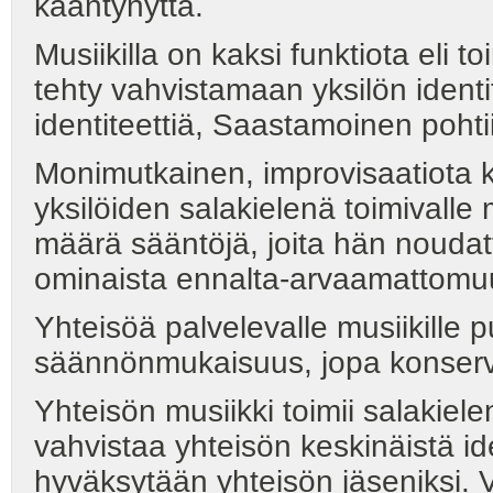
kääntynyttä.
Musiikilla on kaksi funktiota eli t
tehty vahvistamaan yksilön identit
identiteettiä, Saastamoinen pohtii
Monimutkainen, improvisaatiota k
yksilöiden salakielenä toimivalle m
määrä sääntöjä, joita hän noudatt
ominaista ennalta-arvaamattomu
Yhteisöä palvelevalle musiikille p
säännönmukaisuus, jopa konserva
Yhteisön musiikki toimii salakiele
vahvistaa yhteisön keskinäistä ide
hyväksytään yhteisön jäseniksi. V