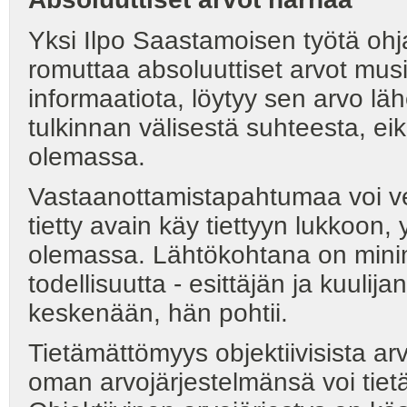
Yksi Ilpo Saastamoisen työtä ohj
romuttaa absoluuttiset arvot musi
informaatiota, löytyy sen arvo lä
tulkinnan välisestä suhteesta, eikä
olemassa.
Vastaanottamistapahtumaa voi ve
tietty avain käy tiettyyn lukkoon, 
olemassa. Lähtökohtana on minim
todellisuutta - esittäjän ja kuulij
keskenään, hän pohtii
Tietämättömyys objektiivisista ar
oman arvojärjestelmänsä voi tiet