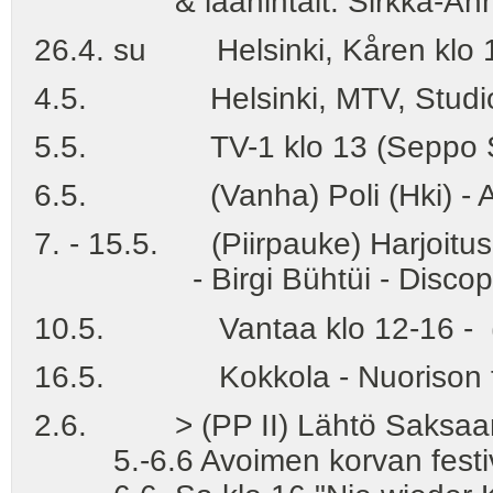
& läänintait. Sirkka-Annel
26.4. su Helsinki, Kåren klo 14
4.5. Helsinki, MTV, Studio M1
5.5. TV-1 klo 13 (Seppo S
6.5. (Vanha) Poli (Hki) - Am
7. - 15.5. (Piirpauke) Harjoitus-
- Birgi Bühtüi - Discop
10.5. Vantaa klo 12-16 - (P
16.5. Kokkola - Nuorison tai
2.6. > (PP II) Lähtö Saksaan 
5.-6.6 Avoimen korvan festivaa