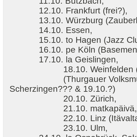
11.10. Butzbach,
12.10. Frankfurt (frei?),
13.10. Würzburg (Zauberb
14.10. Essen,
15.10. to Hagen (Jazz Clu
16.10. pe Köln (Basement
17.10. la Geislingen,
18.10. Weinfelden (Sve
(Thurgauer Volksmusik-Tr
Scherzingen??? & 19.10.?)
20.10. Zürich,
21.10. matkapäivä
22.10. Linz (Itävalta
23.10. Ulm,