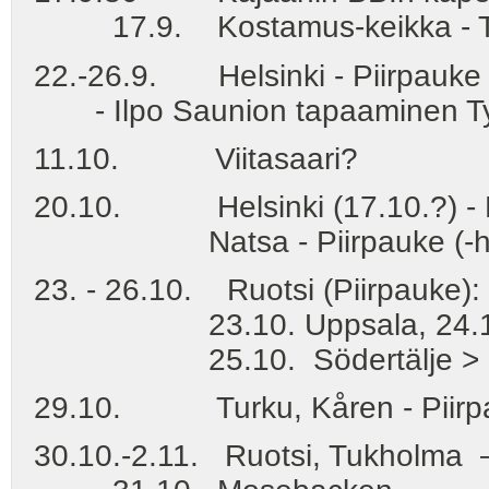
17.9. Kostamus-keikka - TSL (
22.-26.9. Helsinki - Piirpauke (
- Ilpo Saunion tapaaminen Työv
11.10. Viitasaari?
20.10. Helsinki (17.10.?) - Ko
Natsa - Piirpauke (-harj.)
23. - 26.10. Ruotsi (Piirpauke):
23.10. Uppsala, 24.10. T
25.10. Södertälje > 26.
29.10. Turku, Kåren - Piirp
30.10.-2.11. Ruotsi, Tukholma –