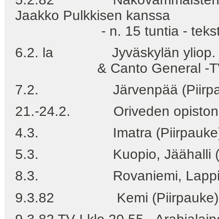
Jaakko Pulkkisen kanssa
- n. 15 tuntia - tekstit l
6.2. la Jyväskylän yliop. juhl
& Canto General -TV-esitys
7.2. Järvenpää (Piirpa
21.-24.2. Oriveden opiston ku
4.3. Imatra (Piirpauke
5.3. Kuopio, Jäähalli (Pi
8.3. Rovaniemi, Lappia-tal
9.3.82 Kemi (Piirpauke)