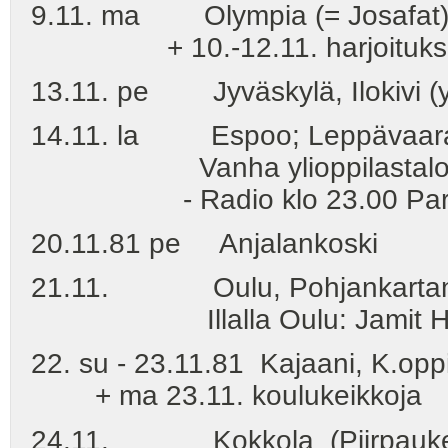
9.11. ma Olympia (= Josafat), H
+ 10.-12.11. harjoitukset (
13.11. pe Jyväskylä, Ilokivi (y
14.11. la Espoo; Leppävaaran
Vanha ylioppilastalo klo 21.
- Radio klo 23.00 Paroni j
20.11.81 pe Anjalankoski
21.11. Oulu, Pohjankartano,
Illalla Oulu: Jamit Haa
22. su - 23.11.81 Kajaani, K.oppi
+ ma 23.11. koulukeikkoja
24.11. Kokkola (Piirpauk