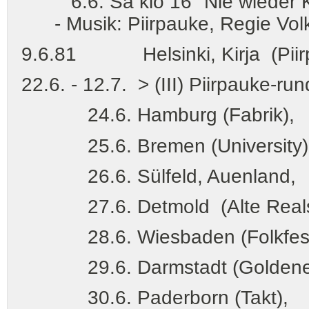
6.6. Sa klo 16 "Nie wieder Krie
- Musik: Piirpauke, Regie Volk
9.6.81 Helsinki, Kirja (Piirpau
22.6. - 12.7. > (III) Piirpauke-ru
24.6. Hamburg (Fabrik),
25.6. Bremen (University)
26.6. Sülfeld, Auenland,
27.6. Detmold (Alte Realsc
28.6. Wiesbaden (Folkfestiva
29.6. Darmstadt (Goldene 
30.6. Paderborn (Takt),