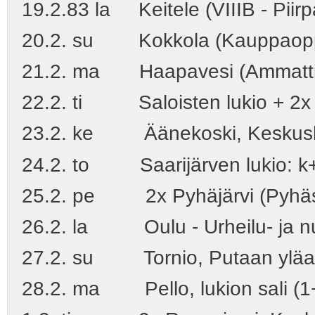
19.2.83 la Keitele (VIIIB - Piirp
20.2. su Kokkola (Kauppaoppila
21.2. ma Haapavesi (Ammatti
22.2. ti Saloisten lukio + 2x R
23.2. ke Äänekoski, Keskusk
24.2. to Saarijärven lukio: k+i
25.2. pe 2x Pyhäjärvi (Pyhäsa
26.2. la Oulu - Urheilu- ja nu
27.2. su Tornio, Putaan yläa
28.2. ma Pello, lukion sali (1