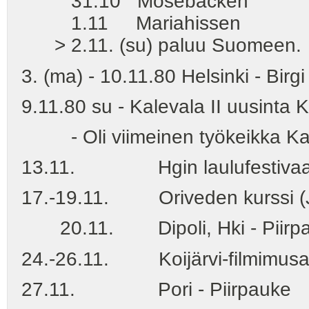
31.10 Mosebacken
1.11 Mariahissen
> 2.11. (su) paluu Suomeen.
3. (ma) - 10.11.80 Helsinki - Birg
9.11.80 su - Kalevala II uusinta
- Oli viimeinen työkeikka Kaja
13.11. Hgin laulufestivaali -
17.-19.11. Oriveden kurssi (J
20.11. Dipoli, Hki - Piirp
24.-26.11. Koijärvi-filmimusan
27.11. Pori - Piirpauke