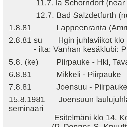
11.7. la Schorndorf (near Stu
12.7. Bad Salzdetfurth (near
1.8.81 Lappeenranta (Ammattik
2.8.81 su Hgin juhlaviikot klo 1
- ilta: Vanhan kesäklubi: Pii
5.8. (ke) Piirpauke - Hki, Tava
6.8.81 Mikkeli - Piirpauke
7.8.81 Joensuu - Piirpauke - 
15.8.1981 Joensuun laulujuhlat:
seminaari
Esitelmäni klo 14. Korkeak
(P. Donner, S. Knuuttila, A.