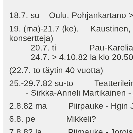
18.7. su Oulu, Pohjankartano > K
19. (ma)-21.7 (ke). Kaustinen, U
konsertteja)
20.7. ti Pau-Karelia - ra
24.7. > 4.10.82 la klo 20.50 TV
(22.7. to täytin 40 vuotta)
25.-29.7.82 su-to Teatterileiri
- Sirkka-Anneli Martikainen - 
2.8.82 ma Piirpauke - Hgin J-v
6.8. pe Mikkeli?
7.8.82 la Piirpauke - Joroiste