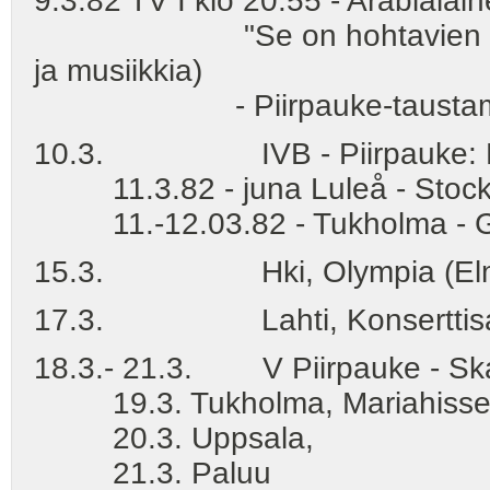
9.3.82 TV I klo 20.55 - Arabialain
"Se on hohtavien helmien 
ja musiikkia)
- Piirpauke-taustamus
10.3. IVB - Piirpauke: Lule
11.3.82 - juna Luleå - Stock
11.-12.03.82 - Tukholma - Gö
15.3. Hki, Olympia (El
17.3. Lahti, Konserttisali
18.3.- 21.3. V Piirpauke - Ska
19.3. Tukholma, Mariahisse
20.3. Uppsala,
21.3. Paluu