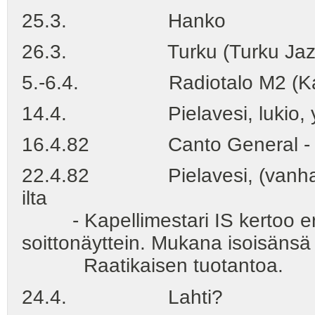
25.3. Hanko
26.3. Turku (Turku Jazz -
5.-6.4. Radiotalo M2 (Kal
14.4. Pielavesi, lukio, yl
16.4.82 Canto General - T
22.4.82 Pielavesi, (vanhainkot
ilta
- Kapellimestari IS kertoo er
soittonäyttein. Mukana isoisänsä
Raatikaisen tuotantoa.
24.4. Lahti?