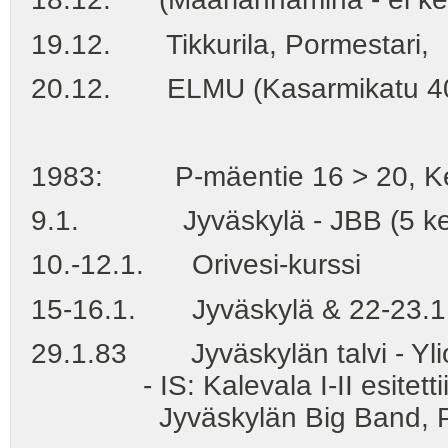
19.12. Tikkurila, Pormestari,
20.12. ELMU (Kasarmikatu 40, H
1983: P-mäentie 16 > 20, Keite
9.1. Jyväskylä - JBB (5 ke
10.-12.1. Orivesi-kurssi
15-16.1. Jyväskylä & 22-23.1.
29.1.83 Jyväskylän talvi - Yliop
- IS: Kalevala I-II esitettiin
Jyväskylän Big Band, Pentti L