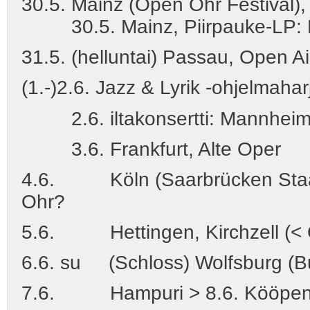
30.5. Mainz (Open Ohr Festival),
30.5. Mainz, Piirpauke-LP: Ni
31.5. (helluntai) Passau, Open Air
(1.-)2.6. Jazz & Lyrik -ohjelmahar
2.6. iltakonsertti: Mannhei
3.6. Frankfurt, Alte Oper
4.6. Köln (Saarbrücken Staat
Ohr?
5.6. Hettingen, Kirchzell (< O
6.6. su (Schloss) Wolfsburg (B
7.6. Hampuri > 8.6. Kööpen