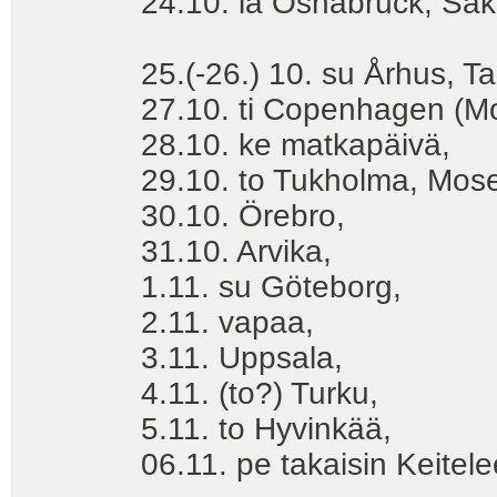
24.10. la Osnabrück, Saksa (
25.(-26.) 10. su Århus, Ta
27.10. ti Copenhagen (Mon
28.10. ke matkapäivä,
29.10. to Tukholma, Mose
30.10. Örebro,
31.10. Arvika,
1.11. su Göteborg,
2.11. vapaa,
3.11. Uppsala,
4.11. (to?) Turku,
5.11. to Hyvinkää,
06.11. pe takaisin Keitelee