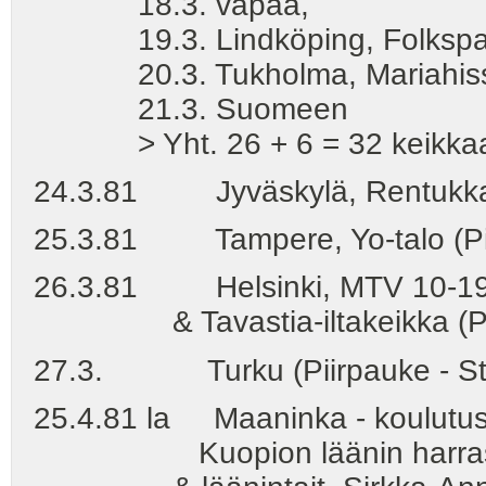
18.3. vapaa,
19.3. Lindköping, Folkspa
20.3. Tukholma, Mariahiss
21.3. Suomeen
> Yht. 26 + 6 = 32 keikka
24.3.81 Jyväskylä, Rentukka 
25.3.81 Tampere, Yo-talo (Pi
26.3.81 Helsinki, MTV 10-19
& Tavastia-iltakeikka (Pii
27.3. Turku (Piirpauke - St
25.4.81 la Maaninka - koulutust
Kuopion läänin harrastaja