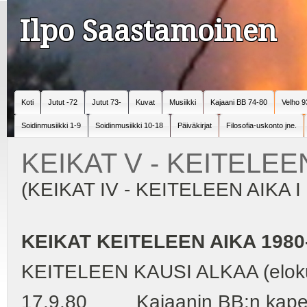
Ilpo Saastamoinen
Koti
Jutut -72
Jutut 73-
Kuvat
Musiikki
Kajaani BB 74-80
Velho 9
Soidinmusiikki 1-9
Soidinmusiikki 10-18
Päiväkirjat
Filosofia-uskonto jne.
KEIKAT V - KEITELEEN
(KEIKAT IV - KEITELEEN AIKA I
KEIKAT KEITELEEN AIKA 1980
KEITELEEN KAUSI ALKAA (eloku
17.9.80 Kajaanin BB:n kapellim