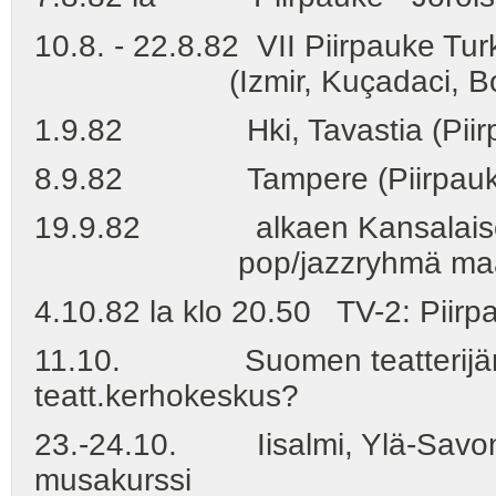
10.8. - 22.8.82 VII Piirpauke Tur
(Izmir, Kuçadaci, Bo
1.9.82 Hki, Tavastia (Piir
8.9.82 Tampere (Piirpauk
19.9.82 alkaen Kansalaisopis
pop/jazzryhmä maanantai
4.10.82 la klo 20.50 TV-2: Piirpa
11.10. Suomen teatterijärj. k
teatt.kerhokeskus?
23.-24.10. Iisalmi, Ylä-Savon 
musakurssi