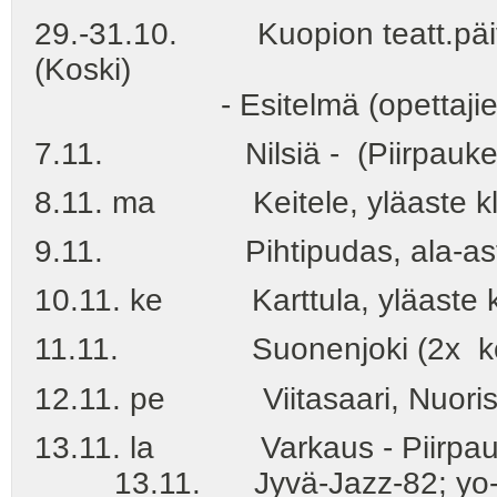
29.-31.10. Kuopion teatt.päivät 
(Koski)
- Esitelmä (opettajien tea
7.11. Nilsiä - (Piirpauke-k
8.11. ma Keitele, yläaste klo 
9.11. Pihtipudas, ala-aste (
10.11. ke Karttula, yläaste klo
11.11. Suonenjoki (2x kouluk
12.11. pe Viitasaari, Nuorisota
13.11. la Varkaus - Piirpauk
13.11. Jyvä-Jazz-82; yo-tal