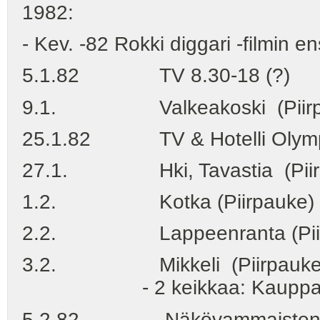
1982:
- Kev. -82 Rokki diggari -filmin ens
5.1.82 TV 8.30-18 (?)
9.1. Valkeakoski (Piirp
25.1.82 TV & Hotelli Olympia
27.1. Hki, Tavastia (Piir
1.2. Kotka (Piirpauke)
2.2. Lappeenranta (Piir
3.2. Mikkeli (Piirpauke; Sa
- 2 keikkaa: Kauppaopist
5.2.82 Näkövammaisten kaset