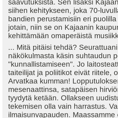
saavutuksista. Sen lisäksi Kajaa
siihen kehitykseen, joka 70-luvull
bandien perustamisiin eri puolil
jotain, niin se on Kajaanin kaupun
kehittämään omaperäistä musiikkip
... Mitä pitäisi tehdä? Seuratt
näkökulmasta käsin suhtaudun pe
"kunnallistamiseen". Jo laitosteatt
taiteilijat ja poliitikot eivät riite
Arvatkaa kumman! Lopputuloksena
mesenaattinsa, satapäisen hirviön
tyydytä ketään. Ollakseen uudistu
tekemisen olla vain harrastus. Vai
ilmaisunvapauden. Maassamme e