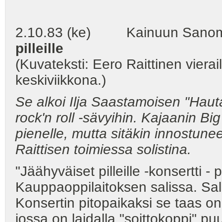
2.10.83 (ke) Kainuun Sanomat
pilleille
(Kuvateksti: Eero Raittinen vierai
keskiviikkona.)
Se alkoi Ilja Saastamoisen "Hautaj
rock'n
roll -sävyihin. Kajaanin Big
pienelle, mutta sitäkin innostun
Raittisen toimiessa solistina.
"Jäähyväiset pilleille -konsertti - 
Kauppaoppilaitoksen salissa. Sali 
Konsertin pitopaikaksi se taas on
jossa on laidalla "soittokoppi" pu