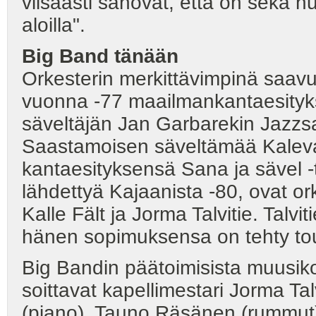
viisaasti sanovat, että on sekä 
aloilla".
Big Band tänään
Orkesterin merkittävimpinä saav
vuonna -77 maailmankantaesityk
säveltäjän Jan Garbarekin Jazzsa
Saastamoisen säveltämää Kaleval
kantaesityksensä Sana ja sävel
lähdettyä Kajaanista -80, ovat ork
Kalle Fält ja Jorma Talvitie. Talvit
hänen sopimuksensa on tehty to
Big Bandin päätoimisista muusiko
soittavat kapellimestari Jorma Tal
(piano), Tauno Räsänen (rummut)