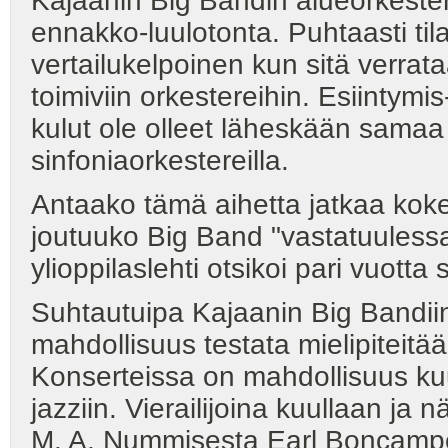
Kajaanin Big Bandin alueorkesterik
ennakko-luulotonta. Puhtaasti tilas
vertailukelpoinen kun sitä verrata
toimiviin orkestereihin. Esiintymis
kulut ole olleet läheskään samaa
sinfoniaorkestereilla.
Antaako tämä aihetta jatkaa kok
joutuuko Big Band "vastatuulessa
ylioppilaslehti otsikoi pari vuotta 
Suhtautuipa Kajaanin Big Bandii
mahdollisuus testata mielipiteitä
Konserteissa on mahdollisuus kuu
jazziin. Vierailijoina kuullaan j
M. A. Nummisesta Earl Boncampe