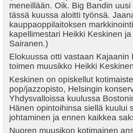
meneillään. Oik. Big Bandin uusi
tässä kuussa aloitti työnsä. Jaa
kauppaoppilaitoksen markkinointi
kapellimestari Heikki Keskinen ja
Sairanen.)
Elokuussa otti vastaan Kajaanin 
toimen muusikko Heikki Keskinen
Keskinen on opiskellut kotimaist
pop/jazzopisto, Helsingin konserv
Yhdysvalloissa kuulussa Bostoni
Hänen opintoihinsa siellä kuului 
johtaminen ja ennen kaikkea saks
Nuoren muusikon kotimainen ansi