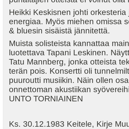
Heikki Keskisnen johti orkesteria j
energiaa. Myös miehen omissa soo
& bluesin sisäistä jännitettä.
Muista solisteista kannattaa maini
luotettava Tapani Leskinen. Näyttä
Tatu Mannberg, jonka otteista te
terän pois. Konsertti oli tunnelmil
puuroutti musiikin. Näin ollen os
onnettoman akustiikan syövereih
UNTO TORNIAINEN
Ks. 30.12.1983 Keitele, Kirje Muu