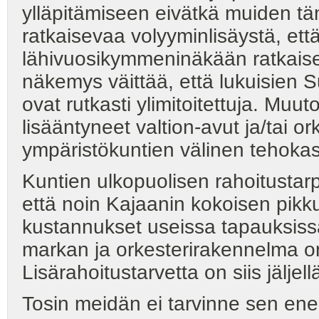
ylläpitämiseen eivätkä muiden tä
ratkaisevaa volyyminlisäystä, ett
lähivuosikymmeninäkään ratkaisev
näkemys väittää, että lukuisien
ovat rutkasti ylimitoitettuja. Muu
lisääntyneet valtion-avut ja/tai 
ympäristökuntien välinen tehokas
Kuntien ulkopuolisen rahoitustar
että noin Kajaanin kokoisen pikk
kustannukset useissa tapauksiss
markan ja orkesterirakennelma on
Lisärahoitustarvetta on siis jäljell
Tosin meidän ei tarvinne sen e