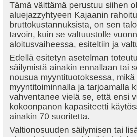
Tämä väittämä perustuu siihen ol
aluejazzyhtyeen Kajaanin rahoit
bruttokustannuksista, on sen talo
tavoin, kuin se valtuustolle vuo
aloitusvaiheessa, esiteltiin ja val
Edellä esitetyn asetelman toteut
säilymistä ainakin ennallaan tai
nousua myyntituotoksessa, mikä 
myyntitoiminnalla ja tarjoamalla k
vahventanee vielä se, että ensi 
kokoonpanon kapasiteetti käytössä
ainakin 70 suoritetta.
Valtionosuuden säilymisen tai lis