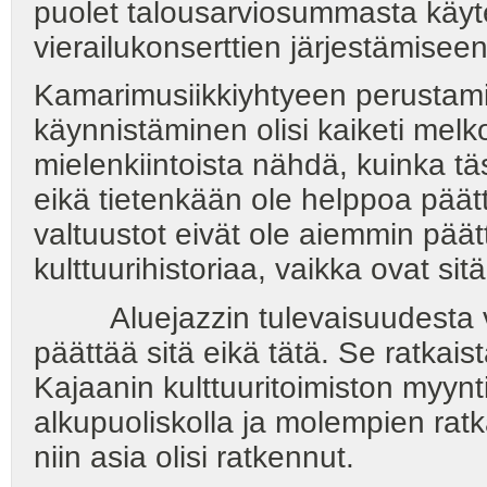
puolet talousarviosummasta käyte
vierailukonserttien järjestämiseen
Kamarimusiikkiyhtyeen perustami
käynnistäminen olisi kaiketi melk
mielenkiintoista nähdä, kuinka tä
eikä tietenkään ole helppoa päät
valtuustot eivät ole aiemmin päätt
kulttuurihistoriaa, vaikka ovat sit
Aluejazzin tulevaisuudesta valt
päättää sitä eikä tätä. Se ratkai
Kajaanin kulttuuritoimiston myynt
alkupuoliskolla ja molempien ratka
niin asia olisi ratkennut.