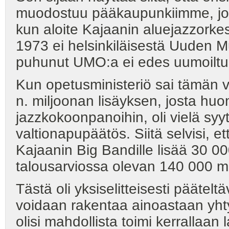
muodostuu pääkaupunkiimme, jonne
kun aloite Kajaanin aluejazzorke
1973 ei helsinkiläisestä Uuden M
puhunut UMO:a ei edes uumoiltu
Kun opetusministeriö sai tämän 
n. miljoonan lisäyksen, josta hu
jazzkokoonpanoihin, oli vielä sy
valtionapupäätös. Siitä selvisi, et
Kajaanin Big Bandille lisää 30 0
talousarviossa olevan 140 000 ma
Tästä oli yksiselitteisesti päätel
voidaan rakentaa ainoastaan yhty
olisi mahdollista toimi kerrallaan