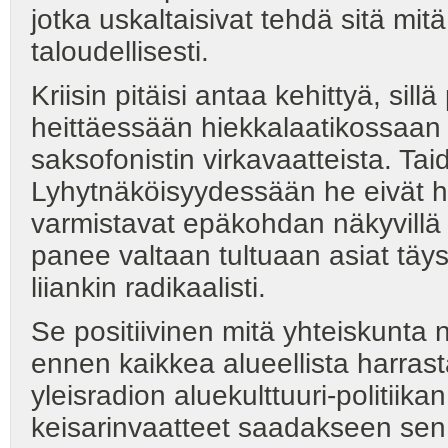
jotka uskaltaisivat tehdä sitä mitä
taloudellisesti.
Kriisin pitäisi antaa kehittyä, sil
heittäessään hiekkalaatikossaan 
saksofonistin virkavaatteista. Tai
Lyhytnäköisyydessään he eivät h
varmistavat epäkohdan näkyvillä 
panee valtaan tultuaan asiat täy
liiankin radikaalisti.
Se positiivinen mitä yhteiskunta 
ennen kaikkea alueellista harrast
yleisradion aluekulttuuri-politiik
keisarinvaatteet saadakseen se