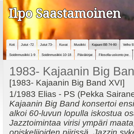
Ilpo Saastamoinen
Koti
Jutut -72
Jutut 73-
Kuvat
Musiikki
Kajaani BB 74-80
Velho 9
Soidinmusiikki 1-9
Soidinmusiikki 10-18
Päiväkirjat
Filosofia-uskonto jne.
1983- Kajaanin Big Ba
[1983- Kajaanin Big Band XVI]
1/1983 Elias - PS (Pekka Sairane
Kajaanin Big Band konsertoi ensi
alkoi 60-luvun lopulla iskostua os
Jazztoimintaa virisi ympäri maat
opiskelijoiden piirissä. Jazzin syk