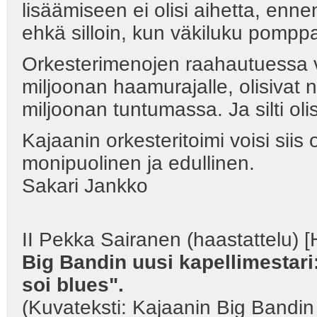
lisäämiseen ei olisi aihetta, enne
ehkä silloin, kun väkiluku pompp
Orkesterimenojen raahautuessa 
miljoonan haamurajalle, olisivat
miljoonan tuntumassa. Ja silti oli
Kajaanin orkesteritoimi voisi siis o
monipuolinen ja edullinen.
Sakari Jankko
II Pekka Sairanen (haastattelu) 
Big Bandin uusi kapellimestar
soi blues".
(Kuvateksti: Kajaanin Big Bandin 