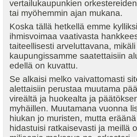
vertailukaupunkien orkestereiden
tai myöhemmin ajan mukana.
Koska tällä hetkellä emme kylliksi
ihmisvoimaa vaativasta hankkeesta,
taiteellisesti arveluttavana, mikä
kaupungissamme saatettaisiin alu
edellä on kuvattu.
Se alkaisi melko vaivattomasti sit
alettaisiin perustaa muutama pääto
vireältä ja huokealta ja päätökse
myhäillen. Muutamana vuonna lisä
hiukan jo muristen, mutta eräänä
hidastuisi ratkaisevasti ja meillä 