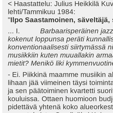
< Haastattelu: Julius Heikkilä K
lehti/Tammikuu 1984:
"
Ilpo Saastamoinen, säveltäjä, s
... I.
Barbaarisperäinen jazzin 
kokenut loppunsa peräti kunnallis
konventionaalisesti siirtymässä n
musiikkiin kuten muuallakin arm
mietit? Menikö liki kymmenvuotine
- Ei. Piikkinä maamme musiikin al
lihaan jää viimeinen täysi toimin
ja sen päätoiminen kvartetti suori
kouluissa. Ottaen huomioon budje
pidettävä yhtenä koko alueorkest