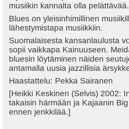
musiikin kannalta olla pelättävää.
Blues on yleisinhimillinen musiik
lähestymistapa musiikkiin.
Suomalaisesta kansanlaulusta voi
sopii vaikkapa Kainuuseen. Meid
bluesin löytäminen näiden seutuj
antamalla uusia jazzillisia ärsykke
Haastattelu: Pekka Sairanen
[Heikki Keskinen (Selvis) 2002: I
takaisin härmään ja Kajaanin Big ba
ennen jenkkilää.]