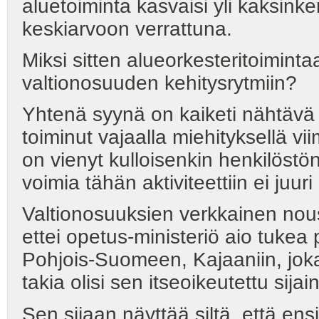
aluetoiminta kasvaisi yli kaksink
keskiarvoon verrattuna.
Miksi sitten alueorkesteritoimint
valtionosuuden kehitysrytmiin?
Yhtenä syynä on kaiketi nähtävä 
toiminut vajaalla miehityksellä vi
on vienyt kulloisenkin henkilöstö
voimia tähän aktiviteettiin ei juuri 
Valtionosuuksien verkkainen nou
ettei opetus-ministeriö aio tuke
Pohjois-Suomeen, Kajaaniin, jok
takia olisi sen itseoikeutettu sijai
Sen sijaan näyttää siltä, että e