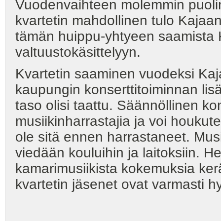
Vuodenvaihteen molemmin puolin 
kvartetin mahdollinen tulo Kajaani
tämän huippu-yhtyeen saamista 
valtuustokäsittelyyn.
Kvartetin saaminen vuodeksi Kajaa
kaupungin konserttitoiminnan lis
taso olisi taattu. Säännöllinen ko
musiikinharrastajia ja voi houkutel
ole sitä ennen harrastaneet. Musi
viedään kouluihin ja laitoksiin. H
kamarimusiikista kokemuksia ke
kvartetin jäsenet ovat varmasti h