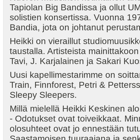
Tapiolan Big Bandissa ja ollut UM
solistien konsertissa. Vuonna 19
Bandia, jota on johtanut perustam
Heikki on vieraillut studiomuusikko
taustalla. Artisteista mainittakoo
Tavi, J. Karjalainen ja Sakari K
Uusi kapellimestarimme on soitt
Train, Finnforest, Petri & Pette
Sleepy Sleepers.
Millä mielellä Heikki Keskinen al
- Odotukset ovat toiveikkaat. Mi
olosuhteet ovat jo ennestään tutu
Saastamoisen tuuraajana ja senkin 