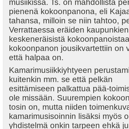
musiikissa. Ts. on mahdollista peru
pienenä kokoonpanona, eli Kajaan
tahansa, milloin se niin tahtoo, 
Verrattaessa eräiden kaupunkien 
keskeneräisistä kokoonpanoistaa
kokoonpanon jousikvartettiin on 
että halpaa on.
Kamarimusiikkiyhtyeen perustam
kuitenkin mm. se että pelkän k
esittämiseen palkattua pää-toim
ole missään. Suurempien kokoonp
tosin on, mutta niiden toimenkuv
kamarimusisoinnin lisäksi myös op
yhdistelmä onkin tarpeen ehkä juu