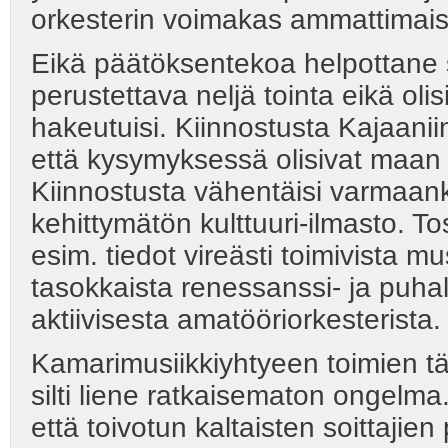
orkesterin voimakas ammattimai
Eikä päätöksentekoa helpottane s
perustettava neljä tointa eikä olis
hakeutuisi. Kiinnostusta Kajaanii
että kysymyksessä olisivat maan
Kiinnostusta vähentäisi varmaan
kehittymätön kulttuuri-ilmasto. T
esim. tiedot vireästi toimivista mu
tasokkaista renessanssi- ja puhall
aktiivisesta amatööriorkesterista.
Kamarimusiikkiyhtyeen toimien tä
silti liene ratkaisematon ongelma.
että toivotun kaltaisten soittajie