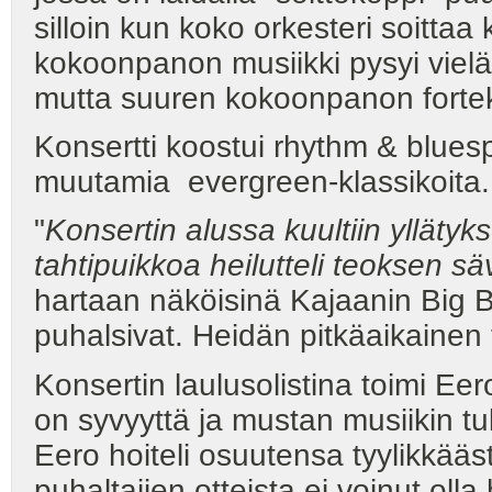
silloin kun koko orkesteri soitta
kokoonpanon musiikki pysyi vielä 
mutta suuren kokoonpanon forte
Konsertti koostui rhythm & bluespit
muutamia evergreen-klassikoita.
"
Konsertin alussa kuultiin yllätyk
tahtipuikkoa heilutteli teoksen s
hartaan näköisinä Kajaanin Big B
puhalsivat. Heidän pitkäaikainen
Konsertin laulusolistina toimi Ee
on syvyyttä ja mustan musiikin t
Eero hoiteli osuutensa tyylikkäästi
puhaltajien otteista ei voinut oll