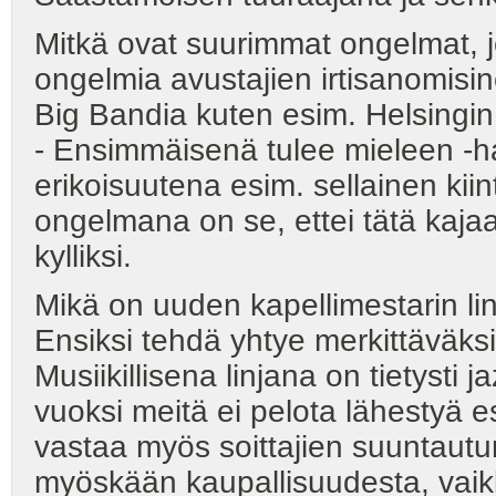
Mitkä ovat suurimmat ongelmat, jo
ongelmia avustajien irtisanomisinee
Big Bandia kuten esim. Helsingin 
- Ensimmäisenä tulee mieleen -har
erikoisuutena esim. sellainen kii
ongelmana on se, ettei tätä kajaa
kylliksi.
Mikä on uuden kapellimestarin li
Ensiksi tehdä yhtye merkittäväksi
Musiikillisena linjana on tietysti
vuoksi meitä ei pelota lähestyä e
vastaa myös soittajien suuntautu
myöskään kaupallisuudesta, vaikk