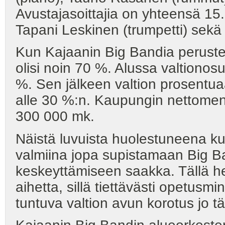
Avustajasoittajia on yhteensä 15.
Tapani Leskinen (trumpetti) sekä
Kun Kajaanin Big Bandia perustett
olisi noin 70 %. Alussa valtiono
%. Sen jälkeen valtion prosentua
alle 30 %:n. Kaupungin nettomeno
300 000 mk.
Näistä luvuista huolestuneena kult
valmiina jopa supistamaan Big Ba
keskeyttämiseen saakka. Tällä het
aihetta, sillä tiettävästi opetusmin
tuntuva valtion avun korotus jo tä