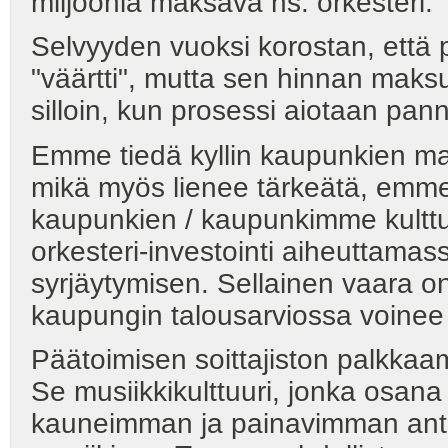
miljoonia maksava ns. orkesteri.
Selvyyden vuoksi korostan, että p
"väärtti", mutta sen hinnan maksu
silloin, kun prosessi aiotaan pann
Emme tiedä kyllin kaupunkien ma
mikä myös lienee tärkeätä, emme lii
kaupunkien / kaupunkimme kulttuur
orkesteri-investointi aiheuttamas
syrjäytymisen. Sellainen vaara o
kaupungin talousarviossa voinee e
Päätoimisen soittajiston palkkaamin
Se musiikkikulttuuri, jonka osan
kauneimman ja painavimman anti