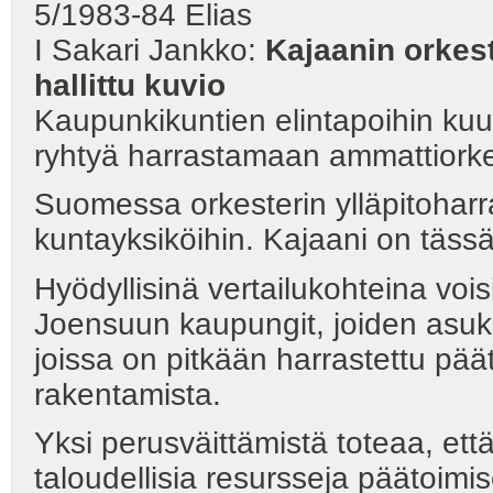
5/1983-84 Elias
I Sakari Jankko:
Kajaanin orkest
hallittu kuvio
Kaupunkikuntien elintapoihin kuu
ryhtyä harrastamaan ammattiorkes
Suomessa orkesterin ylläpitoharr
kuntayksiköihin. Kajaani on tässä
Hyödyllisinä vertailukohteina voi
Joensuun kaupungit, joiden asu
joissa on pitkään harrastettu pä
rakentamista.
Yksi perusväittämistä toteaa, että
taloudellisia resursseja päätoimi