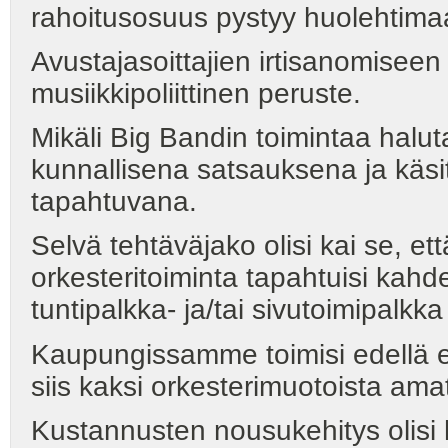
rahoitusosuus pystyy huolehtima
Avustajasoittajien irtisanomiseen 
musiikkipoliittinen peruste.
Mikäli Big Bandin toimintaa halut
kunnallisena satsauksena ja käsit
tapahtuvana.
Selvä tehtäväjako olisi kai se, ett
orkesteritoiminta tapahtuisi kahd
tuntipalkka- ja/tai sivutoimipalkka 
Kaupungissamme toimisi edellä e
siis kaksi orkesterimuotoista am
Kustannusten nousukehitys olisi 