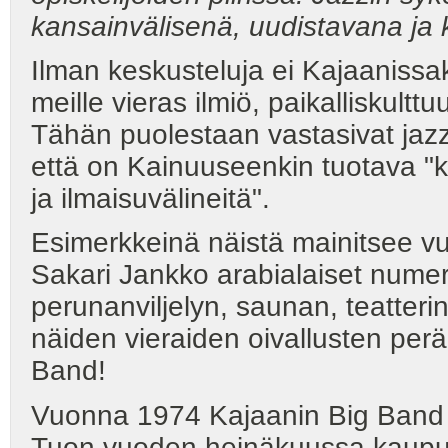
kansainvälisenä, uudistavana ja 
Ilman keskusteluja ei Kajaanissaka
meille vieras ilmiö, paikalliskulttuu
Tähän puolestaan vastasivat jazzi
että on Kainuuseenkin tuotava "k
ja ilmaisuvälineitä".
Esimerkkeinä näistä mainitsee vu
Sakari Jankko arabialaiset numer
perunanviljelyn, saunan, teatteri
näiden vieraiden oivallusten perää
Band!
Vuonna 1974 Kajaanin Big Band o
Tuon vuoden heinäkuussa kaupungi