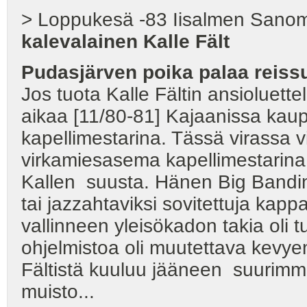
> Loppukesä -83 Iisalmen Sano
kalevalainen Kalle Fält
Pudasjärven poika palaa reissu
Jos tuota Kalle Fältin ansioluette
aikaa [11/80-81] Kajaanissa kau
kapellimestarina. Tässä virassa v
virkamiesasema kapellimestarina 
Kallen suusta. Hänen Big Bandin
tai jazzahtaviksi sovitettuja kapp
vallinneen yleisökadon takia oli t
ohjelmistoa oli muutettava kevye
Fältistä kuuluu jääneen suurimma
muisto...