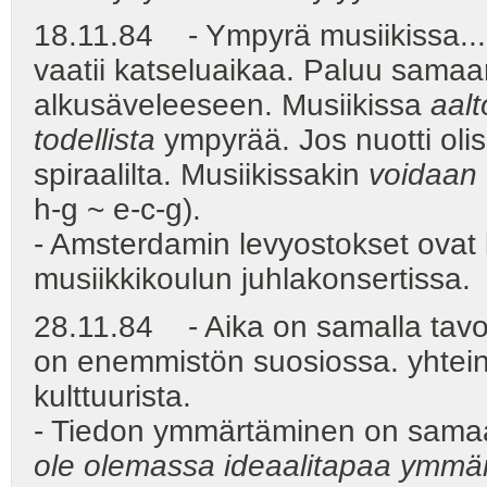
18.11.84 - Ympyrä musiikissa..
vaatii katseluaikaa. Paluu sama
alkusäveleeseen. Musiikissa
aalt
todellista
ympyrää. Jos nuotti olisi
spiraalilta. Musiikissakin
voidaan
h-g ~ e-c-g).
- Amsterdamin levyostokset ovat lo
musiikkikoulun juhlakonsertissa.
28.11.84 - Aika on samalla tavoin
on enemmistön suosiossa. yhtein
kulttuurista.
- Tiedon ymmärtäminen on sama
ole olemassa ideaalitapaa ymmär