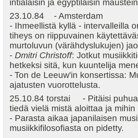
intialaisin ja egyptiläisin maustein
23.10.84 - Amsterdam
- Ihmeellistä kyllä - intervalleilla
tiheys on riippuvainen käytettäväs
murtoluvun (värähdyslukujen) jao
-
Dmitri Christoff
: Jotkut musiikkit
hetkeksi sitä, kun kuuntelija me
- Ton de Leeuw'in konsertissa: Mu
ajatusten vuorottelusta.
25.10.84 torstai - Pitäisi puhu
tiedä vielä mistä aloittaa ja mihin
- Parasta aikaa japanilaisen musi
musiikkifilosofiasta on pidetty.