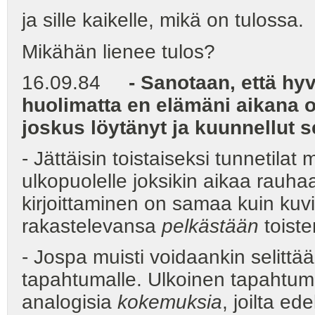
ja sille kaikelle, mikä on tulossa.
Mikähän lienee tulos?
16.09.84
- Sanotaan, että hyv
huolimatta en elämäni aikana ol
joskus löytänyt ja kuunnellut se
- Jättäisin toistaiseksi tunnetilat
ulkopuolelle joksikin aikaa rauha
kirjoittaminen on samaa kuin kuvi
rakastelevansa
pelkästään
toist
- Jospa muisti voidaankin selittä
tapahtumalle. Ulkoinen tapahtum
analogisia
kokemuksia
, joilta ed