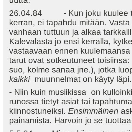
uutta.
26.04.84 - Kun joku kuulee ta
kerran, ei tapahdu mitään. Vasta 
vanhaan tuttuun ja alkaa tarkkail
Kalevalasta jo ensi kerralla, ky
vastaavaan ennen kuulemaansa ta
tarut ovat sotkeutuneet toisiin
suo, kolme sanaa jne.), jotka luo
kaikki
muunnelmat on käyty läpi.
- Niin kuin musiikissa on kulloink
runossa tietyt asiat tai tapahtum
kiinnostuneiksi.
Ensimmäinen
ask
painamista. Harvoin jo se tuottaa