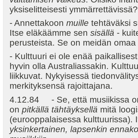
yksiselitteisesti ymmärrettävissä?
- Annettakoon
muille
tehtäväksi s
Itse eläkäämme sen
sisällä
- kuit
perusteista. Se on meidän omaa
- Kulttuuri ei ole enää paikallises
hyvin olla Australiassakin. Kulttuu
liikkuvat. Nykyisessä tiedonväli
merkityksensä rajoittajana.
4.12.84 - Se, että musiikissa on
on
pitkällä tähtäyksellä
mitä loog
(eurooppalaisessa kulttuurissa). 
yksinkertainen, lapsenkin ennak