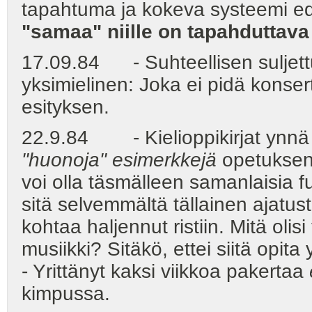
tapahtuma ja kokeva systeemi ed
"samaa" niille on tapahduttava j
17.09.84 - Suhteellisen suljettu
yksimielinen: Joka ei pidä konser
esityksen.
22.9.84 - Kielioppikirjat ynnä 
"huonoja" esimerkkejä
opetuksen 
voi olla täsmälleen samanlaisia f
sitä selvemmältä tällainen ajatus
kohtaa haljennut ristiin. Mitä olis
musiikki? Sitäkö, ettei siitä opit
- Yrittänyt kaksi viikkoa pakertaa
kimpussa.