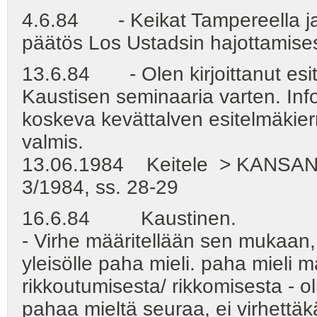
4.6.84 - Keikat Tampereella ja H
päätös Los Ustadsin hajottamises
13.6.84 - Olen kirjoittanut esi
Kaustisen seminaaria varten. Info
koskeva kevättalven esitelmäkierr
valmis.
13.06.1984 Keitele > KANSAN
3/1984, ss. 28-29
16.6.84 Kaustinen.
- Virhe määritellään sen mukaan, t
yleisölle paha mieli. paha mieli 
rikkoutumisesta/ rikkomisesta - ol
pahaa mieltä seuraa, ei virhettäk