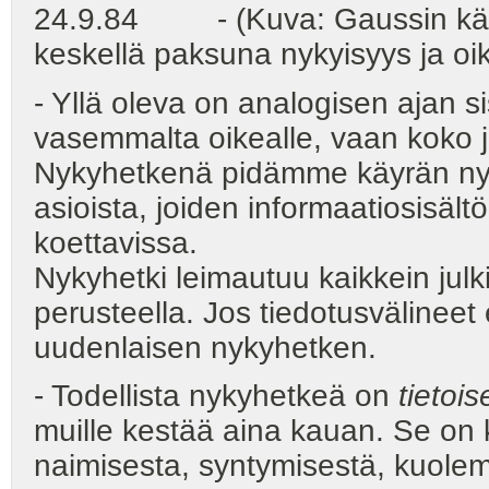
24.9.84 - (Kuva: Gaussin käyr
keskellä paksuna nykyisyys ja oik
- Yllä oleva on analogisen ajan 
vasemmalta oikealle, vaan koko j
Nykyhetkenä pidämme käyrän nyky
asioista, joiden informaatiosisäl
koettavissa.
Nykyhetki leimautuu kaikkein jul
perusteella. Jos tiedotusvälineet e
uudenlaisen nykyhetken.
- Todellista nykyhetkeä on
tietoi
muille kestää aina kauan. Se on k
naimisesta, syntymisestä, kuolemis