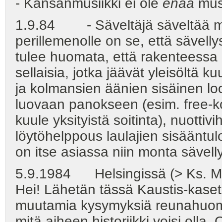
- Kansanmusiikki ei ole
enää
musi
1.9.84 - Säveltäjä säveltää 
perillemenolle on se, että sävellys
tulee huomata, että rakenteessa o
sellaisia, jotka jäävät yleisöltä k
ja kolmansien äänien sisäinen lo
luovaan panokseen (esim. free-ko
kuule yksityistä soitinta), nuotti
löytöhelppous laulajien sisääntul
on itse asiassa niin monta sävellys
5.9.1984 Helsingissä (> Ks. M
Hei! Lähetän tässä Kaustis-kasetin
muutamia kysymyksiä reunahuoma
mitä aiheen historiikki voisi olla