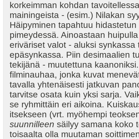
korkeimman kohdan tavoitellessa
mainingeista - (esim.) Nilakan s
Häipyminen tapahtuu hidastetun 
pimeydessä. Ainoastaan huipulla -
eriväriset valot - aluksi synkassa
epäsynkassa. Piin desimaalien tul
tekijänä - muutettuna kaanoniks
filminauhaa, jonka kuvat menevä
tavalla yhtenäisesti jatkuvan pan
tarvitse osata kuin yksi sarja. V
se ryhmittäin eri aikoina. Kuiskau
itsekseen (vrt. myöhempi teokseni 
suunnilleen
säilyy samana koko t
toisaalta olla muutaman soittime