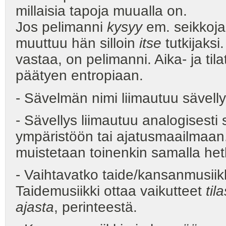
millaisia tapoja muualla on.
Jos pelimanni
kysyy
em. seikkoja 
muuttuu hän silloin
itse
tutkijaksi
vastaa, on pelimanni. Aika- ja t
päätyen entropiaan.
- Sävelmän nimi liimautuu sävell
- Sävellys liimautuu analogisesti
ympäristöön tai ajatusmaailmaan
muistetaan toinenkin samalla het
- Vaihtavatko taide/kansanmusiikk
Taidemusiikki ottaa vaikutteet
til
ajasta
, perinteestä.