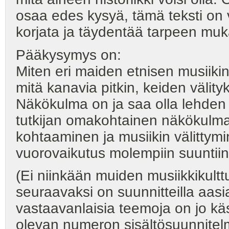
osaa edes kysyä, tämä teksti on v
korjata ja täydentää tarpeen mu
Pääkysymys on:
Miten eri maiden etnisen musiikin
mitä kanavia pitkin, keiden välityk
Näkökulma on ja saa olla lehden
tutkijan omakohtainen näkökulma
kohtaaminen ja musiikin välittymin
vuorovaikutus molempiin suuntiin
(Ei niinkään muiden musiikkikulttu
seuraavaksi on suunnitteilla aas
vastaavanlaisia teemoja on jo käs
olevan numeron sisältösuunnitelma