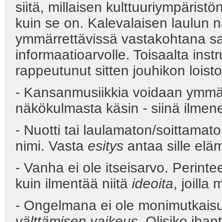
siitä, millaisen kulttuuriympäristö
kuin se on. Kalevalaisen laulun 
ymmärrettävissä vastakohtana san
informaatioarvolle. Toisaalta inst
rappeutunut sitten jouhikon loisto
- Kansanmusiikkia voidaan ymmä
näkökulmasta käsin - siinä ilmene
- Nuotti tai laulamaton/soittama
nimi. Vasta
esitys
antaa sille el
- Vanha ei ole itseisarvo. Perint
kuin ilmentää niitä
ideoita
, joilla
- Ongelmana ei ole monimutkaisu
välttämisen vaikeus
. Olisiko ihan