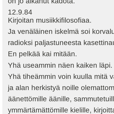
on jo alkanut kadota.
12.9.84
Kirjoitan musiikkifilosofiaa.
Ja venäläinen iskelmä soi korval
radioksi paljastuneesta kasettina
En pelkää kai mitään.
Yhä useammin näen kaiken läpi.
Yhä tiheämmin voin kuulla mitä v
ja alan herkistyä noille olemattomi
äänettömille äänille, sammutetuill
ymmärtämättömille kielille, kirjoit