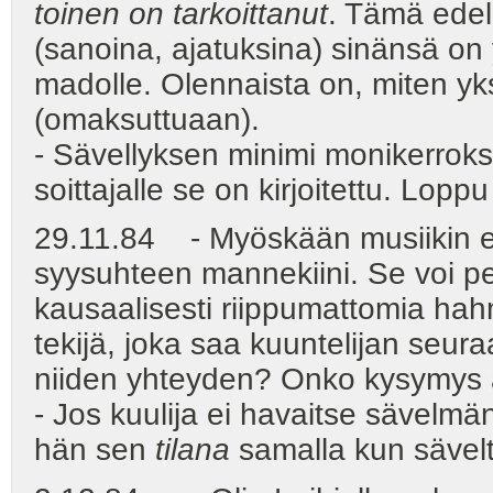
toinen on tarkoittanut
. Tämä edell
(sanoina, ajatuksina) sinänsä on 
madolle. Olennaista on, miten yk
(omaksuttuaan).
- Sävellyksen minimi monikerroks
soittajalle se on kirjoitettu. Lopp
29.11.84 - Myöskään musiikin ei v
syysuhteen mannekiini. Se voi per
kausaalisesti riippumattomia hahm
tekijä, joka saa kuuntelijan seu
niiden yhteyden? Onko kysymys a
- Jos kuulija ei havaitse sävelmä
hän sen
tilana
samalla kun sävel