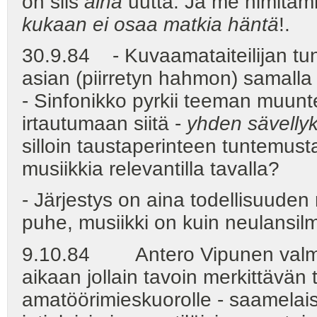
on siis
aina
uutta. Ja me nimitämm
kukaan ei osaa matkia häntä
!.
30.9.84 - Kuvaamataiteilijan tunt
asian (piirretyn hahmon) samalla 
- Sinfonikko pyrkii teeman muunt
irtautumaan siitä -
yhden sävelly
silloin taustaperinteen tuntemu
musiikkia relevantilla tavalla?
- Järjestys on aina todellisuuden 
puhe, musiikki on kuin neulansilm
9.10.84 Antero Vipunen valmist
aikaan jollain tavoin merkittävän
amatöörimieskuorolle - saamelaisin