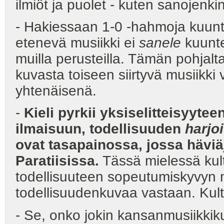
ilmiöt ja puolet - kuten sanojenk
- Hakiessaan 1-0 -hahmoja kuunte
etenevä musiikki ei
sanele
kuunte
muilla perusteilla. Tämän pohjalta
kuvasta toiseen siirtyvä musiikki
yhtenäisenä.
-
Kieli pyrkii yksiselitteisyytee
ilmaisuun, todellisuuden
harjo
ovat tasapainossa, jossa häviä
Paratiisissa.
Tässä mielessä kult
todellisuuteen sopeutumiskyvyn mi
todellisuudenkuvaa vastaan. Kultt
- Se, onko jokin kansanmusiikkikul