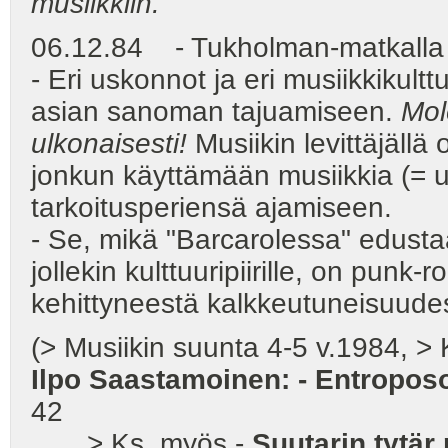
musiikkiin.
06.12.84 - Tukholman-matkalla 
- Eri uskonnot ja eri musiikkikult
asian sanoman tajuamiseen.
Mol
ulkonaisesti!
Musiikin levittäjällä
jonkun käyttämään musiikkia (= 
tarkoitusperiensä ajamiseen.
- Se, mikä "Barcarolessa" edustaa
jollekin kulttuuripiirille, on punk
kehittyneestä kalkkeutuneisuude
(> Musiikin suunta 4-5 v.1984, > K
Ilpo Saastamoinen: - Entroposof
42
> Ks. myös -
Suutarin tytär