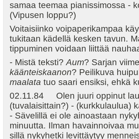
samaa teemaa pianissimossa - k
(Vipusen loppu?)
Voitaisiinko voipaperikampaa k
tukitaan kädellä kesken tavun. Ma
tippuminen voidaan liittää nauh
- Mistä teksti?
Aum
? Sarjan viime
käänteiskaanon
? Peilikuva huipu
maalata
tuo saari ensiksi, ehkä k
02.11.84 Olen juuri oppinut lau
(tuvalaisittain?) - (kurkkulaulua)
- Sävelillä ei ole ainoastaan nyk
minuutta. Ilman havainnoivaa muis
sillä nykyhetki levittäytyy menne