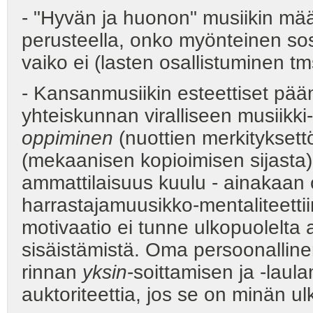
- "Hyvän ja huonon" musiikin mää
perusteella, onko myönteinen sos
vaiko ei (lasten osallistuminen tm
- Kansanmusiikin esteettiset pääm
yhteiskunnan viralliseen musiikki-
oppiminen
(nuottien merkitykset
(mekaanisen kopioimisen sijasta
ammattilaisuus kuulu - ainakaan 
harrastajamuusikko-mentaliteettiin
motivaatio ei tunne ulkopuolelta 
sisäistämistä. Oma persoonalline
rinnan
yksin
-soittamisen ja -laul
auktoriteettia, jos se on minän ul