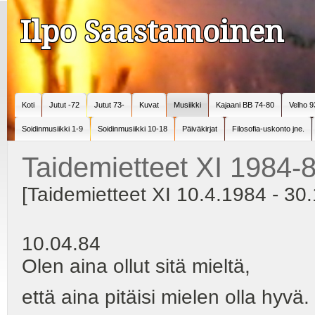
Ilpo Saastamoinen
Koti
Jutut -72
Jutut 73-
Kuvat
Musiikki
Kajaani BB 74-80
Velho 9
Soidinmusiikki 1-9
Soidinmusiikki 10-18
Päiväkirjat
Filosofia-uskonto jne.
Taidemietteet XI 1984-
[Taidemietteet XI 10.4.1984 - 30
10.04.84
Olen aina ollut sitä mieltä,
että aina pitäisi mielen olla hyvä.