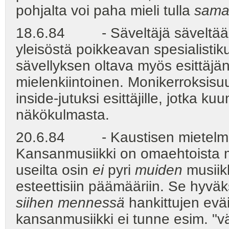
pohjalta voi paha mieli tulla
saman
18.6.84 - Säveltäjä säveltä
yleisöstä poikkeavan spesialisti
sävellyksen oltava myös esittäjän
mielenkiintoinen. Monikerroksisuu
inside-jutuksi esittäjille, jotka k
näkökulmasta.
20.6.84 - Kaustisen mietelmi
Kansanmusiikki on omaehtoista musi
useilta osin
ei
pyri
muiden
musiikk
esteettisiin päämääriin. Se hyväk
siihen mennessä
hankittujen evä
kansanmusiikki ei tunne esim. "vä