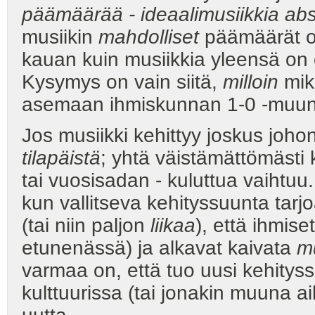
päämäärää - ideaalimusiikkia abso
musiikin
mahdolliset
päämäärät ov
kauan kuin musiikkia yleensä on 
Kysymys on vain siitä,
milloin
mik
asemaan ihmiskunnan 1-0 -muunt
Jos musiikki kehittyy joskus joho
tilapäistä
; yhtä väistämättömästi
tai vuosisadan - kuluttua vaihtuu
kun vallitseva kehityssuunta tarj
(tai niin paljon
liikaa
), että ihmise
etunenässä) ja alkavat kaivata
m
varmaa on, että tuo uusi kehity
kulttuurissa (tai jonakin muuna a