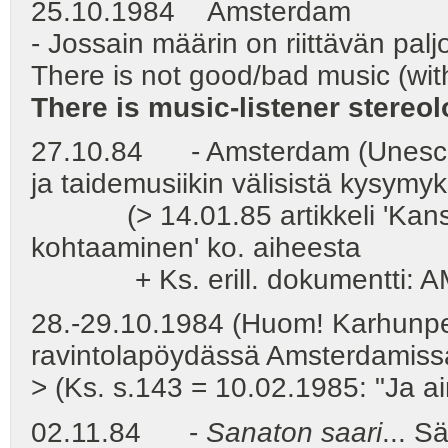
25.10.1984 Amsterdam
- Jossain määrin on riittävän palj
There is not good/bad music (wit
There is music-listener stereolo
27.10.84 - Amsterdam (Unescon
ja taidemusiikin välisistä kysymyk
(> 14.01.85 artikkeli 'Kansan
kohtaaminen' ko. aiheesta
+ Ks. erill. dokumentti: 
28.-29.10.1984 (Huom! Karhunpeij
ravintolapöydässä Amsterdamiss
> (Ks. s.143 = 10.02.1985: "Ja ain
02.11.84 -
Sanaton saari
... S