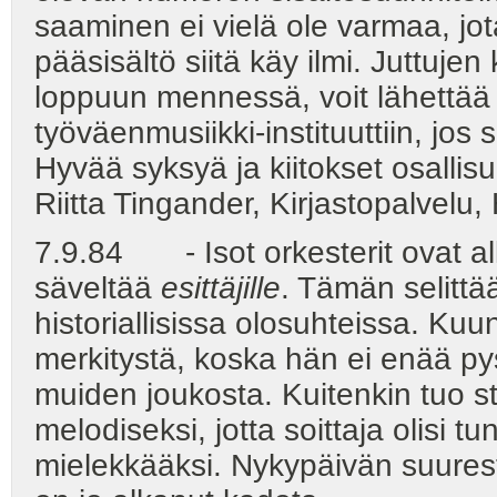
saaminen ei vielä ole varmaa, jota
pääsisältö siitä käy ilmi. Juttujen
loppuun mennessä, voit lähettää ne
työväenmusiikki-instituuttiin, jos
Hyvää syksyä ja kiitokset osalli
Riitta Tingander, Kirjastopalvelu, 
7.9.84 - Isot orkesterit ovat al
säveltää
esittäjille
. Tämän selittä
historiallisissa olosuhteissa. Kuunt
merkitystä, koska hän ei enää py
muiden joukosta. Kuitenkin tuo s
melodiseksi, jotta soittaja olisi
mielekkääksi. Nykypäivän suurest