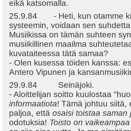
eikä katsomalla.
25.9.84 - Heti, kun otamme ki
systeemin, voidaan sen suhdetta
Musiikissa on tämän suhteen sy
musiikillinen maailma suhteutet
kuvataiteessa tätä samaa?
- Olen kusessa töiden kanssa: est
Antero Vipunen ja kansanmusiikin
29.9.84 Seinäjoki.
- Aloittelijan soitto kuulostaa "hu
informaatiota
! Tämä johtuu siitä, e
paljoa, että
osaisi toistaa saman 
odotuksia!
Toisto on vaikeampaa