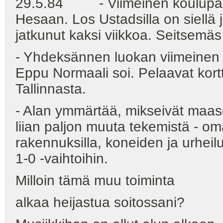
29.5.84 - Viimeinen koulupäi
Hesaan. Los Ustadsilla on siellä 
jatkunut kaksi viikkoa. Seitsemä
- Yhdeksännen luokan viimeinen m
Eppu Normaali soi. Pelaavat kortt
Tallinnasta.
- Alan ymmärtää, mikseivät maase
liian paljon muuta tekemistä - om
rakennuksilla, koneiden ja urheil
1-0 -vaihtoihin.
Milloin tämä muu toiminta
alkaa heijastua soitossani?