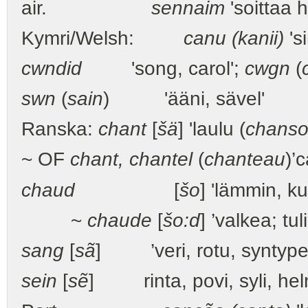
air.
sennaim
'soittaa h
Kymri/Welsh:
canu (kanii)
's
cwndid
'song, carol';
cwgn
(
swn
(
sain
) 'ääni, sävel'
Ranska:
chant
[
šä
] 'laulu (
chans
~ OF
chant, chantel
(
chanteau
)’
chaud
[
šo
] 'lämmin, k
~
chaude
[
šo:d
] ’valkea; tul
sang
[
sã
] ’veri, rotu, syntype
sein
[
sẽ
] rinta, povi, syli, hel