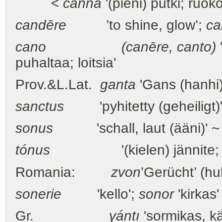
<
canna
'(pieni) putki; ruok
candēre
’to shine, glow’;
ca
cano (canēre, canto)
'
puhaltaa; loitsia'
Prov.&L.Lat.
ganta
'Gans (hanhi)'
sanctus
'pyhitetty (geheiligt)
sonus
'schall, laut (ääni)' ~ a
tónus
'(kielen) jännite; 
Romania:
zvon
’Gerücht’ (h
sonerie
'kello';
sonor
'kirkas'
Gr.
γántı
'sormikas, kä