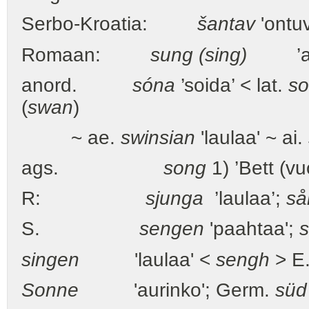
Serbo-Kroatia:
šantav
'ontu
Romaan:
sung (sing)
’aro
anord.
sóna
’soida’ < lat.
so
(
swan
)
~ ae.
swinsian
'laulaa' ~ ai.
ags.
song
1) ’Bett (v
R:
sjunga
’laulaa’;
så
S.
sengen
'paahtaa';
singen
'laulaa' <
sengh
> E
Sonne
'aurinko'; Germ.
süd