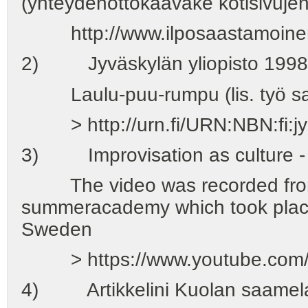
(yhteydenottokaavake kotisivuje
http://www.ilposaastamoinen
2) Jyväskylän yliopisto 1998
Laulu-puu-rumpu (lis. työ saam
> http://urn.fi/URN:NBN:fi:j
3) Improvisation as culture -
The video was recorded from 
summeracademy which took place
Sweden
> https://www.youtube.com
4) Artikkelini Kuolan saamela