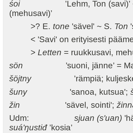
śoi
’Lehm, Ton (savi)’ 
(mehusavi)’
>? E.
tone
'sävel' ~ S.
Ton
'
< 'Savi' on erityisesti päämerk
>
Letten
= ruukkusavi, mehus
sön
’suoni, jänne’ = Ma
šöjtny
’rämpiä; kuljeskel
šuny
'sanoa, kutsua';
žin
'sävel, sointi';
žinn
Udm:
sjuan (
s'uan)
'h
suá'ŋustiđ
’kosia’