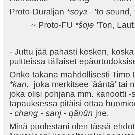
Proto-Duraljan
*soyз -
’to sound, 
~ Proto-FU
*śoje
’Ton, Laut
- Juttu jää pahasti kesken, koska 
puitteissa tällaiset epäortodoksis
Onko takana mahdollisesti Timo 
*kan
, joka merkitsee ’ääntä’ ta
joka olisi pohjana mm. kanootti -
tapauksessa pitäisi ottaa huomio
- chang - sanj - qānūn
jne.
Minä puolestani olen tässä ehdot