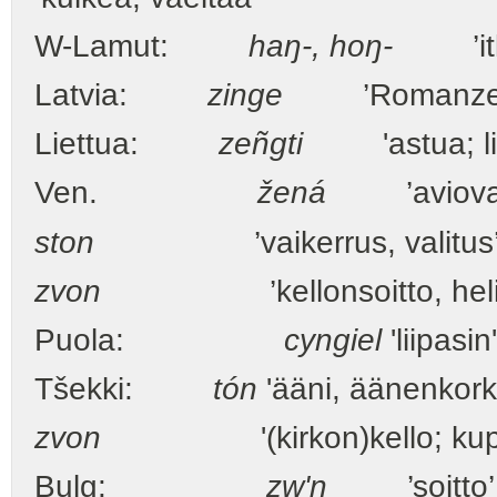
W-Lamut:
haŋ-, hoŋ-
’itke
Latvia:
zinge
’Romanze’ (r
Liettua:
zeñgti
'astua; l
Ven.
žená
’aviovai
ston
’vaikerrus, valitus
zvon
’kellonsoitto, heli
Puola:
cyngiel
'liipasin'
Tšekki:
tón
'ääni, äänenkork
zvon
'(kirkon)kello; kup
Bulg:
zw'n
’soitto’