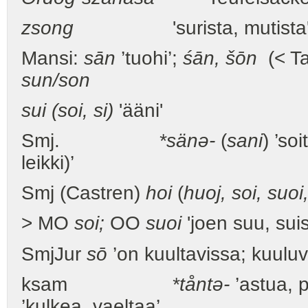
zsong
'surista, mutista
Mansi:
sān
’tuohi’;
śān, šōn
(< Tat
sun/son
sui (soi, si)
'ääni'
Smj.
*sänə-
(
sani
) ’soi
leikki)’
Smj (Castren)
hoi
(
huoj, soi, suoi,
> MO
soi;
OO
suoi
'joen suu, suis
SmjJur
sō
’on kuultavissa; kuuluv
ksam
*tåntə-
’astua, 
’kulkea, vaeltaa’