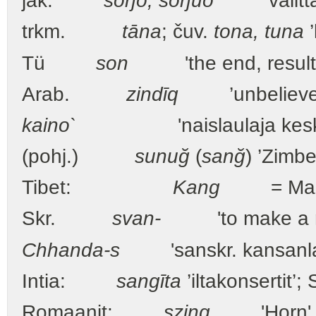
jak.
soŋō, soŋuo
’valittaa k
trkm.
tāna
; čuv.
tona, tuna
’
Tü
son
'the end, result; l
Arab.
zindīq
’unbeliever, f
kaino`
'naislaulaja keskiaj
(pohj.)
sunuğ
(
sanğ
) ’Zimbe
Tibet:
Kang
= Markk
Skr.
svan-
'to make a n
Chhanda-s
'sanskr. kansanlau
Intia:
sangīta
’iltakonsertit’;
Romaanit:
szing
'Horn' ~