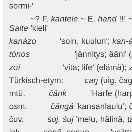
sormi-'
~? F.
kantele
~ E.
hand
!!!
Saite
'kieli'
kanázo
'soin, kuulun';
kan-
tónos
'jännitys; ääni' (
zoí
'vita; life' (elämä);
Türkisch-etym:
caŋ
(uig. čag.
mtü.
čänk
’Harfe (harp
osm.
čängä
’kansanlaulu’; 
čuv.
śoj, śuj
’melu, hälinä, t