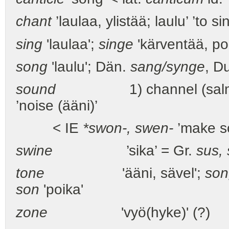
chant
’laulaa, ylistää; laulu’ ’to si
sing
'laulaa';
singe
'kärventää, po
song
'laulu'; Dän.
sang/synge
, D
sound
1) channel (salmi), 2
’noise (ääni)’
< IE
*swon-, swen-
’make s
swine
’sika’ = Gr.
sus,
tone
'ääni, sävel';
son
son
'poika'
zone
'vyö(hyke)' (?)