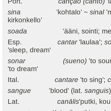
Port.
canção (canto)
'l
sina
’kohtalo’ ~
sinal
’m
kirkonkello’
soada
’ääni, sointi; mel
Esp.
cantar
'laulaa';
s
’sleep, dream'
sonar (sueno)
’to sou
'to dream'
Ital.
cantare
'to sing';
sangue
’blood' (lat.
sanguis
Lat.
canālis
'putki, ko