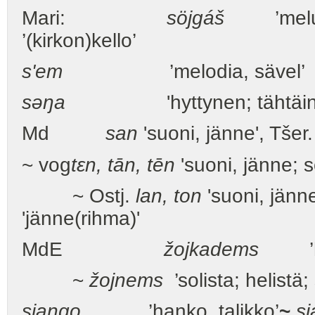
Mari:
söjgáš
’meluta,
’(kirkon)kello’
s'em
’melodia, sävel’
səŋa
'hyttynen; tähtäin
Md
san
'suoni, jänne', Tšer
~ vog
tεn, tān, tēn
'suoni, jänne; so
~ Ostj.
lan, ton
'suoni, jänn
'jänne(rihma)'
MdE
žojkadems
’heli
~
žojnems
’solista; helistä;
sjango
’hanko, talikko’
~
s