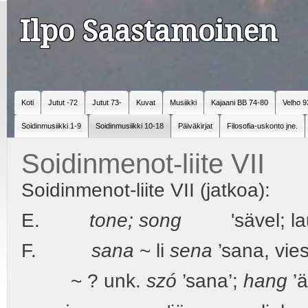
Ilpo Saastamoinen
Koti
Jutut -72
Jutut 73-
Kuvat
Musiikki
Kajaani BB 74-80
Velho 9
Soidinmusiikki 1-9
Soidinmusiikki 10-18
Päiväkirjat
Filosofia-uskonto jne.
Soidinmenot-liite VII
Soidinmenot-liite VII (jatkoa):
E.
tone; song
'sävel; laulu
F.
sana
~ li
sena
’sana, vies
~ ? unk.
szó
’sana’;
hang
’ä