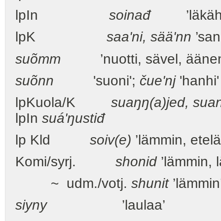
lpIn
soinađ
’läkähtyä
lpK
saa'ni, sää'nn
’san
suõmm
’nuotti, sävel, äänen
suõnn
'suoni';
čue'nj
'hanhi
lpKuola/K
suaŋŋ(a)jed, suan
lpIn
suá'ŋustiđ
lp Kld
soiv(e)
’lämmin, etelä
Komi/syrj.
shonid
’lämmin, 
~ udm./votj.
shunit
’lämmin
siyny
’laulaa’