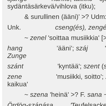
sydäntäsärkevä/vihlova (itku);
& surullinen (ääni)’ >? Udm
Unk.
cseng(és), zeng
~
zenel
'soittaa musiikkia' 
hang
’ääni’;
száj
'su
Zunge
szánt
'kyntää';
szent
(
zene
'musiikki, soitto';
kaikua'
~
szena
'heinä' >? F.
sana
Ördög-szánása '
Teufelsacke