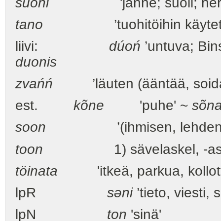
suoni
'jänne; suoli; h
tano
’tuohitöihin käytettäv
liivi:
dúoń
’untuva; Bins
duonis
zvańń
’läuten (ääntää, soida
est.
kõne
'puhe' ~
sõn
soon
’(ihmisen, lehden) suo
toon
1) sävelaskel, -aste, 2) 
töinata
'itkeä, parkua, kollot
lpR
səni
’tieto, viesti, 
lpN
ton
'sinä'