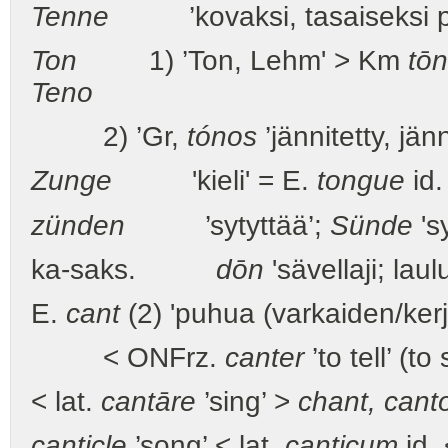
Tenne
’kovaksi, tasaiseksi polj
Ton
1) ’Ton, Lehm' > Km
tōn
Teno
2) ’Gr,
tónos
’jännitetty, jänn
Zunge
'kieli' = E.
tongue
id.
zünden
’sytyttää’;
Sünde
'sy
ka-saks.
dōn
'sävellaji; laul
E.
cant
(2) 'puhua (varkaiden/kerj
< ONFrz.
canter
’to tell’ (to
< lat.
cantāre
’sing’ >
chant, canto
canticle
’song’ < lat.
canticum
id.