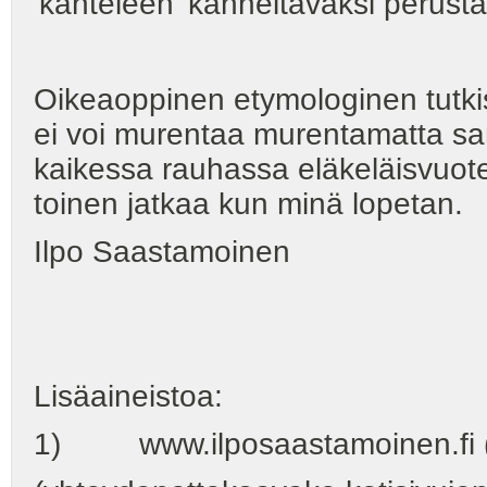
'kanteleen' kanneltavaksi perusta
Oikeaoppinen etymologinen tutkis
ei voi murentaa murentamatta sa
kaikessa rauhassa eläkeläisvuoten
toinen jatkaa kun minä lopetan.
Ilpo Saastamoinen
Lisäaineistoa:
1) www.ilposaastamoinen.fi (k