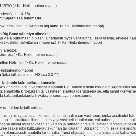
ISTIO (> Ks. Heikinheimo-mappi)
ehdessä, ss. 14-15)
ti Kajaanissa tekemättä.
ow: Keskustelua:
Kainuun big band
(> Ks. Heikinheimo-mappi)
n Big Band väittelyn aiheeksi
llaan vielä puhumaan pitkään ja hartaasti myös valtakunnallisella tasolla, arvelee Ka
eskustelun selvittävän ilmapiiriä.) (> Ks. Heikinheimo-mappi)
järjestöt:
molempia
(> Ks. Heikinheimo-mappi)
tori Helsinki) (> Ks. Heikinheimo-mappi)
ikinheimo-mappi)
n
(joka julkaistiin mm. HS:ssa 3.3.77)
:
Kajaanin kulttuurilautakunnalle
o kirjoittaa lehtiin vastineita Kajaanin Big Bandin asioita koskeviin kirjoituksiin om
a ennakolta kirjoituksen tai vastineen sisältöä (perusteena se, että minut yksityis
että kulttuurilautakunta hyväksyisi seuraavan ohjesäännön:
vastineiden kirjoittamisesta.
asian niin vaatiessa - kulttuurisihteeriä laatimaan vastineen, jonka asiatiedot hän 
tiedot). Jos kulttuurisihteeri on estynyt vastinetta laatimaan, voi puheenjohtaja ke
 aiheena olevat asiat sovitaan etukäteen ja puheenjohtaja tai sihteeri tarkastavat te
lee lisäksi joko kulttuuri-lautakunnan tai Kajaanin Big Bandin nimi sekä allekirjoitus
öä on olennaisesti muutettu tai korjattu. Tämä ohjesääntö ei estä tekemästä kahta va