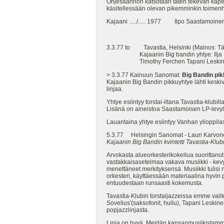
Ohjesäännön katsotaan täten tekevän kapelli
käsitellessään olevan pikemminkin toimenhal
Kajaani ...../..... 1977 Ilpo Saastamoinen
3.3.77 to Tavastia, Helsinki (Mainos: Tä
Kajaanin Big bandin yhtye: Ilja S
Timothy Ferchen Tapani Leskinen, H
> 3.3.77 Kainuun Sanomat:
Big Bandin pik
Kajaanin Big Bandin pikkuyhtye lähti keskivi
linjaa.
Yhtye esiintyy torstai-iltana Tavastia-klub
Lisänä on aineistoa Saastamoisen LP-levylt
Lauantaina yhtye esiintyy Vanhan ylioppilas
5.3.77 Helsingin Sanomat - Lauri Karvo
Kajaanin Big Bandin kvintetti Tavastia-Klubi
Arvokasta alueorkesterikokeilua suorittanu
vastakkaisasetelmaa vakava musiikki - kevyt 
menettäneet merkityksensä. Musiikki tulisi
orkesteri, käyttäessään materiaalina hyvin 
entuudestaan runsaasti kokemusta.
Tavastia-Klubin torstaijazzeissa emme valit
Sovelius'(saksofonit, huilu), Tapani Leskin
popjazzlinjasta.
Linja on hyvä. Meidän kansanmusiikistamme nä