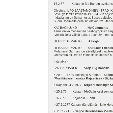
16.2.77 Kajaanin Big Bandin jazzkonsertt
Ohjelma: ILPO SAASTAMOINEN - TRAD
Ka
Sävellys tehtiin keväällä 1976 MTV:n ohjel
hidasta laulua Sotkamosta. Basso esittele
Suomussalmelta peräisin olevat 12/8 -tahd
KAJ BACKLUND
No Comments
Tämä on kolmeosainen beat-tyyppinen sarja. 
rytminä, joka välillä palaa I osan 8/4 -teem
HEIKKI SARMANTO
Albright
HEIKKI SARMANTO
Our Latin Friends
Molemmat Sarmannon sävellykset ovat teknis
Orkesterin eli UMO:n toimesta kotimaisin h
- väliaika -
JAN GARBAREK
Sarja Big Bandille
> 20.2.1977 su Helsingin Sanomat -
Seppo
"
Musiikin asemasotaa Kajaanissa - Big ba
> Kajaani 24.2.1977 -
Kirjeeni Helsingin 
> 25.2.77 Kajaani [HeSa julkaisi sen va
- 26.2.77 Kajaanin Kuohu
> 27.2.1977 Kajaani (lähettämäni kirje Hels
> 28.2.77 HS - S
eppo Heikinheimo
: (Vas