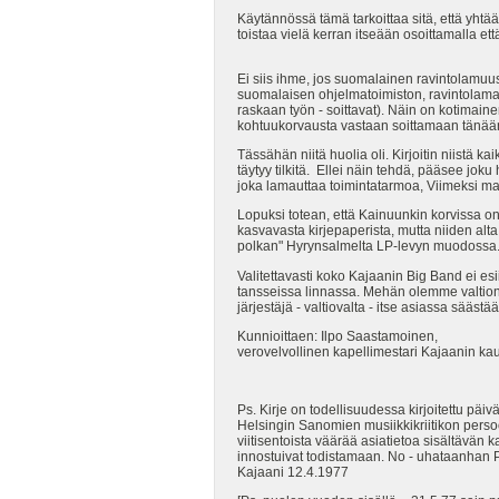
Käytännössä tämä tarkoittaa sitä, että yhtää
toistaa vielä kerran itseään osoittamalla e
Ei siis ihme, jos suomalainen ravintolamuus
suomalaisen ohjelmatoimiston, ravintolamanag
raskaan työn - soittavat). Näin on kotimain
kohtuukorvausta vastaan soittamaan tänään
Tässähän niitä huolia oli. Kirjoitin niistä 
täytyy tilkitä. Ellei näin tehdä, pääsee jo
joka lamauttaa toimintatarmoa, Viimeksi mai
Lopuksi totean, että Kainuunkin korvissa on 
kasvavasta kirjepaperista, mutta niiden al
polkan" Hyrynsalmelta LP-levyn muodossa. 
Valitettavasti koko Kajaanin Big Band ei es
tansseissa linnassa. Mehän olemme valtionap
järjestäjä - valtiovalta - itse asiassa säästää.
Kunnioittaen: Ilpo Saastamoinen,
verovelvollinen kapellimestari Kajaanin ka
Ps. Kirje on todellisuudessa kirjoitettu päi
Helsingin Sanomien musiikkikriitikon perso
viitisentoista väärää asiatietoa sisältävän k
innostuivat todistamaan. No - uhataanhan Po
Kajaani 12.4.1977