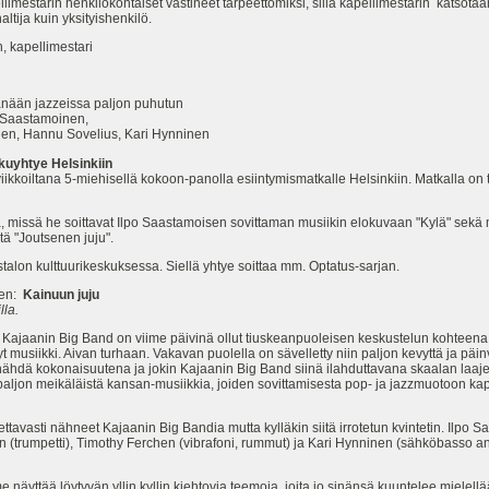
mestarin henkilökohtaiset vastineet tarpeettomiksi, sillä kapellimestarin katsotaan
tija kuin yksityishenkilö.
, kapellimestari
nään jazzeissa paljon puhutun
aastamoinen,
annu Sovelius, Kari Hynninen
kuyhtye Helsinkiin
ikkoiltana 5-miehisellä kokoon-panolla esiintymismatkalle Helsinkiin. Matkalla on ta
illa, missä he soittavat Ilpo Saastamoisen sovittaman musiikin elokuvaan "Kylä" sekä
ä "Joutsenen juju".
talon kulttuurikeskuksessa. Siellä yhtye soittaa mm. Optatus-sarjan.
nen:
Kainuun juju
lla.
t Kajaanin Big Band on viime päivinä ollut tiuskeanpuoleisen keskustelun kohteena 
musiikki. Aivan turhaan. Vakavan puolella on sävelletty niin paljon kevyttä ja päinva
 nähdä kokonaisuutena ja jokin Kajaanin Big Band siinä ilahduttavana skaalan laa
paljon meikäläistä kansan-musiikkia, joiden sovittamisesta pop- ja jazzmuotoon kap
ettavasti nähneet Kajaanin Big Bandia mutta kylläkin siitä irrotetun kvintetin. Ilpo
en (trumpetti), Timothy Ferchen (vibrafoni, rummut) ja Kari Hynninen (sähköbasso an
yttää löytyvän yllin kyllin kiehtovia teemoja, joita jo sinänsä kuuntelee mielellään