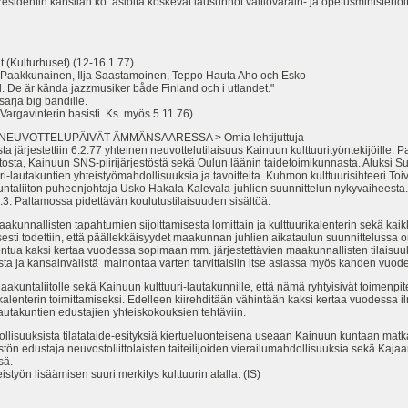
residentin kanslian ko. asioita koskevat lausunnot valtiovarain- ja opetusministeriö
(Kulturhuset) (12-16.1.77)
kunainen, Ilja Saastamoinen, Teppo Hauta Aho och Esko
r kända jazzmusiker både Finland och i utlandet."
rja big bandille.
avinterin basisti. Ks. myös 5.11.76)
EUVOTTELUPÄIVÄT ÄMMÄNSAARESSA > Omia lehtijuttuja
ärjestettiin 6.2.77 yhteinen neuvottelutilaisuus Kainuun kulttuurityöntekijöille. Pa
itosta, Kainuun SNS-piirijärjestöstä sekä Oulun läänin taidetoimikunnasta. Aluksi 
i-lautakuntien yhteistyömahdollisuuksia ja tavoitteita. Kuhmon kulttuurisihteeri Toiv
taliiton puheenjohtaja Usko Hakala Kalevala-juhlien suunnittelun nykyvaiheesta. 
-12.3. Paltamossa pidettävän koulutustilaisuuden sisältöä.
kunnallisten tapahtumien sijoittamisesta lomittain ja kulttuurikalenterin sekä kaikk
isesti todettiin, että päällekkäisyydet maakunnan juhlien aikataulun suunnittelussa 
ontua kaksi kertaa vuodessa sopimaan mm. järjestettävien maakunnallisten tilaisuuksi
sta ja kansainvälistä mainontaa varten tarvittaisiin itse asiassa myös kahden vuod
akuntaliitolle sekä Kainuun kulttuuri-lautakunnille, että nämä ryhtyisivät toimenpit
alenterin toimittamiseksi. Edelleen kiirehditään vähintään kaksi kertaa vuodessa il
ilautakuntien edustajien yhteiskokouksien tehtäviin.
ollisuuksista tilatataide-esityksiä kiertueluonteisena useaan Kainuun kuntaan mat
estön edustaja neuvostoliittolaisten taiteilijoiden vierailumahdollisuuksia sekä K
sä.
työn lisäämisen suuri merkitys kulttuurin alalla. (IS)