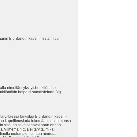
jaanin Big Bandin kapellimestari Ilpo
alla nimelläni yksityishenkilönä, so.
henkilönäkin helposti samaistetaan Big
tarvittaessa tarkistaa Big Bandin kapelli-
hottaa kapellimestaria tekemään sen toimensa
kstin sisällön sekä sanavalinnan ennen
. Viimemainittua ei tarvita, mikäli
stinetta molempien elinten nimissä.