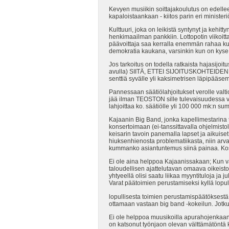
Kevyen musiikin soittajakoulutus on edelle
kapaloistaankaan - kiitos parin eri ministe
Kulttuuri, joka on leikistä syntynyt ja kehit
henkimaailman pankkiin. Lottopotin viikoitt
päävoittaja saa kerralla enemmän rahaa kui
demokratia kaukana, varsinkin kun on kyse 
Jos tarkoitus on todella ratkaista hajasi
avulla) SIITÄ, ETTEI SIJOITUSKOHTEIDEN 
senttiä syvälle yli kaksimetrisen läpipääse
Pannessaan säätiölahjoitukset verolle valti
jää ilman TEOSTON sille tulevaisuudessa v
lahjoittaa ko. säätiölle yli 100 000 mk:n s
Kajaanin Big Band, jonka kapellimestarina 
konsertoimaan (ei-tanssittavalla ohjelmistoll
keisarin tavoin panemalla lapset ja aikuis
hiuksenhienosta problematiikasta, niin arv
kummanko asiantuntemus siinä painaa. Koska
Ei ole aina helppoa Kajaanissakaan; Kun val
taloudellisen ajattelutavan omaava oikeisto
yhtyeellä olisi saatu liikaa myyntituloja ja
Varat päätoimien perustamiseksi kyllä lopul
lopullisesta toimien perustamispäätöksestä 
ottamaan vastaan big band -kokeilun. Jotkut
Ei ole helppoa muusikoilla apurahojenkaan 
on katsonut työnjaon olevan välttämätöntä ke