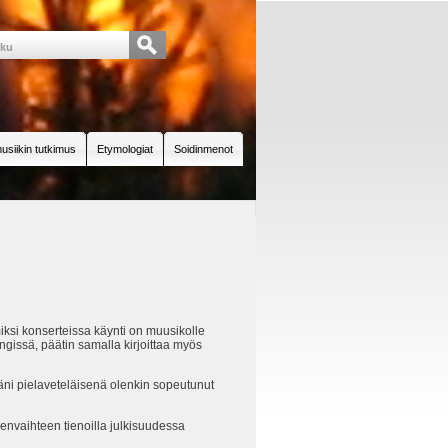
usiikin tutkimus
Etymologiat
Soidinmenot
iksi konserteissa käynti on muusikolle
ngissä, päätin samalla kirjoittaa myös
äni pielaveteläisenä olenkin sopeutunut
nvaihteen tienoilla julkisuudessa