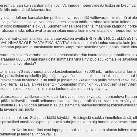
en rempallaan kuin vanhan riihen ovi. Vanhuudenhöperyydestä tuskin on kysymys, k
riön kitsauden tässä takavuosina.
tynyt elää edelleen kansalaisten pelihimon varassa, sillä valtiovarain-ministeriö ei ole
aiset päävoittajat saavat vuodessa lähes saman määrän rahaa kuin koko taiteen edis
n koko kotimainen elokuva, Suomen kansallis-teatteri tai maamme kaupunginorkester
rahasummista, jotka ovat jo aivan jotain muuta kuin mökin eläjälle onnenpotkun tu
joitusongelmat kylvämällä kapitaalia päävoittojen avulla ERITYISEN HUOLELLISES
VALINNASSA OLE PÄÄTÄ EIKÄ HÄNTÄÄ, niin menetelmä tuntuu samalta kuin jos me
mättömän pajukon reunustamalle tammukkapurolle pimeänä yönä, panisi silmät kiinni j
ovarainministeriö varmisti sen, että opetusministeriön kontrolloima ja rahallisesti
araamaa 800 000 markkaa (josta summasta virtaa nyt puolet ulkomaisille säveltäji
ummaa ilman verotusta?
toimin, sai -76 valtionapua alueorkesteritoimintaan 72000 mk. Tuntuu pilalta, ku
a) paikallisten opiskelija-järjestöjen pyynnöstä, niin paikallinen lakinsa jo lukenut In
et maksamaan huviveroa. Kun minä ja jonkun paikkakunnan poliisimestari keskustel
aako Herra Tasavallan Presidentti - huomioiden minunkin kuusivuotisen jäsenyyteni
 olen pitkätukkainen, niin aina tuntuu että minua on jymäytetty.
tuustossa oli valittavana joko pää- tai sivutoimiseen kvartettiin pohjautuva Kajaani
 pääasiallisesti kannatti nettomenoiltaan kalliimpaa ratkaisua - sivutoimien säilytt
 julkisuutta (2 1/2 vuoden aikana n. 60 palstametriä päivälehdistössä) konservatiivise
ta myönnettiin, mutta
ei ole tietoakaan. Sitä paitsi täällä käydään Helsingistä saakka ihmettelemässä, e
 paikalliset musiikkiekspertit puhuvat huhujen mukaan big bandin tarvitsevan syani
suhteen. Koska muusikot ovat loppujen lopuksi ne, jotka oman alansa taiteen tekev
nttätyön ja taidehallinnon välillä.