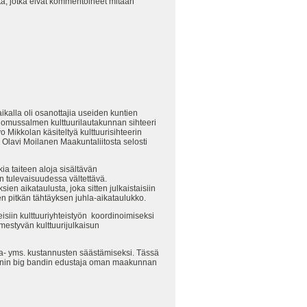
ltä, jotka eivät kommentoineet mitään
ikalla oli osanottajia useiden kuntien
Suomussalmen kulttuurilautakunnan sihteeri
o Mikkolan käsiteltyä kulttuurisihteerin
Olavi Moilanen Maakuntaliitosta selosti
ia taiteen aloja sisältävän
on tulevaisuudessa vältettävä.
en aikataulusta, joka sitten julkaistaisiin
en pitkän tähtäyksen juhla-aikataulukko.
eisiin kulttuuriyhteistyön koordinoimiseksi
mestyvän kulttuurijulkaisun
ka- yms. kustannusten säästämiseksi. Tässä
ajaanin big bandin edustaja oman maakunnan