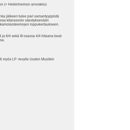
n (> Heikinheimon arvostelu)
nka jälkeen tulee pari samantyyppistä
euraa kitarasoolo säestyksenään
sotkamolaisteemojen loppukertaukseen.
 ja 6/4 sekä III osassa 4/4 hitaana beat-
sa.
76 myös LP -levylle Uuden Musiikin