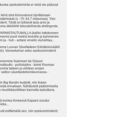
oska opetustoiminta ei vielä ole päässyt
 ikinä ollut kiinnostunut sijoittamaan
tämistuki (v. -75: 64,7 miljoonaa). Yksi
it. Tästä on totisesti tasa-arvo ja
oma äkkilähtö taloudellisesta ahdingosta.
TI VARMISTAUTUMALLA (kalliin lottokoneen
nisi puoli metriä leveälle ja kymmenen
a - huh - antaisi virvelin viuhahtaa...
 tukema Luovan Säveltaiteen Edistämissäätiö
lle), Voineekohan edes opetusministeriö
n menemme Iisalmeen tai Ouluun
stituutio - poliisilaitos - toimii Rooman
emme taiteen ja viihteen erojen
 valtion säveltaidetoimikunnassa -
n Big Bandin budjetti, niin tiukan
ämistä ennallaan. Nähtävästi päätoimisella
n musiikkipolitiikan kannalta katsottuna.
ttä kuinka ihmeessä Kajaani suostui
idia...
ät esittämällä sen, niin opetusministeriö