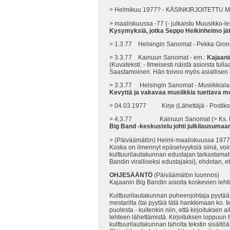
> Helmikuu 1977? - KÄSINKIRJOITETTU MU
> maaliskuussa -77 (- julkaistu Muusikko-l
Kysymyksiä, jotka Seppo Heikinheimo jät
> 1.3.77 Helsingin Sanomat - Pekka Gron
> 3.3.77 Kainuun Sanomat - em.:
Kajaani
(Kuvateksti: - Ilmeisesti näistä asioista tu
Saastamoinen. Hän toivoo myös asiallisen k
> 3.3.77 Helsingin Sanomat - Musiikkialan 
Kevyttä ja vakavaa musiikkia tuettava 
> 04.03.1977 Kirje (Lähettäjä - Postikont
> 4.3.77 Kainuun Sanomat (> Ks. He
Big Band -keskustelu johti julkilausumaa
> (Päiväämätön) Helmi-maaliskuussa 1977
Koska on ilmennyt epäselvyyksiä siinä, voink
kulttuurilautakunnan edustajan tarkastamatt
Bandin viralliseksi edustajaksi), ehdotan, 
OHJESÄÄNTÖ
(Päiväämätön luonnos)
Kajaanin Big Bandin asioita koskevien lehti
Kulttuurilautakunnan puheenjohtaja pyytää - 
mestarilta (tai pyytää tätä hankkimaan ko. 
puolesta - kuitenkin niin, että kirjoituksen
lehteen lähettämistä. Kirjoituksen loppuun tu
kulttuurilautakunnan taholta tekstin sisält