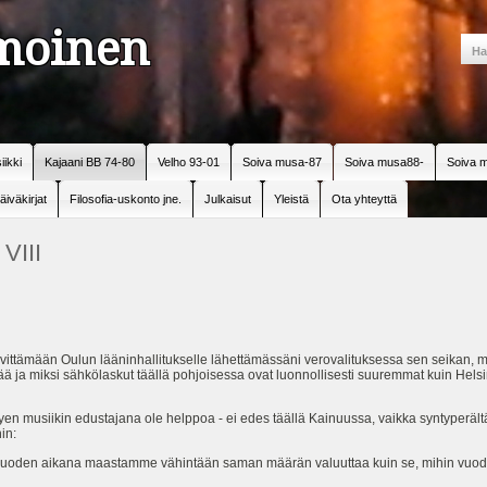
amoinen
iikki
Kajaani BB 74-80
Velho 93-01
Soiva musa-87
Soiva musa88-
Soiva m
äiväkirjat
Filosofia-uskonto jne.
Julkaisut
Yleistä
Ota yhteyttä
VIII
elvittämään Oulun lääninhallitukselle lähettämässäni verovalituksessa sen seikan, m
ä ja miksi sähkölaskut täällä pohjoisessa ovat luonnollisesti suuremmat kuin Helsi
yen musiikin edustajana ole helppoa - ei edes täällä Kainuussa, vaikka syntyperält
in:
 vuoden aikana maastamme vähintään saman määrän valuuttaa kuin se, mihin vuode