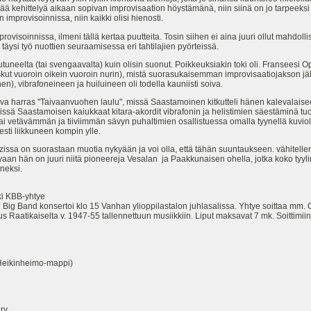
vää kehittelyä aikaan sopivan improvisaation höystämänä, niin siinä on jo tarpeeks
 improvisoinnissa, niin kaikki olisi hienosti.
ovisoinnissa, ilmeni tällä kertaa puutteita. Tosin siihen ei aina juuri ollut mahdoll
li täysi työ nuottien seuraamisessa eri tahtilajien pyörteissä.
utuneelta (tai svengaavalta) kuin olisin suonut. Poikkeuksiakin toki oli. Franseesi O
ut vuoroin oikein vuoroin nurin), mistä suorasukaisemman improvisaatiojakson jäl
n), vibrafoneineen ja huiluineen oli todella kauniisti soiva.
a harras "Taivaanvuohen laulu", missä Saastamoinen kitkutteli hänen kalevalaiseen 
, missä Saastamoisen kaiukkaat kitara-akordit vibrafonin ja helistimien säestäminä t
 sai vetävämmän ja tiiviimmän sävyn puhaltimien osallistuessa omalla tyynellä kuv
esti liikkuneen kompin ylle.
issa on suorastaan muotia nykyään ja voi olla, että tähän suuntaukseen. vähitelle
an hän on juuri niitä pioneereja Vesalan ja Paakkunaisen ohella, jotka koko tyyl
neksi.
i KBB-yhtye
Band konsertoi klo 15 Vanhan ylioppilastalon juhlasalissa. Yhtye soittaa mm. Op
 Raatikaiselta v. 1947-55 tallennettuun musiikkiin. Liput maksavat 7 mk. Soittimiin 
eikinheimo-mappi)
 ry