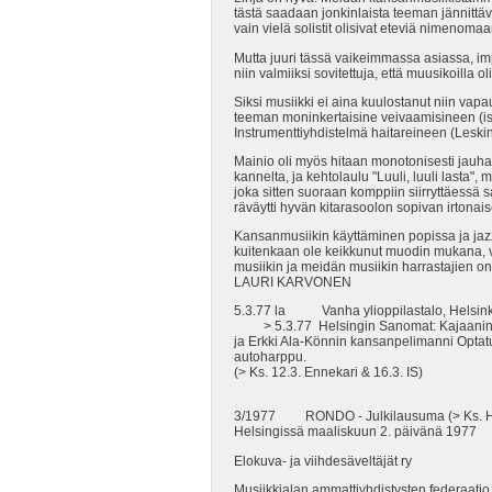
tästä saadaan jonkinlaista teeman jännittä
vain vielä solistit olisivat eteviä nimenomaan
Mutta juuri tässä vaikeimmassa asiassa, impr
niin valmiiksi sovitettuja, että muusikoilla o
Siksi musiikki ei aina kuulostanut niin vapa
teeman moninkertaisine veivaamisineen (isk
Instrumenttiyhdistelmä haitareineen (Leskine
Mainio oli myös hitaan monotonisesti jauhav
kannelta, ja kehtolaulu "Luuli, luuli lasta"
joka sitten suoraan komppiin siirryttäessä
räväytti hyvän kitarasoolon sopivan irtonais
Kansanmusiikin käyttäminen popissa ja jazz
kuitenkaan ole keikkunut muodin mukana, va
musiikin ja meidän musiikin harrastajien on
LAURI KARVONEN
5.3.77 la Vanha ylioppilastalo, Helsink
> 5.3.77 Helsingin Sanomat: Kajaanin Big 
ja Erkki Ala-Könnin kansanpelimanni Optatus
autoharppu.
(> Ks. 12.3. Ennekari & 16.3. IS)
3/1977 RONDO - Julkilausuma (> Ks. H
Helsingissä maaliskuun 2. päivänä 1977
Elokuva- ja viihdesäveltäjät ry
Musiikkialan ammattiyhdistysten federaatio