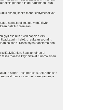
i aineksia pieneen taide-nautintoon. Kun
isuuksiakaan, koska monet esitykset olivat
ptatus-sarjasta oli mainio viehättävän
keen palattiin teemaan.
tyyliinsä niin hyvin sopivaa virsi-
uottivat kauniin heleän, raukean soundin,
iollaan soittoon. Tässä myös Saastamoinen
n kyllästytäänkin. Saastamoinen ei
in tässä maassa käynnistivät. Suomalaisen
tatus-sarjan, joka perustuu Ahti Sonnisen
kuuluvat mm. virsikannel, säestyssitra ja