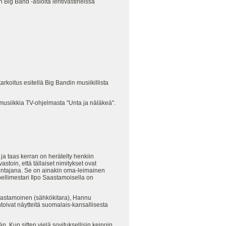
 Big Band -asioita lehtivastineissa
rkoitus esitellä Big Bandin musiikillista
 musiikkia TV-ohjelmasta "Unta ja näläkeä".
ja taas kerran on herätelty henkiin
stoin, että tällaiset nimitykset ovat
jentajana. Se on ainakin oma-leimainen
ellimestari Ilpo Saastamoisella on
 Saastamoinen (sähkökitara), Hannu
toivat näytteitä suomalais-kansallisesta
. Kun sitten vielä sovituksellisin keinoin