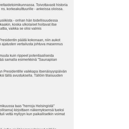
veltaidetoimikunnassa. Toivottavasti historia
s. korkeakulttuurille - ankeissa oloissa.
musiikista - onhan hän todellisuudessa
kaakin, koska ulkolaiset hoitavat itse
tia, vaikka se olisi valmis
n Presidentin päätä kokonaan, niin aukot
en ajatusten vertailusta johtuva masennus
 muuta kuin rippeet potentiaalisesta
ettää samalla esimerkkinä "Saunapiian
lan Presidentille vaikkapa itsenäisyyspäivän
i tällä avustuksella. Tällöin tilaisuuden
lmikuussa taas "herroja Helsingistä"
llisena) kirjoittaen näkemyksensä tueksi
tuli vettä myllyyn kun paikallisetkin voimat