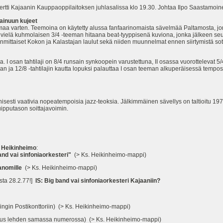
i Kajaanin Kauppaoppilaitoksen juhlasalissa klo 19.30. Johtaa Ilpo Saastamoine
inuun kujeet
maa varten. Teemoina on käytetty alussa fanfaarinomaista sävelmää Paltamosta, jo
e vielä kuhmolaisen 3/4 -teeman hitaana beat-tyyppisenä kuviona, jonka jälkeen s
inmittaiset Kokon ja Kalastajan laulut sekä niiden muunnelmat ennen siirtymistä 
I osan tahtilaji on 8/4 runsain synkoopein varustettuna, II osassa vuorottelevat 5/4
aan ja 12/8 -tahtilajin kautta lopuksi palauttaa I osan teeman alkuperäisessä tempos
esti vaativia nopeatempoisia jazz-teoksia. Jälkimmäinen sävellys on taltioitu 19
uipputason soittajavoimin.
 Heikinheimo
:
nd vai sinfoniaorkesteri"
(> Ks. Heikinheimo-mappi)
Sanomille
(> Ks. Heikinheimo-mappi)
sta 28.2.77!]
IS: Big band vai sinfoniaorkesteri Kajaaniin?
ingin Postikonttoriin) (> Ks. Heikinheimo-mappi)
taus lehden samassa numerossa) (> Ks. Heikinheimo-mappi)