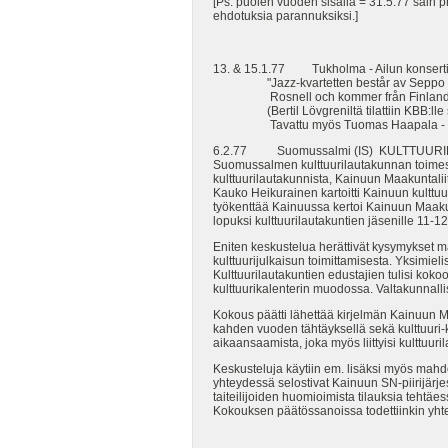
[Ps. puolen vuoden sisällä = 31.5.77 sain p
ehdotuksia parannuksiksi.]
13. & 15.1.77 Tukholma - Ailun konsertit 
"Jazz-kvartetten består av Seppo Paak
Rosnell och kommer från Finland. De ä
(Bertil Lövgreniltä tilattiin KBB:lle sa
Tavattu myös Tuomas Haapala - Varg
6.2.77 Suomussalmi (IS) KULTTUURIN
Suomussalmen kulttuurilautakunnan toimesta j
kulttuurilautakunnista, Kainuun Maakuntali
Kauko Heikurainen kartoitti Kainuun kulttuur
työkenttää Kainuussa kertoi Kainuun Maakun
lopuksi kulttuurilautakuntien jäsenille 11
Eniten keskustelua herättivät kysymykset maa
kulttuurijulkaisun toimittamisesta. Yksimiel
Kulttuurilautakuntien edustajien tulisi koko
kulttuurikalenterin muodossa. Valtakunnalli
Kokous päätti lähettää kirjelmän Kainuun Ma
kahden vuoden tähtäyksellä sekä kulttuuri-k
aikaansaamista, joka myös liittyisi kulttuur
Keskusteluja käytiin em. lisäksi myös mahd
yhteydessä selostivat Kainuun SN-piirijärj
taiteilijoiden huomioimista tilauksia tehtäes
Kokouksen päätössanoissa todettiinkin yhteis