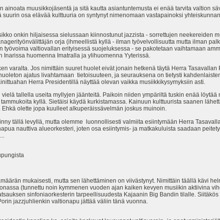
n ainoata muusikkojäsentä ja sitä kautta asiantuntemusta ei enää tarvita valtion sä
ttä suurin osa elävää kulttuuria on syntynyt nimenomaan vastapainoksi yhteiskunnan n
ikko onkin hiljaisessa sielussaan kiinnostunut jazzista - sorrettujen neekereiden 
erityönvälittäjän orja (ihmeellistä kyllä - ilman työvelvollisuutta mutta ilman palk
en työvoima valtiovallan erityisessä suojeluksessa - se pakotetaan vaihtamaan ammat
 Inarissa huomenna Imatralla ja ylihuomenna Yyterissä.
kaiken varalta. Jos nimittäin suuret huolet eivät jonain hetkenä täytä Herra Tasavalla
ku huoleton ajatus livahtamaan tietoisuuteen, ja seurauksena on tietysti kahdenlaist
nittuahan Herra Presidentillä näyttää olevan vaikka musiikkikysymyksiin asti.
vielä tallella useita myllyjen jäänteitä. Paikoin niiden ympäriltä tuskin enää löytää
ta tammukoita kyllä. Sietäisi käydä kurkistamassa. Kainuun kulttuurista saanen läh
Ehkä olette jopa kuulleet alkuperäissävelmän joskus muinoin.
iinny tällä levyllä, mutta olemme luonnollisesti valmiita esiintymään Herra Tasaval
ua nauttiva alueorkesteri, joten osa esiintymis- ja matkakuluista saadaan peitetyks
..
upungista
vämäärän mukaisesti, mutta sen lähettäminen on viivästynyt. Nimittäin täällä kävi he
onassa (tunnettu noin kymmenen vuoden ajan kaiken kevyen musiikin aktiivina viho
atsauksen sinfoniaorkesterin tarpeellisuudesta Kajaanin Big Bandin tilalle. Siitäkös 
rin jazzjuhlienkin valtionapu jättää väliin tänä vuonna.