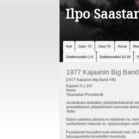
Ilpo Saast
Koti
Jutut -72
Jutut 73-
Kuvat
Mus
Soidinmusiikki 1-9
Soidinmusiikki 10-18
P
1977 Kajaanin Big Band 
[1977 Kajaanin Big Band VIII]
Kajaani 5.1.197
Herra
Tasavallan Presidentti
Jouduttuani äskettäin yksityiskohtaisesti s
ammattitaidon ylläpitämisen kannalta tärkeä
Teille.
Näinä vaikeina aikoina ei eläminen ns. kev
suhteellisen helposti ns. syrjäseutujen oloih
Puolalaiset muusikot ovat vieneet noin 20
talouspuolella kiinnitettiin huomiota.