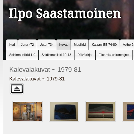
Ilpo Saastamoinen
Koti
Jutut -72
Jutut 73-
Kuvat
Musiikki
Kajaani BB 74-80
Velho 9
Soidinmusiikki 1-9
Soidinmusiikki 10-18
Päiväkirjat
Filosofia-uskonto jne.
Kalevalakuvat ~ 1979-81
Kalevalakuvat ~ 1979-81