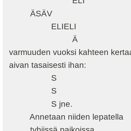
ELI
ÄSÄV
ELIELI
Ä
varmuuden vuoksi kahteen kerta
aivan tasaisesti ihan:
S
S
S jne.
Annetaan niiden lepatella
tyhjissä paikoissa