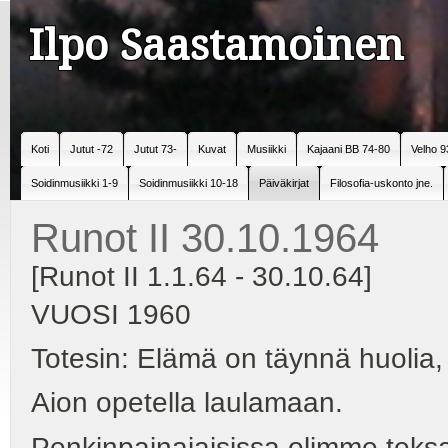
Ilpo Saastamoinen
Koti
Jutut -72
Jutut 73-
Kuvat
Musiikki
Kajaani BB 74-80
Velho 9
Soidinmusiikki 1-9
Soidinmusiikki 10-18
Päiväkirjat
Filosofia-uskonto jne.
Runot II 30.10.1964
[Runot II 1.1.64 - 30.10.64]
VUOSI 1960
Totesin: Elämä on täynnä huolia,
Aion opetella laulamaan.
Penkinpainajaisissa olimme teksas