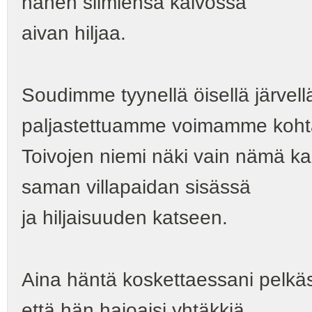
hänen silmiensä kaivossa
aivan hiljaa.
Soudimme tyynellä öisellä järvel
paljastettuamme voimamme kohta
Toivojen niemi näki vain nämä ka
saman villapaidan sisässä
ja hiljaisuuden katseen.
Aina häntä koskettaessani pelkäs
että hän hajoaisi yhtäkkiä