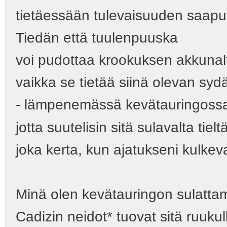
tietäessään tulevaisuuden saapu
Tiedän että tuulenpuuska
voi pudottaa krookuksen akkunal
vaikka se tietää siinä olevan sy
- lämpenemässä kevätauringoss
jotta suutelisin sitä sulavalta tielt
joka kerta, kun ajatukseni kulkev
Minä olen kevätauringon sulattam
Cadizin neidot* tuovat sitä ruukul