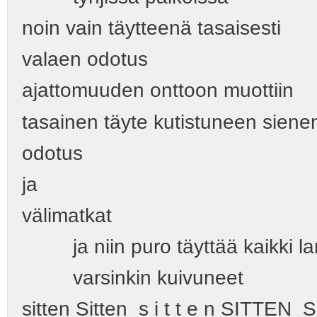
noin vain täytteenä tasaisesti
valaen odotus
ajattomuuden onttoon muott
tasainen täyte kutistuneen siene
odotus
ja
välimatkat
ja niin puro täyttää kaikki l
varsinkin kuivuneet
sitten Sitten s i t t e n SITTEN S