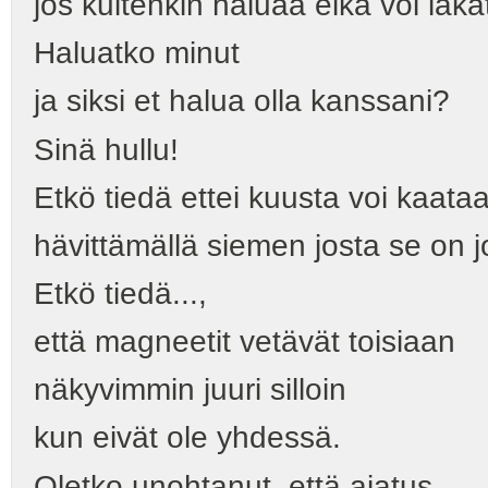
jos kuitenkin haluaa eikä voi laka
Haluatko minut
ja siksi et halua olla kanssani?
Sinä hullu!
Etkö tiedä ettei kuusta voi kaata
hävittämällä siemen josta se on 
Etkö tiedä...,
että magneetit vetävät toisiaan
näkyvimmin juuri silloin
kun eivät ole yhdessä.
Oletko unohtanut, että ajatus