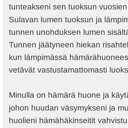
tunteakseni sen tuoksun vuosien
Sulavan lumen tuoksun ja lämpi
tunnen unohduksen lumen sisält
Tunnen jäätyneen hiekan risahtel
kun lämpimässä hämärähuoneessa
vetävät vastustamattomasti luok
Minulla on hämärä huone ja käyt
johon huudan väsymykseni ja mu
huolieni hämähäkinseitit vahvis