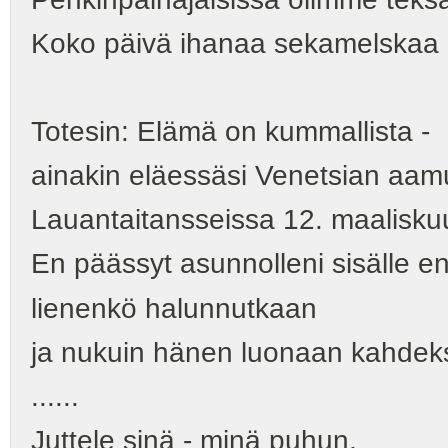
Koko päivä ihanaa sekamelskaa i
Totesin: Elämä on kummallista ‑
ainakin eläessäsi Venetsian aa
Lauantaitansseissa 12. maalisku
En päässyt asunnolleni sisälle en
lienenkö halunnutkaan
ja nukuin hänen luonaan kahdek
......
Juttele sinä ‑ minä puhun,