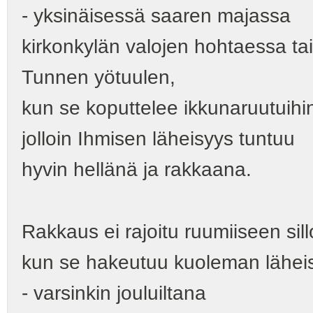
‑ yksinäisessä saaren majassa
kirkonkylän valojen hohtaessa ta
Tunnen yötuulen,
kun se koputtelee ikkunaruutuihin 
jolloin Ihmisen läheisyys tuntuu
hyvin hellänä ja rakkaana.
Rakkaus ei rajoitu ruumiiseen sill
kun se hakeutuu kuoleman lähei
‑ varsinkin jouluiltana