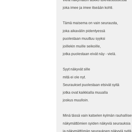
vielä näkymätön aukko tulevaisuudessa
joka imee ja imee itseään kohti.
Tämä maisema on vain seurausta,
joka aikavälin pidentyessä
puolestaan muuttuu syyksi
joillekin muille seikoille,
jotka puolestaan eivät näy - vielä.
Syyt näkyvät sille
mitä ei ole nyt.
Seuraukset puolestaan etsivät syitä
jotka ovat kaikkialla muualla
joskus muulloin.
Minä tässä vain katselen kylmän rauhallises
näkymättömien syiden näkyviä seurauksia
ja näkymättömän seurauksen näkyviä syitä