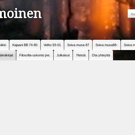
amoinen
iikki
Kajaani BB 74-80
Velho 93-01
Soiva musa-87
Soiva musa88-
Soiva m
äiväkirjat
Filosofia-uskonto jne.
Julkaisut
Yleistä
Ota yhteyttä