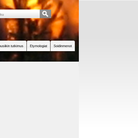
usiikin tutkimus
Etymologiat
Soidinmenot