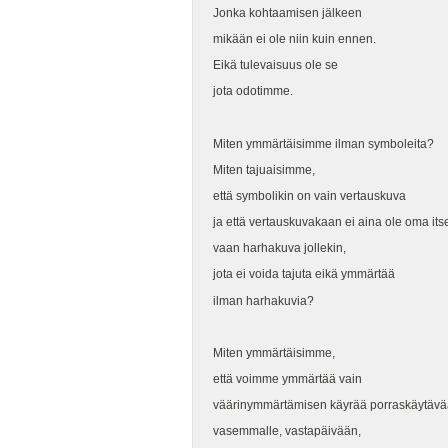
Jonka kohtaamisen jälkeen
mikään ei ole niin kuin ennen.
Eikä tulevaisuus ole se
jota odotimme.
Miten ymmärtäisimme ilman symboleita?
Miten tajuaisimme,
että symbolikin on vain vertauskuva
ja että vertauskuvakaan ei aina ole oma it
vaan harhakuva jollekin,
jota ei voida tajuta eikä ymmärtää
ilman harhakuvia?
Miten ymmärtäisimme,
että voimme ymmärtää vain
väärinymmärtämisen käyrää porraskäytävä
vasemmalle, vastapäivään,