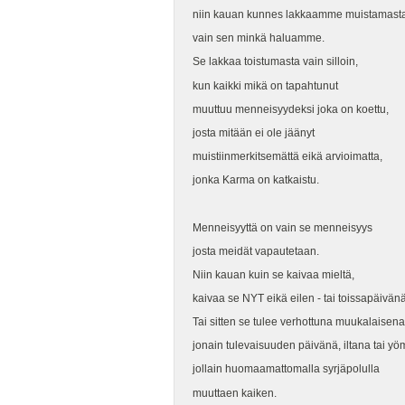
niin kauan kunnes lakkaamme muistamast
vain sen minkä haluamme.
Se lakkaa toistumasta vain silloin,
kun kaikki mikä on tapahtunut
muuttuu menneisyydeksi joka on koettu,
josta mitään ei ole jäänyt
muistiinmerkitsemättä eikä arvioimatta,
jonka Karma on katkaistu.
Menneisyyttä on vain se menneisyys
josta meidät vapautetaan.
Niin kauan kuin se kaivaa mieltä,
kaivaa se NYT eikä eilen - tai toissapäivänä
Tai sitten se tulee verhottuna muukalaisen
jonain tulevaisuuden päivänä, iltana tai y
jollain huomaamattomalla syrjäpolulla
muuttaen kaiken.