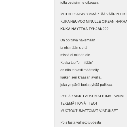
jotta osuisimme oikeaan.
MITEN OSAISIN YMMÄRTÄÄ VÄÄRIN OIK
KUKA NEUVOO MINULLE OIKEAN HARH
KUKA NÄYTTÄÄ TYHJÄN
???
On opittava näkemään
ja etsimään sieltä
missä ei mitään ole.
Koska tuo "ei-mitään"
on niin tarkasti määritelty
kaiken sen krääsän avulla,
joka ympäröi tuota pyhää paikkaa.
PYHIÄ KAIKKI LAUSUMATTOMAT SANAT
TEKEMÄTTÖMÄT TEOT
MUOTOUTUMATTOMAT AJATUKSET.
Pois tästä valhetotuudesta