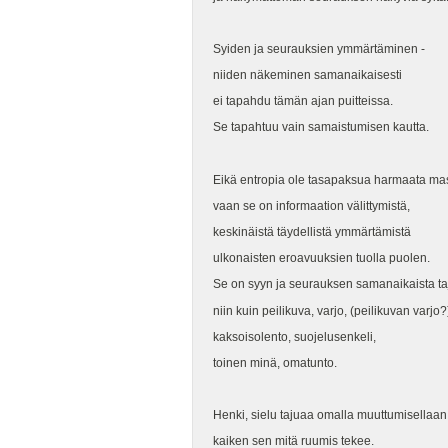
Syiden ja seurauksien ymmärtäminen -
niiden näkeminen samanaikaisesti
ei tapahdu tämän ajan puitteissa.
Se tapahtuu vain samaistumisen kautta.
Eikä entropia ole tasapaksua harmaata ma
vaan se on informaation välittymistä,
keskinäistä täydellistä ymmärtämistä
ulkonaisten eroavuuksien tuolla puolen.
Se on syyn ja seurauksen samanaikaista ta
niin kuin peilikuva, varjo, (peilikuvan varjo?
kaksoisolento, suojelusenkeli,
toinen minä, omatunto.
Henki, sielu tajuaa omalla muuttumisellaan
kaiken sen mitä ruumis tekee.