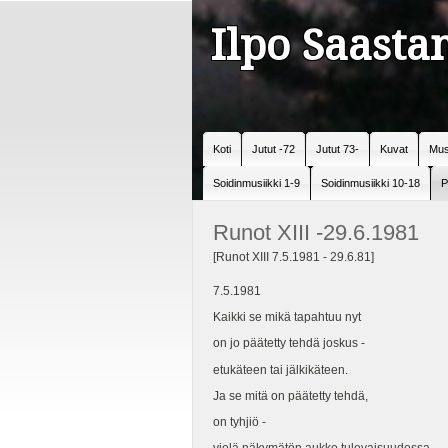
Ilpo Saast
Koti
Jutut -72
Jutut 73-
Kuvat
Mus
Soidinmusiikki 1-9
Soidinmusiikki 10-18
P
Runot XIII -29.6.1981
[Runot XIII 7.5.1981 - 29.6.81]
7.5.1981
Kaikki se mikä tapahtuu nyt
on jo päätetty tehdä joskus -
etukäteen tai jälkikäteen.
Ja se mitä on päätetty tehdä,
on tyhjiö -