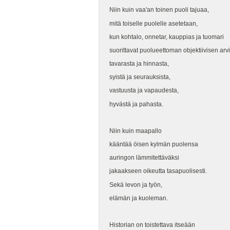
Niin kuin vaa'an toinen puoli tajuaa,
mitä toiselle puolelle asetetaan,
kun kohtalo, onnetar, kauppias ja tuomari
suorittavat puolueettoman objektiivisen arv
tavarasta ja hinnasta,
syistä ja seurauksista,
vastuusta ja vapaudesta,
hyvästä ja pahasta.
Niin kuin maapallo
kääntää öisen kylmän puolensa
auringon lämmitettäväksi
jakaakseen oikeutta tasapuolisesti.
Sekä levon ja työn,
elämän ja kuoleman.
Historian on toistettava itseään