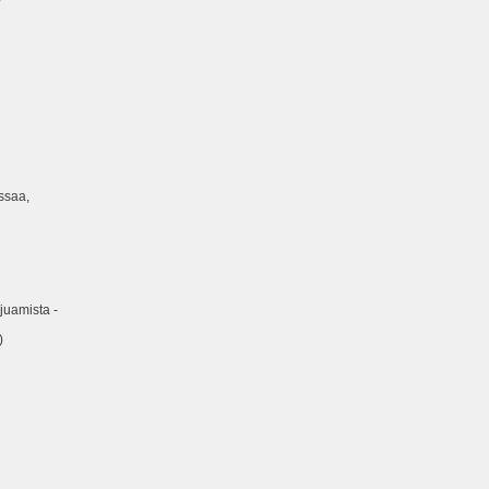
ssaa,
juamista -
)