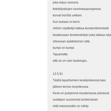
joka leijuu sumuna
tietokilpailujen rauniokaupungeissa
korvat höröllä urkkien.
Kun kukaan ei kerro
milloin näyttelijä lakkaa teeskentelemästä
tavatessaan teeskentelijän joka lakkaa näy
ollessaan epätietoinen siitä
kumpi on kumpi.
Tajuamatta
että se on vain tautologia...
13.5.81
Täällä tapahtumien keskipisteessä taas
jälleen kerran levynteossa.
Kesä on puhjennut muutamassa päivässä
sulattaen suurimmat lumikinokset
mitä miesmuistiin on nähty.