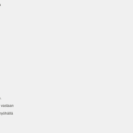
a
.
a vastaan
ömyöhällä