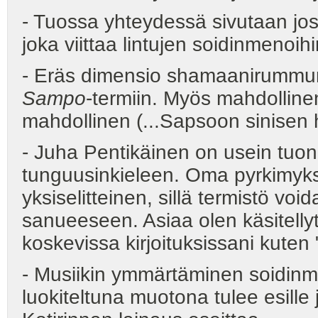
- Tuossa yhteydessä sivutaan j
joka viittaa lintujen soidinmenoihi
- Eräs dimensio shamaanirummun 
Sampo
-termiin. Myös mahdollin
mahdollinen (...Sapsoon sinisen h
- Juha Pentikäinen on usein tuo
tunguusinkieleen. Oma pyrkimyksen
yksiselitteinen, sillä termistö vo
sanueeseen. Asiaa olen käsitell
koskevissa kirjoituksissani kute
- Musiikin ymmärtäminen soidin
luokiteltuna muotona tulee esille 