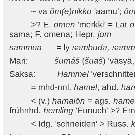
~ va
ōm(e)nikko
’aamu’;
ōm
>? E.
omen
’merkki’ = Lat
o
sama; F. omena; Hepr.
jom
sammua
= ly
sambuda, samm
Mari:
šumáš
(
šuaš
) ’väsyä
Saksa:
Hammel
'verschnitt
= mhd-nnl.
hamel
, ahd.
ha
< (v.)
hamalōn
= ags.
hamel
frühnhd.
hemling
'Eunuch' >? E
< Idg. 'schneiden' > Russ.