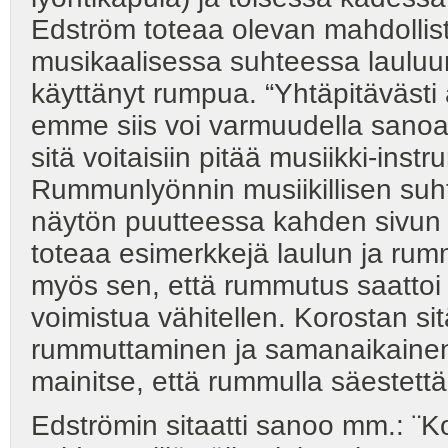
Edström toteaa olevan mahdollista
musikaalisessa suhteessa lauluun
käyttänyt rumpua. “Yhtäpitäväst
emme siis voi varmuudella sanoa 
sitä voitaisiin pitää musiikki-ins
Rummunlyönnin musiikillisen suht
näytön puutteessa kahden sivun s
toteaa esimerkkejä laulun ja r
myös sen, että rummutus saattoi al
voimistua vähitellen. Korostan sitä
rummuttaminen ja samanaikainen 
mainitse, että rummulla säestettä
Edströmin sitaatti sanoo mm.: ¨K