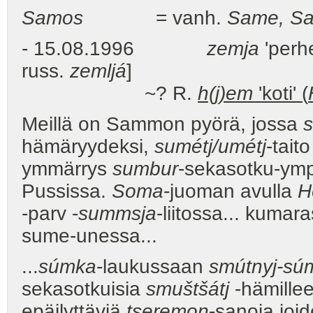
Samos
= vanh.
Same, Sa
- 15.08.1996
zemja
'perhe
russ.
zemljá
]
~? R.
h(j)em
'koti' (
Meillä on Sammon pyörä, jossa
hämäryydeksi,
sumétj/umétj
-tait
ymmärrys
sumbur
-sekasotku-ymp
Pussissa.
Soma
-juoman avulla
H
-parv -
summsja
-liitossa... kumar
sume-unessa...
...
súmka
-laukussaan
smútnyj-sú
sekasotkuisia
smuštšátj
-hämillee
epäilyttäviä
tseremon
-sanoja joi