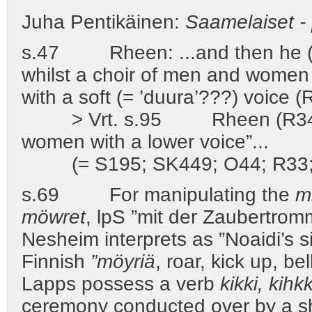
Juha Pentikäinen:
Saamelaiset -
s.47 Rheen: ...and then he (
whilst a choir of men and women s
with a soft (= ’duura’???) voice (
> Vrt. s.95 Rheen (R34): ...
women with a lower voice”...
(= S195; SK449; O44; R33; G
s.69 For manipulating the
m
möwret
, lpS ”mit der Zaubertro
Nesheim interprets as ”Noaidi’s s
Finnish
”möyriä
, roar, kick up, b
Lapps possess a verb
kikki, kihk
ceremony conducted over by a sh