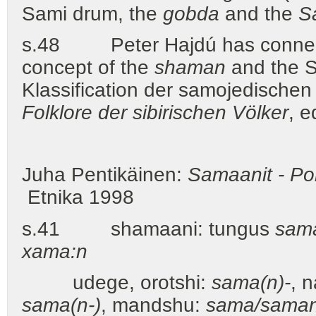
Sami drum, the
gobda
and the
S
s.48 Peter Hajdú has conne
concept of the
shaman
and the S
Klassification der samojedische
Folklore der sibirischen Völker
, e
Juha Pentikäinen:
Samaanit - Po
Etnika 1998
s.41 shamaani: tungus
sam
xama:n
udege, orotshi:
sama(n)-
, 
sama(n-)
, mandshu:
sama/sama