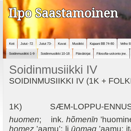
Ilpo Saastamoinen
Koti
Jutut -72
Jutut 73-
Kuvat
Musiikki
Kajaani BB 74-80
Velho 9
Soidinmusiikki 1-9
Soidinmusiikki 10-18
Päiväkirjat
Filosofia-uskonto jne.
Soidinmusiikki IV
SOIDINMUSIIKKI IV (1K + FOL
1K) SÆM-LOPPU-ENNUS
huomen
; ink.
hõmenīn
’huomin
homez
’aamu’; li
ūoməg
’aamu; it