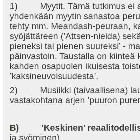
1) Myytit. Tämä tutkimus ei a
yhdenkään myytin sanastoa peruste
tehty mm. Meandash-peuraan, kar
syöjättäreen (’Attsen-nieida) se
pieneksi tai pienen suureksi’ - maa
päinvastoin. Taustalla on kiinteä
kahden osapuolen ikuisesta toist
’kaksineuvoisuudesta’.
2) Musiikki (taivaallisena) lau
vastakohtana arjen ’puuron pure
B)
’Keskinen’ reaalitodell
ja syöminen)