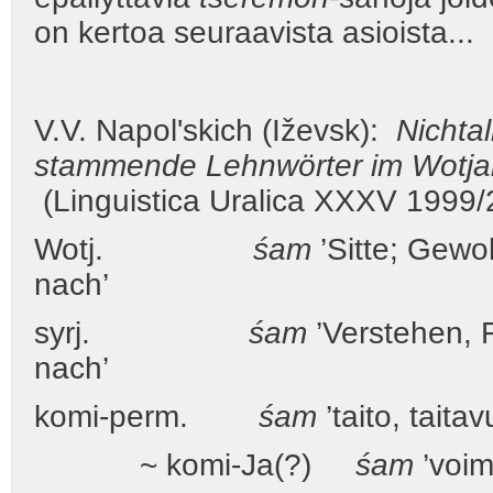
on kertoa seuraavista asioista...
V.V. Napol'skich (Iževsk):
Nichta
stammende Lehnwörter im Wotjak
(Linguistica Uralica XXXV 1999/
Wotj.
śam
’Sitte; Gewoh
nach’
syrj.
śam
’Verstehen, F
nach’
komi-perm.
śam
’taito, taita
~ komi-Ja(?)
śam
’voim