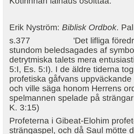
Kotirinnan lainaus osoittaa.
Erik Nyström:
Biblisk Ordbok
. Pa
s.377 'Det lifliga föredrage
stundom beledsagades af symbolisk
detrytmiska talets mera entusiast
5:I, Es. 5:I). I de äldre tiderna to
profetiska gåfvans uppväckande o
och ville säga honom Herrens ord
spelmannen spelade på strängar
K. 3:15)
Profeterna i Gibeat-Elohim profet
strängaspel, och då Saul mötte