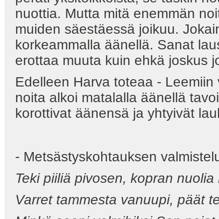
nuottia. Mutta mitä enemmän noit
muiden säestäessä joikuu. Jokain
korkeammalla äänellä. Sanat lausu
erottaa muuta kuin ehkä joskus j
Edelleen Harva toteaa - Leemiin vi
noita alkoi matalalla äänellä tavoi
korottivat äänensä ja yhtyivät l
- Metsästyskohtauksen valmiste
Teki piiliä pivosen, kopran nuolia
Varret tammesta vanuupi, päät te