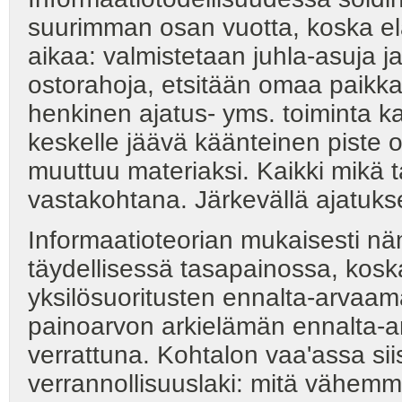
suurimman osan vuotta, koska e
aikaa: valmistetaan juhla-asuja ja
ostorahoja, etsitään omaa paikka
henkinen ajatus- yms. toiminta 
keskelle jäävä käänteinen piste o
muuttuu materiaksi. Kaikki mikä t
vastakohtana. Järkevällä ajatuksel
Informaatioteorian mukaisesti n
täydellisessä tasapainossa, kosk
yksilösuoritusten ennalta-arvaam
painoarvon arkielämän ennalta-ar
verrattuna. Kohtalon vaa'assa siis
verrannollisuuslaki: mitä vähemm