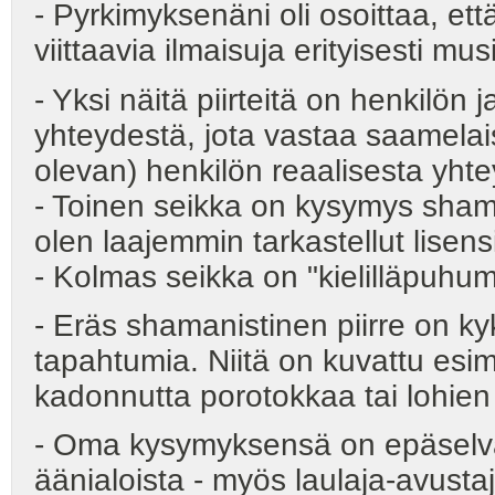
- Pyrkimyksenäni oli osoittaa, e
viittaavia ilmaisuja erityisesti mu
- Yksi näitä piirteitä on henkilön
yhteydestä, jota vastaa saamelais
olevan) henkilön reaalisesta yht
- Toinen seikka on kysymys sham
olen laajemmin tarkastellut lise
- Kolmas seikka on "kielilläpuhum
- Eräs shamanistinen piirre on ky
tapahtumia. Niitä on kuvattu esim.
kadonnutta porotokkaa tai lohien s
- Oma kysymyksensä on epäselvä
äänialoista - myös laulaja-avust