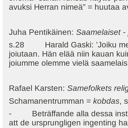
avuksi Herran nimeä” = huutaa av
Juha Pentikäinen:
Saamelaiset -
s.28 Harald Gaski: ’Joiku merk
joiutaan. Hän elää niin kauan kui
joiumme olemme vielä saamelaisi
Rafael Karsten:
Samefolkets reli
Schamanentrumman =
kobdas
, 
- Beträffande alla dessa instru
att de ursprungligen ingenting h