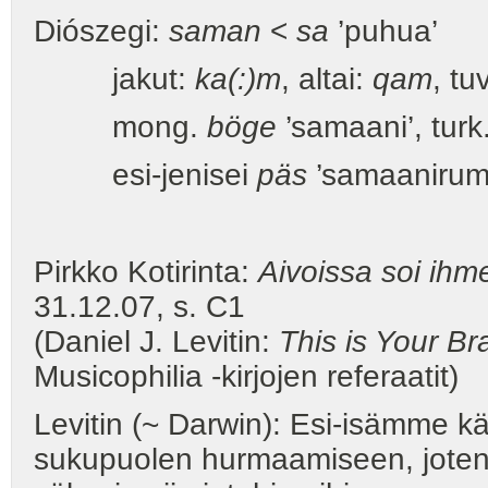
Diószegi:
saman
<
sa
’puhua’
jakut:
ka(:)m
, altai:
qam
, tu
mong.
böge
’samaani’, turk
esi-jenisei
päs
’samaanirum
Pirkko Kotirinta:
Aivoissa soi ihme
31.12.07, s. C1
(Daniel J. Levitin:
This is Your B
Musicophilia -kirjojen referaatit)
Levitin (~ Darwin): Esi-isämme kä
sukupuolen hurmaamiseen, joten mu