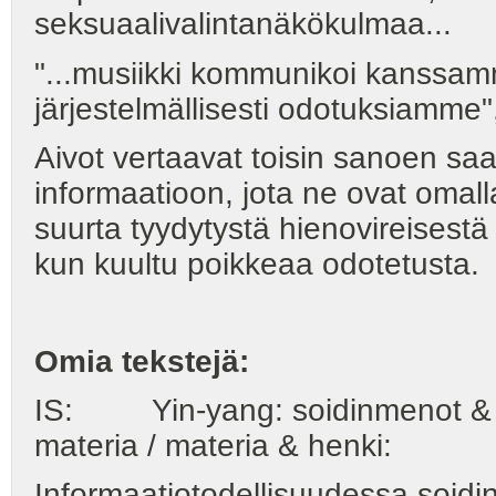
seksuaalivalintanäkökulmaa...
"...musiikki kommunikoi kanssam
järjestelmällisesti odotuksiamme"
Aivot vertaavat toisin sanoen sa
informaatioon, jota ne ovat omall
suurta tyydytystä hienovireisestä t
kun kuultu poikkeaa odotetusta.
Omia tekstejä:
IS: Yin-yang: soidinmenot & ni
materia / materia & henki:
Informaatiotodellisuudessa soid