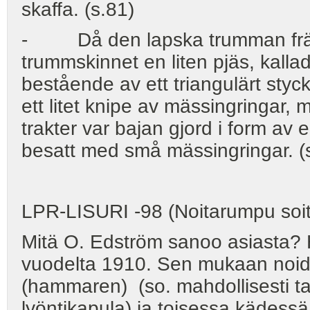
skaffa. (s.81)
- Då den lapska trumman främs
trummskinnet en liten pjäs, kalla
bestående av ett triangulärt styc
ett litet knipe av mässingringar, 
trakter var bajan gjord i form a
besatt med små mässingringar. (
LPR-LISURI -98 (Noitarumpu soit
Mitä O. Edström sanoo asiasta? Hä
vuodelta 1910. Sen mukaan noida
(hammaren) (so. mahdollisesti 
lyöntikapula) ja toisessa kädessä