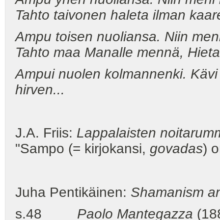
Tahto taivonen haleta ilman kaaret
Ampu toisen nuoliansa. Niin men
Tahto maa Manalle mennä, Hietaha
Ampui nuolen kolmannenki.
Kävi
hirven...
J.A. Friis:
Lappalaisten noitarum
"Sampo (= kirjokansi,
govadas
) 
Juha Pentikäinen:
Shamanism an
s.48
Paolo Mantegazza
(18