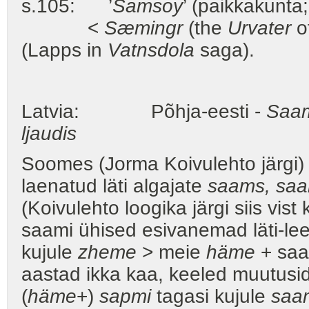
s.105: ’
Samsoy
’ (paikkakunta;
<
Sæmingr
(the
Urvater
o
(Lapps in
Vatnsdola
saga).
Latvia: Põhja-eesti -
Saam
ljaudis
Soomes (Jorma Koivulehto järgi)
laenatud läti algajate
saams, saa
(Koivulehto loogika järgi siis vis
saami ühised esivanemad läti-le
kujule
zheme
> meie
häme
+ sa
aastad ikka kaa, keeled muutusid
(
häme
+)
sapmi
tagasi kujule
saa