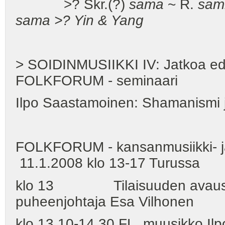
>? Skr.(?)
sama
~ R.
sa
sama >? Yin & Yang
> SOIDINMUSIIKKI IV: Jatkoa edel
FOLKFORUM - seminaari
Ilpo Saastamoinen: Shamanismi ja 
FOLKFORUM - kansanmusiikki- ja
11.1.2008 klo 13-17 Turussa
klo 13 Tilaisuuden avaus Fo
puheenjohtaja Esa Vilhonen
klo 13.10-14.30 FL, muusikko Il