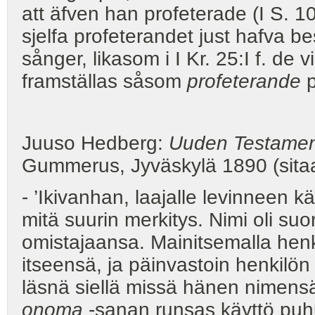
att äfven han profeterade (I S. 1
sjelfa profeterandet just hafva be
sånger, likasom i I Kr. 25:I f. de
framställas såsom
profeterande
p
Juuso Hedberg:
Uuden Testament
Gummerus, Jyväskylä 1890 (sitaat
- ’Ikivanhan, laajalle levinneen 
mitä suurin merkitys. Nimi oli su
omistajaansa. Mainitsemalla henk
itseensä, ja päinvastoin henkilö
läsnä siellä missä hänen nimensä
onoma
-sanan runsas käyttö puh