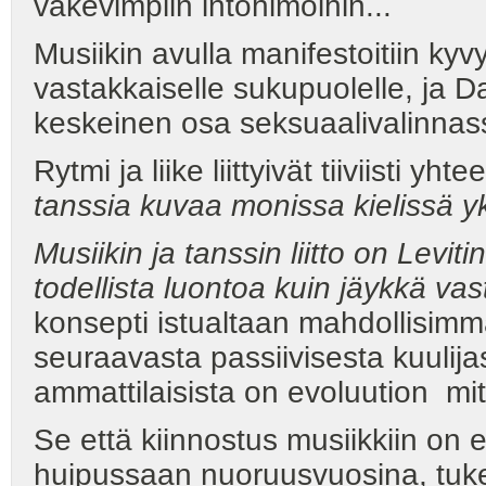
väkevimpiin intohimoihin...
Musiikin avulla manifestoitiin ky
vastakkaiselle sukupuolelle, ja Da
keskeinen osa seksuaalivalinnas
Rytmi ja liike liittyivät tiiviisti y
tanssia kuvaa monissa kielissä y
Musiikin ja tanssin liitto on Lev
todellista luontoa kuin jäykkä vas
konsepti istualtaan mahdollisimm
seuraavasta passiivisesta kuulija
ammattilaisista on evoluution mi
Se että kiinnostus musiikkiin on 
huipussaan nuoruusvuosina, tuk