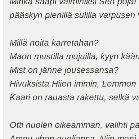
Minkä saapi valmihiksi Sen pojat s
pääskyn pienillä sulilla varpusen v
Millä noita karretahan?
Maon mustilla mujuilla, kyyn kää
Mist on jänne jousessansa?
Hivuksista Hiien immin, Lemmon 
Kaari on rauasta rakettu, selkä v
Otti nuolen oikeamman, valihti par
Ampu yhen nuoliansa. Niin meni 