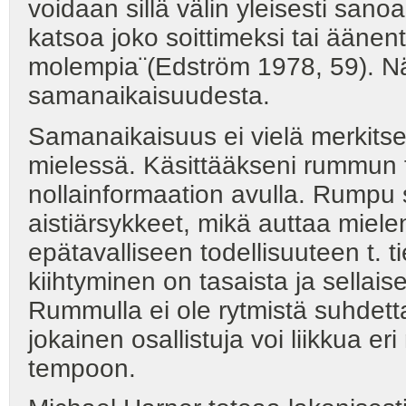
voidaan sillä välin yleisesti san
katsoa joko soittimeksi tai äänent
molempia¨(Edström 1978, 59). Nä
samanaikaisuudesta.
Samanaikaisuus ei vielä merkitse 
mielessä. Käsittääkseni rummun fu
nollainformaation avulla. Rumpu s
aistiärsykkeet, mikä auttaa miel
epätavalliseen todellisuuteen t. 
kiihtyminen on tasaista ja sellaise
Rummulla ei ole rytmistä suhdett
jokainen osallistuja voi liikkua
tempoon.