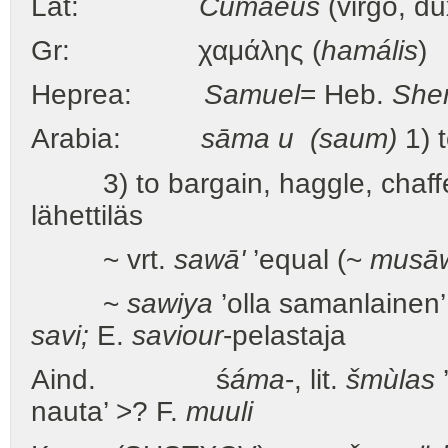
Lat:
Cūmaeus
(virgo, du
Gr: χαμάλης (
hamális
)
Heprea:
Samuel
= Heb.
She
Arabia:
sāma u (saum)
1) t
3) to bargain, haggle, chaffer 
lähettiläs
~ vrt.
sawā'
’equal (~
musā
~
sawiya
’olla samanlainen’
savi;
E.
saviour
-pelastaja
Aind. ś
áma
-, lit.
šmùlas
’
nauta’ >? F.
muuli