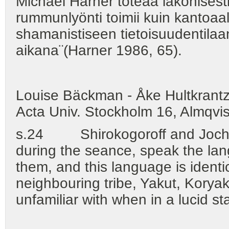
Michael Harner toteaa lakonises
rummunlyönti toimii kuin kantoa
shamanistiseen tietoisuudentilaa
aikana¨(Harner 1986, 65).
Louise Bäckman - Åke Hultkrant
Acta Univ. Stockholm 16, Almqvis
s.24 Shirokogoroff and Jochel
during the seance, speak the lang
them, and this language is ident
neighbouring tribe, Yakut, Korya
unfamiliar with when in a lucid st