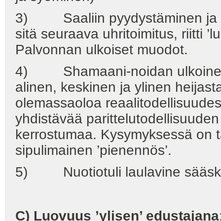
3) Saaliin pyydystäminen ja met
sitä seuraava uhritoimitus, riitti 
Palvonnan ulkoiset muodot.
4) Shamaani-noidan ulkoinen t
alinen, keskinen ja ylinen heija
olemassaoloa reaalitodellisuudess
yhdistävää parittelutodellisuuden (
kerrostumaa. Kysymyksessä on t
sipulimainen ’pienennös’.
5) Nuotiotuli laulavine sääskip
C) Luovuus ’ylisen’ edustajana