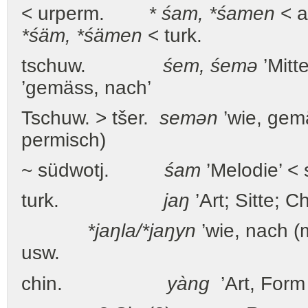
< urperm.
* śam, *śamen
< a
*śäm, *śämen
< turk.
tschuw.
śem, śemə
’Mitt
’gemäss, nach’
Tschuw. > tšer.
semən
’wie, gem
permisch)
~ südwotj.
śam
’Melodie’ < 
turk.
jaŋ
’Art; Sitte; 
*jaŋla/*jaŋyn
’wie, nach (
usw.
chin.
yàng
’Art, Form 