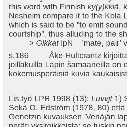
this word with Finnish
ky(y)kkiä
, 
Nesheim compare it to the Kola
which is said to be ”to emit sound
courtship”, thus alluding to the 
>
Gikkat
lpN = ’mate, pair’ v
s.186 Åke Hultcrantz kirjoittaa
joillakuilla Lapin šamaaneilla on 
kokemusperäisiä kuvia kaukaisist
Lis.työ LPR 1998 (13):
Luvvjt
1) 
Sekä O. Edström (1978, 80) että 
Genetzin kuvauksen ’Venäjän lapp
peräti yksitoikkoista; se tuskin 