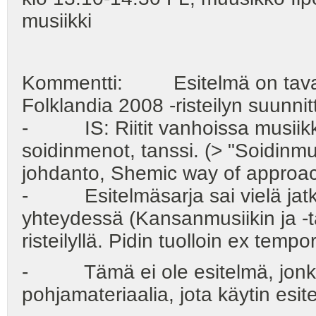
musiikki
Kommentti: Esitelmä on tavalla
Folklandia 2008 -risteilyn suunnit
- IS: Riitit vanhoissa musiikkik
soidinmenot, tanssi. (> "Soidinmus
johdanto, Shemic way of approac
- Esitelmäsarja sai vielä jatk
yhteydessä (Kansanmusiikin ja -t
risteilyllä. Pidin tuolloin ex temp
- Tämä ei ole esitelmä, jonka p
pohjamateriaalia, jota käytin esi