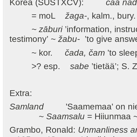
Korea (SUSTXCV):
čaa nä
= moL
žaga-
, kalm., bury
~ zāburi
’information, instr
testimony’ ~
žabu-
’to give answe
~ kor.
čada, čam
’to sle
>? esp.
sabe
’tietää’; S.
Extra:
Samland
'Saamemaa' on niemi I
~
Saamsalu
= Hiiunmaa ~
Grambo, Ronald:
Unmanliness an