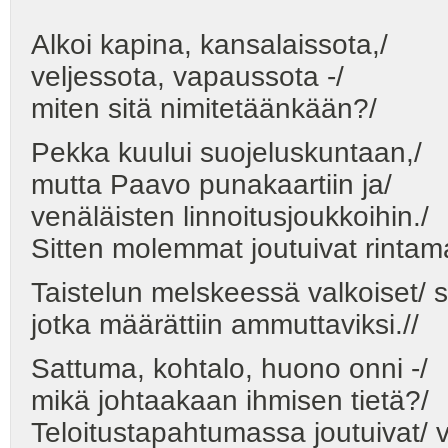
Alkoi kapina, kansalaissota,/
veljessota, vapaussota -/
miten sitä nimitetäänkään?/
Pekka kuului suojeluskuntaan,/
mutta Paavo punakaartiin ja/
venäläisten linnoitusjoukkoihin./
Sitten molemmat joutuivat rintama
Taistelun melskeessä valkoiset/ s
jotka määrättiin ammuttaviksi.//
Sattuma, kohtalo, huono onni -/
mikä johtaakaan ihmisen tietä?/
Teloitustapahtumassa joutuivat/ v