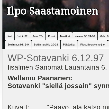
Ilpo Saastamoinen
Koti
Jutut -72
Jutut 73-
Kuvat
Musiikki
Kajaani BB 74-80
Velho 9
Soidinmusiikki 1-9
Soidinmusiikki 10-18
Päiväkirjat
Filosofia-uskonto jne.
WP-Sotavanki 6.12.97
Iisalmen Sanomat Lauantaina 6. 
Wellamo Paananen:
Sotavanki "siellä jossain" sy
Kuva I: "Paavo, älä katso minua