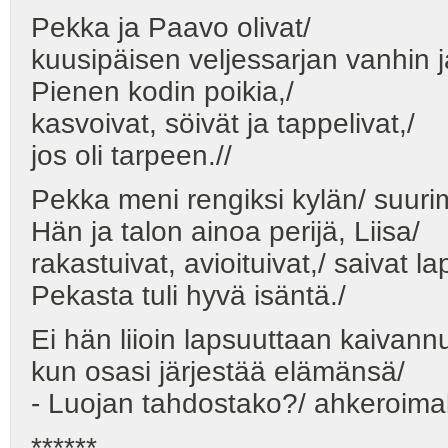
Pekka ja Paavo olivat/
kuusipäisen veljessarjan vanhin j
Pienen kodin poikia,/
kasvoivat, söivät ja tappelivat,/
jos oli tarpeen.//
Pekka meni rengiksi kylän/ suuri
Hän ja talon ainoa perijä, Liisa/
rakastuivat, avioituivat,/ saivat la
Pekasta tuli hyvä isäntä./
Ei hän liioin lapsuuttaan kaivannu
kun osasi järjestää elämänsä/
- Luojan tahdostako?/ ahkeroimall
******