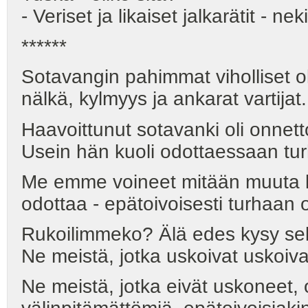
- Veriset ja likaiset jalkarätit - nek
******
Sotavangin pahimmat viholliset ol
nälkä, kylmyys ja ankarat vartijat.
Haavoittunut sotavanki oli onnet
Usein hän kuoli odottaessaan tu
Me emme voineet mitään muuta 
odottaa - epätoivoisesti turhaan 
Rukoilimmeko? Älä edes kysy sell
Ne meistä, jotka uskoivat uskoiva
Ne meistä, jotka eivät uskoneet, o