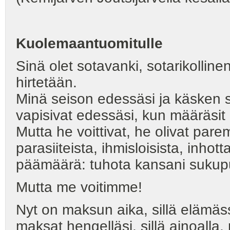
Kuolemaantuomitulle
Sinä olet sotavanki, sotarikolline
hirtetään.
Minä seison edessäsi ja käsken s
vapisivat edessäsi, kun määräsi
Mutta he voittivat, he olivat pare
parasiiteista, ihmisloisista, inhottav
päämäärä: tuhota kansani sukup
Mutta me voitimme!
Nyt on maksun aika, sillä elämäs
maksat hengelläsi, sillä ainoalla,