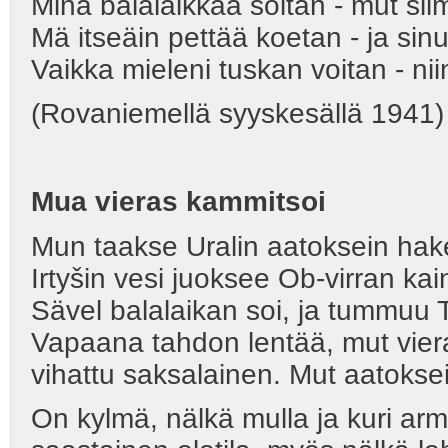
Minä balalaikkaa soitan - mut sil
Mä itseäin pettää koetan - ja sinu
Vaikka mieleni tuskan voitan - ni
(Rovaniemellä syyskesällä 1941)
Mua vieras kammitsoi
Mun taakse Uralin aatoksein hak
Irtyšin vesi juoksee Ob-virran kai
Sävel balalaikan soi, ja tummuu 
Vapaana tahdon lentää, mut vier
vihattu saksalainen. Mut aatoksei
On kylmä, nälkä mulla ja kuri ar