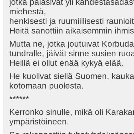
jotka palasivat yli kahdestasadas
miehestä,
henkisesti ja ruumiillisesti raunio
Heitä sanottiin aikaisemmin ihmisi
Mutta ne, jotka joutuivat Korbud
tundralle, jäivät sinne susien ruoa
Heillä ei ollut enää kykyä elää.
He kuolivat siellä Suomen, kauk
kotomaan puolesta.
******
Kerronko sinulle, mikä oli Kara
ympäristöineen.