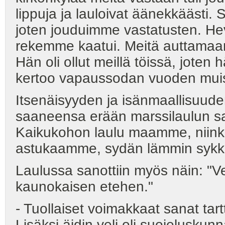
lippuja ja lauloivat äänekkäästi. 
joten jouduimme vastatusten. Hev
rekemme kaatui. Meitä auttamaan
Hän oli ollut meillä töissä, jote
kertoo vapaussodan vuoden muis
Itsenäisyyden ja isänmaallisuude
saaneensa erään marssilaulun san
Kaikukohon laulu maamme, niinku
astukaamme, sydän lämmin sykkä
Laulussa sanottiin myös näin: 
kaunokaisen etehen."
- Tuollaiset voimakkaat sanat tar
Lisäksi äidin veli oli suojelusk