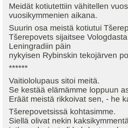
Meidät kotiutettiin vähitellen vuos
vuosikymmenien aikana.
Suurin osa meistä kotiutui Tšere
Tšerepovets sijaitsee Vologdasta
Leningradiin päin
nykyisen Rybinskin tekojärven po
******
Vaitiololupaus sitoi meitä.
Se kestää elämämme loppuun ast
Eräät meistä rikkoivat sen, - he k
Tšerepovetsissä kohtasimme.
Siellä olivat nekin kaksikymmen