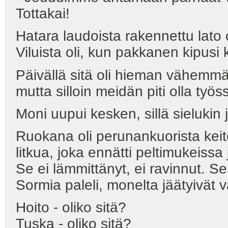
Tottakai!
Hatara laudoista rakennettu lato
Viluista oli, kun pakkanen kipu
Päivällä sitä oli hieman vähemm
mutta silloin meidän piti olla työs
Moni uupui kesken, sillä sielukin j
Ruokana oli perunankuorista keit
litkua, joka ennätti peltimukeissa
Se ei lämmittänyt, ei ravinnut. Sen
Sormia paleli, monelta jäätyivät va
Hoito - oliko sitä?
Tuska - oliko sitä?