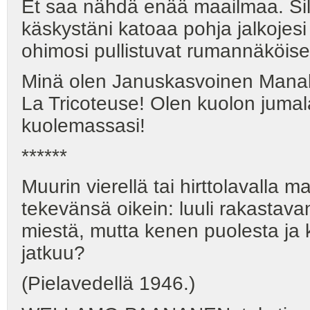
Et saa nähdä enää maailmaa. Sil
käskystäni katoaa pohja jalkojesi 
ohimosi pullistuvat rumannäköisest
Minä olen Januskasvoinen Manal
La Tricoteuse! Olen kuolon jumalat
kuolemassasi!
******
Muurin vierellä tai hirttolavalla 
tekevänsä oikein: luuli rakastav
miestä, mutta kenen puolesta ja 
jatkuu?
(Pielavedellä 1946.)