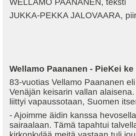
WELLAMO PAANANEN, teksti
JUKKA-PEKKA JALOVAARA, piir
Wellamo Paananen - PieKei ke 
83-vuotias Vellamo Paananen eli
Venäjän keisarin vallan alaisen
liittyi vapaussotaan, Suomen its
- Ajoimme äidin kanssa hevosell
sairaalaan. Tämä tapahtui talvell
kirkonkylää meitä vastaan tuli jou