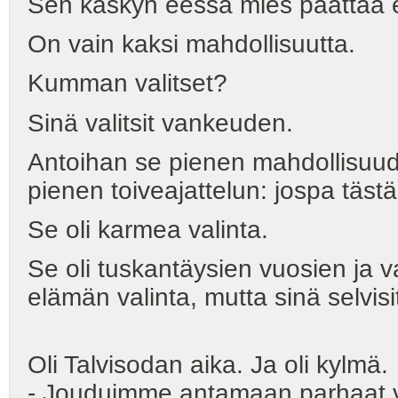
Sen käskyn eessä mies päättää 
On vain kaksi mahdollisuutta.
Kumman valitset?
Sinä valitsit vankeuden.
Antoihan se pienen mahdollisuu
pienen toiveajattelun: jospa tästä 
Se oli karmea valinta.
Se oli tuskantäysien vuosien ja 
elämän valinta, mutta sinä selvisi
Oli Talvisodan aika. Ja oli kylmä.
- Jouduimme antamaan parhaat v