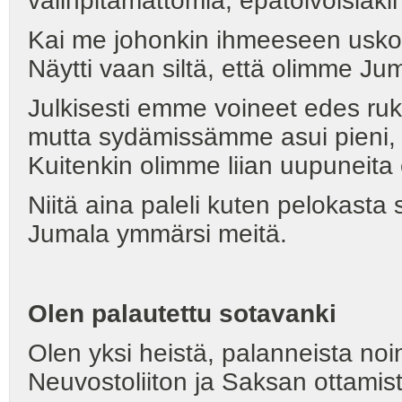
välinpitämättömiä, epätoivoisiaki
Kai me johonkin ihmeeseen usko
Näytti vaan siltä, että olimme J
Julkisesti emme voineet edes ruko
mutta sydämissämme asui pieni, 
Kuitenkin olimme liian uupuneit
Niitä aina paleli kuten pelokast
Jumala ymmärsi meitä.
Olen palautettu sotavanki
Olen yksi heistä, palanneista no
Neuvostoliiton ja Saksan ottamis