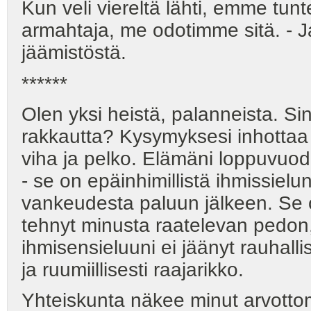
Kun veli viereltä lähti, emme tunt
armahtaja, me odotimme sitä. - Ja
jäämistöstä.
******
Olen yksi heistä, palanneista. Sin
rakkautta? Kysymyksesi inhottaa mi
viha ja pelko. Elämäni loppuvuod
- se on epäinhimillistä ihmissielu
vankeudesta paluun jälkeen. Se 
tehnyt minusta raatelevan pedon
ihmisensieluuni ei jäänyt rauhall
ja ruumiillisesti raajarikko.
Yhteiskunta näkee minut arvotto