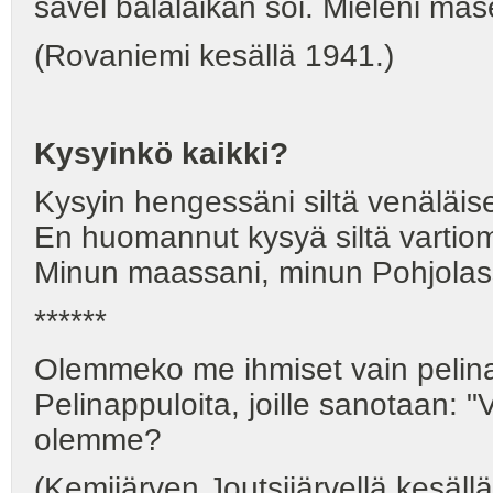
sävel balalaikan soi. Mieleni mas
(Rovaniemi kesällä 1941.)
Kysyinkö kaikki?
Kysyin hengessäni siltä venäläisel
En huomannut kysyä siltä vartiomi
Minun maassani, minun Pohjolas
******
Olemmeko me ihmiset vain pelina
Pelinappuloita, joille sanotaan: "
olemme?
(Kemijärven Joutsijärvellä kesäll