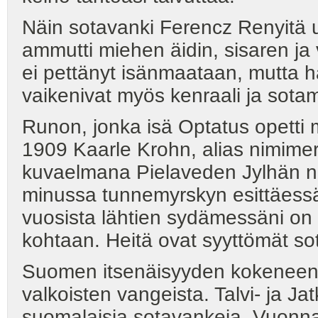
Näin sotavanki Ferencz Renyitä u
ammutti miehen äidin, sisaren ja
ei pettänyt isänmaataan, mutta h
vaikenivat myös kenraali ja sota
Runon, jonka isä Optatus opetti mi
1909 Kaarle Krohn, alias nimimer
kuvaelmana Pielaveden Jylhän nu
minussa tunnemyrskyn esittäessä
vuosista lähtien sydämessäni on
kohtaan. Heitä ovat syyttömät sot
Suomen itsenäisyyden kokeneena
valkoisten vangeista. Talvi- ja J
suomalaisia sotavankeja. Vuonn