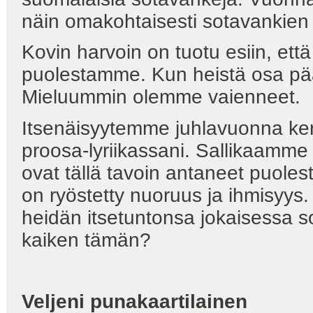
näin omakohtaisesti sotavankien
Kovin harvoin on tuotu esiin, ett
puolestamme. Kun heistä osa pääs
Mieluummin olemme vaienneet.
Itsenäisyytemme juhlavuonna ker
proosa-lyriikassani. Sallikaamme 
ovat tällä tavoin antaneet puol
on ryöstetty nuoruus ja ihmisyys. 
heidän itsetuntonsa jokaisessa s
kaiken tämän?
Veljeni punakaartilainen