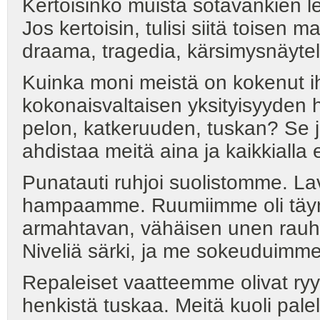
Kertoisinko muista sotavankien le
Jos kertoisin, tulisi siitä toisen
draama, tragedia, kärsimysnäytel
Kuinka moni meistä on kokenut 
kokonaisvaltaisen yksityisyyden 
pelon, katkeruuden, tuskan? Se j
ahdistaa meitä aina ja kaikkialla 
Punatauti ruhjoi suolistomme. Lav
hampaamme. Ruumiimme oli täynnä
armahtavan, vähäisen unen rauh
Niveliä särki, ja me sokeuduimme
Repaleiset vaatteemme olivat ryy
henkistä tuskaa. Meitä kuoli pal