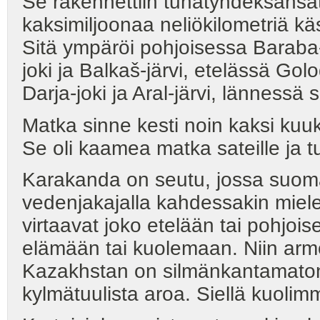
Se rakennettiin tuhatyhdeksänsa
kaksimiljoonaa neliökilometriä käs
Sitä ympäröi pohjoisessa Baraba-a
joki ja Balkaš-järvi, etelässä Gol
Darja-joki ja Aral-järvi, lännessä
Matka sinne kesti noin kaksi kuu
Se oli kaamea matka sateille ja tu
Karakanda on seutu, jossa suoma
vedenjakajalla kahdessakin miele
virtaavat joko etelään tai pohjois
elämään tai kuolemaan. Niin armot
Kazakhstan on silmänkantamaton
kylmätuulista aroa. Siellä kuoli