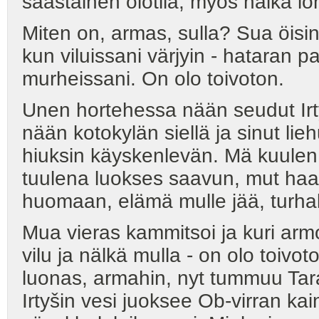
saastainen olotila, myös nälkä lo
Miten on, armas, sulla? Sua öisin
kun viluissani värjyin - hataran p
murheissani. On olo toivoton.
Unen hortehessa nään seudut Irt
nään kotokylän siellä ja sinut lie
hiuksin käyskenlevän. Mä kuulen
tuulena luokses saavun, mut haa
huomaan, elämä mulle jää, turha
Mua vieras kammitsoi ja kuri arm
vilu ja nälkä mulla - on olo toivo
luonas, armahin, nyt tummuu Tar
Irtyšin vesi juoksee Ob-virran kai