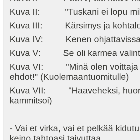
Kuva II: "Tuskani ei lopu millo
Kuva III: Kärsimys ja kohtalon
Kuva IV: Kenen ohjattavissa 
Kuva V: Se oli karmea valinta.
Kuva VI: "Minä olen voittaja 
ehdot!" (Kuolemaantuomitulle)
Kuva VII: "Haaveheksi, huomaa
kammitsoi)
- Vai et virka, vai et pelkää kid
keino tahtoasi taivuttaa.