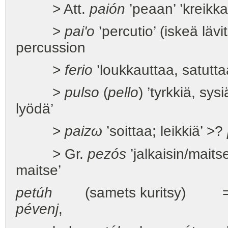
> Att.
paión
’peaan’ ’kreikkal
>
pai'o
’percutio’ (iskeä lävi
percussion
>
ferio
’loukkauttaa, satutta
>
pulso
(
pello
) ’tyrkkiä, sys
lyödä’
>
paizω
’soittaa; leikkiä’ >?
> Gr.
pezós
’jalkaisin/maits
maitse’
petúh
(samets kuritsy) = 
pévenj
,