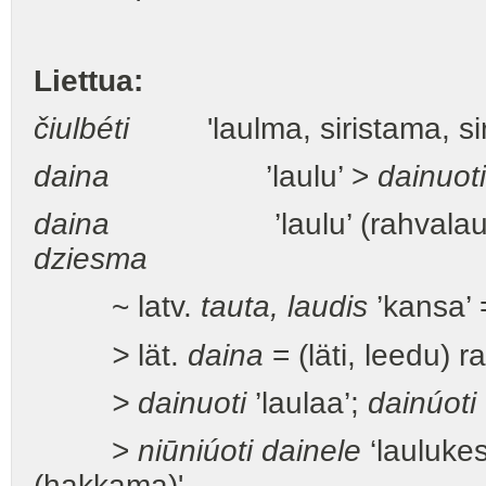
Liettua:
čiulbéti
'laulma, siristama, sirt
daina
’laulu’ >
dainuoti
daina
’laulu’ (rahvalaul, 
dziesma
~ latv.
tauta, laudis
’kansa’ =
>
lät.
daina
= (läti, leedu) r
> dainuoti
’laulaa’;
dainúoti
>
niūniúoti dainele
‘lauluke
(hakkama)'