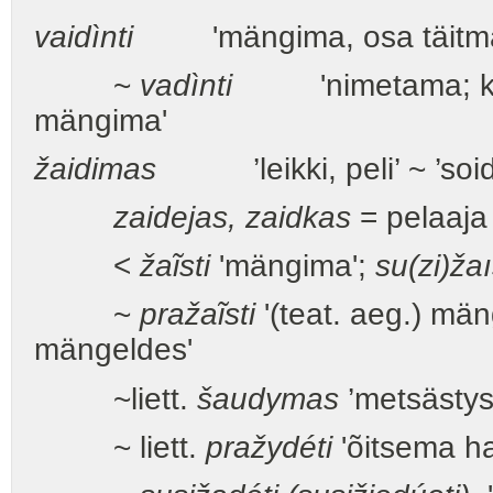
vaidìnti
'mängima, osa täitma; e
~
vadìnti
'nimetama; ku
mängima'
žaidimas
’leikki, peli’ ~ ’soid
zaidejas, zaidkas
= pelaaja
<
ža
ĩ
sti
'mängima';
su(zi)žaı
~
praža
ĩ
sti
'(teat. aeg.) mä
mängeldes'
~liett.
šaudymas
’metsästys’
~ liett.
pražydéti
'õitsema ha