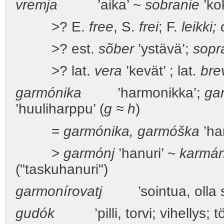
vremja
’aika’ ~
sobranie
’ko
>? E.
free
, S.
frei
; F.
leikki;
>? est.
sõber
’ystävä’;
sopr
>? lat.
vera
’kevät’ ; lat.
bre
garmónika
’harmonikka’;
ga
’huuliharppu’ (
g ≈ h
)
=
garmónika, garmóška
’ha
>
garmónj
’hanuri’ ~
karmá
("taskuhanuri")
garmonírovatj
’sointua, olla s
gudók
’pilli, torvi; vihellys; t