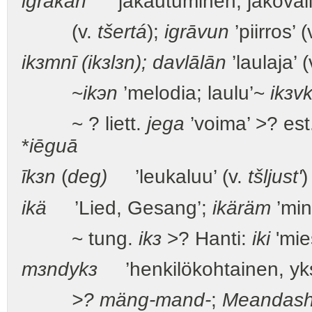
igrākān
’jakautuminen, jakoväli;
(v.
tšertá
);
igrāvun
’piirros’ (
ikзmnī (ikзlзn); davlālān
’laulaja’ 
~
ikэn
’melodia; laulu’~
ikзv
~ ? liett.
jega
’voima’ >? est
*
iēguā
īkзn
(
deg)
’leukaluu’ (v.
tšljust'
)
ikä
’Lied, Gesang’;
ikäräm
’min
~ tung.
ikз
>? Hanti:
iki
'mie
mзndykз
’henkilökohtainen, yksi
>? mäng-mand-
;
Meandas