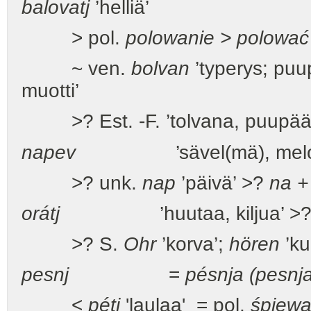
balovatj
’helliä’
> pol.
polowanie > polować
~ ven.
bolvan
’typerys; puu
muotti’
>? Est. -F. ’tolvana, puupää
napev
’sävel(mä), mel
>? unk.
nap
’päivä’ >?
na +
orátj
’huutaa, kiljua’ >? aari
>? S.
Ohr
’korva’;
hören
’ku
pesnj
=
pésnja (pesnja
<
pétj
'laulaa' = pol.
śpiew