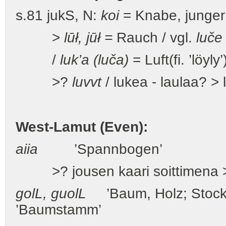
s.81 jukS, N:
koi
= Knabe, junger
>
lūł, jūł =
Rauch / vgl.
luče
/
luk’a (luča)
= Luft(fi. ’löyly’
>?
luvvt
/ lukea - laulaa? >
West-Lamut (Even):
aiia
’Spannbogen’
>? jousen kaari soittimena
gol
L
, g
u
ol
L
’Baum, Holz; Stock;
’Baumstamm’