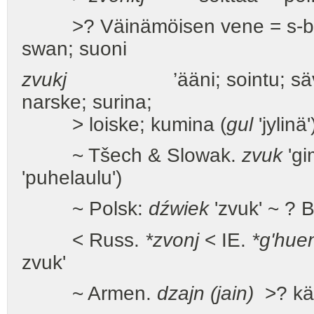
>? Väinämöisen vene = s-boat
swan; suoni
zvukj
’ääni; sointu; sävel; ä
narske; surina;
> loiske; kumina (
gul
'jylinä'
~ Tšech & Slowak.
zvuk
'gi
'puhelaulu')
~ Polsk:
dźwiek
'zvuk' ~ ? B
< Russ.
*zvonj
< IE.
*g'huen
zvuk'
~ Armen.
dzajn (jain)
>? kä