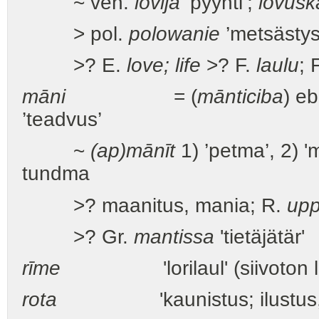
~ ven.
lóvlja
’pyynti’;
lovúšk
> pol.
polowanie
’metsästys
>? E.
love; life
>? F.
laulu
; 
māni
= (
mānticiba
) eb
’teadvus’
~
(ap)mānīt
1) ’petma’, 2) 
tundma
>? maanitus, mania; R.
up
>? Gr.
mantissa
'tietäjätär'
rīme
'lorilaul' (siivoton la
rota
'kaunistus; ilustus, ehe