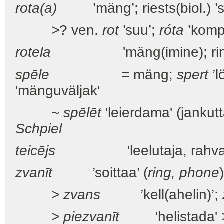
rota(a)
’mäng’; riests(biol.) ’s
>? ven.
rot
’suu’;
róta
’komp
rotela
'mäng(imine); rin
spēle
= mäng;
spert
’l
'mänguväljak'
~
spēlēt
'leierdama' (jankut
Schpiel
teicējs
'leelutaja, rahvalau
zvanīt
’soittaa’ (
ring, phone
>
zvans
’kell(ahelin)’;
>
piezvanīt
'helistada' 