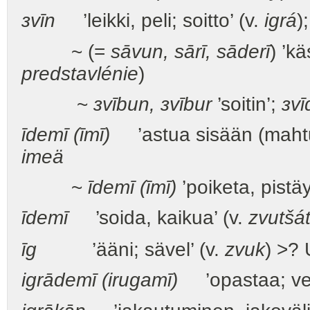
зvīn
’leikki, peli; soitto’ (v.
igrá
)
~ (=
sāvun,
sārī, sāderī
) ’kä
predstavlénie
)
~
зvībun, зvībur
’soitin’;
зvī
īdemī (īmī)
’astua sisään (mahtu
imeä
~
īdemī (īmī)
’poiketa, pistäy
īdemī
’soida, kaikua’ (v.
zvutšát
īg
’ääni; sävel’ (v.
zvuk
) >?
igrādemī (irugamī)
’opastaa; vet