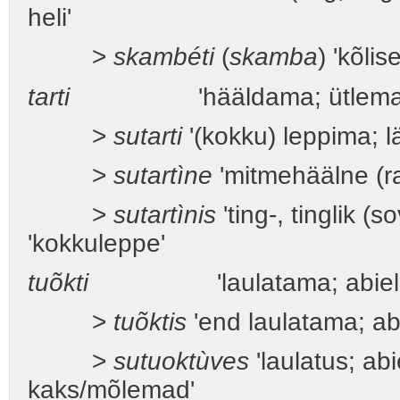
heli'
>
skambéti
(
skamba
) 'kõli
tarti
'hääldama; ütlema; l
>
sutarti
'(kokku) leppima; l
>
sutartìne
'mitmehäälne (ra
>
sutartìnis
'ting-, tinglik (s
'kokkuleppe'
tuõkti
'laulatama; abielu re
>
tuõktis
'end laulatama; ab
>
sutuoktùves
'laulatus; ab
kaks/mõlemad'