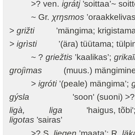
>? ven.
igrátj
’soittaa’~ soit
~ Gr.
χrŋsmos
’oraakkeliva
>
grižti
’mängima; krigistama; 
> igrìsti
’(ära) tüütama; tülpi
~ ?
griežtis
’kaalikas’;
grika
grojìmas
(muus.) mängimine,
>
igróti
’(peale) mängima’;
gýsla
'soon' (suoni) >
ligà, liga
'haigus, tõbi'
ligotas
’sairas’
>? S.
liegen
’maata’; R.
läk