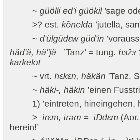
~
güölli ed'i güökil
’sage ode
>? est.
kõnelda
’jutella, s
~
d'ülgüdεw güd'in
’vorauss
häd'ä, hä''jä
’Tanz’ = tung.
hзžз
karkelot
~ vrt.
hεkεn, häkän
’Tanz, 
~ häki-, häkin
’einen Fusstr
1) ’eintreten, hineingehen,
>
ìrεm, ìrəm =
ì
D
dεm
(Aor.
herein!’