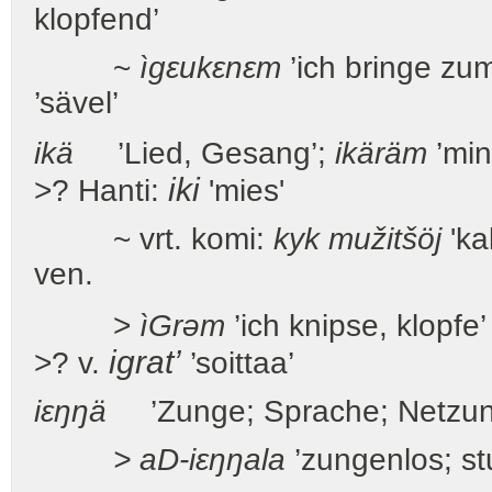
klopfend’
~
ìgεukεnεm
’ich bringe zu
’sävel’
ikä
’Lied, Gesang’;
ikäräm
’min
iki
>? Hanti:
'mies'
~ vrt. komi:
kyk mužitšöj
'ka
ven.
>
ì
G
rəm
’ich knipse, klopfe
igrat’
>? v.
’soittaa’
i
εŋŋä
’Zunge; Sprache; Netzunte
> a
D
-
i
εŋŋala
’zungenlos; s