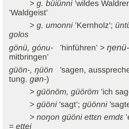
>
g. büiünni
’wildes Waldren
’Waldgeist’
>
g. umonni
’Kernholz’;
ünt
golos
ŋenü-
gönü, gónu-
’hinführen’ >
mitbringen’
güön-, ŋüön
’sagen, aussprechen
tung.
gøn-
)
>
güönöm, güöröm
’ich sag
>
güöni
’sagt’;
güönni
’sagt
>
noŋon güöni ettεn emdε
’
= ettei