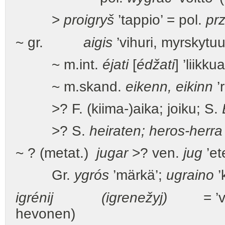
>
proigryš
’tappio’ = pol.
pr
~ gr.
aigis
’vihuri, myrskytuu
~ m.int.
éjati
[
édžati
] ’liikku
~ m.skand.
eikenn, eikinn
’r
>? F. (kiima-)aika; joiku; S.
>? S.
heiraten; heros-herra
~ ? (metat.)
jugar
>? ven.
jug
’ete
Gr.
ygrós
’märkä’;
ugraino
’
igrénij (igrenežyj)
= ’
hevonen)