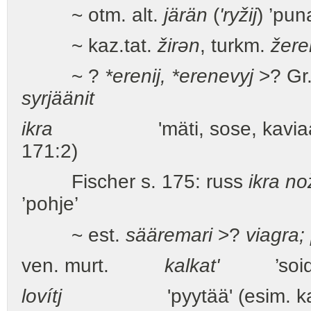
~ otm. alt.
järän
(
'ryžij
) ’pun
~ kaz.tat.
žirən
, turkm.
žere
~ ?
*erenij, *erenevyj
>? Gr
syrjäänit
ikra
'mäti, sose, kaviaar
171:2)
Fischer s. 175: russ
ikra no
’pohje’
~ est.
sääremari
>?
viagra;
ven. murt.
kalkat'
’soida, 
lovítj
'pyytää' (esim. kal