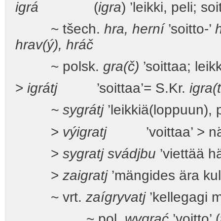
igrá
(
igra
) ’leikki, peli; so
~ tšech.
hra, herní
’soitto-’
hrav(ý), hráč
~ polsk.
gra(č)
’soittaa; leik
>
igrátj
’soittaa’= S.Kr.
igra(t
~ sygrátj
’leikkiä(loppuun), 
>
výigratj
’voittaa’ > näyt
>
sygratj svádjbu
’viettää h
>
zaigratj
’mängides ära ku
~ vrt.
zaígryvatj
’kellegagi 
~ pol.
wygrać
’voitto’