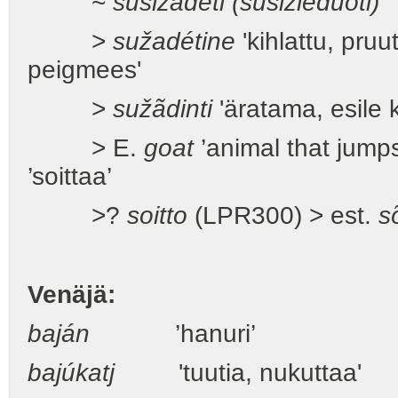
~
susižadéti (susižiedúoti)
>
sužadétine
'kihlattu, pruu
peigmees'
>
sužãdinti
'äratama, esile 
> E.
goat
’animal that jump
’soittaa’
>?
soitto
(LPR300) > est.
s
Venäjä:
baján
’hanuri’
bajúkatj
'tuutia, nukuttaa'