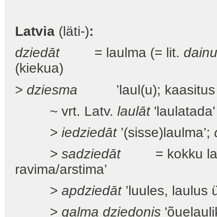
Latvia
(läti-)
:
dziedāt
= laulma (= lit.
dainu
(kiekua)
>
dziesma
’laul(u); kaasitus
~ vrt. Latv.
laulāt
'laulatada'
>
iedziedāt
’(sisse)laulma’;
>
sadziedāt
= kokku la
ravima/arstima’
>
apdziedāt
’luules, laulus 
>
galma dziedonis
'õuelaulik