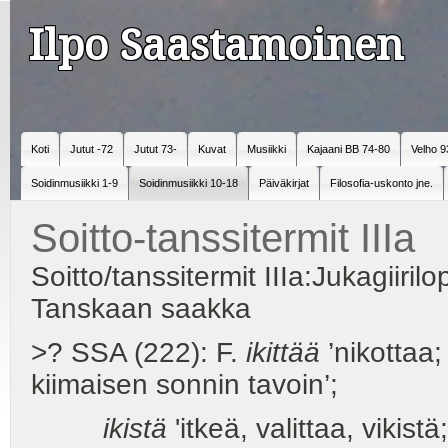
Ilpo Saastamoinen
Koti
Jutut -72
Jutut 73-
Kuvat
Musiikki
Kajaani BB 74-80
Velho 9
Soidinmusiikki 1-9
Soidinmusiikki 10-18
Päiväkirjat
Filosofia-uskonto jne.
Soitto-tanssitermit IIIa
Soitto/tanssitermit IIIa:Jukagiiril
Tanskaan saakka
>? SSA (222): F.
ikittää
’nikottaa;
kiimaisen sonnin tavoin’;
ikistä
'itkeä, valittaa, vikist