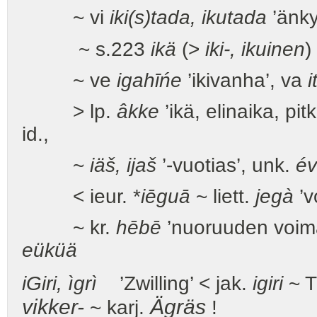
~ vi
iki(s)tada, ikutada
’änkyt
~ s.223
ikä
(>
iki-, ikuinen
)
~ ve
igahīńe
’ikivanha’, va
i
> lp.
âkke
’ikä, elinaika, pit
id.,
~
iäš, ijaš
’-vuotias’, unk.
év
< ieur. *
iēguā
~ liett.
jegà
’v
~ kr.
hēbē
’nuoruuden voima
eüküä
i
G
iri, ìgrì
’Zwilling’ < jak.
igiri
~ T
vikker-
Ägräs
~ karj.
!