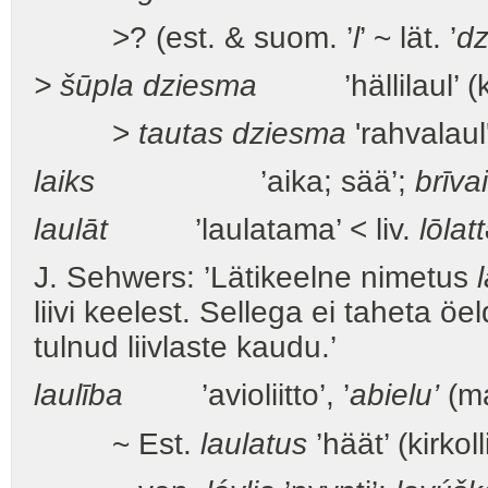
>? (est. & suom. ’
l
’ ~ lät. ’
d
> šūpla dziesma
’hällilaul’ (k
>
tautas dziesma
'rahvalaul
laiks
’aika; sää’;
brīvai
laulāt
’laulatama’ < liv.
lōlat
J. Sehwers: ’Lätikeelne nimetus
liivi keelest. Sellega ei taheta öel
tulnud liivlaste kaudu.’
laulība
’avioliitto’, ’
abielu’
(ma
~ Est.
laulatus
’häät’ (kirkol