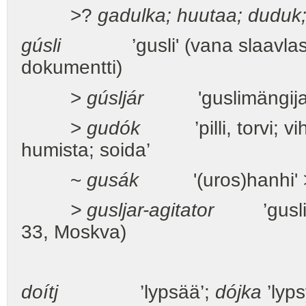
>?
gadulka; huutaa; duduk
gúsli
’gusli' (vana slaavlaste ke
dokumentti)
>
gúsljár
'guslimängija; k
>
gudók
’pilli, torvi; vih
humista; soida’
~
gusák
'(uros)hanhi'
> gusljar-agitator
’guslinso
33, Moskva)
doítj
’lypsää’;
dójka
’lyps