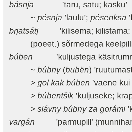
básnja
’taru, satu; kasku’
~
pésnja
’laulu’;
pésenksa
’
brjatsátj
’kilisema; kilistama;
(poeet.) sõrmedega keelpilli 
búben
’kuljustega käsitrumm,
~
búbny
(
bubën
) ’ruutumas
>
gol kak búben
’vaene kui k
>
búbentšik
’kuljuseke; krap
>
slávny búbny za gorámi
’
vargán
’parmupill’ (munniharp