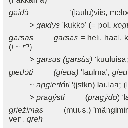
gaidà
'(laulu)viis, meloodia
> gaidys
’kukko’ (= pol.
kog
garsas
garsas
= heli, hääl, 
(
l ~ r
?)
>
garsus (garsùs)
’kuuluisa;
giedóti (gieda)
'laulma';
gied
~
apgiedóti
'(jstkn) laulaa; (
>
pragýsti
(
pragýdo
) '
griežimas
(muus.) ’mängimi
ven.
greh