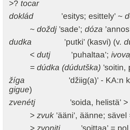
>?
tocar
doklád
’esitys; esittely’ ~
d
~
doždj
’sade’;
dóza
’annos
dudka
’putki’ (kasvi) (v.
d
<
dutj
’puhaltaa’;
ivov
= dúdka (dúdutška)
’soitin, 
žíga
'džiig(a)’ - KA:n keelpil
gigue
)
zvenétj
’soida, helistä’ 
>
zvuk
’ääni’, äänne; sävel 
> zvonitj
’soittaa’ = pol