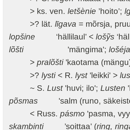
> ks. ven.
letšènie
’hoito’;
l
>? lät.
līgava
= mõrsja, pru
lopšine
‘hällilaul’ <
lošỹs
‘häll
lõšti
'mängima';
lošéj
>
pralõšti
'kaotama (mängu
>?
lysti
< R.
lyst
'leikki' >
lus
~ S.
Lust
'huvi; ilo';
Lusten
'
põsmas
'salm (runo, säkeistö, 
< Russ.
pásmo
'pasma, vyy
skambinti
’soittaa’ (
ring, rin