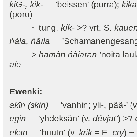
ki
G
-, kik-
’beissen’ (purra);
kika
(poro)
~ tung.
kík-
>? vrt. S.
kaue
ńàia, ńāıia
’Schamanengesang’ (
>
hamàn ńàiaran
’noita lau
aie
Ewenki:
akīn (зkin)
’vanhin; yli-, pää-’ (
egin
’yhdeksän’ (v.
dévjat’
) >?
ēkзn
’huuto’ (v.
krik
= E.
cry
)
~