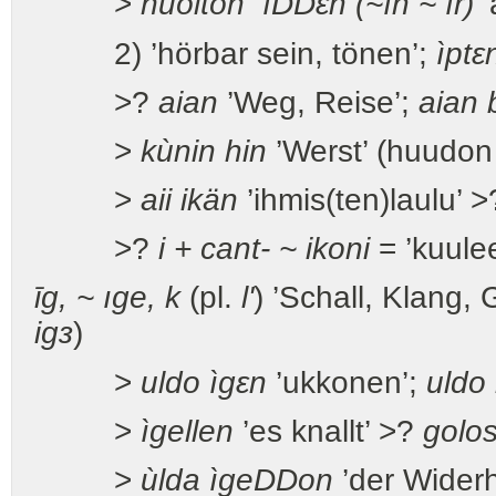
>
ńüöltön
ì
DD
εn (~ìn ~
ìr)
2) ’hörbar sein, tönen’;
ìptε
>?
aian
’Weg, Reise’;
aian 
>
kùnin hin
’Werst’ (huudon 
>
aii ikän
’ihmis(ten)laulu’ 
>?
i + cant- ~ ikoni
= ’kuule
īg, ~ ıge, k
(pl.
l'
) ’Schall, Klang,
igз
)
>
uldo ìgεn
’ukkonen’;
uldo 
>
ìgellen
’es knallt’ >?
golo
>
ùlda ìge
DD
on
’der Widerh