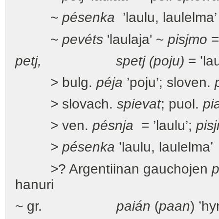
~
pésenka
’laulu, laulelma
~
pevéts
'laulaja' ~
pisjmo
= 
petj, spetj (poju)
= ’lau
> bulg.
péja
’poju’; sloven.
> slovach.
spievat
; puol.
pi
> ven.
pésnja
= ’laulu’;
pis
>
pésenka
’laulu, laulelma’
>? Argentiinan gauchojen
p
hanuri
~ gr.
paián
(
paan
) ’h