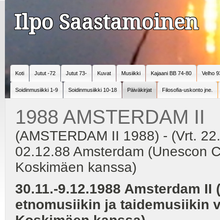
Ilpo Saastamoinen
Koti
Jutut -72
Jutut 73-
Kuvat
Musiikki
Kajaani BB 74-80
Velho 9
Soidinmusiikki 1-9
Soidinmusiikki 10-18
Päiväkirjat
Filosofia-uskonto jne.
1988 AMSTERDAM II
(AMSTERDAM II 1988) - (Vrt. 22.
02.12.88 Amsterdam (Unescon C
Koskimäen kanssa)
30.11.-9.12.1988 Amsterdam I
etnomusiikin ja taidemusiikin 