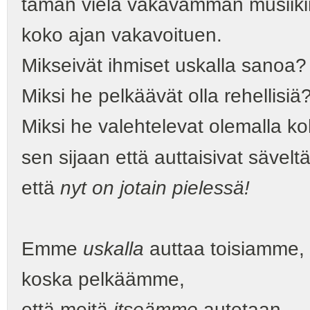
tämän vielä vakavamman musiiki
koko ajan vakavoituen.
Mikseivät ihmiset uskalla sanoa?
Miksi he pelkäävät olla rehellisiä
Miksi he valehtelevat olemalla koh
sen sijaan että auttaisivat säve
että
nyt on jotain pielessä!
Emme
uskalla
auttaa toisiamme,
koska pelkäämme,
että meitä
itseämme
autetaan