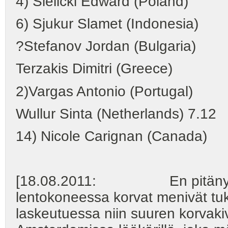
4) Sielicki Edward (Poland)
6) Sjukur Slamet (Indonesia)
?Stefanov Jordan (Bulgaria)
Terzakis Dimitri (Greece)
2)Vargas Antonio (Portugal)
Wullur Sinta (Netherlands) 7.12
14) Nicole Carignan (Canada)
[18.08.2011: En pitänyt esit
lentokoneessa korvat menivät tu
laskeutuessa niin suuren korvakivu