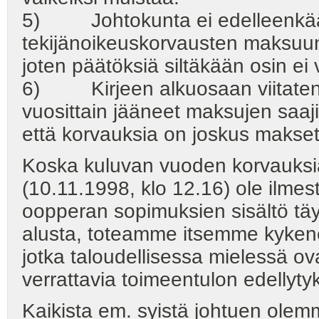
5) Johtokunta ei edelleenkään 
tekijänoikeuskorvausten maksuu
joten päätöksiä siltäkään osin ei
6) Kirjeen alkuosaan viitaten 
vuosittain jääneet maksujen saaj
että korvauksia on joskus makse
Koska kuluvan vuoden korvauksia e
(10.11.1998, klo 12.16) ole ilmes
oopperan sopimuksien sisältö tä
alusta, toteamme itsemme kyken
jotka taloudellisessa mielessä ov
verrattavia toimeentulon edellytyk
Kaikista em. syistä johtuen olem