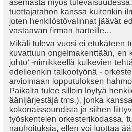
asemasta myös tulevaisuudessa.
tuottajatahon kanssa kuitenkin il
joten henkilöstövalinnat jäävät ed
vastaavan firman harteille...
Mikäli tuleva vuosi ei etukäteen t
kuvattuun ongelmakenttään, en ka
johto’ -nimikkeellä kulkevien teht
edelleenkin talkootyönä - orkeste
arvioimaan lopputuloksen hahmo
Paikalta tulee silloin löytyä henki
äänijärjestäjä tms.), jonka kans
kokonaissoundista ja siihen liitt
työskentelen orkesterikodassa, 
nauhoituksia, ellen voi luottaa ä