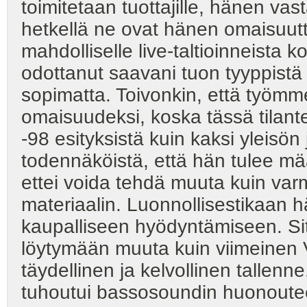
toimitetaan tuottajille, hänen vast
hetkellä ne ovat hänen omaisuutt
mahdolliselle live-taltioinneista 
odottanut saavani tuon tyyppistä v
sopimatta. Toivonkin, että työmm
omaisuudeksi, koska tässä tilante
-98 esityksistä kuin kaksi yleisön
todennäköistä, että hän tulee mää
ettei voida tehdä muuta kuin varm
materiaalin. Luonnollisestikaan 
kaupalliseen hyödyntämiseen. Sitä
löytymään muuta kuin viimeinen Ve
täydellinen ja kelvollinen tallenne
tuhoutui bassosoundin huonoutee