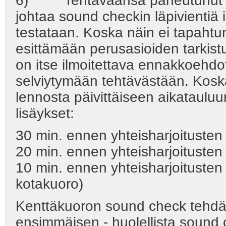
6) Tehtäväänsä paneutunut ä
johtaa sound checkin läpivientiä i
testataan. Koska näin ei tapahtu
esittämään perusasioiden tarkist
on itse ilmoitettava ennakkoehdo
selviytymään tehtävästään. Koska 
lennosta päivittäiseen aikatauluun
lisäykset:
30 min. ennen yhteisharjoitusten 
20 min. ennen yhteisharjoitusten 
10 min. ennen yhteisharjoitusten a
kotakuoro)
Kenttäkuoron sound check tehdää
ensimmäisen - huolellista sound 