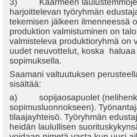
3) Käärmeen laulustemmojen
harjoittelevan työryhmän edustaj
tekemisen jälkeen ilmenneessä
produktion valmistuminen on talo
valmisteleva produktioryhmä on v
uudet neuvottelut, koska haluaa 
sopimuksella.
Saamani valtuutuksen perusteella
sisältää:
a) sopijaosapuolet (nelihenk
sopimusluonnokseen). Työnantajana
tilaajayhteisö. Työryhmän edustaj
heidän laulullisen suorituskyky
voidaan nimetä vasta kun uusi aik