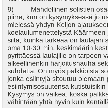
8) Mahdollinen solistien osaa
piirre, kun on kysymyksessä jo use
mielessä yhdyn Keijon ajatuksee
koelaulumenettelystä Käärmeen jo
siitä, kuinka tärkeää on laulajan 
oma 10-30 min. keskimäärin ke
pyrittäessä laulajille on tarpeen
alkeellinenkin harjoitusnauha sekä
suhdetta. On myös palkkioista so
jonka esiintyjä sitoutuu olemaan
esiintymisosuutensa kutistuisikin
Kysymys on vaikea, koska palkkaa
vähintään yhtä hyvin kuin kentäll