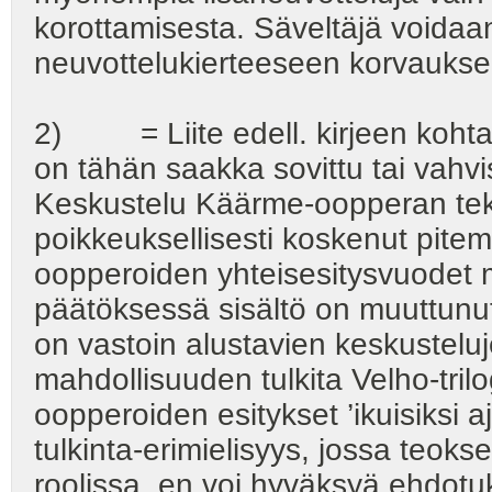
korottamisesta. Säveltäjä voidaa
neuvottelukierteeseen korvaukse
2) = Liite edell. kirjeen kohta
on tähän saakka sovittu tai vahvis
Keskustelu Käärme-oopperan tek
poikkeuksellisesti koskenut pite
oopperoiden yhteisesitysvuodet
päätöksessä sisältö on muuttunut
on vastoin alustavien keskusteluj
mahdollisuuden tulkita Velho-trilo
oopperoiden esitykset ’ikuisiksi 
tulkinta-erimielisyys, jossa teokse
roolissa, en voi hyväksyä ehdot