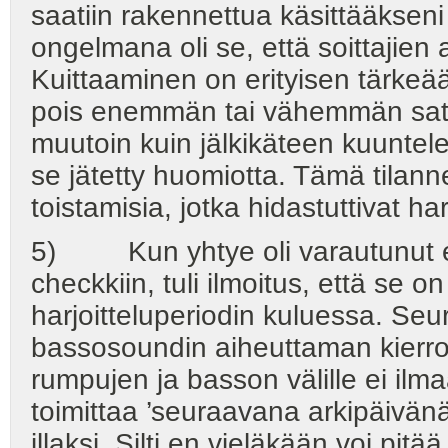
saatiin rakennettua käsittääkseni
ongelmana oli se, että soittajien a
Kuittaaminen on erityisen tärkeää
pois enemmän tai vähemmän satun
muutoin kuin jälkikäteen kuuntelem
se jätetty huomiotta. Tämä tilan
toistamisia, jotka hidastuttivat ha
5) Kun yhtye oli varautunut e
checkkiin, tuli ilmoitus, että se on
harjoitteluperiodin kuluessa. Se
bassosoundin aiheuttaman kierron
rumpujen ja basson välille ei ilm
toimittaa ’seuraavana arkipäivän
illaksi. Silti en vieläkään voi pit