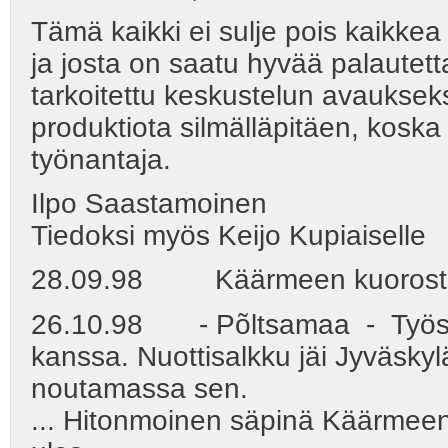
Tämä kaikki ei sulje pois kaikke
ja josta on saatu hyvää palautett
tarkoitettu keskustelun avauksek
produktiota silmälläpitäen, kosk
työnantaja.
Ilpo Saastamoinen
Tiedoksi myös Keijo Kupiaiselle
28.09.98 Käärmeen kuorostem
26.10.98 - Põltsamaa - Työs
kanssa. Nuottisalkku jäi Jyväskyl
noutamassa sen.
... Hitonmoinen säpinä Käärmeen y