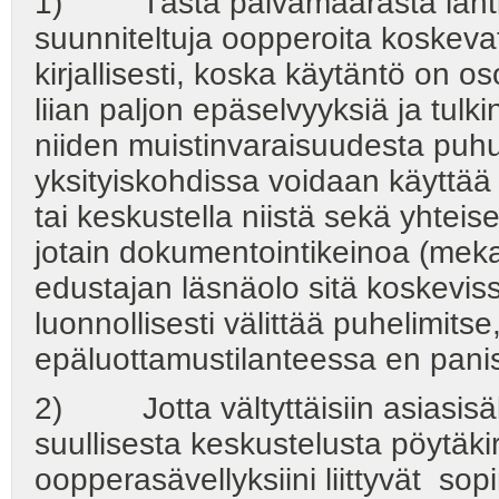
1) Tästä päivämäärästä lähtien 
suunniteltuja oopperoita koskevat
kirjallisesti, koska käytäntö on os
liian paljon epäselvyyksiä ja tulk
niiden muistinvaraisuudesta pu
yksityiskohdissa voidaan käyttää 
tai keskustella niistä sekä yhteis
jotain dokumentointikeinoa (meka
edustajan läsnäolo sitä koskevis
luonnollisesti välittää puhelimits
epäluottamustilanteessa en panisi
2) Jotta vältyttäisiin asiasisä
suullisesta keskustelusta pöytäk
oopperasävellyksiini liittyvät sop