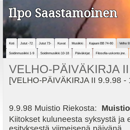
Ilpo Saastamoinen
Koti
Jutut -72
Jutut 73-
Kuvat
Musiikki
Kajaani BB 74-80
Velho 9
Soidinmusiikki 1-9
Soidinmusiikki 10-18
Päiväkirjat
Filosofia-uskonto jne.
VELHO-PÄIVÄKIRJA II
[VELHO-PÄIVÄKIRJA II 9.9.98 - 
9.9.98 Muistio Riekosta:
Muistio
Kiitokset kuluneesta syksystä ja
esityksestä viimeisenä päivänä.