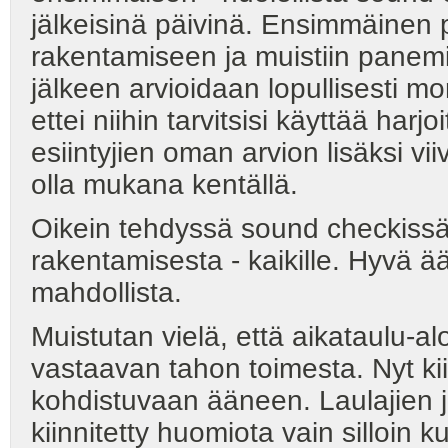
jälkeisinä päivinä. Ensimmäinen p
rakentamiseen ja muistiin panem
jälkeen arvioidaan lopullisesti moni
ettei niihin tarvitsisi käyttää har
esiintyjien oman arvion lisäksi vii
olla mukana kentällä.
Oikein tehdyssä sound checkissä
rakentamisesta - kaikille. Hyvä ä
mahdollista.
Muistutan vielä, että aikataulu-alo
vastaavan tahon toimesta. Nyt ki
kohdistuvaan ääneen. Laulajien 
kiinnitetty huomiota vain silloin 