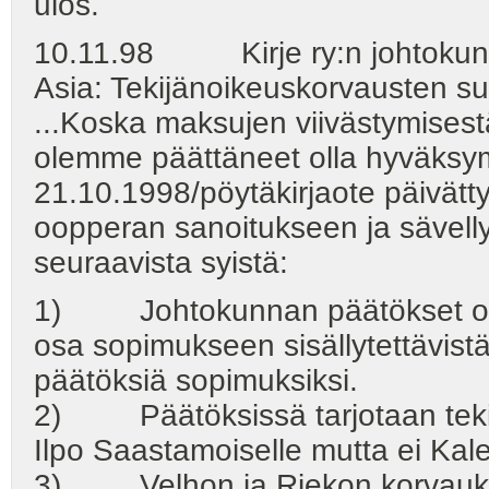
ulos.
10.11.98 Kirje ry:n johtokun
Asia: Tekijänoikeuskorvausten su
...Koska maksujen viivästymisestä 
olemme päättäneet olla hyväksy
21.10.1998/pöytäkirjaote päivät
oopperan sanoitukseen ja sävellyk
seuraavista syistä:
1) Johtokunnan päätökset ovat
osa sopimukseen sisällytettävist
päätöksiä sopimuksiksi.
2) Päätöksissä tarjotaan teki
Ilpo Saastamoiselle mutta ei Kale
3) Velhon ja Riekon korvauksi