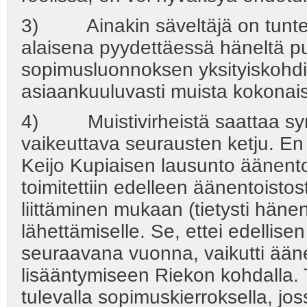
3) Ainakin säveltäjä on tunten
alaisena pyydettäessä häneltä pu
sopimusluonnoksen yksityiskohdis
asiaankuuluvasti muista kokonaisu
4) Muistivirheistä saattaa syn
vaikeuttava seurausten ketju. En o
Keijo Kupiaisen lausunto äänentoi
toimitettiin edelleen äänentoistos
liittäminen mukaan (tietysti hänen
lähettämiselle. Se, ettei edellise
seuraavana vuonna, vaikutti ään
lisääntymiseen Riekon kohdalla. 
tulevalla sopimuskierroksella, jos