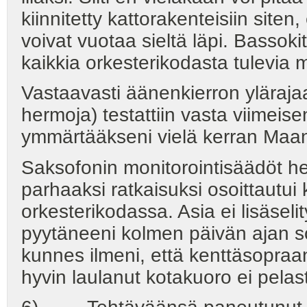
kiinnitetty kattorakenteisiin siten
voivat vuotaa sieltä läpi. Bassoki
kaikkia orkesterikodasta tulevia 
Vastaavasti äänenkierron yläraja
hermoja) testattiin vasta viimeise
ymmärtääkseni vielä kerran Maan 
Saksofonin monitorointisäädöt heitt
parhaaksi ratkaisuksi osoittautui
orkesterikodassa. Asia ei lisäselit
pyytäneeni kolmen päivän ajan so
kunnes ilmeni, että kenttäsopraano
hyvin laulanut kotakuoro ei pelast