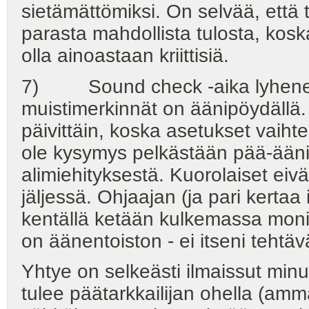
sietämättömiksi. On selvää, että 
parasta mahdollista tulosta, koska
olla ainoastaan kriittisiä.
7) Sound check -aika lyhenee
muistimerkinnät on äänipöydällä. 
päivittäin, koska asetukset vaiht
ole kysymys pelkästään pää-äänita
alimiehityksestä. Kuorolaiset eiv
jäljessä. Ohjaajan (ja pari kertaa
kentällä ketään kulkemassa monit
on äänentoiston - ei itseni tehtäv
Yhtye on selkeästi ilmaissut minu
tulee päätarkkailijan ohella (amma