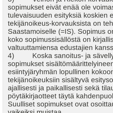
sopimukset eivät enää ole voima
tulevaisuuden esityksiä koskien
tekijänoikeus-korvauksista on te
Saastamoiselle (=IS). Sopimus on
koko sopimussisällöstä on kirjallis
valtuuttamiensa edustajien kanss
4) Koska sanoitus- ja sävellyspa
sopimukset sisältömäärittelyinee
esiintyjäryhmän lopullinen kokoo
tekijänoikeuksiin sisältyvä esity
ajallisesti ja paikallisesti sekä t
pöytäkirjaotteet täytä kahdenpu
Suulliset sopimukset ovat osoitt
vaikeiksi muistaa.