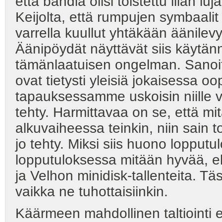
että bändiä olisi toistettu liian 
Keijolta, että rumpujen symbaalit
varrella kuullut yhtäkään äänilevy
Äänipöydät näyttävät siis käytä
tämänlaatuisen ongelman. Sanoit
ovat tietysti yleisiä jokaisessa 
tapauksessamme uskoisin niille 
tehty. Harmittavaa on se, että m
alkuvaiheessa teinkin, niin sain 
jo tehty. Miksi siis huono lopputu
lopputuloksessa mitään hyvää, el
ja Velhon minidisk-tallenteita. 
vaikka ne tuhottaisiinkin.
Käärmeen mahdollinen taltiointi e