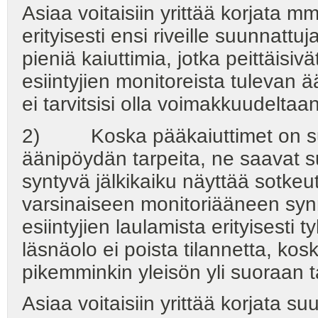
Asiaa voitaisiin yrittää korjata mm
erityisesti ensi riveille suunnattu
pieniä kaiuttimia, jotka peittäisiv
esiintyjien monitoreista tulevan 
ei tarvitsisi olla voimakkuudelta
2) Koska pääkaiuttimet on su
äänipöydän tarpeita, ne saavat s
syntyvä jälkikaiku näyttää sotkeu
varsinaiseen monitoriääneen synn
esiintyjien laulamista erityisesti
läsnäolo ei poista tilannetta, k
pikemminkin yleisön yli suoraan 
Asiaa voitaisiin yrittää korjata s