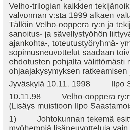
Velho-trilogian kaikkien tekijän
valvonnan v:sta 1999 alkaen valt
Tällöin Velho-ooppera ry:n ja tekij
sanoitus- ja sävellystyöhön liittyvä
ajankohta-, toteutustyöryhmä- ym
sopimusneuvottelut saadaan toivot
ehdotusten pohjalta välittömästi
ohjaajakysymyksen ratkeamisen 
Jyväskylä 10.11. 1998 Ilpo Sa
10.11.98 Velho-ooppera ry:n 
(Lisäys muistioon Ilpo Saastamoi
1) Johtokunnan tekemä esitys 
myöhempiä lisäneuvotteluja vain