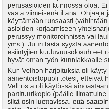
perusasioiden kunnossa oloa. Ei r
vasta viimeisenä iltana. Ohjaaja 
käyttämään runsaasti (vähintään 
asioiden korjaamiseen yhteisharjo
perussyy monitoroinnissa vai la
yms.). Juuri tästä syystä äänento
esiintyjien kuuluvuusolosuhteet o
hyvät oman työn kunniakkaalle su
Kun Velhon harjoituksia oli käyty l
äänentoistopuoli totesi, etteivät
Velhosta oli käytössä ainoastaan l
partituurikopio (päälle liimattuin
siltä osin luettavissa, että saato