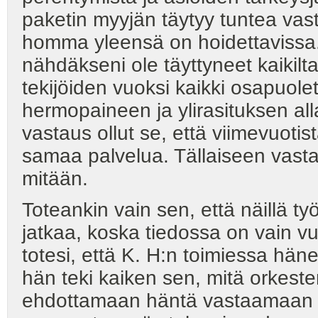
paketin myyjän täytyy tuntea vastu
homma yleensä on hoidettavissa.
nähdäkseni ole täyttyneet kaikil
tekijöiden vuoksi kaikki osapuol
hermopaineen ja ylirasituksen all
vastaus ollut se, että viimevuoti
samaa palvelua. Tällaiseen vast
mitään.
Toteankin vain sen, että näillä t
jatkaa, koska tiedossa on vain vuo
totesi, että K. H:n toimiessa hänel
hän teki kaiken sen, mitä orkester
ehdottamaan häntä vastaamaan yl