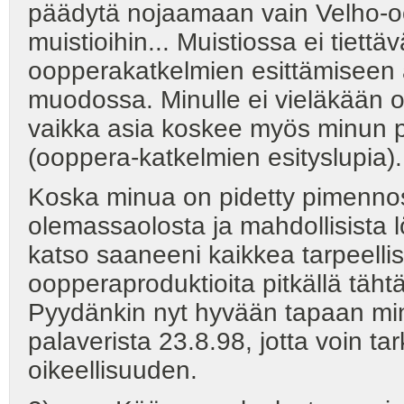
päädytä nojaamaan vain Velho-oo
muistioihin... Muistiossa ei tiett
oopperakatkelmien esittämiseen
muodossa. Minulle ei vieläkään ol
vaikka asia koskee myös minun pä
(ooppera-katkelmien esityslupia).
Koska minua on pidetty pimennoss
olemassaolosta ja mahdollisista l
katso saaneeni kaikkea tarpeelli
oopperaproduktioita pitkällä tähtä
Pyydänkin nyt hyvään tapaan minu
palaverista 23.8.98, jotta voin ta
oikeellisuuden.