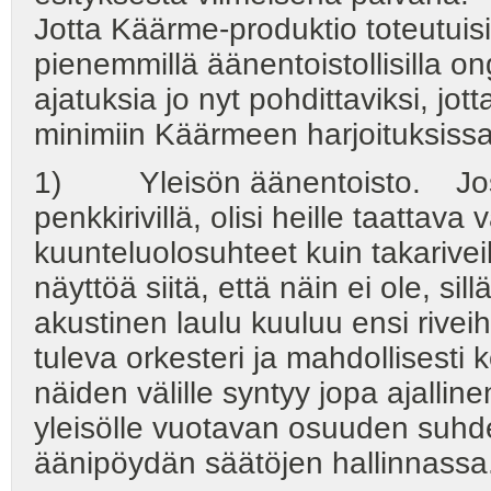
Jotta Käärme-produktio toteutuisi
pienemmillä äänentoistollisilla o
ajatuksia jo nyt pohdittaviksi, 
minimiin Käärmeen harjoituksissa 
1) Yleisön äänentoisto. Jos pä
penkkirivillä, olisi heille taatta
kuunteluolosuhteet kuin takariveil
näyttöä siitä, että näin ei ole, sill
akustinen laulu kuuluu ensi rive
tuleva orkesteri ja mahdollisest
näiden välille syntyy jopa ajalli
yleisölle vuotavan osuuden suhde
äänipöydän säätöjen hallinnassa