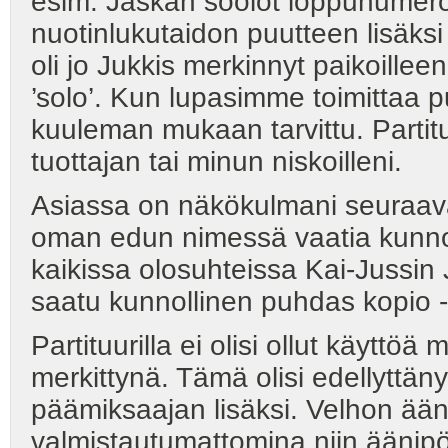
esim. Jaskan soolot loppunumeroi
nuotinlukutaidon puutteen lisäks
oli jo Jukkis merkinnyt paikoilleen
’solo’. Kun lupasimme toimittaa pu
kuuleman mukaan tarvittu. Partitu
tuottajan tai minun niskoilleni.
Asiassa on näkökulmani seuraava
oman edun nimessä vaatia kunnolli
kaikissa olosuhteissa Kai-Jussin J
saatu kunnollinen puhdas kopio -
Partituurilla ei olisi ollut käyttöä
merkittynä. Tämä olisi edellyttäny
päämiksaajan lisäksi. Velhon ääne
valmistautumattomina niin äänipö