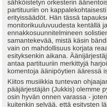
sähköistetyn orkesterin äänentois
partituuriin on kappalekohtaisesti 
erityissäädöt. Hän tässä tapauk
monitorikuuluvuudesta kentällä j
ennakkosuunnitelmineen solistien 
samantekevää, mistä käsin bändi
vain on mahdollisuus korjata rea
esityksenkin aikana. Äänijärjestä
antaa partituuriin merkittyjä harj
komentoja äänipöytien ääressä ist
Kiitos musiikkia tuntevan ohjaaja
pääjärjestäjän (Jukkis) olemme p
osin hyvän onnen varassa - jotenk
kuitenkin selvää, että esitysten l