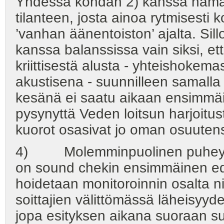
Yhdessä kohdan 2) kanssa nämä t
tilanteen, josta ainoa rytmisesti 
’vanhan äänentoiston’ ajalta. Sill
kanssa balanssissa vain siksi, ett
kriittisestä alusta - yhteishokem
akustisena - suunnilleen samalla 
kesänä ei saatu aikaan ensimmä
pysynyttä Veden loitsun harjoitust
kuorot osasivat jo oman osuuten
4) Molemminpuolinen puheyhteys
on sound chekin ensimmäinen edel
hoidetaan monitoroinnin osalta ni
soittajien välittömässä läheisyy
jopa esityksen aikana suoraan su