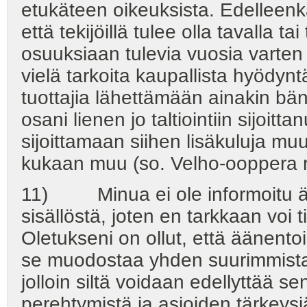
etukäteen oikeuksista. Edelleenkä
että tekijöillä tulee olla tavalla t
osuuksiaan tulevia vuosia varten er
vielä tarkoita kaupallista hyödyn
tuottajia lähettämään ainakin bä
osani lienen jo taltiointiin sijoitt
sijoittamaan siihen lisäkuluja muu
kukaan muu (so. Velho-ooppera ry
11) Minua ei ole informoitu ää
sisällöstä, joten en tarkkaan voi 
Oletukseni on ollut, että äänento
se muodostaa yhden suurimmista y
jolloin siltä voidaan edellyttää s
perehtymistä ja asioiden tärkeysj