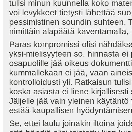
tulisi minun kuunnella koko mater
voi levykkeet tietysti lähettää su
pessimistinen soundin suhteen. Te
nimittäin alapäätä kaventamalla, m
Paras kompromissi olisi nähdäksen
yksi-mielisyyteen so. hinnasta e
osapuolille jää oikeus dokumenttii
kummallekaan ei jää, vaan aineis
kontrolloidusti yli. Ratkaisun tul
koska asiasta ei liene kirjallises
Jäljelle jää vain yleinen käytäntö
estää kaupallisen hyödyntämisen
Se, ettei laulu joinakin iltoina joi