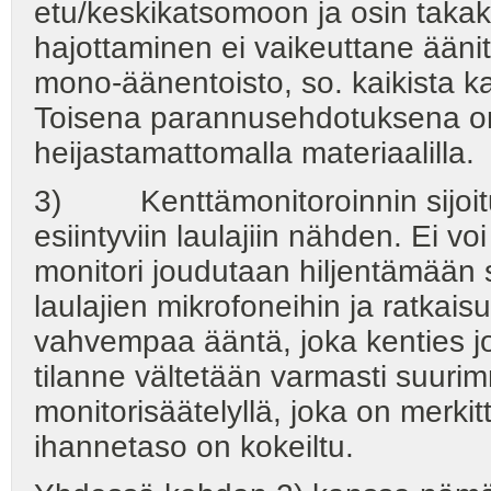
etu/keskikatsomoon ja osin tak
hajottaminen ei vaikeuttane ään
mono-äänentoisto, so. kaikista 
Toisena parannusehdotuksena on
heijastamattomalla materiaalilla.
3) Kenttämonitoroinnin sijoitu
esiintyviin laulajiin nähden. Ei voi
monitori joudutaan hiljentämään s
laulajien mikrofoneihin ja ratkai
vahvempaa ääntä, joka kenties jo t
tilanne vältetään varmasti suuri
monitorisäätelyllä, joka on merkit
ihannetaso on kokeiltu.