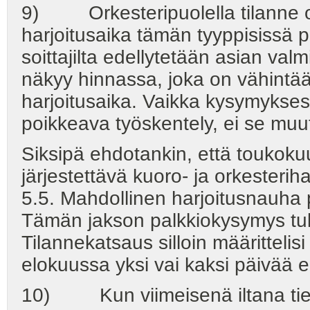
9) Orkesteripuolella tilanne on
harjoitusaika tämän tyyppisissä 
soittajilta edellytetään asian valm
näkyy hinnassa, joka on vähintä
harjoitusaika. Vaikka kysymykses
poikkeava työskentely, ei se muu
Siksipä ehdotankin, että toukokuu
järjestettävä kuoro- ja orkesterih
5.5. Mahdollinen harjoitusnauha p
Tämän jakson palkkiokysymys tuli
Tilannekatsaus silloin määrittelis
elokuussa yksi vai kaksi päivää e
10) Kun viimeisenä iltana tiedus