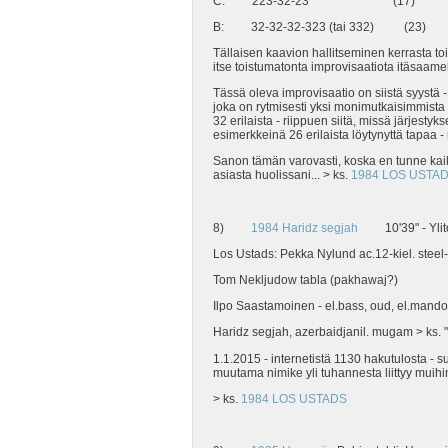
C: 223-32-23 (17)
B: 32-32-32-323 (tai 332) (23)
Tällaisen kaavion hallitseminen kerrasta to
itse toistumatonta improvisaatiota itäsaame
Tässä oleva improvisaatio on siistä syystä 
joka on rytmisesti yksi monimutkaisimmista 
32 erilaista - riippuen siitä, missä järjes
esimerkkeinä 26 erilaista löytynyttä tapaa -
Sanon tämän varovasti, koska en tunne kaikk
asiasta huolissani... > ks.
1984 LOS USTA
8)
1984 Haridz segjah
10'39" - Ylitor
Los Ustads: Pekka Nylund ac.12-kiel. steel-
Tom Nekljudow tabla (pakhawaj?)
Ilpo Saastamoinen - el.bass, oud, el.mando
Haridz segjah, azerbaidjanil. mugam > ks. "
1.1.2015 - internetistä 1130 hakutulosta - s
muutama nimike yli tuhannesta liittyy muihi
> ks.
1984 LOS USTADS