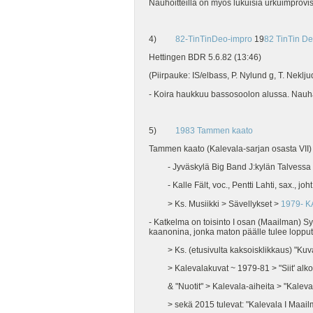
Nauhoitteilla on myös lukuisia urkuimprovisaa
4)
82-TinTinDeo-impro
19
82 TinTin De
Hettingen BDR 5.6.82 (13:46)
(Piirpauke: IS/elbass, P. Nylund g, T. Neklju
- Koira haukkuu bassosoolon alussa. Nauha
5)
1983 Tammen kaato
Tammen kaato (Kalevala-sarjan osasta VII)
- Jyväskylä Big Band J:kylän Talvessa
- Kalle Fält, voc., Pentti Lahti, sax., joh
> Ks. Musiikki > Sävellykset >
1979- K
- Katkelma on toisinto I osan (Maailman) Syn
kaanonina, jonka maton päälle tulee lopputekst
> Ks. (etusivulta kaksoisklikkaus) "Kuv
> Kalevalakuvat ~ 1979-81 > "Siit' alkoi s
& "Nuotit" > Kalevala-aiheita > "Kalevala
> sekä 2015 tulevat: "Kalevala I Maailma