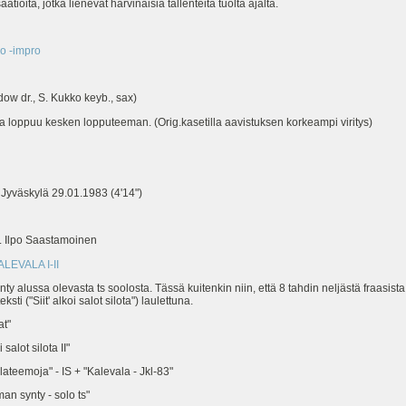
tioita, jotka lienevät harvinaisia tallenteita tuolta ajalta.
o -impro
dow dr., S. Kukko keyb., sax)
 loppuu kesken lopputeeman. (Orig.kasetilla aavistuksen korkeampi viritys)
 Jyväskylä 29.01.1983 (4'14")
t. Ilpo Saastamoinen
ALEVALA I-II
ty alussa olevasta ts soolosta. Tässä kuitenkin niin, että 8 tahdin neljästä fraasis
i ("Siit' alkoi salot silota") laulettuna.
at"
alot silota II"
teemoja" - IS + "Kalevala - Jkl-83"
n synty - solo ts"