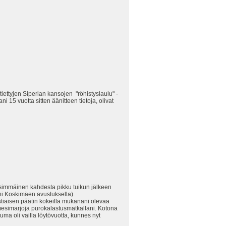
iettyjen Siperian kansojen "röhistyslaulu" -
 15 vuotta sitten äänitteen tietoja, olivat
ensimmäinen kahdesta pikku tuikun jälkeen
ni Koskimäen avustuksella).
stiaisen päätin kokeilla mukanani olevaa
 mesimarjoja purokalastusmatkallani. Kotona
ma oli vailla löytövuotta, kunnes nyt