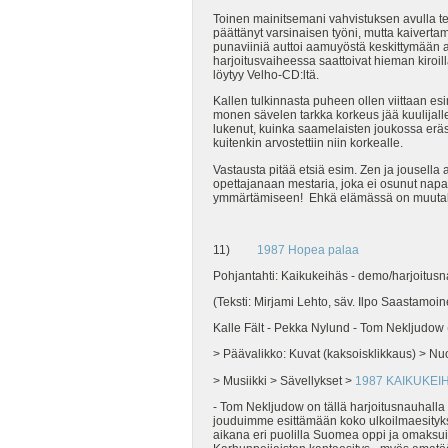
Toinen mainitsemani vahvistuksen avulla te
päättänyt varsinaisen työni, mutta kaivertam
punaviiniä auttoi aamuyöstä keskittymään ai
harjoitusvaiheessa saattoivat hieman kiroil
löytyy Velho-CD:ltä.
Kallen tulkinnasta puheen ollen viittaan es
monen sävelen tarkka korkeus jää kuulijall
lukenut, kuinka saamelaisten joukossa eräs 
kuitenkin arvostettiin niin korkealle.
Vastausta pitää etsiä esim. Zen ja jousella
opettajanaan mestaria, joka ei osunut na
ymmärtämiseen! Ehkä elämässä on muutaki
11)
1987 Hopea palaa
Pohjantahti: Kaikukeihäs - demo/harjoitusn
(Teksti: Mirjami Lehto, säv. Ilpo Saastamoi
Kalle Fält - Pekka Nylund - Tom Nekljudow 
> Päävalikko: Kuvat (kaksoisklikkaus) > Nu
> Musiikki > Sävellykset >
1987 KAIKUKEI
- Tom Nekljudow on tällä harjoitusnauhalla
jouduimme esittämään koko ulkoilmaesityksen
aikana eri puolilla Suomea oppi ja omaksui