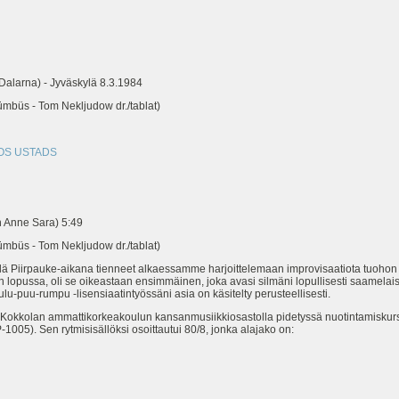
alarna) - Jyväskylä 8.3.1984
büs - Tom Nekljudow dr./tablat)
LOS USTADS
 Anne Sara) 5:49
büs - Tom Nekljudow dr./tablat)
ä Piirpauke-aikana tienneet alkaessamme harjoittelemaan improvisaatiota tuohon 20/8 
 lopussa, oli se oikeastaan ensimmäinen, joka avasi silmäni lopullisesti saamelaismus
Laulu-puu-rumpu -lisensiaatintyössäni asia on käsitelty perusteellisesti.
3 Kokkolan ammattikorkeakoulun kansanmusiikkiosastolla pidetyssä nuotintamiskurs
005). Sen rytmisisällöksi osoittautui 80/8, jonka alajako on: