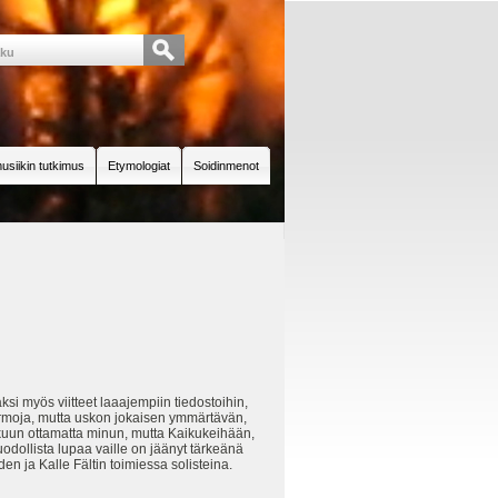
usiikin tutkimus
Etymologiat
Soidinmenot
si myös viitteet laaajempiin tiedostoihin,
varmoja, mutta uskon jokaisen ymmärtävän,
lukuun ottamatta minun, mutta Kaikukeihään,
Muodollista lupaa vaille on jäänyt tärkeänä
n ja Kalle Fältin toimiessa solisteina.