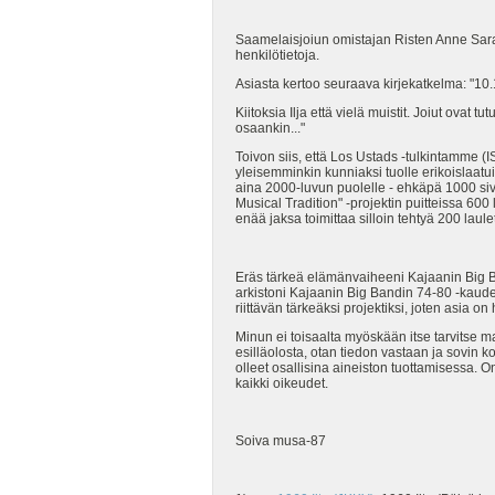
Saamelaisjoiun omistajan Risten Anne Sara
henkilötietoja.
Asiasta kertoo seuraava kirjekatkelma: "10.
Kiitoksia Ilja että vielä muistit. Joiut ovat
osaankin..."
Toivon siis, että Los Ustads -tulkintamme (
yleisemminkin kunniaksi tuolle erikoislaat
aina 2000-luvun puolelle - ehkäpä 1000 siv
Musical Tradition" -projektin puitteissa 600
enää jaksa toimittaa silloin tehtyä 200 laulet
Eräs tärkeä elämänvaiheeni Kajaanin Big Ba
arkistoni Kajaanin Big Bandin 74-80 -kaudes
riittävän tärkeäksi projektiksi, joten asia
Minun ei toisaalta myöskään itse tarvitse m
esilläolosta, otan tiedon vastaan ja sovin k
olleet osallisina aineiston tuottamisessa. O
kaikki oikeudet.
Soiva musa-87