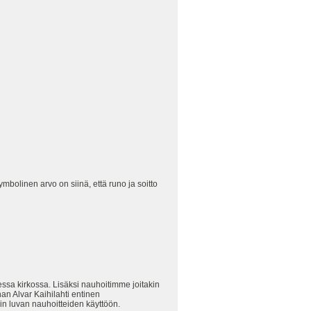
ymbolinen arvo on siinä, että runo ja soitto
essa kirkossa. Lisäksi nauhoitimme joitakin
han Alvar Kaihilahti entinen
in luvan nauhoitteiden käyttöön.