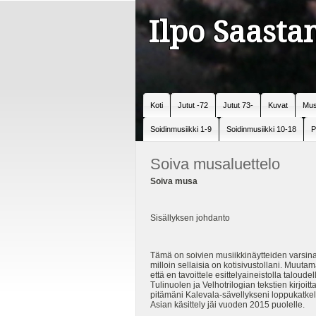
Ilpo Saast
Koti
Jutut -72
Jutut 73-
Kuvat
Mus
Soidinmusiikki 1-9
Soidinmusiikki 10-18
P
Soiva musaluettelo
Soiva musa
Sisällyksen johdanto
Tämä on soivien musiikkinäytteiden varsinain
milloin sellaisia on kotisivustollani. Muut
että en tavoittele esittelyaineistolla talo
Tulinuolen ja Velhotrilogian tekstien kirjoit
pitämäni Kalevala-sävellykseni loppukatkelm
Asian käsittely jäi vuoden 2015 puolelle.