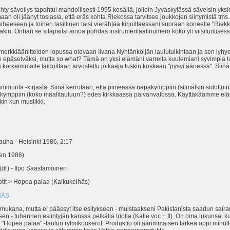
hty sävellys tapahtui mahdollisesti 1995 kesällä, jolloin Jyväskylässä sävelsin yk
aan oli jäänyt tosiasia, että eräs kohta Riekossa tarvitsee joukkojen siirtymistä tms.
heeseen ja toinen lasillinen taisi vierähtää kirjoittaessani suoraan koneelle "Riekk
lakin. Onhan se sitäpaitsi ainoa puhdas instrumentaalinumero koko yli viisituntises
imerkkiäänitteiden lopussa olevaan Iivana Nyhtänköljän laulutulkintaan ja sen lyhy
e epäselväksi, mutta so what? Tämä on yksi elämäni varrella kuulemiani syvimpiä tu
korkeimmalle taidoiltaan arvostettu joikaaja tuskin koskaan "pysyi äänessä". Siinä 
 ammunta -kirjasta. Siinä kerrotaan, että pimeässä napakymppiin (silmätkin sidottui
pakymppiin (koko maalitauluun?) edes kirkkaassa päivänvalossa. Käyttäkäämme el
n kun musiikki.
auha - Helsinki 1986, 2:17
nen 1986)
(dr) - Ilpo Saastamoinen
otit > Hopea palaa (Kaikukeihäs)
HÄS
 mukana, mutta ei päässyt itse esitykseen - muistaakseni Pakistanista saadun sair
 - tuhannen esiintyjän kanssa pelkällä triolla (Kalle voc + fl). On oma lukunsa, k
 "Hopea palaa" -laulun rytmikoukerot. Produktio oli äärimmäisen tärkeä oppi minul