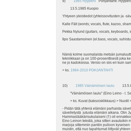
9)
1985 Hyyperö
Pohjantahti: Hyyper
13.5.1985 Kuopio
Yhtyeen yleistiedot (yhteissovitusten ja -säv
Kalle Fält (words; vocals, flute, kazoo, sh
Pekka Nylund (guitars, vocals, keyboards, 
Ilpo Saastamoinen (el.bass, vocals, suhist
Nämä kolme suomalaista metsän jumaluutta ol
tekniikkaan ja on 100-prosenttisesti joka ke
ne jo kadoksissa. Versio on siis eri kuin 
> ks.
1984-2010 POHJANTAHTI
10)
1985 Väinämöisen laulu
13.5.85 K
"Väinämöisen laulu" (Eino Leino - I. S
> ks. Kuvat (kaksoisklikkaus) > Nuotit >
- Pidän tätä yhtenä elämäni parhaista sävel
sävelletystä jutusta elämäni aikana. Olin
Hammaslääkärisukulaiseni (†) oli ennakkoon
Eino Leinon tekstiä, joka sitten avautuiki
marjoja sittemmin pantiin pulloon kyseisen 
muistin, että nuo tapahtumat liittyvät yhtee