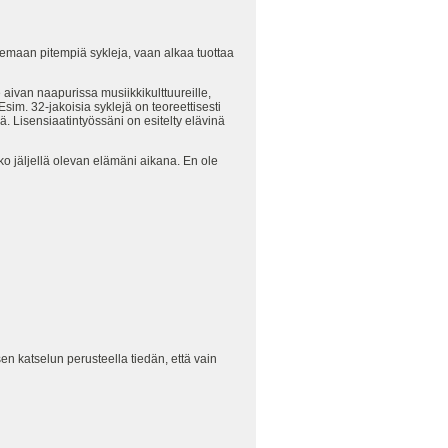
elemaan pitempiä sykleja, vaan alkaa tuottaa
aivan naapurissa musiikkikulttuureille,
sim. 32-jakoisia syklejä on teoreettisesti
. Lisensiaatintyössäni on esitelty elävinä
o jäljellä olevan elämäni aikana. En ole
sen katselun perusteella tiedän, että vain