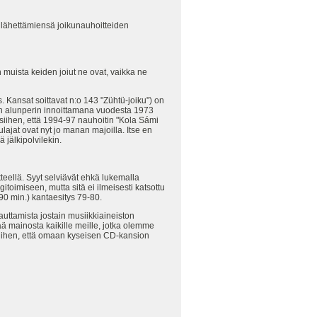
 lähettämiensä joikunauhoitteiden
in muista keiden joiut ne ovat, vaikka ne
 Kansat soittavat n:o 143 "Zühtü-joiku") on
lun alunperin innoittamana vuodesta 1973
siihen, että 1994-97 nauhoitin "Kola Sámi
lajat ovat nyt jo manan majoilla. Itse en
ä jälkipolvilekin.
eellä. Syyt selviävät ehkä lukemalla
toimiseen, mutta sitä ei ilmeisesti katsottu
90 min.) kantaesitys 79-80.
auttamista jostain musiikkiaineiston
vää mainosta kaikille meille, jotka olemme
u siihen, että omaan kyseisen CD-kansion