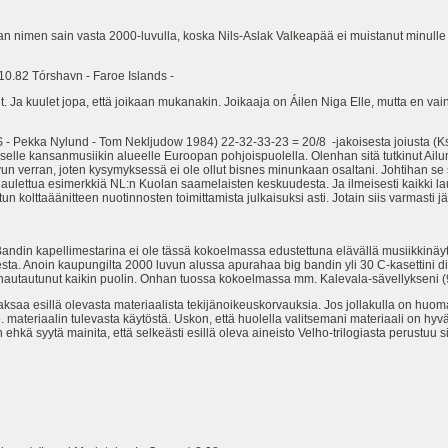
n nimen sain vasta 2000-luvulla, koska Nils-Aslak Valkeapää ei muistanut minulle
10.82 Tórshavn - Faroe Islands -
 tutut. Ja kuulet jopa, että joikaan mukanakin. Joikaaja on Áilen Niga Elle, mutta en va
IS - Pekka Nylund - Tom Nekljudow 1984) 22-32-33-23 = 20/8 -jakoisesta joiusta (Ks.
uiselle kansanmusiikin alueelle Euroopan pohjoispuolella. Olenhan sitä tutkinut Ai
un verran, joten kysymyksessä ei ole ollut bisnes minunkaan osaltani. Johtihan se 
 laulettua esimerkkiä NL:n Kuolan saamelaisten keskuudesta. Ja ilmeisesti kaikki lau
un kolttaäänitteen nuotinnosten toimittamista julkaisuksi asti. Jotain siis varmasti jä
ndin kapellimestarina ei ole tässä kokoelmassa edustettuna elävällä musiikkinäytt
ta. Anoin kaupungilta 2000 luvun alussa apurahaa big bandin yli 30 C-kasettini digi
 on hautautunut kaikin puolin. Onhan tuossa kokoelmassa mm. Kalevala-sävellykseni (
aksaa esillä olevasta materiaalista tekijänoikeuskorvauksia. Jos jollakulla on huom
o. materiaalin tulevasta käytöstä. Uskon, että huolella valitsemani materiaali on hy
n ehkä syytä mainita, että selkeästi esillä oleva aineisto Velho-trilogiasta perustu