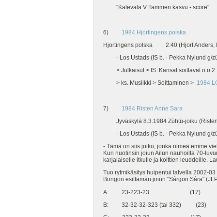
"Kalevala V Tammen kasvu - score"
6)
1984 Hjortingens polska
Hjortingens polska 2:40 (Hjort Anders, D
- Los Ustads (IS b. - Pekka Nylund g/züm
> Julkaisut > IS: Kansat soittavat n:o 2
> ks. Musiikki > Soittaminen >
1984 
7)
1984 Risten Anne Sara
Jyväskylä 8.3.1984 Zühtü-joiku (Risten
- Los Ustads (IS b. - Pekka Nylund g/züm
- Tämä on siis joiku, jonka nimeä emme viel
Kun nuotinsin joiun Ailun nauhoilta 70-luvun
karjalaiselle itkulle ja kolttien leuddeille. 
Tuo rytmikäsitys huipentui talvella 2002-0
Bongon esittämän joiun "Sárgon Sára" (JLP-1
A: 23-223-23 (17)
B: 32-32-32-323 (tai 332) (23)