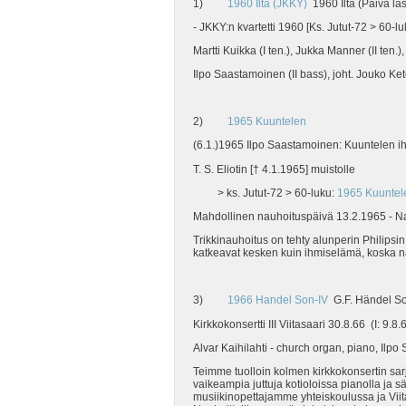
1)
1960 Ilta (JKKY)
1960 Ilta (Päivä las
- JKKY:n kvartetti 1960 [Ks. Jutut-72 > 60-
Martti Kuikka (I ten.), Jukka Manner (II ten.),
Ilpo Saastamoinen (II bass), joht. Jouko Ket
2)
1965 Kuuntelen
(6.1.)1965 Ilpo Saastamoinen: Kuuntelen ih
T. S. Eliotin [† 4.1.1965] muistolle
> ks. Jutut-72 > 60-luku:
1965 Kuuntelen
Mahdollinen nauhoituspäivä 13.2.1965 - Nau
Trikkinauhoitus on tehty alunperin Philipsin
katkeavat kesken kuin ihmiselämä, koska n
3)
1966 Handel Son-IV
G.F. Händel S
Kirkkokonsertti III Viitasaari 30.8.66 (I: 9.8.6
Alvar Kaihilahti - church organ, piano, Ilpo
Teimme tuolloin kolmen kirkkokonsertin sar
vaikeampia juttuja kotioloissa pianolla ja s
musiikinopettajamme yhteiskoulussa ja Viita