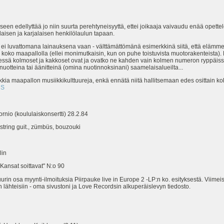
iseen edellyttää jo niin suurta perehtyneisyyttä, ettei joikaaja vaivaudu enää opett
laisen ja karjalaisen henkilölaulun tapaan.
- ei luvattomana lainauksena vaan - välttämättömänä esimerkkinä siitä, että elämme 
koko maapallolla (ellei monimutkaisin, kun on puhe toistuvista muotorakenteista). E
tyksessä kolmoset ja kakkoset ovat ja ovatko ne kahden vain kolmen numeron ryppäissä
 nuotteina tai äänitteinä (omina nuotinnoksinani) saamelaisalueilta...
ia maapallon musiikkikulttuureja, enkä ennätä niitä hallitsemaan edes osittain kok
DS
nio (koululaiskonsertti) 28.2.84
string guit., zümbüs, bouzouki
lin
Kansat soittavat" N:o 90
uurin osa myynti-ilmoituksia Piirpauke live in Europe 2 -LP:n ko. esityksestä. Viimei
n lähteisiin - oma sivustoni ja Love Recordsin alkuperäislevyn tiedosto.