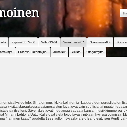
amoinen
iikki
Kajaani BB 74-80
Velho 93-01
Soiva musa-87
Soiva musa88-
Soiva m
äiväkirjat
Filosofia-uskonto jne.
Julkaisut
Yleistä
Ota yhteyttä
en sisällysluettelo. Siinä on musiikkikatkelmien ja -kappaleiden perustietojen lisäk
amassa yksittäistapauksessa asianosaisten luvat ovat vain suullisia tai muuten epä
udellista etua itselleni. Sävellykset ovat muutamaa vapaata kansanmusiikkinumeroa 
tajat Mirjami Lehto ja Uuttu-Kalle ovat vielä toivottavasti pitkään hyvissä voimissa. 
a "Tammen kaato" vuodelta 1983, jolloin Jyväskylä Big Band esitti sen Pentti Lahde