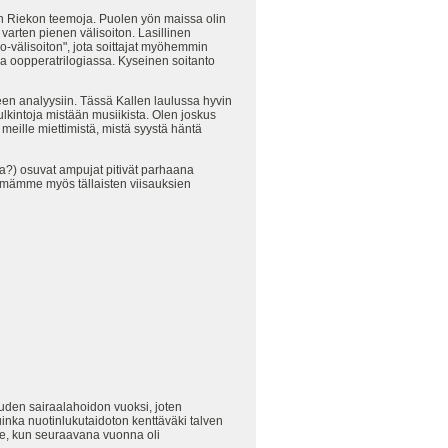
sin Riekon teemoja. Puolen yön maissa olin
 varten pienen välisoiton. Lasillinen
o-välisoiton", jota soittajat myöhemmin
sa oopperatrilogiassa. Kyseinen soitanto
een analyysiin. Tässä Kallen laulussa hyvin
lkintoja mistään musiikista. Olen joskus
meille miettimistä, mistä syystä häntä
na?) osuvat ampujat pitivät parhaana
ämämme myös tällaisten viisauksien
auden sairaalahoidon vuoksi, joten
uinka nuotinlukutaidoton kenttäväki talven
le, kun seuraavana vuonna oli