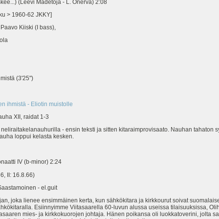
kee...) (Leevi Madetoja - L. Onerva) 2:08
luku > 1960-62 JKKY]
 Paavo Kiiski (I bass),
ola
mistä (3'25")
 ihmistä - Eliotin muistolle
ha XII, raidat 1-3
 neliraitakelanauhurilla - ensin teksti ja sitten kitaraimprovisaato. Nauhan tahaton s
auha loppui kelasta kesken.
onaatti IV (b-minor) 2:24
6, II: 16.8.66)
 Saastamoinen - el.guit
jan, joka lienee ensimmäinen kerta, kun sähkökitara ja kirkkourut soivat suomalais
ähkökitaralla. Esiinnyimme Viitasaarella 60-luvun alussa useissa tilaisuuksissa, Oli
saaren mies- ja kirkkokuorojen johtaja. Hänen poikansa oli luokkatoverini, jolta sa