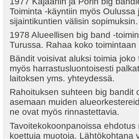
1977 Kajaanin ja Porin big bändie
Toiminta -käyntiin myös Oulussa 
sijaintikuntien välisin sopimuksi
1978 Alueellisen big band -toimin
Turussa. Rahaa koko toimintaan
Bändit voisivat aluksi toimia joko
myös harrastusluontoisesti palkat
laitoksen yms. yhteydessä.
Rahoituksen suhteen big bandit 
asemaan muiden alueorkestereid
ne ovat myös rinnastettavia.
Tavoitekokoonpanoissa ehdotus n
koettuja muotoja. Lähtökohtana v