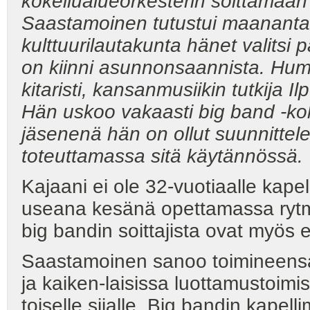
kokeilualueorkesterin soittamaan 
Saastamoinen tutustui maananta
kulttuurilautakunta hänet valitsi
on kiinni asunnonsaannista. Hum.
kitaristi, kansanmusiikin tutkija
Hän uskoo vakaasti big band -kok
jäsenenä hän on ollut suunnittele
toteuttamassa sitä käytännössä.
Kajaani ei ole 32-vuotiaalle kapel
useana kesänä opettamassa rytmi
big bandin soittajista ovat myös e
Saastamoinen sanoo toimineensa 
ja kaiken-laisissa luottamustoimis
toiselle sijalle. Big bandin kapel