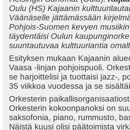
Oulu (HS) Kajaanin kulttuurilauta
Väänäselle jättämässään kirjelmäs
Pohjois-Suomen kevyen musiikin t
täydentäisi Oulun kaupunginorkest
suuntautuvaa kulttuuriantia omalt
Esityksen mukaan Kajaanin alueor
Vaasa -linjan pohjoispuoli. Orke
se harjoittelisi ja tuottaisi jazz-,
35 viikkoa vuodessa ja se sisältäi
Orkesterin paikallisorganisaatiost
Orkesterin kokoonpanoksi on suun
saksofonia, piano, rummusto, bass
Näistä kuusi olisi päätoimista vi