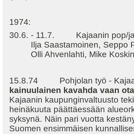
1974:
30.6. - 11.7. Kajaanin pop/jaz
Ilja Saastamoinen, Seppo Pa
Olli Ahvenlahti, Mike Kos
15.8.74 Pohjolan työ - Kajaan
kainuulainen kavahda vaan ota
Kajaanin kaupunginvaltuusto tek
heinäkuuta päättäessään alueorke
syksynä. Näin pari vuotta kestäny
Suomen ensimmäisen kunnallisen