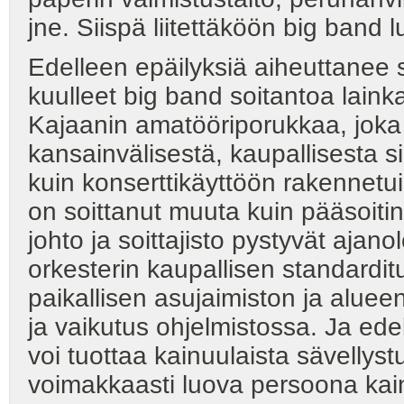
jne. Siispä liitettäköön big band l
Edelleen epäilyksiä aiheuttanee s
kuulleet big band soitantoa lainka
Kajaanin amatööriporukkaa, joka
kansainvälisestä, kaupallisesta s
kuin konserttikäyttöön rakennetuis
on soittanut muuta kuin pääsoitin
johto ja soittajisto pystyvät aja
orkesterin kaupallisen standardit
paikallisen asujaimiston ja alue
ja vaikutus ohjelmistossa. Ja ed
voi tuottaa kainuulaista sävellys
voimakkaasti luova persoona kain