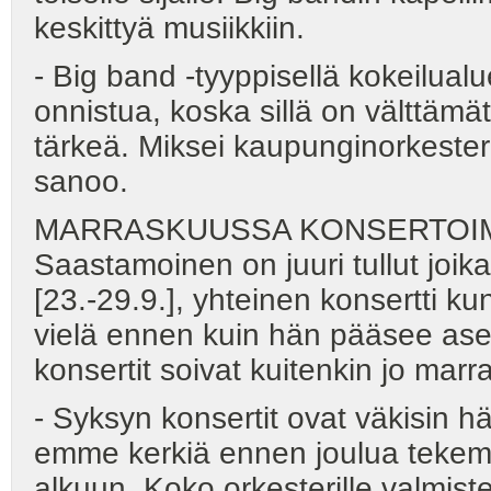
keskittyä musiikkiin.
- Big band -tyyppisellä kokeilual
onnistua, koska sillä on välttämät
tärkeä. Miksei kaupunginorkesteri 
sanoo.
MARRASKUUSSA KONSERTOI
Saastamoinen on juuri tullut joi
[23.-29.9.], yhteinen konsertti kun
vielä ennen kuin hän pääsee as
konsertit soivat kuitenkin jo mar
- Syksyn konsertit ovat väkisin hä
emme kerkiä ennen joulua tekem
alkuun. Koko orkesterille valmiste