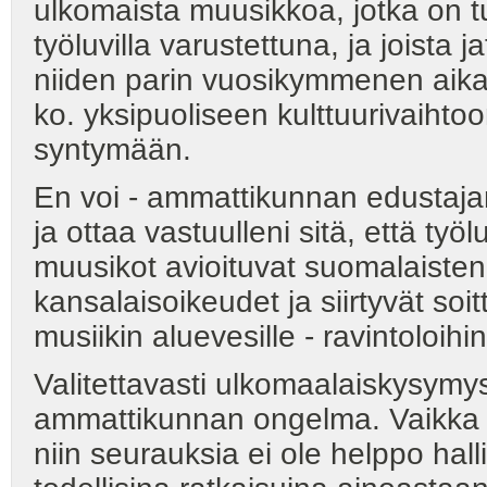
ulkomaista muusikkoa, jotka on 
työluvilla varustettuna, ja joist
niiden parin vuosikymmenen aikan
ko. yksipuoliseen kulttuurivaiht
syntymään.
En voi - ammattikunnan edustaja
ja ottaa vastuulleni sitä, että t
muusikot avioituvat suomalaiste
kansalaisoikeudet ja siirtyvät so
musiikin aluevesille - ravintoloihin
Valitettavasti ulkomaalaiskysymy
ammattikunnan ongelma. Vaikka u
niin seurauksia ei ole helppo hall