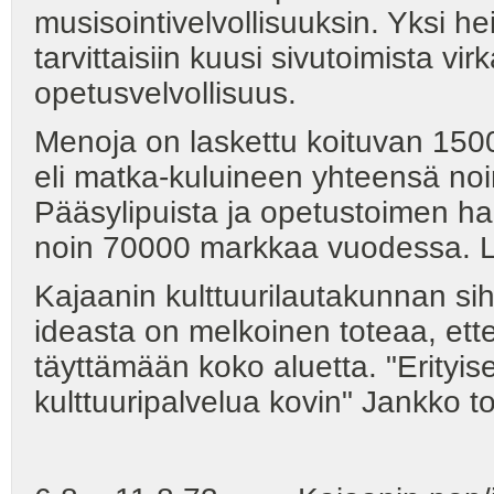
musisointivelvollisuuksin. Yksi hei
tarvittaisiin kuusi sivutoimista virk
opetusvelvollisuus.
Menoja on laskettu koituvan 150
eli matka-kuluineen yhteensä n
Pääsylipuista ja opetustoimen harj
noin 70000 markkaa vuodessa. Lo
Kajaanin kulttuurilautakunnan si
ideasta on melkoinen toteaa, ette
täyttämään koko aluetta. "Erityis
kulttuuripalvelua kovin" Jankko t