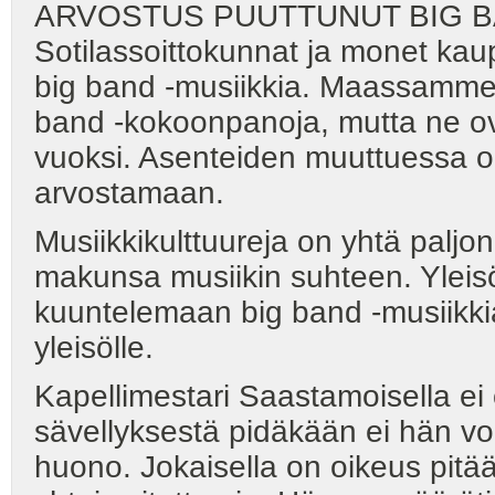
ARVOSTUS PUUTTUNUT BIG B
Sotilassoittokunnat ja monet kaup
big band -musiikkia. Maassamme 
band -kokoonpanoja, mutta ne ova
vuoksi. Asenteiden muuttuessa on
arvostamaan.
Musiikkikulttuureja on yhtä paljo
makunsa musiikin suhteen. Yleis
kuuntelemaan big band -musiikkia
yleisölle.
Kapellimestari Saastamoisella ei 
sävellyksestä pidäkään ei hän vo
huono. Jokaisella on oikeus pitää,