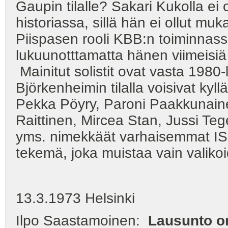
Gaupin tilalle? Sakari Kukolla ei 
historiassa, sillä hän ei ollut mu
Piispasen rooli KBB:n toiminnass
lukuunotttamatta hänen viimeisiä
Mainitut solistit ovat vasta 1980-
Björkenheimin tilalla voisivat kyllä
Pekka Pöyry, Paroni Paakkunaine
Raittinen, Mircea Stan, Jussi Te
yms. nimekkäät varhaisemmat IS:n 
tekemä, joka muistaa vain valikoi
13.3.1973 Helsinki
Ilpo Saastamoinen:
Lausunto or