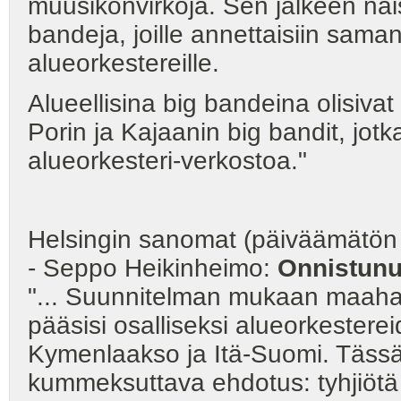
muusikonvirkoja. Sen jälkeen näis
bandeja, joille annettaisiin saman
alueorkestereille.
Alueellisina big bandeina olisivat
Porin ja Kajaanin big bandit, jotk
alueorkesteri-verkostoa."
Helsingin sanomat (päiväämätön
- Seppo Heikinheimo:
Onnistunut
"... Suunnitelman mukaan maaham
pääsisi osalliseksi alueorkester
Kymenlaakso ja Itä-Suomi. Täss
kummeksuttava ehdotus: tyhjiötä p