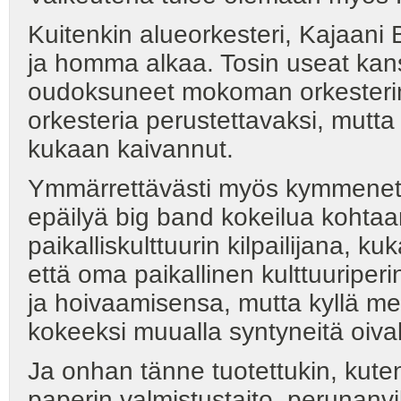
Kuitenkin alueorkesteri, Kajaani 
ja homma alkaa. Tosin useat kans
oudoksuneet mokoman orkesterin 
orkesteria perustettavaksi, mutt
kukaan kaivannut.
Ymmärrettävästi myös kymmenett
epäilyä big band kokeilua kohtaan
paikalliskulttuurin kilpailijana, ku
että oma paikallinen kulttuurip
ja hoivaamisensa, mutta kyllä me
kokeeksi muualla syntyneitä oivall
Ja onhan tänne tuotettukin, kuten
paperin valmistustaito, perunanvil