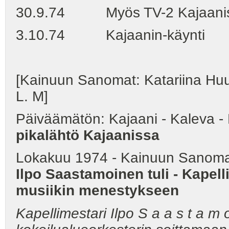
30.9.74 Myös TV-2 Kajaani
3.10.74 Kajaanin-käynti
[Kainuun Sanomat: Katariina Huu
L. M]
Päiväämätön: Kajaani - Kaleva 
pikalähtö Kajaanissa
Lokakuu 1974 - Kainuun Sanoma
Ilpo Saastamoinen tuli -
Kapell
musiikin menestykseen
Kapellimestari Ilpo S a a s t a m