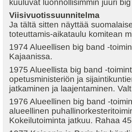
kuuluvat luonnollisimmin juuri bi
Viisivuotissuunnitelma
Ja tältä sitten näyttää suomalais
toteuttamis-aikataulu komitean 
1974 Alueellisen big band -toimin
Kajaanissa.
1975 Alueellista big band -toimin
opetusministeriön ja sijaintikunt
jatkaminen ja laajentaminen. Val
1976 Alueellinen big band -toimin
alueellinen puhallinorkesteritoi
Kokeilutoiminta jatkuu. Rahaa 4