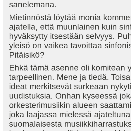
sanelemana.
Mietinnöstä löytää monia komment
ajatella, että muunlainen kuin sin
hyväksytty itsestään selvyys. Pu
yleisö on vaikea tavoittaa sinfoni
Pitäisikö?
Ehkä tämä asenne oli komitean y
tarpeellinen. Mene ja tiedä. Tois
ideat merkitsevät surkeaan nykyt
uudistuksia. Onhan kyseessä jo
orkesterimusiikin alueen saattamin
joka laajassa mielessä ajateltun
suomalaisesta musiikkiharrastuks