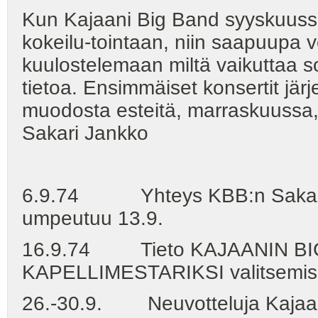
Kun Kajaani Big Band syyskuussa j
kokeilu-tointaan, niin saapuupa
kuulostelemaan miltä vaikuttaa so
tietoa. Ensimmäiset konsertit järj
muodosta esteitä, marraskuussa, j
Sakari Jankko
6.9.74 Yhteys KBB:n Sakari J
umpeutuu 13.9.
16.9.74 Tieto KAJAANIN BI
KAPELLIMESTARIKSI valitsemis
26.-30.9. Neuvotteluja Kajaani