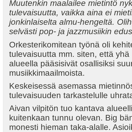
Muutenkin maalailee mietintö nyky
tulevaisuutta, vaikka aina ei miet
jonkinlaiselta almu-hengeltä. Ol
selvästi pop- ja jazzmusiikin ed
Orkesterikomitean työnä oli kehit
tulevaisuutta mm. siten, että yh
alueella pääsisivät osallisiksi s
musiikkimaailmoista.
Keskeisessä asemassa mietinnössä
tulevaisuuden tarkastelulle uhrat
Aivan vilpitön tuo kantava alueel
kuitenkaan tunnu olevan. Big bän
monesti hieman taka-alalle. Asio