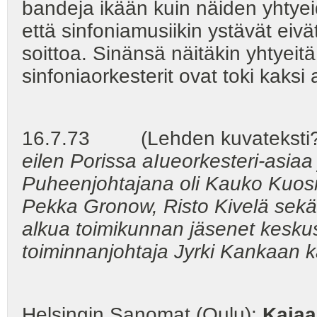
bandeja ikään kuin näiden yhtyeid
että sinfoniamusiikin ystävät eiv
soittoa. Sinänsä näitäkin yhtyeit
sinfoniaorkesterit ovat toki kaksi 
16.7.73 (Lehden kuvateksti?)
eilen Porissa aIueorkesteri-asiaa 
Puheenjohtajana oli Kauko Kuos
Pekka Gronow, Risto Kivelä sekä
alkua toimikunnan jäsenet keskust
toiminnanjohtaja Jyrki Kankaan 
Helsingin Sanomat (Oulu):
Kajaa