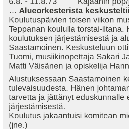
6.8. - 11.8.73 Kajaanin pop/ja
…
Alueorkesterista keskustelti
Koulutuspäivien toisen viikon musi
Teppanan koululla torstai-iltana.
koulutuksen järjestämisestä ja alu
Saastamoinen. Keskusteluun ottiv
Tuomi, musiikinopettaja Sakari Ja
Matti Väisänen ja opiskelija Han
Alustuksessaan Saastamoinen ker
tulevaisuudesta. Hänen johtaman
tarvetta ja jättänyt eduskunnall
järjestämisestä.
Koulutus jakaantuisi komitean 
(jne.)