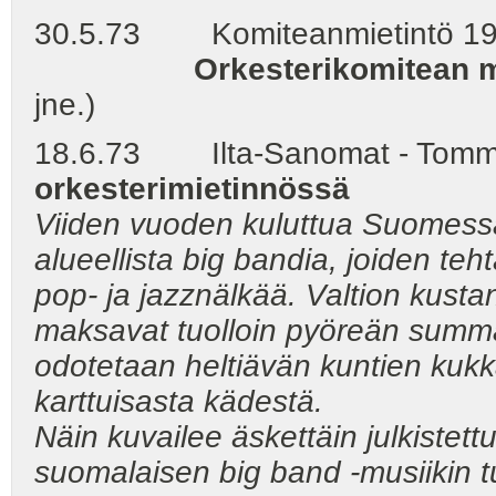
30.5.73 Komiteanmietintö 197
Orkesterikomitean 
jne.)
18.6.73 Ilta-Sanomat - Tommi
orkesterimietinnössä
Viiden vuoden kuluttua Suomessa
alueellista big
bandia, joiden teh
pop- ja jazznälkää. Valtion kus
maksavat tuolloin pyöreän summa
odotetaan heltiävän kuntien kukk
karttuisasta kädestä.
Näin kuvailee äskettäin julkistet
suomalaisen big band -musiikin tu