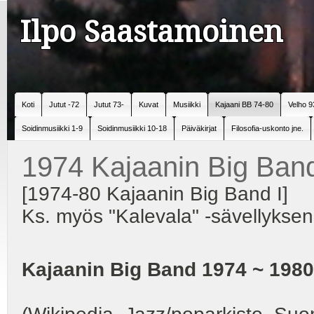
Ilpo Saastamoinen
Koti
Jutut -72
Jutut 73-
Kuvat
Musiikki
Kajaani BB 74-80
Velho 9
Soidinmusiikki 1-9
Soidinmusiikki 10-18
Päiväkirjat
Filosofia-uskonto jne.
1974 Kajaanin Big Band
[1974-80 Kajaanin Big Band I]
Ks. myös "Kalevala" -sävellyksen 
Kajaanin Big Band 1974 ~ 1980