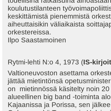
todellisina ratkaisuina ainoasta
koulutustilanteen työvoimapoliittis
keskittämistä pienemmistä orkest
aiheuttaisikin väliaikaista soitt
orkestereissa.
Ilpo Saastamoinen
Rytmi-lehti N:o 4, 1973 (
IS-kirjoi
Valtioneuvoston asettama orkeste
jättää mietintönsä opetusminister
on mietinnössä käsitelty noin 2
alueellinen big band -toiminta alo
Kajaanissa ja Porissa, sen jälk