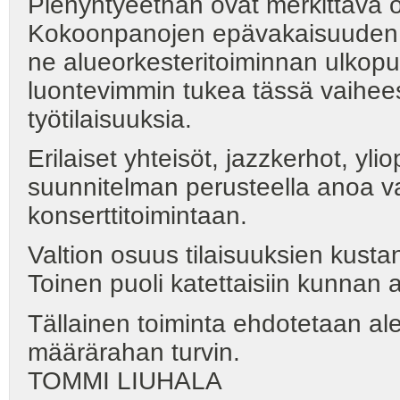
Pienyhtyeethän ovat merkittävä o
Kokoonpanojen epävakaisuuden vu
ne alueorkesteritoiminnan ulkop
luontevimmin tukea tässä vaiheess
työtilaisuuksia.
Erilaiset yhteisöt, jazzkerhot, yli
suunnitelman perusteella anoa va
konserttitoimintaan.
Valtion osuus tilaisuuksien kustan
Toinen puoli katettaisiin kunnan a
Tällainen toiminta ehdotetaan a
määrärahan turvin.
TOMMI LIUHALA