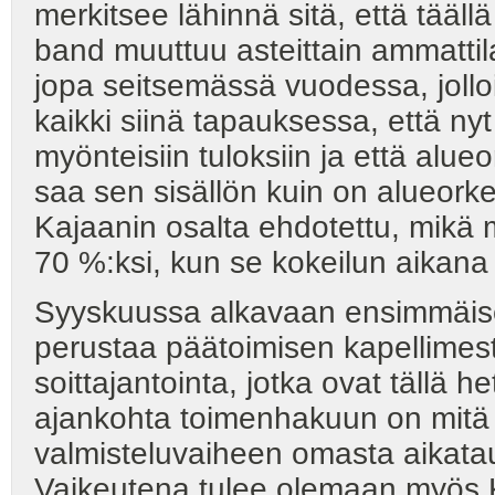
merkitsee lähinnä sitä, että tääll
band muuttuu asteittain ammattil
jopa seitsemässä vuodessa, jollo
kaikki siinä tapauksessa, että ny
myönteisiin tuloksiin ja että alue
saa sen sisällön kuin on alueork
Kajaanin osalta ehdotettu, mikä 
70 %:ksi, kun se kokeilun aikana 
Syyskuussa alkavaan ensimmäise
perustaa päätoimisen kapellimest
soittajantointa, jotka ovat tällä 
ajankohta toimenhakuun on mitä 
valmisteluvaiheen omasta aikataul
Vaikeutena tulee olemaan myös K