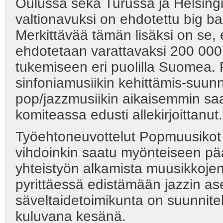
Oulussa sekä Turussa ja Helsing
valtionavuksi on ehdotettu big b
Merkittävää tämän lisäksi on se, et
ehdotetaan varattavaksi 200 000
tukemiseen eri puolilla Suomea.
sinfoniamusiikin kehittämis-suunn
pop/jazzmusiikin aikaisemmin sa
komiteassa edusti allekirjoittanut.
Työehtoneuvottelut Popmuusikot ry
vihdoinkin saatu myönteiseen p
yhteistyön alkamista muusikkojen ja
pyrittäessä edistämään jazzin a
säveltaidetoimikunta on suunnitell
kuluvana kesänä.