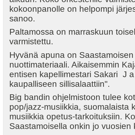
kokoonpanolle on helpompi järj
sanoo.
Paltamossa on marraskuun toisella
varmistettu.
Hyvänä apuna on Saastamoisen 
nuottimateriaali. Aikaisemmin Kaj
entisen kapellimestari Sakari J 
kaupalliseen sillisalaattiin".
Big bandin ohjelmistoon tulee koti
pop/jazz-musiikkia, suomalaista 
musiikkia opetus-tarkoituksiin. K
Saastamoisella onkin jo vuosien