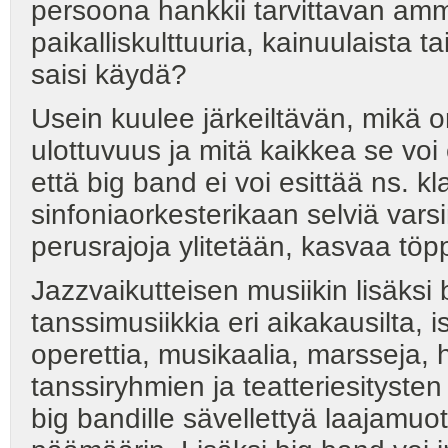
persoona hankkii tarvittavan amma
paikalliskulttuuria, kainuulaista t
saisi käydä?
Usein kuulee järkeiltävän, mikä o
ulottuvuus ja mitä kaikkea se voi
että big band ei voi esittää ns. kla
sinfoniaorkesterikaan selviä varsi
perusrajoja ylitetään, kasvaa töpp
Jazzvaikutteisen musiikin lisäksi 
tanssimusiikkia eri aikakausilta, i
operettia, musikaalia, marsseja, h
tanssiryhmien ja teatteriesitysten
big bandille sävellettyä laajamuoto