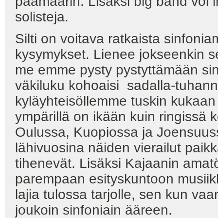
päämäärin. Lisäksi big band voi 
solisteja.
Silti on voitava ratkaista sinfonia
kysymykset. Lienee jokseenkin sel
me emme pysty pystyttämään sinä 
väkiluku kohoaisi sadalla-tuhanne
kyläyhteisöllemme tuskin kukaa
ympärillä on ikään kuin ringissä 
Oulussa, Kuopiossa ja Joensuussa
lähivuosina näiden vierailut pai
tihenevät. Lisäksi Kajaanin am
parempaan esityskuntoon musiikki
lajia tulossa tarjolle, sen kun va
joukoin sinfoniain ääreen.