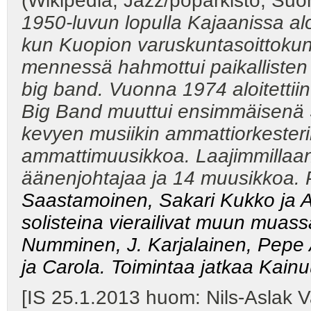
(Wikipedia, Jazz/poparkisto, Suom
1950-luvun lopulla Kajaanissa aloi
kun Kuopion varuskuntasoittokunt
mennessä hahmottui paikallisten
big band. Vuonna 1974 aloitettiin 
Big Band muuttui ensimmäisenä 
kevyen musiikin ammattiorkesteriks
ammattimuusikkoa. Laajimmillaan 
äänenjohtajaa ja 14 muusikkoa.
Saastamoinen
,
Sakari Kukko
ja
A
solisteina vierailivat muun muas
Numminen
,
J. Karjalainen
,
Pepe 
ja
Carola
. Toimintaa jatkaa Kainu
[IS 25.1.2013 huom: Nils-Aslak V