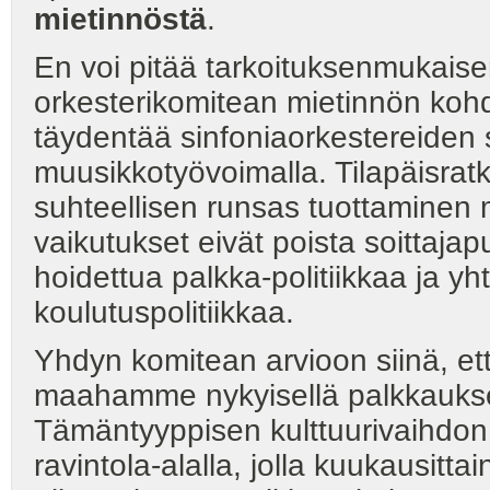
mietinnöstä
.
En voi pitää tarkoituksenmukaise
orkesterikomitean mietinnön kohd
täydentää sinfoniaorkestereiden s
muusikkotyövoimalla. Tilapäisra
suhteellisen runsas tuottamine
vaikutukset eivät poista soittaja
hoidettua palkka-politiikkaa ja y
koulutuspolitiikkaa.
Yhdyn komitean arvioon siinä, et
maahamme nykyisellä palkkauksell
Tämäntyyppisen kulttuurivaihdo
ravintola-alalla, jolla kuukausitt