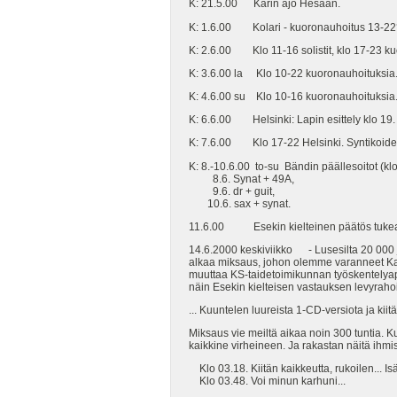
K: 21.5.00 Karin ajo Hesaan.
K: 1.6.00 Kolari - kuoronauhoitus 13-22?
K: 2.6.00 Klo 11-16 solistit, klo 17-23 ku
K: 3.6.00 la Klo 10-22 kuoronauhoituksia. 
K: 4.6.00 su Klo 10-16 kuoronauhoituksia.
K: 6.6.00 Helsinki: Lapin esittely klo 19. 
K: 7.6.00 Klo 17-22 Helsinki. Syntikoiden
K: 8.-10.6.00 to-su Bändin päällesoitot (kl
8.6. Synat + 49A,
9.6. dr + guit,
10.6. sax + synat.
11.6.00 Esekin kielteinen päätös tukea 
14.6.2000 keskiviikko - Lusesilta 20 000 j
alkaa miksaus, johon olemme varanneet Kar
muuttaa KS-taidetoimikunnan työskentelyapu
näin Esekin kielteisen vastauksen levyraho
... Kuuntelen luureista 1-CD-versiota ja ki
Miksaus vie meiltä aikaa noin 300 tuntia. Ku
kaikkine virheineen. Ja rakastan näitä ihm
Klo 03.18. Kiitän kaikkeutta, rukoilen... Is
Klo 03.48. Voi minun karhuni...