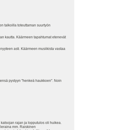
 talkoilla toteuttaman suurtyön
ian kautta. Käärmeen tapahtumat etenevät
enyyteen asti. Käärmeen musiikista vastaa
tensä pystyyn "henkeä haukkoen". Noin
atsojan rajan ja lopputulos oli huikea.
 Vieraina mm. Raiskinen