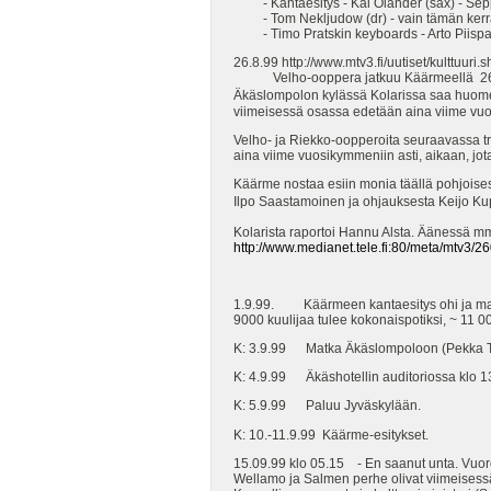
- Kantaesitys - Kai Olander (sax) - Sepp
- Tom Nekljudow (dr) - vain tämän kerr
- Timo Pratskin keyboards - Arto Piispas
26.8.99 http://www.mtv3.fi/uutiset/kulttuur
Velho-ooppera jatkuu Käärmeellä 26.
Äkäslompolon kylässä Kolarissa saa huomen
viimeisessä osassa edetään aina viime vuos
Velho- ja Riekko-oopperoita seuraavassa t
aina viime vuosikymmeniin asti, aikaan, jota
Käärme nostaa esiin monia täällä pohjoises
Ilpo Saastamoinen ja ohjauksesta Keijo K
Kolarista raportoi Hannu Alsta. Äänessä mm
http://www.medianet.tele.fi:80/meta/mtv3/
1.9.99. Käärmeen kantaesitys ohi ja maht
9000 kuulijaa tulee kokonaispotiksi, ~ 11 
K: 3.9.99 Matka Äkäslompoloon (Pekka T
K: 4.9.99 Äkäshotellin auditoriossa klo 1
K: 5.9.99 Paluu Jyväskylään.
K: 10.-11.9.99 Käärme-esitykset.
15.09.99 klo 05.15 - En saanut unta. Vuorok
Wellamo ja Salmen perhe olivat viimeisessä