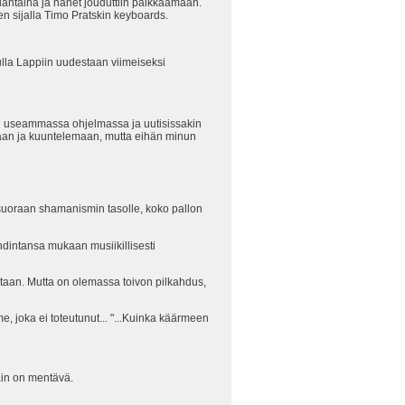
auantaina ja hänet jouduttiin paikkaamaan.
en sijalla Timo Pratskin keyboards.
lla Lappiin uudestaan viimeiseksi
tiin useammassa ohjelmassa ja uutisissakin
omaan ja kuuntelemaan, mutta eihän minun
 suoraan shamanismin tasolle, koko pallon
hdintansa mukaan musiikillisesti
ntaan. Mutta on olemassa toivon pilkahdus,
oka ei toteutunut... "...Kuinka käärmeen
ain on mentävä.