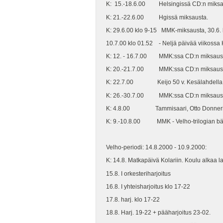
K: 15.-18.6.00 Helsingissä CD:n miksa
K: 21.-22.6.00 Hgissä miksausta.
K: 29.6.00 klo 9-15 MMK-miksausta, 30.6. k
10.7.00 klo 01.52 - Neljä päivää viikoss
K: 12. - 16.7.00 MMK:ssa CD:n miksaus
K: 20.-21.7.00 MMK:ssa CD:n miksaust
K: 22.7.00 Keijo 50 v. Kesälahdella
K: 26.-30.7.00 MMK:ssa CD:n miksaust
K: 4.8.00 Tammisaari, Otto Donnerin stu
K: 9.-10.8.00 MMK - Velho-trilogian bän
Velho-periodi: 14.8.2000 - 10.9.2000:
K: 14.8. Matkapäivä Kolariin. Koulu alkaa la
15.8. I orkesteriharjoitus
16.8. I yhteisharjoitus klo 17-22
17.8. harj. klo 17-22
18.8. Harj. 19-22 + pääharjoitus 23-02.