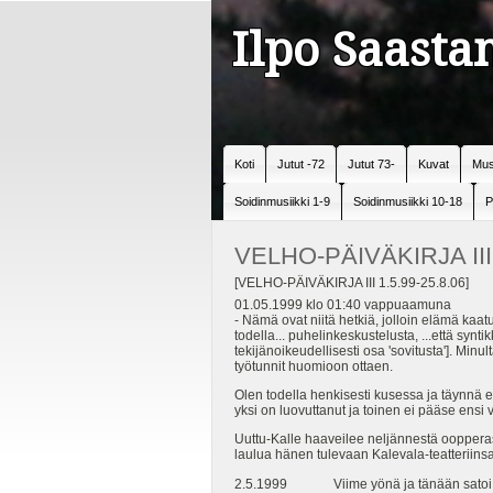
Ilpo Saast
Koti
Jutut -72
Jutut 73-
Kuvat
Mus
Soidinmusiikki 1-9
Soidinmusiikki 10-18
P
VELHO-PÄIVÄKIRJA III
[VELHO-PÄIVÄKIRJA III 1.5.99-25.8.06]
01.05.1999 klo 01:40 vappuaamuna
- Nämä ovat niitä hetkiä, jolloin elämä kaat
todella... puhelinkeskustelusta, ...että s
tekijänoikeudellisesti osa 'sovitusta']. M
työtunnit huomioon ottaen.
Olen todella henkisesti kusessa ja täynnä ep
yksi on luovuttanut ja toinen ei pääse ensi v
Uuttu-Kalle haaveilee neljännestä oopperas
laulua hänen tulevaan Kalevala-teatteriinsa
2.5.1999 Viime yönä ja tänään satoi lun