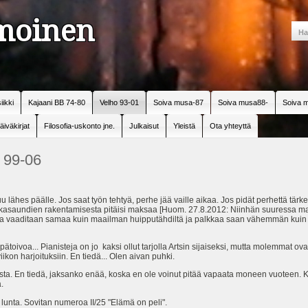
amoinen
iikki
Kajaani BB 74-80
Velho 93-01
Soiva musa-87
Soiva musa88-
Soiva m
äiväkirjat
Filosofia-uskonto jne.
Julkaisut
Yleistä
Ota yhteyttä
 99-06
uu lähes päälle. Jos saat työn tehtyä, perhe jää vaille aikaa. Jos pidät perhettä tär
yntikkasaundien rakentamisesta pitäisi maksaa [Huom. 27.8.2012: Niinhän suuressa m
inulta vaaditaan samaa kuin maailman huipputähdiltä ja palkkaa saan vähemmän kuin 
ätoivoa... Pianisteja on jo kaksi ollut tarjolla Artsin sijaiseksi, mutta molemmat ova
iikon harjoituksiin. En tiedä... Olen aivan puhki.
ta. En tiedä, jaksanko enää, koska en ole voinut pitää vapaata moneen vuoteen. Kä
.
ta. Sovitan numeroa II/25 "Elämä on peli".