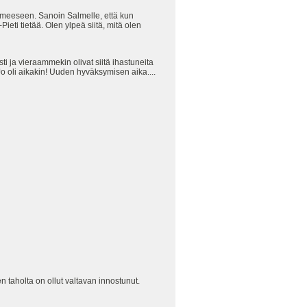
meeseen. Sanoin Salmelle, että kun
ieti tietää. Olen ylpeä siitä, mitä olen
ti ja vieraammekin olivat siitä ihastuneita
Jo oli aikakin! Uuden hyväksymisen aika....
n taholta on ollut valtavan innostunut.