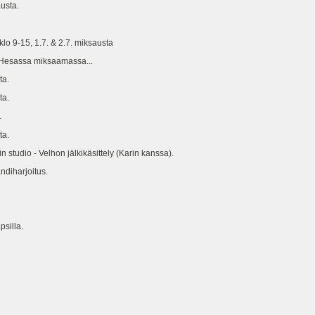
usta.
lo 9-15, 1.7. & 2.7. miksausta
a Hesassa miksaamassa...
ta.
a.
.
a.
dio - Velhon jälkikäsittely (Karin kanssa).
diharjoitus.
psilla.