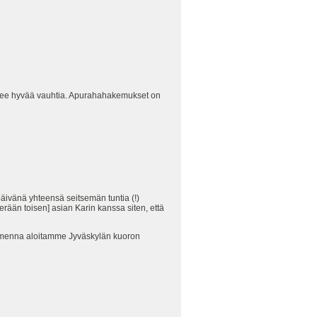
tenee hyvää vauhtia. Apurahahakemukset on
äivänä yhteensä seitsemän tuntia (!)
erään toisen] asian Karin kanssa siten, että
ihuomenna aloitamme Jyväskylän kuoron