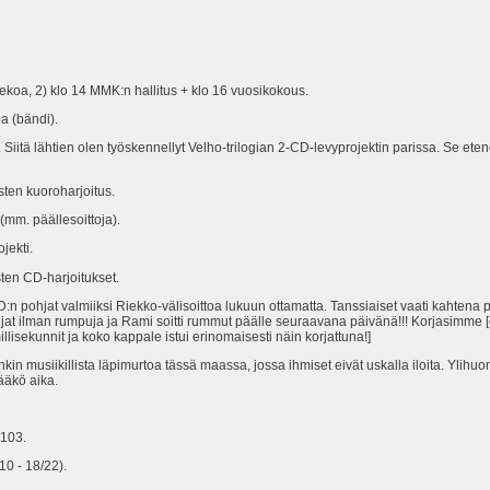
koa, 2) klo 14 MMK:n hallitus + klo 16 vuosikokous.
a (bändi).
Siitä lähtien olen työskennellyt Velho-trilogian 2-CD-levyprojektin parissa. Se e
ten kuoroharjoitus.
mm. päällesoittoja).
jekti.
ten CD-harjoitukset.
ohjat valmiiksi Riekko-välisoittoa lukuun ottamatta. Tanssiaiset vaati kahtena p
pohjat ilman rumpuja ja Rami soitti rummut päälle seuraavana päivänä!!! Korjasimme [
lisekunnit ja koko kappale istui erinomaisesti näin korjattuna!]
nkin musiikillista läpimurtoa tässä maassa, jossa ihmiset eivät uskalla iloita. Yl
ääkö aika.
 103.
10 - 18/22).