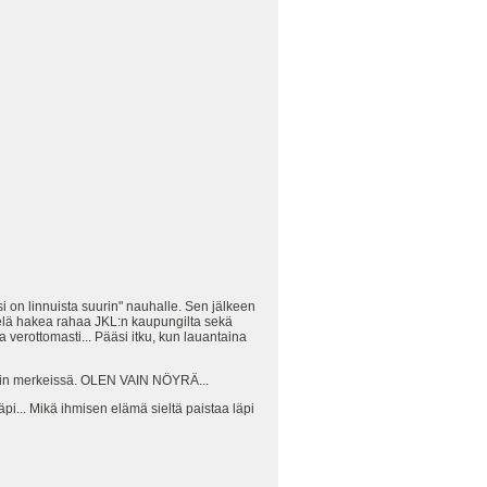
 on linnuista suurin" nauhalle. Sen jälkeen
elä hakea rahaa JKL:n kaupungilta sekä
verottomasti... Pääsi itku, kun lauantaina
tonkin merkeissä. OLEN VAIN NÖYRÄ...
äpi... Mikä ihmisen elämä sieltä paistaa läpi