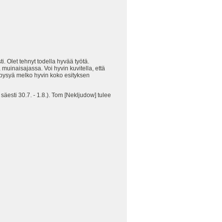
i. Olet tehnyt todella hyvää työtä.
muinaisajassa. Voi hyvin kuvitella, että
oi pysyä melko hyvin koko esityksen
äesti 30.7. - 1.8.). Tom [Nekljudow] tulee