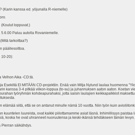
 (Karin kanssa ed. yöjunalla R-niemelle)
oro.
(Koulut loppuvat.)
 5.6.00 Paluu autolla Rovaniemelle.
(Mitä tarkoittaa?)
 päällesoittoa.
o 10-20):
Velhon Aika -CD:tä.
a Esekiltä EI MITÄÄN CD-projektiin. Enää vain Mitja Nylund laulaa huomenna "Yksi
in kanssa 3-4 pitkää viikon-loppua (to-su) ja juhannuksen aaton aaton. Koetan vi
rahan työryhmän kohdeapurahaksi, jotta saisin laulajien keikkapalkkiot maksettua 
ituksesta.
itän elämää siitä, että se on antanut minulle nämä 10 vuotta. Niin työn kuin aviolii
n kuuntelen luureista, ovat kaikki piilottamamme asiat läsnä. Inhimillisyys paistaa l
isiä, koska he ovat uhranneet nuoruutensa ja keski-ikänsä tehdäkseen tämän levyn.
ä Pierran säikähdys.