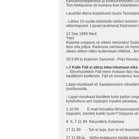
Kansallisoopperasta ja kulttuuriministeri (
Tom Nekljudow oli mukana Kari Kääriäisen [s
Lauantai-iltana koppikuoro lauloi Tanssiaisis
- Lähes 10 vuotta elämästä näiden kolmen o
viikonlopuksi. Lapset laulelevat Käärmeen t
22 Sep 1999 Wed,
"Hei!
Käärme-ooppera oli oikein menestys! Sydämel
taisi olla juttua. Radiossa varmaan oli my
aikani siihen sitten kuitenkaan riittänyt... ter
30.9.99 to Iisalmen Sanomat - Pirjo Nenola
s.8
Kalle Fält ei alistu lokeroitumaan e
... Etnomusiikkiin Fält meni mukaan Ilpo S
käsittäviin tuotteisiin. Fält oli innostunut
Lappi-musikaali eli Saastamoisen säveltämä
juurifuusiota.
- Lappi-musikaali käsittele koko pallon on
kylähulluus sen loppujen lopuksi pelastaa, 
1.10.99 E-mail Annukka Hirvasvuopiolta k
loppukiri, menikö kaikki hyvin? Ooppera ol
K: 6.-7.11.99 Neuvottelu Kolarissa
17.11.99 - Työ ei suju, kun ei voi kuunnel
27.11.99 la Velho-kotakuoro meillä kyläs