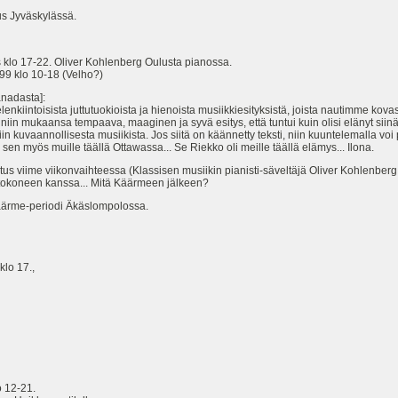
s Jyväskylässä.
klo 17-22. Oliver Kohlenberg Oulusta pianossa.
 klo 10-18 (Velho?)
nadasta]:
enkiintoisista juttutuokioista ja hienoista musiikkiesityksistä, joista nautimme kovast
iin mukaansa tempaava, maaginen ja syvä esitys, että tuntui kuin olisi elänyt siinä 
niin kuvaannollisesta musiikista. Jos siitä on käännetty teksti, niin kuuntelemalla v
 myös muille täällä Ottawassa... Se Riekko oli meille täällä elämys... Ilona.
 viime viikonvaihteessa (Klassisen musiikin pianisti-säveltäjä Oliver Kohlenberg s
etokoneen kanssa... Mitä Käärmeen jälkeen?
- Käärme-periodi Äkäslompolossa.
lo 17.,
o 12-21.