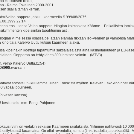
o Heikkosen tilalla,
an - Raimo Eskelinen 2000-2001.
en sijalla tämän kerran.
i.shtml/velho-ooppera-jatkuu- kaarmeella /1999/08/2075
08.1999 22:14
na ensi-iltansa Velho-ooppera-trilogian kolmas osa Käärme. Paikallisten ihmisten
ikymmenten kipeisiinkin tapahtumiin asti.
rilogian viimeisessä osassa peilataan elämää rikkaan Iso-Vennen ja vaimonsa Mar
 kirjoittaja Kalervo Uuttu kutsuu käärmeen ajaksi.
sa kipeinäkin koettuja tapahtumia saksalaisajasta aina kasinotalouteen ja EU-jäs
upiainen. Oopperaa on tehty lähes 300 ihmisen voimin. (MTV3)
. velho Kalervo Uuttu.(1:54)
2608998.wav.ram
avat arvostelut - kuulemma Juhani Raiskista myöten. Kalevan Esko Aho nosti kä
000 vapaalippuineen.
oivasen kanssa).
3 keskustelu: mm. Bengt Pohjonen.
ausirytmi on vieläkin sekaisin Käärmeen rasituksista. Ylitimme nähtävästi 10 000 k
 esityksessä lauantaina. On ollut revontulia, sumua (tihku)sadetta ja pakkasöitä.