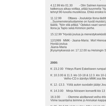
4.12.99 klo 01.30 - Olin Salmen kanssa k
katkeruus alkaa voittaa, pitää kuunnella "Aja
tehnyt 90-luvulla musiikissa. Ehkä ensiksi 
11.12.99 Ottawa - Joulukirje Ilona-tädilt
...Suomenvierailustamme on hyvät muistot jäl
täällä. "Niin sitä pittää." Optatus-vaari s
Ilona ja Tapio sekä Kimmon perhe.
15.12.99 "Hyvää joulua ja menestyksekästä
12/1999 MMK - Jaana-Maria: Moi! Hienoa ja 
Hyvää joulua
Jaana-Maria
[Kysymyksessä on: 17.12.00 su Helsingin S
2000:
K: 23.2.00 Yhteys Rami Eskeliseen rumpal
K: 10.3.00 & 11.3. klo 10-18 & 12.3. klo 10-
Velho-CD:n äänitys MMK:ssa Meritullinka
K: 12.-13.3. Yöllä auton suodatin jäätyi Jo
K: 14.3.00 Minja Niirasen konsertti klo 13 M
16.3.00 - Olemme aloittaneet velho-trilogian
Viime lauantaina teimme jo Annukan kappal