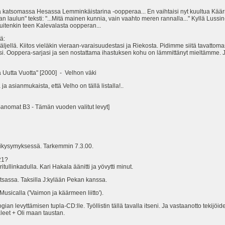
atsomassa Hesassa Lemminkäistarina -oopperaa... En vaihtaisi nyt kuultua Käär
n laulun" teksti: "...Mitä mainen kunnia, vain vaahto meren rannalla..." Kyllä Lussin-P
kuitenkin teen Kalevalasta oopperan...
ä:
jellä. Kiitos vieläkin vieraan-varaisuudestasi ja Riekosta. Pidimme siitä tavattomas
anoisi. Ooppera-sarjasi ja sen nostattama ihastuksen kohu on lämmittänyt mieltämme. 
 Uutta Vuotta" [2000] - Velhon väki
asianmukaista, että Velho on tällä listalla!..
anomat B3 - Tämän vuoden valitut levyt]
ikysymyksessä. Tarkemmin 7.3.00.
21?
dulla. Kari Hakala äänitti ja yövytti minut.
utsassa. Taksilla J:kylään Pekan kanssa.
usicalla ('Vaimon ja käärmeen liitto').
 levyttämisen tupla-CD:lle. Työllistin tällä tavalla itseni. Ja vastaanotto tekijöide
eet + Oli maan taustan.