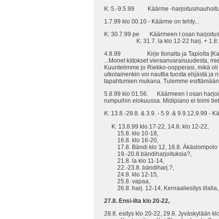
K: 5.-9.5.99 Käärme -harjoitus/nauhoitu
1.7.99 klo 00.10 - Käärme on tehty...
K: 30.7.99 pe Käärmeen I osan harjoitus 
K: 31.7. la klo 12-22 harj. + 1.8.99
4.8.99 Kirje Ilonalta ja Tapiolta [Ka
...Monet kiitokset vieraanvaraisuudesta, miel
Kuuntelimme jo Riekko-oopperasi, mikä oli n
ulkolainenkin voi nauttia tuosta ehjästä ja 
tapahtumien mukana. Tulemme esittämään sen
5.8.99 klo 01.56. Käärmeen I osan harjoitus
rumpuihin elokuussa. Midipiano ei toimi ti
K: 13.8.-29.8. & 3.9. - 5.9. & 9.9.12.9.99 
K: 13.8.99 klo 17-22, 14.8. klo 12-22,
15.8. klo 10-18,
16.8. klo 16-20,
17.8. Bändi klo 12, 18.8. Äkäslompolo k
19.-20.8.bändiharjoituksia?,
21.8. la klo 11-14,
22.-23.8. bändiharj.?,
24.8. klo 12-15,
25.8. vapaa,
26.8. harj. 12-14, Kenraaliesitys illalla,
27.8. Ensi-ilta klo 20-22,
28.8. esitys klo 20-22, 29.8. Jyväskylään kl