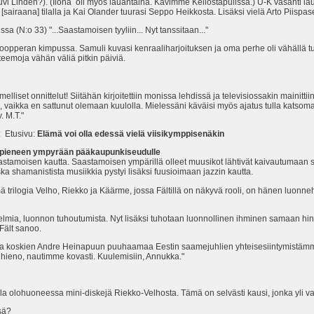
Suvi Linden?). (Ilona oli myös lauantaina. Kävimme Kellostapulissa.) U-K väsähti l
airaana] tilalla ja Kai Olander tuurasi Seppo Heikkosta. Lisäksi vielä Arto Piispas
sa (N:o 33) "...Saastamoisen tyyliin... Nyt tanssitaan..."
opperan kimpussa. Samuli kuvasi kenraaliharjoituksen ja oma perhe oli vähällä tu
eemoja vähän väliä pitkin päiviä.
liset onnittelut! Siitähän kirjoitettiin monissa lehdissä ja televisiossakin mainit
ös, vaikka en sattunut olemaan kuulolla. Mielessäni käväisi myös ajatus tulla kats
v. M.T."
: Etusivu:
Elämä voi olla edessä vielä viisikymppisenäkin
ikä pieneen ympyrään pääkaupunkiseudulle
aastamoisen kautta. Saastamoisen ympärillä olleet muusikot lähtivät kaivautumaan
, koska shamanistista musiikkia pystyi lisäksi fuusioimaan jazzin kautta.
 trilogia Velho, Riekko ja Käärme, jossa Fältillä on näkyvä rooli, on hänen luonne
gelmia, luonnon tuhoutumista. Nyt lisäksi tuhotaan luonnollinen ihminen samaan hi
Fält sanoo.
oskien Andre Heinapuun puuhaamaa Eestin saamejuhlien yhteisesiintymistämme, j
i hieno, nautimme kovasti. Kuulemisiin, Annukka."
la olohuoneessa mini-diskejä Riekko-Velhosta. Tämä on selvästi kausi, jonka yli v
sä?