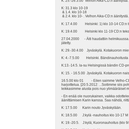
K: 25.-26.3.00 Velhon Aika-CD:n äänitystä.
K: 31.3 klo 10-19
& 1.4. klo 10-18
& 2.4. klo 10- . Velhon Aika-CD:n äänitystä.
K: 17.4.00 Helsinki: 1) klo 10-14 CD:n te
K: 19.4.00 Helsinki klo 11-19 CD:n teko
27.04.2000 - Äiti haudattiin helmikuussa. 
jätetty.
K: 29.-30.4.00 Jyväskylä. Kotakuoron mies
K: 4.-7.5.00 Helsinki. Bändinauhoitusta (
K:13.-14.5. la-su Helsingissä bändin CD-pro
K: 15. - 16.5.00 Jyväskylä. Kotakuoron nais
16.5.00 klo 01 - Eilen saimme Velho-CD:n p
harjoittelua. [20.5.2012: ...Soitimme siis 
leikkasimme alusta pois nuo ylimääräiset mil
- En enää ole nuorukainen, vaikka odottele
äänittämisen Karin kanssa. Saa nähdä, riitt
K: 17.5.00 Karin nouto Jyväskylään.
K: 18.5.00 J:kylä -nauhoitus klo 10-17 M
K: 19.-20.5. J:kylä; Kuoronauhoitus (klo 9/