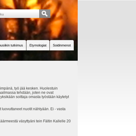
usiikin tutkimus
Etymologiat
Soidinmenot
keimpänä, työ jää kesken. Huolestuin
aailmassa tehdään, joten ne ovat
yksikään soittaja omasta työstään käytetyt
t luovuttaneet nuotit nähtyään. Ei - vasta
ärmeestä väsyttyäni tein Fältin Kallelle 20