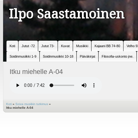
Ilpo Saastamoinen
Koti
Jutut -72
Jutut 73-
Kuvat
Musiikki
Kajaani BB 74-80
Velho 9
Soidinmusiikki 1-9
Soidinmusiikki 10-18
Päiväkirjat
Filosofia-uskonto jne.
Itku miehelle A-04
Koti
»
Soiva musiikin tutkimus
»
Itku miehelle A-04