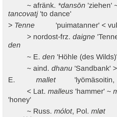
~ afränk.
*dansōn
'ziehen' 
tancovatj
'to dance'
> Tenne
'puimatanner' < vulg
> nordost-frz.
daigne
'Tenne
den
~ E.
den
'Höhle (des Wilds)
~ aind.
dhanu
'Sandbank' >
E.
mallet
'lyömäsoitin,
< Lat.
malleus
'hammer' ~
m
'honey'
~ Russ.
mólot
, Pol.
mløt
'v