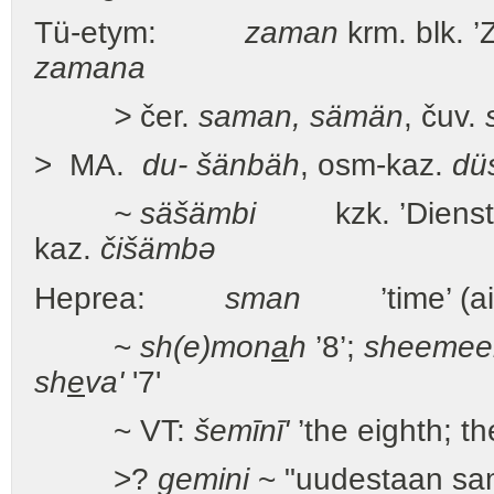
Tü-etym:
zaman
krm. blk. ’
zamana
>
čer.
saman, sämän
, čuv.
> MA.
du-
šänbäh
, osm-kaz.
dü
~ säšämbi
kzk. ’Dienstag
kaz.
čišämbə
Heprea:
sman
’time’ (a
~
sh(e)mon
a
h
’8’;
sheemee
sh
e
va'
'7'
~ VT:
šemīnī'
’the eighth; th
>?
gemini
~ "uudestaan sama