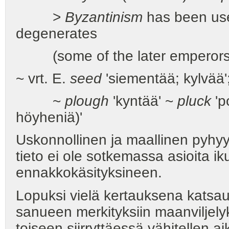
>
Byzantinism
has been used
degenerates
(some of the later emperors
~ vrt. E.
seed
'siementää; kylvää'
~
plough
'kyntää' ~
pluck
'p
höyheniä)'
Uskonnollinen ja maallinen pyhyys
tieto ei ole sotkemassa asioita ik
ennakkokäsityksineen.
Lopuksi vielä kertauksena katsa
sanueen merkityksiin maanviljely
toiseen siirryttäessä vähitellen a