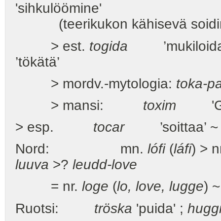
'sihkulöömine'
(teerikukon kähisevä soidin
> est.
togida
’mukiloida, 
’tökätä’
> mordv.-mytologia:
toka-p
> mansi:
toxim
'Gesch
> esp.
tocar
’soittaa’ 
Nord: mn.
lófi
(
láfi
) > 
luuva
>?
leudd-love
= nr.
loge
(
lo, love, lugge
) 
Ruotsi:
tröska
'puida' ;
huggn