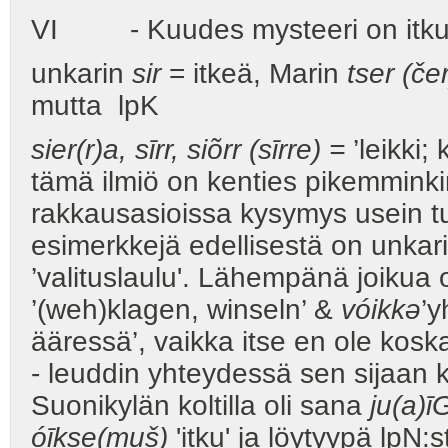
VI - Kuudes mysteeri on itkun 
unkarin
sir
= itkeä, Marin
tser (čer
mutta lpK
sier(r)a, sīrr, siõrr (sīrre) =
’leikki
tämä ilmiö on kenties pikemmink
rakkausasioissa kysymys usein t
esimerkkejä edellisestä on unkar
’valituslaulu'. Lähempänä joikua o
’(weh)klagen, winseln’ &
vóikkə
’y
ääressä’, vaikka itse en ole koska
- leuddin yhteydessä sen sijaan k
Suonikylän koltilla oli sana
ju(a)ī
óīkse(muš)
'itku' ja löytyypä lpN