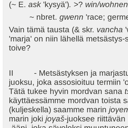
(~ E.
ask
'kysyä')
.
>?
win/wohnen
~ nbret.
gwenn
'race; germe
Vain tämä tausta (& skr.
vancha
'
'marja' on niin lähellä metsästys
toive?
II - Metsästyksen ja marjastuk
juoksu, joka assosioituu termiin '
Tätä tukee hyvin mordvan sana
t
käyttäessämme mordvan toista 
(kuljeskella) saamme marin
joγe
marin joki
joγaš
-juoksee riittävän
-
ääni, joka säveleksi muuntunee