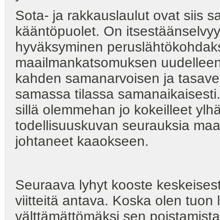
Sota- ja rakkauslaulut ovat siis
kääntöpuolet. On itsestäänselvyys
hyväksyminen peruslähtökohdaksi
maailmankatsomuksen uudelleen a
kahden samanarvoisen ja tasaver
samassa tilassa samanaikaisesti.
sillä olemmehan jo kokeilleet ylh
todellisuuskuvan seurauksia maail
johtaneet kaaokseen.
Seuraava lyhyt kooste keskeises
viitteitä antava. Koska olen tuon 
välttämättömäksi sen poistamista 