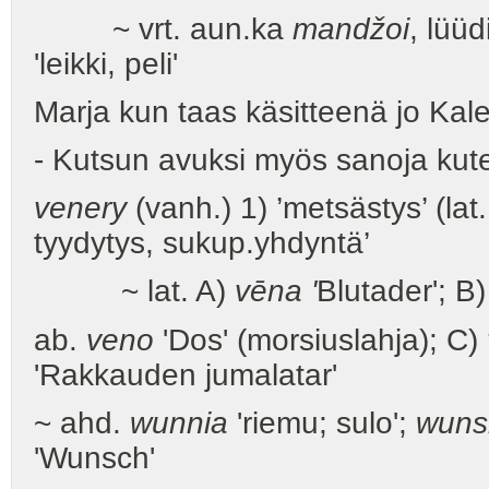
~ vrt. aun.ka
mandžoi
, lüüd
'leikki, peli'
Marja kun taas käsitteenä jo Kale
- Kutsun avuksi myös sanoja kut
venery
(vanh.) 1) ’metsästys’ (lat
tyydytys, sukup.yhdyntä’
~ lat. A)
vēna '
Blutader'; B
ab.
veno
'Dos' (morsiuslahja); C)
'Rakkauden jumalatar'
~ ahd.
wunnia
'riemu; sulo';
wuns
'Wunsch'