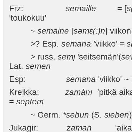
Frz:
semaille
= [
s
'toukokuu'
~
semaine
[
səmε(:)n
] viiko
>? Esp.
semana
’viikko’ =
s
> russ.
semj
'seitsemän'(
se
Lat.
semen
Esp:
semana
'viikko' ~
Kreikka:
zamánı
’pitkä aika
=
septem
~ Germ.
*sebun
(S.
sieben
Jukagir:
zaman
'aik