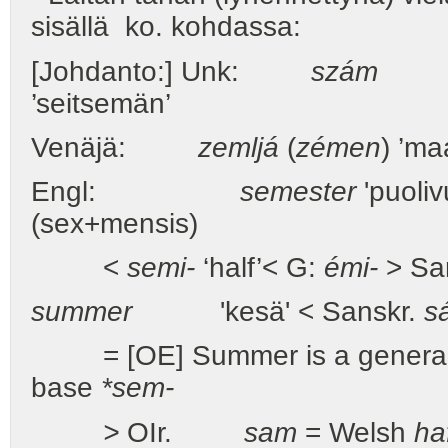
sisällä ko. kohdassa:
[Johdanto:] Unk:
szám
'Zah
’seitsemän’
Venäjä:
zemljá
(
zémen
) ’ma
Engl:
semester
'puoliv
(sex+mensis)
<
semi-
‘half’< G:
émi-
> Sa
summer
'kesä' < Sanskr.
s
= [OE] Summer is a genera
base
*sem-
>
OIr.
sam
= Welsh
ha