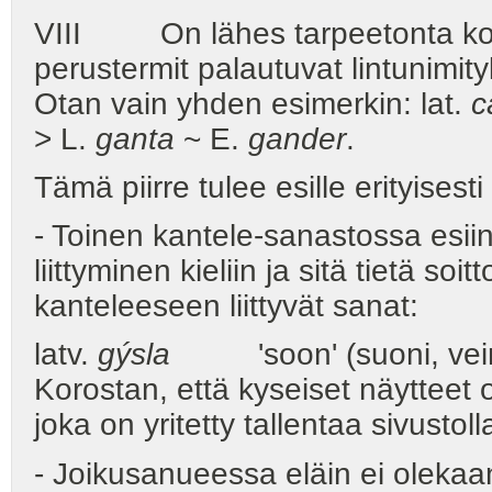
VIII On lähes tarpeetonta koro
perustermit palautuvat lintunimityk
Otan vain yhden esimerkin: lat.
c
> L.
ganta
~ E.
gander
.
Tämä piirre tulee esille erityisest
- Toinen kantele-sanastossa esiin
liittyminen kieliin ja sitä tietä so
kanteleeseen liittyvät sanat:
latv.
gýsla
'soon' (suoni, vein
Korostan, että kyseiset näytteet 
joka on yritetty tallentaa sivusto
- Joikusanueessa eläin ei olekaa