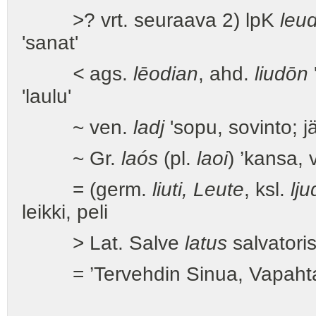
>? vrt. seuraava 2) lpK
leu
'sanat'
<
ags.
lēodian
, ahd.
liudōn
'laulu'
~ ven.
ladj
'sopu, sovinto; jä
~ Gr.
laós
(pl.
laoi
) ’kansa, 
= (germ.
liuti, Leute
, ksl.
lju
leikki, peli
> Lat. Salve
latus
salvatori
= ’Tervehdin Sinua, Vapaht