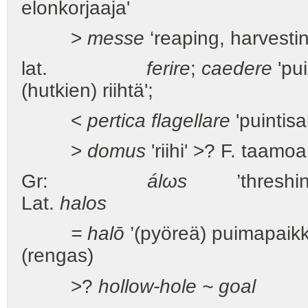
elonkorjaaja'
>
messe
‘reaping, harvesti
lat.
ferire
;
caedere
'pui
(hutkien) riihtä';
<
pertica
flagellare
'puintisa
>
domus
'riihi' >? F. taamo
Gr:
álωs
’threshing-f
Lat.
halos
= halō
’(pyöreä) puimapaik
(rengas)
>?
hollow-hole ~ goal