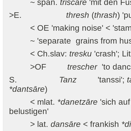
~ span.
triscare
'mit den Fü
>E.
thresh
(
thrash
) 'p
< OE 'making noise' < 'stam the
~ 'separate grains from husks 
< Ch.slav:
tresku
'crash'; Li
>OF
trescher
'to dance
S.
Tanz
'tanssi';
*dantsāre
)
< mlat.
*danetzāre
'sich au
belustigen'
> lat.
dansāre
< frankish
*d