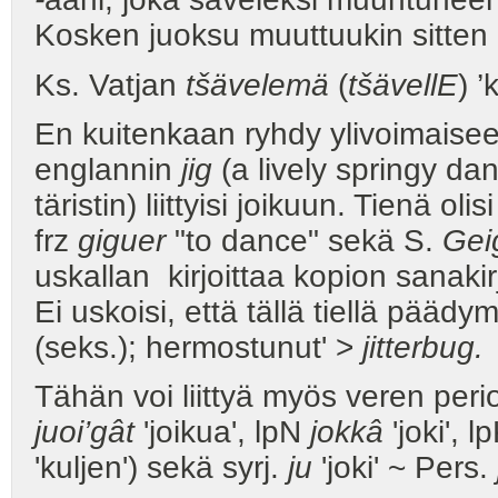
Kosken juoksu muuttuukin sitten h
Ks. Vatjan
tšävelemä
(
tšävell
E
) ’
En kuitenkaan ryhdy ylivoimaisee
englannin
jig
(a lively springy dan
täristin) liittyisi joikuun. Tienä o
frz
giguer
"to dance" sekä S.
Gei
uskallan kirjoittaa kopion sanakir
Ei uskoisi, että tällä tiellä pää
(seks.); hermostunut' >
jitterbug.
Tähän voi liittyä myös veren per
juoi’gât
'joikua', lpN
jokkâ
'joki', l
'kuljen') sekä syrj.
ju
'joki' ~ Pers.