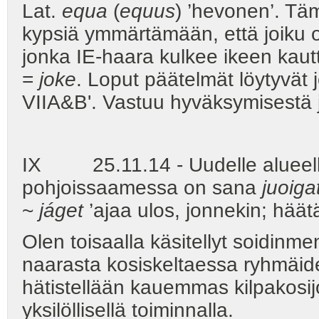
Lat.
equa
(
equus
) ’hevonen’. Tä
kypsiä ymmärtämään, että joiku o
jonka IE-haara kulkee ikeen kaut
=
joke
. Loput päätelmät löytyvät 
VIIA&B'. Vastuu hyväksymisestä jä
IX 25.11.14 - Uudelle alueelle s
pohjoissaamessa on sana
juoiga
~
jáget
’ajaa ulos, jonnekin; häät
Olen toisaalla käsitellyt soidinme
naarasta kosiskeltaessa ryhmäiden
hätistellään kauemmas kilpakosij
yksilöllisellä toiminnalla.