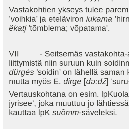
Vastakohtien ykseys tulee paremm
’voihkia’ ja eteläviron
iukama
’hir
ëkatj
'tõmblema; võpatama'.
VII - Seitsemäs vastakohta-as
liittymistä niin suruun kuin soidi
dürgés
’soidin’ on lähellä saman
mutta myös E.
dirge
[
də:dž
] ’suru
Vertauskohtana on esim. lpKuol
jyrisee’, joka muuttuu jo lähties
kauttaa lpK
suõmm
-säveleksi.