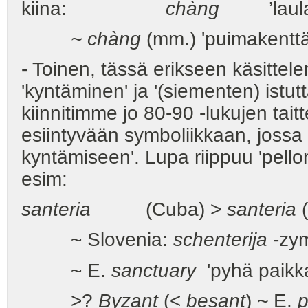
kiina:
chàng
’laul
~ chàng
(mm.) 'puimakenttä
- Toinen, tässä erikseen käsitte
'kyntäminen' ja '(siementen) istut
kiinnitimme jo 80-90 -lukujen tait
esiintyvään symboliikkaan, jossa 
kyntämiseen'. Lupa riippuu 'pell
esim:
santeria
(Cuba) >
santeria
~ Slovenia:
schenterija
-zym
~ E.
sanctuary
'pyhä paikk
>?
Byzant
(<
besant
)
~
E.
p