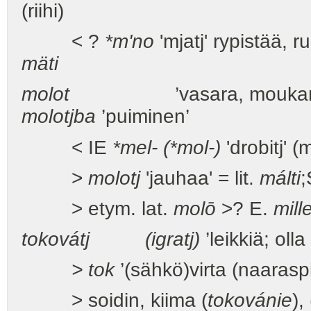
(riihi)
< ?
*m'no
'mjatj' rypistää, 
mäti
molot
’vasara, moukari’ =
molotjba
’puiminen’
< IE
*mel- (*mol-)
'drobitj' 
>
molotj
'jauhaa' = lit.
málti
;
> etym. lat.
molō
>? E.
mill
tokovátj (igratj)
’leikkiä; olla
> tok
’(sähkö)virta (naarasp
> soidin, kiima (
tokovánie
),