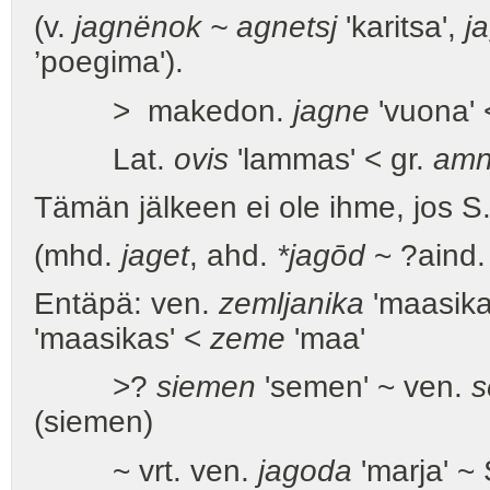
(v.
jagnënok ~ agnetsj
'karitsa',
j
’poegima').
> makedon.
jagne
'vuona' <
Lat.
ovis
'lammas' < gr.
amn
Tämän jälkeen ei ole ihme, jos S
(mhd.
jaget
, ahd.
*jagōd
~ ?aind
Entäpä: ven.
zemljanika
'maasika
'maasikas' <
zeme
'maa'
>?
siemen
'semen' ~ ven.
s
(siemen)
~ vrt. ven.
jagoda
'marja' ~