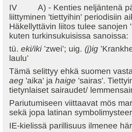
IV A) - Kenties neljäntenä pää
liittyminen 'tiettyihin' periodisii
Häkellyttävin liitos tulee sanojen 
kuten turkinsukuisissa sanoissa:
tü.
eki/iki
’zwei’; uig.
(j)ig
’Krankhe
laulu’
Tämä selittyy ehkä suomen vasta
aeg
'aika' ja
haige
'sairas'. Tietty
tietynlaiset sairaudet/ lemmensai
Pariutumiseen viittaavat mös ma
sekä jopa latinan symbolimystee
IE-kielissä parillisuus ilmenee h