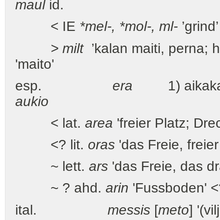
maul
id.
< IE
*mel-, *mol-, ml-
’grind
> milt
’kalan maiti, perna; 
'maito'
esp.
era
1) aikakaus
aukio
< lat.
area
'freier Platz; Dr
<? lit.
oras
'das Freie, freie
~ lett.
ars
'das Freie, das d
~ ? ahd.
arin
'Fussboden' <
ital.
messis
[
meto
] '(v