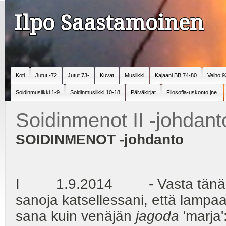
Ilpo Saastamoinen
Koti
Jutut -72
Jutut 73-
Kuvat
Musiikki
Kajaani BB 74-80
Velho 9
Soidinmusiikki 1-9
Soidinmusiikki 10-18
Päiväkirjat
Filosofia-uskonto jne.
Soidinmenot II -johdant
SOIDINMENOT -johdanto
I 1.9.2014 - Vasta tänä aamun
sanoja katsellessani, että lampa
sana kuin venäjän
jagoda
'marja'