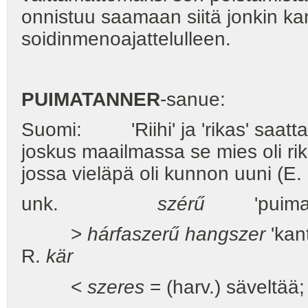
onnistuu saamaan siitä jonkin ka
soidinmenoajattelulleen.
PUIMATANNER
-sanue:
Suomi: 'Riihi' ja 'rikas' saatta
joskus maailmassa se mies oli rika
jossa vieläpä oli kunnon uuni (E.
unk.
szérű
'puim
>
hárfaszerű hangszer
'kan
R.
kär
<
szeres
= (harv.) säveltää; 