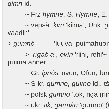
gimn
id.
~ Frz
hymne
, S.
Hymne
, E
~ vepsä:
kim
’kiima’; Unk.
g
vaadin'
> gumnó
’luuva, puimahuone
>
rígač
[
a
],
ovín
'riihi, rehi'
puimatanner
~ Gr.
ipnós
'oven, Ofen, fur
~ S-kr.
gúmno, gúvno
id., 
~ polsk
gumno
'tok, riga (riih
~ ukr.
tik, garmán
'gumno' (