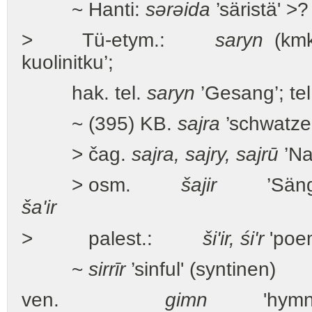
~ Hanti:
sərəida
’säristä' >
> Tü-etym.:
saryn
(kmk.
kuolinitku’;
hak. tel.
saryn
’Gesang’; te
~ (395) KB.
sajra
’schwatzen
> čag.
sajra, sajry, sajrū
’Nac
> osm.
šajir
’Sänger,
ša'ir
> palest.:
ši'ir, śi'r
'poe
~
sirrīr
’sinful' (syntinen)
ven.
gimn
'hymni, l