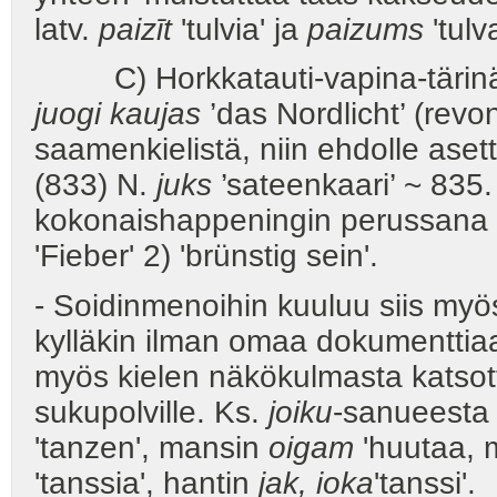
latv.
paizīt
'tulvia' ja
paizums
'tulva
C) Horkkatauti-vapina-tärinä ta
juogi kaujas
’das Nordlicht’ (revon
saamenkielistä, niin ehdolle ase
(833) N.
juks
’sateenkaari’ ~ 835
kokonaishappeningin perussana o
'Fieber' 2) 'brünstig sein'.
- Soidinmenoihin kuuluu siis my
kylläkin ilman omaa dokumenttiaa
myös kielen näkökulmasta katsott
sukupolville. Ks.
joiku
-sanueesta
'tanzen', mansin
oigam
'huutaa, 
'tanssia', hantin
jak,
ioka
'tanssi'.