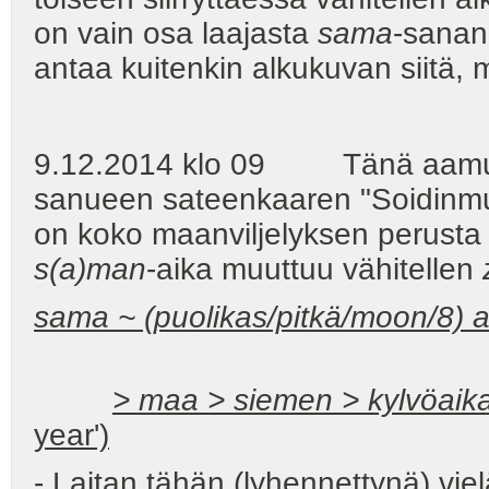
on vain osa laajasta
sama
-sanan 
antaa kuitenkin alkukuvan siitä,
9.12.2014 klo 09 Tänä aamuna -
sanueen sateenkaaren "Soidinmusi
on koko maanviljelyksen perusta 
s(a)man
-aika muuttuu vähitellen
sama ~ (puolikas/pitkä/moon/8) 
> maa > siemen > kylvöaik
year')
- Laitan tähän (lyhennettynä) vie