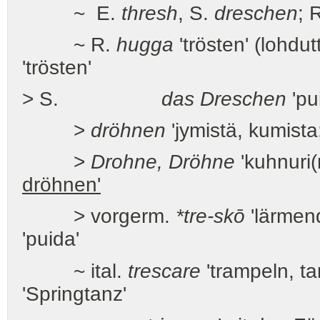
~ E.
thresh
, S.
dreschen
; 
~ R.
hugga
'trösten' (lohdu
'trösten'
> S.
das Dreschen
'pui
>
dröhnen
'jymistä, kumista
>
Drohne, Dröhne
'kuhnuri(
dröhnen'
> vorgerm.
*tre-skō
'lärmen
'puida'
~ ital.
trescare
'trampeln, ta
'Springtanz'