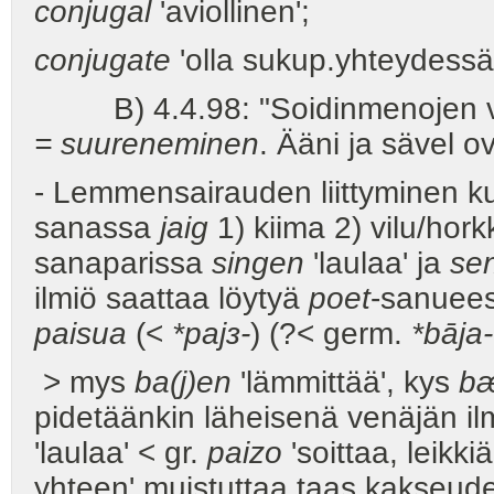
conjugal
'aviollinen';
conjugate
'olla sukup.yhteydessä
B) 4.4.98: "Soidinmenojen v
= suureneminen
. Ääni ja sävel 
- Lemmensairauden liittyminen ku
sanassa
jaig
1) kiima 2) vilu/hork
sanaparissa
singen
'laulaa' ja
se
ilmiö saattaa löytyä
poet
-sanuee
paisua
(<
*pajз-
) (?< germ.
*bāja-
> mys
ba(j)en
'lämmittää', kys
bæ
pidetäänkin läheisenä venäjän il
'laulaa' < gr.
paizo
'soittaa, leikki
yhteen' muistuttaa taas kakseude