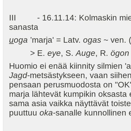
III - 16.11.14: Kolmaskin mielt
sanasta
u
oga
’marja' = Latv.
ogas
~ ven. (
> E.
eye
, S.
Auge
, R.
ögon
Huomio ei enää kiinnity silmien '
Jagd
-metsästykseen, vaan siihen,
pensaan perusmuodosta on "OK". 
marja lähtevät kumpikin oksasta er
sama asia vaikka näyttävät toist
puuttuu
oka
-sanalle kunnollinen 