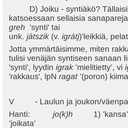
D) Joiku - syntiäkö? Tällaisiin
katsoessaan sellaisia sanaparej
greh
'synti' tai
unk.
játszik
(v.
igrátj
)’leikkiä, pela
Jotta ymmärtäisimme, miten rak
tulisi venäjän syntiseen sanaan li
'synti', lyydin
igrak
’mielitietty’, vi
'rakkaus', lpN
ragat
’(poron) kiima
V - Laulun ja joukon/väenpaljo
Hanti:
jo(k)h
1) ’kansa’, 2
’joikata’