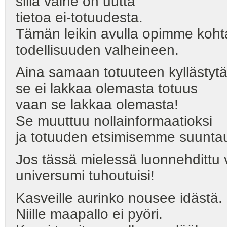
sillä valhe on uutta
tietoa ei-totuudesta.
Tämän leikin avulla opimme ko
todellisuuden valheineen.
Aina samaan totuuteen kyllästyt
se ei lakkaa olemasta totuus
vaan se lakkaa olemasta!
Se muuttuu nollainformaatioksi
ja totuuden etsimisemme suuntautu
Jos tässä mielessä luonnehdittu 
universumi tuhoutuisi!
Kasveille aurinko nousee idästä.
Niille maapallo ei pyöri.