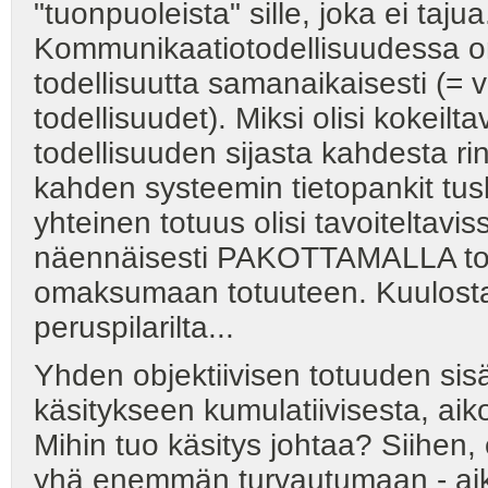
"tuonpuoleista" sille, joka ei tajua
Kommunikaatiotodellisuudessa o
todellisuutta samanaikaisesti (= v
todellisuudet). Miksi olisi kokeilt
todellisuuden sijasta kahdesta ri
kahden systeemin tietopankit tuskin
yhteinen totuus olisi tavoiteltavi
näennäisesti PAKOTTAMALLA toin
omaksumaan totuuteen. Kuulosta
peruspilarilta...
Yhden objektiivisen totuuden sisäl
käsitykseen kumulatiivisesta, ai
Mihin tuo käsitys johtaa? Siihen, 
yhä enemmän turvautumaan - aikap