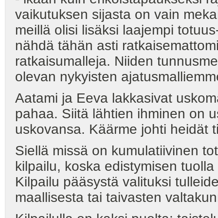
vaikutuksen sijasta on vain mekan
meillä olisi lisäksi laajempi totuus
nähdä tähän asti ratkaisemattomi
ratkaisumalleja. Niiden tunnusmer
olevan nykyisten ajatusmalliemme
Aatami ja Eeva lakkasivat uskom
pahaa. Siitä lähtien ihminen on u
uskovansa. Käärme johti heidät ti
Siellä missä on kumulatiivinen to
kilpailu, koska edistymisen tuolla
Kilpailu pääsystä valituksi tullei
maallisesta tai taivasten valtaku