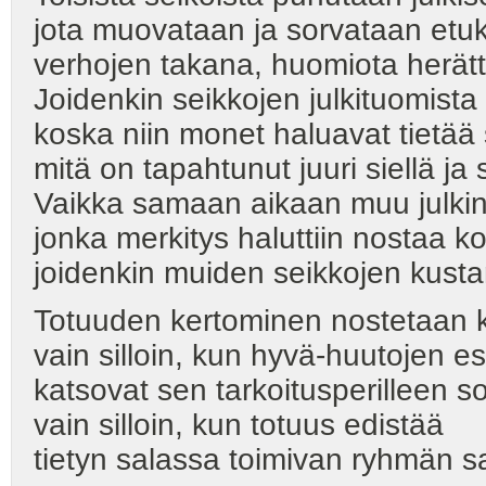
jota muovataan ja sorvataan etu
verhojen takana, huomiota herät
Joidenkin seikkojen julkituomist
koska niin monet haluavat tietää
mitä on tapahtunut juuri siellä ja s
Vaikka samaan aikaan muu julkin
jonka merkitys haluttiin nostaa 
joidenkin muiden seikkojen kusta
Totuuden kertominen nostetaan 
vain silloin, kun hyvä-huutojen esi
katsovat sen tarkoitusperilleen so
vain silloin, kun totuus edistää
tietyn salassa toimivan ryhmän sa