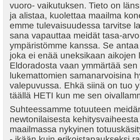
vuoro- vaikutuksen. Tieto on län
ja alistaa, kuolettaa maailma ko
emme tulevaisuudessa tarvitse lain
sana vapauttaa meidät tasa-arv
ympäristömme kanssa. Se antaa 
joka ei enää uneksikaan aikojen
Eldoradosta vaan ymmärtää sen o
lukemattomien samanarvoisina hy
valepuvussa. Ehkä siinä on tuo yk
täällä HETI kun me sen oivallam
Suhteessamme totuuteen meidän ka
newtonilaisesta kehitysvaiheesta 
maailmassa nykyinen totuuskäsitys 
- ikään kuin erikoistapaukseksi ra