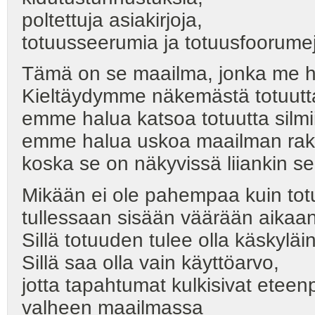
poltettuja asiakirjoja,
totuusseerumia ja totuusfoorume
Tämä on se maailma, jonka me 
Kieltäydymme näkemästä totuutt
emme halua katsoa totuutta silmi
emme halua uskoa maailman rake
koska se on näkyvissä liiankin sel
Mikään ei ole pahempaa kuin tot
tullessaan sisään väärään aikaa
Sillä totuuden tulee olla käskyläi
Sillä saa olla vain käyttöarvo,
jotta tapahtumat kulkisivat eteen
valheen maailmassa