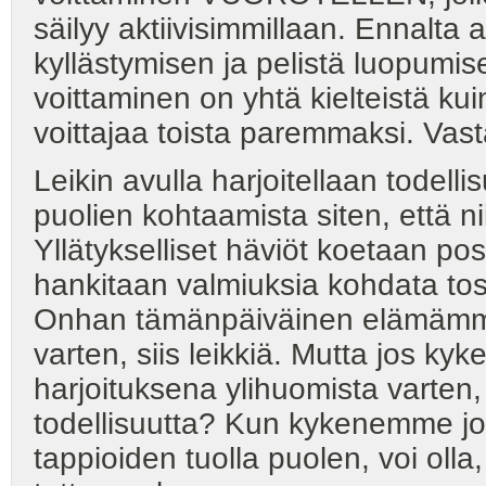
säilyy aktiivisimmillaan. Ennalt
kyllästymisen ja pelistä luopumise
voittaminen on yhtä kielteistä kui
voittajaa toista paremmaksi. Vasta
Leikin avulla harjoitellaan todelli
puolien kohtaamista siten, että n
Yllätykselliset häviöt koetaan posi
hankitaan valmiuksia kohdata tosi
Onhan tämänpäiväinen elämämmek
varten, siis leikkiä. Mutta jos
harjoituksena ylihuomista varten, 
todellisuutta? Kun kykenemme jo
tappioiden tuolla puolen, voi olla