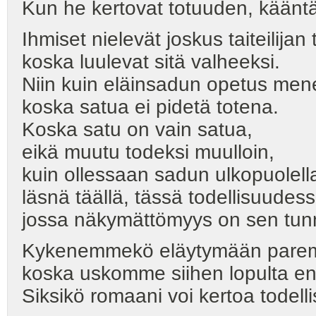
Kun he kertovat totuuden, kääntäv
Ihmiset nielevät joskus taiteilijan
koska luulevat sitä valheeksi.
Niin kuin eläinsadun opetus mene
koska satua ei pidetä totena.
Koska satu on vain satua,
eikä muutu todeksi muulloin,
kuin ollessaan sadun ulkopuolell
läsnä täällä, tässä todellisuudess
jossa näkymättömyys on sen tun
Kykenemmekö eläytymään parem
koska uskomme siihen lopulta e
Siksikö romaani voi kertoa todel