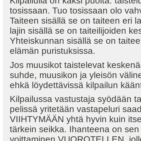
Kilpailulla on kaksi puolta: taiste
tosissaan. Tuo tosissaan olo vahvi
Taiteen sisällä se on taiteen eri
lajin sisällä se on taiteilijoiden
Yhteiskunnan sisällä se on taiteen
elämän puristuksissa.
Jos muusikot taistelevat keskenä
suhde, muusikon ja yleisön väline
ehkä löydettävissä kilpailun kääntö
Kilpailussa vastustaja syödään ta
pelissä yritetään vastapeluri saa
VIIHTYMÄÄN yhtä hyvin kuin itseki
tärkein seikka. Ihanteena on se
voittaminen VUOROTELLEN, jollo