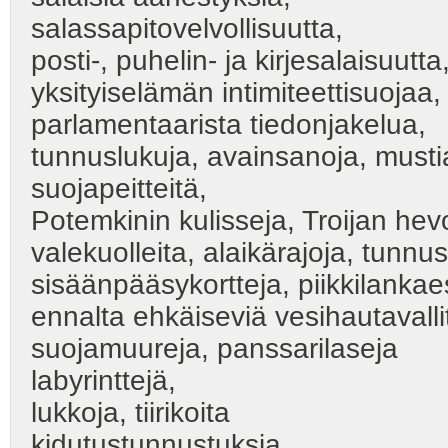
salassapitovelvollisuutta,
posti-, puhelin- ja kirjesalaisuutta
yksityiselämän intimiteettisuojaa,
parlamentaarista tiedonjakelua,
tunnuslukuja, avainsanoja, mustia 
suojapeitteitä,
Potemkinin kulisseja, Troijan hev
valekuolleita, alaikärajoja, tunnu
sisäänpääsykortteja, piikkilankaes
ennalta ehkäiseviä vesihautavalli
suojamuureja, panssarilaseja
labyrinttejä,
lukkoja, tiirikoita
kidutustunnustuksia,