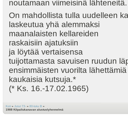
noutamaan viimeisinä lähteneitä.
On mahdollista tulla uudelleen ka
laskeutua yhä alemmaksi
maanalaisten kellareiden
raskaisiin ajatuksiin
ja löytää vertaisensa
tuijottamasta savuisen ruudun lä
ensimmäisten vuorilta lähettämiä
kaukaisia kutsuja.*
(* Ks. 16.-17.02.1965)
Koti
»
Jutut 73-
»
80-luku B
»
1988 Kilpailukanavan alustuslyhennelmä