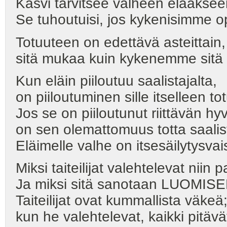
Kasvi tarvitsee valheen elääksee
Se tuhoutuisi, jos kykenisimme o
Totuuteen on edettävä asteittain,
sitä mukaa kuin kykenemme sitä
Kun eläin piiloutuu saalistajalta,
on piiloutuminen sille itselleen to
Jos se on piiloutunut riittävän hyv
on sen olemattomuus totta saalist
Eläimelle valhe on itsesäilytysva
Miksi taiteilijat valehtelevat niin 
Ja miksi sitä sanotaan LUOMIS
Taiteilijat ovat kummallista väkeä
kun he valehtelevat, kaikki pitävä