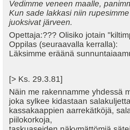
Vedimme veneen maalle, panimme
Kun sade lakkasi niin rupesimme
juoksivat järveen.
Opettaja:??? Olisiko jotain "kilti
Oppilas (seuraavalla kerralla):
Läksimme eräänä sunnuntaiaamun
[> Ks. 29.3.81]
Näin me rakennamme yhdessä m
joka sylkee kidastaan salakuljettaj
kassakaappien aarrekätköjä, salais
piilokorkoja,
taskuaseiden näkymättömiä säteit