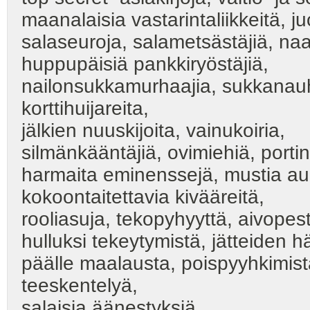
maanalaisia vastarintaliikkeitä, ju
salaseuroja, salametsästäjiä, na
huppupäisiä pankkiryöstäjiä,
nailonsukkamurhaajia, sukkanauha
korttihuijareita,
jälkien nuuskijoita, vainukoiria,
silmänkääntäjiä, ovimiehiä, portinv
harmaita eminenssejä, mustia aur
kokoontaitettavia kivääreitä,
rooliasuja, tekopyhyyttä, aivopesty
hulluksi tekeytymistä, jätteiden h
päälle maalausta, poispyyhkimist
teeskentelyä,
salaisia äänestyksiä,