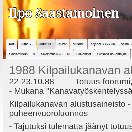
Ilpo Saastamoinen
Koti
Jutut -72
Jutut 73-
Kuvat
Musiikki
Kajaani BB 74-80
Velho 9
Soidinmusiikki 1-9
Soidinmusiikki 10-18
Päiväkirjat
Filosofia-uskonto jne.
1988 Kilpailukanavan a
22-23.10.88 Totuus-foorumi, Jyvä
- Mukana "Kanavatyöskentelyssä
Kilpailukanavan alustusaineisto - 
puheenvuoroluonnos
- Tajutuksi tulematta jäänyt totu