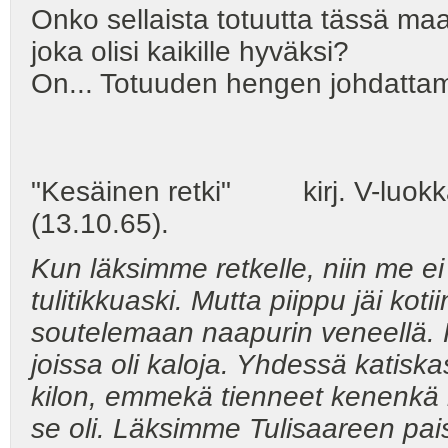
Onko sellaista totuutta tässä ma
joka olisi kaikille hyväksi?
On... Totuuden hengen johdatta
"Kesäinen retki" kirj. V-luokk
(13.10.65).
Kun läksimme retkelle, niin me e
tulitikkuaski. Mutta piippu jäi ko
soutelemaan naapurin veneellä. Ka
joissa oli kaloja. Yhdessä katiska
kilon, emmekä tienneet kenenkä 
se oli. Läksimme Tulisaareen pais