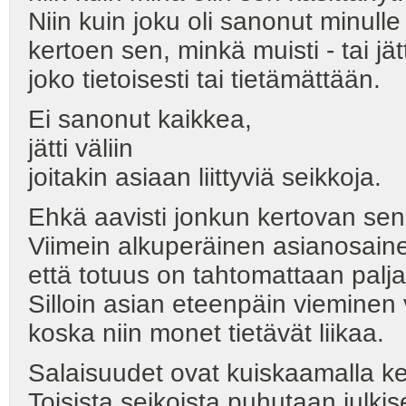
Niin kuin joku oli sanonut minulle
kertoen sen, minkä muisti - tai jä
joko tietoisesti tai tietämättään.
Ei sanonut kaikkea,
jätti väliin
joitakin asiaan liittyviä seikkoja.
Ehkä aavisti jonkun kertovan sen
Viimein alkuperäinen asianosainen
että totuus on tahtomattaan palja
Silloin asian eteenpäin vieminen 
koska niin monet tietävät liikaa.
Salaisuudet ovat kuiskaamalla ker
Toisista seikoista puhutaan julkis