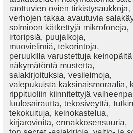
raottuvien ovien tirkistysaukkoja,
verhojen takaa avautuvia salakäyt
solmioon kätkettyjä mikrofoneja,
irtoripsiä, puujalkoja,
muovielimiä, tekorintoja,
peruukilla varustettuja keinopäitä
näkymätöntä mustetta,
salakirjoituksia, vesileimoja,
valepukuista kaksinaismoraalia, 
rippituoliin kiinnitettyjä valheenp
luulosairautta, tekosiveyttä, tutk
tekokuituja, keinokastelua,
kirjarovioita, ennakkosensuuria,
top secret -asiakirjoja, valtio- ja 