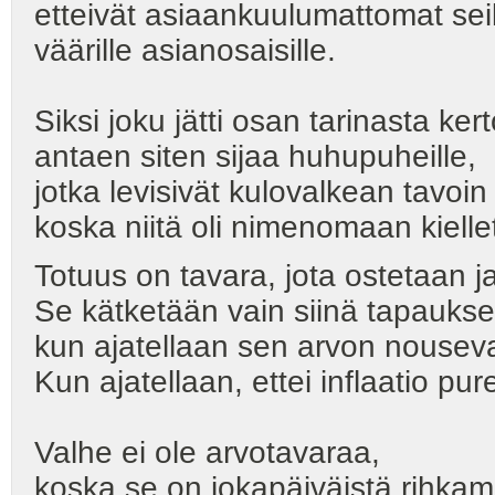
etteivät asiaankuulumattomat sei
väärille asianosaisille.
Siksi joku jätti osan tarinasta ker
antaen siten sijaa huhupuheille,
jotka levisivät kulovalkean tavoin -
koska niitä oli nimenomaan kielle
Totuus on tavara, jota ostetaan 
Se kätketään vain siinä tapaukse
kun ajatellaan sen arvon nousev
Kun ajatellaan, ettei inflaatio pur
Valhe ei ole arvotavaraa,
koska se on jokapäiväistä rihkam