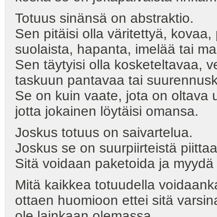
Totuus sinänsä on abstraktio.
Sen pitäisi olla väritettyä, kova
suolaista, hapanta, imelää tai m
Sen täytyisi olla kosketeltavaa, 
taskuun pantavaa tai suurennusk
Se on kuin vaate, jota on oltava u
jotta jokainen löytäisi omansa.
Joskus totuus on saivartelua.
Joskus se on suurpiirteistä piitt
Sitä voidaan paketoida ja myydä 
Mitä kaikkea totuudella voidaan
ottaen huomioon ettei sitä varsina
ole lainkaan olemassa.