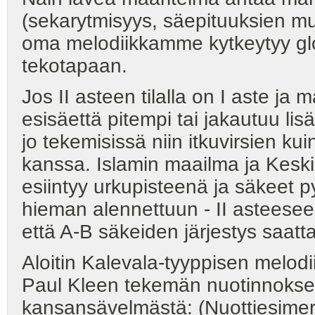
(sekarytmisyys, säepituuksien muu
oma melodiikkamme kytkeytyy glo
tekotapaan.
Jos II asteen tilalla on I aste ja
esisäettä pitempi tai jakautuu lisä
jo tekemisissä niin itkuvirsien ku
kanssa. Islamin maailma ja Keski
esiintyy urkupisteenä ja säkeet p
hieman alennettuun - II asteesee
että A-B säkeiden järjestys saatt
Aloitin Kalevala-tyyppisen melod
Paul Kleen tekemän nuotinnoksen
kansansävelmästä: (Nuottiesimerkk