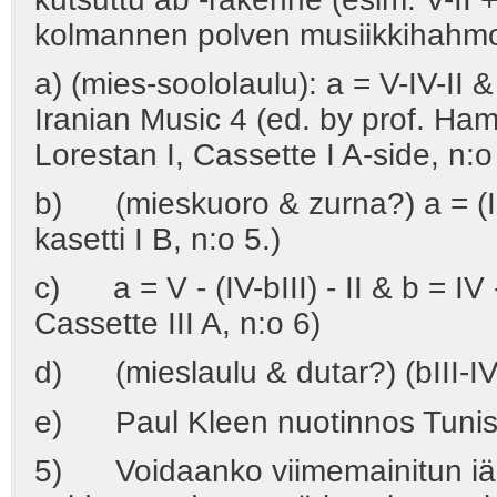
kolmannen polven musiikkihahmoj
a) (mies-soololaulu): a = V-IV-II &
Iranian Music 4 (ed. by prof. Ha
Lorestan I, Cassette I A-side, n:
b) (mieskuoro & zurna?) a = (II-bI
kasetti I B, n:o 5.)
c) a = V - (IV-bIII) - II & b = IV 
Cassette III A, n:o 6)
d) (mieslaulu & dutar?) (bIII-IV-) V -
e) Paul Kleen nuotinnos Tunisiast
5) Voidaanko viimemainitun iäs