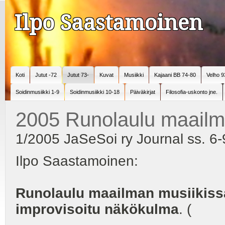
Ilpo Saastamoinen
Koti
Jutut -72
Jutut 73-
Kuvat
Musiikki
Kajaani BB 74-80
Velho 9
Soidinmusiikki 1-9
Soidinmusiikki 10-18
Päiväkirjat
Filosofia-uskonto jne.
2005 Runolaulu maailm
1/2005 JaSeSoi ry Journal ss. 6-9
Ilpo Saastamoinen:
Runolaulu maailman musiikiss
improvisoitu näkökulma
. (