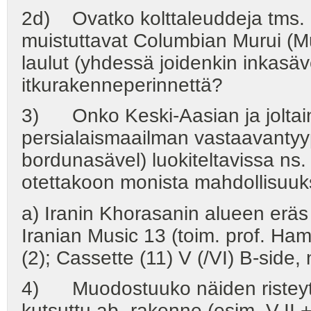
2d) Ovatko kolttaleuddeja tms. hen
muistuttavat Columbian Murui (Mu
laulut (yhdessä joidenkin inkas
itkurakenneperinnettä?
3) Onko Keski-Aasian ja joltain o
persialaismaailman vastaavantyypp
bordunasävel) luokiteltavissa ns. 
otettakoon monista mahdollisuuk
a) Iranin Khorasanin alueen eräs nä
Iranian Music 13 (toim. prof. H
(2); Cassette (11) V (/VI) B-side, 
4) Muodostuuko näiden risteytym
kutsuttu ab -rakenne (esim. V-II + I