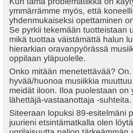
Kun tämä problematiikka on käyty
ymmärrämme myös, että koneelli
yhdenmukaiseksi opettaminen on ri
Se pyrkii tekemään tuotteistaan u
mikä tuottaa väistämättä halun lu
hierarkian oravanpyörässä musii
oppilaan yläpuolelle.
Onko mitään menetettävää? On. 
hyvää/huonoa musiikkia muuttuu 
meidät iloon. Iloa puolestaan on 
lähettäjä-vastaanottaja -suhteita.
Siteeraan lopuksi 89-esitelmäni p
juurieni etsintämatkalla olen löy
ugrilaisuutta paljon tärkeämmän