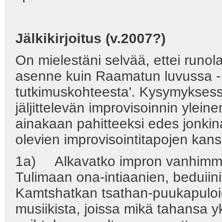
Jälkikirjoitus (v.2007?)
On mielestäni selvää, ettei runol
asenne kuin Raamatun luvussa - se
tutkimuskohteesta'. Kysymyksess
jäljittelevän improvisoinnin ylein
ainakaan pahitteeksi edes jonkin
olevien improvisointitapojen kans
1a) Alkavatko impron vanhimmat
Tulimaan ona-intiaanien, beduiin
Kamtshatkan tsathan-puukapuloiden
musiikista, joissa mikä tahansa y