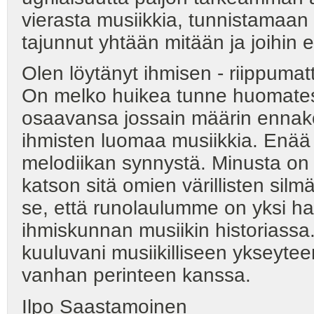
vierasta musiikkia, tunnistamaan 
tajunnut yhtään mitään ja joihin en
Olen löytänyt ihmisen - riippumatt
On melko huikea tunne huomatess
osaavansa jossain määrin ennako
ihmisten luomaa musiikkia. Enää 
melodiikan synnystä. Minusta on t
katson sitä omien värillisten silm
se, että runolaulumme on yksi haa
ihmiskunnan musiikin historiassa.
kuuluvani musiikilliseen ykseytee
vanhan perinteen kanssa.
Ilpo Saastamoinen