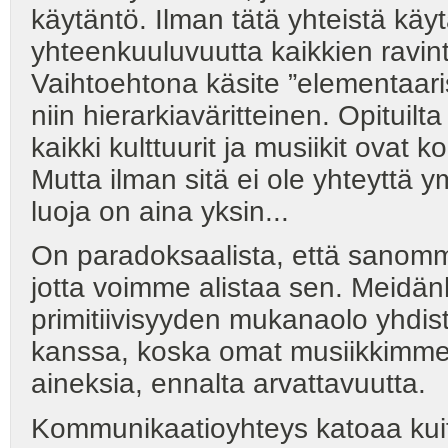
käytäntö. Ilman tätä yhteistä kä
yhteenkuuluvuutta kaikkien ravin
Vaihtoehtona käsite ”elementaari
niin hierarkiaväritteinen. Opituilta
kaikki kulttuurit ja musiikit ovat k
Mutta ilman sitä ei ole yhteyttä 
luoja on aina yksin...
On paradoksaalista, että sanomme 
jotta voimme alistaa sen. Meidänhän
primitiivisyyden mukanaolo yhdi
kanssa, koska omat musiikkimme sis
aineksia, ennalta arvattavuutta.
Kommunikaatioyhteys katoaa kuite