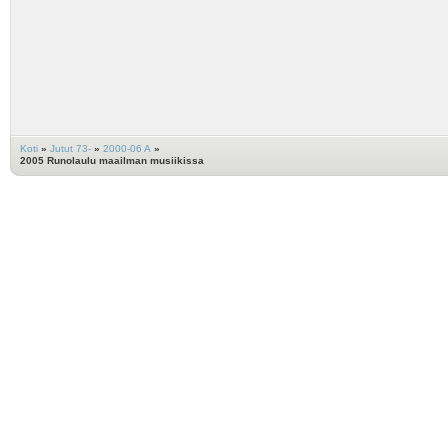
Koti
»
Jutut 73-
»
2000-06 A
»
2005 Runolaulu maailman musiikissa