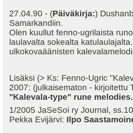
27.04.90 - (
Päiväkirja:
) Dushanb
Samarkandiin.
Olen kuullut fenno-ugrilaista runo
laulavalta sokealta katulaulajal
ulkokovaäänisten kalevalamelod
Lisäksi (> Ks: Fenno-Ugric "Kalev
2007: (julkaisematon - kirjoitettu
"Kalevala-type" rune melodies.
1/2005 JaSeSoi ry Journal, ss.10-
Pekka Evijärvi:
Ilpo Saastamoine