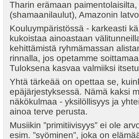
Tharin erämaan paimentolaisilta,
(shamaanilaulut), Amazonin latvoi
Kouluympäristössä - karkeasti kärj
kukoistaa ainoastaan välitunneil
kehittämistä ryhmämassan alista
rinnalla, jos opetamme soittamaa
Tuloksena kasvaa valmiiksi itsetu
Yhtä tärkeää on opettaa se, kuink
epäjärjestyksessä. Nämä kaksi mu
näkökulmaa - yksilöllisyys ja yhte
ainoa terve perusta.
Musiikin ”primitiivisyys” ei ole a
esim. ”syöminen”, joka on elämään 