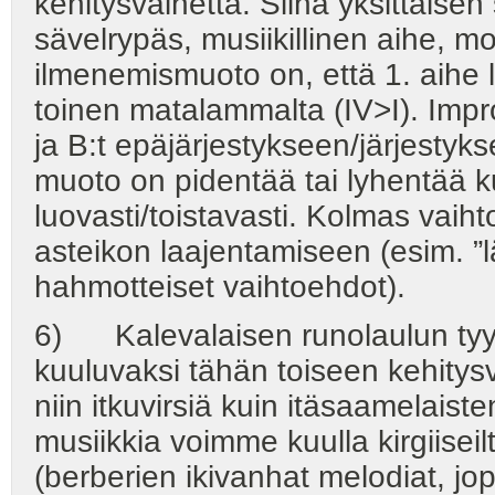
kehitysvaihetta. Siinä yksittäisen
sävelrypäs, musiikillinen aihe, m
ilmenemismuoto on, että 1. aihe 
toinen matalammalta (IV>I). Improv
ja B:t epäjärjestykseen/järjesty
muoto on pidentää tai lyhentää ku
luovasti/toistavasti. Kolmas vaih
asteikon laajentamiseen (esim. ”l
hahmotteiset vaihtoehdot).
6) Kalevalaisen runolaulun tyyp
kuuluvaksi tähän toiseen kehitysv
niin itkuvirsiä kuin itäsaamelaist
musiikkia voimme kuulla kirgiiseil
(berberien ikivanhat melodiat, jo