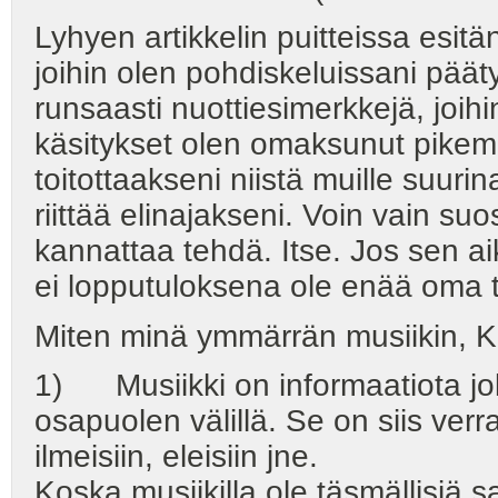
Lyhyen artikkelin puitteissa esitä
joihin olen pohdiskeluissani päät
runsaasti nuottiesimerkkejä, joihi
käsitykset olen omaksunut pikemm
toitottaakseni niistä muille suuri
riittää elinajakseni. Voin vain suos
kannattaa tehdä. Itse. Jos sen a
ei lopputuloksena ole enää oma t
Miten minä ymmärrän musiikin, Ka
1) Musiikki on informaatiota jo
osapuolen välillä. Se on siis ver
ilmeisiin, eleisiin jne.
Koska musiikilla ole täsmällisiä s