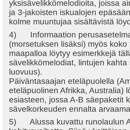
yksisävelikkömelodioita, joissa a
ja 3-jakoisten iskualojen epäsään
kolme muuntujaa sisältävistä löydö
4) Informaation perusasetelma o
(morsetuksen lisäksi) myös koko t
maapalloa löytyy esimerkkejä täll
sävelikkömelodiat, lintujen kahta
luovuus).
Päiväntasaajan eteläpuolella (A
eteläpuolinen Afrikka, Australi
esiasteen, jossa A-B säepaketit k
sävelkorkeuden ennalta arvaamatt
5) Alussa kuvattu runolaulun A