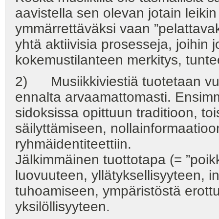
aavistella sen olevan jotain leikin 
ymmärrettäväksi vaan ”pelattavaks
yhtä aktiivisia prosesseja, joihin
kokemustilanteen merkitys, tuntee
2) Musiikkiviestiä tuotetaan vuor
ennalta arvaamattomasti. Ensimm
sidoksissa opittuun traditioon, t
säilyttämiseen, nollainformaatioon
ryhmäidentiteettiin.
Jälkimmäinen tuottotapa (= ”poik
luovuuteen, yllätyksellisyyteen, i
tuhoamiseen, ympäristöstä erottum
yksilöllisyyteen.