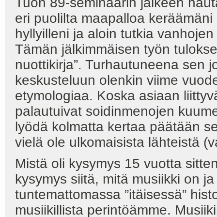
Tuon 89-seminaarin jälkeen hauta
eri puolilta maapalloa keräämäni 
hyllyilleni ja aloin tutkia vanhoje
Tämän jälkimmäisen työn tulokse
nuottikirja”. Turhautuneena sen
keskusteluun olenkin viime vuode
etymologiaa. Koska asiaan liittyv
palautuivat soidinmenojen kuume
lyödä kolmatta kertaa päätään sein
vielä ole ulkomaisista lähteistä (v
Mistä oli kysymys 15 vuotta sitten
kysymys siitä, mitä musiikki on ja 
tuntemattomassa ”itäisessä” his
musiikillista perintöämme. Musii