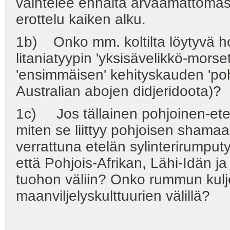
vaihtelee ennalta arvaamattomas
erottelu kaiken alku.
1b) Onko mm. koltilta löytyvä ho
litaniatyypin 'yksisävelikkö-morse
'ensimmäisen' kehityskauden 'po
Australian abojen didjeridoota)?
1c) Jos tällainen pohjoinen-ete
miten se liittyy pohjoisen sham
verrattuna etelän sylinterirumpu
että Pohjois-Afrikan, Lähi-Idän ja
tuohon väliin? Onko rummun kulje
maanviljelyskulttuurien välillä?