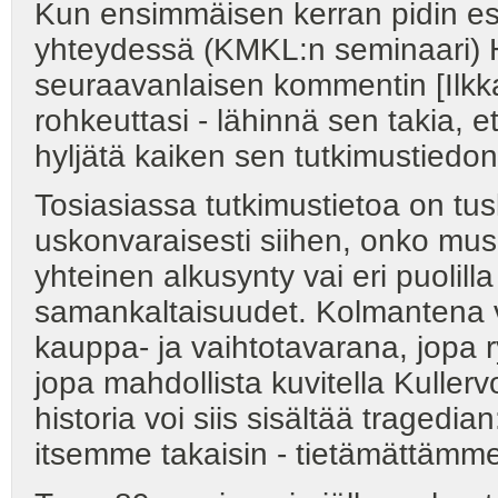
Kun ensimmäisen kerran pidin esi
yhteydessä (KMKL:n seminaari) H
seuraavanlaisen kommentin [Ilkka
rohkeuttasi - lähinnä sen takia, e
hyljätä kaiken sen tutkimustiedon
Tosiasiassa tutkimustietoa on t
uskonvaraisesti siihen, onko mus
yhteinen alkusynty vai eri puolilla
samankaltaisuudet. Kolmantena va
kauppa- ja vaihtotavarana, jopa ry
jopa mahdollista kuvitella Kullervo
historia voi siis sisältää traged
itsemme takaisin - tietämättämm