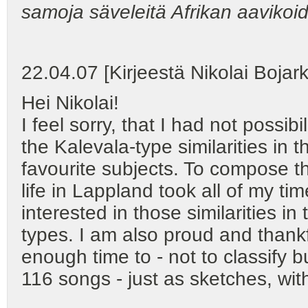
samoja säveleitä Afrikan aavikoide
22.04.07 [Kirjeestä Nikolai Bojar
Hei Nikolai!
I feel sorry, that I had not possib
the Kalevala-type similarities in 
favourite subjects. To compose 
life in Lappland took all of my ti
interested in those similarities 
types. I am also proud and thankf
enough time to - not to classify bu
116 songs - just as sketches, witho