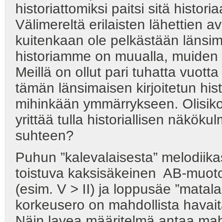
historiattomiksi paitsi sitä historia
Välimereltä erilaisten lähettien av
kuitenkaan ole pelkästään länsim
historiamme on muualla, muiden 
Meillä on ollut pari tuhatta vuott
tämän länsimaisen kirjoitetun his
mihinkään ymmärrykseen. Olisiko
yrittää tulla historiallisen näkö
suhteen?
Puhun ”kalevalaisesta” melodiikas
toistuva kaksisäkeinen AB-muoto
(esim. V > II) ja loppusäe ”matal
korkeusero on mahdollista havaita j
Näin lavea määritelmä antaa mah