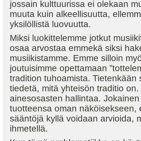
jossain kulttuurissa ei olekaan m
muuta kuin alkeellisuutta, ellem
yksilöllistä luovuutta.
Miksi luokittelemme jotkut musiiki
osaa arvostaa emmekä siksi hakea
musiikistamme. Emme silloin myö
joutuisimme opettamaan ”tottelem
tradition tuhoamista. Tietenkään s
tiedetä, mitä yhteisön traditio o
ainesosasten hallintaa. Jokainen
tuotteensa oman näköisekseen, ei 
sääntöjä kyllä voidaan arvioida, m
ihmetellä.