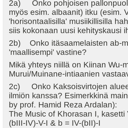
2a) Onko pohjoisen pallonpuolis
myös esim. albaanit) itku (esim. 
'horisontaalisilla' musiikillisilla ha
siis kokonaan uusi kehityskausi 
2b) Onko itäsaamelaisten ab-mu
'maallisempi' vastine?
Mikä yhteys niillä on Kiinan Wu-
Murui/Muinane-intiaanien vastaa
2c) Onko Kaksoisvirtojen alueen
ilmiön kanssa? Esimerkkinä maini
by prof. Hamid Reza Ardalan):
The Music of Khorasan I, kasetti 
(bIII-IV)-V-I & b = IV-(bII)-I