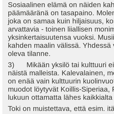
Sosiaalinen elämä on näiden kahd
päämääränä on tasapaino. Molem
joka on samaa kuin hiljaisuus, k
arvattavia - toinen liiallisen moni
yksinkertaisuutensa vuoksi. Musiik
kahden maalin välissä. Yhdessä v
oleva tilanne.
3) Mikään yksilö tai kulttuuri ei 
näistä malleista. Kalevalainen, me
on enää vain kulttuurin kuolinvu
muodot löytyvät Koillis-Siperiaa
lukuun ottamatta lähes kaikkialta
Toki on muistettava, että esim. it