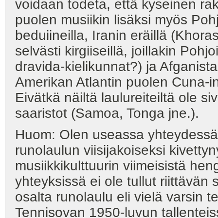
voidaan todeta, että kyseinen rak
puolen musiikin lisäksi myös Pohjo
beduiineilla, Iranin eräillä (Khoras
selvästi kirgiiseillä, joillakin Po
dravida-kielikunnat?) ja Afganistan
Amerikan Atlantin puolen Cuna-i
Eivätkä näiltä laulureiteiltä ole
saaristot (Samoa, Tonga jne.).
Huom: Olen useassa yhteydessä t
runolaulun viisijakoiseksi kivett
musiikkikulttuurin viimeisistä h
yhteyksissä ei ole tullut riittävän s
osalta runolaulu eli vielä varsin 
Tennisovan 1950-luvun tallenteiss