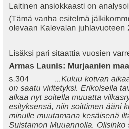
Laitinen ansiokkaasti on analysoi
(Tämä vanha esitelmä jälkikomm
olevaan Kalevalan juhlavuoteen 
Lisäksi pari sitaattia vuosien varre
Armas Launis: Murjaanien ma
s.304
...Kuluu kotvan aika
on saatu viritetyksi. Erikoisella t
alkaa nyt soitella muuatta vilkas
esityksensä, niin soittimen ääni k
minulle muutamana kesäisenä ilta
Suistamon Muuannolla. Olisinko s