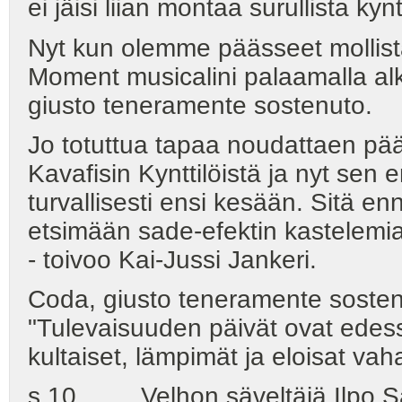
ei jäisi liian montaa surullista kynt
Nyt kun olemme päässeet mollist
Moment musicalini palaamalla al
giusto teneramente sostenuto.
Jo totuttua tapaa noudattaen p
Kavafisin Kynttilöistä ja nyt se
turvallisesti ensi kesään. Sitä en
etsimään sade-efektin kastelemia 
- toivoo Kai-Jussi Jankeri.
Coda, giusto teneramente sostenu
"Tulevaisuuden päivät ovat edessä
kultaiset, lämpimät ja eloisat vaha
s.10 Velhon säveltäjä Ilpo Sa