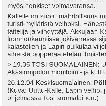
myös henkiset voimavaransa.
Kallelle on suotu mahdollisuus mu
turisti-mylläristä velhoksi. Häne
taitelija ja viihdyttäjä. Akkujaan 
luonnonkauniissa jokivarressa s
kalastellen ja Lapin puikulaa vilje
aiheista oopperaa etelän ihmisten
> 19.05 TOSI SUOMALAINEN: 
Äkäslompolon monitoimi- ja kultt
20.12.94 Keskisuomalainen:
Pöll
(Kuva: Uuttu-Kalle, Lapin velho, 
ohjelmassa Tosi suomalainen.)