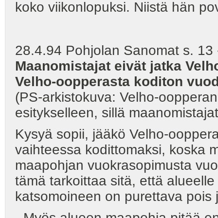
koko viikonlopuksi. Niistä hän po
28.4.94 Pohjolan Sanomat s. 13 -
Maanomistajat eivät jatka Vel
Velho-oopperasta koditon vuod
(PS-arkistokuva: Velho-oopperan e
esitykselleen, sillä maanomistaja
Kysyä sopii, jääkö Velho-ooppe
vaihteessa kodittomaksi, koska m
maapohjan vuokrasopimusta vuod
tämä tarkoittaa sitä, että aluee
katsomoineen on purettava pois j
- Myös alueen maapohja pitää ent