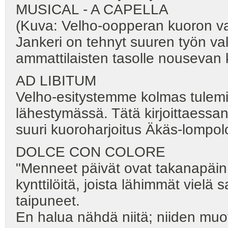
MUSICAL - A CAPELLA
(Kuva: Velho-oopperan kuoron val
Jankeri on tehnyt suuren työn v
ammattilaisten tasolle nousevan 
AD LIBITUM
Velho-esitystemme kolmas tulemi
lähestymässä. Tätä kirjoittaess
suuri kuoroharjoitus Äkäs-lompol
DOLCE CON COLORE
"Menneet päivät ovat takanapäin
kynttilöitä, joista lähimmät vielä 
taipuneet.
En halua nähdä niitä; niiden muo