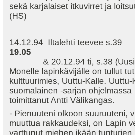
sekä karjalaiset itkuvirret ja loi
(HS)
14.12.94 Iltalehti teevee s.
19.05
& 20.12.94 ti, s.38 (Uus
Monelle lapinkävijälle on tullut t
kulttuurimies, Uuttu-Kalle. Uutt
suomalainen -sarjan ohjelmassa U
toimittanut Antti Välikangas.
- Pienuuteni olkoon suuruuteni, v
muuttua rakkaudeksi, on Lapin v
varttunut miehen ikään tunturie