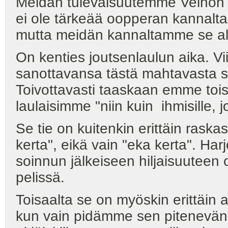
Meidän tulevaisuutemme Velhon o
ei ole tärkeää oopperan kannalta, 
mutta meidän kannaltamme se alka
On kenties joutsenlaulun aika. 
sanottavansa tästä mahtavasta s
Toivottavasti taaskaan emme tois
laulaisimme "niin kuin ihmisille, 
Se tie on kuitenkin erittäin raska
kerta", eikä vain "eka kerta". Har
soinnun jälkeiseen hiljaisuuteen o
pelissä.
Toisaalta se on myöskin erittäin a
kun vain pidämme sen pitenevän k