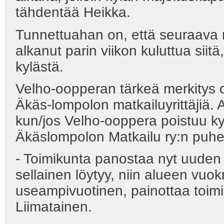
tähdentää Heikka.
Tunnettuahan on, että seuraava m
alkanut parin viikon kuluttua sii
kylästä.
Velho-oopperan tärkeä merkitys on
Äkäs-lompolon matkailuyrittäjiä. 
kun/jos Velho-ooppera poistuu ky
Äkäslompolon Matkailu ry:n puhe
- Toimikunta panostaa nyt uuden 
sellainen löytyy, niin alueen vuo
useampivuotinen, painottaa toim
Liimatainen.