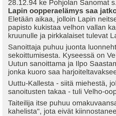
28.12.94 ke Pohjolan Sanomat s.1
Lapin oopperaelämys saa jatkoa
Eletään aikaa, jolloin Lapin neits
papisto kukistaa velhon vallan k
kruunulle ja pirkkalaiset tulevat L
Sanoittaja puhuu juonta luonneh
sekoittumisesta. Kyseessä on Velh
Uutun sanoittama ja Ilpo Saast
jonka kuoro saa harjoiteltavakse
Uuttu-Kallesta - siitä miehestä, 
sanoitusten takaa - tuli Velho-oop
Taiteilija itse puhuu omakuvaans
kahelista", jota eivät kiinnostane