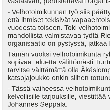
vastaavan, perustettavan organis
- Velhotoimikunnan työ siis päätty
että ihmiset tekisivät vapaaehtois
vuodesta toiseen. Toki velhotoim
mahdollista valmistavaa työtä Ri
organisaatio on pystyssä, jatkaa
Tämän vuoksi velhotoimikunta ry
sopivaa aluetta välittömästi Tun
tarvitse välttämättä olla Äkäslo
katsojajoukko onkin siihen tottun
- Tässä vaiheessa velhotoimikunta
kelvollisille tarjouksille, viesti
Johannes Seppälä.