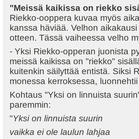
"Meissä kaikissa on riekko si
Riekko-ooppera kuvaa myös aikaa,
kanssa häviää. Velhon aikakausi
otteen. Tässä vaiheessa velho my
- Yksi Riekko-opperan juonista p
meissä kaikissa on "riekko" sis
kuitenkin säilyttää entistä. Siks
monessa kerroksessa, luonnehtii 
Kohtaus "Yksi on linnuista suuri
paremmin:
"
Yksi on linnuista suurin
vaikka ei ole laulun lahjaa