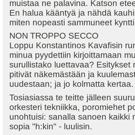
muistaa ne palavina. Katson eteenp
En halua kääntyä ja nähdä kauhis
miten nopeasti sammuneet kynttilä
NON TROPPO SECCO
Loppu Konstantinos Kavafisin runo
minua pyydettiin kirjoittamaan mu
surullistako luettavaa? Esitykset 
pitivät näkemästään ja kuulemast
uudestaan; ja jo kolmatta kertaa. Ei
Tosiasiassa te teitte jälleen suuru
orkesteri tekniikka, poromiehet po
unohtuisi: sanalla sanoen kaikki 
sopia "h:kin" - luulisin.