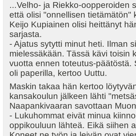
...Velho- ja Riekko-oopperoiden s
että olisi "onnellisen tietämätön"
Keijo Kupiainen olisi heittänyt h
sarjasta.
- Ajatus sytytti minut heti. Ilman s
mielessäkään. Tässä kävi toisin k
vuotta ennen toteutus-päätöstä. S
oli paperilla, kertoo Uuttu.
Maskin takaa hän kertoo löytyvän
kansakoulun jälkeen lähti "metsä
Naapankivaaran savottaan Muoni
- Lukuhommat eivät minua kiinnos
oppikouluun lähteä. Eikä siihen 
Koneet ne työn ja leivän ovat vie