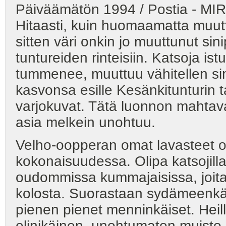
Päiväämätön 1994 / Postia - M
Hitaasti, kuin huomaamatta muutt
sitten väri onkin jo muuttunut sin
tuntureiden rinteisiin. Katsoja ist
tummenee, muuttuu vähitellen sin
kasvonsa esille Kesänkitunturin t
varjokuvat. Tätä luonnon mahtavaa
asia melkein unohtuu.
Velho-oopperan omat lavasteet o
kokonaisuudessa. Olipa katsojilla
oudommissa kummajaisissa, joita p
kolosta. Suorastaan sydämeenkäyvi
pienen pienet menninkäiset. Hei
elinikäinen, unohtumaton muisto.