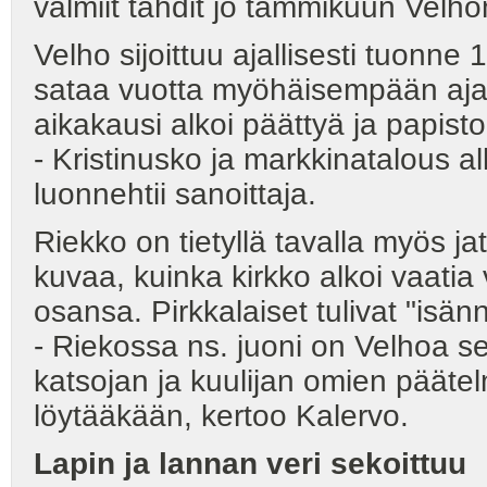
valmiit tahdit jo tammikuun Velhon
Velho sijoittuu ajallisesti tuonne
sataa vuotta myöhäisempään ajank
aikakausi alkoi päättyä ja papisto
- Kristinusko ja markkinatalous a
luonnehtii sanoittaja.
Riekko on tietyllä tavalla myös ja
kuvaa, kuinka kirkko alkoi vaatia 
osansa. Pirkkalaiset tulivat "isä
- Riekossa ns. juoni on Velhoa sel
katsojan ja kuulijan omien päätelm
löytääkään, kertoo Kalervo.
Lapin ja lannan veri sekoittuu