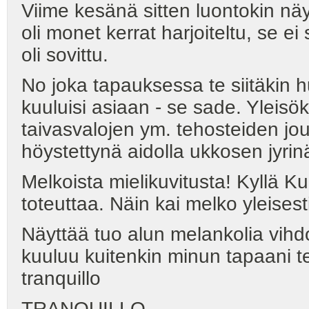
Viime kesänä sitten luontokin nä
oli monet kerrat harjoiteltu, se ei
oli sovittu.
No joka tapauksessa te siitäkin hu
kuuluisi asiaan - se sade. Yleisöki
taivasvalojen ym. tehosteiden jou
höystettynä aidolla ukkosen jyrinä
Melkoista mielikuvitusta! Kyllä Ku
toteuttaa. Näin kai melko yleisesti
Näyttää tuo alun melankolia vihdo
kuuluu kuitenkin minun tapaani t
tranquillo
TRANQUILLO