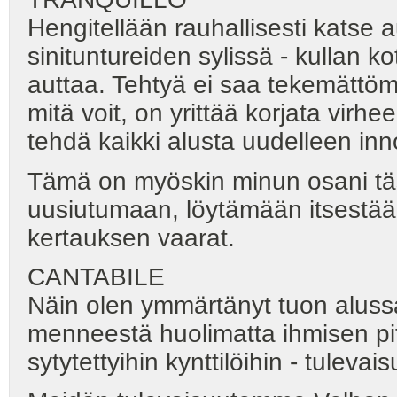
Hengitellään rauhallisesti katse 
sinituntureiden sylissä - kullan 
auttaa. Tehtyä ei saa tekemättömä
mitä voit, on yrittää korjata virh
tehdä kaikki alusta uudelleen in
Tämä on myöskin minun osani täs
uusiutumaan, löytämään itsestään
kertauksen vaarat.
CANTABILE
Näin olen ymmärtänyt tuon alussa
menneestä huolimatta ihmisen pitä
sytytettyihin kynttilöihin - tulevai