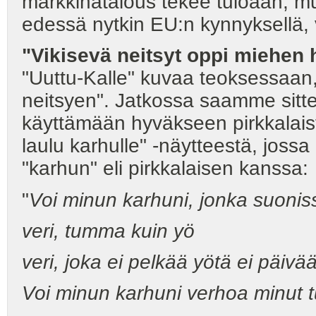
markkinatalous tekee tuloaan,
edessä nytkin EU:n kynnyksellä, v
"Vikisevä neitsyt oppi miehen
"Uuttu-Kalle" kuvaa teoksessaan, 
neitsyen". Jatkossa saamme sitte
käyttämään hyväkseen pirkkalaist
laulu karhulle" -näytteestä, joss
"karhun" eli pirkkalaisen kanssa:
"
Voi minun karhuni, jonka suoniss
veri, tumma kuin yö
veri, joka ei pelkää yötä ei päivä
Voi minun karhuni verhoa minut tu