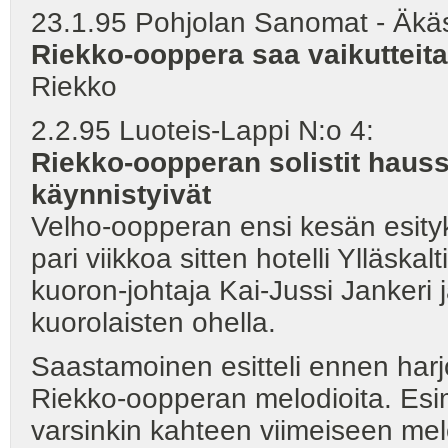
23.1.95 Pohjolan Sanomat - Äkäs
Riekko-ooppera saa vaikutteita
Riekko
2.2.95 Luoteis-Lappi N:o 4:
Riekko-oopperan solistit hauss
käynnistyivät
Velho-oopperan ensi kesän esityks
pari viikkoa sitten hotelli Ylläsk
kuoron-johtaja Kai-Jussi Jankeri 
kuorolaisten ohella.
Saastamoinen esitteli ennen harj
Riekko-oopperan melodioita. Esim
varsinkin kahteen viimeiseen mel