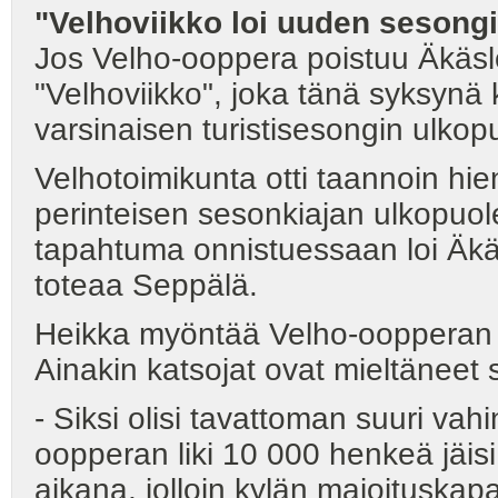
"Velhoviikko loi uuden sesong
Jos Velho-ooppera poistuu Äkäsl
"Velhoviikko", joka tänä syksynä 
varsinaisen turistisesongin ulkop
Velhotoimikunta otti taannoin hie
perinteisen sesonkiajan ulkopuolel
tapahtuma onnistuessaan loi Äk
toteaa Seppälä.
Heikka myöntää Velho-oopperan t
Ainakin katsojat ovat mieltänee
- Siksi olisi tavattoman suuri vahi
oopperan liki 10 000 henkeä jäisi 
aikana, jolloin kylän majoituskapas