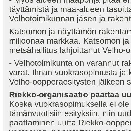
täyttämistä ja maa-alueen tasoit
Velhotoimikunnan jäsen ja raken
Katsomon ja näyttämön rakentam
miljoonaa markkaa. Katsomon ja
metsähallitus lahjoittanut Velho-
- Velhotoimikunta on varannut ra
varat. Ilman vuokrasopimusta jat
Velho-oopperaesitysten jälkeen s
Riekko-organisaatio päättää u
Koska vuokrasopimuksella ei ole
tämänvuotisiin esityksiin, niin u
päättäminen uutta Riekko-ooppera