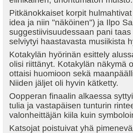
Pitkänokkaiset korpit hulmahtiva
idea ja niin "näköinen") ja Ilpo 
suggestiivisuudessaan pani taas l
selviytyi haastavasta musiikista hy
Kotakylän hyörinän esittely aluss
olisi riittänyt. Kotakylän näkymä 
ottaisi huomioon sekä maanpäälli
Niiden jäljet oli hyvin kätketty.
Oopperan finaalin alkaessa syttyi 
tulia ja vastapäisen tunturin rint
valonheittäjän kiila kuin symbol
Katsojat poistuivat yhä pimeneväs