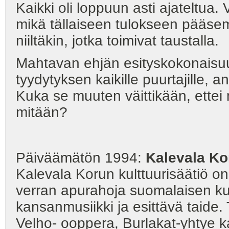
Kaikki oli loppuun asti ajateltua. V
mikä tällaiseen tulokseen pääsemi
niiltäkin, jotka toimivat taustalla.
Mahtavan ehjän esityskokonais
tyydytyksen kaikille puurtajille, 
Kuka se muuten väittikään, ette
mitään?
Päiväämätön 1994:
Kalevala Ko
Kalevala Korun kulttuurisäätiö 
verran apurahoja suomalaisen kult
kansanmusiikki ja esittävä taide
Velho- ooppera, Burlakat-yhtye 