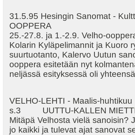
31.5.95 Hesingin Sanomat - K
OOPPERA
25.-27.8. ja 1.-2.9. Velho-ooppe
Kolarin Kyläpelimannit ja Kuoro 
suurtuotanto, Kalervo Uutun san
ooppera esitetään nyt kolmanten
neljässä esityksessä oli yhteens
VELHO-LEHTI - Maalis-huhtikuu
s.3 UUTTU-KALLEN MIETTE
Mitäpä Velhosta vielä sanoisin? Jo
jo kaikki ja tulevat ajat sanovat se