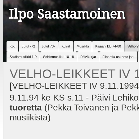
Ilpo Saastamoinen
Koti
Jutut -72
Jutut 73-
Kuvat
Musiikki
Kajaani BB 74-80
Velho 9
Soidinmusiikki 1-9
Soidinmusiikki 10-18
Päiväkirjat
Filosofia-uskonto jne.
VELHO-LEIKKEET IV 1
[VELHO-LEIKKEET IV 9.11.1994 
9.11.94 ke KS s.11 - Päivi Lehik
tuoretta
(Pekka Toivanen ja Pekk
musiikista)