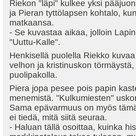
Riekon "läpi" kulkee yksi pääjuon
ja Pieran tyttölapsen kohtalo, ku
matkaansa.
- Se kuvastaa aikaa, jolloin Lapin
"Uuttu-Kalle".
Henkisellä puolella Riekko kuvaa
velhon ja kristinuskon törmäystä,
puolipakolla.
Piera jopa pesee pois papin kas
menemistä. "Kulkumiesten" uskon
Sama epävarmuus on myös tämän
ei tiedä, mitä siitä seuraa.
- Haluan tällä osoittaa, kuinka hi