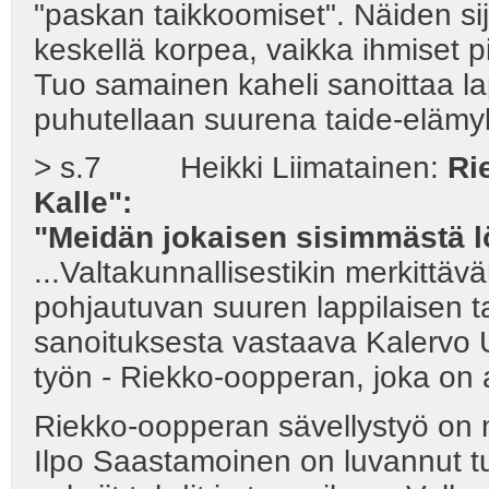
"paskan taikkoomiset". Näiden si
keskellä korpea, vaikka ihmiset p
Tuo samainen kaheli sanoittaa lapp
puhutellaan suurena taide-elämy
> s.7 Heikki Liimatainen:
Ri
Kalle":
"Meidän jokaisen sisimmästä l
...Valtakunnallisestikin merkittäv
pohjautuvan suuren lappilaisen 
sanoituksesta vastaava Kalervo U
työn - Riekko-oopperan, joka on aj
Riekko-oopperan sävellystyö on 
Ilpo Saastamoinen on luvannut tu