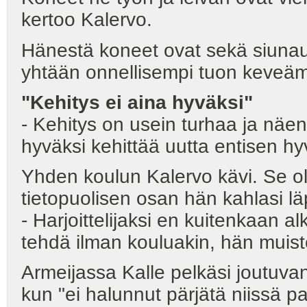
kertoo Kalervo.
Hänestä koneet ovat sekä siunaus
yhtään onnellisempi tuon keveä
"Kehitys ei aina hyväksi"
- Kehitys on usein turhaa ja näen
hyväksi kehittää uutta entisen hyv
Yhden koulun Kalervo kävi. Se oli
tietopuolisen osan hän kahlasi l
- Harjoittelijaksi en kuitenkaan
tehdä ilman kouluakin, hän muist
Armeijassa Kalle pelkäsi joutuvan
kun "ei halunnut pärjätä niissä pa