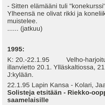
- Sitten elämääni tuli "konekurssi
Ylheensä ne olivat rikki ja koneliik
muistelee.
...... (jatkuu)
1995:
K: 20.-22.1.95 Velho-harjoitu
illanvietto 20.1. Ylläskaltiossa, 2
J:kylään.
22.1.95 Lapin Kansa - Kolari, Jaa
Solisteja etsitään - Riekko-oo
saamelaisille