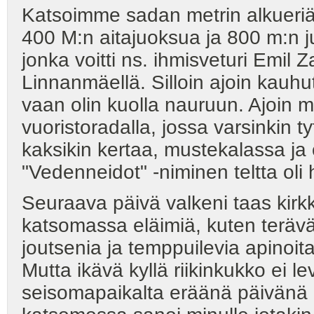
Katsoimme sadan metrin alkueriä
400 M:n aitajuoksua ja 800 m:n 
jonka voitti ns. ihmisveturi Emil
Linnanmäellä. Silloin ajoin kauhu
vaan olin kuolla nauruun. Ajoin
vuoristoradalla, jossa varsinkin ty
kaksikin kertaa, mustekalassa ja 
"Vedenneidot" -niminen teltta oli
Seuraava päivä valkeni taas ki
katsomassa eläimiä, kuten teräväh
joutsenia ja temppuilevia apinoita
Mutta ikävä kyllä riikinkukko ei le
seisomapaikalta eräänä päivänä k