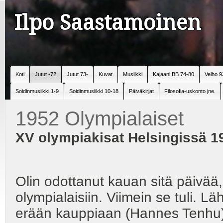
Ilpo Saastamoinen
Koti
Jutut -72
Jutut 73-
Kuvat
Musiikki
Kajaani BB 74-80
Velho 9
Soidinmusiikki 1-9
Soidinmusiikki 10-18
Päiväkirjat
Filosofia-uskonto jne.
1952 Olympialaiset
XV olympiakisat Helsingissä 19.
Olin odottanut kauan sitä päivää,
olympialaisiin. Viimein se tuli. L
erään kauppiaan (Hannes Tenhu)