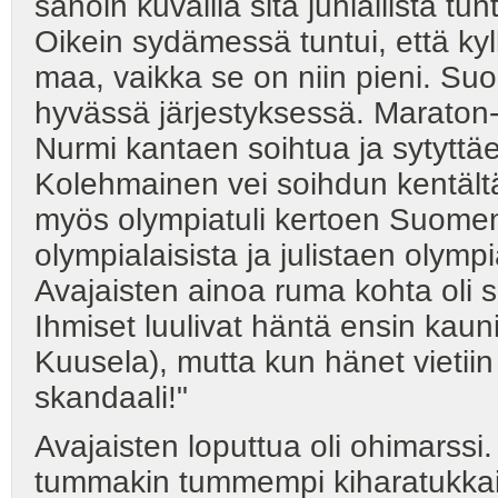
sanoin kuvailla sitä juhlallista t
Oikein sydämessä tuntui, että k
maa, vaikka se on niin pieni. Su
hyvässä järjestyksessä. Maraton
Nurmi kantaen soihtua ja sytyttä
Kolehmainen vei soihdun kentältä s
myös olympiatuli kertoen Suomen
olympialaisista ja julistaen olymp
Avajaisten ainoa ruma kohta oli 
Ihmiset luulivat häntä ensin kaun
Kuusela), mutta kun hänet vietii
skandaali!"
Avajaisten loputtua oli ohimarssi. K
tummakin tummempi kiharatukkain