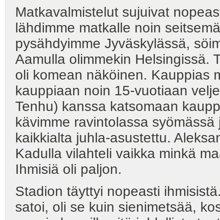
Matkavalmistelut sujuivat nopeasti.
lähdimme matkalle noin seitsemä
pysähdyimme Jyväskylässä, söim
Aamulla olimmekin Helsingissä. 
oli komean näköinen. Kauppias 
kauppiaan noin 15-vuotiaan velj
Tenhu) kanssa katsomaan kauppoj
kävimme ravintolassa syömässä j
kaikkialta juhla-asustettu. Aleksa
Kadulla vilahteli vaikka minkä maal
Ihmisiä oli paljon.
Stadion täyttyi nopeasti ihmisistä.
satoi, oli se kuin sienimetsää, kos