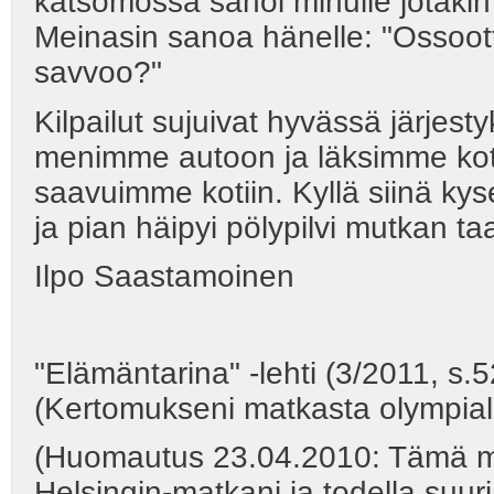
katsomossa sanoi minulle jotakin 
Meinasin sanoa hänelle: "Ossoo
savvoo?"
Kilpailut sujuivat hyvässä järjest
menimme autoon ja läksimme koti
saavuimme kotiin. Kyllä siinä kysel
ja pian häipyi pölypilvi mutkan ta
Ilpo Saastamoinen
"Elämäntarina" -lehti (3/2011, s.
(Kertomukseni matkasta olympiala
(Huomautus 23.04.2010: Tämä ma
Helsingin-matkani ja todella suuri