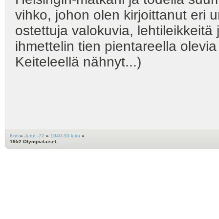
vihko, johon olen kirjoittanut eri
ostettuja valokuvia, lehtileikkeit
ihmettelin tien pientareella olevia
Keiteleellä nähnyt...)
Koti
»
Jutut -72
»
1940-50-luku
»
1952 Olympialaiset