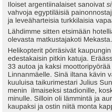
Iloiset argentiinalaiset sanoivat
si
vahvoja egyptiläisiä painonnostaji
ja leveäharteisia turkkilaisia vapa
Lähdimme sitten etsimään hotelli
olevasta matkustajakoti Mekasta
Helikopterit pörräsivät kaupungin 
edestakaisin pitkin katuja. Er
33 autoa ja kaksi moottoripyörää
Linnanmäelle. Sinä iltana kävin vai
kuuluisa taikurimestari Julius 
menin ilmaiseksi stadionille, kos
minulle. Silloin oli lämmintä ja au
kaupaksi ja ostin niitä monta kap