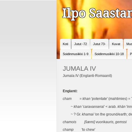
Ilpo Saast
Koti
Jutut -72
Jutut 73-
Kuvat
Mus
Soidinmusiikki 1-9
Soidinmusiikki 10-18
P
JUMALA IV
Jumala IV (Englanti-Romaanit)
Englanti:
cham = khan
'potentate' (mahtimies) =
~
khan
'caravanserai' < arab.
khān
'inn
~ ? Gr.
khamai
'on the ground/earth; d
chamois
[
šæmi
] vuorikauris, gemssi
champ
'to chew'