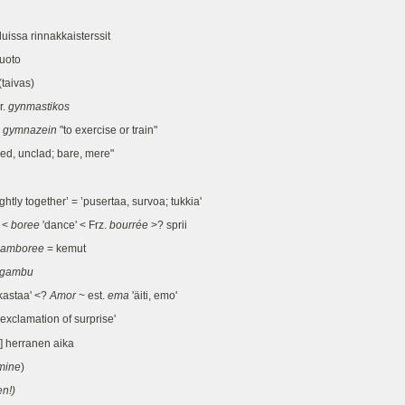
sa rinnakkaisterssit
uoto
(taivas)
r.
gynmastikos
<
gymnazein
"to exercise or train"
ed, unclad; bare, mere"
tly together’ = ’pusertaa, survoa; tukkia'
 <
boree
'dance' < Frz.
bourrée
>? sprii
jamboree
= kemut
gambu
akastaa' <?
Amor
~ est.
ema
'äiti, emo'
xclamation of surprise'
] herranen aika
mine
)
n!)