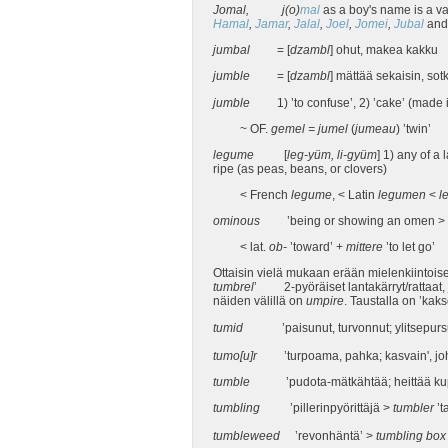
Jomal, j(o)
mal
as a boy's name is a va
Hamal
,
Jamar
,
Jalal
,
Joel
,
Jomei
,
Jubal
an
jumbal
= [
dzambl
] ohut, makea kakku
jumble
= [
dzambl
] mättää sekaisin, so
jumble
1) ’to confuse’, 2) ’cake’ (made i
~ OF.
gemel = jumel
(
jumeau
) ’twin’
legume
[
leg-yüm, li-gyüm
] 1) any of a
ripe (as peas, beans, or clovers)
< French
legume
, < Latin
legumen
<
l
ominous
’being or showing an omen >
< lat.
ob-
’toward’ +
mittere
’to let go’
Ottaisin vielä mukaan erään mielenkiintois
tumbrel
’ 2-pyöräiset lantakärryt/rattaat, j
näiden välillä on
umpire
. Taustalla on ’kak
tumid
’paisunut, turvonnut; ylitsepurs
tumo[u]r
’turpoama, pahka; kasvain', joho
tumble
’pudota-mätkähtää; heittää kupe
tumbling
’pillerinpyörittäjä >
tumbler
’t
tumbleweed
’revonhäntä’ >
tumbling box