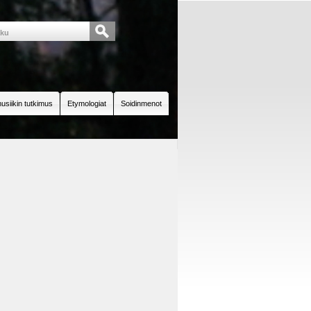
usiikin tutkimus
Etymologiat
Soidinmenot