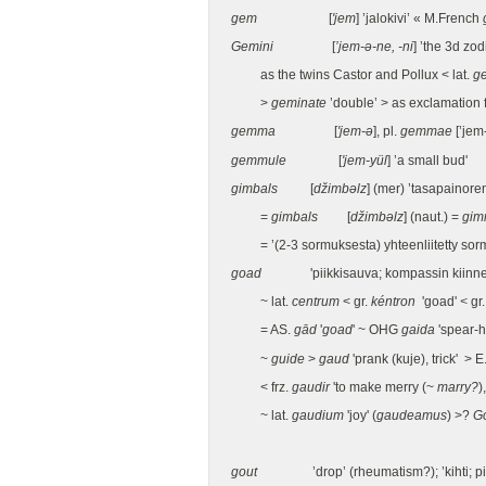
gem
[
'jem
] ’jalokivi’ « M.French
Gemini
[
’jem-ə-ne, -ni
] ’the 3d zod
as the twins Castor and Pollux < lat.
g
>
geminate
’double’ > as exclamation 
gemma
[
'jem-ə
], pl.
gemmae
[’jem-
gemmule
[
'jem-yül
] ’a small bud'
gimbals
[
džimbəlz
] (mer) ’tasapainore
=
gimbals
[
džimbəlz
] (naut.) =
gim
= ’(2-3 sormuksesta) yhteenliitetty sor
goad
'piikkisauva; kompassin kiinnepist
~ lat.
centrum
< gr.
kéntron
'goad'
<
gr
= AS.
gād
'
goad
' ~ OHG
gaida
'spear-h
~
guide
>
gaud
'prank (kuje), trick' > E
< frz.
gaudir
'to make merry (~
marry?
)
~ lat.
gaudium
'joy' (
gaudeamus
) >?
G
gout
’drop’ (rheumatism?); ’kihti; pisa