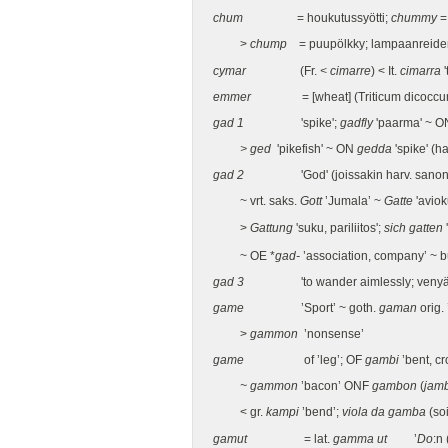
chum
= houkutussyötti;
chummy
=
>
chump
= puupölkky; lampaanreiden
cymar
(Fr.
< cimarre
) < It.
cimarra
'
emmer
= [wheat] (Triticum dicoccum) 
gad 1
'spike';
gadfly
'paarma' ~ 
> ged
'pikefish' ~ ON
gedda
'spike' (h
gad 2
'God' (joissakin harv. sanon
~ vrt. saks.
Gott
’Jumala’ ~
Gatte
'avio
>
Gattung
'suku, pariliitos';
sich gatten
'
~ OE *
gad-
’association, company’ ~ b
gad 3
'to wander aimlessly; venyä pit
game
’Sport’ ~ goth.
gaman
orig.
>
gammon
’nonsense’
game
of ’leg’; OF
gambi
’bent, c
~ gammon
’bacon’ ONF
gambon
(
jam
< gr.
kampi
’bend’;
viola da gamba
(soi
gamut
= lat.
gamma ut
’
Do
:n