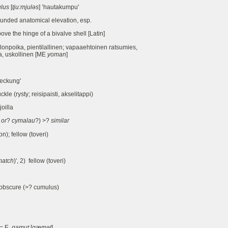
lus
[
tju:mjuləs
] ’hautakumpu'
unded anatomical elevation, esp.
e the hinge of a bivalve shell [Latin]
poika, pientilallinen; vapaaehtoinen ratsumies,
uskollinen [ME
yoman
]
eckung'
e (rysty; reisipaisti, akselitappi)
oilla
 or
?
cymalau
?) >?
similar
n); fellow (toveri)
match
)', 2) fellow (toveri)
 obscure (>? cumulus)
 = E.
gamut
[
gæmət
]