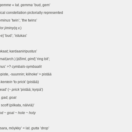
gemme
« lat.
gemma
’bud, gem’
ical constellation pictorially represented
eminus
’twin’; ’the twins’
for
jiminy
(q.v.)
e] ’bud’; ’istukas’
nkaat; kardaaniripustus’
mal
(arch.) [
džiml, giml
] ’ring bit’;
mus’ >?
cymbals-symbaalit
e, -suunnin; kiihoke' > pistää
.
kentein
'to prick' (pistää)
ead' (~
prick
'pistää; kyrpä')
.
gad, goat
, scoff (pilkata, nälviä)'
od
~
goal
~
hole ~ holy
ra, möykky’ < lat.
gutta
’drop’