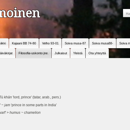
amoinen
iikki
Kajaani BB 74-80
Velho 93-01
Soiva musa-87
Soiva musa88-
Soiva m
äiväkirjat
Filosofia-uskonto jne.
Julkaisut
Yleistä
Ota yhteyttä
 Tü
khān
'lord, prince' (tatar, arab., pers.)
' ~
jam
'prince in some parts in India'
warf' >
humus ~ chamelion