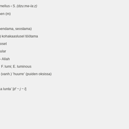
ellus ‹ S.
(dzu:mə-la:z)
nen (m)
hendama, seostama)
ohakaaslusel töötama
soset
ular
 Allah
? F. lumi; E. luminous
; (vanh.) ’huurre’ (puiden oksissa)
a lunta’ [
d' ~ j ~ l
]