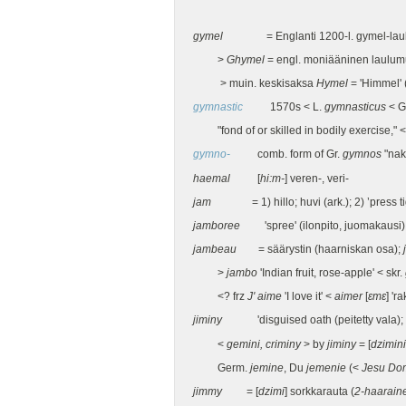
gymel
= Englanti 1200-l. gymel-lauluis
>
Ghymel
= engl. moniääninen laulum
> muin. keskisaksa
Hymel
= 'Himmel' 
gymnastic
1570s < L.
gymnasticus
< G
"fond of or skilled in bodily exercise," 
gymno-
comb. form of Gr.
gymnos
"nak
haemal
[
hi:m-
] veren-, veri-
jam
= 1) hillo; huvi (ark.); 2) ’press tigh
jamboree
'spree' (ilonpito, juomakausi)
jambeau
= säärystin (haarniskan osa);
>
jambo
'Indian fruit, rose-apple' < skr.
<? frz
J' aime
'I love it' <
aimer
[
εmε
] 'r
jiminy
'disguised oath (peitetty vala); e
<
gemini, criminy
> by
jiminy
= [
dzimini
Germ.
jemine
, Du
jemenie
(<
Jesu Do
jimmy
= [
dzimi
] sorkkarauta (
2-haaraine