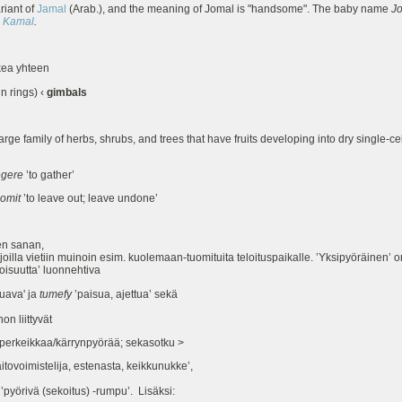
riant of
Jamal
(Arab.), and the meaning of Jomal is "handsome". The baby name
J
d
Kamal
.
tkea yhteen
n rings) ‹
gimbals
 large family of herbs, shrubs, and trees that have fruits developing into dry single-c
egere
’to gather’
omit
’to leave out; leave undone’
en sanan,
oilla vietiin muinoin esim. kuolemaan-tuomituita teloituspaikalle. ’Yksipyöräinen’ o
soisuutta’ luonnehtiva
uava' ja
tumefy
’paisua, ajettua’ sekä
n liittyvät
rkeikkaa/kärrynpyörää; sekasotku >
aitovoimistelija, estenasta, keikkunukke’,
’pyörivä (sekoitus) -rumpu’. Lisäksi: