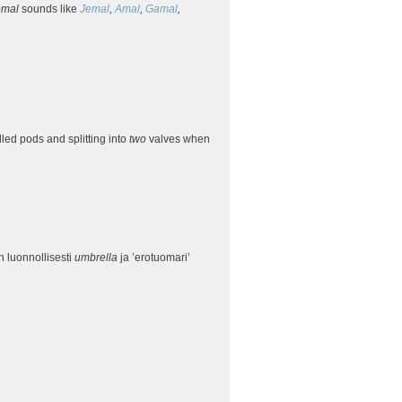
omal
sounds like
Jemal
,
Amal
,
Gamal
,
elled pods and splitting into
two
valves when
n luonnollisesti
umbrella
ja ’erotuomari’