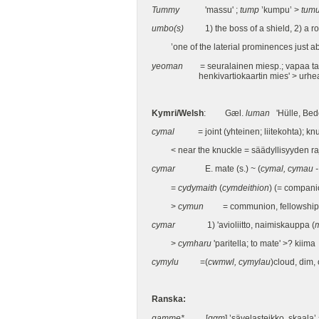
Tummy
'massu' ;
tump
’kumpu’ >
tumu
umbo(s)
1) the boss of a shield, 2) a ro
’one of the laterial prominences just abov
yeoman
= seuralainen miesp.; vapaa talon
henkivartiokaartin mies' > urhea, 
Kymri/Welsh
: Gæl.
luman
'Hülle, Bed
cymal
= joint (yhteinen; liitekohta); knuckl
< near the knuckle = säädyllisyyden raj
cymar
E. mate (s.) ~ (
cymal, cymau -
=
cydymaith
(
cymdeithion
) (= companio
>
cymun
= communion, fellowship
cymar
1) 'avioliitto, naimiskauppa (
>
cymharu
'paritella; to mate' >? kiima
cymylu
=(
cwmwl,
cymylau
)cloud, dim,
Ranska:
gamme*
[
gαm
] ’sävelasteikko, skaala’