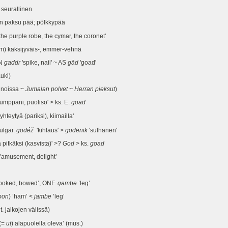
 seurallinen
 paksu pää; pölkkypää
the purple robe, the cymar, the coronet'
kaksijyväis-, emmer-vehnä
ON
gaddr
'spike, nail' ~ AS
gād
'goad'
auki)
noissa ~
Jumalan polvet ~ Herran pieksut
)
kumppani, puoliso' > ks. E.
goad
yhteytyä (pariksi), kiimailla'
ulgar.
godéž
'kihlaus' >
godenik
'sulhanen'
käksi (kasvista)' >?
God
> ks.
goad
 ’amusement, delight’
rooked, bowed’; ONF.
gambe
’leg’
bon
) ’ham’ <
jambe
’leg’
t. jalkojen välissä)
 (=
ut
) alapuolella oleva’ (mus.)