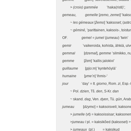
>
(croix) gammée
’haka(risti)’;
gemeau, gemelle
[
zemo
,
zemel]
’kaksoi
~
les gémeaux
[
žemo
] ’kaksoset; (ast
~ géminé,
’parittainen, kaksois-, toistu
OF.
gemel = jumel
(
jumeau
) ’twin’
gemir
’vaikeroida, kohista, ähkiä, ulvoa
gemmal
[
dzemal
]
, gemme
’silmikko, n
gemme
[
žεm
] ’kallis jalokivi’
guillaume
[
gijo:m
] ’kyntehöylä’
humaine
[
yme’n
] 'ihmis-'
jour
’day’ = It.
giorno
, Rom.
zi
, Esp.
~ Pol.
dzien
, Tš.
den
, S-Kr.
dan
~ skand.
dag
, Ven.
dyen
, Tü.
gün
, Ara
jumeau
[
dzymo
] = kaksoisveli; kakson
>
jumelle
(vt) = kaksoissisar; kaksonen 
>
jumeau
/ pl. = kaksikõed (kaksoset) 
>
jumeaux
(pl.) = kaksikud