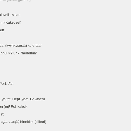
sveli. -sisar;
ron.) Kaksoset’
nut’
; (kyyhkysestä) kujertaa’
uppu’ >? unk. ’hedelmä’
-Port.
dia
,
b.
youm
, Hepr.
yom
, Gr.
ime'ra
en (m)! Est. kaksik
(f)
> ø
jumelle(s)
binokkel (kiikari)