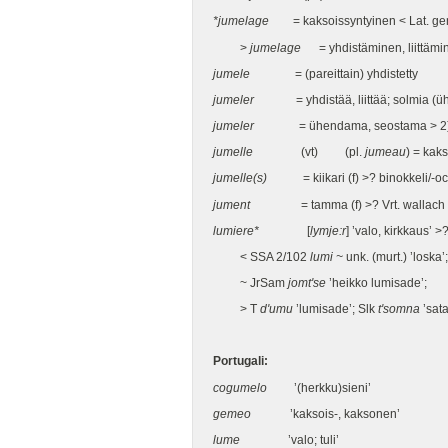
*jumelage
= kaksoissyntyinen < Lat. gem
>
jumelage
= yhdistäminen, liittämi
jumele
= (pareittain) yhdistetty
jumeler
= yhdistää, liittää; solmia (ü
jumeler
= ühendama, seostama > 2) k
jumelle
(vt) (pl.
jumeau
) = kak
jumelle(s)
= kiikari (f) >? binokkeli/-oc
jument
= tamma (f) >? Vrt. wallach -
lumiere*
[
lymje:r
] ’valo, kirkkaus’ >
< SSA 2/102
lumi ~
unk. (murt.) ’loska’
~ JrSam
jomt'se
’heikko lumisade’;
> T
d'umu
’lumisade’; Slk
t'somna
’sata
Portugali:
cogumelo
’(herkku)sieni’
gemeo
’kaksois-, kaksonen’
lume
’valo; tuli’