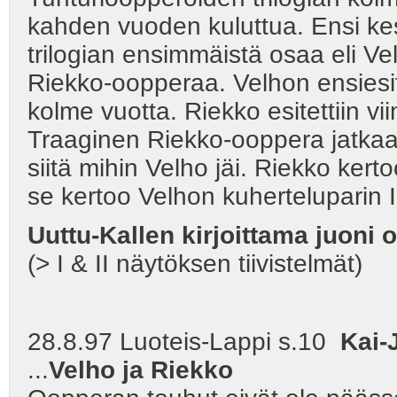
kahden vuoden kuluttua. Ensi k
trilogian ensimmäistä osaa eli Ve
Riekko-oopperaa. Velhon ensiesity
kolme vuotta. Riekko esitettiin 
Traaginen Riekko-ooppera jatkaa 
siitä mihin Velho jäi. Riekko ke
se kertoo Velhon kuherteluparin 
Uuttu-Kallen kirjoittama juoni 
(> I & II näytöksen tiivistelmät)
28.8.97 Luoteis-Lappi s.10
Kai-J
...
Velho ja Riekko