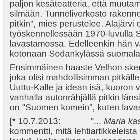
paljon kesäteatteria, että muuta
silmään. Tunneliverkosto rakennett
pitkin", mies perustelee. Alajärv
työskennellessään 1970-luvulla
lavastamossa. Edelleenkin hän va
kotonaan Sodankylässä suomalai
Ensimmäinen haaste Velhon skenog
joka olisi mahdollisimman pitkäll
Uuttu-Kalle ja idean isä, kuoron v
vanhalla autonrähjällä pitkin län
on "Suomen komein", kuten lavast
[* 10.7.2013: "...
Maria ka
kommentti, mitä lehtiartikkeleista