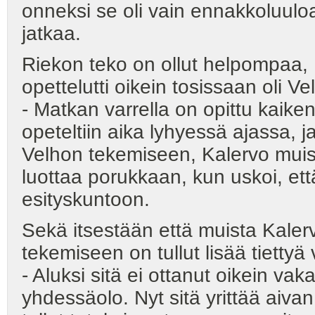
onneksi se oli vain ennakkoluuloa
jatkaa.
Riekon teko on ollut helpompaa, K
opettelutti oikein tosissaan oli Ve
- Matkan varrella on opittu kaiken
opeteltiin aika lyhyessä ajassa, j
Velhon tekemiseen, Kalervo muista
luottaa porukkaan, kun uskoi, et
esityskuntoon.
Sekä itsestään että muista Kalerv
tekemiseen on tullut lisää tiettyä
- Aluksi sitä ei ottanut oikein vak
yhdessäolo. Nyt sitä yrittää aivan