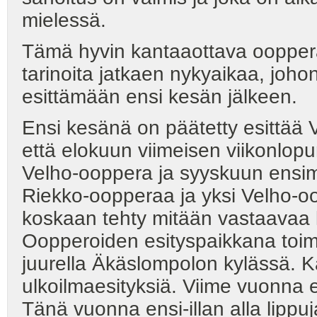
mielessä.
Tämä hyvin kantaaottava oopper
tarinoita jatkaen nykyaikaa, joho
esittämään ensi kesän jälkeen.
Ensi kesänä on päätetty esittää 
että elokuun viimeisen viikonlop
Velho-ooppera ja syyskuun ensi
Riekko-oopperaa ja yksi Velho-oo
koskaan tehty mitään vastaavaa ku
Oopperoiden esityspaikkana toimii
juurella Äkäslompolon kylässä. Ka
ulkoilmaesityksiä. Viime vuonna 
Tänä vuonna ensi-illan alla lipp