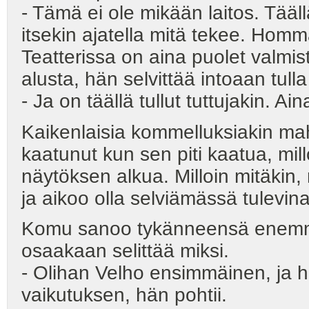
- Tämä ei ole mikään laitos. Tää
itsekin ajatella mitä tekee. Hom
Teatterissa on aina puolet valmis
alusta, hän selvittää intoaan tul
- Ja on täällä tullut tuttujakin. 
Kaikenlaisia kommelluksiakin maht
kaatunut kun sen piti kaatua, mill
näytöksen alkua. Milloin mitäkin,
ja aikoo olla selviämässä tulevin
Komu sanoo tykänneensä enemmän
osaakaan selittää miksi.
- Olihan Velho ensimmäinen, ja he
vaikutuksen, hän pohtii.