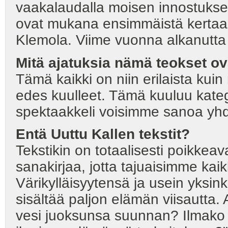
vaakalaudalla moisen innostukse
ovat mukana ensimmäistä kertaa
Klemola. Viime vuonna alkanutta ri
Mitä ajatuksia nämä teokset ov
Tämä kaikki on niin erilaista ku
edes kuulleet. Tämä kuuluu kat
spektaakkeli voisimme sanoa yhde
Entä Uuttu Kallen tekstit?
Tekstikin on totaalisesti poikkea
sanakirjaa, jotta tajuaisimme kai
Värikylläisyytensä ja usein yksink
sisältää paljon elämän viisautta. 
vesi juoksunsa suunnan? Ilmako 