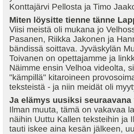
Konttajärvi Pellosta ja Timo Jaako
Miten löysitte tienne tänne Lap
Viisi meistä oli mukana jo Velhoss
Pasanen, Riikka Jakonen ja Hann
bändissä soittava. Jyväskylän Mus
Toivanen on opettajamme ja linkk
Näimme ensin Velhoa videolta, si
"kämpillä" kitaroineen provosoimas
teksteistä - ja niin meidät oli myy
Ja elämys uusiksi seuraavana
Ilman muuta, tämä on vakavaa laa
näihin Uuttu Kallen teksteihin ja I
tauti iskee aina kesän jälkeen, u