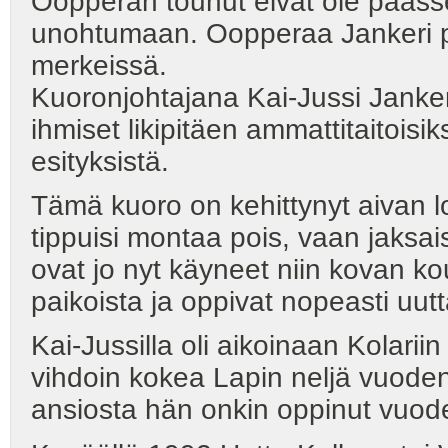
Oopperan touhut eivät ole päässe
unohtumaan. Oopperaa Jankeri p
merkeissä.
Kuoronjohtajana Kai-Jussi Jankeri 
ihmiset likipitäen ammattitaitoisik
esityksistä.
Tämä kuoro on kehittynyt aivan loi
tippuisi montaa pois, vaan jaksa
ovat jo nyt käyneet niin kovan kou
paikoista ja oppivat nopeasti uut
Kai-Jussilla oli aikoinaan Kolarii
vihdoin kokea Lapin neljä vuode
ansiosta hän onkin oppinut vuod