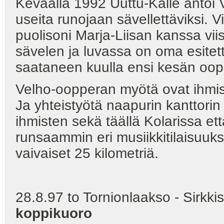
Keväällä 1992 Uuttu-Kalle antoi 
useita runojaan sävellettäviksi. 
puolisoni Marja-Liisan kanssa viis
sävelen ja luvassa on oma esitet
saataneen kuulla ensi kesän oop
Velho-oopperan myötä ovat ihmiset
Ja yhteistyötä naapurin kanttorin 
ihmisten sekä täällä Kolarissa et
runsaammin eri musiikkitilaisuuk
vaivaiset 25 kilometriä.
28.8.97 to Tornionlaakso - Sirkki
koppikuoro