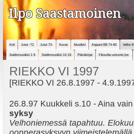
Ilpo Saastamoinen
Koti
Jutut -72
Jutut 73-
Kuvat
Musiikki
Kajaani BB 74-80
Velho 9
Soidinmusiikki 1-9
Soidinmusiikki 10-18
Päiväkirjat
Filosofia-uskonto jne.
RIEKKO VI 1997
[RIEKKO VI 26.8.1997 - 4.9.199
26.8.97 Kuukkeli s.10 - Aina va
syksy
Velhoniemessä tapahtuu. Elokuuss
oopperasyksyyn viimeistelemällä