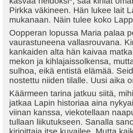
kasvaa neidoksi*, saa kihlat oman
Pirkka väkineen. Hän lukee lait 
mukanaan. Näin tulee koko Lapp
Oopperan lopussa Maria palaa po
vaurastuneena vallasrouvana. Ki
kankaiden alta hän kaivaa matka-
mekon ja kihlajaissolkensa, mutta
sulhoa, eikä entistä elämää. Seida
nostettu niiden tilalle. Uusi aika o
Käärmeen tarina jatkuu siitä, mih
jatkaa Lapin historiaa aina nyky
viinan kanssa, viekotellaan naapu
tullaan liikutukseen. Sanalla san
kirjoittaja itse kuvailee. Mutta k