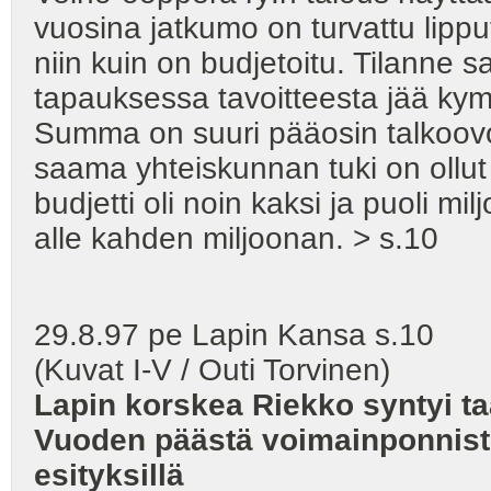
vuosina jatkumo on turvattu lipput
niin kuin on budjetoitu. Tilanne 
tapauksessa tavoitteesta jää ky
Summa on suuri pääosin talkoovoim
saama yhteiskunnan tuki on ollu
budjetti oli noin kaksi ja puoli 
alle kahden miljoonan. > s.10
29.8.97 pe Lapin Kansa s.10 K
(Kuvat I-V / Outi Torvinen)
Lapin korskea Riekko syntyi taa
Vuoden päästä voimainponnist
esityksillä