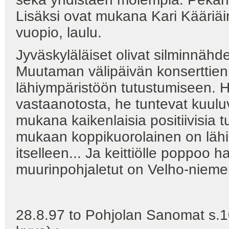
Lisäksi ovat mukana Kari Kääriäi
vuopio, laulu.
Jyväskyläläiset olivat silminnähd
Muutaman välipäivän konserttien 
lähiympäristöön tutustumiseen. H
vastaanotosta, he tuntevat kuuluv
mukana kaikenlaisia positiivisia t
mukaan koppikuorolainen on lähi
itselleen... Ja keittiölle poppoo
muurinpohjaletut on Velho-niemen
28.8.97 to Pohjolan Sanomat s.10