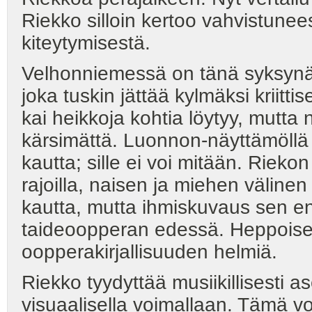
Riekko silloin kertoo vahvistunees
kiteytymisestä.
Velhonniemessä on tänä syksynä t
joka tuskin jättää kylmäksi kriitt
kai heikkoja kohtia löytyy, mutt
kärsimättä. Luonnon-näyttämöllä 
kautta; sille ei voi mitään. Rieko
rajoilla, naisen ja miehen väline
kautta, mutta ihmiskuvaus sen e
taideoopperan edessä. Heppoise
oopperakirjallisuuden helmiä.
Riekko tyydyttää musiikillisesti
visuaalisella voimallaan. Tämä 