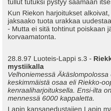
tullut tutuksi pystyy saamaan its
Kun Riekon harjoitukset alkoivat
jaksaako tuota urakkaa uudestaa
- Mutta ei sitä tohtinut poiskaan j
korvaamatonta.
28.8.97 Luoteis-Lappi s.3 -
Riekk
mystiikalla
Velhoniemessä Äkäslompolossa e
keskimmäistä osaa eli Riekko-oop
kenraaliharjoituksella. Ensi-ilta o
mennessä 6000 kappaletta.
Lapin kansanedustajien Lapin ma