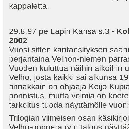
kappaletta.
29.8.97 pe Lapin Kansa s.3 -
Kok
2002
Vuosi sitten kantaesityksen saa
perjantaina Velhon-niemen parra
Vuoden kuluttua näihin aikoihin 
Velho, josta kaikki sai alkunsa 
rinnakkain on ohjaaja Keijo Kupi
ponnistus, mutta voimia on koetel
tarkoitus tuoda näyttämölle vuo
Trilogian viimeisen osan käsikirjo
Velho-ooppera ry:n talous näyttä