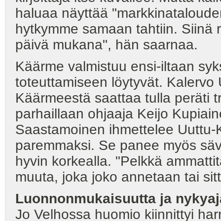
haluaa näyttää "markkinatalouden
hytkymme samaan tahtiin. Siinä 
päivä mukana", hän saarnaa.
Käärme valmistuu ensi-iltaan syks
toteuttamiseen löytyvät. Kalervo 
Käärmeestä saattaa tulla peräti t
parhaillaan ohjaaja Keijo Kupiai
Saastamoinen ihmettelee Uuttu-K
paremmaksi. Se panee myös sävelt
hyvin korkealla. "Pelkkä ammattita
muuta, joka joko annetaan tai sitt
Luonnonmukaisuutta ja nykyaj
Jo Velhossa huomio kiinnittyi ha