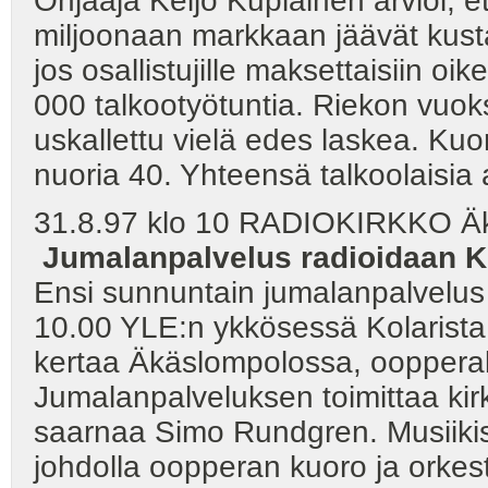
Ohjaaja Keijo Kupiainen arvioi, 
miljoonaan markkaan jäävät kusta
jos osallistujille maksettaisiin oi
000 talkootyötuntia. Riekon vuoks
uskallettu vielä edes laskea. Kuo
nuoria 40. Yhteensä talkoolaisia 
31.8.97 klo 10 RADIOKIRKKO Äk
Jumalanpalvelus radioidaan K
Ensi sunnuntain jumalanpalvelus
10.00 YLE:n ykkösessä Kolarista.
kertaa Äkäslompolossa, oopperak
Jumalanpalveluksen toimittaa kir
saarnaa Simo Rundgren. Musiikist
johdolla oopperan kuoro ja orkeste