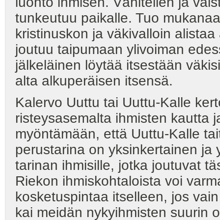
luonto ihmisen. Vähitellen ja väis
tunkeutuu paikalle. Tuo mukanaan
kristinuskon ja väkivalloin alista
joutuu taipumaan ylivoiman edessä
jälkeläinen löytää itsestään väkis
alta alkuperäisen itsensä.
Kalervo Uuttu tai Uuttu-Kalle ke
risteysasemalta ihmisten kautta j
myöntämään, että Uuttu-Kalle tai
perustarina on yksinkertainen ja yk
tarinan ihmisille, jotka joutuvat
Riekon ihmiskohtaloista voi varma
kosketuspintaa itselleen, jos v
kai meidän nykyihmisten suurin o