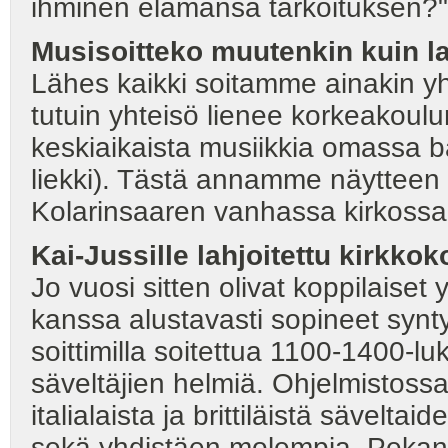
ihminen elämänsä tarkoituksen?"
Musisoitteko muutenkin kuin l
Lähes kaikki soitamme ainakin yht
tutuin yhteisö lienee korkeakoulu
keskiaikaista musiikkia omassa
liekki). Tästä annamme näytteen k
Kolarinsaaren vanhassa kirkossa 
Kai-Jussille lahjoitettu kirkkok
Jo vuosi sitten olivat koppilais
kanssa alustavasti sopineet synt
soittimilla soitettua 1100-1400-l
säveltäjien helmiä. Ohjelmistossa
italialaista ja brittiläistä sävelta
sekä yhdistäen molempia. Pekan 