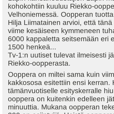
kohokohtiin kuuluu Riekko-oopp
Velhoniemessä. Oopperan tuotta
Hilja Liimatainen arvioi, että tä
viime kesäiseen kymmeneen tuha
6000 kappaletta seitsemään eri 
1500 henkeä...
Tv-1:n uutiset tulevat ilmeisesti 
Riekko-oopperasta.
Ooppera on miltei sama kuin viime
kakkososa esitettiin ensi kerran
tämänvuotiselle esityskerralle hiu
ooppera on kuitenkin edelleen jät
minuuttia. Mukana oopperan tekem