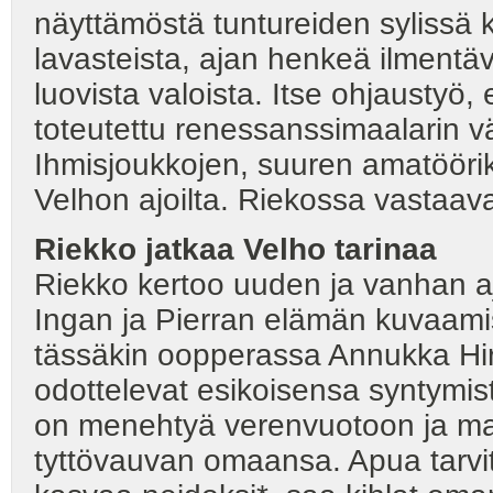
näyttämöstä tuntureiden sylissä 
lavasteista, ajan henkeä ilmentä
luovista valoista. Itse ohjaustyö,
toteutettu renessanssimaalarin vä
Ihmisjoukkojen, suuren amatöörikuo
Velhon ajoilta. Riekossa vastaav
Riekko jatkaa Velho tarinaa
Riekko kertoo uuden ja vanhan a
Ingan ja Pierran elämän kuvaami
tässäkin oopperassa Annukka Hirv
odottelevat esikoisensa syntymist
on menehtyä verenvuotoon ja maa
tyttövauvan omaansa. Apua tarvit