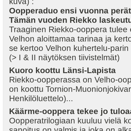
kuva) :
Oopperaduo ensi vuonna perätt
Tämän vuoden Riekko laskeutuu
Traaginen Riekko-ooppera tulee e
Velhon aloittamaa tarinaa ja ker
se kertoo Velhon kuhertelu-parin 
(> I & II näytöksen tiivistelmät)
Kuoro koottu Länsi-Lapista
Riekko-oopperassa on Velho-oopp
on koottu Tornion-Muonionjokivarr
Henkilöluettelo)...
Käärme-ooppera tekee jo tulo
Oopperatrilogiaan kuuluu vielä k
sanoitus on valmis ja joka on alk