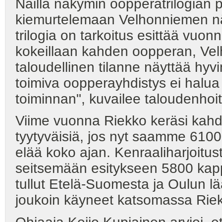
Näillä näkymin oopperatrilogian p
kiemurtelemaan Velhonniemen nä
trilogia on tarkoitus esittää vuo
kokeillaan kahden oopperan, Velh
taloudellinen tilanne näyttää hyv
toimiva oopperayhdistys ei halu
toiminnan", kuvailee taloudenhoit
Viime vuonna Riekko keräsi kahd
tyytyväisiä, jos nyt saamme 6100 
elää koko ajan. Kenraaliharjoitust
seitsemään esitykseen 5800 kapp
tullut Etelä-Suomesta ja Oulun lää
joukoin käyneet katsomassa Rie