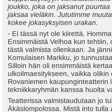
joukko, joka on jaksanut puurtaa
jaksaa vieläkin. Jututimme muuta
kokee jokasyksyisen urakan.
- Ei tässä nyt ole kiirettä. Homm
Ensimmäistä Velhoa kun tehtiin, oli 
tästä valmista ollenkaan. Ja jännitt
Komulaisen Markku, jo tunnustaa
Silloin hän oli ensimmäistä kert
ulkoilmaesitykseen, vaikka olikin 
Rovaniemen kaupunginteatterin 
tekniikkaryhmän kanssa huolta va
Teatterissa valmistaudutaan jo t
Äkäslompolossa. Mistä into tulla