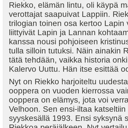
Riekko, elämän lintu, oli käypä m
verottajat saapuivat Lappiin. Ri
trilogian toinen osa kertoo Lapin
liittyivät Lapin ja Lannan kohtaa
kanssa nousi pohjoiseen kristinu
tulla silloin tutuksi. Näin ainakin
tätä tehdään, vaikka historia onkin
Kalervo Uuttu. Hän itse esittää
Nyt on Riekko harjoiteltu uudest
ooppera on vuoden kierrossa vain
ooppera on elämys, jota voi verr
Velhoon. Sen ensi-iltaa katselti
syyskesällä 1993. Ensi syksynä 
Riekkoa peräjälkeen. Nyt vertailu 