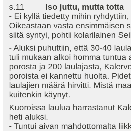
s.11
Iso juttu, mutta totta
- Ei kyllä tiedetty mihin ryhdyttii
Oikeastaan vasta ensimmäisen syks
siitä syntyi, pohtii kolarilainen S
- Aluksi puhuttiin, että 30-40 laul
tuli mukaan alkoi homma tuntua 
porosta ja 200 laulajasta, Kalerv
poroista ei kannettu huolta. Pidet
laulajien määrä hirvitti. Mistä m
kuitenkin käynyt.
Kuoroissa laulua harrastanut Kale
heti aluksi.
- Tuntui aivan mahdottomalta liik