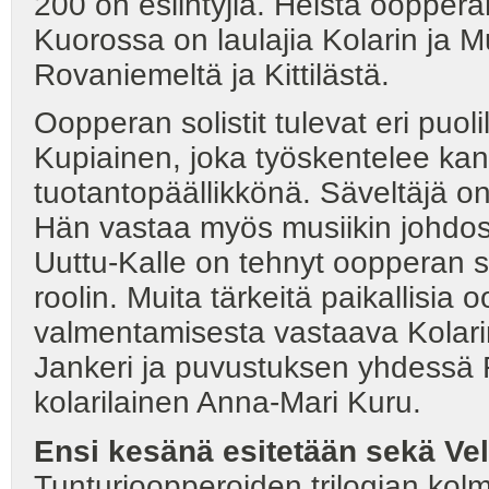
200 on esiintyjiä. Heistä oopper
Kuorossa on laulajia Kolarin ja M
Rovaniemeltä ja Kittilästä.
Oopperan solistit tulevat eri pu
Kupiainen, joka työskentelee kan
tuotantopäällikkönä. Säveltäjä o
Hän vastaa myös musiikin johdos
Uuttu-Kalle on tehnyt oopperan 
roolin. Muita tärkeitä paikallisia
valmentamisesta vastaava Kolari
Jankeri ja puvustuksen yhdessä 
kolarilainen Anna-Mari Kuru.
Ensi kesänä esitetään sekä Ve
Tunturioopperoiden trilogian kol