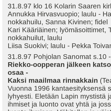
31.8.97 klo 16 Kolarin Saaren
Annukka Hirvasvuopio; laulu - Ha
nokkahuilu, Sanna Kivinen; fidel
Kari Kääriäinen; lyömäsoittimet,
nokkahuilut, laulu
Liisa Suokivi; laulu - Pekka Toiva
31.8.97 Pohjolan Sanomat s.10 -
Riekko-oopperan jälkeen katsoj
osaa -
Kaksi maailmaa rinnakkain
(Teat
Vuonna 1996 kantaesityksensä s
lyhyesti. Eletään Lapin mystistä
ihmiset ja luonto ovat yhtä ja jo