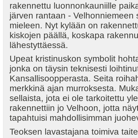
rakennettu luonnonkauniille paika
järven rantaan - Velhonniemeen s
mieleen. Nyt kylään on rakennettu 
kiskojen päällä, koskapa rakenn
lähestyttäessä.
Upeat kristinuskon symbolit hoh
jonka on täysin teknisesti loiht
Kansallisoopperasta. Seita roiha
merkkinä ajan murroksesta. Mukan
sellaista, jota ei ole tarkoitettu 
rakennettiin jo Velhoon, jotta näy
tapahtuisi mahdollisimman juohev
Teoksen lavastajana toimiva taitei