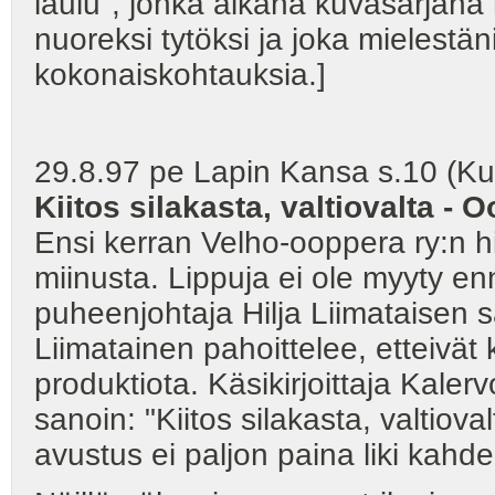
laulu", jonka aikana kuvasarjan
nuoreksi tytöksi ja joka mielestän
kokonaiskohtauksia.]
29.8.97 pe Lapin Kansa s.10 (Kuv
Kiitos silakasta, valtiovalta - 
Ensi kerran Velho-ooppera ry:n hi
miinusta. Lippuja ei ole myyty enn
puheenjohtaja Hilja Liimataisen s
Liimatainen pahoittelee, etteivät 
produktiota. Käsikirjoittaja Kaler
sanoin: "Kiitos silakasta, valtio
avustus ei paljon paina liki kahd