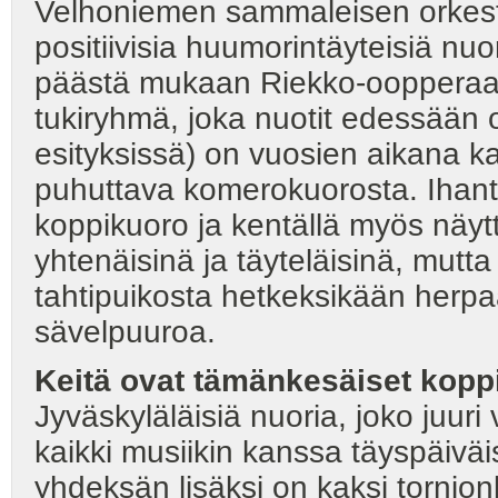
Velhoniemen sammaleisen orkeste
positiivisia huumorintäyteisiä nuor
päästä mukaan Riekko-oopperaan.
tukiryhmä, joka nuotit edessään 
esityksissä) on vuosien aikana ka
puhuttava komerokuorosta. Ihant
koppikuoro ja kentällä myös näyt
yhtenäisinä ja täyteläisinä, mu
tahtipuikosta hetkeksikään herpa
sävelpuuroa.
Keitä ovat tämänkesäiset kopp
Jyväskyläläisiä nuoria, joko juuri 
kaikki musiikin kanssa täyspäiväi
yhdeksän lisäksi on kaksi tornio