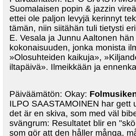
Suomalaisen popin & jazzin vireä 
ettei ole paljon levyjä kerinnyt t
tämän, niin siitähän tuli tietyst
E. Vesala ja Junnu Aaltonen hän 
kokonaisuuden, jonka monista ilme
»Olosuhteiden kaikuja», »Kiljande
iltapäivä». Ilmeikkään ja ennen
Päiväämätön: Okay:
Folmusiken 
ILPO SAASTAMOINEN har gett ut 
det är en skiva, som med väl bibe
svängrum: Resultatet blir en "skö
som
gör att den håller många, m