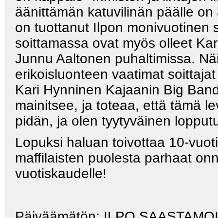
äänittämän katuvilinän päälle on 
on tuottanut Ilpon monivuotinen
soittamassa ovat myös olleet Ka
Junnu Aaltonen puhaltimissa. Näi
erikoisluonteen vaatimat soittaj
Kari Hynninen Kajaanin Big Band
mainitsee, ja toteaa, että tämä le
pidän, ja olen tyytyväinen lopput
Lopuksi haluan toivottaa 10-vuot
maffilaisten puolesta parhaat onn
vuotiskaudelle!
Päiväämätön: ILPO SAASTAMOIN