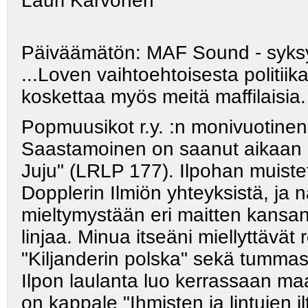
Lauri Karvonen
Päiväämätön: MAF Sound - syksy
...Loven vaihtoehtoisesta politiik
koskettaa myös meitä maffilaisia.
Popmuusikot r.y. :n monivuotinen
Saastamoinen on saanut aikaan
Juju" (LRLP 177). Ilpohan muist
Dopplerin Ilmiön yhteyksistä, ja
mieltymystään eri maitten kansan
linjaa. Minua itseäni miellyttävät
"Kiljanderin polska" sekä tumma
Ilpon laulanta luo kerrassaan ma
on kappale "Ihmisten ja lintujen 