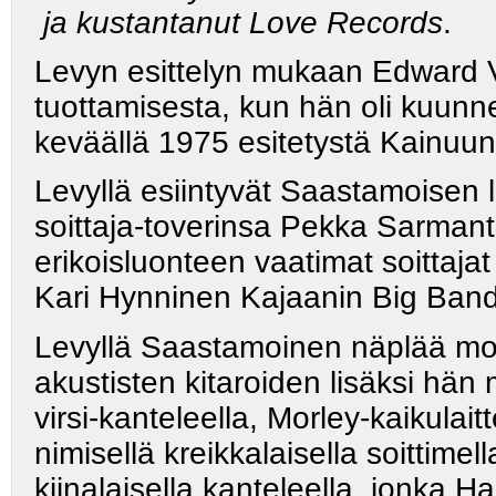
ja kustantanut Love Records
.
Levyn esittelyn mukaan Edward Ve
tuottamisesta, kun hän oli kuunn
keväällä 1975 esitetystä Kainuun
Levyllä esiintyvät Saastamoisen l
soittaja-toverinsa Pekka Sarman
erikoisluonteen vaatimat soittaj
Kari Hynninen Kajaanin Big Band
Levyllä Saastamoinen näplää mone
akustisten kitaroiden lisäksi hän
virsi-kanteleella, Morley-kaikulai
nimisellä kreikkalaisella soittime
kiinalaisella kanteleella, jonka H