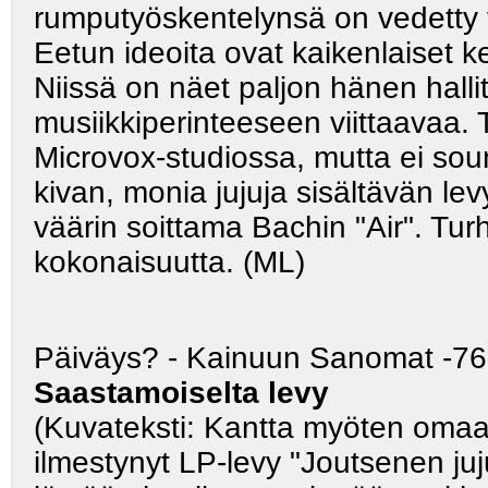
rumputyöskentelynsä on vedetty v
Eetun ideoita ovat kaikenlaiset ke
Niissä on näet paljon hänen hall
musiikkiperinteeseen viittaavaa.
Microvox-studiossa, mutta ei sou
kivan, monia jujuja sisältävän le
väärin soittama Bachin "Air". T
kokonaisuutta. (ML)
Päiväys? - Kainuun Sanomat -76
Saastamoiselta levy
(Kuvateksti: Kantta myöten omaa
ilmestynyt LP-levy "Joutsenen ju