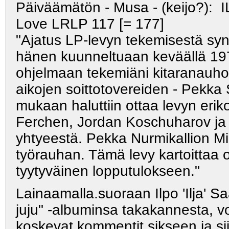
Päiväämätön - Musa - (keijo?):
I
Love LRLP 117 [= 177]
"Ajatus LP-levyn tekemisestä syn
hänen kuunneltuaan keväällä 197
ohjelmaan tekemiäni kitaranauhoi
aikojen soittotovereiden - Pekka
mukaan haluttiin ottaa levyn erik
Ferchen, Jordan Koschuharov ja
yhtyeestä. Pekka Nurmikallion Mi
työrauhan. Tämä levy kartoittaa os
tyytyväinen lopputulokseen."
Lainaamalla.suoraan Ilpo 'Ilja'
juju" -albuminsa takakannesta, voi
koskevat kommentit sikseen ja siir