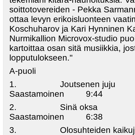
soittotovereiden - Pekka Sarmanno
ottaa levyn erikoisluonteen vaati
Koschuharov ja Kari Hynninen Ka
Nurmikallion Microvox-studio puo
kartoittaa osan sitä musiikkia, jo
lopputulokseen."
A-puoli
1. Joutsenen juju 
Saastamoinen 9:44
2. Sinä oksa Ka
Saastamoinen 6:38
3. Olosuhteiden 