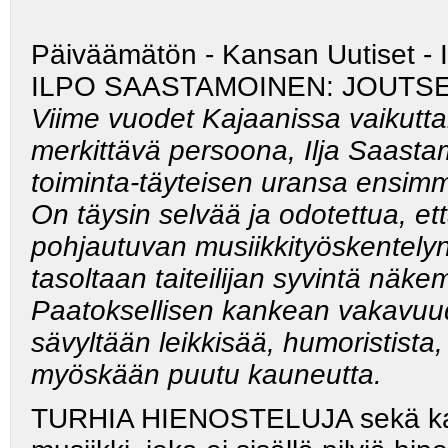
Päiväämätön - Kansan Uutiset - 
ILPO SAASTAMOINEN: JOUTSE
Viime vuodet Kajaanissa vaikutta
merkittävä persoona, Ilja Saasta
toiminta-täyteisen uransa ensimm
On täysin selvää ja odotettua, e
pohjautuvan musiikkityöskentely
tasoltaan taiteilijan syvintä näk
Paatoksellisen kankean vakavuud
sävyltään leikkisää, humoristista
myöskään puutu kauneutta.
TURHIA HIENOSTELUJA sekä kaikk