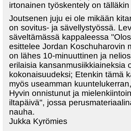
irtonainen työskentely on tälläki
Joutsenen juju ei ole mikään kitar
on sovitus- ja sävellystyössä. Le
säveltämässä kappaleessa "Olosu
esittelee Jordan Koschuharovin m
on lähes 10-minuuttinen ja nelio
erilaisia kansanmusiikkiaineksia o
kokonaisuudeksi; Etenkin tämä kap
myös useamman kuuntelukerran, en
Hyvin onnistunut ja mielenkiintoin
iltapäivä", jossa perusmateriaal
nauha.
Jukka Kyrömies