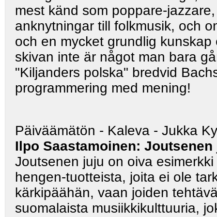
mest känd som poppare-jazzare,
anknytningar till folkmusik, och o
och en mycket grundlig kunskap om
skivan inte är något man bara går 
"Kiljanders polska" bredvid Bach
programmering med mening!
Päiväämätön - Kaleva - Jukka K
Ilpo Saastamoinen: Joutsenen 
Joutsenen juju on oiva esimerkki
hengen-tuotteista, joita ei ole ta
kärkipäähän, vaan joiden tehtävä
suomalaista musiikkikulttuuria, jok