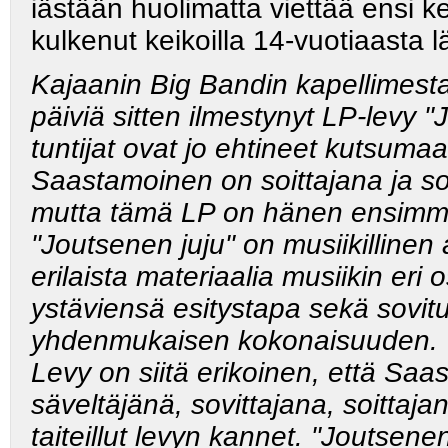
iästään huolimatta viettää ensi k
kulkenut keikoilla 14-vuotiaasta l
Kajaanin Big Bandin kapellimestar
päiviä sitten ilmestynyt LP-levy "
tuntijat ovat jo ehtineet kutsumaan
Saastamoinen on soittajana ja sov
mutta tämä LP on hänen ensimmä
"Joutsenen juju" on musiikillinen
erilaista materiaalia musiikin eri
ystäviensä esitystapa sekä sovitu
yhdenmukaisen kokonaisuuden.
Levy on siitä erikoinen, että Saa
säveltäjänä, sovittajana, soittaj
taiteillut levyn kannet. "Joutsene