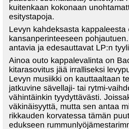
kuitenkaan kokonaan unohtamatta 
esitystapoja.
Levyn kahdeksasta kappaleesta o
kansanperinteeseen pohjautuen.
antavia ja edesauttavat LP:n tyylil
Ainoa outo kappalevalinta on Bac
kitarasovitus jää irralliseksi levyp
Levyn musiikki on kauttaaltaan t
jatkuvine sävellaji- tai rytmi-vaih
vähintäinkin tyydyttävästi. Joissa
väkinäisyyttä, mutta sen antaa mie
rikkauden korvatessa tämän puut
edukseen rummunlyöjämestarimm