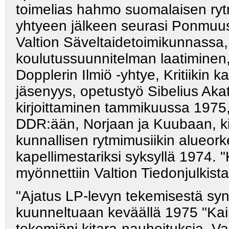
toimelias hahmo suomalaisen rytmi
yhtyeen jälkeen seurasi Ponmuus
Valtion Säveltaidetoimikunnassa, 
koulutussuunnitelman laatiminen,
Dopplerin Ilmiö -yhtye, Kritiikin 
jäsenyys, opetustyö Sibelius Akat
kirjoittaminen tammikuussa 1975,
DDR:ään, Norjaan ja Kuubaan, 
kunnallisen rytmimusiikin alueork
kapellimestariksi syksyllä 1974. "
myönnettiin Valtion Tiedonjulkist
"Ajatus LP-levyn tekemisestä syn
kuunneltuaan keväällä 1975 "Kai
tekemiäni kitara-nauhoituksia. Va