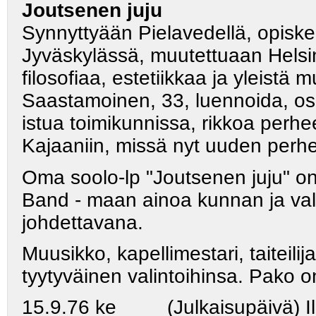
Joutsenen juju
Synnyttyään Pielavedellä, opiskel
Jyväskylässä, muutettuaan Helsink
filosofiaa, estetiikkaa ja yleistä 
Saastamoinen, 33, luennoida, osal
istua toimikunnissa, rikkoa perh
Kajaaniin, missä nyt uuden perh
Oma soolo-lp "Joutsenen juju" on k
Band - maan ainoa kunnan ja valt
johdettavana.
Muusikko, kapellimestari, taitei
tyytyväinen valintoihinsa. Pako o
15.9.76 ke (Julkaisupäivä) Ilp