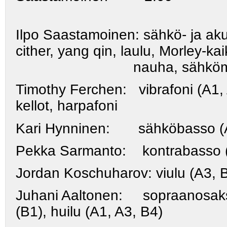
Ilpo Saastamoinen: sähkö- ja aku
cither, yang qin, laulu, Morley-kai
nauha, sähkömando
Timothy Ferchen
:
vibrafoni (A1
kellot, harpafoni
Kari Hynninen
: sähköbasso (A
Pekka Sarmanto
: kontrabasso (
Jordan Koschuharov
: viulu (A3, 
Juhani Aaltonen
:
sopraanosaks
(B1), huilu (A1, A3, B4)