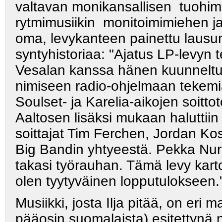
valtavan monikansallisen t
rytmimusiikin monitoimimiehen ja
oma, levykanteen painettu lausun
syntyhistoriaa: "Ajatus LP-levyn 
Vesalan kanssa hänen kuunneltu
nimiseen radio-ohjelmaan tekemi
Soulset- ja Karelia-aikojen soit
Aaltosen lisäksi mukaan haluttiin
soittajat Tim Ferchen, Jordan K
Big Bandin yhtyeestä. Pekka Nur
takasi työrauhan. Tämä levy kartoi
olen tyytyväinen lopputulokseen.
Musiikki, josta Ilja pitää, on eri
pääosin suomalaista) esitettynä 