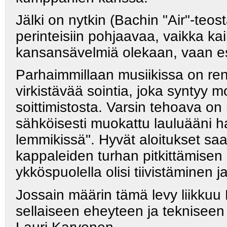
Jälki on nytkin (Bachin "Air"-teos
perinteisiin pohjaavaa, vaikka ka
kansansävelmiä olekaan, vaan e
Parhaimmillaan musiikissa on rent
virkistävää sointia, joka syntyy m
soittimistosta. Varsin tehoava o
sähköisesti muokattu lauluääni h
lemmikissä". Hyvät aloitukset saat
kappaleiden turhan pitkittämise
ykköspuolella olisi tiivistäminen 
Jossain määrin tämä levy liikkuu 
sellaiseen eheyteen ja tekniseen 