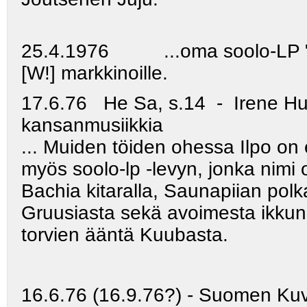
25.4.1976 ...oma soolo‑LP "J
[W!] markkinoille.
17.6.76 He Sa, s.14 - Irene Huu
kansanmusiikkia
... Muiden töiden ohessa Ilpo on
myös soolo-lp
-levyn, jonka nimi
Bachia kitaralla, Saunapiian pol
Gruusiasta sekä avoimesta ikkun
torvien ääntä Kuubasta.
16.6.76 (16.9.76?) - Suomen Kuvale