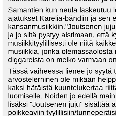
Samantien kun neula laskeutuu lev
ajatukset Karelia-bändiin ja sen
kansanmusiikkiin."Joutsenen juj
ja jo siitä pystyy aistimaan, että
musiikkityylillisesti ole niitä kai
musiikkia, jonka olemassaolosta
diggareista on melko varmaan on
Tässä vaiheessa lienee jo syytä 
arvostelerninen ole mikään helppo 
kaksi hätäistä kuuntelukertaa ri
luomiselle. Noiden jo edellä mai
lisäksi "Joutsenen juju" sisältää
poikkeaviin tyylillisiin/tunneperäi