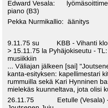
Edward Vesala
: lyömäsoittimet,
piano (B3)
Pekka Nurmikallio
: äänitys
9.11.75 su KBB - Vihanti klo
> 15.11.75 la Pyhäjokiseutu - T
musiikkiin
... Väliajan jälkeen [sai] "Jouts
kanta-esityksen: kapellimestari ki
rummuilla sekä Kari Hynninen bas
mielekäs kuunneltava, jota olisi 
26.11.75 Eetulle (Vesala) - ra
Joutsenen Juju.