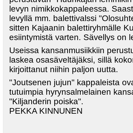
levyn nimikkokappaleessa. Saas
levyllä mm. balettivalssi "Olosuht
sitten Kajaanin balettiryhmälle Ku
esiintymistä varten. Sävellys on l
Useissa kansanmusiikkiin perust
laskea osasäveltäjäksi, sillä ko
kirjoittanut niihin paljon uutta.
"Joutsenen jujun" kappaleista ova
tutuimpia hyrynsalmelainen kan
"Kiljanderin poiska".
PEKKA KINNUNEN