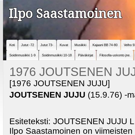
Ilpo Saastamoinen
Koti
Jutut -72
Jutut 73-
Kuvat
Musiikki
Kajaani BB 74-80
Velho 9
Soidinmusiikki 1-9
Soidinmusiikki 10-18
Päiväkirjat
Filosofia-uskonto jne.
1976 JOUTSENEN JU
[1976 JOUTSENEN JUJU]
JOUTSENEN JUJU
(15.9.76) -m
Esiteteksti: JOUTSENEN JUJU 
Ilpo Saastamoinen on viimeiste