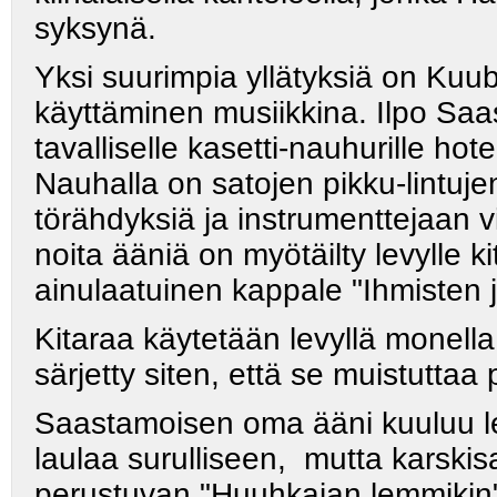
syksynä.
Yksi suurimpia yllätyksiä on Ku
käyttäminen musiikkina. Ilpo Saa
tavalliselle kasetti-nauhurille h
Nauhalla on satojen pikku-lintu
törähdyksiä ja instrumenttejaan v
noita ääniä on myötäilty levylle ki
ainulaatuinen kappale "Ihmisten ja
Kitaraa käytetään levyllä monella
särjetty siten, että se muistuttaa p
Saastamoisen oma ääni kuuluu l
laulaa surulliseen, mutta karsk
perustuvan "Huuhkajan lemmikin"