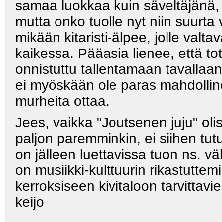
samaa luokkaa kuin säveltäjänä, 
mutta onko tuolle nyt niin suurta v
mikään kitaristi-älpee, jolle valta
kaikessa. Pääasia lienee, että tote
onnistuttu tallentamaan tavallaan
ei myöskään ole paras mahdollin
murheita ottaa.
Jees, vaikka "Joutsenen juju" olis
paljon paremminkin, ei siihen tut
on jälleen luettavissa tuon ns. vä
on musiikki-kulttuurin rikastutte
kerroksiseen kivitaloon tarvittav
keijo