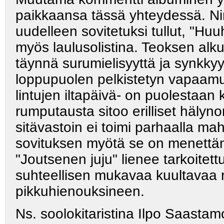
paikkaansa tässä yhteydessä. Nim
uudelleen sovitetuksi tullut, "Huu
myös laulusolistina. Teoksen alk
täynnä surumielisyyttä ja synkkyy
loppupuolen pelkistetyn vapaamuo
lintujen iltapäivä- on puolestaan 
rumputausta sitoo erilliset hälyn
sitävastoin ei toimi parhaalla mahd
sovituksen myötä se on menettäny
"Joutsenen juju" lienee tarkoitet
suhteellisen mukavaa kuultavaa r
pikkuhienouksineen.
Ns. soolokitaristina Ilpo Saasta