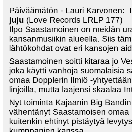
Päiväämätön - Lauri Karvonen:
juju
(Love Records LRLP 177)
Ilpo Saastamoinen on meidän ur
kansanmusiikin alueella. Siis tä
lähtökohdat ovat eri kansojen ai
Saastamoinen soitti kitaraa jo V
joka käytti vanhoja suomalaisia 
omaa Dopplerin Ilmiö
-yhtyettään
linjoilla, mutta laajensi skaalaa 
Nyt toiminta Kajaanin Big Bandin 
vähentänyt Saastamoisen omaa m
kuitenkin ehtinyt pistäytyä levyt
kumppanien kanssa.