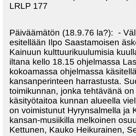
LRLP 177
Päiväämätön (18.9.76 la?): - Väl
esitellään Ilpo Saastamoisen äske
Kainuun kulttuurikuulumisia kuul
iltana kello 18.15 ohjelmassa La
kokoamassa ohjelmassa käsitell
kansanperinteen harrastusta. S
toimikunnan, jonka tehtävänä on s
käsityötaitoa kunnan alueella vie
on voimistunut Hyrynsalmella ja 
kansan-musiikilla melkoinen osuu
Kettunen, Kauko Heikurainen, S