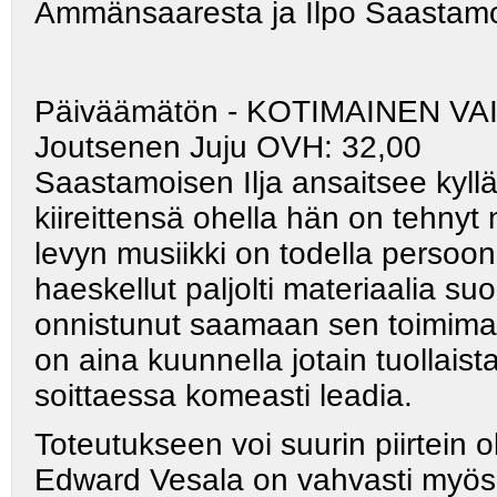
Ammänsaaresta ja Ilpo Saastamo
Päiväämätön - KOTIMAINEN 
Joutsenen Juju OVH: 32,00
Saastamoisen Ilja ansaitsee kyllä
kiireittensä ohella hän on tehnyt
levyn musiikki on todella persoo
haeskellut paljolti materiaalia s
onnistunut saamaan sen toimima
on aina kuunnella jotain tuollais
soittaessa komeasti leadia.
Toteutukseen voi suurin piirtein o
Edward Vesala on vahvasti myös 