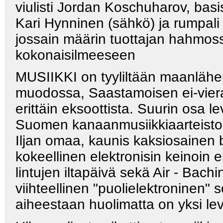
viulisti Jordan Koschuharov, bas
Kari Hynninen (sähkö) ja rumpali
jossain määrin tuottajan hahmossa
kokonaisilmeeseen
MUSIIKKI on tyyliltään maanlähei
muodossa, Saastamoisen ei-viera
erittäin eksoottista. Suurin osa l
Suomen kanaanmusiikkiaarteisto
Iljan omaa, kaunis kaksiosainen b
kokeellinen elektronisin keinoin
lintujen iltapäivä sekä Air - Bac
viihteellinen "puolielektroninen" 
aiheestaan huolimatta on yksi le