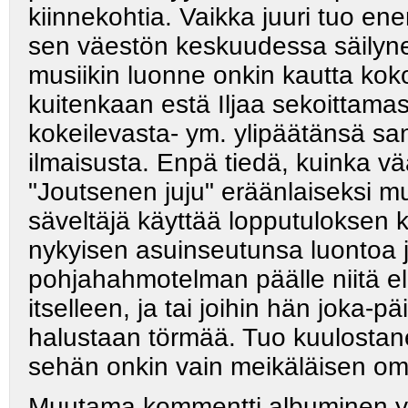
kiinnekohtia. Vaikka juuri tuo 
sen väestön keskuudessa säilynee
musiikin luonne onkin kautta koko
kuitenkaan estä Iljaa sekoittamast
kokeilevasta- ym. ylipäätänsä sa
ilmaisusta. Enpä tiedä, kuinka vä
"Joutsenen juju" eräänlaiseksi mu
säveltäjä käyttää lopputuloksen
nykyisen asuinseutunsa luontoa j
pohjahahmotelman päälle niitä el
itselleen, ja tai joihin hän joka
halustaan törmää. Tuo kuulostane
sehän onkin vain meikäläisen oma
Muutama kommentti albuminen yks