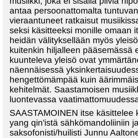
musiikki, joka ei sisällä pilviä hip
antaa persoonattomalta tuntuvan 
vieraantuneet ratkaisut musii
seksi käsitteeksi monille omaan it
heidän välityksellään myös yleisöl
kuitenkin hiljalleen pääsemässä 
kuunteleva yleisö ovat ymmärtänee
näennäisessä yksinkertaisuudes
hengettömämpää kuin äärimmäisyy
kehitelmät. Saastamoisen musiikki
luontevassa vaatimattomuudessaa
SAASTAMOINEN itse käsittelee kit
yang qin'istä sähkömandoliiniin ja
saksofonisti/huilisti Junnu Aalton