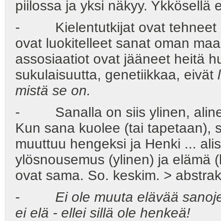
piilossa ja yksi näkyy. Ykkösellä ei
- Kielentutkijat ovat tehneet s
ovat luokitelleet sanat oman ma
assosiaatiot ovat jääneet heitä 
sukulaisuutta, genetiikkaa, eivät
mistä se on.
- Sanalla on siis ylinen, aline
Kun sana kuolee (tai tapetaan), s
muuttuu hengeksi ja Henki ... alisi
ylösnousemus (ylinen) ja elämä 
ovat sama. So. keskim. > abstrakti
-
Ei ole muuta elävää sanoje
ei elä - ellei sillä ole henkeä!