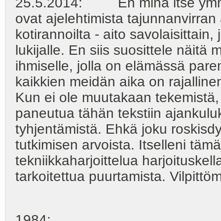
25.5.2014: En minä itse ymmärr
ovat ajelehtimista tajunnanvirra
kotirannoilta - aito savolaisittain
lukijalle. En siis suosittele näitä 
ihmiselle, jolla on elämässä par
kaikkien meidän aika on rajallinen
Kun ei ole muutakaan tekemistä, n
paneutua tähän tekstiin ajankul
tyhjentämistä. Ehkä joku roskisdy
tutkimisen arvoista. Itselleni tämä
tekniikkaharjoittelua harjoituskell
tarkoitettua puurtamista. Vilpittöm
1984: