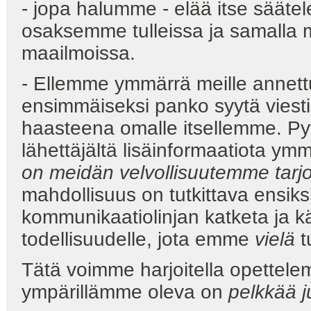
- jopa halumme - elää itse säätel
osaksemme tulleissa ja samalla
maailmoissa.
- Ellemme ymmärrä meille annet
ensimmäiseksi panko syytä viest
haasteena omalle itsellemme. Py
lähettäjältä lisäinformaatiota ym
on meidän velvollisuutemme tarjo
mahdollisuus on tutkittava ensi
kommunikaatiolinjan katketa j
todellisuudelle, jota emme
vielä
t
Tätä voimme harjoitella opettele
ympärillämme oleva on
pelkkää j