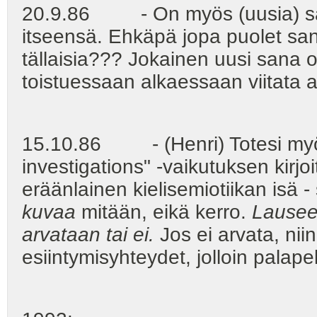
20.9.86 - On myös (uusia) sanoj
itseensä. Ehkäpä jopa puolet sano
tällaisia??? Jokainen uusi sana o
toistuessaan alkaessaan viitata a
15.10.86 - (Henri) Totesi myös
investigations" -vaikutuksen kirjo
eräänlainen kielisemiotiikan isä -
kuvaa
mitään, eikä kerro.
Lauseet
arvataan tai ei.
Jos ei arvata, ni
esiintymisyhteydet, jolloin palap