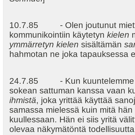
10.7.85 - Olen joutunut mietti
kommunikointiin käytetyn
kielen
m
ymmärretyn kielen
sisältämän
sa
hahmotan ne joka tapauksessa eri
24.7.85 - Kun kuuntelemme mu
sokean sattuman kanssa vaan 
ihmistä
, joka yrittää käyttää sa
samassa mielessä kuin mitä hän i
kuullessaan. Hän ei siis yritä vä
olevaa näkymätöntä todellisuutt