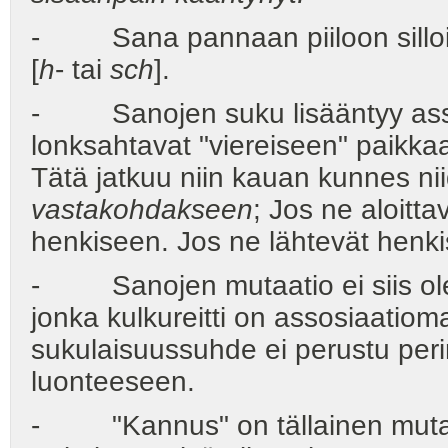
- Sana pannaan piiloon silloin 
[
h
- tai
sch
].
- Sanojen suku lisääntyy assos
lonksahtavat "viereiseen" paikka
Tätä jatkuu niin kauan kunnes ni
vastakohdakseen
; Jos ne aloitta
henkiseen. Jos ne lähtevät henki
- Sanojen mutaatio ei siis ole 
jonka kulkureitti on assosiaatiom
sukulaisuussuhde ei perustu per
luonteeseen.
- "Kannus" on tällainen mutaat