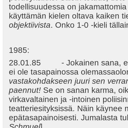
todellisuudessa on jakamattomia 
käyttämän kielen oltava kaiken tied
objektiivista
. Onko 1-0 -kieli täll
1985:
28.01.85 - Jokainen sana, elin
ei ole tasapainossa olemassaol
vastakohdakseen juuri sen verra
paennut!
Se on sanan karma, oike
virkavaltainen ja -intoinen poliis
teatteriesityksissä. Näin käynee
epätasapainoisesti. Jumalasta tul
Schmuel
]