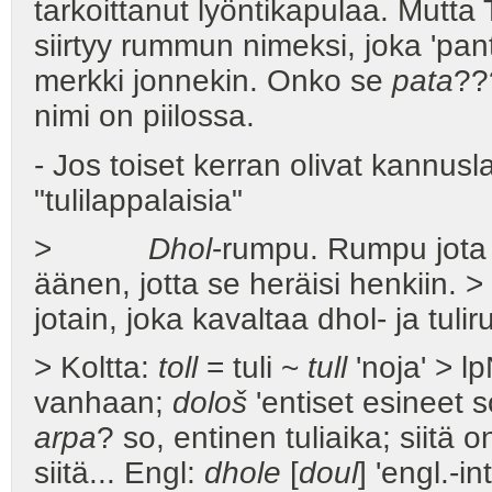
tarkoittanut lyöntikapulaa. Mutta
siirtyy rummun nimeksi, joka 'pant
merkki jonnekin. Onko se
pata
??
nimi on piilossa.
- Jos toiset kerran olivat kannusla
"tulilappalaisia"
>
Dhol
-rumpu. Rumpu jota l
äänen, jotta se heräisi henkiin. >
jotain, joka kavaltaa dhol- ja tu
> Koltta:
toll
= tuli ~
tull
'noja' > l
vanhaan;
dološ
'entiset esineet 
arpa
? so, entinen tuliaika; siitä 
siitä... Engl:
dhole
[
doul
] 'engl.-int