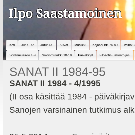
Ilpo Saastamoinen
Koti
Jutut -72
Jutut 73-
Kuvat
Musiikki
Kajaani BB 74-80
Velho 9
Soidinmusiikki 1-9
Soidinmusiikki 10-18
Päiväkirjat
Filosofia-uskonto jne.
SANAT II 1984-95
SANAT II 1984 - 4/1995
(II osa käsittää 1984 - päiväkir
Sanojen varsinainen tutkimus alk