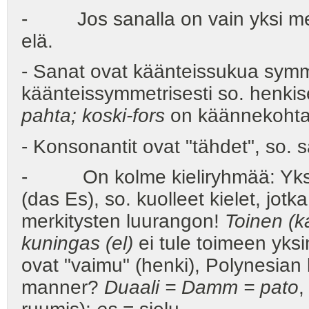
- Jos sanalla on vain yksi merki
elä.
- Sanat ovat käänteissukua symme
käänteissymmetrisesti so. henkise
pahta; koski-fors
on käännekohta
- Konsonantit ovat "tähdet", so. 
- On kolme kieliryhmää: Yksi on
(das Es), so. kuolleet kielet, jotk
merkitysten luurangon!
Toinen (k
kuningas (el)
ei tule toimeen yksin
ovat "vaimu" (henki), Polynesia
manner?
Duaali = Damm = pato
,