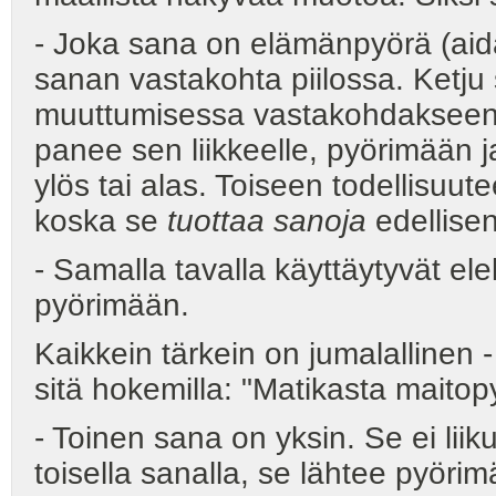
- Joka sana on elämänpyörä (aid
sanan vastakohta piilossa. Ketju 
muuttumisessa vastakohdakseen. 
panee sen liikkeelle, pyörimään 
ylös tai alas. Toiseen todellisuu
koska se
tuottaa sanoja
edellisen
- Samalla tavalla käyttäytyvät el
pyörimään.
Kaikkein tärkein on jumalallinen -
sitä hokemilla: "Matikasta maitopy
- Toinen sana on yksin. Se ei lii
toisella sanalla, se lähtee pyöri