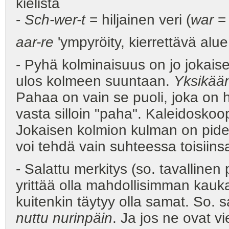
kielistä
-
Sch-wer-t
= hiljainen veri (
war
= 
aar-re
'ympyröity, kierrettävä alu
- Pyhä kolminaisuus on jo jokaisen
ulos kolmeen suuntaan.
Yksikään
Pahaa on vain se puoli, joka on h
vasta silloin "paha". Kaleidoskoop
Jokaisen kolmion kulman on pide
voi tehdä vain suhteessa toisiins
- Salattu merkitys (so. tavallinen
yrittää olla mahdollisimman kaukan
kuitenkin täytyy olla samat. So. 
nuttu nurinpäin
. Ja jos ne ovat vi