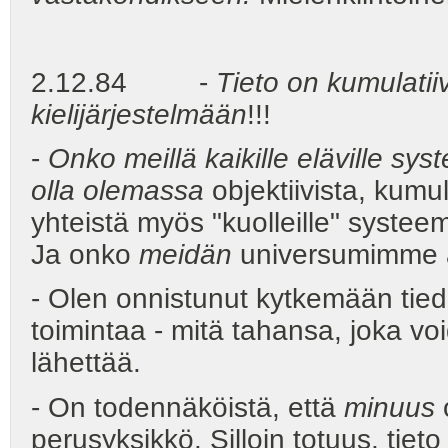
2.12.84 -
Tieto on kumulatiiv
kielijärjestelmään
!!!
-
Onko meillä kaikille eläville syst
olla olemassa
objektiivista, kumul
yhteistä myös "kuolleille" systee
Ja onko
meidän
universumimme 
- Olen onnistunut kytkemään tie
toimintaa - mitä tahansa, joka vo
lähettää.
- On todennäköistä, että
minuus
perusyksikkö. Silloin totuus, tieto