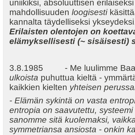
uniikiksi, absoluuttisen erilaise
mahdollisuuden
loogisesti
käsitt
kannalta täydelliseksi ykseydeksi
Erilaisten olentojen on koettav
elämyksellisesti (~ sisäisesti)
3.8.1985 - Me luulimme Baabel
ulkoista
puhuttua kieltä - ymmärt
kaikkien kielten
yhteisen peruss
- Elämän sykintä on vasta entro
entropia on saavutettu, systeem
sanomme sitä kuolemaksi, vaikka 
symmetriansa ansiosta - onkin ka