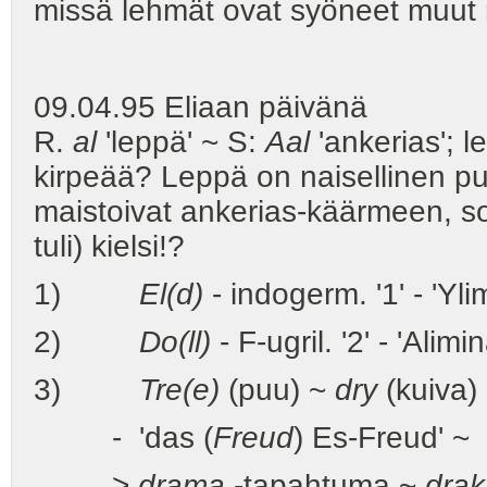
missä lehmät ovat syöneet muut r
09.04.95 Eliaan päivänä
R.
al
'leppä' ~ S:
Aal
'ankerias'; 
kirpeää? Leppä on naisellinen 
maistoivat ankerias-käärmeen, s
tuli) kielsi!?
1)
El(d)
- indogerm. '1' - 'Yli
2)
Do(ll)
- F-ugril. '2' - 'Alimin
3)
Tre(e)
(puu) ~
dry
(kuiva)
- 'das (
Freud
) Es-Freud' ~
>
drama
-tapahtuma ~
dra