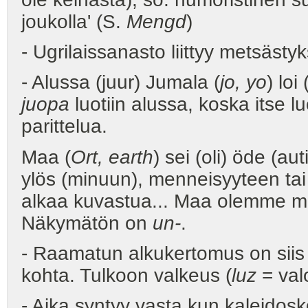
joukolla' (S.
Mengd
)
- Ugrilaissanasto liittyy metsästy
- Alussa (juur) Jumala (
jo, yo
) loi 
juopa
luotiin alussa, koska itse 
parittelua.
Maa (
Ort, earth
) sei (oli) öde (aut
ylös (minuun), menneisyyteen tai
alkaa kuvastua... Maa olemme m
Näkymätön on
un-
.
- Raamatun alkukertomus on siis p
kohta. Tulkoon valkeus (
luz
= val
- Aika syntyy vasta kun kaleidos