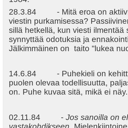
28.3.84 - Mitä eroa on aktiivise
viestin purkamisessa? Passiivine
sillä hetkellä, kun viesti ilmentää
synnyttää odotuksia ja ennakointi
Jälkimmäinen on taito "lukea nuo
14.6.84 - Puhekieli on kehitt
puolen olevaa todellisuutta, pa
on. Puhe kuvaa sitä, mikä ei näy.
02.11.84 -
Jos sanoilla on 
vastakohdikseen.
Mielenkiintoinen 