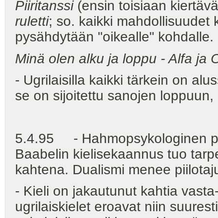
Piiritanssi
(ensin toisiaan kiertäv
ruletti
; so. kaikki mahdollisuudet 
pysähdytään "oikealle" kohdalle.
Minä olen alku ja loppu - Alfa j
- Ugrilaisilla kaikki tärkein on a
se on sijoitettu sanojen loppuun,
5.4.95 - Hahmopsykologinen pii
Baabelin kielisekaannus tuo tarp
kahtena. Dualismi menee piilota
- Kieli on jakautunut kahtia vasta
ugrilaiskielet eroavat niin suurest