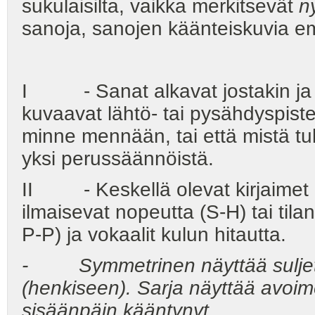
sukulaisilta, vaikka merkitsevät
n
sanoja, sanojen käänteiskuvia e
I - Sanat alkavat jostakin ja p
kuvaavat lähtö- tai pysähdyspiste
minne mennään, tai että mistä tu
yksi perussäännöistä.
II - Keskellä olevat kirjaimet 
ilmaisevat nopeutta (S-H) tai til
P-P) ja vokaalit kulun hitautta.
- Symmetrinen näyttää suljetul
(henkiseen). Sarja näyttää avoimel
sisäänpäin kääntynyt.