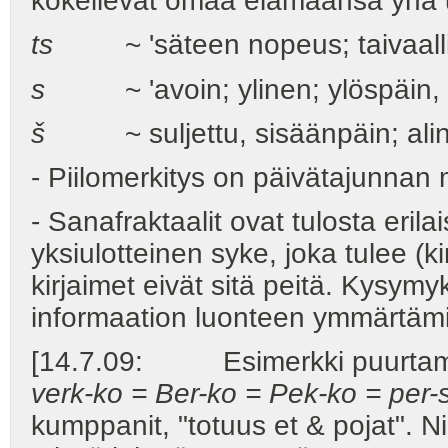
kokeilevat omaa elämäänsä yhä u
ts
~ 'säteen nopeus; taivaalli
s
~ 'avoin; ylinen; ylöspäin, 
š
~ suljettu, sisäänpäin; ali
- Piilomerkitys on päivätajunnan
- Sanafraktaalit ovat tulosta eril
yksiulotteinen syke, joka tulee (ki
kirjaimet eivät sitä peitä. Kysym
informaation luonteen ymmärtäm
[14.7.09: Esimerkki puurtami
verk-ko = Ber-ko = Pek-ko = per-s
kumppanit, "totuus et & pojat". N