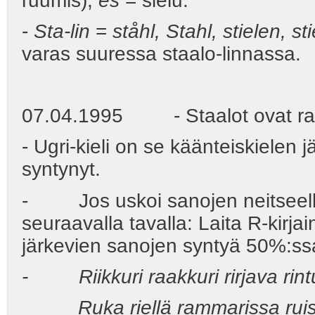
ruumis);
es
= sielu.
-
Sta-lin
=
ståhl, Stahl, stielen, sti
varas suuressa staalo-linnassa.
07.04.1995 - Staalot ovat ra
- Ugri-kieli on se käänteiskielen 
syntynyt.
- Jos uskoi sanojen neitseellis
seuraavalla tavalla: Laita R-kirja
järkevien sanojen syntyä 50%:ss
- Riikkuri raakkuri rirjava rintu
Ruka riellä rammarissa ruiskutt