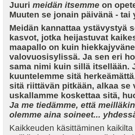
Juuri
meidän itsemme
on opete
Muuten se jonain päivänä - tai y
Meidän kannattaa ystävystyä se
kasvot, jotka heijastuvat kaike
maapallo on kuin hiekkajyväne
valovuosisylissä. Ja sen eri h
sama nimi kuin sillä itsellään.
kuuntelemme sitä herkeämättä,
sitä riittävän pitkään, alkaa s
uskallamme koskettaa sitä, 
Ja me tiedämme, että meilläkin
olemme aina soineet... yhdess
Kaikkeuden käsittäminen kaikilta o