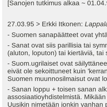
[Sanojen tutkimus alkaa ~ 01.04.9
27.03.95 > Erkki Itkonen:
Lappal
- Suomen sanapäätteet ovat yhtä 
- Sanat ovat siis parillisia tai sym
(aluton, loputon) tai kiertäviä, tai 
- Suom.ugrilaiset ovat säilyttäne
eivät ole sekoittuneet kuin 'ker
Suomen muunnosilmaisut ovat lopu
- Sanan loppu + toisen sanan alku
assosiaatioyhdistelmistä. Mikään e
Uusikin nimetään jonkin vanhan 