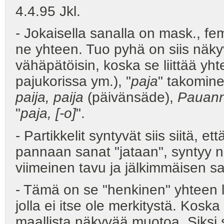
4.4.95 Jkl.
- Jokaisella sanalla on mask., fem
ne yhteen. Tuo pyhä on siis näk
vähäpätöisin, koska se liittää yht
pajukorissa ym.), "
paja
" takomine
paija, paija
(päivänsäde),
Pauann
"
paja, [-o]
".
- Partikkelit syntyvät siis siitä, 
pannaan sanat "jataan", syntyy ni
viimeinen tavu ja jälkimmäisen sa
- Tämä on se "henkinen" yhteen li
jolla ei itse ole merkitystä. Koska 
maallista näkyvää muotoa. Siksi se