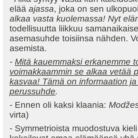
elää
ajassa
, joka on sen ulkopuol
alkaa vasta kuolemassa! Nyt el
todellisuutta liikkuu samanaikaises
asemasuhde toisiinsa nähden. Voi
asemista.
-
Mitä kauemmaksi erkanemme tois
voimakkaammin se alkaa vetää p
kasvaa! Tämä on informaation ja
perussuhde
.
- Ennen oli kaksi klaania:
Modže
virta)
- Symmetrioista muodostuva kieli 