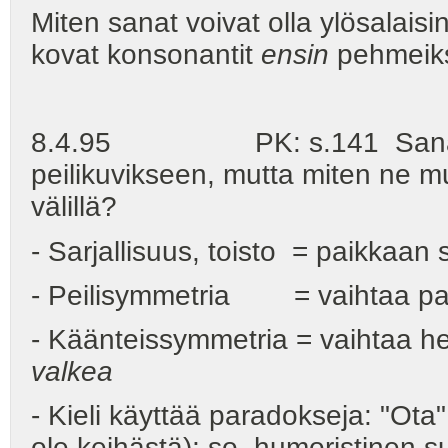
Miten sanat voivat olla ylösalais
kovat konsonantit
ensin
pehmeiks
8.4.95 PK: s.141 Sanat muun
peilikuvikseen, mutta miten ne mu
välillä?
- Sarjallisuus, toisto = paikkaan 
- Peilisymmetria = vaihtaa paik
- Käänteissymmetria = vaihtaa h
valkea
- Kieli käyttää paradokseja: "Ota"
ole keihästä); so. humoristinen s