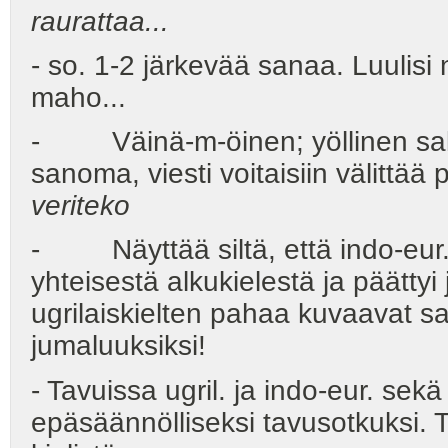
raurattaa...
- so. 1-2 järkevää sanaa. Luulis
maho...
- Väinä-m-öinen; yöllinen salmi;
sanoma, viesti voitaisiin välittää 
veriteko
- Näyttää siltä, että indo-eur. k
yhteisestä alkukielestä ja päätty
ugrilaiskielten pahaa kuvaavat sa
jumaluuksiksi!
- Tavuissa ugril. ja indo-eur. sekä
epäsäännölliseksi tavusotkuksi. 