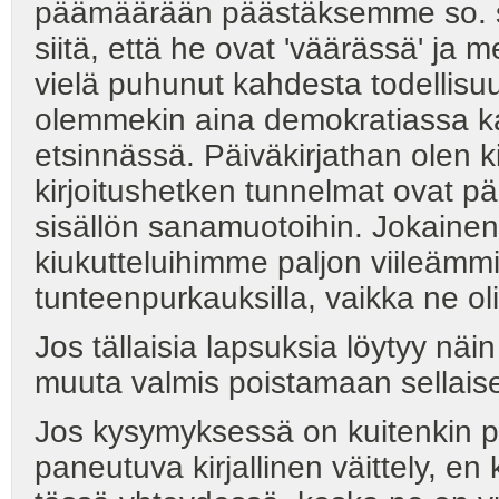
päämäärään päästäksemme so. 
siitä, että he ovat 'väärässä' ja 
vielä puhunut kahdesta todellisu
olemmekin aina demokratiassa k
etsinnässä. Päiväkirjathan olen kir
kirjoitushetken tunnelmat ovat p
sisällön sanamuotoihin. Jokainen
kiukutteluihimme paljon viileämmi
tunteenpurkauksilla, vaikka ne ol
Jos tällaisia lapsuksia löytyy näi
muuta valmis poistamaan sellaiset
Jos kysymyksessä on kuitenkin pel
paneutuva kirjallinen väittely, en 