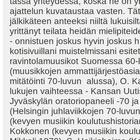
tässä yhteydessä, koska ne on ym
ajattelun kuvataustaa vasten. Tät
jälkikäteen anteeksi niiltä lukuisil
yrittänyt teilata heidän mielipite
- onnistuen joskus hyvin joskus huo
kotisivuillani muistelmissani esit
ravintolamuusikot Suomessa 60-l
(muusikkojen ammattijärjestöasi
mitätöinti 70-luvun alussa), O. 
lukujen vaihteessa - Kansan Uuti
Jyväskylän oratoriopaneeli -70 ja
(Helsingin juhlaviikkojen 70-luvun
(kevyen musiikin koulutushistorian
Kokkonen (kevyen musiikin koulu