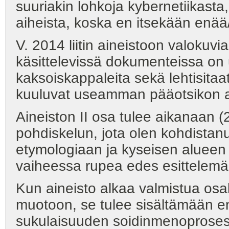
suuriakin lohkoja kybernetiikasta,
aiheista, koska en itsekään enää/
V. 2014 liitin aineistoon valokuvia
käsittelevissä dokumenteissa on
kaksoiskappaleita sekä lehtisitaat
kuuluvat useamman pääotsikon a
Aineiston II osa tulee aikanaan 
pohdiskelun, jota olen kohdistanut
etymologiaan ja kyseisen alueen 
vaiheessa rupea edes esittelemä
Kun aineisto alkaa valmistua osal
muotoon, se tulee sisältämään e
sukulaisuuden soidinmenoprosessii