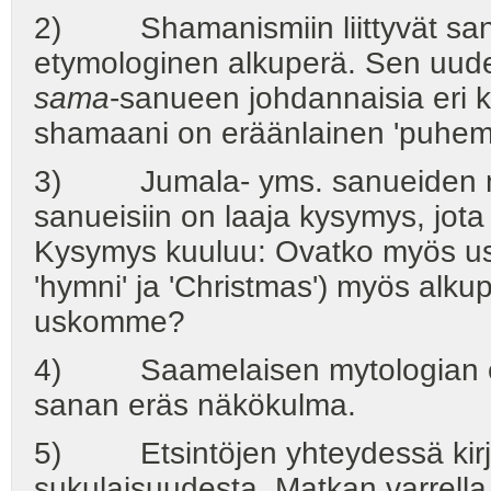
2) Shamanismiin liittyvät sanue
etymologinen alkuperä. Sen uudell
sama
-sanueen johdannaisia eri 
shamaani on eräänlainen 'puhemie
3) Jumala- yms. sanueiden mah
sanueisiin on laaja kysymys, jota 
Kysymys kuuluu: Ovatko myös usko
'hymni' ja 'Christmas') myös alku
uskomme?
4) Saamelaisen mytologian ety
sanan eräs näkökulma.
5) Etsintöjen yhteydessä kirjo
sukulaisuudesta. Matkan varrell