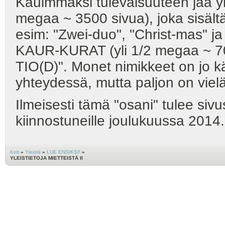
Kauimmaksi tulevaisuuteen jää y
megaa ~ 3500 sivua), joka sisältä
esim: "Zwei-duo", "Christ-mas" j
KAUR-KURAT (yli 1/2 megaa ~ 70
TIO(D)". Monet nimikkeet on jo kä
yhteydessä, mutta paljon on vielä j
Ilmeisesti tämä "osani" tulee sivus
kiinnostuneille joulukuussa 2014.
Koti
»
Yleistä
»
LUE ENSIKSI!
»
YLEISTIETOJA MIETTEISTÄ II