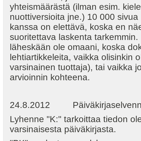
yhteismäärästä (ilman esim. kielel
nuottiversioita jne.) 10 000 sivu
kanssa on elettävä, koska en näe
suoritettava laskenta tarkemmin. L
läheskään ole omaani, koska doku
lehtiartikkeleita, vaikka olisinkin 
varsinainen tuottaja), tai vaikka j
arvioinnin kohteena.
24.8.2012 Päiväkirjaselvenn
Lyhenne "K:" tarkoittaa tiedon ole
varsinaisesta päiväkirjasta.