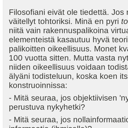
Filosofiani eivät ole tiedettä. Jos n
väitellyt tohtoriksi. Minä en pyri
t
niitä vain rakennuspalikoina virtu
elementeistä kasautuu hyvä teori
palikoitten oikeellisuus. Monet kva
100 vuotta sitten. Mutta vasta nyt
niiden oikeellisuus voidaan todi
älyäni todisteluun, koska koen it
konstruoinnissa:
- Mitä seuraa, jos objektiivisen '
perustuva nykyhetki?
- Mitä seuraa, jos nollainformaa