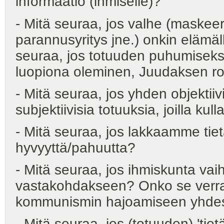
informaatio (ihmiselle)?
- Mitä seuraa, jos valhe (maskeer
parannusyritys jne.) onkin elämä
seuraa, jos totuuden puhumisek
luopiona oleminen, Juudaksen roo
- Mitä seuraa, jos yhden objektiiv
subjektiivisia totuuksia, joilla k
- Mitä seuraa, jos lakkaamme tiet
hyvyyttä/pahuutta?
- Mitä seuraa, jos ihmiskunta vai
vastakohdakseen? Onko se verra
kommunismin hajoamiseen yhde
- Mitä seuraa, jos (totuuden) 'tie