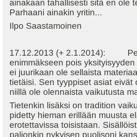
ainakaan tahallisesti sitä en ole t
Parhaani ainakin yritin...
Ilpo Saastamoinen
17.12.2013 (+ 2.1.2014): Perhe
enimmäkseen pois yksityisyyden 
ei juurikaan ole sellaista materiaa
tietäisi. Sen tyyppiset asiat eivät
niillä ole olennaista vaikutusta 
Tietenkin lisäksi on tradition va
pidetty hieman erillään muusta e
erotettavissa toisistaan. Sisällöis
paljonkin nykyisen puolisoni kan