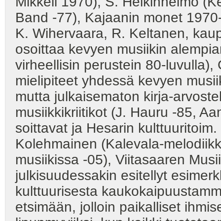
Mikkeli 1970), S. Heikinheimo (Ke
Band -77), Kajaanin monet 1970-lu
K. Wihervaara, R. Keltanen, kaup.j
osoittaa kevyen musiikin alempiarv
virheellisin perustein 80-luvulla)
mielipiteet yhdessä kevyen musiik
mutta julkaisematon kirja-arvostel
musiikkikriitikot (J. Hauru -85, A
soittavat ja Hesarin kulttuuritoim. 
Kolehmainen (Kalevala-melodiik
musiikissa -05), Viitasaaren Musii
julkisuudessakin esitellyt esimer
kulttuurisesta kaukokaipuustamm
etsimään, jolloin paikalliset ihmis