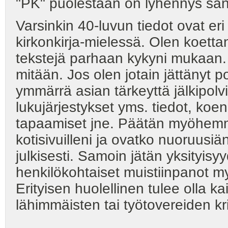
"PK" puolestaan on lyhennys sanas
Varsinkin 40-luvun tiedot ovat eri 
kirkonkirja-mielessä. Olen koettanu
tekstejä parhaan kykyni mukaan. 
mitään. Jos olen jotain jättänyt po
ymmärrä asian tärkeyttä jälkipolvil
lukujärjestykset yms. tiedot, ko
tapaamiset jne. Päätän myöhemmin
kotisivuilleni ja ovatko nuoruusiän
julkisesti. Samoin jätän yksityis
henkilökohtaiset muistiinpanot
Erityisen huolellinen tulee olla k
lähimmäisten tai työtovereiden kri