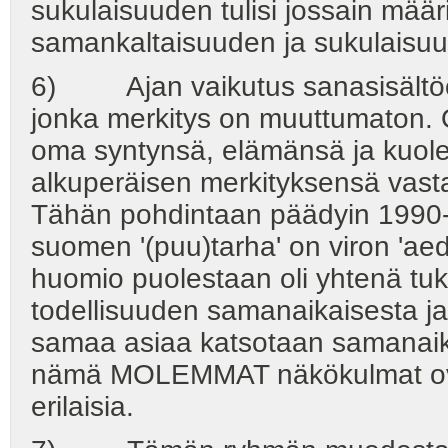
sukulaisuuden tulisi jossain määr
samankaltaisuuden ja sukulaisu
6) Ajan vaikutus sanasisältö
jonka merkitys on muuttumaton. 
oma syntynsä, elämänsä ja kuole
alkuperäisen merkityksensä vastak
Tähän pohdintaan päädyin 1990-lu
suomen '(puu)tarha' on viron 'aed'
huomio puolestaan oli yhtenä tuk
todellisuuden samanaikaisesta ja 
samaa asiaa katsotaan samanaikaise
nämä MOLEMMAT näkökulmat ovat y
erilaisia.