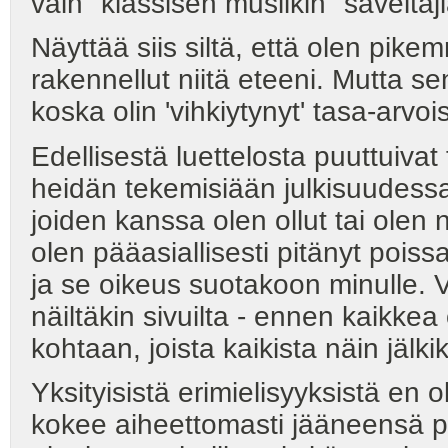
vain "klassisen musiikin" säveltäji
Näyttää siis siltä, että olen pikem
rakennellut niitä eteeni. Mutta se
koska olin 'vihkiytynyt' tasa-arvo
Edellisestä luettelosta puuttuivat
heidän tekemisiään julkisuudessa;
joiden kanssa olen ollut tai olen
olen pääasiallisesti pitänyt poiss
ja se oikeus suotakoon minulle. Vih
näiltäkin sivuilta - ennen kaikkea
kohtaan, joista kaikista näin jälk
Yksityisistä erimielisyyksistä en ol
kokee aiheettomasti jääneensä poi