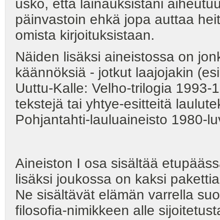
usko, että lainauksistani aiheutuu 
päinvastoin ehkä jopa auttaa hei
omista kirjoituksistaan.
Näiden lisäksi aineistossa on jonki
käännöksiä - jotkut laajojakin (es
Uuttu-Kalle: Velho-trilogia 1993-
tekstejä tai yhtye-esitteitä laulut
Pohjantahti-lauluaineisto 1980-luv
Aineiston I osa sisältää etupääs
lisäksi joukossa on kaksi paketti
Ne sisältävät elämän varrella suor
filosofia-nimikkeen alle sijoitetust