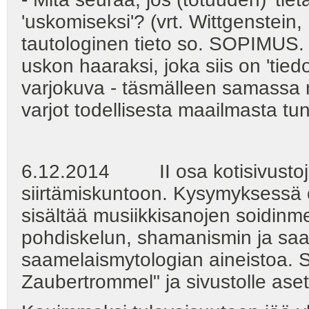
'uskomiseksi'? (vrt. Wittgenstein, 
tautologinen tieto so. SOPIMUS. 
uskon haaraksi, joka siis on 'tie
varjokuva - täsmälleen samassa 
varjot todellisesta maailmasta tun
6.12.2014 II osa kotisivustojen
siirtämiskuntoon. Kysymyksessä on
sisältää musiikkisanojen soidinmen
pohdiskelun, shamanismin ja saa
saamelaismytologian aineistoa. 
Zaubertrommel" ja sivustolle ase