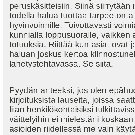
peruskäsitteisiin. Siinä siirrytään n
todella halua tuottaa tarpeetonta
hyvinvoinnille. Toivottavasti voimia
kunnialla loppusuoralle, vaikken 
totuuksia. Riittää kun asiat ovat jo
haluan joskus kertoa kiinnostunei
lähetystehtävässä. Se siitä.
Pyydän anteeksi, jos olen epähu
kirjoituksista lauseita, joissa saat
liian henkilökohtaisiksi tulkittavi
väittelyihin ei mielestäni koskaan 
asioiden riidellessä me vain käy