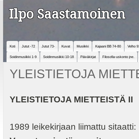
Ilpo Saastamoinen
Koti
Jutut -72
Jutut 73-
Kuvat
Musiikki
Kajaani BB 74-80
Velho 9
Soidinmusiikki 1-9
Soidinmusiikki 10-18
Päiväkirjat
Filosofia-uskonto jne.
YLEISTIETOJA MIETTE
YLEISTIETOJA MIETTEISTÄ II
1989 leikekirjaan liimattu sitaatti: