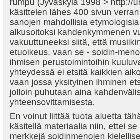
rumpu (Jyväskylä 1998 > http://u
käsittelen lähes 400 sivun verran
sanojen mahdollisia etymologisia 
alkusoitoksi kahdenkymmenen vuo
vakuuttuneeksi siitä, että musiik
etuoikeus, vaan se - soidin-meno
ihmisen perustoimintoihin kuuluva
yhteydessä ei etsitä kaikkien aik
vaan jossa yksityinen ihminen e
jolloin puhutaan aina kahdenväli
yhteensovittamisesta.
En voinut liittää tuota aluetta tä
käsitellä materiaalia niin, ettei s
merkkejä soidinmenojen kielellis