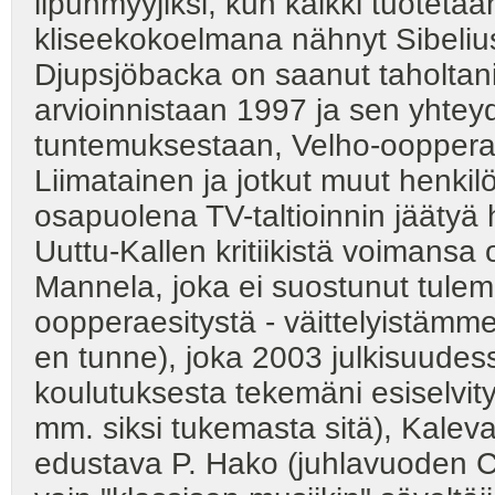
lipunmyyjiksi, kun kaikki tuotet
kliseekokoelmana nähnyt Sibeliu
Djupsjöbacka on saanut taholtani kr
arvioinnistaan 1997 ja sen yhtey
tuntemuksestaan, Velho-oopperan 
Liimatainen ja jotkut muut henkilöt
osapuolena TV-taltioinnin jäätyä 
Uuttu-Kallen kritiikistä voimans
Mannela, joka ei suostunut tul
oopperaesitystä - väittelyistämme
en tunne), joka 2003 julkisuudess
koulutuksesta tekemäni esiselvit
mm. siksi tukemasta sitä), Kalev
edustava P. Hako (juhlavuoden C