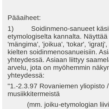
Pääaiheet:
1) Soidinmeno-sanueet käsittä
etymologiselta kannalta. Näyttää si
'mängima', 'joikua', 'tokar', 'igratj
kielten soidinmenosanueisiin. 
yhteydessä. Asiaan liittyy saamel
arvelu, jota on myöhemmin näkyny
yhteydessä:
"1.-2.3.97 Rovaniemen yliopisto /
musiikkitermeistä
(mm. joiku-etymologian liiv