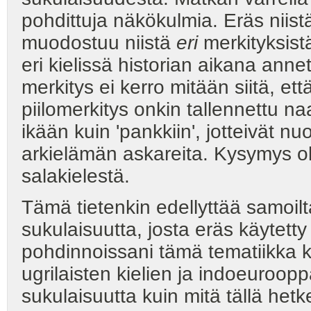
pohdittuja näkökulmia. Eräs niistä
muodostuu niistä
eri
merkityksistä
eri kielissä historian aikana anne
merkitys ei kerro mitään siitä, e
piilomerkitys onkin tallennettu n
ikään kuin 'pankkiin', jotteivät 
arkielämän askareita. Kysymys oli
salakielestä.
Tämä tietenkin edellyttää samoil
sukulaisuutta, josta eräs käytett
pohdinnoissani tämä tematiikka 
ugrilaisten kielien ja indoeuroop
sukulaisuutta kuin mitä tällä hetke