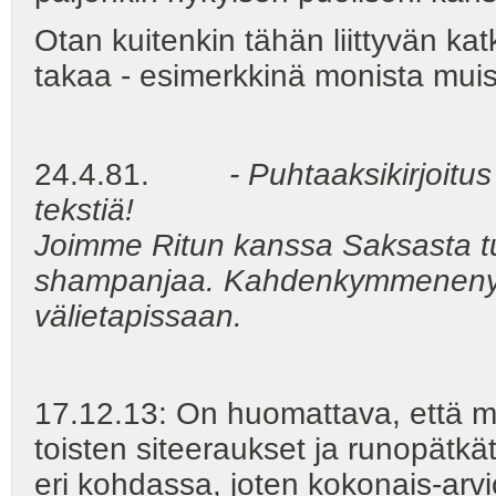
Otan kuitenkin tähän liittyvän k
takaa - esimerkkinä monista muis
24.4.81.
- Puhtaaksikirjoitu
tekstiä!
Joimme Ritun kanssa Saksasta t
shampanjaa. Kahdenkymmeneny
välietapissaan.
17.12.13: On huomattava, että mo
toisten siteeraukset ja runopätk
eri kohdassa, joten kokonais-arvio