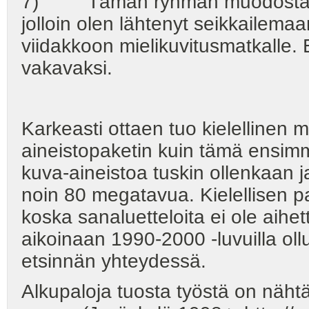
7) Tämän ryhmän muodostavat ru
jolloin olen lähtenyt seikkailema
viidakkoon mielikuvitusmatkalle. E
vakavaksi.
Karkeasti ottaen tuo kielellinen
aineistopaketin kuin tämä ensimmä
kuva-aineistoa tuskin ollenkaan ja
noin 80 megatavua. Kielellisen pa
koska sanaluetteloita ei ole aihe
aikoinaan 1990-2000 -luvuilla ol
etsinnän yhteydessä.
Alkupaloja tuosta työstä on nähtä