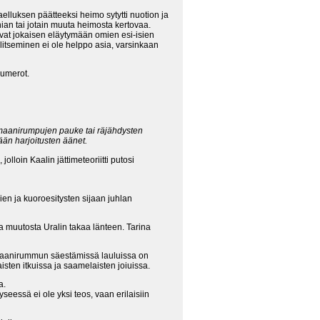
aelluksen päätteeksi heimo sytytti nuotion ja
ian tai jotain muuta heimosta kertovaa.
ivat jokaisen eläytymään omien esi-isien
llitseminen ei ole helppo asia, varsinkaan
numerot.
maanirumpujen pauke tai räjähdysten
ään harjoitusten äänet.
lloin Kaalin jättimeteoriitti putosi
sien ja kuoroesitysten sijaan juhlan
a muutosta Uralin takaa länteen. Tarina
amaanirummun säestämissä lauluissa on
sten itkuissa ja saamelaisten joiuissa.
a.
Kyseessä ei ole yksi teos, vaan erilaisiin