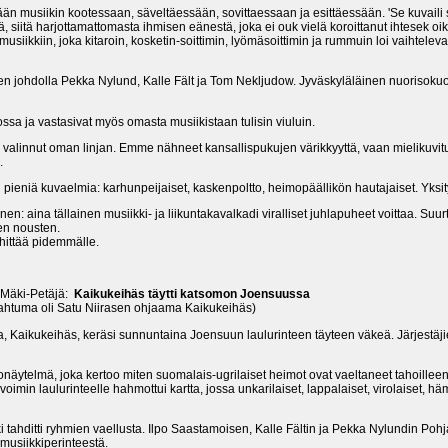
än musiikin kootessaan, säveltäessään, sovittaessaan ja esittäessään. 'Se kuvaili
ä, siitä harjottamattomasta ihmisen eänestä, joka ei ouk vielä koroittanut ihtesek o
siikkiin, joka kitaroin, kosketin-soittimin, lyömäsoittimin ja rummuin loi vaihtele
en johdolla Pekka Nylund, Kalle Fält ja Tom Nekljudow. Jyväskyläläinen nuorisoku
ossa ja vastasivat myös omasta musiikistaan tulisin viuluin.
 valinnut oman linjan. Emme nähneet kansallispukujen värikkyyttä, vaan mielikuvitu
.
ieniä kuvaelmia: karhunpeijaiset, kaskenpoltto, heimopäällikön hautajaiset. Yksityi
n: aina tällainen musiikki- ja liikuntakavalkadi viralliset juhlapuheet voittaa. Suu
een nousten.
hittää pidemmälle.
 Mäki-Petäjä:
Kaikukeihäs täytti katsomon Joensuussa
ahtuma oli Satu Niirasen ohjaama Kaikukeihäs)
a, Kaikukeihäs, keräsi sunnuntaina Joensuun laulurinteen täyteen väkeä. Järjestä
äytelmä, joka kertoo miten suomalais-ugrilaiset heimot ovat vaeltaneet tahoillee
min laulurinteelle hahmottui kartta, jossa unkarilaiset, lappalaiset, virolaiset, h
tahditti ryhmien vaellusta. Ilpo Saastamoisen, Kalle Fältin ja Pekka Nylundin Pohjan
 musiikkiperinteestä.