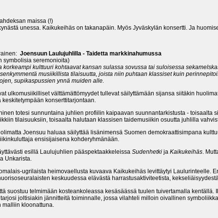
ahdeksan maissa (!)
o kynästä unessa. Kaikukeihäs on takanapäin. Myös Jyväskylän konsertti. Ja huomise
arainen:
Joensuun Laulujuhlilla - Taidetta markkinahumussa
n symbolisia seremonioita)
 ja korkeampi kulttuuri kohtaavat kansan sulassa sovussa tai suloisessa sekamelska
elisenkymmentä
musiikillista tilaisuutta, joista niin puhtaan klassiset kuin perinnepi
itojen, supikaspussien ynnä muiden alle.
ulkomusiikilliset välttämättömyydet tullevat säilyttämään sijansa siitäkin huolimat
keskitetympään konserttitarjontaan.
inen totesi sunnuntaina juhlien profiilin kaipaavan suunnantarkistusta - toisaalta si
ikkiin tilaisuuksiin, toisaalta halutaan klassisen taidemusiikin osuutta juhlilla vahvis
uolimatta Joensuu haluaa säilyttää lisänimensä Suomen demokraattisimpana kulttuu
musiikinkuluttaja ensisijaisena kohderyhmänään.
äyttävästi esillä Laulujuhlien pääspektaakkeleissa
Sudenhetki
ja
Kaikukeihäs
. Mut
ja Unkarista.
malais-ugrilaista heimovaellusta kuvaava Kaikukeihäs levittäytyi Laulurinteelle. E
uorisoseuralaisten keskuudessa elävästä harrastusaktiviteetista, kekseliäisyydestä 
, että suostuu telmimään kosteankoleassa kesäsäässä tuulen tuivertamalla kentällä.
tarjosi joltisiakin jännitteitä toiminnalle, jossa vilahteli milloin oivallinen symboliikk
 malliin kloonattuna.