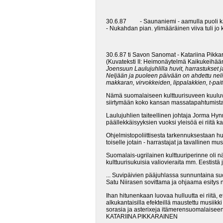
30.6.87 - Saunaniemi - aamulla puoli k
- Nukahdan pian. ylimääräinen viiva tuli j
30.6.87 ti Savon Sanomat - Katariina Pikk
(Kuvateksti II: Heimonäytelmä Kaikukeihää
Joensuun Laulujuhlilla huvit, harrastukset
Neljään ja puoleen päivään on ahdettu n
makkaran, virvokkeiden, lippalakkien, t-pa
Nämä suomalaiseen kulttuurisuveen kuuluvat 
siirtymään koko kansan massatapahtumista 
Laulujuhlien taiteellinen johtaja Jorma Hynn
päällekkäisyyksien vuoksi yleisöä ei riitä ka
Ohjelmistopoliittisesta tarkennuksestaan h
toiselle jotain - harrastajat ja tavallinen 
Suomalais-ugrilainen kulttuuriperinne oli n
kulttuurisukuisia valiovieraita mm. Eestistä 
... Suvipäivien pääjuhlassa sunnuntaina suo
Satu Niirasen sovittama ja ohjaama esitys n
Ihan hitunenkaan luovaa hulluutta ei riitä
alkukantaisilla efekteillä maustettu musiikki 
sorasia ja asterixeja itämerensuomalaiseen
KATARIINA PIKKARAINEN