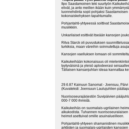
Ilpo Saastamoinen teki suurtyön Kaikukeihä
elivät, ja anto meillen ikään kuin ymmärryst
luonnehdinta sopii pohjaksi Saastamoisen mu
kokonaiskehyksen tapahtumalle.
Pohjantahti-yhtyeessä soittivat Saastamois
musiikkiin.
Unkarilaiset esittivät itseään kansojen jouk
Ritva Starck oli puvustuksen suunnittelussa
turkiksia, maan väreihin soinnutettuja asuja
Kansojen vaelluksen lomaan oli sommiteltu p
Kaikukeihään kokonaisuus oli mielenkiintoine
tyytyväisinä ja yleisö aplodeerasi seisaall
Tällaisen kansanjuhlan ideaa kannattaa ke
29.6.87 Kainuun Sanomat - Joensuu, Päivi
(Kuvateksti: Joensuun Laulujuhlien päätap
Nuorisoseurajärjestön Suvipäivien pääjuhl
000-7 000 ihmistä.
Kaikukeihäs on suomalais-ugrilainen heimon
alkukodista.
Tuhannen nuorisoseuralaisen voi
heimot asettuivat omille asuinalueilleen.
Pohjantahti-yhtyeen shamanistinen musiikki 
arktisten ja suomalais-ugrilaisten kansojen