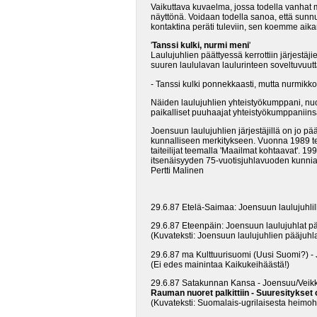
Vaikuttava kuvaelma, jossa todella vanhat my
näyttönä.
Voidaan todella sanoa, että sunnu
kontaktina peräti tuleviin, sen koemme aik
'
Tanssi kulki, nurmi meni
'
Laulujuhlien päättyessä kerrottiin järjestäjie
suuren laululavan laulurinteen soveltuvuutt
- Tanssi kulki ponnekkaasti, mutta nurmikk
Näiden laulujuhlien yhteistyökumppani, nuor
paikalliset puuhaajat yhteistyökumppaniinsa
Joensuun laulujuhlien järjestäjillä on jo p
kunnalliseen merkitykseen. Vuonna 1989 t
taiteilijat teemalla 'Maailmat kohtaavat'. 
itsenäisyyden 75-vuotisjuhlavuoden kunnia
Pertti Malinen
29.6.87 Etelä-Saimaa: Joensuun laulujuhlill
29.6.87 Eteenpäin: Joensuun laulujuhlat pää
(Kuvateksti: Joensuun laulujuhlien pääjuhla
29.6.87 ma Kulttuurisuomi (Uusi Suomi?) 
(Ei edes mainintaa Kaikukeihäästä!)
29.6.87 Satakunnan Kansa - Joensuu/Veik
Rauman nuoret palkittiin - Suuresitykset 
(Kuvateksti: Suomalais-ugrilaisesta heimoh