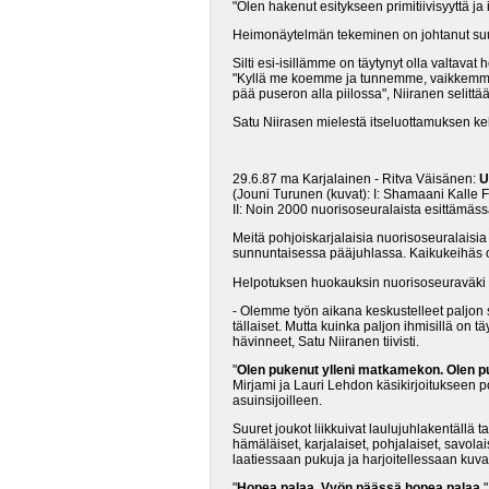
"Olen hakenut esitykseen primitiivisyyttä ja
Heimonäytelmän tekeminen on johtanut suun
Silti esi-isillämme on täytynyt olla valta
"Kyllä me koemme ja tunnemme, vaikkemme t
pää puseron alla piilossa", Niiranen selittää
Satu Niirasen mielestä itseluottamuksen keh
29.6.87 ma Karjalainen - Ritva Väisänen:
U
(Jouni Turunen (kuvat): I: Shamaani Kalle 
II: Noin 2000 nuorisoseuralaista esittämässä
Meitä pohjoiskarjalaisia nuorisoseuralaisia 
sunnuntaisessa pääjuhlassa. Kaikukeihäs ol
Helpotuksen huokauksin nuorisoseuraväki Suv
- Olemme työn aikana keskustelleet paljon 
tällaiset. Mutta kuinka paljon ihmisillä o
hävinneet, Satu Niiranen tiivisti.
"
Olen pukenut ylleni matkamekon. Olen pu
Mirjami ja Lauri Lehdon käsikirjoitukseen po
asuinsijoilleen.
Suuret joukot liikkuivat laulujuhlakentällä tai
hämäläiset, karjalaiset, pohjalaiset, savolai
laatiessaan pukuja ja harjoitellessaan kuv
"
Hopea palaa. Vyön päässä hopea palaa.
"