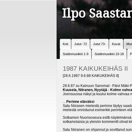
Ilpo Saast
Koti
Jutut -72
Jutut 73-
Kuvat
Mus
Soidinmusiikki 1-9
Soidinmusiikki 10-18
P
1987 KAIKUKEIHÄS II
[28.6.1987 9.6.88 KAIKUKEIHÄS II]
28.6.87 su Kainuun Sanomat - Päivi Mäki-P
Kuusela, Niiranen, Nyytäjä - Kolme vahv
Joensuussa näkyi ja kuului kolme vahvaa na
...
Perinne eläväksi
Satu Niirasen mielestä perinne täytyy saa
mielestä onnistunut esimerkki perinteen elä
Sotkamon Nuorisoseura esitti näytelmänsä Jo
sotkamolaisia ja yleisön kommentit olivat kii
Satu Niiranen on ohjannut ja sovittanut s