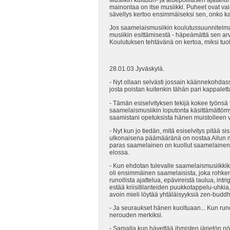
mainontaa on itse musiikki. Puheet ovat va
sävellys kertoo ensimmäiseksi sen, onko kaik
Jos saamelaismusiikin koulutussuunnitelmal
musiikin esittämisestä - häpeämättä sen ar
Koulutuksen tehtävänä on kertoa, miksi tuol
28.01.03 Jyväskylä.
- Nyt ollaan selvästi jossain käännekohdass
josta poistan kuitenkin tähän pari kappalett
- Tämän esiselvityksen tekijä kokee työnsä
saamelaismusiikin loputonta käsittämättömy
saamistani opetuksista hänen muistolleen v
- Nyt kun jo tiedän, mitä esiselvitys pitää s
ulkonaisena päämääränä on nostaa Ailun myyt
paras saamelainen on kuollut saamelainen. Ny
elossa.
- Kun ehdotan tulevalle saamelaismusiikkike
oli ensimmäinen saamelaisista, joka rohkeni
runollista ajattelua, epävireistä laulua, in
estää kriisitilanteiden puukkotappelu-uhki
avoin mieli löytää yhtäläisyyksiä zen-budd
- Ja seuraukset hänen kuoltuaan... Kun run
nerouden merkiksi.
- Samalla kun hävettää ihmisten järjetön n