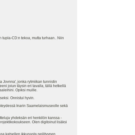
n tupla-CD:n tekoa, mutta turhaan.. Niin
 Jovnna', jonka rytmiikan tunnistin
ni joiun täysin eri tavalla, tällä hetkellä
aaleihini. Opiksi muille.
kseksi. Onnistui hyvin.
 yhteydessä Inarin Saamelaismuseolle sekä
tteluja yhdeksän eri henkilön kanssa -
rojektikokoukseen. Olen digitoinut lisäksi
a katsellen ikkunasta peilityynen