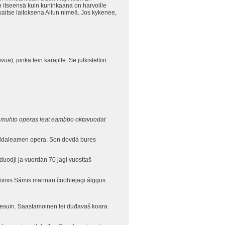
en itseensä kuin kuninkaana on harvoille
aitse laitoksena Ailun nimeä. Jos kykenee,
 jonka tein käräjille. Se julkistettiin.
a muhto operas leat eambbo oktavuodat
guldaleamen opera. Son dovdá bures
duodji ja vuordán 70 jagi vuosttaš
iinis Sámis mannan čuohtejagi álggus.
aviesuin. Saastamoinen lei duđavaš koara