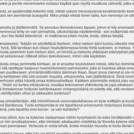
seksi ja perille menemiseksi voidaan käyttää ajan myötä muuttuvia välineitä, jotka
teita, se epäilemättä kokeilisi niitä, mikäli uskoisi menestyvänsä keväthämärän ka
isi sen perinteistä laulutyyliä. Miksi yrittää vikistä hiiren lailla, kun menestys on 
amalla ja jäljittelemällä. Se perustuu ikimuistoiseen tapaan, johon ei liity arvoma
ennessä tehty on vain pinnallista, ulkokohtaista näyttelemistä - sen esittämistä miltä
 kun itse tietää tekevänsä - ei matkivansa jotain muuta, toista, oikeaa tekijää.
nalaiseksi. Tekijän on selvitettävä itselleen, miksi metson ääni kuuluu oikealle met
htä hyvä. Sitä tarvitaan kun ollaan houkuttelemassa toista hiirtä luokseen, ei metso
lusta paremmin kuin metson ääni, on hiirellä ja metsolla yhtälaiset edellytykset jat
 sellaisinaan riittävät siihen tarkoitukseen, mihin niitä käytetään.
tusta omaa perinnettä kohtaan, se ei ansaitse koulutuksen nimeä, sillä tuo toimint
isi sitä opettajan kaapuun naamioituneeksi paholaiseksi, joka ei haaskaa aikaa o
sen puutteeseen, ymmärtämättömäksi jäämisen tilaan, tilaan jossa mennyt ei ole mitä
ehityksen olla vain jossain muualla, ulkopuolella, vain jäljiteltävänä. Siinä siivel
 perhosen pitää hävetä omaa kotelovaihettaan. Kaikkein pisimmälle vietynä joku o
. Yksilö voi tuntea edistyvänsä, muuttaa kokonainen yhteiskunta tai jopa aikakaus
 ihmiskunnan historian kehityskaaren virstanpylväänä on pidetty sitä, että nenären
tä kehittymään vihan ja rakkauden tunteissa?
ymmärtämään, että inhimillisessä vuorovaikutuksessa on kyse esittäjän ja kuulijan 
n siinä tilanteessa. Tuota kohtaamista ei ole tapahtunut universumin historiassa kos
ämä, joka tapahtui ensi kerran - ja vain kahdelle?
nsa silloin, kun se kykenee vastaamaan näihin kysymyksiin tai edes herättämään n
on niin ainutlaatuineen, ettei minkään aikakauden estetiikka tai filosofia kykene si
aan parempaan. Vertausta ei voida tehdä, koska missään muualla ei toistu tämän t
iskelija tajuaa, ettei hän voi tehdä musiikkia muita paremmin, vaan että hän voi te