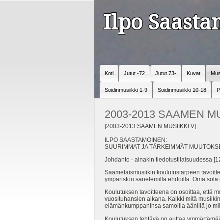
Ilpo Saast
Koti
Jutut -72
Jutut 73-
Kuvat
Mus
Soidinmusiikki 1-9
Soidinmusiikki 10-18
P
2003-2013 SAAMEN MU
[2003-2013 SAAMEN MUSIIKKI V]
ILPO SAASTAMOINEN:
SUURIMMAT JA TÄRKEIMMÄT MUUTOKSET
Johdanto - ainakin tiedotustilaisuudessa [12.
Saamelaismusiikin koulutustarpeen tavoitte
ympäristön sanelemilla ehdoilla. Oma sola o
Koulutuksen tavoitteena on osoittaa, että mu
vuosituhansien aikana. Kaikki mitä musiiki
elämänkumppaninsa samoilla äänillä jo milj
Koulutuksen tehtävä on auttaa ymmärtämään 