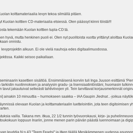
lan kolttamateriaalia levyn tekoa silmällä pitäen.
uolan kolttien CD-materiaalia etsiessä. Olen päässyt kiinni töistä!!!
ta tekemään Kuolan kolttien tupla-CD:tä.
yvä, mutta henkinen puoli ei. Olen nyt puolitoista vuotta yrittänyt aloittaa Kuola
kaan onnistu.
evyprojektin alkuun. Ei ole vielä nauhoja edes digitaalimuodossa.
ktissa. Kaikki seisoo paikallaan.
eminaarin kasettien sisältöä. Ensimmäisenä korviin tuli Inga Juuson esittämä 'Piera
arkistin nuotinnoksen ja analyysin gradu- ja lisensiaatintöistäni, huomasin tulkinnee
tavut jakautuivat selkeästi tahtiviivojen yli. Tein tarvittavat korjausmerkinnät origin
ni] ainakin 10 minuuttia – hurmokseen saakka – IAA Gaupin
Jiednat
...-joikua näytö
nissä olevaan Kuolan ja kolttamateriaalin luettelointiin, jota teen digitoimisen
arten.
ksia vailla. Takana mm. itkua, 22 1/2 tunnin työvuorokausi, kirje- ja puhelinneuvo
nyt toukokuun loppuun Inariin, jonne menen parin päivän päästä luennoimaan ja digip
ovan leuddia N:o 43 "Teem Feadsi" ja itken täällä Mesikämmenen uudessa asunnoss