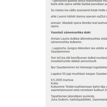
- Operasolot gáibidit lávlus klassihkalaš m
ballá ahte opera sáhttá šaddat parodiijan j
Su mielas lea váttis assosieret Aslak Hett
ahte Launis háliidii dainna operain oažžut
arenain. Maiddái opera librettoi leat lasi
opera.
Vuosttaš sámemusihka dutki
Armais Launis dutkkai álbmotmusihka viidá
sámemusihka dutkamis.
- Lappische Juoigos-Melodien lea viiddis v
Saastamoinen.
Son ieš lea dál beroštuvvan dutkat nuortas
moaddečuohte dákkár personluođi.
Ilpo Saastamoinen lei Helssegis logaldall
Lagabui 50 jagi musihkain bargan Saastamo
9.5.2005 Inarissa
Kutsu
Kutsumme Teidät osallistumaan Ijahis Idja
saamelaisnuoret sekä nenetsien kulttuuri [Y
Tapahtuman järjestäjien puolesta,
Juha Guttorm, hallintopäällikkö, Saamelais