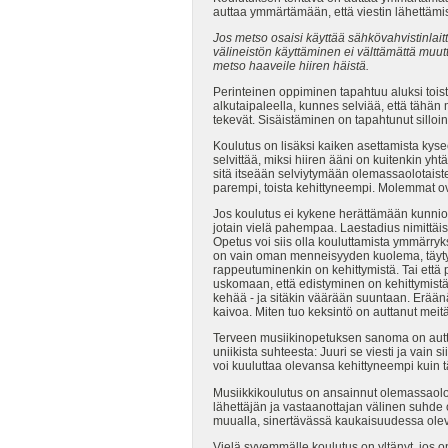
auttaa ymmärtämään, että viestin lähettämi
Jos metso osaisi käyttää sähkövahvistinlait
välineistön käyttäminen ei välttämättä muutta
metso haaveile hiiren häistä.
Perinteinen oppiminen tapahtuu aluksi toist
alkutaipaleella, kunnes selviää, että tähän m
tekevät. Sisäistäminen on tapahtunut silloin,
Koulutus on lisäksi kaiken asettamista kysee
selvittää, miksi hiiren ääni on kuitenkin y
sitä itseään selviytymään olemassaolotaiste
parempi, toista kehittyneempi. Molemmat ovat
Jos koulutus ei kykene herättämään kunnioi
jotain vielä pahempaa. Laestadius nimittä
Opetus voi siis olla kouluttamista ymmärryk
on vain oman menneisyyden kuolema, täytyy k
rappeutuminenkin on kehittymistä. Tai että
uskomaan, että edistyminen on kehittymistä
kehää - ja sitäkin väärään suuntaan. Eräänä
kaivoa. Miten tuo keksintö on auttanut mei
Terveen musiikinopetuksen sanoma on auttaa 
uniikista suhteesta: Juuri se viesti ja vai
voi kuuluttaa olevansa kehittyneempi kuin t
Musiikkikoulutus on ansainnut olemassaolo
lähettäjän ja vastaanottajan välinen suhde 
muualla, sinertävässä kaukaisuudessa olev
Vielä syvemmälle koulutus on yltänyt, jos op