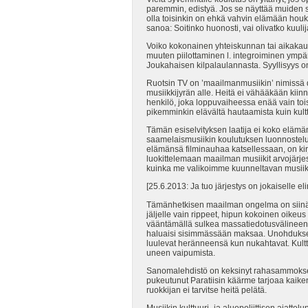
paremmin, edistyä. Jos se näyttää muiden sil
olla toisinkin on ehkä vahvin elämään hou
sanoa: Soitinko huonosti, vai olivatko kuulij
Voiko kokonainen yhteiskunnan tai aikakaud
muuten piilottaminen l. integroiminen ymp
Joukahaisen kilpalaulannasta. Syyllisyys on 
Ruotsin TV on ’maailmanmusiikin’ nimissä d
musiikkijyrän alle. Heitä ei vähääkään kiin
henkilö, joka loppuvaiheessa enää vain toist
pikemminkin elävältä hautaamista kuin kult
Tämän esiselvityksen laatija ei koko elämäns
saamelaismusiikin koulutuksen luonnostelu
elämänsä filminauhaa katsellessaan, on kir
luokittelemaan maailman musiikit arvojärjes
kuinka me valikoimme kuunneltavan musiikin
[25.6.2013: Ja tuo järjestys on jokaiselle eli
Tämänhetkisen maailman ongelma on siinä, e
jäljelle vain rippeet, hipun kokoinen oikeus
vääntämällä sulkea massatiedotusvälineen 
haluaisi sisimmässään maksaa. Unohduksen 
luulevat heränneensä kun nukahtavat. Kultt
uneen vaipumista.
Sanomalehdistö on keksinyt rahasammoksee
pukeutunut Paratiisin käärme tarjoaa kaiken
ruokkijan ei tarvitse heitä pelätä.
Musiikin kulttuuri- ja aluepoliittisen ajattel