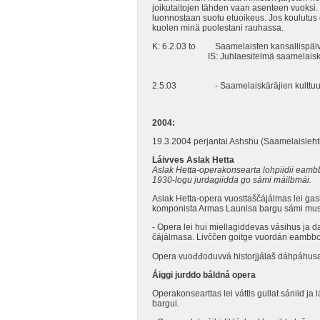
joikutaitojen tähden vaan asenteen vuoksi. 
luonnostaan suotu etuoikeus. Jos koulutus 
kuolen minä puolestani rauhassa.
K: 6.2.03 to Saamelaisten kansallispäiv
IS: Juhlaesitelmä saamelaiskultt
2.5.03 - Saamelaiskäräjien kulttuurilautak
2004:
19.3.2004 perjantai Ashshu (Saamelaislehti)
Láivves Aslak Hetta
Aslak Hetta-operakonsearta lohpiidii eamb
1930-logu jurdagiidda go sámi máilbmái.
Aslak Hetta-opera vuosttaščájálmas lei ga
komponista Armas Launisa bargu sámi mus
- Opera lei hui miellagiddevas vásihus ja d
čájálmasa. Livččen goitge vuordán eambb
Opera vuođđoduvvá historjjálaš dáhpáhusa
Á
iggi jurddo báldná opera
Operakonsearttas lei váttis gullat sániid j
bargui.