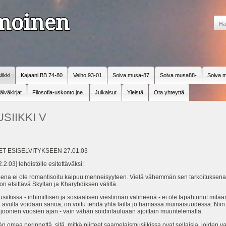
amoinen
iikki
Kajaani BB 74-80
Velho 93-01
Soiva musa-87
Soiva musa88-
Soiva m
äiväkirjat
Filosofia-uskonto jne.
Julkaisut
Yleistä
Ota yhteyttä
SIIKKI V
 ESISELVITYKSEEN 27.01.03
2.03] lehdistölle esitettäväksi:
ena ei ole romantisoitu kaipuu menneisyyteen. Vielä vähemmän sen tarkoituksena o
n etsittävä Skyllan ja Kharybdiksen väliltä.
siikissa - inhimillisen ja sosiaalisen viestinnän välineenä - ei ole tapahtunut mitää
n avulla voidaan sanoa, on voitu tehdä yhtä lailla jo hamassa muinaisuudessa. Niin
oonien vuosien ajan - vain vähän soidinlauluaan ajoittain muuntelemalla.
omaa perinnettä, sitä, mitkä piirteet saamelaismusiikissa ovat sellaisia, joiden 