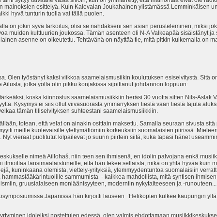
in mainoksien esittelyä. Kuin Kalevalan Joukahainen ylistämässä Lemminkäisen univi
ki hyvä tunturin tuolla vai tällä puolen.
la on jokin syvä tarkoitus, olisi se nähdäkseni sen asian perusteleminen, miksi jo
voa muiden kulttuurien joukossa. Tämän asenteen oli N-A Valkeapää sisäistänyt ja 
lainen asenne on oikeutettu. Tehtävänä on näyttää tie, mitä pitkin kulkemalla on ma
a. Olen työstänyt kaksi viikkoa saamelaismusiikin koulutuksen esiselvitystä. Sitä on
a Ailusta, jotka yöllä olin pikku konjakissa sijoittanut johdannon loppuun:
 tärkeäksi, koska kiinnostus saamelaismusiikkiin heräsi 30 vuotta sitten Nils-Asla
yttä. Kysymys ei siis ollut viivasuorasta ymmärryksen tiestä vaan tiestä tajuta a
elkaa tämän tiliselvityksen suhteestani saamelaismusiikkiin.
isällään, totean, että velat on ainakin osittain maksettu. Samalla seuraan sivusta si
ti meille kuolevaisille ylettymättömiin korkeuksiin suomalaisten piirissä. Mieleen
t vieraat puolitutut kilpailevat jo suurin piirtein siitä, kuka tapasi hänet useammin
skukselle nimeä Aillohaš, niin teen sen ihmisenä, en idolin palvojana enkä musiikil
 ilmoittaa länsimaalaistuneille, että hän tekee sellaista, mikä on yhtä hyvää kuin m
trigejä, kuninkaana olemista, viettely-yrityksiä, ylemmyydentuntoa suomalaisiin verra
a, hammaslääkärintuolille sammumista - kaikkea mahdollista, mitä syntisen ihmise
hismiin, gruusialaiseen moniäänisyyteen, moderniin nykytaiteeseen ja -runouteen...
osymposiumissa Japanissa hän kirjoitti lauseen ’Helikopteri kulkee kaupungin yllä
öyrtyminen idoleiksi nostettujen edessä, olen valmis ehdottamaan musiikkikeskuksen