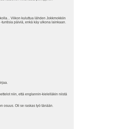
olla... Viikon kuluttua lähden Jokkmokkiin
-tuntisia päiviä, enkä käy ulkona lainkaan.
rjaa.
ttelot niin, että englannin-kielelläkin niistä
n osuus. Oli se raskas työ tänään.