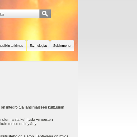
usiikin tutkimus
Etymologiat
Soidinmenot
n integroitua länsimaiseen kulttuuriin
n olennaista kehitystä viimeisten
 kuin metso on löytänyt
vaikutusteho on ajaton. Tehtävänä on myös