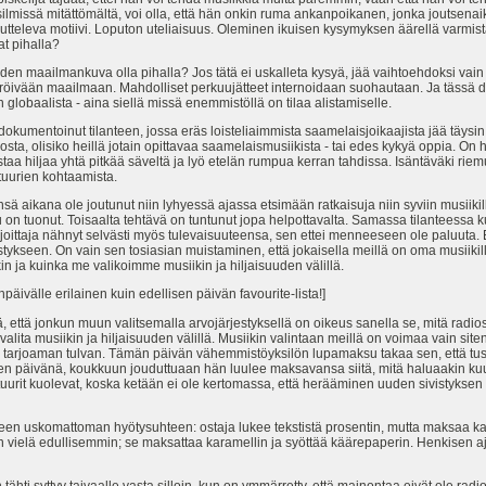
missä mitättömältä, voi olla, että hän onkin ruma ankanpoikanen, jonka joutsenaika e
kutteleva motiivi. Loputon uteliaisuus. Oleminen ikuisen kysymyksen äärellä varm
at pihalla?
en maailmankuva olla pihalla? Jos tätä ei uskalleta kysyä, jää vaihtoehdoksi vain
äröivään maailmaan. Mahdolliset perkuujätteet internoidaan suohautaan. Ja tässä 
globaalista - aina siellä missä enemmistöllä on tilaa alistamiselle.
okumentoinut tilanteen, jossa eräs loisteliaimmista saamelaisjoikaajista jää täysi
nosta, olisiko heillä jotain opittavaa saamelaismusiikista - tai edes kykyä oppia. O
aa hiljaa yhtä pitkää säveltä ja lyö etelän rumpua kerran tahdissa. Isäntäväki riemu
tuurien kohtaamista.
ä aikana ole joutunut niin lyhyessä ajassa etsimään ratkaisuja niin syviin musiikill
 on tuonut. Toisaalta tehtävä on tuntunut jopa helpottavalta. Samassa tilanteess
joittaja nähnyt selvästi myös tulevaisuuteensa, sen ettei menneeseen ole paluuta. 
tykseen. On vain sen tosiasian muistaminen, että jokaisella meillä on oma musiikill
 ja kuinka me valikoimme musiikin ja hiljaisuuden välillä.
npäivälle erilainen kuin edellisen päivän favourite-lista!]
ttä jonkun muun valitsemalla arvojärjestyksellä on oikeus sanella se, mitä radio
 valita musiikin ja hiljaisuuden välillä. Musiikin valintaan meillä on voimaa vain sit
tarjoaman tulvan. Tämän päivän vähemmistöyksilön lupamaksu takaa sen, että tusk
päivänä, koukkuun jouduttuaan hän luulee maksavansa siitä, mitä haluaakin kuun
uurit kuolevat, koska ketään ei ole kertomassa, että herääminen uuden sivistyksen
n uskomattoman hyötysuhteen: ostaja lukee tekstistä prosentin, mutta maksaa ka
 vielä edullisemmin; se maksattaa karamellin ja syöttää käärepaperin. Henkisen ajat
un tähti syttyy taivaalle vasta silloin, kun on ymmärretty, että mainontaa eivät ole rad