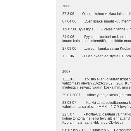
2006:
27.3.06 Olen jo kolme viikkoa tutkinut Kuo
07.04.06 ...Sen lisäksi maaliskuu mennyt K
09.07.06 Jyväskylä - Palasin tänne Viros
24.9.06 - Fyysinen kuntoni on kohtalaisen h
kauan kuin se on tekemättä, ei mikään muu
27.09.06 ...mietin, kuinka saisin Kuolan l
1.11.06 - Ei vieläkään edistystä CD-proje
2007:
11.1.07. Tarkistin eilen joikutranskriptios
välittömästi olevan 23-23-23-32 = 20/8. Kun t
mielestäni selvästi väärin, koska mm. nimien 
29.01.2007 - Viime yönä joikasin [unissa
23.03.07 - Kaikki tämä sekoittuneena käyn
valmistumassa olevaa MMK:n 2-CD-levyä v
22.5.07 - Koltta-CD osaltani vain tarkistu
kolme tohtoria jne. eikä levy silti ennättä
Kuolan materiaalia yht. n. 60 CD-levyä.
6.6.07 klo 7.15 - Kuuntelen A.O, Gerassim