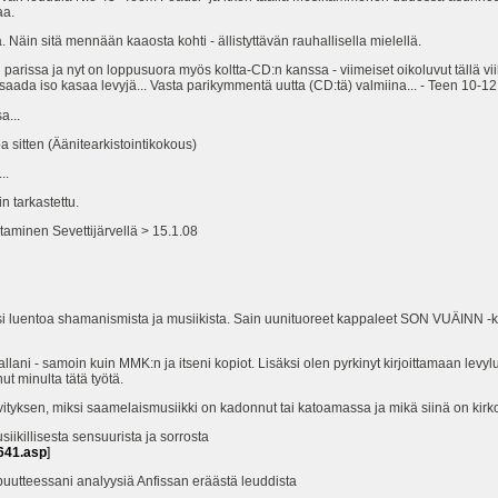
aa.
äin sitä mennään kaaosta kohti - ällistyttävän rauhallisella mielellä.
issa ja nyt on loppusuora myös koltta-CD:n kanssa - viimeiset oikoluvut tällä viik
aada iso kasaa levyjä... Vasta parikymmentä uutta (CD:tä) valmiina... - Teen 10-12 
...
itten (Äänitearkistointikokous)
..
tarkastettu.
aminen Sevettijärvellä > 15.1.08
luentoa shamanismista ja musiikista. Sain uunituoreet kappaleet SON VUÄINN -ki
llani - samoin kuin MMK:n ja itseni kopiot. Lisäksi olen pyrkinyt kirjoittamaan levylue
ut minulta tätä työtä.
ityksen, miksi saamelaismusiikki on kadonnut tai katoamassa ja mikä siinä on kirko
killisesta sensuurista ja sorrosta
641.asp
]
utteessani analyysiä Anfissan eräästä leuddista