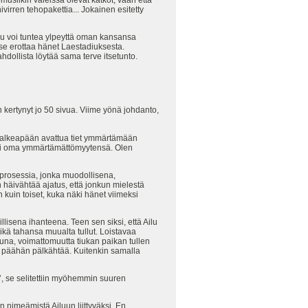
rren tehopakettia... Jokainen esitetty
ku voi tuntea ylpeyttä oman kansansa
se erottaa hänet Laestadiuksesta.
hdollista löytää sama terve itsetunto.
 kertynyt jo 50 sivua. Viime yönä johdanto,
k Valkeapään avattua tiet ymmärtämään
luksi oma ymmärtämättömyytensä. Olen
tä prosessia, jonka muodollisena,
 häivähtää ajatus, että jonkun mielestä
 kuin toiset, kuka näki hänet viimeksi
lisena ihanteena. Teen sen siksi, että Ailu
ikä tahansa muualta tullut. Loistavaa
ttuna, voimattomuutta tiukan paikan tullen
n päähän pälkähtää. Kuitenkin samalla
’, se selitettiin myöhemmin suuren
 nimeämistä Ailuun liittyväksi. En