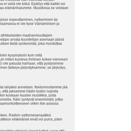
i vielä ole tullut. Epäilys että kaikki voi
istaa elämänhalumme. Musiikissa se voidaan
 joiun sopeuttaminen, nylkeminen tai
draamassa ei ole kyse Väinämöisen ja
n afrikkalaisten maahanmuuttajien
n helppo arvata kuuntelijan asemaan jäävä
itsee tästä synteesistä, joka muistuttaa
isiin kysymyksiin kuin mitä
a kuin miten kuoleva ihminen kokee menneen
Ei ole paluuta harhaan, että pystyisimme
inen tärkeys-järjestyksemme; se järjestys,
sta lahjaksi annetaan. Itsetunnostamme jää
en, että jaksamme hädin tuskin nupista
in koskaan kuulee musiikkia, josta
nella. Näin syntyvät enemmistöt, jotka
 aamunkoitteeseen olikin itse asiassa
iken. Radion valtiomesenaatiksi
telun eläkeläiset eivät voi purra, joten
iomusiikin väleissä olevat katkot, vaan että