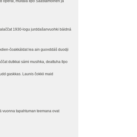
id operai, muitala Ilpo Saastamoinen ja
ppalaččat 1930-logu jurddašanvuohki báidná
lodien-čoakkáldat lea ain guovddáš duodji
aččat dutkkai sámi musihka, deattuha Ilpo
eudd gaskkas. Launis čokkii maid
Tänä vuonna tapahtuman teemana ovat