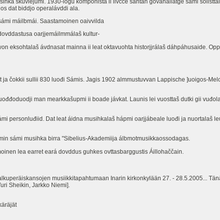
usihka skuvlejumi. 1930-logu komponista ii livčče sáhtán govahallatge sámi solistta
uos dat biddjo operalávddi ala.
a sámi máilbmái. Saastamoinen oaivvilda
 dovddastusa oarjjemáilmmálaš kultur-
huwon eksohtalaš ávdnasat mainna ii leat oktavuohta historjjrálaš dáhpáhusaide. O
t ja čokkii sullii 830 luođi Sámis. Jagis 1902 almmustuvvan Lappische ]uoigos-Me
uođđoduodji man mearkkašupmi ii boade jávkat. Launis lei vuosttaš dutki gii vuđol
ámi personluđiid. Dat leat áidna musihkalaš hápmi oarjjábeale luođi ja nuortalaš l
amin sámi musihka birra "Sibelius-Akademiija álbmotmusikkaossodagas.
inen lea earret eará dovddus guhkes ovttasbarggustis Áillohaččain.
 alkuperäiskansojen musiikkitapahtumaan Inarin kirkonkylään 27. - 28.5.2005... 
uri Sheikin, Jarkko Niemi].
käräjät