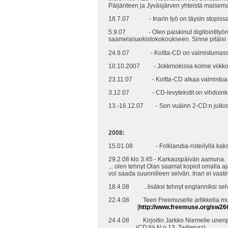
Päijänteen ja Jyväsjärven yhteistä maisem
18.7.07 - Inarin työ on täysin stopissa. N
5.9.07 - Olen paiskinut digitointityön par
saamelaisarkistokokoukseen. Sinne pitäisi s
24.9.07 - Koltta-CD on valmistumassa
10.10.2007 - Jokkmokissa kolme viikkoa s
23.11.07 - Koltta-CD alkaa valmistua.
3.12.07 - CD-levytekstit on vihdoinkin 
13.-16.12.07 - Son vuäinn 2-CD:n julkist
2008:
15.01.08 - Folklandia-risteilyllä kaksi 
29.2.08 klo 3:45 - Karkauspäivän aamuna.
... olen tehnyt Olan saamat kopiot omalla aja
voi saada suunnilleen selvän. Inari ei vaatin
18.4.08 ...lisäksi tehnyt englanniksi selv
22.4.08 Teen Freemuselle artikkelia musii
[
http://www.freemuse.org/sw26
24.4.08 Kirjoitin Jarkko Niemelle unenpu
(CD:llä N:o 13, Tadjenaz).