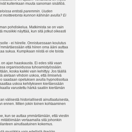
 eivät kuitenkaan muuta sanoman sisältöä.
rkeloissa entistä paremmin. Uuden
ollut moitteetonta kunnon kähinän avulla? Ei
ailman pohdiskelua. Matkimista se on vain
 musiikki näyttää, kun sitä jotkut oikeasti
solle - ei hiirelle. Onnistuessaan koulutus
a. Ymmärtäessään että hiiren oma ääni auttaa
kaa sukua. Kumpikaan niistä ei ole toista
a on ajan haaskausta. Ei edes sitä vaan
massa organisoidussa tuhoamistyössään.
än, koska kaikki vain kehittyy. Jos täällä
lä aletaan vihdoin uskoa, että ilmiselvä
rpo saadaan opetuksen avulla hypnotisoitua
i saattaa uskoa kehitykseen kiertäessään
kaalla varustettu härkä saatiin kiertämän
välisestä historiallisesti ainutlaatuisesta,
kaan ennen. Miten jokin toinen kohtaaminen
e, kun se auttaa ymmärtämään, että viestin
tä mitätöimään vertaamalla sitä johonkin
ilanteen ainutlaatuinen kokemus.
hdä musiikkia vain edellistä itseään