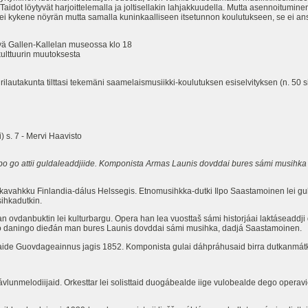
Taidot löytyvät harjoittelemalla ja joltisellakin lahjakkuudella. Mutta asennoitumin
ei kykene nöyrän mutta samalla kuninkaalliseen itsetunnon koulutukseen, se ei ans
ä Gallen-Kallelan museossa klo 18
uurin muutoksesta
unta tilttasi tekemäni saamelaismusiikki-koulutuksen esiselvityksen (n. 50 sivua),
 s. 7 - Mervi Haavisto
bo go attii guldaleaddjiide. Komponista Armas Launis dovddai bures sámi musihk
skavahkku Finlandia-dálus Helssegis. Etnomusihkka-dutki Ilpo Saastamoinen lei 
ihkadutkin.
an ovdanbuktin lei kulturbargu. Opera han lea vuosttaš sámi historjáai laktáseaddji 
o daningo dieđán man bures Launis dovddai sámi musihka, dadjá Saastamoinen.
ide Guovdageainnus jagis 1852. Komponista gulai dáhpráhusaid birra dutkanmátk
a lávlunmelodiijaid. Orkesttar lei solisttaid duogábealde iige vulobealde dego oper