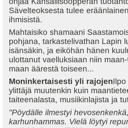
ohjaa Kansallisoopperan tuotanto
Sävelteoksesta tulee eräänlainen 
ihmisistä.
Mahtaisiko shamaani Saastamoisen
pohjana, tarkastelivathan Lapin 
isänsäkin, ja eiköhän hänen kuul
ulottanut vaelluksiaan niin maan-ti
maan äärestä toiseen...
Moninkertaisesti yli rajojen
Ilpo
ylittäjä muutenkin kuin maantietee
taiteenalasta, musiikinlajista ja 
"Pöydälle ilmestyi hevosenkenkä, 
karhunhammas. Vielä löytyi repu