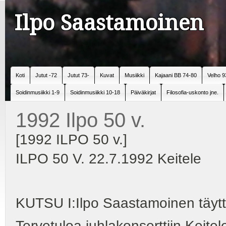
Ilpo Saastamoinen
Koti
Jutut -72
Jutut 73-
Kuvat
Musiikki
Kajaani BB 74-80
Velho 9
Soidinmusiikki 1-9
Soidinmusiikki 10-18
Päiväkirjat
Filosofia-uskonto jne.
1992 Ilpo 50 v.
[1992 ILPO 50 v.]
ILPO 50 V. 22.7.1992 Keitele
KUTSU I:Ilpo Saastamoinen täytt
Tervetuloa juhlakonserttiin Keitel