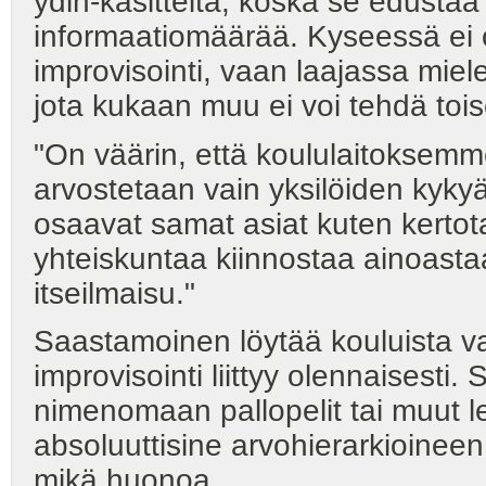
ydin-käsitteitä, koska se edustaa
informaatiomäärää. Kyseessä ei 
improvisointi, vaan laajassa miel
jota kukaan muu ei voi tehdä toi
"On väärin, että koululaitoksemme
arvostetaan vain yksilöiden kykyä 
osaavat samat asiat kuten kerto
yhteiskuntaa kiinnostaa ainoasta
itseilmaisu."
Saastamoinen löytää kouluista v
improvisointi liittyy olennaisesti. 
nimenomaan pallopelit tai muut l
absoluuttisine arvohierarkioinee
mikä huonoa.