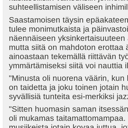
suhteellistamisen väliseen inhim
Saastamoisen täysin epäakateemi
tulee monimutkaista ja päinvasto
näennäiseen yksinkertaisuuteen äly
mutta siitä on mahdoton erottaa 
ainoastaan tekemällä riittävän ty
ymmärtämiseksi siitä voi nauttia i
"Minusta oli nuorena väärin, kun k
on taidetta ja joku toinen jotain
syvällisiä tunteita esi-merkiksi jaz
"Sitten huomasin saman itsessäni,
oli mukamas taitamattomampaa. P
musiikeista jotain kovaa juttua, j