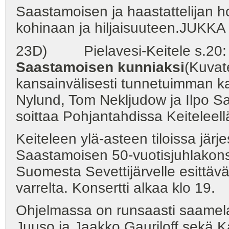
Saastamoisen ja haastattelijan 
kohinaan ja hiljaisuuteen.JUK
23D) Pielavesi-Keitele s.20
Saastamoisen kunniaksi
(Kuvat
kansainvälisesti tunnetuimman k
Nylund, Tom Nekljudow ja Ilpo S
soittaa Pohjantahdissa Keiteleell
Keiteleen ylä-asteen tiloissa järje
Saastamoisen 50-vuotisjuhlakonse
Suomesta Sevettijärvelle esittävä
varrelta. Konsertti alkaa klo 19.
Ohjelmassa on runsaasti saamel
Juuso ja Jaakko Gauriloff sekä Ka