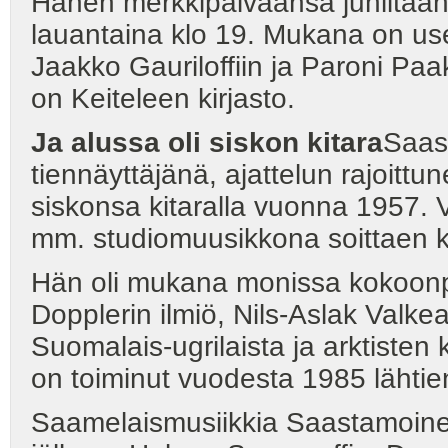
Hänen merkkipäiväänsä juhlitaan k
lauantaina klo 19. Mukana on u
Jaakko Gauriloffiin ja Paroni Pa
on Keiteleen kirjasto.
Ja alussa oli siskon kitara
Saas
tiennäyttäjänä, ajattelun rajoittu
siskonsa kitaralla vuonna 1957.
mm. studiomuusikkona soittaen k
Hän oli mukana monissa kokoonp
Dopplerin ilmiö, Nils-Aslak Valke
Suomalais-ugrilaista ja arktisten
on toiminut vuodesta 1985 lähtie
Saamelaismusiikkia Saastamoinen