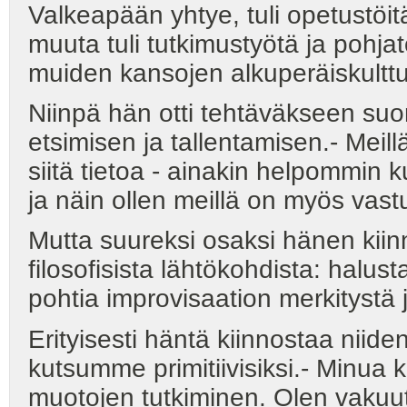
Valkeapään yhtye, tuli opetustöitä
muuta tuli tutkimustyötä ja pohjat
muiden kansojen alkuperäiskulttu
Niinpä hän otti tehtäväkseen suo
etsimisen ja tallentamisen.- Meil
siitä tietoa - ainakin helpommin kui
ja näin ollen meillä on myös vast
Mutta suureksi osaksi hänen kii
filosofisista lähtökohdista: halus
pohtia improvisaation merkitystä
Erityisesti häntä kiinnostaa niide
kutsumme primitiivisiksi.- Minua 
muotojen tutkiminen. Olen vakuut