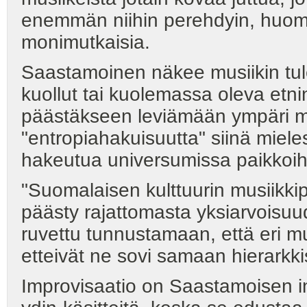
enemmän niihin perehdyin, huoma
monimutkaisia.
Saastamoinen näkee musiikin tule
kuollut tai kuolemassa oleva etni
päästäkseen leviämään ympäri m
"entropiahakuisuutta" siinä miele
hakeutua universumissa paikkoihin
"Suomalaisen kulttuurin musiikki
päästy rajattomasta yksiarvoisu
ruvettu tunnustamaan, että eri mus
etteivät ne sovi samaan hierarkk
Improvisaatio on Saastamoisen in