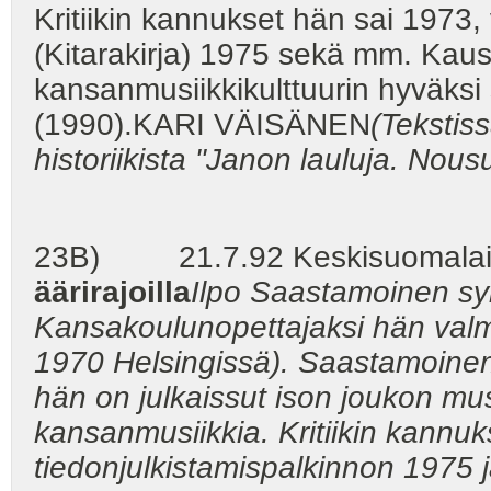
Kritiikin kannukset hän sai 1973,
(Kitarakirja) 1975 sekä mm. Kau
kansanmusiikkikulttuurin hyväksi 
(1990).KARI VÄISÄNEN
(Tekstis
historiikista "Janon lauluja. Nou
23B) 21.7.92 Keskisuomalaine
äärirajoilla
Ilpo Saastamoinen syn
Kansakoulunopettajaksi hän valm
1970 Helsingissä). Saastamoinen o
hän on julkaissut ison joukon musii
kansanmusiikkia. Kritiikin kannuk
tiedonjulkistamispalkinnon 1975 