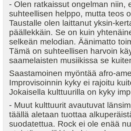
- Olen ratkaissut ongelman niin, e
suhteellisen helppo, mutta teos
Taustalle olen laittanut yksin-kert
päällekkäin. Se on kuin yhtenäine
selkeän melodian. Äänimatto toimi
Tämä on suhteellisen harvoin käyte
saamelaisten musiikissa se kuiten
Saastamoinen myöntää afro-ameri
Improvisoinnin kyky ei rajoitu ku
Jokaisella kulttuurilla on kyky im
- Muut kulttuurit avautuvat länsima
täällä aletaan tuottaa alkuperäis
suodatettua. Rock ei ole enää nuo