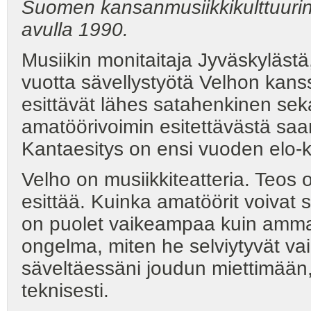
Suomen kansanmusiikkikulttuurin 
avulla 1990.
Musiikin monitaitaja Jyväskyläst
vuotta sävellystyötä Velhon kanss
esittävät lähes satahenkinen seka
amatöörivoimin esitettävästä saa
Kantaesitys on ensi vuoden elo
Velho on musiikkiteatteria. Teos 
esittää. Kuinka amatöörit voivat s
on puolet vaikeampaa kuin ammatt
ongelma, miten he selviytyvät vai
säveltäessäni joudun miettimään, 
teknisesti.