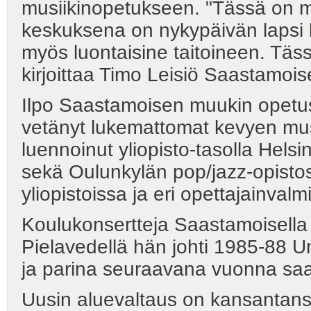
musiikinopetukseen. "Tässä on m
keskuksena on nykypäivän lapsi k
myös luontaisine taitoineen. Täss
kirjoittaa Timo Leisiö Saastamoi
Ilpo Saastamoisen muukin opetus
vetänyt lukemattomat kevyen musi
luennoinut yliopisto-tasolla Hels
sekä Oulunkylän pop/jazz-opisto
yliopistoissa ja eri opettajainvalm
Koulukonsertteja Saastamoisella 
Pielavedellä hän johti 1985-88 Un
ja parina seuraavana vuonna saam
Uusin aluevaltaus on kansantanss