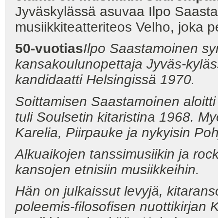
Jyväskylässä asuvaa Ilpo Saastam
musiikkiteatteriteos Velho, joka 
50-vuotias
Ilpo Saastamoinen syn
kansakoulunopettaja Jyväs-kyläss
kandidaatti Helsingissä 1970.
Soittamisen Saastamoinen aloitti 
tuli Soulsetin kitaristina 1968. 
Karelia, Piirpauke ja nykyisin Poh
Alkuaikojen tanssimusiikin ja roc
kansojen etnisiin musiikkeihin.
Hän on julkaissut levyjä, kitarans
poleemis-filosofisen nuottikirjan 