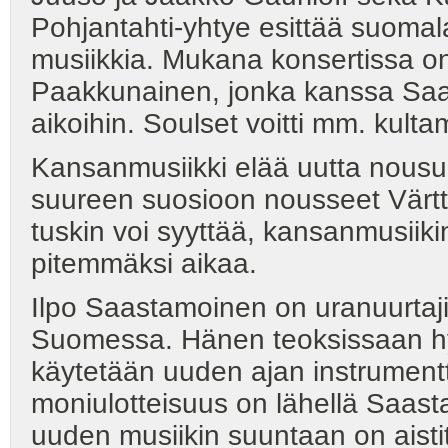
Pohjantahti-yhtye esittää suomala
musiikkia. Mukana konsertissa o
Paakkunainen, jonka kanssa Saas
aikoihin. Soulset voitti mm. kulta
Kansanmusiikki elää uutta nousu
suureen suosioon nousseet Värttin
tuskin voi syyttää, kansanmusiiki
pitemmäksi aikaa.
Ilpo Saastamoinen on uranuurtaj
Suomessa. Hänen teoksissaan hy
käytetään uuden ajan instrumentte
moniulotteisuus on lähellä Saast
uuden musiikin suuntaan on aistit