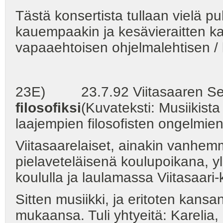
Tästä konsertista tullaan vielä 
kauempaakin ja kesävieraitten ka
vapaaehtoisen ohjelmalehtisen / 
23E) 23.7.92 Viitasaaren Seut
filosofiksi
(Kuvateksti: Musiikista
laajempien filosofisten ongelmien
Viitasaarelaiset, ainakin vanhem
pielaveteläisenä koulupoikana, y
koululla ja laulamassa Viitasaari-
Sitten musiikki, ja eritoten kans
mukaansa. Tuli yhtyeitä: Karelia, 