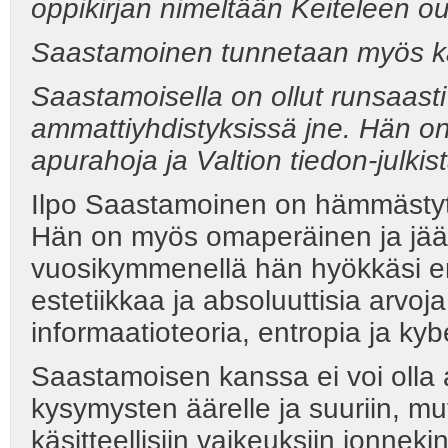
oppikirjan nimeltään Keiteleen ou
Saastamoinen tunnetaan myös kan
Saastamoisella on ollut runsaasti
ammattiyhdistyksissä jne. Hän on 
apurahoja ja Valtion tiedon-julki
Ilpo Saastamoinen on hämmästyt
Hän on myös omaperäinen ja jäärä
vuosikymmenellä hän hyökkäsi er
estetiikkaa ja absoluuttisia arv
informaatioteoria, entropia ja kyb
Saastamoisen kanssa ei voi olla 
kysymysten äärelle ja suuriin, mu
käsitteellisiin vaikeuksiin jonnek