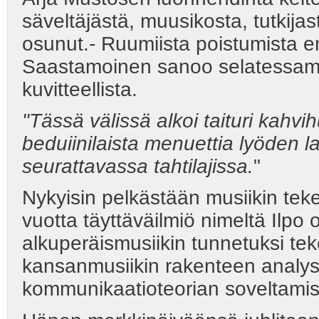
säveltäjästä, muusikosta, tutkijas
osunut.- Ruumiista poistumista en
Saastamoinen sanoo selatessamm
kuvitteellista.
"Tässä välissä alkoi taituri kahv
beduiinilaista
menuettia lyöden la
seurattavassa tahtilajissa.
"
Nykyisin pelkästään musiikin tek
vuotta täyttäväilmiö nimeltä Ilpo 
alkuperäismusiikin tunnetuksi te
kansanmusiikin rakenteen analyso
kommunikaatioteorian soveltamis