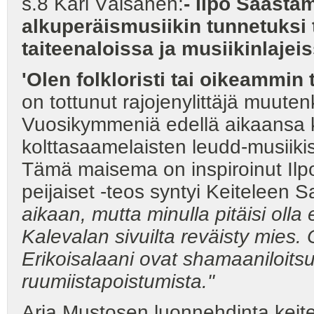
s.8 Kari Väisänen:
- Ilpo Saasta
alkuperäismusiikin tunnetuksi 
taiteenaloissa ja musiikinlajei
'Olen folkloristi tai oikeammin t
on tottunut rajojenylittäjä muuten
Vuosikymmeniä edellä aikaansa kul
kolttasaamelaisten leudd-musiiki
Tämä maisema on inspiroinut Ilp
peijaiset -teos syntyi Keiteleen
aikaan, mutta minulla pitäisi olla 
Kalevalan sivuilta reväisty mies. O
Erikoisalaani ovat shamaaniloitsu
ruumiistapoistumista."
Arja Mustosen luonnehdinta keite