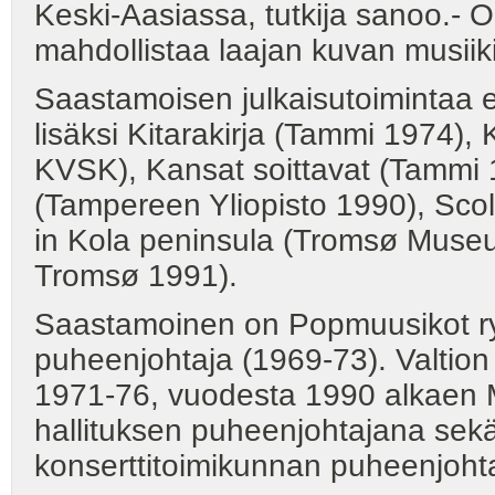
Keski-Aasiassa, tutkija sanoo.-
mahdollistaa laajan kuvan musiiki
Saastamoisen julkaisutoimintaa
lisäksi Kitarakirja (Tammi 1974),
KVSK), Kansat soittavat (Tammi 1
(Tampereen Yliopisto 1990), Scol
in Kola peninsula (Tromsø Museu
Tromsø 1991).
Saastamoinen on Popmuusikot ry
puheenjohtaja (1969-73). Valtion
1971-76, vuodesta 1990 alkaen 
hallituksen puheenjohtajana sek
konserttitoimikunnan puheenjoht