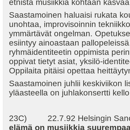
etnistä musiikkia kohtaan kasvaa 
Saastamoinen haluaisi rukata kou
unohtaa, improvisoinnin tekniikkoj
ymmärtävät ongelman. Opetuksest
esiintyy ainoastaan pallopeleissä
ryhmäidentiteetin oppimista peri
oppivat tietyt asiat, yksilö-identi
Oppilaita pitäisi opettaa heittäy
Saastamoinen juhlii keskiviikon li
yläasteella on juhlakonsertti kello
23C) 22.7.92 Helsingin Sanom
elämä on musiikkia suurempaa