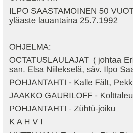
ILPO SAASTAMOINEN 50 VUOTT
yläaste lauantaina 25.7.1992
OHJELMA:
OCTATUSLAULAJAT ( johtaa Erkki
san. Elsa Niilekselä, säv. Ilpo S
POHJANTAHTI - Kalle Fält, Pekk
JAAKKO GAURILOFF - Kolttaleu
POHJANTAHTI - Zühtü-joiku
K A H V I