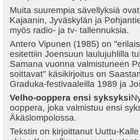
Muita suurempia sävellyksiä ovat 
Kajaanin, Jyväskylän ja Pohjanti
myös radio- ja tv- tallennuksia.
Antero Vipunen (1985) on "erilai
esitettiin Joensuun laulujuhlilla
Samana vuonna valmistuneen Poh
soittavat" käsikirjoitus on Saast
Graduka-festivaaleilla 1989 ja J
Velho-ooppera ensi syksyksi
Ny
ooppera, joka valmistuu ensi syk
Äkäslompolossa.
Tekstin on kirjoittanut Uuttu-Kall