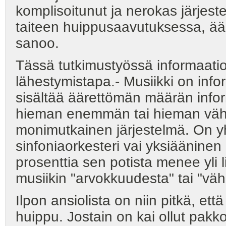
komplisoitunut ja nerokas järjes
taiteen huippusaavutuksessa, ää
sanoo.
Tässä tutkimustyössä informaatio
lähestymistapa.- Musiikki on infor
sisältää äärettömän määrän infor
hieman enemmän tai hieman väh
monimutkainen järjestelmä. On 
sinfoniaorkesteri vai yksiääninen l
prosenttia sen potista menee yli
musiikin "arvokkuudesta" tai "väh
Ilpon ansiolista on niin pitkä, ett
huippu. Jostain on kai ollut pak