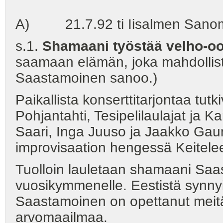
A) 21.7.92 ti Iisalmen Sanoma
s.1.
Shamaani työstää velho-o
saamaan elämän, joka mahdollista
Saastamoinen sanoo.)
Paikallista konserttitarjontaa tutk
Pohjantahti, Tesipelilaulajat ja
Saari, Inga Juuso ja Jaakko Gaur
improvisaation hengessä Keitelee
Tuolloin lauletaan shamaani Saas
vuosikymmenelle. Eestistä synnyi
Saastamoinen on opettanut meit
arvomaailmaa.