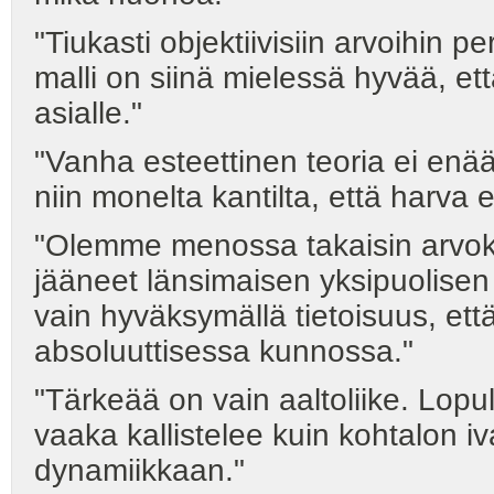
"Tiukasti objektiivisiin arvoihin p
malli on siinä mielessä hyvää, e
asialle."
"Vanha esteettinen teoria ei e
niin monelta kantilta, että harva 
"Olemme menossa takaisin arvokka
jääneet länsimaisen yksipuolisen k
vain hyväksymällä tietoisuus, ett
absoluuttisessa kunnossa."
"Tärkeää on vain aaltoliike. Lopul
vaaka kallistelee kuin kohtalon i
dynamiikkaan."