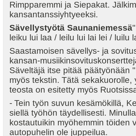
Rimpparemmi ja Siepakat. Jälkim
kansantanssiyhtyeeksi.
Sävellystyötä Saunaniemessä
"
leiku lui laa / leilu lui lai lei / luilu 
Saastamoisen sävellys- ja sovitust
kansan-musiikinsovituskonsertteja
Säveltäjä itse pitää päätyönään 
myös tekstin. Tätä sekakuorolle, yh
teosta on esitetty myös Ruotsiss
- Tein työn suvun kesämökillä, 
siellä työhön täydellisesti. Minul
kostautuikin myöhemmin töiden 
autopuhelin ole juppeilua.