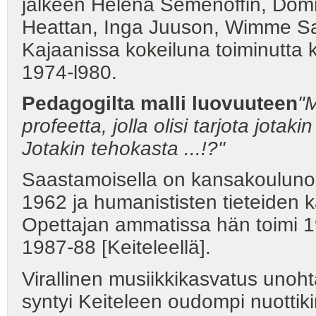
jälkeen Helena Semenoffin, Domna
Heattan, Inga Juuson, Wimme Sa
Kajaanissa kokeiluna toiminutta k
1974-l980.
Pedagogilta malli luovuuteen
"M
profeetta, jolla olisi tarjota jotaki
Jotakin tehokasta ...!?"
Saastamoisella on kansakoulunop
1962 ja humanististen tieteiden k
Opettajan ammatissa hän toimi 1
1987-88 [Keiteleellä].
Virallinen musiikkikasvatus unoh
syntyi Keiteleen oudompi nuottiki