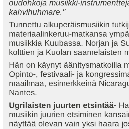
oudohkoja musiikki-instrumenttej
kahvihuhmare."
Tunnettu alkuperäismusiikin tutki
materiaalinkeruu-matkansa ympär
musiikkia Kuubassa, Norjan ja S
kolttien ja Kuolan saamelaisten m
Hän on käynyt äänitysmatkoilla m
Opinto-, festivaali- ja kongressim
maailmaa, esimerkkeinä Nicaragua
Nantes.
Ugrilaisten juurten etsintää
- Ha
musiikin juurien etsiminen kansai
näyttää olevan vain yksi haara j