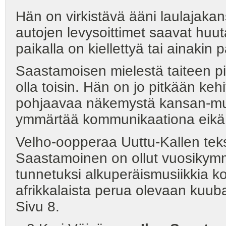
Hän on virkistävä ääni laulaja
autojen levysoittimet saavat huuta
paikalla on kiellettyä tai ainakin
Saastamoisen mielestä taiteen pit
olla toisin. Hän on jo pitkään kehi
pohjaavaa näkemystä kansan-musiik
ymmärtää kommunikaationa eikä 
Velho-oopperaa Uuttu-Kallen teks
Saastamoinen on ollut vuosikym
tunnetuksi alkuperäismusiikkia ko
afrikkalaista perua olevaan kuu
Sivu 8.