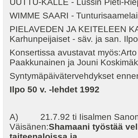
UUTTU-KALLE - Lussin Pieti-Ri
WIMME SAARI - Tunturisaamelais
PIELAVEDEN JA KEITELEEN 
Karhunpeijaiset - säv. ja san. I
Konsertissa avustavat myös:Arto
Paakkunainen ja Jouni Koskimäk
Syntymäpäivätervehdykset enne
Ilpo 50 v. -lehdet 1992
A) 21.7.92 ti Iisalmen Sanomat
Väisänen:
Shamaani työstää velh
taiteenaloissa ja...