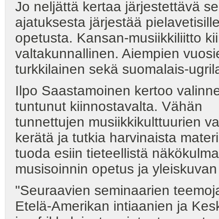
Jo neljättä kertaa järjestettävä 
ajatuksesta järjestää pielavetisil
opetusta. Kansan-musiikkiliitto ki
valtakunnallinen. Aiempien vuosi
turkkilainen sekä suomalais-ugril
Ilpo Saastamoinen kertoo valin
tuntunut kiinnostavalta. Vähän
tunnettujen musiikkikulttuurien 
kerätä ja tutkia harvinaista mate
tuoda esiin tieteellistä näkökul
musisoinnin opetus ja yleiskuvan
"Seuraavien seminaarien teemoja 
Etelä-Amerikan intiaanien ja Kesk