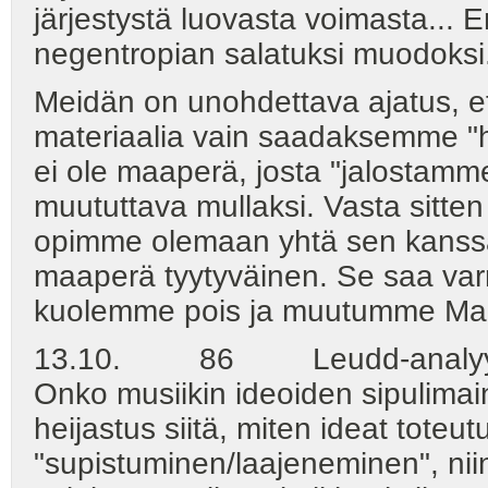
järjestystä luovasta voimasta... E
negentropian salatuksi muodoksi
Meidän on unohdettava ajatus, e
materiaalia vain saadaksemme "h
ei ole maaperä, josta "jalostamm
muututtava mullaksi. Vasta sitte
opimme olemaan yhtä sen kanssa
maaperä tyytyväinen. Se saa var
kuolemme pois ja muutumme Maak
13.10. 86 Leudd-analyysi vih
Onko musiikin ideoiden sipulimai
heijastus siitä, miten ideat toteu
"supistuminen/laajeneminen", niin