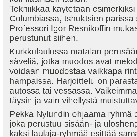
Tekniikkaa käytetään esimerkiksi 
Columbiassa, tshuktsien parissa s
Professori Igor Resnikoffin muka
perustunut siihen.
Kurkkulaulussa matalan perusään
säveliä, jotka muodostavat melod
voidaan muodostaa vaikkapa rinta
hampaissa. Harjoittelu on parasta
autossa tai vessassa. Vaikeimma
täysin ja vain vihellystä muistutt
Pekka Nylundin ohjaama ryhmä ope
joka perustuu sisään- ja uloshengi
kaksi laulaja-ryhmää esittää sa