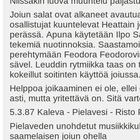
Niissäkin luova muuntelu paljastu
Joiun salat ovat alkaneet avautua 
osallistujat kuuntelevat Heattain j
perässä. Apuna käytetään Ilpo 
tekemiä nuotinnoksia. Saastamoi
perehtymään Feodora Feodorovin 
sävel. Leuddin rytmiikka taas on
kokeillut soitinten käyttöä joiussa
Helppoa joikaaminen ei ole, ellei 
asti, mutta yritettävä on. Sitä var
5.3.87 Kaleva - Pielavesi - Rist
Pielaveden unohdetut musiikkikul
saamelaisen joiun ohella