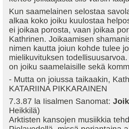
Kun saamelainen selostaa savolais
alkaa koko joiku kuulostaa helpo
ei joikaa porosta, vaan joikaa por
Kathrinen. Joikaamisen shamanisti
nimen kautta joiun kohde tulee joi
mielikuvituksen todellisuusarvoa.
on joiku saamelaisille sekä kommu
- Mutta on joiussa taikaakin, Kat
KATARIINA PIKKARAINEN
7.3.87 la Iisalmen Sanomat:
Joik
Heikkilä)
Arktisten kansojen musiikkia tehd
Pielavedellä, missä perjantaina a