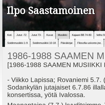
Ilpo Saastamoinen
Koti
Jutut -72
Jutut 73-
Kuvat
Musiikki
Kajaani BB 74-80
Velho 9
Soidinmusiikki 1-9
Soidinmusiikki 10-18
Päiväkirjat
Filosofia-uskonto jne.
1986-1988 SAAMEN MU
[1986-1988 SAAMEN MUSIIKKI I
- Viikko Lapissa; Rovaniemi 5.7. 
Sodankylän jutajaiset 6.7.86 illa
konsertissa, yötä Ivalossa.