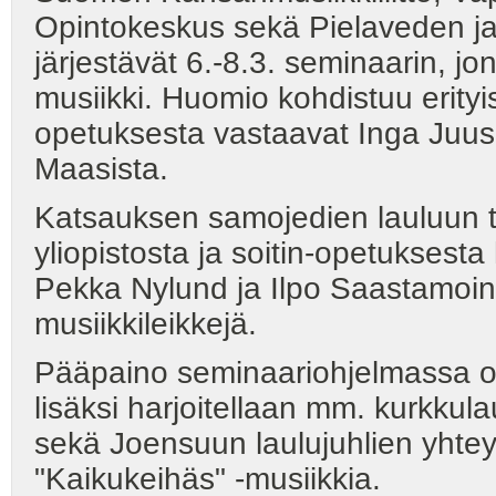
Opintokeskus sekä Pielaveden ja
järjestävät 6.-8.3. seminaarin, j
musiikki. Huomio kohdistuu erityi
opetuksesta vastaavat Inga Juuso
Maasista.
Katsauksen samojedien lauluun 
yliopistosta ja soitin-opetuksesta
Pekka Nylund ja Ilpo Saastamoine
musiikkileikkejä.
Pääpaino seminaariohjelmassa on 
lisäksi harjoitellaan mm. kurkkula
sekä Joensuun laulujuhlien yhte
"Kaikukeihäs" -musiikkia.