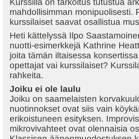
Kurssilla on tarkoitus tutustua a
mahdollisimman monipuolisesti. Pi
kurssilaiset saavat osallistua mu
Heti kättelyssä Ilpo Saastamoinen 
nuotti-esimerkkejä Kathrine Heatt
joita tämän iltaisessa konsertissa
opettajat vai kurssilaiset? Kurssil
rahkeita.
Joiku ei ole laulu
Joiku on saamelaisten korvakuulol
nuotinnokset ovat siis vain köykäi
erikoistuneen esityksen. Improvi
mikrovivahteet ovat olennaisia os
Klassisen äänenmuodostuksen kein