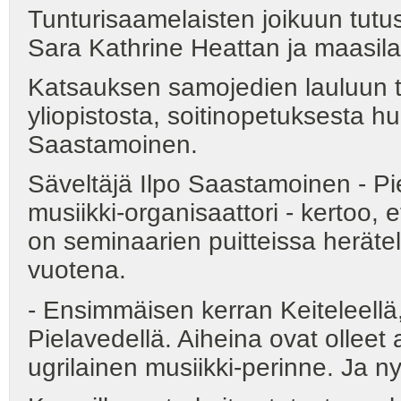
Tunturisaamelaisten joikuun tutu
Sara Kathrine Heattan ja maasila
Katsauksen samojedien lauluun 
yliopistosta, soitinopetuksesta h
Saastamoinen.
Säveltäjä Ilpo Saastamoinen - Pi
musiikki-organisaattori - kertoo, 
on seminaarien puitteissa herätel
vuotena.
- Ensimmäisen kerran Keiteleell
Pielavedellä. Aiheina ovat olleet 
ugrilainen musiikki-perinne. Ja nyt