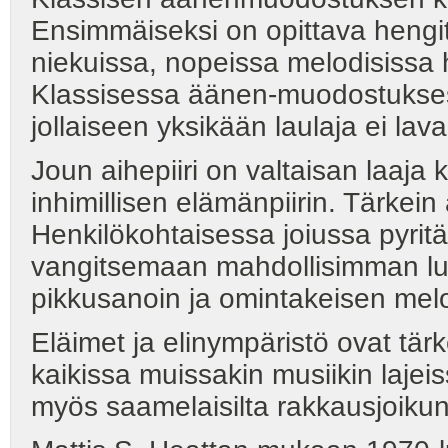
Ensimmäiseksi on opittava hengit
niekuissa, nopeissa melodisissa 
Klassisessa äänen-muodostuksess
jollaiseen yksikään laulaja ei lav
Joun aihepiiri on valtaisan laaja
inhimillisen elämänpiirin. Tärkein 
Henkilökohtaisessa joiussa pyrit
vangitsemaan mahdollisimman lu
pikkusanoin ja omintakeisen melo
Eläimet ja elinympäristö ovat tärk
kaikissa muissakin musiikin lajeis
myös saamelaisilta rakkausjoiku