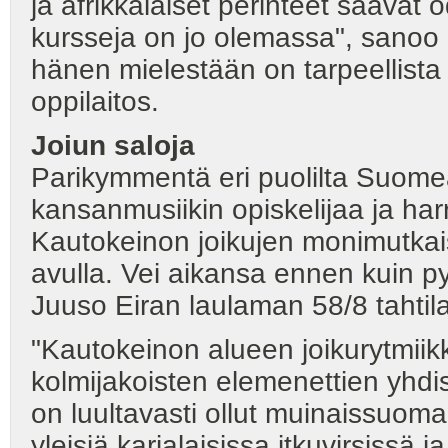
ja afrikkalaiset perinteet saavat
kursseja on jo olemassa", sano
hänen mielestään on tarpeellista
oppilaitos.
Joiun saloja
Parikymmentä eri puolilta Suome
kansanmusiikin opiskelijaa ja har
Kautokeinon joikujen monimutkais
avulla. Vei aikansa ennen kuin 
Juuso Eiran laulaman 58/8 tahtil
"Kautokeinon alueen joikurytmiikk
kolmijakoisten elemenettien yhdist
on luultavasti ollut muinaissuoma
yleisiä karjalaisissa itkuvirsissä 