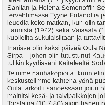
Maanantaina (7.7.) kyyditsimme 
Sanilan ja Helena Semenoffin Se
tervehtimässä Tyyne Fofanoffia 
leuddia koko matkan, kun olin tar
Launista (1922) sekä Väisästä (19
kuolleilta sukulaisiltaan ja tutta
Inarissa olin kaksi päivää Oula
Sirpa – johon olin tutustunut Kaus
tulikin kyydissäni Keiteleeltä So
Teimme nauhakopioita, kuunteli
keskustelimme kahtena yönä puol
Oula tarkoitti sanoessaan joiun 
mainitsi kesä- ja talvipaikkojen jo
Torstaina (10.7.86) ajoin häne