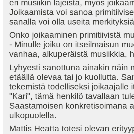
eri musiikin lajeista, myös joikaa
Joikaamista voi sanoa primitiivisek
sanalla voi olla useita merkityksiä
Onko joikaaminen primitiivistä mu
- Minulle joiku on itseilmaisun mu
vanhaa, alkuperäistä musiikkia, 
Lyhyesti sanottuna ainakin näin m
etäällä olevaa tai jo kuollutta. S
tekemistä todelliseksi joikaajalle
"Kari", tämä henkilö tavallaan tul
Saastamoisen konkretisoimana aj
ulkopuolella.
Mattis Heatta totesi olevan erityy