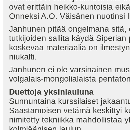
ovat erittäin heikko-kuntoisia eik
Onneksi A.O. Väisänen nuotinsi li
Janhunen pitää ongelmana sitä, et
tutkijoiden sallita käydä Siperia
koskevaa materiaalia on ilmestyny
niukalti.
Janhunen ei ole varsinainen musi
volgalais-mongolialaista pentatoni
Duettoja yksinlauluna
Sunnuntaina kurssilaiset jakaantu
Saastamoisen vetämä keskittyi ku
nimitetty tekniikka mahdollistaa y
kolmiäänisen laulun.