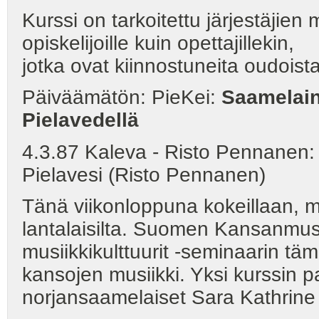
Kurssi on tarkoitettu järjestäjien m
opiskelijoille kuin opettajillekin,
jotka ovat kiinnostuneita oudois
Päiväämätön: PieKei:
Saamelain
Pielavedellä
4.3.87 Kaleva - Risto Pennanen
Pielavesi (Risto Pennanen)
Tänä viikonloppuna kokeillaan, m
lantalaisilta. Suomen Kansanmusi
musiikkikulttuurit -seminaarin tä
kansojen musiikki. Yksi kurssin pa
norjansaamelaiset Sara Kathrine 