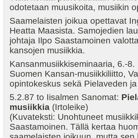
odotetaan muusikoita, musiikin opi
Saamelaisten joikua opettavat Ing
Heatta Maasista. Samojedien lau
johtaja Ilpo Saastamoinen valott
kansojen musiikkia.
Kansanmusiikkiseminaaria, 6.-8. 
Suomen Kansan-musiikkiliitto, Vap
opintokeskus sekä Pielaveden ja 
5.2.87 to Iisalmen Sanomat:
Pie
musiikkia
(Irtoleike)
(Kuvateksti: Unohtuneet musiikkik
Saastamoinen. Tällä kertaa huomi
saamelaisten joikuun, mutta sen