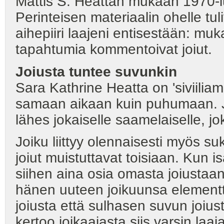
Mattis S. Heattan mukaan 1970-l
Perinteisen materiaalin ohelle tuli
aihepiiri laajeni entisestään: muka
tapahtumia kommentoivat joiut.
Joiusta
tuntee
suvunkin
Sara Kathrine Heatta on 'siviiliam
samaan aikaan kuin puhumaan. Joi
lähes jokaiselle saamelaiselle, j
Joiku liittyy olennaisesti myös 
joiut muistuttavat toisiaan. Kun is
siihen aina osia omasta joiustaan.
hänen uuteen joikuunsa element
joiusta että sulhasen suvun joiust
kertoo joikaajasta siis varsin laaja