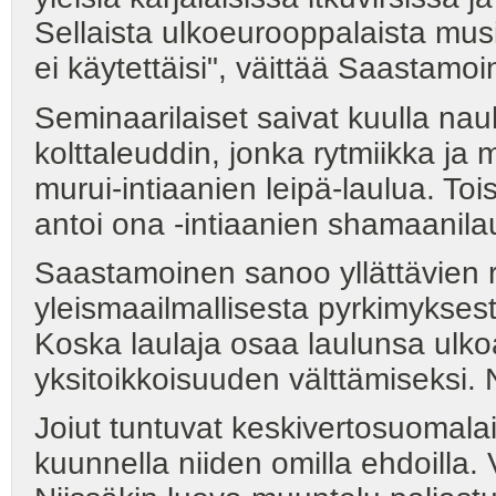
Sellaista ulkoeurooppalaista musii
ei käytettäisi", väittää Saastamoi
Seminaarilaiset saivat kuulla na
kolttaleuddin, jonka rytmiikka ja
murui-intiaanien leipä-laulua. To
antoi ona -intiaanien shamaanila
Saastamoinen sanoo yllättävien 
yleismaailmallisesta pyrkimyksest
Koska laulaja osaa laulunsa ulko
yksitoikkoisuuden välttämiseksi. 
Joiut tuntuvat keskivertosuomalai
kuunnella niiden omilla ehdoilla.