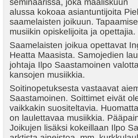
seminaarissa, joka maaliskuun
alussa kokoaa asiantuntijoita Pi
saamelaisten joikuun. Tapaamise
musiikin opiskelijoita ja opettajia.
Saamelaisten joikua opettavat Ing
Heatta Maasista. Samojedien lau
johtaja Ilpo Saastamoinen valott
kansojen musiikkia.
Soitinopetuksesta vastaavat aie
Saastamoinen. Soittimet eivät ole
vaikkakin suositeltavia. Huomatt
on laulettavaa musiikkia. Pääp
Joikujen lisäksi kokeillaan Ilpo 
arktista aineistoa. mm. kurkkula