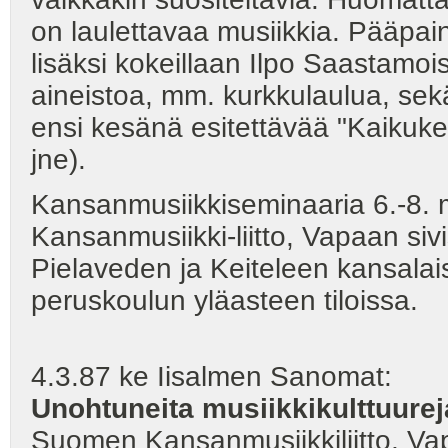
on laulettavaa musiikkia. Pääpain
lisäksi kokeillaan Ilpo Saastamois
aineistoa, mm. kurkkulaulua, se
ensi kesänä esitettävää "Kaikukeih
jne).
Kansanmusiikkiseminaaria 6.-8. 
Kansanmusiikki-liitto, Vapaan siv
Pielaveden ja Keiteleen kansalai
peruskoulun yläasteen tiloissa.
4.3.87 ke Iisalmen Sanomat:
Unohtuneita
musiikkikulttuure
Suomen Kansanmusiikkiliitto, Vap