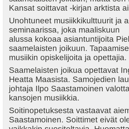
Kansat soittavat -kirjan arktista a
Unohtuneet musiikkikulttuurit ja 
seminaarissa, joka maaliskuun
alussa kokoaa asiantuntijoita Pi
saamelaisten joikuun. Tapaamise
musiikin opiskelijoita ja opettajia.
Saamelaisten joikua opettavat Ing
Heatta Maasista. Samojedien lau
johtaja Ilpo Saastamoinen valott
kansojen musiikkia.
Soitinopetuksesta vastaavat aie
Saastamoinen. Soittimet eivät ole
vaikkakin suositeltavia. Huomatt