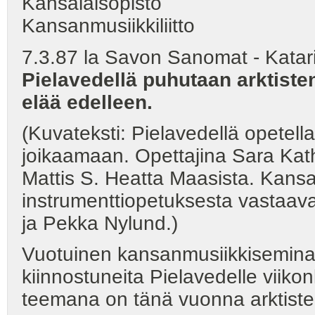
Kansalaisopisto
Kansanmusiikkiliitto
7.3.87 la Savon Sanomat - Katari
Pielavedellä puhutaan arktiste
elää edelleen.
(Kuvateksti: Pielavedellä opetel
joikaamaan. Opettajina Sara Kat
Mattis S. Heatta Maasista. Kans
instrumenttiopetuksesta vastaav
ja Pekka Nylund.)
Vuotuinen kansanmusiikkiseminaa
kiinnostuneita Pielavedelle viiko
teemana on tänä vuonna arktiste