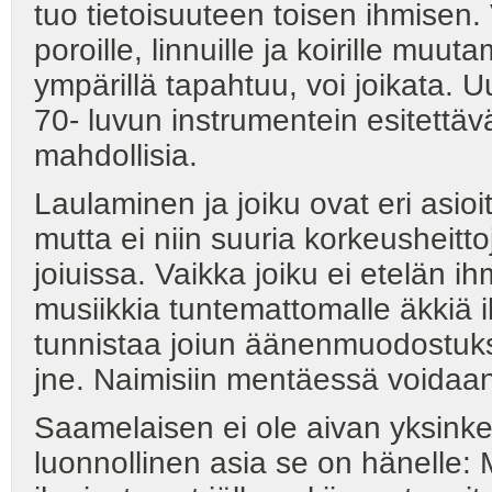
tuo tietoisuuteen toisen ihmisen.
poroille, linnuille ja koirille muu
ympärillä tapahtuu, voi joikata. Uu
70- luvun instrumentein esitettäv
mahdollisia.
Laulaminen ja joiku ovat eri asioit
mutta ei niin suuria korkeusheitto
joiuissa. Vaikka joiku ei etelän ih
musiikkia tuntemattomalle äkkiä 
tunnistaa joiun äänenmuodostuks
jne. Naimisiin mentäessä voidaan 
Saamelaisen ei ole aivan yksinker
luonnollinen asia se on hänelle: M