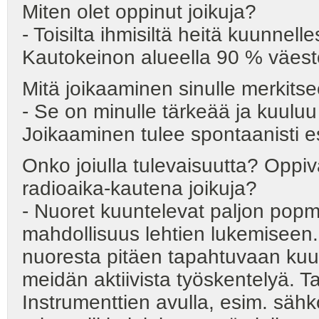
Miten olet oppinut joikuja?
- Toisilta ihmisiltä heitä kuunnell
Kautokeinon alueella 90 % väestö
Mitä joikaaminen sinulle merkits
- Se on minulle tärkeää ja kuulu
Joikaaminen tulee spontaanisti es
Onko joiulla tulevaisuutta? Oppiv
radioaika-kautena joikuja?
- Nuoret kuuntelevat paljon popmus
mahdollisuus lehtien lukemiseen
nuoresta pitäen tapahtuvaan kuunt
meidän aktiivista työskentelyä. T
Instrumenttien avulla, esim. säh