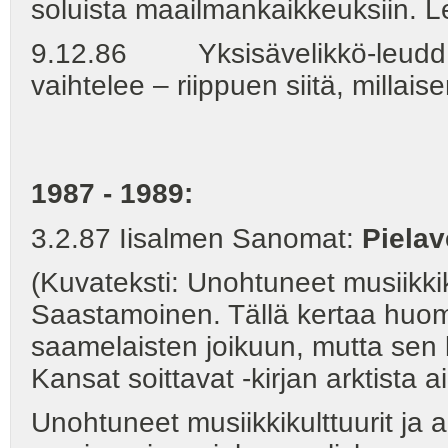
soluista maailmankaikkeuksiin. Le
9.12.86 Yksisävelikkö-leudd ant
vaihtelee – riippuen siitä, milla
1987 - 1989:
3.2.87 Iisalmen Sanomat:
Piela
(Kuvateksti: Unohtuneet musiikkik
Saastamoinen. Tällä kertaa huomi
saamelaisten joikuun, mutta sen
Kansat soittavat -kirjan arktista a
Unohtuneet musiikkikulttuurit ja 