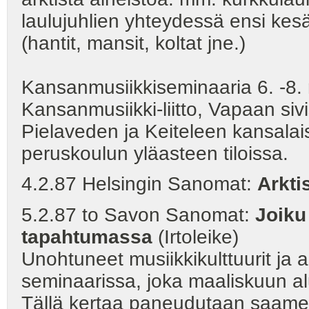
laulujuhlien yhteydessä ensi kes
(hantit, mansit, koltat jne.)
Kansanmusiikkiseminaaria 6. -8.
Kansanmusiikki-liitto, Vapaan siv
Pielaveden ja Keiteleen kansalai
peruskoulun yläasteen tiloissa.
4.2.87 Helsingin Sanomat:
Arkti
5.2.87 to Savon Sanomat:
Joiku
tapahtumassa
(Irtoleike)
Unohtuneet musiikkikulttuurit ja 
seminaarissa, joka maaliskuun al
Tällä kertaa paneudutaan saame