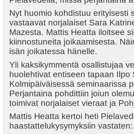
Nyt huomio kohdistuu erityisesti
vastaavat norjalaiset Sara Katri
Mazesta. Mattis Heatta iloitsee sii
kiinnostuneita joikaamisesta. Näin 
isän joikatessa hänelle.
Yli kaksikymmentä osallistujaa v
huolehtivat entiseen tapaan Ilp
Kolmipäiväisessä seminaarissa pä
Perjantaina pohdittiin joiun olem
toimivat norjalaiset vieraat ja P
Mattis Heatta kertoi heti Pielave
haastattelukysymyksiin vastaten: