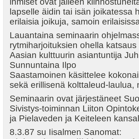
ihmiset ovat jälleen kiinnostuneit
lapselle äidin tai isän joikatess
erilaisia joikuja, samoin erilaisiss
Lauantaina seminaarin ohjelmass
rytmiharjoituksien ohella katsau
Aasian kulttuurin asiantuntija Ju
Sunnuntaina Ilpo
Saastamoinen käsittelee kokonai
sekä erillisenä kolttaleud-laulua, 
Seminaarin ovat järjestäneet Su
Sivistys-toiminnan Liiton Opinto
ja Pielaveden ja Keiteleen kansal
8.3.87 su Iisalmen Sanomat: