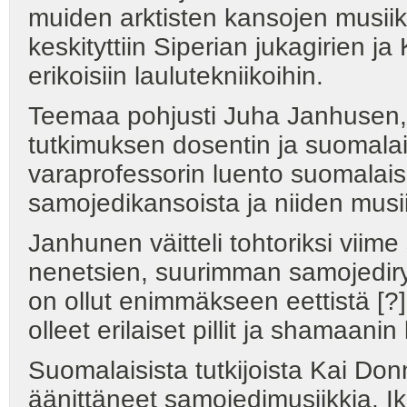
muiden arktisten kansojen musii
keskityttiin Siperian jukagirien j
erikoisiin laulutekniikoihin.
Teemaa pohjusti Juha Janhusen, 
tutkimuksen dosentin ja suomalai
varaprofessorin luento suomalais-
samojedikansoista ja niiden musii
Janhunen väitteli tohtoriksi vii
nenetsien, suurimman samojedir
on ollut enimmäkseen eettistä [?]
olleet erilaiset pillit ja shamaan
Suomalaisista tutkijoista Kai Don
äänittäneet samojedimusiikkia. Ik