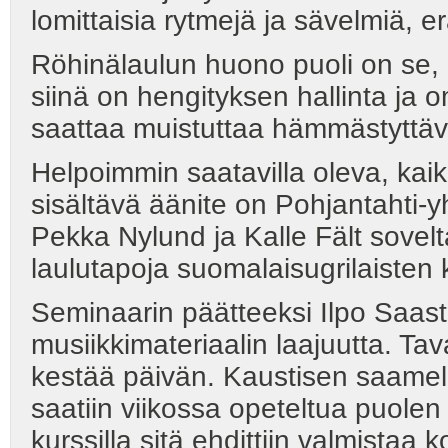
lomittaisia rytmejä ja sävelmiä, e
Röhinälaulun huono puoli on se, e
siinä on hengityksen hallinta ja
saattaa muistuttaa hämmästyttäv
Helpoimmin saatavilla oleva, kaike
sisältävä äänite on Pohjantahti-y
Pekka Nylund ja Kalle Fält sovelt
laulutapoja suomalaisugrilaisten 
Seminaarin päätteeksi Ilpo Saasta
musiikkimateriaalin laajuutta. Tav
kestää päivän. Kaustisen saamel
saatiin viikossa opeteltua puolen
kurssilla sitä ehdittiin valmistaa