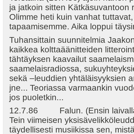
ja jatkoin sitten Kätkäsuvantoon r
Olimme heti kuin vanhat tuttavat,
tapaamisemme. Aika loppui täysi
Tuhansittain suunnitelmia Jaako
kaikkea kolttaäänitteiden litteroi
tähtäyksen kaavailut saamelaismu
saamelaisradiossa, sukuyhteyksie
sekä –leuddien yhtäläisyyksien an
jne... Teoriassa varmaankin vuode
jos puoletkin...
12.7.86 Falun. (Ensin laivall
Tein viimeisen yksisävelikköleudd
täydellisesti musiikissa sen, mis