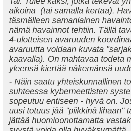
Tai: Tulee kaksi, jotka tekevät y
aikoina (tai samalla kertaa). Hav
täsmälleen samanlainen havainto 
nämä havainnot tehtiin. Tällä t
4-ulotteisen avaruuden koordinaa
avaruutta voidaan kuvata "sarjak
kaavalla). On mahtavaa todeta muu
yleensä kiertää näkemänsä uuden
- Näin saatu yhteiskunnallinen t
suhteessa kyberneettisten syst
sopeutuu entiseen - hyvä on. Jos
uusi totuus jää "piikkinä lihaan" t
jättää huomioonottamatta vastako
syystä voida olla hyväksymättä