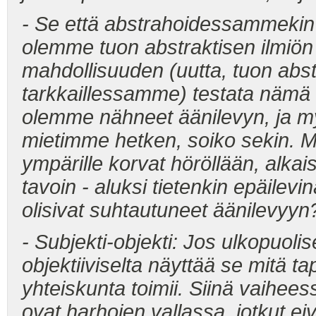
- Se että abstrahoidessammekin
olemme tuon abstraktisen ilmiön
mahdollisuuden (uutta, tuon abst
tarkkaillessamme) testata nämä 
olemme nähneet äänilevyn, ja
mietimme hetken, soiko sekin. Mi
ympärille korvat höröllään, alk
tavoin - aluksi tietenkin epäilevi
olisivat suhtautuneet äänilevyyn
- Subjekti-objekti: Jos ulkopuoli
objektiiviselta näyttää se mitä ta
yhteiskunta toimii. Siinä vaihee
ovat harhojen vallassa, jotkut ei