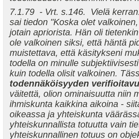
7.1.79 - Vrt. s.146. Vielä kerran:
sai tiedon "Koska olet valkoinen,
jotain apriorista. Hän oli tietenk
ole valkoinen siksi, että häntä p
muistettava, että käsitykseni mu
todella on minulle subjektiivisest
kuin todella olisit valkoinen. T
todennäköisyyden verifioitav
väitettä, olion ominaisuutta niin
ihmiskunta kaikkina aikoina - siit
oikeassa ja yhteiskunta väärässä
yhteiskunnallista totuutta vain t
yhteiskunnallinen totuus on objek