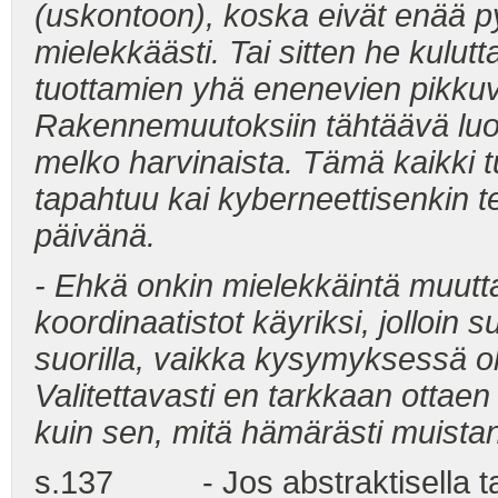
(uskontoon), koska eivät enää p
mielekkäästi. Tai sitten he kulut
tuottamien yhä enenevien pikkuv
Rakennemuutoksiin tähtäävä luov
melko harvinaista. Tämä kaikki t
tapahtuu kai kyberneettisenkin 
päivänä.
- Ehkä onkin mielekkäintä muutt
koordinaatistot käyriksi, jolloin
suorilla, vaikka kysymyksessä olis
Valitettavasti en tarkkaan ottae
kuin sen, mitä hämärästi muistan
s.137 - Jos abstraktisella tark