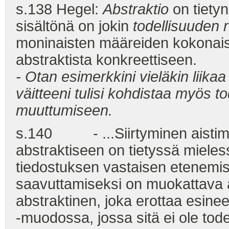
s.138 Hegel:
Abstraktio
on tietyn
sisältönä on jokin
todellisuuden 
moninaisten määreiden kokonai
abstraktista konkreettiseen.
- Otan esimerkkini vieläkin liikaa
väitteeni tulisi kohdistaa myös to
muuttumiseen.
s.140 - ...Siirtyminen aistimel
abstraktiseen on tietyssä mieles
tiedostuksen vastaisen etenemi
saavuttamiseksi on muokattava 
abstraktinen, joka erottaa esine
-muodossa, jossa sitä ei ole tod