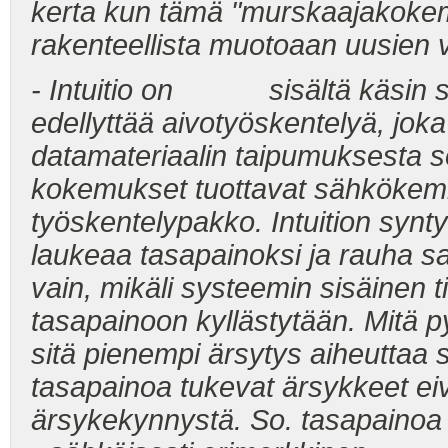
kerta kun tämä "murskaajakokemu
rakenteellista muotoaan uusien 
- Intuitio on sisältä käsin syn
edellyttää aivotyöskentelyä, joka 
datamateriaalin taipumuksesta so
kokemukset tuottavat sähkökemia
työskentelypakko. Intuition synt
laukeaa tasapainoksi ja rauha sa
vain, mikäli systeemin sisäinen ti
tasapainoon kyllästytään. Mitä 
sitä pienempi ärsytys aiheuttaa 
tasapainoa tukevat ärsykkeet ei
ärsykekynnystä. So. tasapainoa v