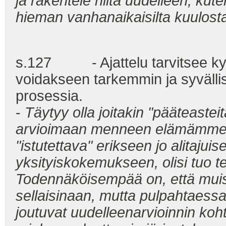
ja rakentele niitä uudelleen, kut
hieman vanhanaikaisilta kuulosta
s.127 - Ajattelu tarvitsee ky
voidakseen tarkemmin ja syväll
prosessia.
-
Täytyy olla joitakin "pääteaste
arvioimaan menneen elämämme tar
"istutettava" erikseen jo alitajui
yksityiskokemukseen, olisi tuo 
Todennäköisempää on, että muist
sellaisinaan, mutta pulpahtaess
joutuvat uudelleenarvioinnin koh