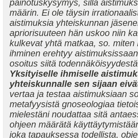
painotuskysymys, sillä aistimuksi
määrin. Ei ole täysin irrationaali
aistimuksia yhteiskunnan jäsen
apriorisuuteen hän uskoo niin ka
kulkevat yhtä matkaa, so. miten 
ihminen erehtyy aistimuksissaa
osoitus siitä todennäköisyydestä,
Yksityiselle ihmiselle aistimuk
yhteiskunnalle sen sijaan eivä
vertaa ja testaa aistimuksiaan so.
metafyysistä gnoseologiaa tietois
mielestäni noudattaa sitä antae
ohjeen määrätä käyttäytymistää
joka tapauksessa todellista, objek