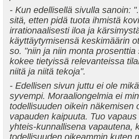
- Kun edellisellä sivulla sanoin: "
sitä, etten pidä tuota ihmistä ko
irrationaalisesti iloa ja kärsimy
käyttäytymisensä keskimäärin ot
so. "niin ja niin monta prosenttia 
kokee tietyissä relevanteissa tilan
niitä ja niitä tekoja".
- Edellisen sivun juttu ei ole mi
syvempi. Moraaliongelmia ei minu
todellisuuden oikein näkemisen 
vapauden kaipuuta. Tuo vapaus t
yhteis-kunnallisena vapautena, 
todellisuuden oikeammin kuten m