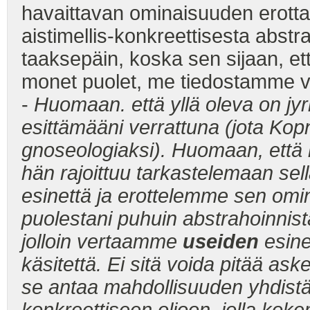
havaittavan ominaisuuden erottami
aistimellis-konkreettisesta abst
taaksepäin, koska sen sijaan, e
monet puolet, me tiedostamme v
-
Huomaan. että yllä oleva on jyrkä
esittämääni verrattuna (jota Kop
gnoseologiaksi). Huomaan, että hä
hän rajoittuu tarkastelemaan sel
esinettä ja erottelemme sen omina
puolestani puhuin abstrahoinni
jolloin vertaamme
useiden
esinei
käsitettä. Ei sitä voida pitää as
se antaa mahdollisuuden yhdistä