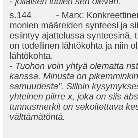
- jollaisen luulen sen olevan.
s.144 - Marx: Konkreettinen on
monien määreiden synteesi ja sii
esiintyy ajattelussa synteesinä,
on todellinen lähtökohta ja niin 
lähtökohta.
-
Tuohon voin yhtyä olematta ris
kanssa. Minusta on pikemminkin
samuudesta". Silloin kysymykses
yhteinen piirre x, joka on siis abs
tunnusmerkit on sekoitettava ke
välttämätöntä.