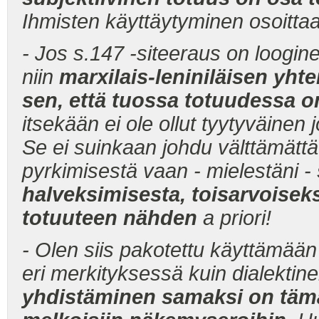
Ihmisten käyttäytyminen osoitta
- Jos s.147 -siteeraus on looginen
niin
marxilais-leniniläisen yht
sen, että tuossa totuudessa on 
itsekään ei ole ollut tyytyväine
Se ei suinkaan johdu välttämättä
pyrkimisestä vaan - mielestäni -
halveksimisesta, toisarvoisek
totuuteen nähden
a priori!
- Olen siis pakotettu käyttämään 
eri merkityksessä kuin dialektin
yhdistäminen samaksi on tämä 