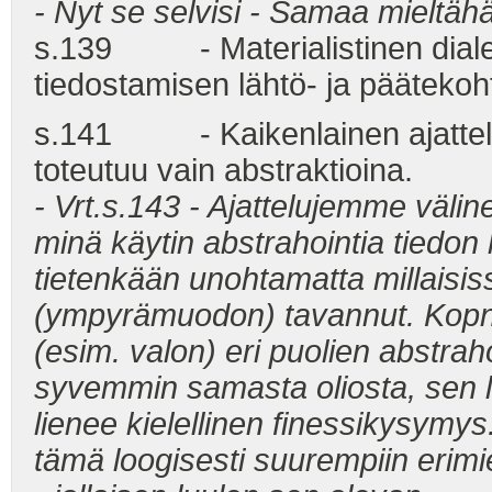
- Nyt se selvisi - Samaa mieltä
s.139 - Materialistinen dialekt
tiedostamisen lähtö- ja päätekoh
s.141 - Kaikenlainen ajattelu o
toteutuu vain abstraktioina.
- Vrt.s.143 - Ajattelujemme väline
minä käytin abstrahointia tiedon 
tietenkään unohtamatta millaisi
(ympyrämuodon) tavannut. Kopni
(esim. valon) eri puolien abstraho
syvemmin samasta oliosta, sen 
lienee kielellinen finessikysymys
tämä loogisesti suurempiin erimi