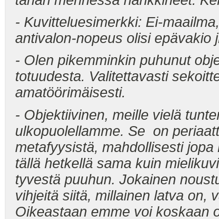
tähän mennessä hankkineet. Kert
- Kuvitteluesimerkki: Ei-maailma,
antivalon-nopeus olisi epävakio 
- Olen pikemminkin puhunut objek
totuudesta. Valitettavasti sekoit
amatöörimäisesti.
- Objektiivinen, meille vielä tun
ulkopuolellamme. Se on periaatt
metafyysistä, mahdollisesti jopa 
tällä hetkellä sama kuin mieli
tyvestä puuhun. Jokainen noust
vihjeitä siitä,
millainen latva on, 
Oikeastaan emme voi koskaan olla