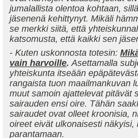
jumalallista olentoa kohtaan, si
jäsenenä kehittynyt. Mikäli hämm
se merkki siitä, että yhteiskunna
katsomusta, että kaikki sen jäse
- Kuten uskonnosta totesin:
Mikä
vain harvoille
.
Asettamalla subj
yhteiskunta itseään epäpäteväst
rangaista tuon maailmankuvan luoji
muut samoin ajattelevat pitävät 
sairauden ensi oire. Tähän saak
sairaudet ovat olleet kroonisia, nii
oireet eivät ulkonaisesti näkyisi, 
parantamaan.