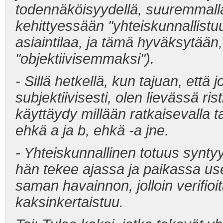
todennäköisyydellä, suuremmalla 
kehittyessään "yhteiskunnallistuu
asiaintilaa, ja tämä hyväksytään,
"objektiivisemmaksi").
- Sillä hetkellä, kun tajuan, että 
subjektiivisesti, olen lievässä ri
käyttäydy millään ratkaisevalla ta
ehkä a ja b, ehkä -a jne.
- Yhteiskunnallinen totuus syntyy
hän tekee ajassa ja paikassa use
saman havainnon, jolloin verifioi
kaksinkertaistuu.