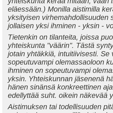
yhteiskunta kerää mitään, vaan 
eläessään.) Monilla aistimilla ke
yksityisen virhemahdollisuuden s
jollaisen yksi ihminen - yksin - v
Tietenkin on tilanteita, joissa pu
yhteiskunta "väärin". Tästä synty
jotain yhtäkkiä, intuitiivisesti. Se
sopeutuvampi olemassaoloon kuin
ihminen on sopeutuvampi olema
yksin. Yhteiskunnan jäsenenä h
hänen sinänsä konkreettinen aja
edellyttää suht. oikein näkevää 
Aistimuksen tai todellisuuden pi