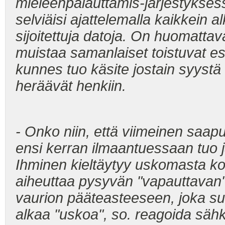
mieleenpalauttamis-järjestykses
selviäisi ajattelemalla kaikkein a
sijoitettuja datoja. On huomattav
muistaa samanlaiset toistuvat es
kunnes tuo käsite jostain syystä 
heräävät henkiin.
- Onko niin, että viimeinen saap
ensi kerran ilmaantuessaan tuo j
Ihminen kieltäytyy uskomasta k
aiheuttaa pysyvän "vapauttavan"
vaurion pääteasteeseen, joka su
alkaa "uskoa", so. reagoida sähkö