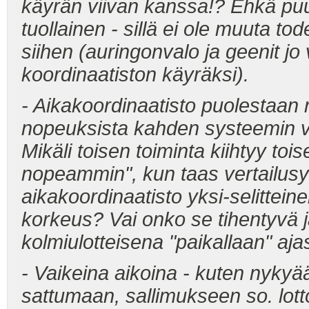
käyrän viivan kanssa!? Ehkä puu
tuollainen - sillä ei ole muuta tod
siihen (auringonvalo ja geenit jo
koordinaatiston käyräksi)
- Aikakoordinaatisto puolestaan r
nopeuksista kahden systeemin vä
Mikäli toisen toiminta kiihtyy toi
nopeammin", kun taas vertailusy
aikakoordinaatisto yksi-selitteine
korkeus? Vai onko se tihentyvä j
kolmiulotteisena "paikallaan" aj
- Vaikeina aikoina - kuten nyky
sattumaan, sallimukseen so. lotto