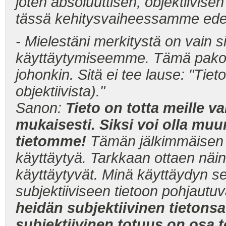
joten absoluuttisen, objektiivise
tässä kehitysvaiheessamme edes 
- Mielestäni merkitystä on vain si
käyttäytymiseemme. Tämä pakot
johonkin. Sitä ei tee lause: "Tieto
objektiivista)."
Sanon:
Tieto on totta meille 
mukaisesti. Siksi voi olla muu
tietomme!
Tämän jälkimmäisen 
käyttäytyä. Tarkkaan ottaen näin 
käyttäytyvät. Minä käyttäydyn se
subjektiiviseen tietoon pohjautuv
heidän subjektiivinen tietonsa 
subjektiivinen totuus on osa to