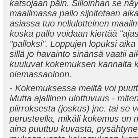
katsojaan päin. Silloinhan se näyt
maailmassa pallo sijoitetaan aika
asiassa tuo neliulotteinen maailm
koska pallo voidaan kiertää "aj
"palloksi". Loppujen lopuksi aik
sillä jo havainto sinänsä vaatii 
kuuluvat kokemuksen kannalta ka
olemassaoloon.
- Kokemuksessa meiltä voi puuttu
Mutta ajallinen ulottuvuus - mite
piirroksesta (joskus) jne. tai se 
perusteella, mikäli kokemus on 
aina puuttuu kuvasta, pysähtynees