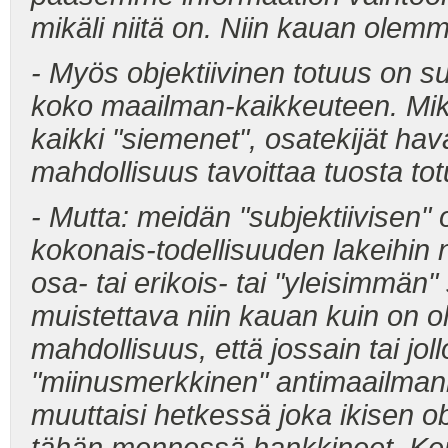
mikäli niitä on. Niin kauan olemm
- Myös objektiivinen totuus on 
koko maailman-kaikkeuteen. Mik
kaikki "siemenet", osatekijät hav
mahdollisuus tavoittaa tuosta to
- Mutta: meidän "subjektiivisen" 
kokonais-todellisuuden lakeihi
osa- tai erikois- tai "yleisimm
muistettava niin kauan kuin on o
mahdollisuus, että jossain tai jo
"miinusmerkkinen" antimaailman
muuttaisi hetkessä joka ikisen o