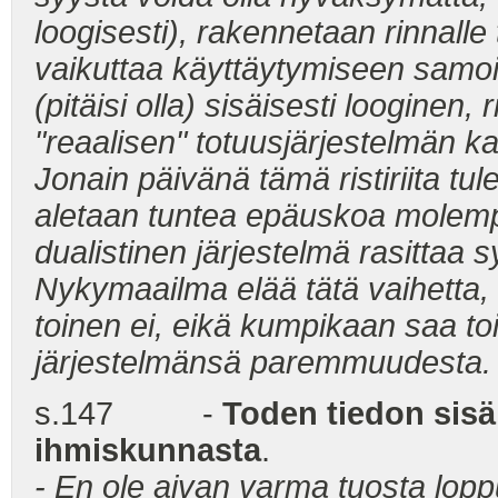
loogisesti), rakennetaan rinnalle
vaikuttaa käyttäytymiseen samoin 
(pitäisi olla) sisäisesti looginen, 
"reaalisen" totuusjärjestelmän ka
Jonain päivänä tämä ristiriita tul
aletaan tuntea epäuskoa molempia
dualistinen järjestelmä rasittaa s
Nykymaailma elää tätä vaihetta, 
toinen ei, eikä kumpikaan saa t
järjestelmänsä paremmuudesta.
s.147 -
Toden tiedon sisäl
ihmiskunnasta
.
- En ole aivan varma tuosta lop