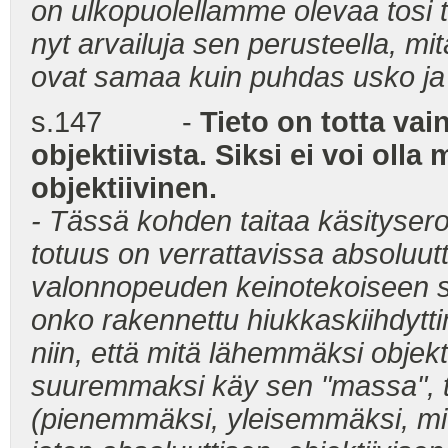
on ulkopuolellamme olevaa tosi 
nyt arvailuja sen perusteella, mi
ovat samaa kuin puhdas usko ja 
s.147 -
Tieto on totta vai
objektiivista. Siksi ei voi olla
objektiivinen.
- Tässä kohden taitaa käsitysero 
totuus on verrattavissa absoluut
valonnopeuden keinotekoiseen s
onko rakennettu hiukkaskiihdytt
niin, että mitä lähemmäksi objekt
suuremmaksi käy sen "massa", ta
(pienemmäksi, yleisemmäksi, m