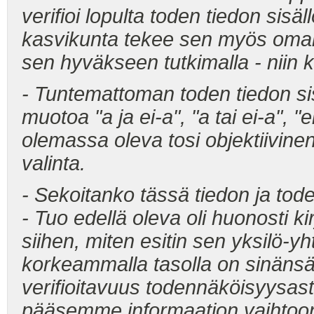
verifioi lopulta toden tiedon sisä
kasvikunta tekee sen myös omall
sen hyväkseen tutkimalla - niin k
- Tuntemattoman toden tiedon sisä
muotoa "a ja ei-a", "a tai ei-a", "ei
olemassa oleva tosi objektiivinen
valinta.
- Sekoitanko tässä tiedon ja tode
- Tuo edellä oleva oli huonosti ki
siihen, miten esitin sen yksilö-yh
korkeammalla tasolla on sinänsä 
verifioitavuus todennäköisyysas
pääsemme informaation vaihtoon