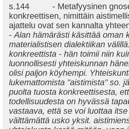
s.144 - Metafyysinen gnoseol
konkreettisen, nimittäin aistimell
ajattelu ovat sen kannalta yhteen
-
Alan hämärästi käsittää oman k
materialistisen dialektiikan välill
konkreettista - hän toimii niin k
luonnollisesti yhteiskunnan häne
olisi paljon köyhempi. Yhteiskun
lukemattomista "aistimista" so. 
puolta tuosta konkreettisesta, et
todellisuudesta on hyvässä tapau
vastaava, että se voi luottaa itse
välttämättä usko yksit. aistimien