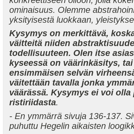
konkreettiseen olioon, jolla k
ominaisuus. Olemme abstrahoinnin 
yksityisestä luokkaan, yleistyks
Kysymys on merkittävä, koska ol
väitteitä niiden abstraktisuu
todellisuuteen. Olen itse asia
kyseessä on väärinkäsitys, tai
ensimmäisen selvän virheensä;
väitettään tavalla jonka ymmär
väärässä. Kysymys ei voi olla
ristiriidasta
.
- En ymmärrä sivuja 136-137. Si
puhuttu Hegelin aikaisten loogik