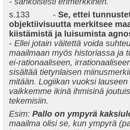
- sähköisesti erimerkkinen.
s.133 -
Se, ettei tunnuste
objektiivisuutta merkitsee m
kiistämistä ja luisumista agno
-
Ellei jotain väitettä voida suht
maailmaan myös historiassa ja t
ei-rationaaliseen, irrationaalise
sisältää tietynlaisen miinusmerki
mitään. Logiikan vuoksi lauseen 
vaikkemme ikinä ihmisinä joutu
tekemisiin.
Esim:
Pallo on ympyrä kaksiul
maailma olisi se, kun ympyrä (pa