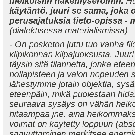
melkoisiin näkemyseroihin.
Hul
käytäntö, juuri se sama, joka
perusajatuksia tieto-opissa - m
(dialektisessa materialismissa).
- On posketon juttu tuo vanha fi
kilpikonnan kilpajuoksusta. Juuri
täysin sitä tilannetta, jonka ete
nollapisteen ja valon nopeuden
lähestymme jotain objektia, sy
eteenpäin, mikä puolestaan hida
seuraava sysäys on vähän heik
hitaampaa jne. aina heikommak
voimat on käytetty loppuun (abso
saavuttaminen merkitsee energi