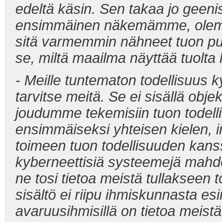
edeltä käsin. Sen takaa jo gee
ensimmäinen näkemämme, olemme 
sitä varmemmin nähneet tuon puu
se, miltä maailma näyttää tuolta 
- Meille tuntematon todellisuus ky
tarvitse meitä. Se ei sisällä objekt
joudumme tekemisiin tuon todel
ensimmäiseksi yhteisen kielen, i
toimeen tuon todellisuuden kanss
kyberneettisiä systeemejä mahdo
ne tosi tietoa meistä tullaksee
sisältö ei riipu ihmiskunnasta esi
avaruusihmisillä on tietoa meist