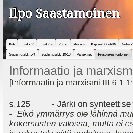
Ilpo Saastamoinen
Koti
Jutut -72
Jutut 73-
Kuvat
Musiikki
Kajaani BB 74-80
Velho 9
Soidinmusiikki 1-9
Soidinmusiikki 10-18
Päiväkirjat
Filosofia-uskonto jne.
Informaatio ja marxismi
[Informaatio ja marxismi III 6.1.1
s.125 - Järki on synteettisen
-
Eikö ymmärrys ole lähinnä muis
kokemusten valossa, mutta ei es