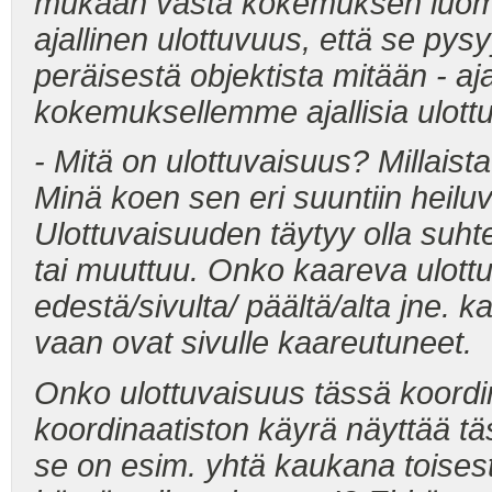
mukaan vasta kokemuksen luoma
ajallinen ulottuvuus, että se pysy
peräisestä objektista mitään - 
kokemuksellemme ajallisia ulottu
- Mitä on ulottuvaisuus? Millaist
Minä koen sen eri suuntiin heiluv
Ulottuvaisuuden täytyy olla suh
tai muuttuu. Onko kaareva ulottu
edestä/sivulta/ päältä/alta jne. 
vaan ovat sivulle kaareutuneet.
Onko ulottuvaisuus tässä koordin
koordinaatiston käyrä näyttää tä
se on esim. yhtä kaukana toises